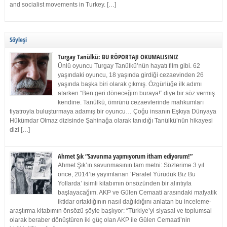
and socialist movements in Turkey. […]
Söyleşi
Turgay Tanülkü: BU RÖPORTAJI OKUMALISINIZ
Ünlü oyuncu Turgay Tanülkü’nün hayatı film gibi. 62
yaşındaki oyuncu, 18 yaşında girdiği cezaevinden 26
yaşında başka biri olarak çıkmış. Özgürlüğe ilk adımı
atarken “Ben geri döneceğim buraya!” diye bir söz vermiş
kendine. Tanülkü, ömrünü cezaevlerinde mahkumları
tiyatroyla buluşturmaya adamış bir oyuncu… Çoğu insanın Eşkıya Dünyaya
Hükümdar Olmaz dizisinde Şahinağa olarak tanıdığı Tanülkü’nün hikayesi
dizi […]
Ahmet Şık “Savunma yapmıyorum itham ediyorum!”
Ahmet Şık’ın savunmasının tam metni: Sözlerime 3 yıl
önce, 2014’te yayımlanan ‘Paralel Yürüdük Biz Bu
Yollarda’ isimli kitabımın önsözünden bir alıntıyla
başlayacağım. AKP ve Gülen Cemaati arasındaki mafyatik
iktidar ortaklığının nasıl dağıldığını anlatan bu inceleme-
araştırma kitabımın önsözü şöyle başlıyor: “Türkiye’yi siyasal ve toplumsal
olarak beraber dönüştüren iki güç olan AKP ile Gülen Cemaati’nin