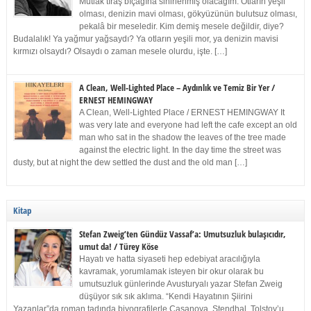
Mutlak tıraş bıçağına sinirlenmiş olacağım. Otların yeşil
olması, denizin mavi olması, gökyüzünün bulutsuz olması,
pekalâ bir meseledir. Kim demiş mesele değildir, diye?
Budalalık! Ya yağmur yağsaydı? Ya otların yeşili mor, ya denizin mavisi
kırmızı olsaydı? Olsaydı o zaman mesele olurdu, işte. […]
A Clean, Well-Lighted Place – Aydınlık ve Temiz Bir Yer /
ERNEST HEMINGWAY
A Clean, Well-Lighted Place / ERNEST HEMINGWAY It
was very late and everyone had left the cafe except an old
man who sat in the shadow the leaves of the tree made
against the electric light. In the day time the street was
dusty, but at night the dew settled the dust and the old man […]
Kitap
Stefan Zweig’ten Gündüz Vassaf’a: Umutsuzluk bulaşıcıdır,
umut da! / Türey Köse
Hayatı ve hatta siyaseti hep edebiyat aracılığıyla
kavramak, yorumlamak isteyen bir okur olarak bu
umutsuzluk günlerinde Avusturyalı yazar Stefan Zweig
düşüyor sık sık aklıma. “Kendi Hayatının Şiirini
Yazanlar”da roman tadında biyografilerle Casanova, Stendhal, Tolstoy’u