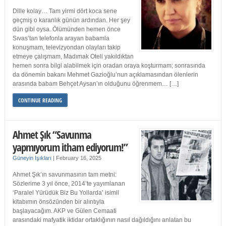
Dille kolay… Tam yirmi dört koca sene
geçmiş o karanlık günün ardından. Her şey
dün gibi oysa. Ölümünden hemen önce
Sıvas’tan telefonla arayan babamla
konuşmam, televizyondan olayları takip
etmeye çalışmam, Madımak Oteli yakıldıktan
hemen sonra bilgi alabilmek için oradan oraya koşturmam; sonrasında
da dönemin bakanı Mehmet Gazioğlu’nun açıklamasından ölenlerin
arasında babam Behçet Aysan’ın olduğunu öğrenmem… […]
CONTINUE READING
Ahmet Şık “Savunma
yapmıyorum itham ediyorum!”
Güneyin Işıkları
|
February 16, 2025
Ahmet Şık’ın savunmasının tam metni:
Sözlerime 3 yıl önce, 2014’te yayımlanan
‘Paralel Yürüdük Biz Bu Yollarda’ isimli
kitabımın önsözünden bir alıntıyla
başlayacağım. AKP ve Gülen Cemaati
arasındaki mafyatik iktidar ortaklığının nasıl dağıldığını anlatan bu