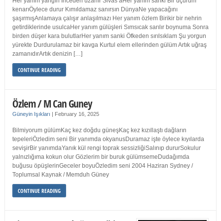
Her yanım yangın İnceden uzanır Sivas’aHer yanım sanki Bir uçurum
kenarıÖylece durur Kımıldamaz sanırsın DünyaNe yapacağını
şaşırmışAnlamaya çalışır anlaşılmazı Her yanım özlem Birikir bir nehrin
getirdiklerinde usulcaHer yanım gülüşleri Sımsıcak sarılır boynuma Sonra
birden düşer kara bulutlarHer yanım sanki Öfkeden sırılsıklam Şu yorgun
yürekte Durdurulamaz bir kavga Kurtul elem ellerinden gülüm Artık uğraş
zamanıdırArtık denizin […]
CONTINUE READING
Özlem / M Can Guney
Güneyin Işıkları
|
February 16, 2025
Bilmiyorum gülümKaç kez doğdu güneşKaç kez kızıllaştı dağların
tepeleriÖzledim seni Bir yanımda okyanusDuramaz işte öylece kıyılarda
sevişirBir yanımdaYanık kül rengi toprak sessizliğiSalınıp dururSokulur
yalnızlığıma kokun olur Gözlerim bir buruk gülümsemeDudağımda
buğusu öpüşlerinGeceler boyuÖzledim seni 2004 Haziran Sydney /
Toplumsal Kaynak / Memduh Güney
CONTINUE READING