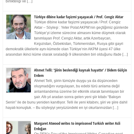
birlikteliği ve […]
Türkiye dibine kadar faşizmi yaşayacak / Prof. Cengiz Aktar
Türkiye dibine kadar faşizmi yaşayacak / Prof. Cengiz
Aktar – Söyleşi : Yeter Polat AKPM’nin geçtiğimiz günlerde
Türkiye’yi izleme sürecine almasını küme düşmek olarak
tanımlayan Prof. Cengiz Aktar, artık Azerbaycan,
Kırgızistan, Özbekistan, Türkmenistan, Rusya gibi gayri
demokratik ülkelerle aynı kümede olan Türkiye’nin AKPM üyesi 47 ülke
arasından ikinci küme olarak sıraladığı 9 ülkesinden biri olduğunu ifade […]
Ahmet Telli: ‘Şiirin beslendiği kaynak hayattır’ / Didem Gülçin
Erdem
Ahmet Telli, şiirin tümüyle duygu ya da düşünceden
oluşmadığını vurgulayan, bu edebi türü anlama değil
anlamlandırma üzerine bir etkinlik olarak tanımlayan bir
şair. Altı yıl aradan sonra gelen yeni şiir kitabı “Bakışın
Senin” ile de bunu yeniden kanıtlıyor. Telli ile yeni kitabını, şiiri ve şiire dahil
hayatı konuştuk. – Bu söyleşiyi yeryüzündeki en iyi okurlarınızdan […]
Margaret Atwood writes to imprisoned Turkish writer Asli
Erdoğan