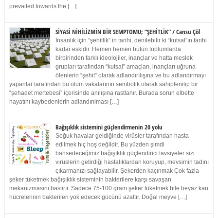
prevailed towards the […]
SİYASİ NİHİLİZMİN BİR SEMPTOMU; “ŞEHİTLİK” / Cansu Çöl
İnsanlık için “şehitlik” in tarihi, denilebilir ki “kutsal”ın tarihi
kadar eskidir. Hemen hemen bütün toplumlarda
birbirinden farklı ideolojiler, inançlar ve hatta meslek
grupları tarafından “kutsal” amaçları, inançları uğruna
ölenlerin “şehit” olarak adlandırılışına ve bu adlandırmayı
yapanlar tarafından bu ölüm vakalarının sembolik olarak sahiplenilip bir
“şehadet mertebesi” içerisinde anılışına rastlanır. Burada sorun elbette
hayatını kaybedenlerin adlandırılması […]
Bağışıklık sistemini güçlendirmenin 20 yolu
Soğuk havalar geldiğinde virüsler tarafından hasta
edilmek hiç hoş değildir. Bu yüzden şimdi
bahsedeceğimiz bağışıklık güçlendirici tavsiyeler sizi
virüslerin getirdiği hastalıklardan koruyup, mevsimin tadını
çıkarmanızı sağlayabilir. Şekerden kaçınmak Çok fazla
şeker tüketmek bağışıklık sisteminin bakterilere karşı savaşan
mekanizmasını bastırır. Sadece 75-100 gram şeker tüketmek bile beyaz kan
hücrelerinin bakterileri yok edecek gücünü azaltır. Doğal meyve […]