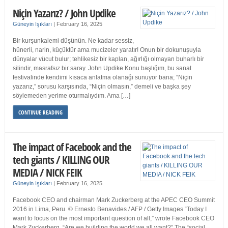
Niçin Yazarız? / John Updike
Güneyin Işıkları
|
February 16, 2025
Bir kurşunkalemi düşünün. Ne kadar sessiz,
hünerli, narin, küçüktür ama mucizeler yaratır! Onun bir dokunuşuyla
dünyalar vücut bulur; tehlikesiz bir kaplan, ağırlığı olmayan buharlı bir
silindir, masrafsız bir saray. John Updike Konu başlığım, bu sanat
festivalinde kendimi kısaca anlatma olanağı sunuyor bana; “Niçin
yazarız,” sorusu karşısında, “Niçin olmasın,” demeli ve başka şey
söylemeden yerime oturmalıydım. Ama […]
CONTINUE READING
The impact of Facebook and the
tech giants / KILLING OUR
MEDIA / NICK FEIK
Güneyin Işıkları
|
February 16, 2025
Facebook CEO and chairman Mark Zuckerberg at the APEC CEO Summit
2016 in Lima, Peru. © Ernesto Benavides / AFP / Getty Images “Today I
want to focus on the most important question of all,” wrote Facebook CEO
Mark Zuckerberg. “Are we building the world we all want?” The “social