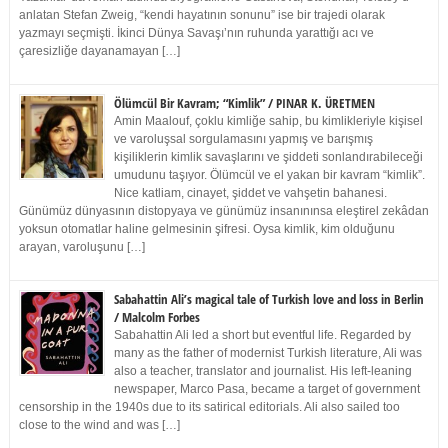
anlatan Stefan Zweig, “kendi hayatının sonunu” ise bir trajedi olarak
yazmayı seçmişti. İkinci Dünya Savaşı’nın ruhunda yarattığı acı ve
çaresizliğe dayanamayan […]
Ölümcül Bir Kavram; “Kimlik” / PINAR K. ÜRETMEN
Amin Maalouf, çoklu kimliğe sahip, bu kimlikleriyle kişisel
ve varoluşsal sorgulamasını yapmış ve barışmış
kişiliklerin kimlik savaşlarını ve şiddeti sonlandırabileceği
umudunu taşıyor. Ölümcül ve el yakan bir kavram “kimlik”.
Nice katliam, cinayet, şiddet ve vahşetin bahanesi.
Günümüz dünyasının distopyaya ve günümüz insanınınsa eleştirel zekâdan
yoksun otomatlar haline gelmesinin şifresi. Oysa kimlik, kim olduğunu
arayan, varoluşunu […]
Sabahattin Ali’s magical tale of Turkish love and loss in Berlin
/ Malcolm Forbes
Sabahattin Ali led a short but eventful life. Regarded by
many as the father of modernist Turkish literature, Ali was
also a teacher, translator and journalist. His left-leaning
newspaper, Marco Pasa, became a target of government
censorship in the 1940s due to its satirical editorials. Ali also sailed too
close to the wind and was […]