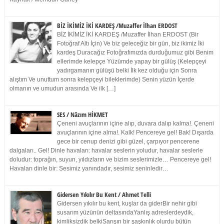
BİZ İKİMİZ İKİ KARDEŞ /Muzaffer İlhan ERDOST
BİZ İKİMİZ İKİ KARDEŞ /Muzaffer İlhan ERDOST (Bir
Fotoğraf Altı İçin) Ve biz geleceğiz bir gün, biz ikimiz İki
kardeş Duracağız Fotoğrafımızda durduğumuz gibi Benim
ellerimde kelepçe Yüzümde yapay bir gülüş (Kelepçeyi
yadırgamanın gülüşü belki İlk kez olduğu için Sonra
alıştım Ve unuttum sonra kelepçeyi bileklerimde) Senin yüzün İçerde
olmanın ve umudun arasında Ve ilk […]
SES / Nâzım HİKMET
Çeneni avuçlarının içine alıp, duvara dalıp kalma!. Çeneni
avuçlarının içine alma!. Kalk! Pencereye gel! Bak! Dışarda
gece bir cenup denizi gibi güzel, çarpıyor pencerene
dalgaları.. Gel! Dinle havaları: havalar seslerin yoludur, havalar seslerle
doludur: toprağın, suyun, yıldızların ve bizim seslerimizle… Pencereye gel!
Havaları dinle bir: Sesimiz yanındadır, sesimiz seninledir…
Gidersen Yıkılır Bu Kent / Ahmet Telli
Gidersen yıkılır bu kent, kuşlar da giderBir nehir gibi
susarım yüzünün deltasındaYanlış adreslerdeydik,
kimliksizdik belkiSarışın bir şaşkınlık olurdu bütün