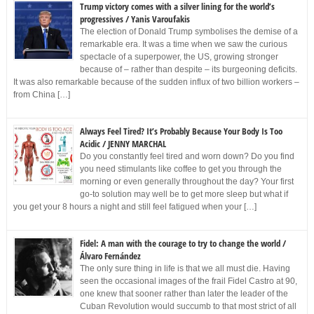
Trump victory comes with a silver lining for the world’s
progressives / Yanis Varoufakis
The election of Donald Trump symbolises the demise of a
remarkable era. It was a time when we saw the curious
spectacle of a superpower, the US, growing stronger
because of – rather than despite – its burgeoning deficits.
It was also remarkable because of the sudden influx of two billion workers –
from China […]
Always Feel Tired? It’s Probably Because Your Body Is Too
Acidic / JENNY MARCHAL
Do you constantly feel tired and worn down? Do you find
you need stimulants like coffee to get you through the
morning or even generally throughout the day? Your first
go-to solution may well be to get more sleep but what if
you get your 8 hours a night and still feel fatigued when your […]
Fidel: A man with the courage to try to change the world /
Álvaro Fernández
The only sure thing in life is that we all must die. Having
seen the occasional images of the frail Fidel Castro at 90,
one knew that sooner rather than later the leader of the
Cuban Revolution would succumb to that most strict of all