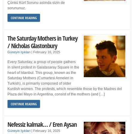
Çünkü Kürt Sorunu aslında sizin de
sorununuz.
CONTINUE READING
The Saturday Mothers in Turkey
/ Nicholas Glastonbury
Güneyin Işıkları
|
February 16, 2025
Every Saturday, a group of people gathers
in silent protest in Galatasaray Square in the
heart of Istanbul. This group, known as the
Saturday Mothers (Cumartesi Anneleri in
Turkish), is primarily composed of older
Kurdish women. The protests, which resemble those by the Madres del
Plaza del Mayo in Argentina, consist of the mothers (and […]
CONTINUE READING
Nefessiz kalmak… / Eren Aysan
Güneyin Işıkları
|
February 16, 2025