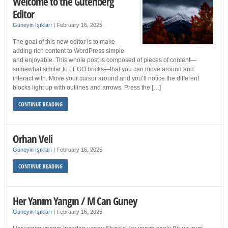
Welcome to the Gutenberg
Editor
Güneyin Işıkları
|
February 16, 2025
The goal of this new editor is to make
adding rich content to WordPress simple
and enjoyable. This whole post is composed of pieces of content—
somewhat similar to LEGO bricks—that you can move around and
interact with. Move your cursor around and you’ll notice the different
blocks light up with outlines and arrows. Press the […]
CONTINUE READING
Orhan Veli
Güneyin Işıkları
|
February 16, 2025
CONTINUE READING
Her Yanım Yangın / M Can Guney
Güneyin Işıkları
|
February 16, 2025