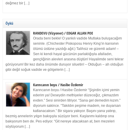
değmez bir […]
Öykü
RANDEVU (Vizyoner) / EDGAR ALLAN POE
Orada beni bekle! O yankılı vadide Mutlaka buluşacağım
seninle. (Chichester Piskoposu Henry King’in karısının
ölümü üstüne yazdığı ağıt.) Talihsiz ve gizemli adam! –
Sen ki kendi hayal gücünün parlaklığıyla afalladın,
gençliğinin alevleri arasına düştün! Hayalimde seni tekrar
görüyorum! Bir kez daha önümde duruyor siluetin! – Olduğun – ah olduğun
gibi değil soğuk vadide ve gölgelerin […]
Karıncanın boyu / Hasibe Özdemir
Karıncanın boyu / Hasibe Özdemir “Şişirdin içimi yemin
ederim ya! Deseydin methiyeler düzeceğiz, çıkmazdım
evden.” Sesi sinirden titriyor. “Sana gel demedim kızım.”
diyorum sakince. “Takıldın peşime madem, ne duyarsan
katlanacaksın.” Bir sigara yakıyor. Başını yana yatırıp,
bezmiş annelerin yılgın bakışıyla süzüyor beni. Kaşlarımı kaldırıp ona
bakıyorum ben de. Pes ediyor. “Git nereye atacaksan at, ben mezeleri
söylüyorum […]