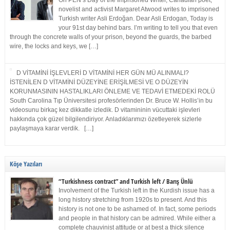
On PEN’s Day of the Imprisoned Writer, Canadian poet,
novelist and activist Margaret Atwood writes to imprisoned
Turkish writer Asli Erdoğan. Dear Asli Erdogan, Today is
your 91st day behind bars. I’m writing to tell you that even
through the concrete walls of your prison, beyond the guards, the barbed
wire, the locks and keys, we […]
D VİTAMİNİ İŞLEVLERİ D VİTAMİNİ HER GÜN MÜ ALINMALI?
İSTENİLEN D VİTAMİNİ DÜZEYİNE ERİŞİLMESİ VE O DÜZEYİN
KORUNMASININ HASTALIKLARI ÖNLEME VE TEDAVİ ETMEDEKİ ROLÜ
South Carolina Tıp Üniversitesi profesörlerinden Dr. Bruce W. Hollis’in bu
videosunu birkaç kez dikkatle izledik. D vitamininin vücuttaki işlevleri
hakkında çok güzel bilgilendiriyor. Anladıklarımızı özetleyerek sizlerle
paylaşmaya karar verdik. […]
Köşe Yazıları
“Turkishness contract” and Turkish left / Barış Ünlü
Involvement of the Turkish left in the Kurdish issue has a
long history stretching from 1920s to present. And this
history is not one to be ashamed of. In fact, some periods
and people in that history can be admired. While either a
complete chauvinist attitude or at best a thick silence