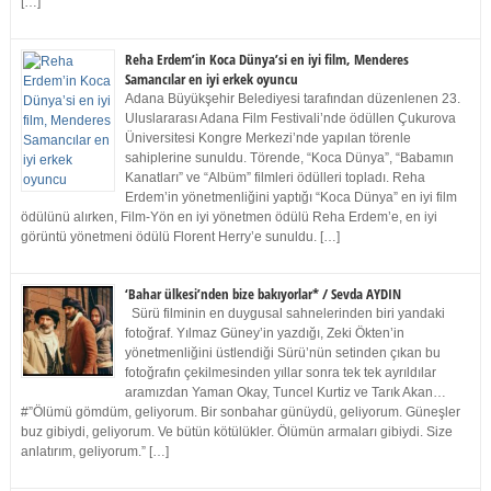
[…]
Reha Erdem’in Koca Dünya’si en iyi film, Menderes
Samancılar en iyi erkek oyuncu
Adana Büyükşehir Belediyesi tarafından düzenlenen 23.
Uluslararası Adana Film Festivali’nde ödüllen Çukurova
Üniversitesi Kongre Merkezi’nde yapılan törenle
sahiplerine sunuldu. Törende, “Koca Dünya”, “Babamın
Kanatları” ve “Albüm” filmleri ödülleri topladı. Reha
Erdem’in yönetmenliğini yaptığı “Koca Dünya” en iyi film
ödülünü alırken, Film-Yön en iyi yönetmen ödülü Reha Erdem’e, en iyi
görüntü yönetmeni ödülü Florent Herry’e sunuldu. […]
‘Bahar ülkesi’nden bize bakıyorlar* / Sevda AYDIN
Sürü filminin en duygusal sahnelerinden biri yandaki
fotoğraf. Yılmaz Güney’in yazdığı, Zeki Ökten’in
yönetmenliğini üstlendiği Sürü’nün setinden çıkan bu
fotoğrafın çekilmesinden yıllar sonra tek tek ayrıldılar
aramızdan Yaman Okay, Tuncel Kurtiz ve Tarık Akan…
#”Ölümü gömdüm, geliyorum. Bir sonbahar günüydü, geliyorum. Güneşler
buz gibiydi, geliyorum. Ve bütün kötülükler. Ölümün armaları gibiydi. Size
anlatırım, geliyorum.” […]