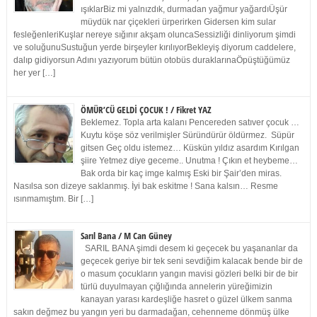
ışıklarBiz mi yalnızdık, durmadan yağmur yağardıÜşür
müydük nar çiçekleri ürperirken Gidersen kim sular
fesleğenleriKuşlar nereye sığınır akşam oluncaSessizliği dinliyorum şimdi
ve soluğunuSustuğun yerde birşeyler kırılıyorBekleyiş diyorum caddelere,
dalıp gidiyorsun Adını yazıyorum bütün otobüs duraklarınaÖpüştüğümüz
her yer […]
ÖMÜR’CÜ GELDİ ÇOCUK ! / Fikret YAZ
Beklemez. Topla arta kalanı Pencereden satıver çocuk …
Kuytu köşe söz verilmişler Süründürür öldürmez. Süpür
gitsen Geç oldu istemez… Küskün yıldız asardım Kırılgan
şiire Yetmez diye geceme.. Unutma ! Çıkın et heybeme…
Bak orda bir kaç imge kalmış Eski bir Şair’den miras.
Nasılsa son dizeye saklanmış. İyi bak eskitme ! Sana kalsın… Resme
ısınmamıştım. Bir […]
Sarıl Bana / M Can Güney
SARIL BANA şimdi desem ki geçecek bu yaşananlar da
geçecek geriye bir tek seni sevdiğim kalacak bende bir de
o masum çocukların yangın mavisi gözleri belki bir de bir
türlü duyulmayan çığlığında annelerin yüreğimizin
kanayan yarası kardeşliğe hasret o güzel ülkem sanma
sakın değmez bu yangın yeri bu darmadağan, cehenneme dönmüş ülke