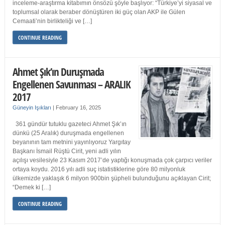
inceleme-araştırma kitabımın önsözü şöyle başlıyor: “Türkiye’yi siyasal ve
toplumsal olarak beraber dönüştüren iki güç olan AKP ile Gülen
Cemaati’nin birlikteliği ve […]
CONTINUE READING
Ahmet Şık’ın Duruşmada
Engellenen Savunması – ARALIK
2017
Güneyin Işıkları
|
February 16, 2025
361 gündür tutuklu gazeteci Ahmet Şık’ın
dünkü (25 Aralık) duruşmada engellenen
beyanının tam metnini yayınlıyoruz Yargıtay
Başkanı İsmail Rüştü Cirit, yeni adli yılın
açılışı vesilesiyle 23 Kasım 2017’de yaptığı konuşmada çok çarpıcı veriler
ortaya koydu. 2016 yılı adli suç istatistiklerine göre 80 milyonluk
ülkemizde yaklaşık 6 milyon 900bin şüpheli bulunduğunu açıklayan Cirit;
“Demek ki […]
CONTINUE READING