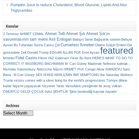
Pumpkin Juice to reduce Cholesterol, Blood Glucose, Lipids And Also
Triglycerides
Konular
Ahmet Telli
Ahmet Şık
Ahmet Şık'ın
2 Temmuz
AHMET CEMAL
savunmasının tam metni
Asli Erdogan
Bakişın Senin
Bağışıklık sistemi
Behçet
Cumartesi Anneleri
Aysan
Bu Tufandan Sonra
Cansu Çöl
Didem Gülçin Erdem
Die
featured
gestundete Zeit
Donald Trump
EDGAR ALLAN POE
Eren Aysan
Fidel Castro
feminist
Fikret YAZ
Gidersen Yıkılır Bu Kent
HERE’S WHAT TO DO TO
CORRECT IT
INGEBORG BACHMANN
M. Can Güney
Madımak
Nefessiz kalmak…
Nicholas Glastonbury
Nietzsche
Nâzım HİKMET
Prof. Cengiz Aktar
RANDEVU
Sarıl
Bana . M Can Güney
SES
SİYASİ NİHİLİZMİN BİR SEMPTOMU
the Saturday Mothers
Trump victory comes with a silver lining for the world’s progressives
Türkiye dibine
kadar faşizmi yaşayacak
Vizyoner
Yanis Varoufakis
yüreğimde bir avuç volkan
ÖMÜR'CÜ GELDİ ÇOCUK
öykü
ŞEHİTLİK
‘Şiirin beslendiği kaynak hayattır’
Archives
Archives