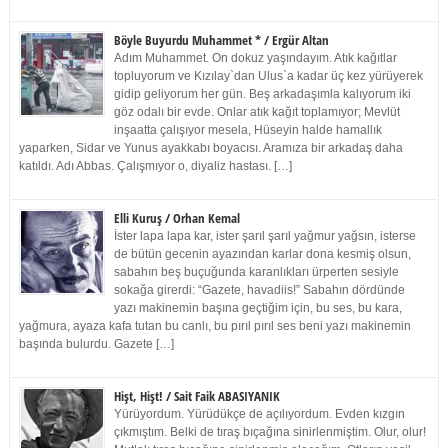
Böyle Buyurdu Muhammet * / Ergür Altan
Adım Muhammet. On dokuz yaşındayım. Atık kağıtlar
topluyorum ve Kızılay`dan Ulus`a kadar üç kez yürüyerek
gidip geliyorum her gün. Beş arkadaşımla kalıyorum iki
göz odalı bir evde. Onlar atık kağıt toplamıyor; Mevlüt
inşaatta çalışıyor mesela, Hüseyin halde hamallık
yaparken, Sidar ve Yunus ayakkabı boyacısı. Aramıza bir arkadaş daha
katıldı. Adı Abbas. Çalışmıyor o, diyaliz hastası. […]
Elli Kuruş / Orhan Kemal
İster lapa lapa kar, ister şarıl şarıl yağmur yağsın, isterse
de bütün gecenin ayazından karlar dona kesmiş olsun,
sabahın beş buçuğunda karanlıkları ürperten sesiyle
sokağa girerdi: “Gazete, havadiis!” Sabahın dördünde
yazı makinemin başına geçtiğim için, bu ses, bu kara,
yağmura, ayaza kafa tutan bu canlı, bu pırıl pırıl ses beni yazı makinemin
başında bulurdu. Gazete […]
Hişt, Hişt! / Sait Faik ABASIYANIK
Yürüyordum. Yürüdükçe de açılıyordum. Evden kızgın
çıkmıştım. Belki de tıraş bıçağına sinirlenmiştim. Olur, olur!