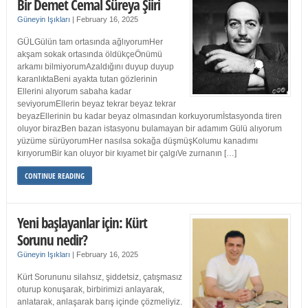
Bir Demet Cemal Süreya Şiiri
Güneyin Işıkları
|
February 16, 2025
GÜLGülün tam ortasında ağlıyorumHer
akşam sokak ortasında öldükçeÖnümü
arkamı bilmiyorumAzaldığını duyup duyup
karanlıktaBeni ayakta tutan gözlerinin
Ellerini alıyorum sabaha kadar
seviyorumEllerin beyaz tekrar beyaz tekrar
beyazEllerinin bu kadar beyaz olmasından korkuyorumİstasyonda tiren
oluyor birazBen bazan istasyonu bulamayan bir adamım Gülü alıyorum
yüzüme sürüyorumHer nasılsa sokağa düşmüşKolumu kanadımı
kırıyorumBir kan oluyor bir kıyamet bir çalgıVe zurnanın […]
CONTINUE READING
Yeni başlayanlar için: Kürt
Sorunu nedir?
Güneyin Işıkları
|
February 16, 2025
Kürt Sorununu silahsız, şiddetsiz, çatışmasız
oturup konuşarak, birbirimizi anlayarak,
anlatarak, anlaşarak barış içinde çözmeliyiz.