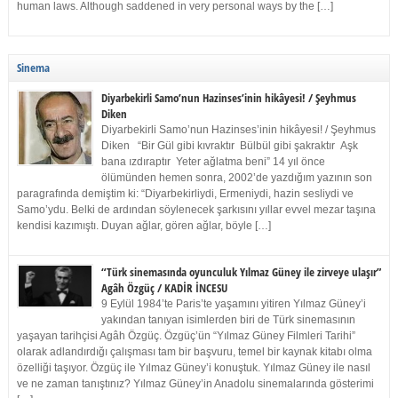
human laws. Although saddened in very personal ways by the […]
Sinema
Diyarbekirli Samo’nun Hazinses’inin hikâyesi! / Şeyhmus
Diken
Diyarbekirli Samo’nun Hazinses’inin hikâyesi! / Şeyhmus
Diken “Bir Gül gibi kıvraktır Bülbül gibi şakraktır Aşk
bana ızdıraptır Yeter ağlatma beni” 14 yıl önce
ölümünden hemen sonra, 2002’de yazdığım yazının son
paragrafında demiştim ki: “Diyarbekirliydi, Ermeniydi, hazin sesliydi ve
Samo’ydu. Belki de ardından söylenecek şarkısını yıllar evvel mezar taşına
kendisi kazımıştı. Duyan ağlar, gören ağlar, böyle […]
“Türk sinemasında oyunculuk Yılmaz Güney ile zirveye ulaşır”
Agâh Özgüç / KADİR İNCESU
9 Eylül 1984’te Paris’te yaşamını yitiren Yılmaz Güney’i
yakından tanıyan isimlerden biri de Türk sinemasının
yaşayan tarihçisi Agâh Özgüç. Özgüç’ün “Yılmaz Güney Filmleri Tarihi”
olarak adlandırdığı çalışması tam bir başvuru, temel bir kaynak kitabı olma
özelliği taşıyor. Özgüç ile Yılmaz Güney’i konuştuk. Yılmaz Güney ile nasıl
ve ne zaman tanıştınız? Yılmaz Güney’in Anadolu sinemalarında gösterimi