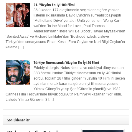
21. Yüzyılın En İyi 100 Filmi
36 ülkeden 177 eleştirmenin seçimlerine göre yapılan
listenin ilk sırasında David Lynch’in sürrealist başyapıtı
‘Mulholland Drive’ yer aldı. Ünlü yönetmeni Wong Kar-
wai’den ‘In the Mood for Love’, Paul Thomas
Anderson’dan ‘There Will Be Blood’, Hayao Miyazaki’den
‘Spirited Away’ ve Richard Linklater’dan ‘Boyhood’ izledi. Listeye
Türkiye’den senaryosunu Ercan Kesal, Ebru Ceylan ve Nuri Bilgi Ceylan’ın
kaleme […]
Türkiye Sinemasında Yüzyılın En İyi 40 Filmi
Edebiyat dergisi Notos sinema ve edebiyat dünyasından
383 önemli ismine Türkiye sinemasının en iyi 40 filmini
sordu. Toplam 287 film içinden ‘Yüzyılın 40 Filmi’ni seçen
aydınların ortak kararına göre en iyi film senaryosunu
Yılmaz Güney’in yazıp Şerif Gören’in yönettiği ve 1982
Cannes Film Festival’inde büyük ödül Altın Palmiye’yi kazanan ‘Yol’ oldu.
Listede Yılmaz Güney’in 3 […]
Son Eklenenler