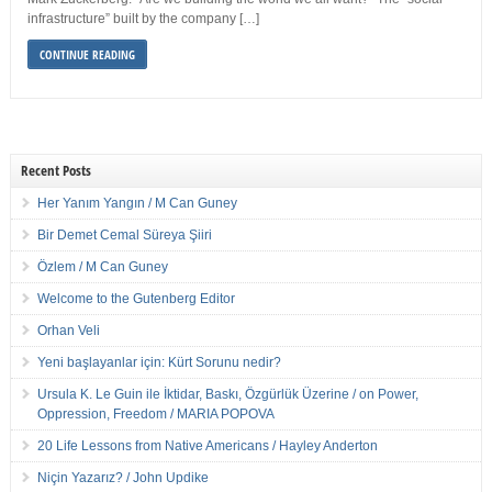
infrastructure” built by the company […]
CONTINUE READING
Recent Posts
Her Yanım Yangın / M Can Guney
Bir Demet Cemal Süreya Şiiri
Özlem / M Can Guney
Welcome to the Gutenberg Editor
Orhan Veli
Yeni başlayanlar için: Kürt Sorunu nedir?
Ursula K. Le Guin ile İktidar, Baskı, Özgürlük Üzerine / on Power,
Oppression, Freedom / MARIA POPOVA
20 Life Lessons from Native Americans / Hayley Anderton
Niçin Yazarız? / John Updike