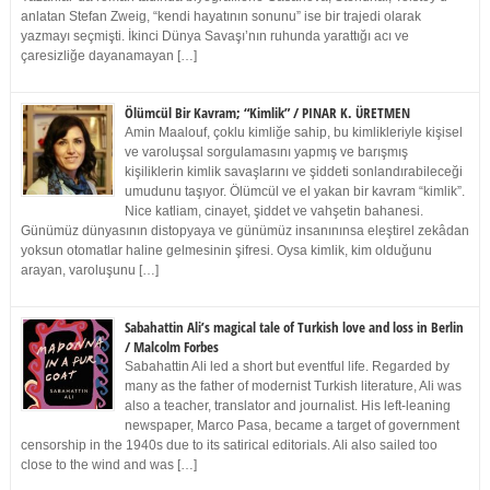
anlatan Stefan Zweig, “kendi hayatının sonunu” ise bir trajedi olarak
yazmayı seçmişti. İkinci Dünya Savaşı’nın ruhunda yarattığı acı ve
çaresizliğe dayanamayan […]
Ölümcül Bir Kavram; “Kimlik” / PINAR K. ÜRETMEN
Amin Maalouf, çoklu kimliğe sahip, bu kimlikleriyle kişisel
ve varoluşsal sorgulamasını yapmış ve barışmış
kişiliklerin kimlik savaşlarını ve şiddeti sonlandırabileceği
umudunu taşıyor. Ölümcül ve el yakan bir kavram “kimlik”.
Nice katliam, cinayet, şiddet ve vahşetin bahanesi.
Günümüz dünyasının distopyaya ve günümüz insanınınsa eleştirel zekâdan
yoksun otomatlar haline gelmesinin şifresi. Oysa kimlik, kim olduğunu
arayan, varoluşunu […]
Sabahattin Ali’s magical tale of Turkish love and loss in Berlin
/ Malcolm Forbes
Sabahattin Ali led a short but eventful life. Regarded by
many as the father of modernist Turkish literature, Ali was
also a teacher, translator and journalist. His left-leaning
newspaper, Marco Pasa, became a target of government
censorship in the 1940s due to its satirical editorials. Ali also sailed too
close to the wind and was […]