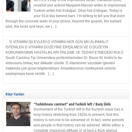
On PEN’s Day of the Imprisoned Writer, Canadian poet,
novelist and activist Margaret Atwood writes to imprisoned
Turkish writer Asli Erdoğan. Dear Asli Erdogan, Today is
your 91st day behind bars. I’m writing to tell you that even
through the concrete walls of your prison, beyond the guards, the barbed
wire, the locks and keys, we […]
D VİTAMİNİ İŞLEVLERİ D VİTAMİNİ HER GÜN MÜ ALINMALI?
İSTENİLEN D VİTAMİNİ DÜZEYİNE ERİŞİLMESİ VE O DÜZEYİN
KORUNMASININ HASTALIKLARI ÖNLEME VE TEDAVİ ETMEDEKİ ROLÜ
South Carolina Tıp Üniversitesi profesörlerinden Dr. Bruce W. Hollis’in bu
videosunu birkaç kez dikkatle izledik. D vitamininin vücuttaki işlevleri
hakkında çok güzel bilgilendiriyor. Anladıklarımızı özetleyerek sizlerle
paylaşmaya karar verdik. […]
Köşe Yazıları
“Turkishness contract” and Turkish left / Barış Ünlü
Involvement of the Turkish left in the Kurdish issue has a
long history stretching from 1920s to present. And this
history is not one to be ashamed of. In fact, some periods
and people in that history can be admired. While either a
complete chauvinist attitude or at best a thick silence