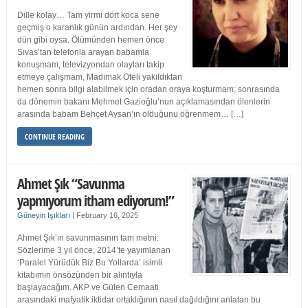
Dille kolay… Tam yirmi dört koca sene
geçmiş o karanlık günün ardından. Her şey
dün gibi oysa. Ölümünden hemen önce
Sıvas’tan telefonla arayan babamla
konuşmam, televizyondan olayları takip
etmeye çalışmam, Madımak Oteli yakıldıktan
hemen sonra bilgi alabilmek için oradan oraya koşturmam; sonrasında
da dönemin bakanı Mehmet Gazioğlu’nun açıklamasından ölenlerin
arasında babam Behçet Aysan’ın olduğunu öğrenmem… […]
CONTINUE READING
Ahmet Şık “Savunma
yapmıyorum itham ediyorum!”
Güneyin Işıkları
|
February 16, 2025
Ahmet Şık’ın savunmasının tam metni:
Sözlerime 3 yıl önce, 2014’te yayımlanan
‘Paralel Yürüdük Biz Bu Yollarda’ isimli
kitabımın önsözünden bir alıntıyla
başlayacağım. AKP ve Gülen Cemaati
arasındaki mafyatik iktidar ortaklığının nasıl dağıldığını anlatan bu