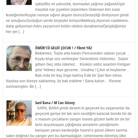
ışıklarBiz mi yalnızdık, durmadan yağmur yağardıÜşür
müydük nar çiçekleri ürperirken Gidersen kim sular
fesleğenleriKuşlar nereye sığınır akşam oluncaSessizliği dinliyorum şimdi
ve soluğunuSustuğun yerde birşeyler kırılıyorBekleyiş diyorum caddelere,
dalıp gidiyorsun Adını yazıyorum bütün otobüs duraklarınaÖpüştüğümüz
her yer […]
ÖMÜR’CÜ GELDİ ÇOCUK ! / Fikret YAZ
Beklemez. Topla arta kalanı Pencereden satıver çocuk …
Kuytu köşe söz verilmişler Süründürür öldürmez. Süpür
gitsen Geç oldu istemez… Küskün yıldız asardım Kırılgan
şiire Yetmez diye geceme.. Unutma ! Çıkın et heybeme…
Bak orda bir kaç imge kalmış Eski bir Şair’den miras.
Nasılsa son dizeye saklanmış. İyi bak eskitme ! Sana kalsın… Resme
ısınmamıştım. Bir […]
Sarıl Bana / M Can Güney
SARIL BANA şimdi desem ki geçecek bu yaşananlar da
geçecek geriye bir tek seni sevdiğim kalacak bende bir de
o masum çocukların yangın mavisi gözleri belki bir de bir
türlü duyulmayan çığlığında annelerin yüreğimizin
kanayan yarası kardeşliğe hasret o güzel ülkem sanma
sakın değmez bu yangın yeri bu darmadağan, cehenneme dönmüş ülke