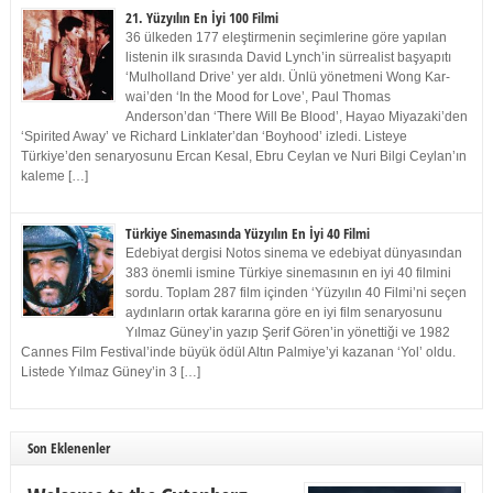
21. Yüzyılın En İyi 100 Filmi
36 ülkeden 177 eleştirmenin seçimlerine göre yapılan
listenin ilk sırasında David Lynch’in sürrealist başyapıtı
‘Mulholland Drive’ yer aldı. Ünlü yönetmeni Wong Kar-
wai’den ‘In the Mood for Love’, Paul Thomas
Anderson’dan ‘There Will Be Blood’, Hayao Miyazaki’den
‘Spirited Away’ ve Richard Linklater’dan ‘Boyhood’ izledi. Listeye
Türkiye’den senaryosunu Ercan Kesal, Ebru Ceylan ve Nuri Bilgi Ceylan’ın
kaleme […]
Türkiye Sinemasında Yüzyılın En İyi 40 Filmi
Edebiyat dergisi Notos sinema ve edebiyat dünyasından
383 önemli ismine Türkiye sinemasının en iyi 40 filmini
sordu. Toplam 287 film içinden ‘Yüzyılın 40 Filmi’ni seçen
aydınların ortak kararına göre en iyi film senaryosunu
Yılmaz Güney’in yazıp Şerif Gören’in yönettiği ve 1982
Cannes Film Festival’inde büyük ödül Altın Palmiye’yi kazanan ‘Yol’ oldu.
Listede Yılmaz Güney’in 3 […]
Son Eklenenler