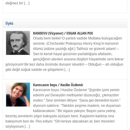
değmez bir […]
Öykü
RANDEVU (Vizyoner) / EDGAR ALLAN POE
Orada beni bekle! O yankılı vadide Mutlaka buluşacağım
seninle. (Chichester Piskoposu Henry King’in karısının
ölümü üstüne yazdığı ağıt.) Talihsiz ve gizemli adam! –
Sen ki kendi hayal gücünün parlaklığıyla afalladın,
gençliğinin alevleri arasına düştün! Hayalimde seni tekrar
görüyorum! Bir kez daha önümde duruyor siluetin! – Olduğun – ah olduğun
gibi değil soğuk vadide ve gölgelerin […]
Karıncanın boyu / Hasibe Özdemir
Karıncanın boyu / Hasibe Özdemir “Şişirdin içimi yemin
ederim ya! Deseydin methiyeler düzeceğiz, çıkmazdım
evden.” Sesi sinirden titriyor. “Sana gel demedim kızım.”
diyorum sakince. “Takıldın peşime madem, ne duyarsan
katlanacaksın.” Bir sigara yakıyor. Başını yana yatırıp,
bezmiş annelerin yılgın bakışıyla süzüyor beni. Kaşlarımı kaldırıp ona
bakıyorum ben de. Pes ediyor. “Git nereye atacaksan at, ben mezeleri
söylüyorum […]