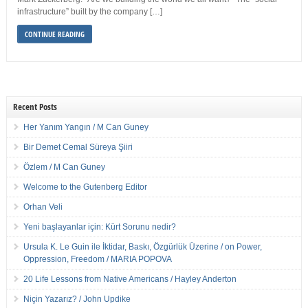
infrastructure” built by the company […]
CONTINUE READING
Recent Posts
Her Yanım Yangın / M Can Guney
Bir Demet Cemal Süreya Şiiri
Özlem / M Can Guney
Welcome to the Gutenberg Editor
Orhan Veli
Yeni başlayanlar için: Kürt Sorunu nedir?
Ursula K. Le Guin ile İktidar, Baskı, Özgürlük Üzerine / on Power,
Oppression, Freedom / MARIA POPOVA
20 Life Lessons from Native Americans / Hayley Anderton
Niçin Yazarız? / John Updike