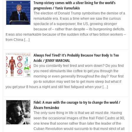
Trump victory comes with a silver lining for the world’s
progressives / Yanis Varoufakis
The election of Donald Trump symbolises the demise of a
remarkable era. It was a time when we saw the curious
spectacle of a superpower, the US, growing stronger
because of – rather than despite – its burgeoning deficits.
It was also remarkable because of the sudden influx of two billion workers –
from China […]
Always Feel Tired? It’s Probably Because Your Body Is Too
Acidic / JENNY MARCHAL
Do you constantly feel tired and worn down? Do you find
you need stimulants like coffee to get you through the
morning or even generally throughout the day? Your first
go-to solution may well be to get more sleep but what if
you get your 8 hours a night and still feel fatigued when your […]
Fidel: A man with the courage to try to change the world /
Álvaro Fernández
The only sure thing in life is that we all must die. Having
seen the occasional images of the frail Fidel Castro at 90,
one knew that sooner rather than later the leader of the
Cuban Revolution would succumb to that most strict of all