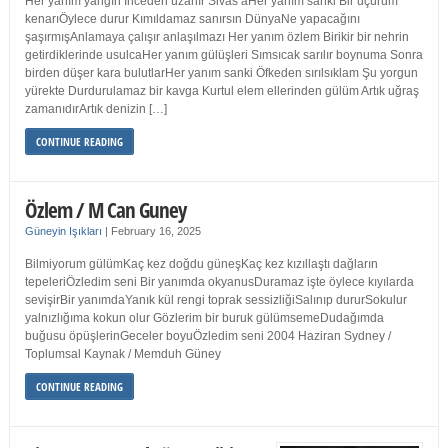
Her yanım yangın İnceden uzanır Sivas’aHer yanım sanki Bir uçurum
kenarıÖylece durur Kımıldamaz sanırsın DünyaNe yapacağını
şaşırmışAnlamaya çalışır anlaşılmazı Her yanım özlem Birikir bir nehrin
getirdiklerinde usulcaHer yanım gülüşleri Sımsıcak sarılır boynuma Sonra
birden düşer kara bulutlarHer yanım sanki Öfkeden sırılsıklam Şu yorgun
yürekte Durdurulamaz bir kavga Kurtul elem ellerinden gülüm Artık uğraş
zamanıdırArtık denizin […]
CONTINUE READING
Özlem / M Can Guney
Güneyin Işıkları
|
February 16, 2025
Bilmiyorum gülümKaç kez doğdu güneşKaç kez kızıllaştı dağların
tepeleriÖzledim seni Bir yanımda okyanusDuramaz işte öylece kıyılarda
sevişirBir yanımdaYanık kül rengi toprak sessizliğiSalınıp dururSokulur
yalnızlığıma kokun olur Gözlerim bir buruk gülümsemeDudağımda
buğusu öpüşlerinGeceler boyuÖzledim seni 2004 Haziran Sydney /
Toplumsal Kaynak / Memduh Güney
CONTINUE READING