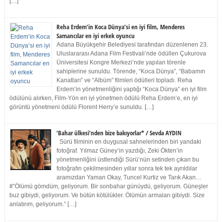
[…]
Reha Erdem’in Koca Dünya’si en iyi film, Menderes
Samancılar en iyi erkek oyuncu
Adana Büyükşehir Belediyesi tarafından düzenlenen 23.
Uluslararası Adana Film Festivali’nde ödüllen Çukurova
Üniversitesi Kongre Merkezi’nde yapılan törenle
sahiplerine sunuldu. Törende, “Koca Dünya”, “Babamın
Kanatları” ve “Albüm” filmleri ödülleri topladı. Reha
Erdem’in yönetmenliğini yaptığı “Koca Dünya” en iyi film
ödülünü alırken, Film-Yön en iyi yönetmen ödülü Reha Erdem’e, en iyi
görüntü yönetmeni ödülü Florent Herry’e sunuldu. […]
‘Bahar ülkesi’nden bize bakıyorlar* / Sevda AYDIN
Sürü filminin en duygusal sahnelerinden biri yandaki
fotoğraf. Yılmaz Güney’in yazdığı, Zeki Ökten’in
yönetmenliğini üstlendiği Sürü’nün setinden çıkan bu
fotoğrafın çekilmesinden yıllar sonra tek tek ayrıldılar
aramızdan Yaman Okay, Tuncel Kurtiz ve Tarık Akan…
#”Ölümü gömdüm, geliyorum. Bir sonbahar günüydü, geliyorum. Güneşler
buz gibiydi, geliyorum. Ve bütün kötülükler. Ölümün armaları gibiydi. Size
anlatırım, geliyorum.” […]