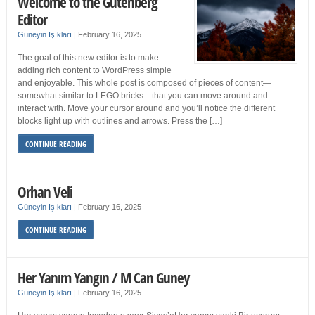
Welcome to the Gutenberg
Editor
Güneyin Işıkları
|
February 16, 2025
The goal of this new editor is to make
adding rich content to WordPress simple
and enjoyable. This whole post is composed of pieces of content—
somewhat similar to LEGO bricks—that you can move around and
interact with. Move your cursor around and you’ll notice the different
blocks light up with outlines and arrows. Press the […]
CONTINUE READING
Orhan Veli
Güneyin Işıkları
|
February 16, 2025
CONTINUE READING
Her Yanım Yangın / M Can Guney
Güneyin Işıkları
|
February 16, 2025