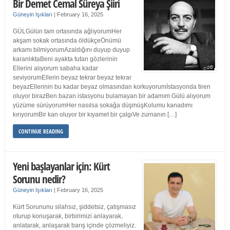
Bir Demet Cemal Süreya Şiiri
Güneyin Işıkları
|
February 16, 2025
GÜLGülün tam ortasında ağlıyorumHer
akşam sokak ortasında öldükçeÖnümü
arkamı bilmiyorumAzaldığını duyup duyup
karanlıktaBeni ayakta tutan gözlerinin
Ellerini alıyorum sabaha kadar
seviyorumEllerin beyaz tekrar beyaz tekrar
beyazEllerinin bu kadar beyaz olmasından korkuyorumİstasyonda tiren
oluyor birazBen bazan istasyonu bulamayan bir adamım Gülü alıyorum
yüzüme sürüyorumHer nasılsa sokağa düşmüşKolumu kanadımı
kırıyorumBir kan oluyor bir kıyamet bir çalgıVe zurnanın […]
CONTINUE READING
Yeni başlayanlar için: Kürt
Sorunu nedir?
Güneyin Işıkları
|
February 16, 2025
Kürt Sorununu silahsız, şiddetsiz, çatışmasız
oturup konuşarak, birbirimizi anlayarak,
anlatarak, anlaşarak barış içinde çözmeliyiz.