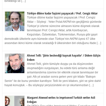
birlikteliği ve […]
Türkiye dibine kadar faşizmi yaşayacak / Prof. Cengiz Aktar
Türkiye dibine kadar faşizmi yaşayacak / Prof. Cengiz
Aktar – Söyleşi : Yeter Polat AKPM’nin geçtiğimiz günlerde
Türkiye’yi izleme sürecine almasını küme düşmek olarak
tanımlayan Prof. Cengiz Aktar, artık Azerbaycan,
Kırgızistan, Özbekistan, Türkmenistan, Rusya gibi gayri
demokratik ülkelerle aynı kümede olan Türkiye’nin AKPM üyesi 47 ülke
arasından ikinci küme olarak sıraladığı 9 ülkesinden biri olduğunu ifade […]
Ahmet Telli: ‘Şiirin beslendiği kaynak hayattır’ / Didem Gülçin
Erdem
Ahmet Telli, şiirin tümüyle duygu ya da düşünceden
oluşmadığını vurgulayan, bu edebi türü anlama değil
anlamlandırma üzerine bir etkinlik olarak tanımlayan bir
şair. Altı yıl aradan sonra gelen yeni şiir kitabı “Bakışın
Senin” ile de bunu yeniden kanıtlıyor. Telli ile yeni kitabını, şiiri ve şiire dahil
hayatı konuştuk. – Bu söyleşiyi yeryüzündeki en iyi okurlarınızdan […]
Margaret Atwood writes to imprisoned Turkish writer Asli
Erdoğan