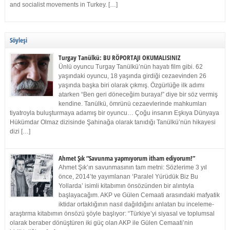
and socialist movements in Turkey. […]
Söyleşi
Turgay Tanülkü: BU RÖPORTAJI OKUMALISINIZ
Ünlü oyuncu Turgay Tanülkü’nün hayatı film gibi. 62
yaşındaki oyuncu, 18 yaşında girdiği cezaevinden 26
yaşında başka biri olarak çıkmış. Özgürlüğe ilk adımı
atarken “Ben geri döneceğim buraya!” diye bir söz vermiş
kendine. Tanülkü, ömrünü cezaevlerinde mahkumları
tiyatroyla buluşturmaya adamış bir oyuncu… Çoğu insanın Eşkıya Dünyaya
Hükümdar Olmaz dizisinde Şahinağa olarak tanıdığı Tanülkü’nün hikayesi
dizi […]
Ahmet Şık “Savunma yapmıyorum itham ediyorum!”
Ahmet Şık’ın savunmasının tam metni: Sözlerime 3 yıl
önce, 2014’te yayımlanan ‘Paralel Yürüdük Biz Bu
Yollarda’ isimli kitabımın önsözünden bir alıntıyla
başlayacağım. AKP ve Gülen Cemaati arasındaki mafyatik
iktidar ortaklığının nasıl dağıldığını anlatan bu inceleme-
araştırma kitabımın önsözü şöyle başlıyor: “Türkiye’yi siyasal ve toplumsal
olarak beraber dönüştüren iki güç olan AKP ile Gülen Cemaati’nin