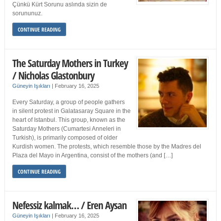
Çünkü Kürt Sorunu aslında sizin de
sorununuz.
CONTINUE READING
The Saturday Mothers in Turkey
/ Nicholas Glastonbury
Güneyin Işıkları
|
February 16, 2025
Every Saturday, a group of people gathers
in silent protest in Galatasaray Square in the
heart of Istanbul. This group, known as the
Saturday Mothers (Cumartesi Anneleri in
Turkish), is primarily composed of older
Kurdish women. The protests, which resemble those by the Madres del
Plaza del Mayo in Argentina, consist of the mothers (and […]
CONTINUE READING
Nefessiz kalmak… / Eren Aysan
Güneyin Işıkları
|
February 16, 2025