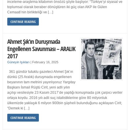
inceleme-araştırma kitabımın önsözü şöyle başlıyor: “Türkiye’yi siyasal ve
toplumsal olarak beraber dönüştüren iki güç olan AKP ile Gülen
Cemaati’nin birlikteliği ve […]
CONTINUE READING
Ahmet Şık’ın Duruşmada
Engellenen Savunması – ARALIK
2017
Güneyin Işıkları
|
February 16, 2025
361 gündür tutuklu gazeteci Ahmet Şık’ın
dünkü (25 Aralık) duruşmada engellenen
beyanının tam metnini yayınlıyoruz Yargıtay
Başkanı İsmail Rüştü Cirit, yeni adli yılın
açılışı vesilesiyle 23 Kasım 2017’de yaptığı konuşmada çok çarpıcı veriler
ortaya koydu. 2016 yılı adli suç istatistiklerine göre 80 milyonluk
ülkemizde yaklaşık 6 milyon 900bin şüpheli bulunduğunu açıklayan Cirit;
“Demek ki […]
CONTINUE READING