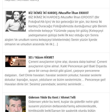
BİZ İKİMİZ İKİ KARDEŞ /Muzaffer İlhan ERDOST
BİZ İKİMİZ İKİ KARDEŞ /Muzaffer İlhan ERDOST (Bir
Fotoğraf Altı İçin) Ve biz geleceğiz bir gün, biz ikimiz İki
kardeş Duracağız Fotoğrafımızda durduğumuz gibi Benim
ellerimde kelepçe Yüzümde yapay bir gülüş (Kelepçeyi
yadırgamanın gülüşü belki İlk kez olduğu için Sonra
alıştım Ve unuttum sonra kelepçeyi bileklerimde) Senin yüzün İçerde
olmanın ve umudun arasında Ve ilk […]
SES / Nâzım HİKMET
Çeneni avuçlarının içine alıp, duvara dalıp kalma!. Çeneni
avuçlarının içine alma!. Kalk! Pencereye gel! Bak! Dışarda
gece bir cenup denizi gibi güzel, çarpıyor pencerene
dalgaları.. Gel! Dinle havaları: havalar seslerin yoludur, havalar seslerle
doludur: toprağın, suyun, yıldızların ve bizim seslerimizle… Pencereye gel!
Havaları dinle bir: Sesimiz yanındadır, sesimiz seninledir…
Gidersen Yıkılır Bu Kent / Ahmet Telli
Gidersen yıkılır bu kent, kuşlar da giderBir nehir gibi
susarım yüzünün deltasındaYanlış adreslerdeydik,
kimliksizdik belkiSarışın bir şaşkınlık olurdu bütün