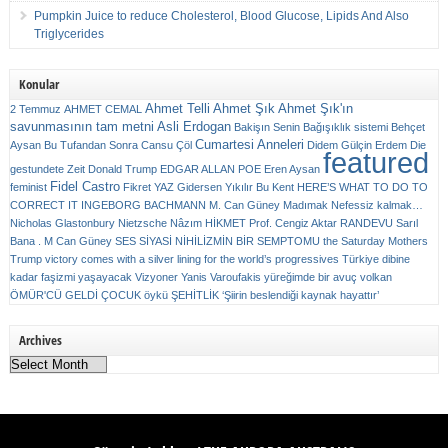
Pumpkin Juice to reduce Cholesterol, Blood Glucose, Lipids And Also
Triglycerides
Konular
Ahmet Telli
Ahmet Şık
Ahmet Şık'ın
2 Temmuz
AHMET CEMAL
savunmasının tam metni
Asli Erdogan
Bakişın Senin
Bağışıklık sistemi
Behçet
Cumartesi Anneleri
Aysan
Bu Tufandan Sonra
Cansu Çöl
Didem Gülçin Erdem
Die
featured
gestundete Zeit
Donald Trump
EDGAR ALLAN POE
Eren Aysan
Fidel Castro
feminist
Fikret YAZ
Gidersen Yıkılır Bu Kent
HERE’S WHAT TO DO TO
CORRECT IT
INGEBORG BACHMANN
M. Can Güney
Madımak
Nefessiz kalmak…
Nicholas Glastonbury
Nietzsche
Nâzım HİKMET
Prof. Cengiz Aktar
RANDEVU
Sarıl
Bana . M Can Güney
SES
SİYASİ NİHİLİZMİN BİR SEMPTOMU
the Saturday Mothers
Trump victory comes with a silver lining for the world’s progressives
Türkiye dibine
kadar faşizmi yaşayacak
Vizyoner
Yanis Varoufakis
yüreğimde bir avuç volkan
ÖMÜR'CÜ GELDİ ÇOCUK
öykü
ŞEHİTLİK
‘Şiirin beslendiği kaynak hayattır’
Archives
Archives