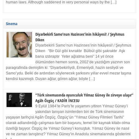
human laws. Although saddened in very personal ways by the […]
Sinema
Diyarbekirli Samo’nun Hazinses’inin hikâyesi! / Şeyhmus
Diken
Diyarbekirli Samo’nun Hazinses’inin hikâyesi! / Şeyhmus
Diken “Bir Gül gibi kıvraktır Bülbül gibi şakraktır Aşk
bana ızdıraptır Yeter ağlatma beni” 14 yıl önce
ölümünden hemen sonra, 2002’de yazdığım yazının son
paragrafında demiştim ki: “Diyarbekirliydi, Ermeniydi, hazin sesliydi ve
Samo’ydu. Belki de ardından söylenecek şarkısını yıllar evvel mezar taşına
kendisi kazımıştı. Duyan ağlar, gören ağlar, böyle […]
“Türk sinemasında oyunculuk Yılmaz Güney ile zirveye ulaşır”
Agâh Özgüç / KADİR İNCESU
9 Eylül 1984’te Paris’te yaşamını yitiren Yılmaz Güney’i
yakından tanıyan isimlerden biri de Türk sinemasının
yaşayan tarihçisi Agâh Özgüç. Özgüç’ün “Yılmaz Güney Filmleri Tarihi”
olarak adlandırdığı çalışması tam bir başvuru, temel bir kaynak kitabı olma
özelliği taşıyor. Özgüç ile Yılmaz Güney’i konuştuk. Yılmaz Güney ile nasıl
ve ne zaman tanıştınız? Yılmaz Güney’in Anadolu sinemalarında gösterimi