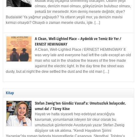
Mutlak tıraş bıçağına sinirlenmiş olacağım. Otların yeşil
olması, denizin mavi olması, gökyüzünün bulutsuz olması,
pekalâ bir meseledir. Kim demiş mesele değildir, diye?
Budalalık! Ya yağmur yağsaydı? Ya otların yeşili mor, ya denizin mavisi
kırmızı olsaydı? Olsaydı o zaman mesele olurdu, işte. […]
A Clean, Well-Lighted Place – Aydınlık ve Temiz Bir Yer /
ERNEST HEMINGWAY
A Clean, Well-Lighted Place / ERNEST HEMINGWAY It
was very late and everyone had left the cafe except an old
man who sat in the shadow the leaves of the tree made
against the electric light. In the day time the street was
dusty, but at night the dew settled the dust and the old man […]
Kitap
Stefan Zweig’ten Gündüz Vassaf’a: Umutsuzluk bulaşıcıdır,
umut da! / Türey Köse
Hayatı ve hatta siyaseti hep edebiyat aracılığıyla
kavramak, yorumlamak isteyen bir okur olarak bu
umutsuzluk günlerinde Avusturyalı yazar Stefan Zweig
düşüyor sık sık aklıma. “Kendi Hayatının Şiirini
Yazanlar”da roman tadında biyografilerle Casanova, Stendhal, Tolstoy’u