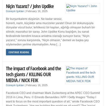
Niçin Yazarız? / John Updike
Güneyin Işıkları
|
February 16, 2025
Bir kurşunkalemi düşünün. Ne kadar sessiz,
hünerli, narin, küçüktür ama mucizeler yaratır! Onun bir dokunuşuyla
dünyalar vücut bulur; tehlikesiz bir kaplan, ağırlığı olmayan buharlı bir
silindir, masrafsız bir saray. John Updike Konu başlığım, bu sanat
festivalinde kendimi kısaca anlatma olanağı sunuyor bana; “Niçin
yazarız,” sorusu karşısında, “Niçin olmasın,” demeli ve başka şey
söylemeden yerime oturmalıydım. Ama […]
CONTINUE READING
The impact of Facebook and the
tech giants / KILLING OUR
MEDIA / NICK FEIK
Güneyin Işıkları
|
February 16, 2025
Facebook CEO and chairman Mark Zuckerberg at the APEC CEO Summit
2016 in Lima, Peru. © Ernesto Benavides / AFP / Getty Images “Today I
want to focus on the most important question of all,” wrote Facebook CEO
Mark Zuckerberg. “Are we building the world we all want?” The “social