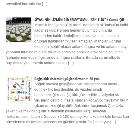
prevailed towards the […]
SİYASİ NİHİLİZMİN BİR SEMPTOMU; “ŞEHİTLİK” / Cansu Çöl
İnsanlık için “şehitlik” in tarihi, denilebilir ki “kutsal”ın tarihi
kadar eskidir. Hemen hemen bütün toplumlarda
birbirinden farklı ideolojiler, inançlar ve hatta meslek
grupları tarafından “kutsal” amaçları, inançları uğruna
ölenlerin “şehit” olarak adlandırılışına ve bu adlandırmayı
yapanlar tarafından bu ölüm vakalarının sembolik olarak sahiplenilip bir
“şehadet mertebesi” içerisinde anılışına rastlanır. Burada sorun elbette
hayatını kaybedenlerin adlandırılması […]
Bağışıklık sistemini güçlendirmenin 20 yolu
Soğuk havalar geldiğinde virüsler tarafından hasta
edilmek hiç hoş değildir. Bu yüzden şimdi
bahsedeceğimiz bağışıklık güçlendirici tavsiyeler sizi
virüslerin getirdiği hastalıklardan koruyup, mevsimin tadını
çıkarmanızı sağlayabilir. Şekerden kaçınmak Çok fazla
şeker tüketmek bağışıklık sisteminin bakterilere karşı savaşan
mekanizmasını bastırır. Sadece 75-100 gram şeker tüketmek bile beyaz kan
hücrelerinin bakterileri yok edecek gücünü azaltır. Doğal meyve […]