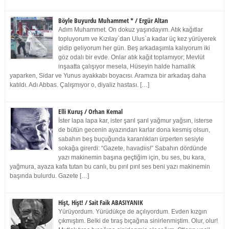
Böyle Buyurdu Muhammet * / Ergür Altan
Adım Muhammet. On dokuz yaşındayım. Atık kağıtlar
topluyorum ve Kızılay`dan Ulus`a kadar üç kez yürüyerek
gidip geliyorum her gün. Beş arkadaşımla kalıyorum iki
göz odalı bir evde. Onlar atık kağıt toplamıyor; Mevlüt
inşaatta çalışıyor mesela, Hüseyin halde hamallık
yaparken, Sidar ve Yunus ayakkabı boyacısı. Aramıza bir arkadaş daha
katıldı. Adı Abbas. Çalışmıyor o, diyaliz hastası. […]
Elli Kuruş / Orhan Kemal
İster lapa lapa kar, ister şarıl şarıl yağmur yağsın, isterse
de bütün gecenin ayazından karlar dona kesmiş olsun,
sabahın beş buçuğunda karanlıkları ürperten sesiyle
sokağa girerdi: “Gazete, havadiis!” Sabahın dördünde
yazı makinemin başına geçtiğim için, bu ses, bu kara,
yağmura, ayaza kafa tutan bu canlı, bu pırıl pırıl ses beni yazı makinemin
başında bulurdu. Gazete […]
Hişt, Hişt! / Sait Faik ABASIYANIK
Yürüyordum. Yürüdükçe de açılıyordum. Evden kızgın
çıkmıştım. Belki de tıraş bıçağına sinirlenmiştim. Olur, olur!