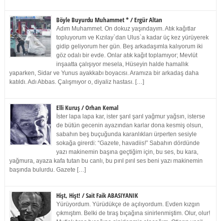
Böyle Buyurdu Muhammet * / Ergür Altan
Adım Muhammet. On dokuz yaşındayım. Atık kağıtlar
topluyorum ve Kızılay`dan Ulus`a kadar üç kez yürüyerek
gidip geliyorum her gün. Beş arkadaşımla kalıyorum iki
göz odalı bir evde. Onlar atık kağıt toplamıyor; Mevlüt
inşaatta çalışıyor mesela, Hüseyin halde hamallık
yaparken, Sidar ve Yunus ayakkabı boyacısı. Aramıza bir arkadaş daha
katıldı. Adı Abbas. Çalışmıyor o, diyaliz hastası. […]
Elli Kuruş / Orhan Kemal
İster lapa lapa kar, ister şarıl şarıl yağmur yağsın, isterse
de bütün gecenin ayazından karlar dona kesmiş olsun,
sabahın beş buçuğunda karanlıkları ürperten sesiyle
sokağa girerdi: “Gazete, havadiis!” Sabahın dördünde
yazı makinemin başına geçtiğim için, bu ses, bu kara,
yağmura, ayaza kafa tutan bu canlı, bu pırıl pırıl ses beni yazı makinemin
başında bulurdu. Gazete […]
Hişt, Hişt! / Sait Faik ABASIYANIK
Yürüyordum. Yürüdükçe de açılıyordum. Evden kızgın
çıkmıştım. Belki de tıraş bıçağına sinirlenmiştim. Olur, olur!