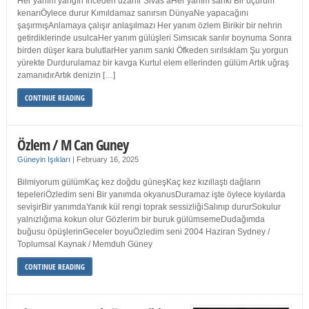
Her yanım yangın İnceden uzanır Sivas’aHer yanım sanki Bir uçurum
kenarıÖylece durur Kımıldamaz sanırsın DünyaNe yapacağını
şaşırmışAnlamaya çalışır anlaşılmazı Her yanım özlem Birikir bir nehrin
getirdiklerinde usulcaHer yanım gülüşleri Sımsıcak sarılır boynuma Sonra
birden düşer kara bulutlarHer yanım sanki Öfkeden sırılsıklam Şu yorgun
yürekte Durdurulamaz bir kavga Kurtul elem ellerinden gülüm Artık uğraş
zamanıdırArtık denizin […]
CONTINUE READING
Özlem / M Can Guney
Güneyin Işıkları
|
February 16, 2025
Bilmiyorum gülümKaç kez doğdu güneşKaç kez kızıllaştı dağların
tepeleriÖzledim seni Bir yanımda okyanusDuramaz işte öylece kıyılarda
sevişirBir yanımdaYanık kül rengi toprak sessizliğiSalınıp dururSokulur
yalnızlığıma kokun olur Gözlerim bir buruk gülümsemeDudağımda
buğusu öpüşlerinGeceler boyuÖzledim seni 2004 Haziran Sydney /
Toplumsal Kaynak / Memduh Güney
CONTINUE READING