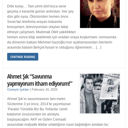
Dille kolay… Tam yirmi dört koca sene
geçmiş o karanlık günün ardından. Her şey
dün gibi oysa. Ölümünden hemen önce
Sıvas’tan telefonla arayan babamla
konuşmam, televizyondan olayları takip
etmeye çalışmam, Madımak Oteli yakıldıktan
hemen sonra bilgi alabilmek için oradan oraya koşturmam; sonrasında
da dönemin bakanı Mehmet Gazioğlu’nun açıklamasından ölenlerin
arasında babam Behçet Aysan’ın olduğunu öğrenmem… […]
CONTINUE READING
Ahmet Şık “Savunma
yapmıyorum itham ediyorum!”
Güneyin Işıkları
|
February 16, 2025
Ahmet Şık’ın savunmasının tam metni:
Sözlerime 3 yıl önce, 2014’te yayımlanan
‘Paralel Yürüdük Biz Bu Yollarda’ isimli
kitabımın önsözünden bir alıntıyla
başlayacağım. AKP ve Gülen Cemaati
arasındaki mafyatik iktidar ortaklığının nasıl dağıldığını anlatan bu