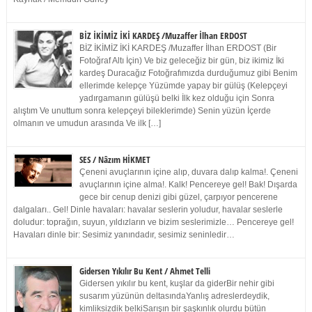
BİZ İKİMİZ İKİ KARDEŞ /Muzaffer İlhan ERDOST
BİZ İKİMİZ İKİ KARDEŞ /Muzaffer İlhan ERDOST (Bir
Fotoğraf Altı İçin) Ve biz geleceğiz bir gün, biz ikimiz İki
kardeş Duracağız Fotoğrafımızda durduğumuz gibi Benim
ellerimde kelepçe Yüzümde yapay bir gülüş (Kelepçeyi
yadırgamanın gülüşü belki İlk kez olduğu için Sonra
alıştım Ve unuttum sonra kelepçeyi bileklerimde) Senin yüzün İçerde
olmanın ve umudun arasında Ve ilk […]
SES / Nâzım HİKMET
Çeneni avuçlarının içine alıp, duvara dalıp kalma!. Çeneni
avuçlarının içine alma!. Kalk! Pencereye gel! Bak! Dışarda
gece bir cenup denizi gibi güzel, çarpıyor pencerene
dalgaları.. Gel! Dinle havaları: havalar seslerin yoludur, havalar seslerle
doludur: toprağın, suyun, yıldızların ve bizim seslerimizle… Pencereye gel!
Havaları dinle bir: Sesimiz yanındadır, sesimiz seninledir…
Gidersen Yıkılır Bu Kent / Ahmet Telli
Gidersen yıkılır bu kent, kuşlar da giderBir nehir gibi
susarım yüzünün deltasındaYanlış adreslerdeydik,
kimliksizdik belkiSarışın bir şaşkınlık olurdu bütün