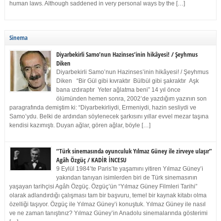
human laws. Although saddened in very personal ways by the […]
Sinema
Diyarbekirli Samo’nun Hazinses’inin hikâyesi! / Şeyhmus
Diken
Diyarbekirli Samo’nun Hazinses’inin hikâyesi! / Şeyhmus
Diken “Bir Gül gibi kıvraktır Bülbül gibi şakraktır Aşk
bana ızdıraptır Yeter ağlatma beni” 14 yıl önce
ölümünden hemen sonra, 2002’de yazdığım yazının son
paragrafında demiştim ki: “Diyarbekirliydi, Ermeniydi, hazin sesliydi ve
Samo’ydu. Belki de ardından söylenecek şarkısını yıllar evvel mezar taşına
kendisi kazımıştı. Duyan ağlar, gören ağlar, böyle […]
“Türk sinemasında oyunculuk Yılmaz Güney ile zirveye ulaşır”
Agâh Özgüç / KADİR İNCESU
9 Eylül 1984’te Paris’te yaşamını yitiren Yılmaz Güney’i
yakından tanıyan isimlerden biri de Türk sinemasının
yaşayan tarihçisi Agâh Özgüç. Özgüç’ün “Yılmaz Güney Filmleri Tarihi”
olarak adlandırdığı çalışması tam bir başvuru, temel bir kaynak kitabı olma
özelliği taşıyor. Özgüç ile Yılmaz Güney’i konuştuk. Yılmaz Güney ile nasıl
ve ne zaman tanıştınız? Yılmaz Güney’in Anadolu sinemalarında gösterimi