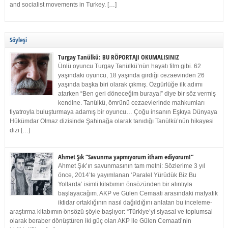
and socialist movements in Turkey. […]
Söyleşi
Turgay Tanülkü: BU RÖPORTAJI OKUMALISINIZ
Ünlü oyuncu Turgay Tanülkü’nün hayatı film gibi. 62
yaşındaki oyuncu, 18 yaşında girdiği cezaevinden 26
yaşında başka biri olarak çıkmış. Özgürlüğe ilk adımı
atarken “Ben geri döneceğim buraya!” diye bir söz vermiş
kendine. Tanülkü, ömrünü cezaevlerinde mahkumları
tiyatroyla buluşturmaya adamış bir oyuncu… Çoğu insanın Eşkıya Dünyaya
Hükümdar Olmaz dizisinde Şahinağa olarak tanıdığı Tanülkü’nün hikayesi
dizi […]
Ahmet Şık “Savunma yapmıyorum itham ediyorum!”
Ahmet Şık’ın savunmasının tam metni: Sözlerime 3 yıl
önce, 2014’te yayımlanan ‘Paralel Yürüdük Biz Bu
Yollarda’ isimli kitabımın önsözünden bir alıntıyla
başlayacağım. AKP ve Gülen Cemaati arasındaki mafyatik
iktidar ortaklığının nasıl dağıldığını anlatan bu inceleme-
araştırma kitabımın önsözü şöyle başlıyor: “Türkiye’yi siyasal ve toplumsal
olarak beraber dönüştüren iki güç olan AKP ile Gülen Cemaati’nin