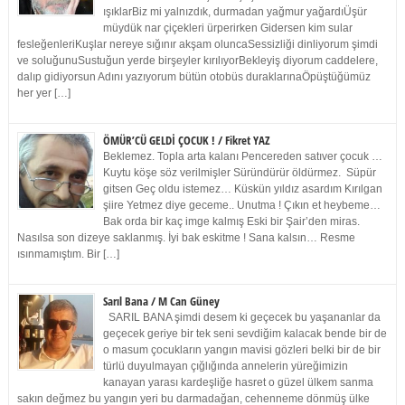
ışıklarBiz mi yalnızdık, durmadan yağmur yağardıÜşür
müydük nar çiçekleri ürperirken Gidersen kim sular
fesleğenleriKuşlar nereye sığınır akşam oluncaSessizliği dinliyorum şimdi
ve soluğunuSustuğun yerde birşeyler kırılıyorBekleyiş diyorum caddelere,
dalıp gidiyorsun Adını yazıyorum bütün otobüs duraklarınaÖpüştüğümüz
her yer […]
ÖMÜR’CÜ GELDİ ÇOCUK ! / Fikret YAZ
Beklemez. Topla arta kalanı Pencereden satıver çocuk …
Kuytu köşe söz verilmişler Süründürür öldürmez. Süpür
gitsen Geç oldu istemez… Küskün yıldız asardım Kırılgan
şiire Yetmez diye geceme.. Unutma ! Çıkın et heybeme…
Bak orda bir kaç imge kalmış Eski bir Şair’den miras.
Nasılsa son dizeye saklanmış. İyi bak eskitme ! Sana kalsın… Resme
ısınmamıştım. Bir […]
Sarıl Bana / M Can Güney
SARIL BANA şimdi desem ki geçecek bu yaşananlar da
geçecek geriye bir tek seni sevdiğim kalacak bende bir de
o masum çocukların yangın mavisi gözleri belki bir de bir
türlü duyulmayan çığlığında annelerin yüreğimizin
kanayan yarası kardeşliğe hasret o güzel ülkem sanma
sakın değmez bu yangın yeri bu darmadağan, cehenneme dönmüş ülke