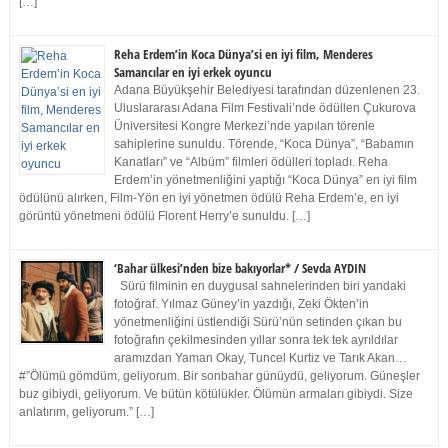
[…]
Reha Erdem’in Koca Dünya’si en iyi film, Menderes
Samancılar en iyi erkek oyuncu
Adana Büyükşehir Belediyesi tarafından düzenlenen 23.
Uluslararası Adana Film Festivali’nde ödüllen Çukurova
Üniversitesi Kongre Merkezi’nde yapılan törenle
sahiplerine sunuldu. Törende, “Koca Dünya”, “Babamın
Kanatları” ve “Albüm” filmleri ödülleri topladı. Reha
Erdem’in yönetmenliğini yaptığı “Koca Dünya” en iyi film
ödülünü alırken, Film-Yön en iyi yönetmen ödülü Reha Erdem’e, en iyi
görüntü yönetmeni ödülü Florent Herry’e sunuldu. […]
‘Bahar ülkesi’nden bize bakıyorlar* / Sevda AYDIN
Sürü filminin en duygusal sahnelerinden biri yandaki
fotoğraf. Yılmaz Güney’in yazdığı, Zeki Ökten’in
yönetmenliğini üstlendiği Sürü’nün setinden çıkan bu
fotoğrafın çekilmesinden yıllar sonra tek tek ayrıldılar
aramızdan Yaman Okay, Tuncel Kurtiz ve Tarık Akan…
#”Ölümü gömdüm, geliyorum. Bir sonbahar günüydü, geliyorum. Güneşler
buz gibiydi, geliyorum. Ve bütün kötülükler. Ölümün armaları gibiydi. Size
anlatırım, geliyorum.” […]