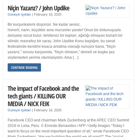
Niçin Yazarız? / John Updike
Güneyin Işıkları
|
February 16, 2025
Bir kurşunkalemi düşünün. Ne kadar sessiz,
hünerli, narin, küçüktür ama mucizeler yaratır! Onun bir dokunuşuyla
dünyalar vücut bulur; tehlikesiz bir kaplan, ağırlığı olmayan buharlı bir
silindir, masrafsız bir saray. John Updike Konu başlığım, bu sanat
festivalinde kendimi kısaca anlatma olanağı sunuyor bana; “Niçin
yazarız,” sorusu karşısında, “Niçin olmasın,” demeli ve başka şey
söylemeden yerime oturmalıydım. Ama […]
CONTINUE READING
The impact of Facebook and the
tech giants / KILLING OUR
MEDIA / NICK FEIK
Güneyin Işıkları
|
February 16, 2025
Facebook CEO and chairman Mark Zuckerberg at the APEC CEO Summit
2016 in Lima, Peru. © Ernesto Benavides / AFP / Getty Images “Today I
want to focus on the most important question of all,” wrote Facebook CEO
Mark Zuckerberg. “Are we building the world we all want?” The “social