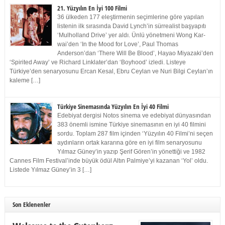
21. Yüzyılın En İyi 100 Filmi
36 ülkeden 177 eleştirmenin seçimlerine göre yapılan
listenin ilk sırasında David Lynch’in sürrealist başyapıtı
‘Mulholland Drive’ yer aldı. Ünlü yönetmeni Wong Kar-
wai’den ‘In the Mood for Love’, Paul Thomas
Anderson’dan ‘There Will Be Blood’, Hayao Miyazaki’den
‘Spirited Away’ ve Richard Linklater’dan ‘Boyhood’ izledi. Listeye
Türkiye’den senaryosunu Ercan Kesal, Ebru Ceylan ve Nuri Bilgi Ceylan’ın
kaleme […]
Türkiye Sinemasında Yüzyılın En İyi 40 Filmi
Edebiyat dergisi Notos sinema ve edebiyat dünyasından
383 önemli ismine Türkiye sinemasının en iyi 40 filmini
sordu. Toplam 287 film içinden ‘Yüzyılın 40 Filmi’ni seçen
aydınların ortak kararına göre en iyi film senaryosunu
Yılmaz Güney’in yazıp Şerif Gören’in yönettiği ve 1982
Cannes Film Festival’inde büyük ödül Altın Palmiye’yi kazanan ‘Yol’ oldu.
Listede Yılmaz Güney’in 3 […]
Son Eklenenler