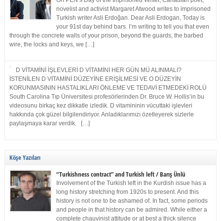
On PEN’s Day of the Imprisoned Writer, Canadian poet,
novelist and activist Margaret Atwood writes to imprisoned
Turkish writer Asli Erdoğan. Dear Asli Erdogan, Today is
your 91st day behind bars. I’m writing to tell you that even
through the concrete walls of your prison, beyond the guards, the barbed
wire, the locks and keys, we […]
D VİTAMİNİ İŞLEVLERİ D VİTAMİNİ HER GÜN MÜ ALINMALI?
İSTENİLEN D VİTAMİNİ DÜZEYİNE ERİŞİLMESİ VE O DÜZEYİN
KORUNMASININ HASTALIKLARI ÖNLEME VE TEDAVİ ETMEDEKİ ROLÜ
South Carolina Tıp Üniversitesi profesörlerinden Dr. Bruce W. Hollis’in bu
videosunu birkaç kez dikkatle izledik. D vitamininin vücuttaki işlevleri
hakkında çok güzel bilgilendiriyor. Anladıklarımızı özetleyerek sizlerle
paylaşmaya karar verdik. […]
Köşe Yazıları
“Turkishness contract” and Turkish left / Barış Ünlü
Involvement of the Turkish left in the Kurdish issue has a
long history stretching from 1920s to present. And this
history is not one to be ashamed of. In fact, some periods
and people in that history can be admired. While either a
complete chauvinist attitude or at best a thick silence