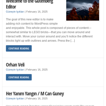
Welcome to the Gutenberg
Editor
Güneyin Işıkları
|
February 16, 2025
The goal of this new editor is to make
adding rich content to WordPress simple
and enjoyable. This whole post is composed of pieces of content—
somewhat similar to LEGO bricks—that you can move around and
interact with. Move your cursor around and you’ll notice the different
blocks light up with outlines and arrows. Press the […]
CONTINUE READING
Orhan Veli
Güneyin Işıkları
|
February 16, 2025
CONTINUE READING
Her Yanım Yangın / M Can Guney
Güneyin Işıkları
|
February 16, 2025