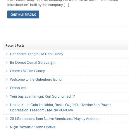
infrastructure” built by the company […]
CONTINUE READING
Recent Posts
Her Yanım Yangın / M Can Guney
Bir Demet Cemal Süreya Şiiri
Özlem / M Can Guney
Welcome to the Gutenberg Editor
Orhan Veli
Yeni başlayanlar için: Kürt Sorunu nedir?
Ursula K. Le Guin ile İktidar, Baskı, Özgürlük Üzerine / on Power,
Oppression, Freedom / MARIA POPOVA
20 Life Lessons from Native Americans / Hayley Anderton
Niçin Yazarız? / John Updike