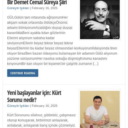
Bir Demet Cemal Süreya Şiiri
Güneyin Işıkları
|
February 16, 2025
GÜLGülün tam ortasında ağlıyorumHer
akşam sokak ortasında öldükçeÖnümü
arkamı bilmiyorumAzaldığını duyup duyup
karanlıktaBeni ayakta tutan gözlerinin
Ellerini alıyorum sabaha kadar
seviyorumEllerin beyaz tekrar beyaz tekrar
beyazEllerinin bu kadar beyaz olmasından korkuyorumİstasyonda tiren
oluyor birazBen bazan istasyonu bulamayan bir adamım Gülü alıyorum
yüzüme sürüyorumHer nasılsa sokağa düşmüşKolumu kanadımı
kırıyorumBir kan oluyor bir kıyamet bir çalgıVe zurnanın […]
CONTINUE READING
Yeni başlayanlar için: Kürt
Sorunu nedir?
Güneyin Işıkları
|
February 16, 2025
Kürt Sorununu silahsız, şiddetsiz, çatışmasız
oturup konuşarak, birbirimizi anlayarak,
anlatarak, anlaşarak barış içinde çözmeliyiz.