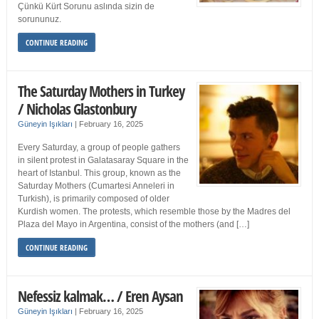
Çünkü Kürt Sorunu aslında sizin de
sorununuz.
CONTINUE READING
The Saturday Mothers in Turkey
/ Nicholas Glastonbury
Güneyin Işıkları
|
February 16, 2025
Every Saturday, a group of people gathers
in silent protest in Galatasaray Square in the
heart of Istanbul. This group, known as the
Saturday Mothers (Cumartesi Anneleri in
Turkish), is primarily composed of older
Kurdish women. The protests, which resemble those by the Madres del
Plaza del Mayo in Argentina, consist of the mothers (and […]
CONTINUE READING
Nefessiz kalmak… / Eren Aysan
Güneyin Işıkları
|
February 16, 2025