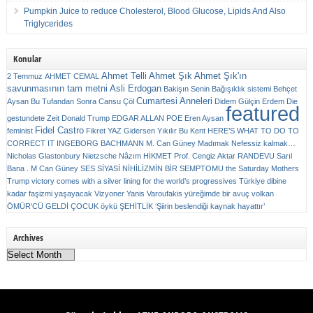
Pumpkin Juice to reduce Cholesterol, Blood Glucose, Lipids And Also
Triglycerides
Konular
Ahmet Telli
Ahmet Şık
Ahmet Şık'ın
2 Temmuz
AHMET CEMAL
savunmasının tam metni
Asli Erdogan
Bakişın Senin
Bağışıklık sistemi
Behçet
Cumartesi Anneleri
Aysan
Bu Tufandan Sonra
Cansu Çöl
Didem Gülçin Erdem
Die
featured
gestundete Zeit
Donald Trump
EDGAR ALLAN POE
Eren Aysan
Fidel Castro
feminist
Fikret YAZ
Gidersen Yıkılır Bu Kent
HERE’S WHAT TO DO TO
CORRECT IT
INGEBORG BACHMANN
M. Can Güney
Madımak
Nefessiz kalmak…
Nicholas Glastonbury
Nietzsche
Nâzım HİKMET
Prof. Cengiz Aktar
RANDEVU
Sarıl
Bana . M Can Güney
SES
SİYASİ NİHİLİZMİN BİR SEMPTOMU
the Saturday Mothers
Trump victory comes with a silver lining for the world’s progressives
Türkiye dibine
kadar faşizmi yaşayacak
Vizyoner
Yanis Varoufakis
yüreğimde bir avuç volkan
ÖMÜR'CÜ GELDİ ÇOCUK
öykü
ŞEHİTLİK
‘Şiirin beslendiği kaynak hayattır’
Archives
Archives