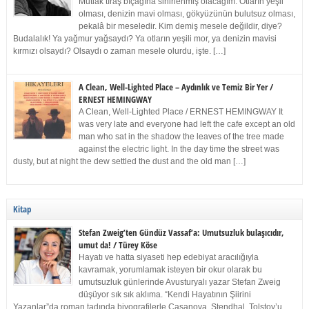
Mutlak tıraş bıçağına sinirlenmiş olacağım. Otların yeşil
olması, denizin mavi olması, gökyüzünün bulutsuz olması,
pekalâ bir meseledir. Kim demiş mesele değildir, diye?
Budalalık! Ya yağmur yağsaydı? Ya otların yeşili mor, ya denizin mavisi
kırmızı olsaydı? Olsaydı o zaman mesele olurdu, işte. […]
A Clean, Well-Lighted Place – Aydınlık ve Temiz Bir Yer /
ERNEST HEMINGWAY
A Clean, Well-Lighted Place / ERNEST HEMINGWAY It
was very late and everyone had left the cafe except an old
man who sat in the shadow the leaves of the tree made
against the electric light. In the day time the street was
dusty, but at night the dew settled the dust and the old man […]
Kitap
Stefan Zweig’ten Gündüz Vassaf’a: Umutsuzluk bulaşıcıdır,
umut da! / Türey Köse
Hayatı ve hatta siyaseti hep edebiyat aracılığıyla
kavramak, yorumlamak isteyen bir okur olarak bu
umutsuzluk günlerinde Avusturyalı yazar Stefan Zweig
düşüyor sık sık aklıma. “Kendi Hayatının Şiirini
Yazanlar”da roman tadında biyografilerle Casanova, Stendhal, Tolstoy’u