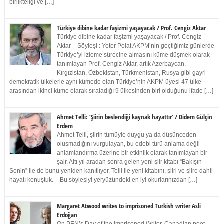
birlikteliği ve […]
Türkiye dibine kadar faşizmi yaşayacak / Prof. Cengiz Aktar
Türkiye dibine kadar faşizmi yaşayacak / Prof. Cengiz
Aktar – Söyleşi : Yeter Polat AKPM’nin geçtiğimiz günlerde
Türkiye’yi izleme sürecine almasını küme düşmek olarak
tanımlayan Prof. Cengiz Aktar, artık Azerbaycan,
Kırgızistan, Özbekistan, Türkmenistan, Rusya gibi gayri
demokratik ülkelerle aynı kümede olan Türkiye’nin AKPM üyesi 47 ülke
arasından ikinci küme olarak sıraladığı 9 ülkesinden biri olduğunu ifade […]
Ahmet Telli: ‘Şiirin beslendiği kaynak hayattır’ / Didem Gülçin
Erdem
Ahmet Telli, şiirin tümüyle duygu ya da düşünceden
oluşmadığını vurgulayan, bu edebi türü anlama değil
anlamlandırma üzerine bir etkinlik olarak tanımlayan bir
şair. Altı yıl aradan sonra gelen yeni şiir kitabı “Bakışın
Senin” ile de bunu yeniden kanıtlıyor. Telli ile yeni kitabını, şiiri ve şiire dahil
hayatı konuştuk. – Bu söyleşiyi yeryüzündeki en iyi okurlarınızdan […]
Margaret Atwood writes to imprisoned Turkish writer Asli
Erdoğan