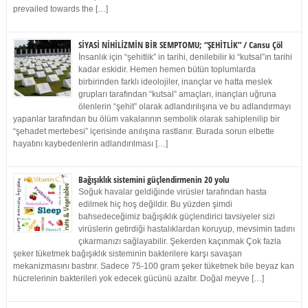
prevailed towards the […]
SİYASİ NİHİLİZMİN BİR SEMPTOMU; “ŞEHİTLİK” / Cansu Çöl
İnsanlık için “şehitlik” in tarihi, denilebilir ki “kutsal”ın tarihi
kadar eskidir. Hemen hemen bütün toplumlarda
birbirinden farklı ideolojiler, inançlar ve hatta meslek
grupları tarafından “kutsal” amaçları, inançları uğruna
ölenlerin “şehit” olarak adlandırılışına ve bu adlandırmayı
yapanlar tarafından bu ölüm vakalarının sembolik olarak sahiplenilip bir
“şehadet mertebesi” içerisinde anılışına rastlanır. Burada sorun elbette
hayatını kaybedenlerin adlandırılması […]
Bağışıklık sistemini güçlendirmenin 20 yolu
Soğuk havalar geldiğinde virüsler tarafından hasta
edilmek hiç hoş değildir. Bu yüzden şimdi
bahsedeceğimiz bağışıklık güçlendirici tavsiyeler sizi
virüslerin getirdiği hastalıklardan koruyup, mevsimin tadını
çıkarmanızı sağlayabilir. Şekerden kaçınmak Çok fazla
şeker tüketmek bağışıklık sisteminin bakterilere karşı savaşan
mekanizmasını bastırır. Sadece 75-100 gram şeker tüketmek bile beyaz kan
hücrelerinin bakterileri yok edecek gücünü azaltır. Doğal meyve […]