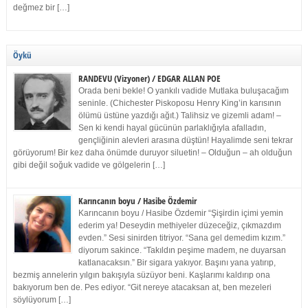
değmez bir […]
Öykü
RANDEVU (Vizyoner) / EDGAR ALLAN POE
Orada beni bekle! O yankılı vadide Mutlaka buluşacağım
seninle. (Chichester Piskoposu Henry King’in karısının
ölümü üstüne yazdığı ağıt.) Talihsiz ve gizemli adam! –
Sen ki kendi hayal gücünün parlaklığıyla afalladın,
gençliğinin alevleri arasına düştün! Hayalimde seni tekrar
görüyorum! Bir kez daha önümde duruyor siluetin! – Olduğun – ah olduğun
gibi değil soğuk vadide ve gölgelerin […]
Karıncanın boyu / Hasibe Özdemir
Karıncanın boyu / Hasibe Özdemir “Şişirdin içimi yemin
ederim ya! Deseydin methiyeler düzeceğiz, çıkmazdım
evden.” Sesi sinirden titriyor. “Sana gel demedim kızım.”
diyorum sakince. “Takıldın peşime madem, ne duyarsan
katlanacaksın.” Bir sigara yakıyor. Başını yana yatırıp,
bezmiş annelerin yılgın bakışıyla süzüyor beni. Kaşlarımı kaldırıp ona
bakıyorum ben de. Pes ediyor. “Git nereye atacaksan at, ben mezeleri
söylüyorum […]