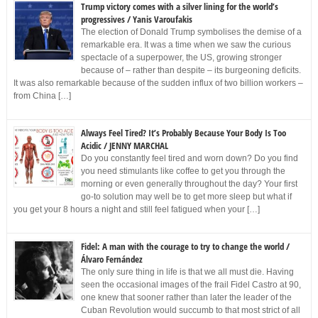
Trump victory comes with a silver lining for the world’s
progressives / Yanis Varoufakis
The election of Donald Trump symbolises the demise of a
remarkable era. It was a time when we saw the curious
spectacle of a superpower, the US, growing stronger
because of – rather than despite – its burgeoning deficits.
It was also remarkable because of the sudden influx of two billion workers –
from China […]
Always Feel Tired? It’s Probably Because Your Body Is Too
Acidic / JENNY MARCHAL
Do you constantly feel tired and worn down? Do you find
you need stimulants like coffee to get you through the
morning or even generally throughout the day? Your first
go-to solution may well be to get more sleep but what if
you get your 8 hours a night and still feel fatigued when your […]
Fidel: A man with the courage to try to change the world /
Álvaro Fernández
The only sure thing in life is that we all must die. Having
seen the occasional images of the frail Fidel Castro at 90,
one knew that sooner rather than later the leader of the
Cuban Revolution would succumb to that most strict of all