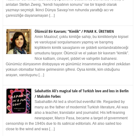
anlatan Stefan Zweig, “kendi hayatının sonunu” ise bir trajedi olarak
yazmayı seçmişti. İkinci Dünya Savaşı’nın ruhunda yarattığı acı ve
çaresizliğe dayanamayan […]
Ölümcül Bir Kavram; “Kimlik” / PINAR K. ÜRETMEN
Amin Maalouf, çoklu kimliğe sahip, bu kimlikleriyle kişisel
ve varoluşsal sorgulamasını yapmış ve barışmış
kişiliklerin kimlik savaşlarını ve şiddeti sonlandırabileceği
umudunu taşıyor. Ölümcül ve el yakan bir kavram “kimlik”.
Nice katliam, cinayet, şiddet ve vahşetin bahanesi.
Günümüz dünyasının distopyaya ve günümüz insanınınsa eleştirel zekâdan
yoksun otomatlar haline gelmesinin şifresi. Oysa kimlik, kim olduğunu
arayan, varoluşunu […]
Sabahattin Ali’s magical tale of Turkish love and loss in Berlin
/ Malcolm Forbes
Sabahattin Ali led a short but eventful life. Regarded by
many as the father of modernist Turkish literature, Ali was
also a teacher, translator and journalist. His left-leaning
newspaper, Marco Pasa, became a target of government
censorship in the 1940s due to its satirical editorials. Ali also sailed too
close to the wind and was […]