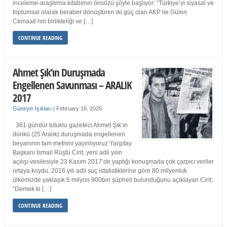
inceleme-araştırma kitabımın önsözü şöyle başlıyor: “Türkiye’yi siyasal ve
toplumsal olarak beraber dönüştüren iki güç olan AKP ile Gülen
Cemaati’nin birlikteliği ve […]
CONTINUE READING
Ahmet Şık’ın Duruşmada
Engellenen Savunması – ARALIK
2017
Güneyin Işıkları
|
February 16, 2025
361 gündür tutuklu gazeteci Ahmet Şık’ın
dünkü (25 Aralık) duruşmada engellenen
beyanının tam metnini yayınlıyoruz Yargıtay
Başkanı İsmail Rüştü Cirit, yeni adli yılın
açılışı vesilesiyle 23 Kasım 2017’de yaptığı konuşmada çok çarpıcı veriler
ortaya koydu. 2016 yılı adli suç istatistiklerine göre 80 milyonluk
ülkemizde yaklaşık 6 milyon 900bin şüpheli bulunduğunu açıklayan Cirit;
“Demek ki […]
CONTINUE READING