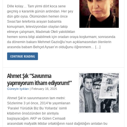
Dille kolay… Tam yirmi dört koca sene
geçmiş o karanlık günün ardından. Her şey
dün gibi oysa. Ölümünden hemen önce
Sıvas’tan telefonla arayan babamla
konuşmam, televizyondan olayları takip
etmeye çalışmam, Madımak Oteli yakıldıktan
hemen sonra bilgi alabilmek için oradan oraya koşturmam; sonrasında
da dönemin bakanı Mehmet Gazioğlu’nun açıklamasından ölenlerin
arasında babam Behçet Aysan’ın olduğunu öğrenmem… […]
CONTINUE READING
Ahmet Şık “Savunma
yapmıyorum itham ediyorum!”
Güneyin Işıkları
|
February 16, 2025
Ahmet Şık’ın savunmasının tam metni:
Sözlerime 3 yıl önce, 2014’te yayımlanan
‘Paralel Yürüdük Biz Bu Yollarda’ isimli
kitabımın önsözünden bir alıntıyla
başlayacağım. AKP ve Gülen Cemaati
arasındaki mafyatik iktidar ortaklığının nasıl dağıldığını anlatan bu