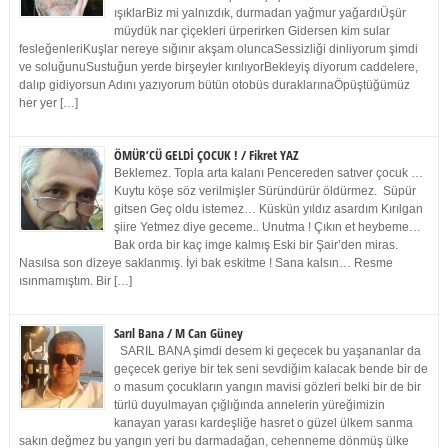
ışıklarBiz mi yalnızdık, durmadan yağmur yağardıÜşür
müydük nar çiçekleri ürperirken Gidersen kim sular
fesleğenleriKuşlar nereye sığınır akşam oluncaSessizliği dinliyorum şimdi
ve soluğunuSustuğun yerde birşeyler kırılıyorBekleyiş diyorum caddelere,
dalıp gidiyorsun Adını yazıyorum bütün otobüs duraklarınaÖpüştüğümüz
her yer […]
ÖMÜR’CÜ GELDİ ÇOCUK ! / Fikret YAZ
Beklemez. Topla arta kalanı Pencereden satıver çocuk …
Kuytu köşe söz verilmişler Süründürür öldürmez. Süpür
gitsen Geç oldu istemez… Küskün yıldız asardım Kırılgan
şiire Yetmez diye geceme.. Unutma ! Çıkın et heybeme…
Bak orda bir kaç imge kalmış Eski bir Şair’den miras.
Nasılsa son dizeye saklanmış. İyi bak eskitme ! Sana kalsın… Resme
ısınmamıştım. Bir […]
Sarıl Bana / M Can Güney
SARIL BANA şimdi desem ki geçecek bu yaşananlar da
geçecek geriye bir tek seni sevdiğim kalacak bende bir de
o masum çocukların yangın mavisi gözleri belki bir de bir
türlü duyulmayan çığlığında annelerin yüreğimizin
kanayan yarası kardeşliğe hasret o güzel ülkem sanma
sakın değmez bu yangın yeri bu darmadağan, cehenneme dönmüş ülke