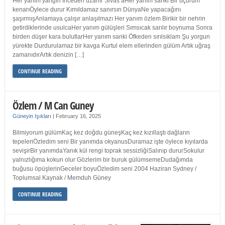
Her yanım yangın İnceden uzanır Sivas’aHer yanım sanki Bir uçurum
kenarıÖylece durur Kımıldamaz sanırsın DünyaNe yapacağını
şaşırmışAnlamaya çalışır anlaşılmazı Her yanım özlem Birikir bir nehrin
getirdiklerinde usulcaHer yanım gülüşleri Sımsıcak sarılır boynuma Sonra
birden düşer kara bulutlarHer yanım sanki Öfkeden sırılsıklam Şu yorgun
yürekte Durdurulamaz bir kavga Kurtul elem ellerinden gülüm Artık uğraş
zamanıdırArtık denizin […]
CONTINUE READING
Özlem / M Can Guney
Güneyin Işıkları
|
February 16, 2025
Bilmiyorum gülümKaç kez doğdu güneşKaç kez kızıllaştı dağların
tepeleriÖzledim seni Bir yanımda okyanusDuramaz işte öylece kıyılarda
sevişirBir yanımdaYanık kül rengi toprak sessizliğiSalınıp dururSokulur
yalnızlığıma kokun olur Gözlerim bir buruk gülümsemeDudağımda
buğusu öpüşlerinGeceler boyuÖzledim seni 2004 Haziran Sydney /
Toplumsal Kaynak / Memduh Güney
CONTINUE READING