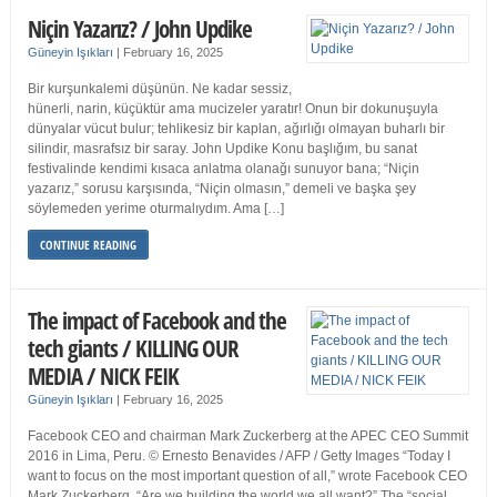
Niçin Yazarız? / John Updike
Güneyin Işıkları
|
February 16, 2025
Bir kurşunkalemi düşünün. Ne kadar sessiz,
hünerli, narin, küçüktür ama mucizeler yaratır! Onun bir dokunuşuyla
dünyalar vücut bulur; tehlikesiz bir kaplan, ağırlığı olmayan buharlı bir
silindir, masrafsız bir saray. John Updike Konu başlığım, bu sanat
festivalinde kendimi kısaca anlatma olanağı sunuyor bana; “Niçin
yazarız,” sorusu karşısında, “Niçin olmasın,” demeli ve başka şey
söylemeden yerime oturmalıydım. Ama […]
CONTINUE READING
The impact of Facebook and the
tech giants / KILLING OUR
MEDIA / NICK FEIK
Güneyin Işıkları
|
February 16, 2025
Facebook CEO and chairman Mark Zuckerberg at the APEC CEO Summit
2016 in Lima, Peru. © Ernesto Benavides / AFP / Getty Images “Today I
want to focus on the most important question of all,” wrote Facebook CEO
Mark Zuckerberg. “Are we building the world we all want?” The “social