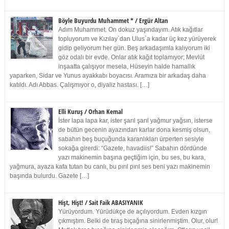
Böyle Buyurdu Muhammet * / Ergür Altan
Adım Muhammet. On dokuz yaşındayım. Atık kağıtlar
topluyorum ve Kızılay`dan Ulus`a kadar üç kez yürüyerek
gidip geliyorum her gün. Beş arkadaşımla kalıyorum iki
göz odalı bir evde. Onlar atık kağıt toplamıyor; Mevlüt
inşaatta çalışıyor mesela, Hüseyin halde hamallık
yaparken, Sidar ve Yunus ayakkabı boyacısı. Aramıza bir arkadaş daha
katıldı. Adı Abbas. Çalışmıyor o, diyaliz hastası. […]
Elli Kuruş / Orhan Kemal
İster lapa lapa kar, ister şarıl şarıl yağmur yağsın, isterse
de bütün gecenin ayazından karlar dona kesmiş olsun,
sabahın beş buçuğunda karanlıkları ürperten sesiyle
sokağa girerdi: “Gazete, havadiis!” Sabahın dördünde
yazı makinemin başına geçtiğim için, bu ses, bu kara,
yağmura, ayaza kafa tutan bu canlı, bu pırıl pırıl ses beni yazı makinemin
başında bulurdu. Gazete […]
Hişt, Hişt! / Sait Faik ABASIYANIK
Yürüyordum. Yürüdükçe de açılıyordum. Evden kızgın
çıkmıştım. Belki de tıraş bıçağına sinirlenmiştim. Olur, olur!