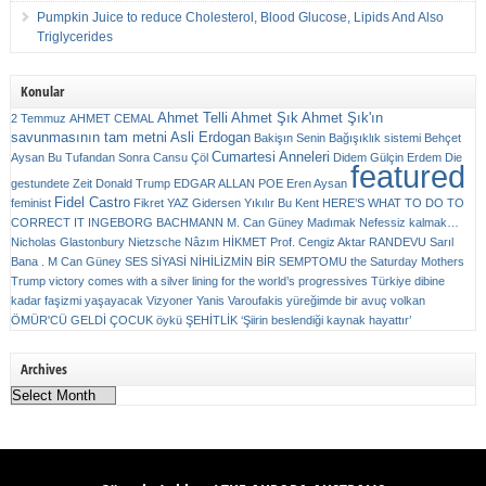
Pumpkin Juice to reduce Cholesterol, Blood Glucose, Lipids And Also
Triglycerides
Konular
Ahmet Telli
Ahmet Şık
Ahmet Şık'ın
2 Temmuz
AHMET CEMAL
savunmasının tam metni
Asli Erdogan
Bakişın Senin
Bağışıklık sistemi
Behçet
Cumartesi Anneleri
Aysan
Bu Tufandan Sonra
Cansu Çöl
Didem Gülçin Erdem
Die
featured
gestundete Zeit
Donald Trump
EDGAR ALLAN POE
Eren Aysan
Fidel Castro
feminist
Fikret YAZ
Gidersen Yıkılır Bu Kent
HERE’S WHAT TO DO TO
CORRECT IT
INGEBORG BACHMANN
M. Can Güney
Madımak
Nefessiz kalmak…
Nicholas Glastonbury
Nietzsche
Nâzım HİKMET
Prof. Cengiz Aktar
RANDEVU
Sarıl
Bana . M Can Güney
SES
SİYASİ NİHİLİZMİN BİR SEMPTOMU
the Saturday Mothers
Trump victory comes with a silver lining for the world’s progressives
Türkiye dibine
kadar faşizmi yaşayacak
Vizyoner
Yanis Varoufakis
yüreğimde bir avuç volkan
ÖMÜR'CÜ GELDİ ÇOCUK
öykü
ŞEHİTLİK
‘Şiirin beslendiği kaynak hayattır’
Archives
Archives