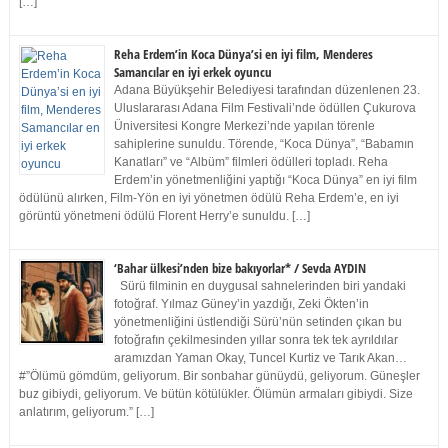
[…]
Reha Erdem’in Koca Dünya’si en iyi film, Menderes
Samancılar en iyi erkek oyuncu
Adana Büyükşehir Belediyesi tarafından düzenlenen 23.
Uluslararası Adana Film Festivali’nde ödüllen Çukurova
Üniversitesi Kongre Merkezi’nde yapılan törenle
sahiplerine sunuldu. Törende, “Koca Dünya”, “Babamın
Kanatları” ve “Albüm” filmleri ödülleri topladı. Reha
Erdem’in yönetmenliğini yaptığı “Koca Dünya” en iyi film
ödülünü alırken, Film-Yön en iyi yönetmen ödülü Reha Erdem’e, en iyi
görüntü yönetmeni ödülü Florent Herry’e sunuldu. […]
‘Bahar ülkesi’nden bize bakıyorlar* / Sevda AYDIN
Sürü filminin en duygusal sahnelerinden biri yandaki
fotoğraf. Yılmaz Güney’in yazdığı, Zeki Ökten’in
yönetmenliğini üstlendiği Sürü’nün setinden çıkan bu
fotoğrafın çekilmesinden yıllar sonra tek tek ayrıldılar
aramızdan Yaman Okay, Tuncel Kurtiz ve Tarık Akan…
#”Ölümü gömdüm, geliyorum. Bir sonbahar günüydü, geliyorum. Güneşler
buz gibiydi, geliyorum. Ve bütün kötülükler. Ölümün armaları gibiydi. Size
anlatırım, geliyorum.” […]