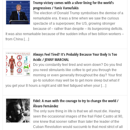
Trump victory comes with a silver lining for the world’s
progressives / Yanis Varoufakis
The election of Donald Trump symbolises the demise of a
remarkable era. It was a time when we saw the curious
spectacle of a superpower, the US, growing stronger
because of – rather than despite – its burgeoning deficits.
It was also remarkable because of the sudden influx of two billion workers –
from China […]
Always Feel Tired? It’s Probably Because Your Body Is Too
Acidic / JENNY MARCHAL
Do you constantly feel tired and worn down? Do you find
you need stimulants like coffee to get you through the
morning or even generally throughout the day? Your first
go-to solution may well be to get more sleep but what if
you get your 8 hours a night and still feel fatigued when your […]
Fidel: A man with the courage to try to change the world /
Álvaro Fernández
The only sure thing in life is that we all must die. Having
seen the occasional images of the frail Fidel Castro at 90,
one knew that sooner rather than later the leader of the
Cuban Revolution would succumb to that most strict of all