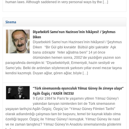
human laws. Although saddened in very personal ways by the […]
Sinema
Diyarbekirli Samo’nun Hazinses’inin hikâyesi! / Şeyhmus
Diken
Diyarbekirli Samo’nun Hazinses’inin hikâyesi! / Şeyhmus
Diken “Bir Gül gibi kıvraktır Bülbül gibi şakraktır Aşk
bana ızdıraptır Yeter ağlatma beni” 14 yıl önce
ölümünden hemen sonra, 2002’de yazdığım yazının son
paragrafında demiştim ki: “Diyarbekirliydi, Ermeniydi, hazin sesliydi ve
Samo’ydu. Belki de ardından söylenecek şarkısını yıllar evvel mezar taşına
kendisi kazımıştı. Duyan ağlar, gören ağlar, böyle […]
“Türk sinemasında oyunculuk Yılmaz Güney ile zirveye ulaşır”
Agâh Özgüç / KADİR İNCESU
9 Eylül 1984’te Paris’te yaşamını yitiren Yılmaz Güney’i
yakından tanıyan isimlerden biri de Türk sinemasının
yaşayan tarihçisi Agâh Özgüç. Özgüç’ün “Yılmaz Güney Filmleri Tarihi”
olarak adlandırdığı çalışması tam bir başvuru, temel bir kaynak kitabı olma
özelliği taşıyor. Özgüç ile Yılmaz Güney’i konuştuk. Yılmaz Güney ile nasıl
ve ne zaman tanıştınız? Yılmaz Güney’in Anadolu sinemalarında gösterimi