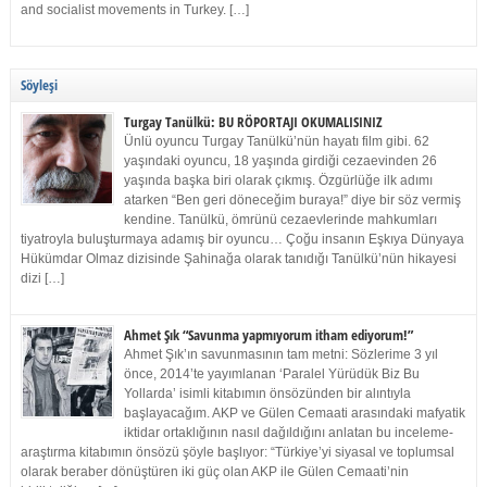
and socialist movements in Turkey. […]
Söyleşi
Turgay Tanülkü: BU RÖPORTAJI OKUMALISINIZ
Ünlü oyuncu Turgay Tanülkü’nün hayatı film gibi. 62
yaşındaki oyuncu, 18 yaşında girdiği cezaevinden 26
yaşında başka biri olarak çıkmış. Özgürlüğe ilk adımı
atarken “Ben geri döneceğim buraya!” diye bir söz vermiş
kendine. Tanülkü, ömrünü cezaevlerinde mahkumları
tiyatroyla buluşturmaya adamış bir oyuncu… Çoğu insanın Eşkıya Dünyaya
Hükümdar Olmaz dizisinde Şahinağa olarak tanıdığı Tanülkü’nün hikayesi
dizi […]
Ahmet Şık “Savunma yapmıyorum itham ediyorum!”
Ahmet Şık’ın savunmasının tam metni: Sözlerime 3 yıl
önce, 2014’te yayımlanan ‘Paralel Yürüdük Biz Bu
Yollarda’ isimli kitabımın önsözünden bir alıntıyla
başlayacağım. AKP ve Gülen Cemaati arasındaki mafyatik
iktidar ortaklığının nasıl dağıldığını anlatan bu inceleme-
araştırma kitabımın önsözü şöyle başlıyor: “Türkiye’yi siyasal ve toplumsal
olarak beraber dönüştüren iki güç olan AKP ile Gülen Cemaati’nin