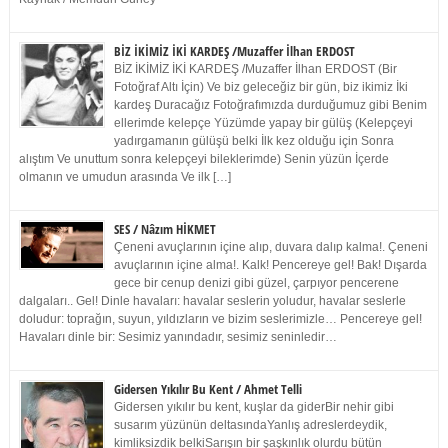
BİZ İKİMİZ İKİ KARDEŞ /Muzaffer İlhan ERDOST
BİZ İKİMİZ İKİ KARDEŞ /Muzaffer İlhan ERDOST (Bir
Fotoğraf Altı İçin) Ve biz geleceğiz bir gün, biz ikimiz İki
kardeş Duracağız Fotoğrafımızda durduğumuz gibi Benim
ellerimde kelepçe Yüzümde yapay bir gülüş (Kelepçeyi
yadırgamanın gülüşü belki İlk kez olduğu için Sonra
alıştım Ve unuttum sonra kelepçeyi bileklerimde) Senin yüzün İçerde
olmanın ve umudun arasında Ve ilk […]
SES / Nâzım HİKMET
Çeneni avuçlarının içine alıp, duvara dalıp kalma!. Çeneni
avuçlarının içine alma!. Kalk! Pencereye gel! Bak! Dışarda
gece bir cenup denizi gibi güzel, çarpıyor pencerene
dalgaları.. Gel! Dinle havaları: havalar seslerin yoludur, havalar seslerle
doludur: toprağın, suyun, yıldızların ve bizim seslerimizle… Pencereye gel!
Havaları dinle bir: Sesimiz yanındadır, sesimiz seninledir…
Gidersen Yıkılır Bu Kent / Ahmet Telli
Gidersen yıkılır bu kent, kuşlar da giderBir nehir gibi
susarım yüzünün deltasındaYanlış adreslerdeydik,
kimliksizdik belkiSarışın bir şaşkınlık olurdu bütün