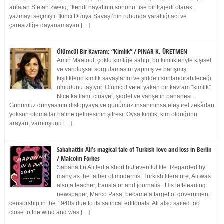
anlatan Stefan Zweig, “kendi hayatının sonunu” ise bir trajedi olarak
yazmayı seçmişti. İkinci Dünya Savaşı’nın ruhunda yarattığı acı ve
çaresizliğe dayanamayan […]
Ölümcül Bir Kavram; “Kimlik” / PINAR K. ÜRETMEN
Amin Maalouf, çoklu kimliğe sahip, bu kimlikleriyle kişisel
ve varoluşsal sorgulamasını yapmış ve barışmış
kişiliklerin kimlik savaşlarını ve şiddeti sonlandırabileceği
umudunu taşıyor. Ölümcül ve el yakan bir kavram “kimlik”.
Nice katliam, cinayet, şiddet ve vahşetin bahanesi.
Günümüz dünyasının distopyaya ve günümüz insanınınsa eleştirel zekâdan
yoksun otomatlar haline gelmesinin şifresi. Oysa kimlik, kim olduğunu
arayan, varoluşunu […]
Sabahattin Ali’s magical tale of Turkish love and loss in Berlin
/ Malcolm Forbes
Sabahattin Ali led a short but eventful life. Regarded by
many as the father of modernist Turkish literature, Ali was
also a teacher, translator and journalist. His left-leaning
newspaper, Marco Pasa, became a target of government
censorship in the 1940s due to its satirical editorials. Ali also sailed too
close to the wind and was […]