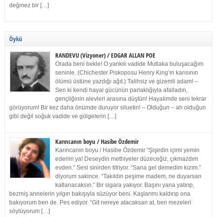
değmez bir […]
Öykü
RANDEVU (Vizyoner) / EDGAR ALLAN POE
Orada beni bekle! O yankılı vadide Mutlaka buluşacağım
seninle. (Chichester Piskoposu Henry King’in karısının
ölümü üstüne yazdığı ağıt.) Talihsiz ve gizemli adam! –
Sen ki kendi hayal gücünün parlaklığıyla afalladın,
gençliğinin alevleri arasına düştün! Hayalimde seni tekrar
görüyorum! Bir kez daha önümde duruyor siluetin! – Olduğun – ah olduğun
gibi değil soğuk vadide ve gölgelerin […]
Karıncanın boyu / Hasibe Özdemir
Karıncanın boyu / Hasibe Özdemir “Şişirdin içimi yemin
ederim ya! Deseydin methiyeler düzeceğiz, çıkmazdım
evden.” Sesi sinirden titriyor. “Sana gel demedim kızım.”
diyorum sakince. “Takıldın peşime madem, ne duyarsan
katlanacaksın.” Bir sigara yakıyor. Başını yana yatırıp,
bezmiş annelerin yılgın bakışıyla süzüyor beni. Kaşlarımı kaldırıp ona
bakıyorum ben de. Pes ediyor. “Git nereye atacaksan at, ben mezeleri
söylüyorum […]