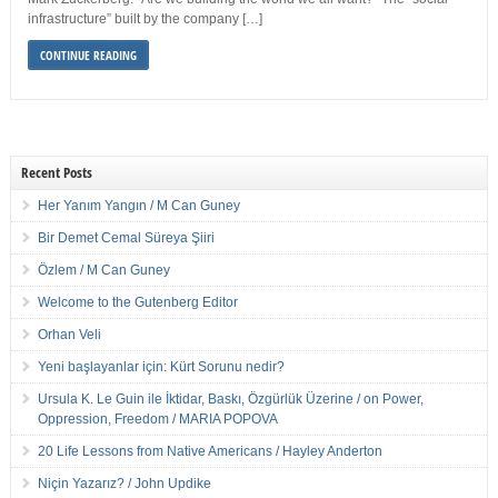
infrastructure” built by the company […]
CONTINUE READING
Recent Posts
Her Yanım Yangın / M Can Guney
Bir Demet Cemal Süreya Şiiri
Özlem / M Can Guney
Welcome to the Gutenberg Editor
Orhan Veli
Yeni başlayanlar için: Kürt Sorunu nedir?
Ursula K. Le Guin ile İktidar, Baskı, Özgürlük Üzerine / on Power,
Oppression, Freedom / MARIA POPOVA
20 Life Lessons from Native Americans / Hayley Anderton
Niçin Yazarız? / John Updike