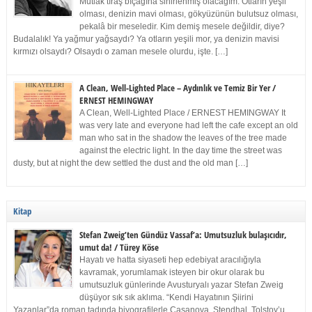
Mutlak tıraş bıçağına sinirlenmiş olacağım. Otların yeşil
olması, denizin mavi olması, gökyüzünün bulutsuz olması,
pekalâ bir meseledir. Kim demiş mesele değildir, diye?
Budalalık! Ya yağmur yağsaydı? Ya otların yeşili mor, ya denizin mavisi
kırmızı olsaydı? Olsaydı o zaman mesele olurdu, işte. […]
A Clean, Well-Lighted Place – Aydınlık ve Temiz Bir Yer /
ERNEST HEMINGWAY
A Clean, Well-Lighted Place / ERNEST HEMINGWAY It
was very late and everyone had left the cafe except an old
man who sat in the shadow the leaves of the tree made
against the electric light. In the day time the street was
dusty, but at night the dew settled the dust and the old man […]
Kitap
Stefan Zweig’ten Gündüz Vassaf’a: Umutsuzluk bulaşıcıdır,
umut da! / Türey Köse
Hayatı ve hatta siyaseti hep edebiyat aracılığıyla
kavramak, yorumlamak isteyen bir okur olarak bu
umutsuzluk günlerinde Avusturyalı yazar Stefan Zweig
düşüyor sık sık aklıma. “Kendi Hayatının Şiirini
Yazanlar”da roman tadında biyografilerle Casanova, Stendhal, Tolstoy’u