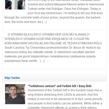
On PEN’s Day of the Imprisoned Writer, Canadian poet,
novelist and activist Margaret Atwood writes to imprisoned
Turkish writer Asli Erdoğan. Dear Asli Erdogan, Today is
your 91st day behind bars. I’m writing to tell you that even
through the concrete walls of your prison, beyond the guards, the barbed
wire, the locks and keys, we […]
D VİTAMİNİ İŞLEVLERİ D VİTAMİNİ HER GÜN MÜ ALINMALI?
İSTENİLEN D VİTAMİNİ DÜZEYİNE ERİŞİLMESİ VE O DÜZEYİN
KORUNMASININ HASTALIKLARI ÖNLEME VE TEDAVİ ETMEDEKİ ROLÜ
South Carolina Tıp Üniversitesi profesörlerinden Dr. Bruce W. Hollis’in bu
videosunu birkaç kez dikkatle izledik. D vitamininin vücuttaki işlevleri
hakkında çok güzel bilgilendiriyor. Anladıklarımızı özetleyerek sizlerle
paylaşmaya karar verdik. […]
Köşe Yazıları
“Turkishness contract” and Turkish left / Barış Ünlü
Involvement of the Turkish left in the Kurdish issue has a
long history stretching from 1920s to present. And this
history is not one to be ashamed of. In fact, some periods
and people in that history can be admired. While either a
complete chauvinist attitude or at best a thick silence