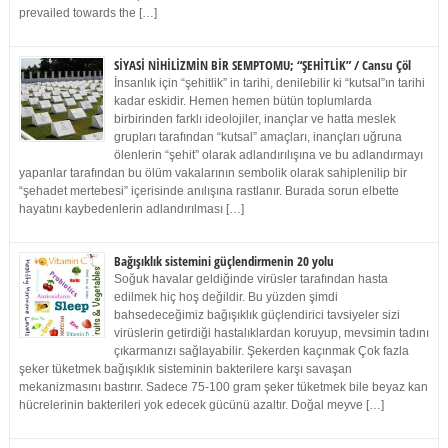
prevailed towards the […]
SİYASİ NİHİLİZMİN BİR SEMPTOMU; “ŞEHİTLİK” / Cansu Çöl
İnsanlık için “şehitlik” in tarihi, denilebilir ki “kutsal”ın tarihi
kadar eskidir. Hemen hemen bütün toplumlarda
birbirinden farklı ideolojiler, inançlar ve hatta meslek
grupları tarafından “kutsal” amaçları, inançları uğruna
ölenlerin “şehit” olarak adlandırılışına ve bu adlandırmayı
yapanlar tarafından bu ölüm vakalarının sembolik olarak sahiplenilip bir
“şehadet mertebesi” içerisinde anılışına rastlanır. Burada sorun elbette
hayatını kaybedenlerin adlandırılması […]
Bağışıklık sistemini güçlendirmenin 20 yolu
Soğuk havalar geldiğinde virüsler tarafından hasta
edilmek hiç hoş değildir. Bu yüzden şimdi
bahsedeceğimiz bağışıklık güçlendirici tavsiyeler sizi
virüslerin getirdiği hastalıklardan koruyup, mevsimin tadını
çıkarmanızı sağlayabilir. Şekerden kaçınmak Çok fazla
şeker tüketmek bağışıklık sisteminin bakterilere karşı savaşan
mekanizmasını bastırır. Sadece 75-100 gram şeker tüketmek bile beyaz kan
hücrelerinin bakterileri yok edecek gücünü azaltır. Doğal meyve […]