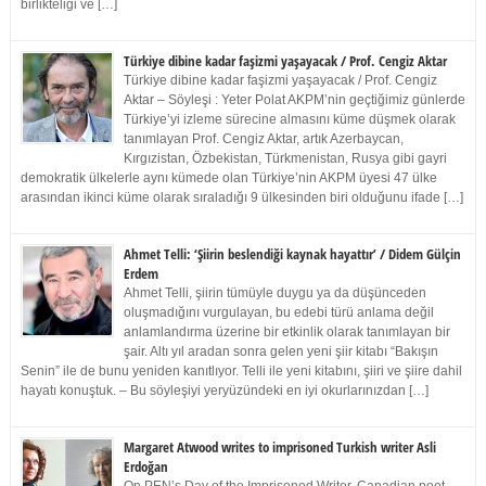
birlikteliği ve […]
Türkiye dibine kadar faşizmi yaşayacak / Prof. Cengiz Aktar
Türkiye dibine kadar faşizmi yaşayacak / Prof. Cengiz
Aktar – Söyleşi : Yeter Polat AKPM’nin geçtiğimiz günlerde
Türkiye’yi izleme sürecine almasını küme düşmek olarak
tanımlayan Prof. Cengiz Aktar, artık Azerbaycan,
Kırgızistan, Özbekistan, Türkmenistan, Rusya gibi gayri
demokratik ülkelerle aynı kümede olan Türkiye’nin AKPM üyesi 47 ülke
arasından ikinci küme olarak sıraladığı 9 ülkesinden biri olduğunu ifade […]
Ahmet Telli: ‘Şiirin beslendiği kaynak hayattır’ / Didem Gülçin
Erdem
Ahmet Telli, şiirin tümüyle duygu ya da düşünceden
oluşmadığını vurgulayan, bu edebi türü anlama değil
anlamlandırma üzerine bir etkinlik olarak tanımlayan bir
şair. Altı yıl aradan sonra gelen yeni şiir kitabı “Bakışın
Senin” ile de bunu yeniden kanıtlıyor. Telli ile yeni kitabını, şiiri ve şiire dahil
hayatı konuştuk. – Bu söyleşiyi yeryüzündeki en iyi okurlarınızdan […]
Margaret Atwood writes to imprisoned Turkish writer Asli
Erdoğan