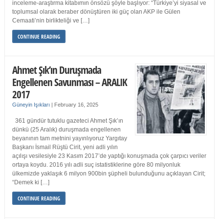
inceleme-araştırma kitabımın önsözü şöyle başlıyor: “Türkiye’yi siyasal ve
toplumsal olarak beraber dönüştüren iki güç olan AKP ile Gülen
Cemaati’nin birlikteliği ve […]
CONTINUE READING
Ahmet Şık’ın Duruşmada
Engellenen Savunması – ARALIK
2017
Güneyin Işıkları
|
February 16, 2025
361 gündür tutuklu gazeteci Ahmet Şık’ın
dünkü (25 Aralık) duruşmada engellenen
beyanının tam metnini yayınlıyoruz Yargıtay
Başkanı İsmail Rüştü Cirit, yeni adli yılın
açılışı vesilesiyle 23 Kasım 2017’de yaptığı konuşmada çok çarpıcı veriler
ortaya koydu. 2016 yılı adli suç istatistiklerine göre 80 milyonluk
ülkemizde yaklaşık 6 milyon 900bin şüpheli bulunduğunu açıklayan Cirit;
“Demek ki […]
CONTINUE READING