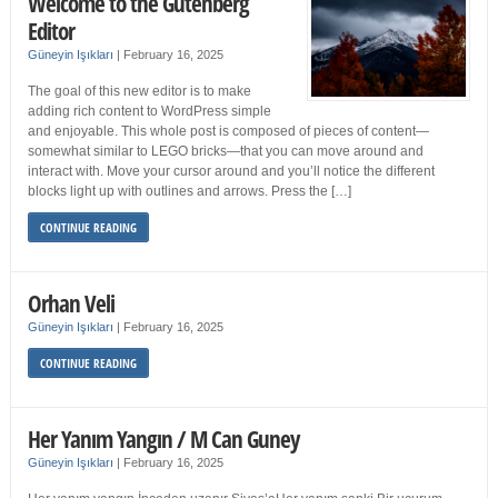
Welcome to the Gutenberg
Editor
Güneyin Işıkları
|
February 16, 2025
The goal of this new editor is to make
adding rich content to WordPress simple
and enjoyable. This whole post is composed of pieces of content—
somewhat similar to LEGO bricks—that you can move around and
interact with. Move your cursor around and you’ll notice the different
blocks light up with outlines and arrows. Press the […]
CONTINUE READING
Orhan Veli
Güneyin Işıkları
|
February 16, 2025
CONTINUE READING
Her Yanım Yangın / M Can Guney
Güneyin Işıkları
|
February 16, 2025