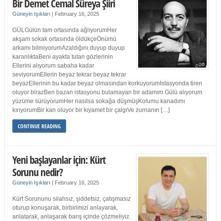
Bir Demet Cemal Süreya Şiiri
Güneyin Işıkları
|
February 16, 2025
GÜLGülün tam ortasında ağlıyorumHer
akşam sokak ortasında öldükçeÖnümü
arkamı bilmiyorumAzaldığını duyup duyup
karanlıktaBeni ayakta tutan gözlerinin
Ellerini alıyorum sabaha kadar
seviyorumEllerin beyaz tekrar beyaz tekrar
beyazEllerinin bu kadar beyaz olmasından korkuyorumİstasyonda tiren
oluyor birazBen bazan istasyonu bulamayan bir adamım Gülü alıyorum
yüzüme sürüyorumHer nasılsa sokağa düşmüşKolumu kanadımı
kırıyorumBir kan oluyor bir kıyamet bir çalgıVe zurnanın […]
CONTINUE READING
Yeni başlayanlar için: Kürt
Sorunu nedir?
Güneyin Işıkları
|
February 16, 2025
Kürt Sorununu silahsız, şiddetsiz, çatışmasız
oturup konuşarak, birbirimizi anlayarak,
anlatarak, anlaşarak barış içinde çözmeliyiz.