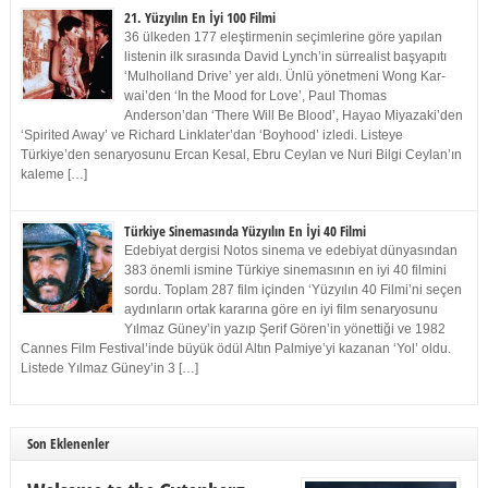
21. Yüzyılın En İyi 100 Filmi
36 ülkeden 177 eleştirmenin seçimlerine göre yapılan
listenin ilk sırasında David Lynch’in sürrealist başyapıtı
‘Mulholland Drive’ yer aldı. Ünlü yönetmeni Wong Kar-
wai’den ‘In the Mood for Love’, Paul Thomas
Anderson’dan ‘There Will Be Blood’, Hayao Miyazaki’den
‘Spirited Away’ ve Richard Linklater’dan ‘Boyhood’ izledi. Listeye
Türkiye’den senaryosunu Ercan Kesal, Ebru Ceylan ve Nuri Bilgi Ceylan’ın
kaleme […]
Türkiye Sinemasında Yüzyılın En İyi 40 Filmi
Edebiyat dergisi Notos sinema ve edebiyat dünyasından
383 önemli ismine Türkiye sinemasının en iyi 40 filmini
sordu. Toplam 287 film içinden ‘Yüzyılın 40 Filmi’ni seçen
aydınların ortak kararına göre en iyi film senaryosunu
Yılmaz Güney’in yazıp Şerif Gören’in yönettiği ve 1982
Cannes Film Festival’inde büyük ödül Altın Palmiye’yi kazanan ‘Yol’ oldu.
Listede Yılmaz Güney’in 3 […]
Son Eklenenler