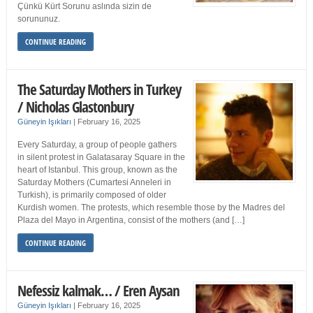
Çünkü Kürt Sorunu aslında sizin de
sorununuz.
CONTINUE READING
The Saturday Mothers in Turkey
/ Nicholas Glastonbury
Güneyin Işıkları
|
February 16, 2025
Every Saturday, a group of people gathers
in silent protest in Galatasaray Square in the
heart of Istanbul. This group, known as the
Saturday Mothers (Cumartesi Anneleri in
Turkish), is primarily composed of older
Kurdish women. The protests, which resemble those by the Madres del
Plaza del Mayo in Argentina, consist of the mothers (and […]
CONTINUE READING
Nefessiz kalmak… / Eren Aysan
Güneyin Işıkları
|
February 16, 2025