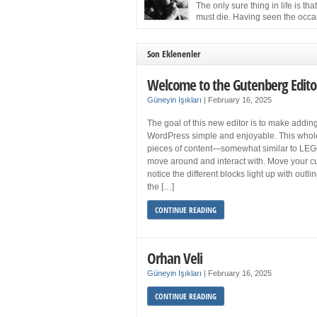
more sleep but what if you get your 8 hours a
The only sure thing in life is tha
and still feel fatigued when your […]
must die. Having seen the occa
images of the frail Fidel Castro 
one knew that sooner rather than later the lea
the Cuban Revolution would succumb to that
Son Eklenenler
strict of all human laws. Although saddened i
personal ways by the […]
Welcome to the Gutenberg Edito
Güneyin Işıkları
|
February 16, 2025
The goal of this new editor is to make adding
WordPress simple and enjoyable. This whol
pieces of content—somewhat similar to LEG
move around and interact with. Move your cu
notice the different blocks light up with outl
the […]
CONTINUE READING
Orhan Veli
Güneyin Işıkları
|
February 16, 2025
CONTINUE READING