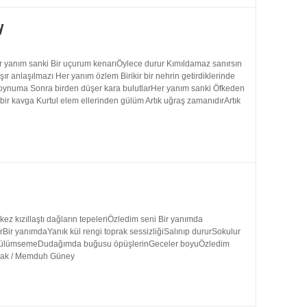
y
 yanım sanki Bir uçurum kenarıÖylece durur Kımıldamaz sanırsın
 anlaşılmazı Her yanım özlem Birikir bir nehrin getirdiklerinde
 boynuma Sonra birden düşer kara bulutlarHer yanım sanki Öfkeden
bir kavga Kurtul elem ellerinden gülüm Artık uğraş zamanıdırArtık
 kızıllaştı dağların tepeleriÖzledim seni Bir yanımda
rBir yanımdaYanık kül rengi toprak sessizliğiSalınıp dururSokulur
uk gülümsemeDudağımda buğusu öpüşlerinGeceler boyuÖzledim
ynak / Memduh Güney