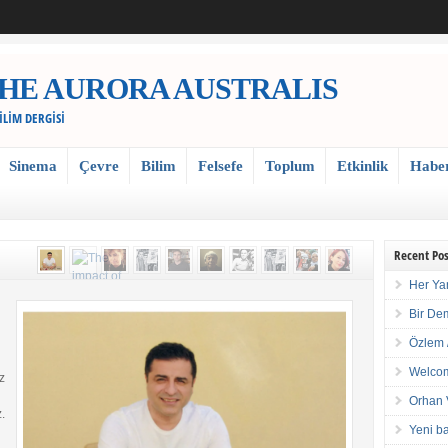
 / THE AURORA AUSTRALIS
BİLİM DERGİSİ
Sinema
Çevre
Bilim
Felsefe
Toplum
Etkinlik
Habe
Recent Pos
Her Ya
Bir De
Özlem 
Welcom
z
Orhan 
.
Yeni ba