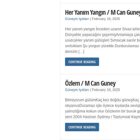
Her Yanım Yangın / M Can Gune
Güneyin Işıkları
|
February 16, 2025
Her yanım yangın İnceden uzanır Sivas’aHer
DünyaNe yapacağını şaşırmışAnlamaya çalışır
usulcaHer yanım gülüşleri Sımsıcak sarılır
sırılsıklam Şu yorgun yürekte Durdurulamaz 
denizin […]
CONTINUE READING
Özlem / M Can Guney
Güneyin Işıkları
|
February 16, 2025
Bilmiyorum gülümKaç kez doğdu güneşKaç kez
okyanusDuramaz işte öylece kıyılarda sevişi
yalnızlığıma kokun olur Gözlerim bir bur
seni 2004 Haziran Sydney / Toplumsal Ka
CONTINUE READING