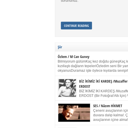
sorununuz.
CONTINUE READING
Şiir
Özlem / M Can Guney
Bilmiyorum gülümKaç kez doğdu güneşKaç 
kızıllaştı dağların tepeleriÖzledim seni Bir y
okyanusDuramaz işte öylece kıyılarda sevişir
yanımdaYanık kül rengi toprak sessizliğiSalın
dururSokulur yalnızlığıma kokun olur Gözleri
BİZ İKİMİZ İKİ KARDEŞ /Muzaffer
buruk gülümsemeDudağımda buğusu
ERDOST
öpüşlerinGeceler boyuÖzledim seni 2004 Ha
BİZ İKİMİZ İKİ KARDEŞ /Muzaffe
Sydney / Toplumsal Kaynak / Memduh Güney
ERDOST (Bir Fotoğraf Altı İçin) 
geleceğiz bir gün, biz ikimiz İki
Duracağız Fotoğrafımızda durduğumuz gibi 
SES / Nâzım HİKMET
ellerimde kelepçe Yüzümde yapay bir gülüş
Çeneni avuçlarının için
(Kelepçeyi yadırgamanın gülüşü belki İlk kez
duvara dalıp kalma!. 
için Sonra alıştım Ve unuttum sonra kelepçeyi
avuçlarının içine alma!
bileklerimde) Senin yüzün İçerde olmanın ve
Pencereye gel! Bak! D
umudun arasında Ve ilk […]