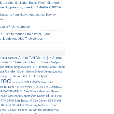
K. Le Guin ile İktidar, Baskı, Özgürlük Üzerine
ower, Oppression, Freedom / MARIA POPOVA
e Lessons from Native Americans / Hayley
on
Yazarız? / John Updike
n Juice to reduce Cholesterol, Blood
, Lipids And Also Triglycerides
Ahmet Telli
Ahmet Şık
Ahmet
HMET CEMAL
unmasının tam metni
Asli Erdogan
Bakişın
klık sistemi
Behçet Aysan
Bu Tufandan Sonra
Cansu
si Anneleri
Didem Gülçin Erdem
Die gestundete
Trump
EDGAR ALLAN POE
Eren Aysan
ured
Fidel Castro
feminist
Fikret YAZ
ılır Bu Kent
HERE’S WHAT TO DO TO CORRECT
RG BACHMANN
M. Can Güney
Madımak
Nefessiz
cholas Glastonbury
Nietzsche
Nâzım HİKMET
Prof.
RANDEVU
Sarıl Bana . M Can Güney
SES
SİYASİ
N BİR SEMPTOMU
the Saturday Mothers
Trump
 with a silver lining for the world’s progressives