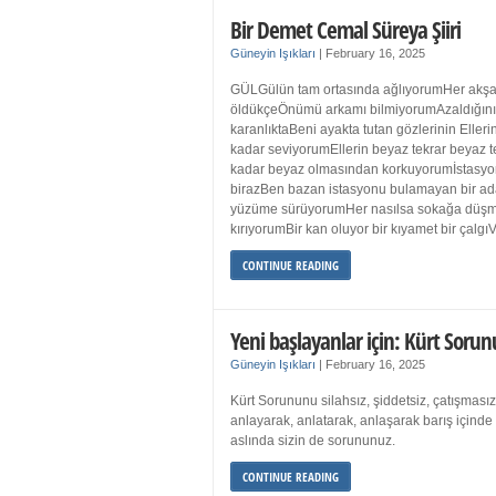
Bir Demet Cemal Süreya Şiiri
Güneyin Işıkları
|
February 16, 2025
GÜLGülün tam ortasında ağlıyorumHer akşa
öldükçeÖnümü arkamı bilmiyorumAzaldığın
karanlıktaBeni ayakta tutan gözlerinin Eller
kadar seviyorumEllerin beyaz tekrar beyaz t
kadar beyaz olmasından korkuyorumİstasyon
birazBen bazan istasyonu bulamayan bir a
yüzüme sürüyorumHer nasılsa sokağa düş
kırıyorumBir kan oluyor bir kıyamet bir çalgı
CONTINUE READING
Yeni başlayanlar için: Kürt Sorun
Güneyin Işıkları
|
February 16, 2025
Kürt Sorununu silahsız, şiddetsiz, çatışmasız
anlayarak, anlatarak, anlaşarak barış içind
aslında sizin de sorununuz.
CONTINUE READING