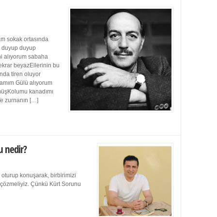
m sokak ortasında
ı duyup duyup
ini alıyorum sabaha
ekrar beyazEllerinin bu
da tiren oluyor
damım Gülü alıyorum
müşKolumu kanadımı
Ve zurnanın […]
u nedir?
 oturup konuşarak, birbirimizi
e çözmeliyiz. Çünkü Kürt Sorunu