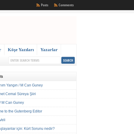
Posts
Comments
r
Köşe Yazıları
Yazarlar
ts
nım Yangın / M Can Guney
met Cemal Süreya Şiiri
/ M Can Guney
e to the Gutenberg Editor
Veli
şlayanlar için: Kürt Sorunu nedir?