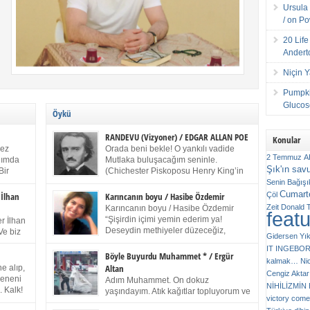
Ursula 
/ on P
20 Lif
Andert
Niçin 
Pumpki
Glucose
Öykü
RANDEVU (Vizyoner) / EDGAR ALLAN POE
Konular
kez
Orada beni bekle! O yankılı vadide
2 Temmuz
A
anımda
Mutlaka buluşacağım seninle.
Şık'ın sav
Bir
(Chichester Piskoposu Henry King’in
ıp
karısının ölümü üstüne yazdığı ağıt.)
Senin
Bağışı
m bir
Talihsiz ve gizemli adam! – Sen ki kendi hayal
Cumarte
Çöl
 İlhan
Karıncanın boyu / Hasibe Özdemir
gücünün parlaklığıyla afalladın, gençliğinin alevleri
Zeit
Donald 
Karıncanın boyu / Hasibe Özdemir
feat
ziran
arasına düştün! Hayalimde seni tekrar görüyorum!
“Şişirdin içimi yemin ederim ya!
r İlhan
Bir kez daha önümde duruyor siluetin! – Olduğun –
Deseydin methiyeler düzeceğiz,
Ve biz
Gidersen Yık
ah olduğun gibi değil soğuk vadide ve gölgelerin […]
çıkmazdım evden.” Sesi sinirden
 kardeş
IT
INGEBO
titriyor. “Sana gel demedim kızım.” diyorum sakince.
Benim
Böyle Buyurdu Muhammet * / Ergür
kalmak…
Ni
“Takıldın peşime madem, ne duyarsan
Altan
e alıp,
Cengiz Aktar
katlanacaksın.” Bir sigara yakıyor. Başını yana yatırıp,
 olduğu
Çeneni
Adım Muhammet. On dokuz
bezmiş annelerin yılgın bakışıyla süzüyor beni.
NİHİLİZMİ
. Kalk!
yaşındayım. Atık kağıtlar topluyorum ve
Kaşlarımı kaldırıp ona bakıyorum ben de. Pes ediyor.
victory comes
ışarda
Kızılay`dan Ulus`a kadar üç kez
“Git nereye atacaksan at, ben mezeleri söylüyorum