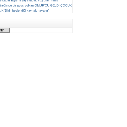
ne kadar faşizmi yaşayacak
Vizyoner
Yanis
üreğimde bir avuç volkan
ÖMÜR'CÜ GELDİ ÇOCUK
LİK
‘Şiirin beslendiği kaynak hayattır’