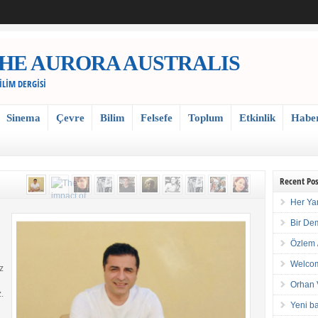
 / THE AURORA AUSTRALIS
BİLİM DERGİSİ
Sinema
Çevre
Bilim
Felsefe
Toplum
Etkinlik
Habe
Recent Pos
Her Ya
Bir De
Özlem 
Welcom
z
Orhan 
.
Yeni ba