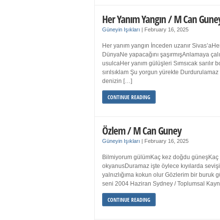
Her Yanım Yangın / M Can Gune
Güneyin Işıkları
|
February 16, 2025
Her yanım yangın İnceden uzanır Sivas’aHer
DünyaNe yapacağını şaşırmışAnlamaya çalışır
usulcaHer yanım gülüşleri Sımsıcak sarılır
sırılsıklam Şu yorgun yürekte Durdurulamaz 
denizin […]
CONTINUE READING
Özlem / M Can Guney
Güneyin Işıkları
|
February 16, 2025
Bilmiyorum gülümKaç kez doğdu güneşKaç kez
okyanusDuramaz işte öylece kıyılarda sevişi
yalnızlığıma kokun olur Gözlerim bir bur
seni 2004 Haziran Sydney / Toplumsal Ka
CONTINUE READING