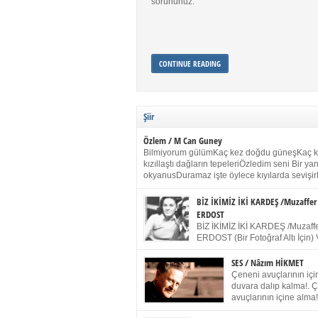
sorununuz.
CONTINUE READING
Şiir
Özlem / M Can Guney
Bilmiyorum gülümKaç kez doğdu güneşKaç 
kızıllaştı dağların tepeleriÖzledim seni Bir y
okyanusDuramaz işte öylece kıyılarda sevişir
yanımdaYanık kül rengi toprak sessizliğiSalın
dururSokulur yalnızlığıma kokun olur Gözleri
BİZ İKİMİZ İKİ KARDEŞ /Muzaffer
buruk gülümsemeDudağımda buğusu
ERDOST
öpüşlerinGeceler boyuÖzledim seni 2004 Ha
BİZ İKİMİZ İKİ KARDEŞ /Muzaffe
Sydney / Toplumsal Kaynak / Memduh Güney
ERDOST (Bir Fotoğraf Altı İçin) 
geleceğiz bir gün, biz ikimiz İki
Duracağız Fotoğrafımızda durduğumuz gibi 
SES / Nâzım HİKMET
ellerimde kelepçe Yüzümde yapay bir gülüş
Çeneni avuçlarının için
(Kelepçeyi yadırgamanın gülüşü belki İlk kez
duvara dalıp kalma!. 
için Sonra alıştım Ve unuttum sonra kelepçeyi
avuçlarının içine alma!
bileklerimde) Senin yüzün İçerde olmanın ve
Pencereye gel! Bak! D
umudun arasında Ve ilk […]