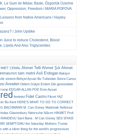
K. Le Guin ile İktidar, Baskı, Özgürlük Üzerine
ower, Oppression, Freedom / MARIA POPOVA
e Lessons from Native Americans / Hayley
on
Yazarız? / John Updike
n Juice to reduce Cholesterol, Blood
, Lipids And Also Triglycerides
Ahmet Telli
Ahmet Şık
Ahmet
HMET CEMAL
unmasının tam metni
Asli Erdogan
Bakişın
klık sistemi
Behçet Aysan
Bu Tufandan Sonra
Cansu
si Anneleri
Didem Gülçin Erdem
Die gestundete
Trump
EDGAR ALLAN POE
Eren Aysan
ured
Fidel Castro
feminist
Fikret YAZ
ılır Bu Kent
HERE’S WHAT TO DO TO CORRECT
RG BACHMANN
M. Can Güney
Madımak
Nefessiz
cholas Glastonbury
Nietzsche
Nâzım HİKMET
Prof.
RANDEVU
Sarıl Bana . M Can Güney
SES
SİYASİ
N BİR SEMPTOMU
the Saturday Mothers
Trump
 with a silver lining for the world’s progressives