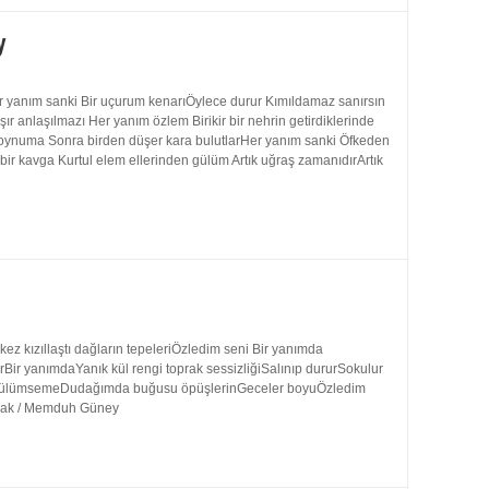
y
 yanım sanki Bir uçurum kenarıÖylece durur Kımıldamaz sanırsın
 anlaşılmazı Her yanım özlem Birikir bir nehrin getirdiklerinde
 boynuma Sonra birden düşer kara bulutlarHer yanım sanki Öfkeden
bir kavga Kurtul elem ellerinden gülüm Artık uğraş zamanıdırArtık
 kızıllaştı dağların tepeleriÖzledim seni Bir yanımda
rBir yanımdaYanık kül rengi toprak sessizliğiSalınıp dururSokulur
uk gülümsemeDudağımda buğusu öpüşlerinGeceler boyuÖzledim
ynak / Memduh Güney