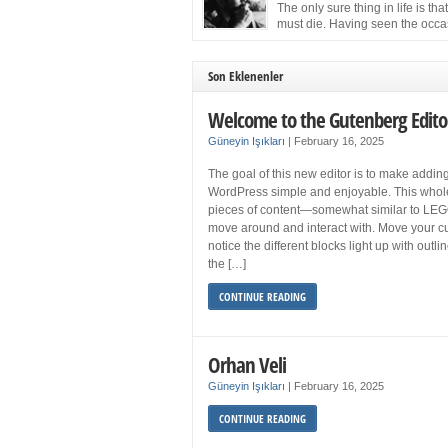
more sleep but what if you get your 8 hours a
The only sure thing in life is tha
and still feel fatigued when your […]
must die. Having seen the occa
images of the frail Fidel Castro 
one knew that sooner rather than later the lea
the Cuban Revolution would succumb to that
Son Eklenenler
strict of all human laws. Although saddened i
personal ways by the […]
Welcome to the Gutenberg Edito
Güneyin Işıkları
|
February 16, 2025
The goal of this new editor is to make adding
WordPress simple and enjoyable. This whol
pieces of content—somewhat similar to LEG
move around and interact with. Move your cu
notice the different blocks light up with outl
the […]
CONTINUE READING
Orhan Veli
Güneyin Işıkları
|
February 16, 2025
CONTINUE READING