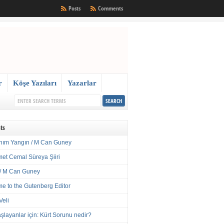
Posts
Comments
r
Köşe Yazıları
Yazarlar
ts
nım Yangın / M Can Guney
met Cemal Süreya Şiiri
/ M Can Guney
e to the Gutenberg Editor
Veli
şlayanlar için: Kürt Sorunu nedir?