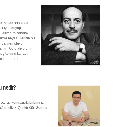
m sokak ortasında
ı duyup duyup
ini alıyorum sabaha
ekrar beyazEllerinin bu
da tiren oluyor
damım Gülü alıyorum
müşKolumu kanadımı
Ve zurnanın […]
u nedir?
 oturup konuşarak, birbirimizi
e çözmeliyiz. Çünkü Kürt Sorunu