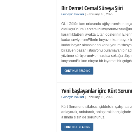
Bir Demet Cemal Süreya Şiiri
Güneyin Işıkları
|
February 16, 2025
GÜLGülün tam ortasında ağlıyorumHer akşa
öldükçeÖnümü arkamı bilmiyorumAzaldığın
karanlıktaBeni ayakta tutan gözlerinin Eller
kadar seviyorumEllerin beyaz tekrar beyaz t
kadar beyaz olmasından korkuyorumİstasyon
birazBen bazan istasyonu bulamayan bir a
yüzüme sürüyorumHer nasılsa sokağa düş
kırıyorumBir kan oluyor bir kıyamet bir çalgı
CONTINUE READING
Yeni başlayanlar için: Kürt Sorun
Güneyin Işıkları
|
February 16, 2025
Kürt Sorununu silahsız, şiddetsiz, çatışmasız
anlayarak, anlatarak, anlaşarak barış içind
aslında sizin de sorununuz.
CONTINUE READING