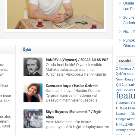
Ursula 
/ on P
20 Lif
Andert
Niçin 
Pumpki
Glucose
Öykü
RANDEVU (Vizyoner) / EDGAR ALLAN POE
Konular
kez
Orada beni bekle! O yankılı vadide
2 Temmuz
A
anımda
Mutlaka buluşacağım seninle.
Şık'ın sav
Bir
(Chichester Piskoposu Henry King’in
ıp
karısının ölümü üstüne yazdığı ağıt.)
Senin
Bağışı
m bir
Talihsiz ve gizemli adam! – Sen ki kendi hayal
Cumarte
Çöl
 İlhan
Karıncanın boyu / Hasibe Özdemir
gücünün parlaklığıyla afalladın, gençliğinin alevleri
Zeit
Donald 
Karıncanın boyu / Hasibe Özdemir
feat
ziran
arasına düştün! Hayalimde seni tekrar görüyorum!
“Şişirdin içimi yemin ederim ya!
r İlhan
Bir kez daha önümde duruyor siluetin! – Olduğun –
Deseydin methiyeler düzeceğiz,
Ve biz
Gidersen Yık
ah olduğun gibi değil soğuk vadide ve gölgelerin […]
çıkmazdım evden.” Sesi sinirden
 kardeş
IT
INGEBO
titriyor. “Sana gel demedim kızım.” diyorum sakince.
Benim
Böyle Buyurdu Muhammet * / Ergür
kalmak…
Ni
“Takıldın peşime madem, ne duyarsan
Altan
e alıp,
Cengiz Aktar
katlanacaksın.” Bir sigara yakıyor. Başını yana yatırıp,
 olduğu
Çeneni
Adım Muhammet. On dokuz
bezmiş annelerin yılgın bakışıyla süzüyor beni.
NİHİLİZMİ
. Kalk!
yaşındayım. Atık kağıtlar topluyorum ve
Kaşlarımı kaldırıp ona bakıyorum ben de. Pes ediyor.
victory comes
ışarda
Kızılay`dan Ulus`a kadar üç kez
“Git nereye atacaksan at, ben mezeleri söylüyorum