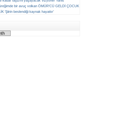
ne kadar faşizmi yaşayacak
Vizyoner
Yanis
üreğimde bir avuç volkan
ÖMÜR'CÜ GELDİ ÇOCUK
LİK
‘Şiirin beslendiği kaynak hayattır’