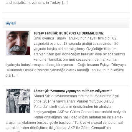
and socialist movements in Turkey. […]
Söyleşi
Turgay Tanülkü: BU RÖPORTAJI OKUMALISINIZ
Ünlü oyuncu Turgay Tanülkü’nün hayatı film gibi. 62
yaşındaki oyuncu, 18 yaşında girdiği cezaevinden 26
yaşında başka biri olarak çıkmış. Özgürlüğe ilk adımı
atarken “Ben geri döneceğim buraya!” diye bir söz vermiş
kendine. Tanülkü, ömrünü cezaevlerinde mahkumları
tiyatroyla buluşturmaya adamış bir oyuncu… Çoğu insanın Eşkıya Dünyaya
Hükümdar Olmaz dizisinde Şahinağa olarak tanıdığı Tanülkü’nün hikayesi
dizi […]
Ahmet Şık “Savunma yapmıyorum itham ediyorum!”
Ahmet Şık’ın savunmasının tam metni: Sözlerime 3 yıl
önce, 2014’te yayımlanan ‘Paralel Yürüdük Biz Bu
Yollarda’ isimli kitabımın önsözünden bir alıntıyla
başlayacağım. AKP ve Gülen Cemaati arasındaki mafyatik
iktidar ortaklığının nasıl dağıldığını anlatan bu inceleme-
araştırma kitabımın önsözü şöyle başlıyor: “Türkiye’yi siyasal ve toplumsal
olarak beraber dönüştüren iki güç olan AKP ile Gülen Cemaati’nin