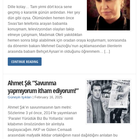
Dille kolay… Tam yirmi dört koca sene
geçmiş o karanlık günün ardından. Her şey
dün gibi oysa. Ölümünden hemen önce
Sıvas’tan telefonla arayan babamla
konuşmam, televizyondan olayları takip
etmeye çalışmam, Madımak Oteli yakıldıktan
hemen sonra bilgi alabilmek için oradan oraya koşturmam; sonrasında
da dönemin bakanı Mehmet Gazioğlu’nun açıklamasından ölenlerin
arasında babam Behçet Aysan’ın olduğunu öğrenmem… […]
CONTINUE READING
Ahmet Şık “Savunma
yapmıyorum itham ediyorum!”
Güneyin Işıkları
|
February 16, 2025
Ahmet Şık’ın savunmasının tam metni:
Sözlerime 3 yıl önce, 2014’te yayımlanan
‘Paralel Yürüdük Biz Bu Yollarda’ isimli
kitabımın önsözünden bir alıntıyla
başlayacağım. AKP ve Gülen Cemaati
arasındaki mafyatik iktidar ortaklığının nasıl dağıldığını anlatan bu