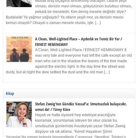
Mutlak tıraş bıçağına sinirlenmiş olacağım. Otların yeşil
olması, denizin mavi olması, gökyüzünün bulutsuz olması,
pekalâ bir meseledir. Kim demiş mesele değildir, diye?
Budalalık! Ya yağmur yağsaydı? Ya otların yeşili mor, ya denizin mavisi
kırmızı olsaydı? Olsaydı o zaman mesele olurdu, işte. […]
A Clean, Well-Lighted Place – Aydınlık ve Temiz Bir Yer /
ERNEST HEMINGWAY
A Clean, Well-Lighted Place / ERNEST HEMINGWAY It
was very late and everyone had left the cafe except an old
man who sat in the shadow the leaves of the tree made
against the electric light. In the day time the street was
dusty, but at night the dew settled the dust and the old man […]
Kitap
Stefan Zweig’ten Gündüz Vassaf’a: Umutsuzluk bulaşıcıdır,
umut da! / Türey Köse
Hayatı ve hatta siyaseti hep edebiyat aracılığıyla
kavramak, yorumlamak isteyen bir okur olarak bu
umutsuzluk günlerinde Avusturyalı yazar Stefan Zweig
düşüyor sık sık aklıma. “Kendi Hayatının Şiirini
Yazanlar”da roman tadında biyografilerle Casanova, Stendhal, Tolstoy’u