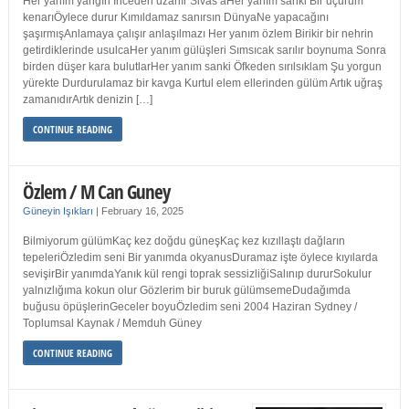
Her yanım yangın İnceden uzanır Sivas’aHer yanım sanki Bir uçurum
kenarıÖylece durur Kımıldamaz sanırsın DünyaNe yapacağını
şaşırmışAnlamaya çalışır anlaşılmazı Her yanım özlem Birikir bir nehrin
getirdiklerinde usulcaHer yanım gülüşleri Sımsıcak sarılır boynuma Sonra
birden düşer kara bulutlarHer yanım sanki Öfkeden sırılsıklam Şu yorgun
yürekte Durdurulamaz bir kavga Kurtul elem ellerinden gülüm Artık uğraş
zamanıdırArtık denizin […]
CONTINUE READING
Özlem / M Can Guney
Güneyin Işıkları
|
February 16, 2025
Bilmiyorum gülümKaç kez doğdu güneşKaç kez kızıllaştı dağların
tepeleriÖzledim seni Bir yanımda okyanusDuramaz işte öylece kıyılarda
sevişirBir yanımdaYanık kül rengi toprak sessizliğiSalınıp dururSokulur
yalnızlığıma kokun olur Gözlerim bir buruk gülümsemeDudağımda
buğusu öpüşlerinGeceler boyuÖzledim seni 2004 Haziran Sydney /
Toplumsal Kaynak / Memduh Güney
CONTINUE READING