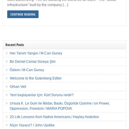
infrastructure” built by the company […]
CONTINUE READING
Recent Posts
Her Yanım Yangın / M Can Guney
Bir Demet Cemal Süreya Şiiri
Özlem / M Can Guney
Welcome to the Gutenberg Editor
Orhan Veli
Yeni başlayanlar için: Kürt Sorunu nedir?
Ursula K. Le Guin ile İktidar, Baskı, Özgürlük Üzerine / on Power,
Oppression, Freedom / MARIA POPOVA
20 Life Lessons from Native Americans / Hayley Anderton
Niçin Yazarız? / John Updike