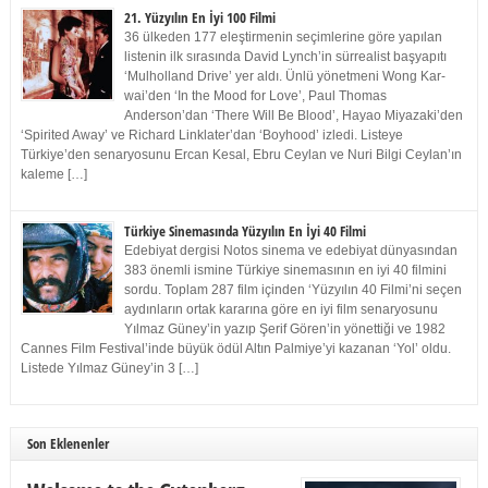
21. Yüzyılın En İyi 100 Filmi
36 ülkeden 177 eleştirmenin seçimlerine göre yapılan
listenin ilk sırasında David Lynch’in sürrealist başyapıtı
‘Mulholland Drive’ yer aldı. Ünlü yönetmeni Wong Kar-
wai’den ‘In the Mood for Love’, Paul Thomas
Anderson’dan ‘There Will Be Blood’, Hayao Miyazaki’den
‘Spirited Away’ ve Richard Linklater’dan ‘Boyhood’ izledi. Listeye
Türkiye’den senaryosunu Ercan Kesal, Ebru Ceylan ve Nuri Bilgi Ceylan’ın
kaleme […]
Türkiye Sinemasında Yüzyılın En İyi 40 Filmi
Edebiyat dergisi Notos sinema ve edebiyat dünyasından
383 önemli ismine Türkiye sinemasının en iyi 40 filmini
sordu. Toplam 287 film içinden ‘Yüzyılın 40 Filmi’ni seçen
aydınların ortak kararına göre en iyi film senaryosunu
Yılmaz Güney’in yazıp Şerif Gören’in yönettiği ve 1982
Cannes Film Festival’inde büyük ödül Altın Palmiye’yi kazanan ‘Yol’ oldu.
Listede Yılmaz Güney’in 3 […]
Son Eklenenler