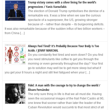
Trump victory comes with a silver lining for the world’s
progressives / Yanis Varoufakis
The election of Donald Trump symbolises the demise of a
remarkable era. It was a time when we saw the curious
spectacle of a superpower, the US, growing stronger
because of – rather than despite – its burgeoning deficits.
It was also remarkable because of the sudden influx of two billion workers –
from China […]
Always Feel Tired? It’s Probably Because Your Body Is Too
Acidic / JENNY MARCHAL
Do you constantly feel tired and worn down? Do you find
you need stimulants like coffee to get you through the
morning or even generally throughout the day? Your first
go-to solution may well be to get more sleep but what if
you get your 8 hours a night and still feel fatigued when your […]
Fidel: A man with the courage to try to change the world /
Álvaro Fernández
The only sure thing in life is that we all must die. Having
seen the occasional images of the frail Fidel Castro at 90,
one knew that sooner rather than later the leader of the
Cuban Revolution would succumb to that most strict of all