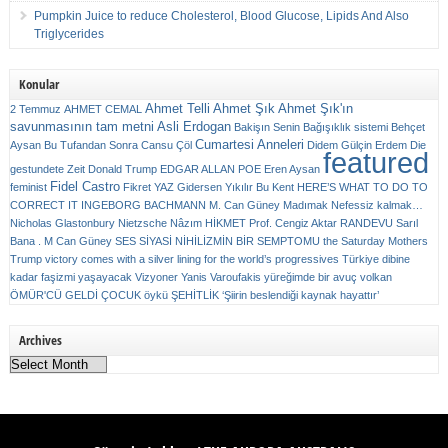
Pumpkin Juice to reduce Cholesterol, Blood Glucose, Lipids And Also
Triglycerides
Konular
Ahmet Telli
Ahmet Şık
Ahmet Şık'ın
2 Temmuz
AHMET CEMAL
savunmasının tam metni
Asli Erdogan
Bakişın Senin
Bağışıklık sistemi
Behçet
Cumartesi Anneleri
Aysan
Bu Tufandan Sonra
Cansu Çöl
Didem Gülçin Erdem
Die
featured
gestundete Zeit
Donald Trump
EDGAR ALLAN POE
Eren Aysan
Fidel Castro
feminist
Fikret YAZ
Gidersen Yıkılır Bu Kent
HERE’S WHAT TO DO TO
CORRECT IT
INGEBORG BACHMANN
M. Can Güney
Madımak
Nefessiz kalmak…
Nicholas Glastonbury
Nietzsche
Nâzım HİKMET
Prof. Cengiz Aktar
RANDEVU
Sarıl
Bana . M Can Güney
SES
SİYASİ NİHİLİZMİN BİR SEMPTOMU
the Saturday Mothers
Trump victory comes with a silver lining for the world’s progressives
Türkiye dibine
kadar faşizmi yaşayacak
Vizyoner
Yanis Varoufakis
yüreğimde bir avuç volkan
ÖMÜR'CÜ GELDİ ÇOCUK
öykü
ŞEHİTLİK
‘Şiirin beslendiği kaynak hayattır’
Archives
Archives