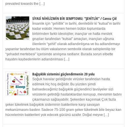
prevailed towards the […]
SİYASİ NİHİLİZMİN BİR SEMPTOMU; “ŞEHİTLİK” / Cansu Çöl
İnsanlık için “şehitlik” in tarihi, denilebilir ki “kutsal”ın tarihi
kadar eskidir. Hemen hemen bütün toplumlarda
birbirinden farklı ideolojiler, inançlar ve hatta meslek
grupları tarafından “kutsal” amaçları, inançları uğruna
ölenlerin “şehit” olarak adlandırılışına ve bu adlandırmayı
yapanlar tarafından bu ölüm vakalarının sembolik olarak sahiplenilip bir
“şehadet mertebesi” içerisinde anılışına rastlanır. Burada sorun elbette
hayatını kaybedenlerin adlandırılması […]
Bağışıklık sistemini güçlendirmenin 20 yolu
Soğuk havalar geldiğinde virüsler tarafından hasta
edilmek hiç hoş değildir. Bu yüzden şimdi
bahsedeceğimiz bağışıklık güçlendirici tavsiyeler sizi
virüslerin getirdiği hastalıklardan koruyup, mevsimin tadını
çıkarmanızı sağlayabilir. Şekerden kaçınmak Çok fazla
şeker tüketmek bağışıklık sisteminin bakterilere karşı savaşan
mekanizmasını bastırır. Sadece 75-100 gram şeker tüketmek bile beyaz kan
hücrelerinin bakterileri yok edecek gücünü azaltır. Doğal meyve […]