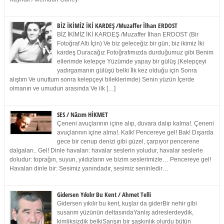
BİZ İKİMİZ İKİ KARDEŞ /Muzaffer İlhan ERDOST
BİZ İKİMİZ İKİ KARDEŞ /Muzaffer İlhan ERDOST (Bir
Fotoğraf Altı İçin) Ve biz geleceğiz bir gün, biz ikimiz İki
kardeş Duracağız Fotoğrafımızda durduğumuz gibi Benim
ellerimde kelepçe Yüzümde yapay bir gülüş (Kelepçeyi
yadırgamanın gülüşü belki İlk kez olduğu için Sonra
alıştım Ve unuttum sonra kelepçeyi bileklerimde) Senin yüzün İçerde
olmanın ve umudun arasında Ve ilk […]
SES / Nâzım HİKMET
Çeneni avuçlarının içine alıp, duvara dalıp kalma!. Çeneni
avuçlarının içine alma!. Kalk! Pencereye gel! Bak! Dışarda
gece bir cenup denizi gibi güzel, çarpıyor pencerene
dalgaları.. Gel! Dinle havaları: havalar seslerin yoludur, havalar seslerle
doludur: toprağın, suyun, yıldızların ve bizim seslerimizle… Pencereye gel!
Havaları dinle bir: Sesimiz yanındadır, sesimiz seninledir…
Gidersen Yıkılır Bu Kent / Ahmet Telli
Gidersen yıkılır bu kent, kuşlar da giderBir nehir gibi
susarım yüzünün deltasındaYanlış adreslerdeydik,
kimliksizdik belkiSarışın bir şaşkınlık olurdu bütün