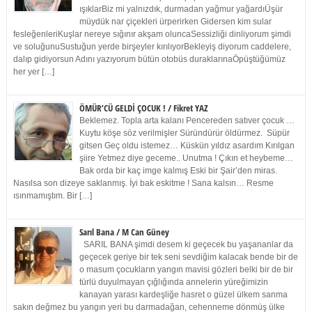
ışıklarBiz mi yalnızdık, durmadan yağmur yağardıÜşür
müydük nar çiçekleri ürperirken Gidersen kim sular
fesleğenleriKuşlar nereye sığınır akşam oluncaSessizliği dinliyorum şimdi
ve soluğunuSustuğun yerde birşeyler kırılıyorBekleyiş diyorum caddelere,
dalıp gidiyorsun Adını yazıyorum bütün otobüs duraklarınaÖpüştüğümüz
her yer […]
ÖMÜR’CÜ GELDİ ÇOCUK ! / Fikret YAZ
Beklemez. Topla arta kalanı Pencereden satıver çocuk …
Kuytu köşe söz verilmişler Süründürür öldürmez. Süpür
gitsen Geç oldu istemez… Küskün yıldız asardım Kırılgan
şiire Yetmez diye geceme.. Unutma ! Çıkın et heybeme…
Bak orda bir kaç imge kalmış Eski bir Şair’den miras.
Nasılsa son dizeye saklanmış. İyi bak eskitme ! Sana kalsın… Resme
ısınmamıştım. Bir […]
Sarıl Bana / M Can Güney
SARIL BANA şimdi desem ki geçecek bu yaşananlar da
geçecek geriye bir tek seni sevdiğim kalacak bende bir de
o masum çocukların yangın mavisi gözleri belki bir de bir
türlü duyulmayan çığlığında annelerin yüreğimizin
kanayan yarası kardeşliğe hasret o güzel ülkem sanma
sakın değmez bu yangın yeri bu darmadağan, cehenneme dönmüş ülke