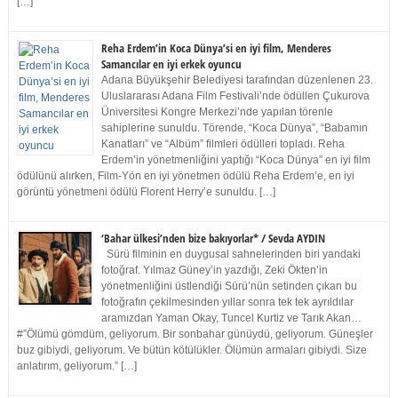
[…]
Reha Erdem’in Koca Dünya’si en iyi film, Menderes
Samancılar en iyi erkek oyuncu
Adana Büyükşehir Belediyesi tarafından düzenlenen 23.
Uluslararası Adana Film Festivali’nde ödüllen Çukurova
Üniversitesi Kongre Merkezi’nde yapılan törenle
sahiplerine sunuldu. Törende, “Koca Dünya”, “Babamın
Kanatları” ve “Albüm” filmleri ödülleri topladı. Reha
Erdem’in yönetmenliğini yaptığı “Koca Dünya” en iyi film
ödülünü alırken, Film-Yön en iyi yönetmen ödülü Reha Erdem’e, en iyi
görüntü yönetmeni ödülü Florent Herry’e sunuldu. […]
‘Bahar ülkesi’nden bize bakıyorlar* / Sevda AYDIN
Sürü filminin en duygusal sahnelerinden biri yandaki
fotoğraf. Yılmaz Güney’in yazdığı, Zeki Ökten’in
yönetmenliğini üstlendiği Sürü’nün setinden çıkan bu
fotoğrafın çekilmesinden yıllar sonra tek tek ayrıldılar
aramızdan Yaman Okay, Tuncel Kurtiz ve Tarık Akan…
#”Ölümü gömdüm, geliyorum. Bir sonbahar günüydü, geliyorum. Güneşler
buz gibiydi, geliyorum. Ve bütün kötülükler. Ölümün armaları gibiydi. Size
anlatırım, geliyorum.” […]