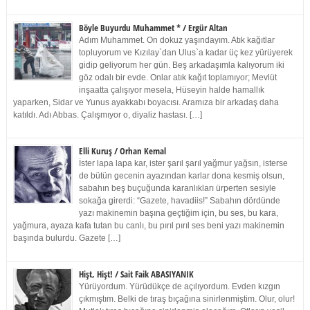
Böyle Buyurdu Muhammet * / Ergür Altan
Adım Muhammet. On dokuz yaşındayım. Atık kağıtlar
topluyorum ve Kızılay`dan Ulus`a kadar üç kez yürüyerek
gidip geliyorum her gün. Beş arkadaşımla kalıyorum iki
göz odalı bir evde. Onlar atık kağıt toplamıyor; Mevlüt
inşaatta çalışıyor mesela, Hüseyin halde hamallık
yaparken, Sidar ve Yunus ayakkabı boyacısı. Aramıza bir arkadaş daha
katıldı. Adı Abbas. Çalışmıyor o, diyaliz hastası. […]
Elli Kuruş / Orhan Kemal
İster lapa lapa kar, ister şarıl şarıl yağmur yağsın, isterse
de bütün gecenin ayazından karlar dona kesmiş olsun,
sabahın beş buçuğunda karanlıkları ürperten sesiyle
sokağa girerdi: “Gazete, havadiis!” Sabahın dördünde
yazı makinemin başına geçtiğim için, bu ses, bu kara,
yağmura, ayaza kafa tutan bu canlı, bu pırıl pırıl ses beni yazı makinemin
başında bulurdu. Gazete […]
Hişt, Hişt! / Sait Faik ABASIYANIK
Yürüyordum. Yürüdükçe de açılıyordum. Evden kızgın
çıkmıştım. Belki de tıraş bıçağına sinirlenmiştim. Olur, olur!