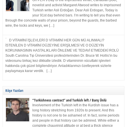
On PEN’s Day of the Imprisoned Writer, Canadian poet,
novelist and activist Margaret Atwood writes to imprisoned
Turkish writer Asli Erdoğan. Dear Asli Erdogan, Today is
your 91st day behind bars. I’m writing to tell you that even
through the concrete walls of your prison, beyond the guards, the barbed
wire, the locks and keys, we […]
D VİTAMİNİ İŞLEVLERİ D VİTAMİNİ HER GÜN MÜ ALINMALI?
İSTENİLEN D VİTAMİNİ DÜZEYİNE ERİŞİLMESİ VE O DÜZEYİN
KORUNMASININ HASTALIKLARI ÖNLEME VE TEDAVİ ETMEDEKİ ROLÜ
South Carolina Tıp Üniversitesi profesörlerinden Dr. Bruce W. Hollis’in bu
videosunu birkaç kez dikkatle izledik. D vitamininin vücuttaki işlevleri
hakkında çok güzel bilgilendiriyor. Anladıklarımızı özetleyerek sizlerle
paylaşmaya karar verdik. […]
Köşe Yazıları
“Turkishness contract” and Turkish left / Barış Ünlü
Involvement of the Turkish left in the Kurdish issue has a
long history stretching from 1920s to present. And this
history is not one to be ashamed of. In fact, some periods
and people in that history can be admired. While either a
complete chauvinist attitude or at best a thick silence