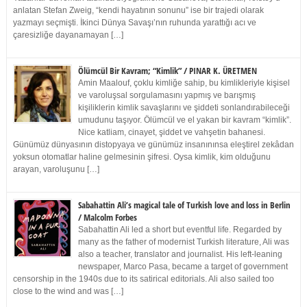
anlatan Stefan Zweig, “kendi hayatının sonunu” ise bir trajedi olarak
yazmayı seçmişti. İkinci Dünya Savaşı’nın ruhunda yarattığı acı ve
çaresizliğe dayanamayan […]
Ölümcül Bir Kavram; “Kimlik” / PINAR K. ÜRETMEN
Amin Maalouf, çoklu kimliğe sahip, bu kimlikleriyle kişisel
ve varoluşsal sorgulamasını yapmış ve barışmış
kişiliklerin kimlik savaşlarını ve şiddeti sonlandırabileceği
umudunu taşıyor. Ölümcül ve el yakan bir kavram “kimlik”.
Nice katliam, cinayet, şiddet ve vahşetin bahanesi.
Günümüz dünyasının distopyaya ve günümüz insanınınsa eleştirel zekâdan
yoksun otomatlar haline gelmesinin şifresi. Oysa kimlik, kim olduğunu
arayan, varoluşunu […]
Sabahattin Ali’s magical tale of Turkish love and loss in Berlin
/ Malcolm Forbes
Sabahattin Ali led a short but eventful life. Regarded by
many as the father of modernist Turkish literature, Ali was
also a teacher, translator and journalist. His left-leaning
newspaper, Marco Pasa, became a target of government
censorship in the 1940s due to its satirical editorials. Ali also sailed too
close to the wind and was […]