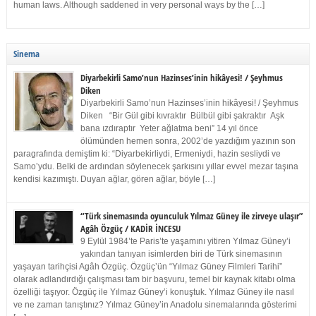
human laws. Although saddened in very personal ways by the […]
Sinema
Diyarbekirli Samo’nun Hazinses’inin hikâyesi! / Şeyhmus
Diken
Diyarbekirli Samo’nun Hazinses’inin hikâyesi! / Şeyhmus
Diken “Bir Gül gibi kıvraktır Bülbül gibi şakraktır Aşk
bana ızdıraptır Yeter ağlatma beni” 14 yıl önce
ölümünden hemen sonra, 2002’de yazdığım yazının son
paragrafında demiştim ki: “Diyarbekirliydi, Ermeniydi, hazin sesliydi ve
Samo’ydu. Belki de ardından söylenecek şarkısını yıllar evvel mezar taşına
kendisi kazımıştı. Duyan ağlar, gören ağlar, böyle […]
“Türk sinemasında oyunculuk Yılmaz Güney ile zirveye ulaşır”
Agâh Özgüç / KADİR İNCESU
9 Eylül 1984’te Paris’te yaşamını yitiren Yılmaz Güney’i
yakından tanıyan isimlerden biri de Türk sinemasının
yaşayan tarihçisi Agâh Özgüç. Özgüç’ün “Yılmaz Güney Filmleri Tarihi”
olarak adlandırdığı çalışması tam bir başvuru, temel bir kaynak kitabı olma
özelliği taşıyor. Özgüç ile Yılmaz Güney’i konuştuk. Yılmaz Güney ile nasıl
ve ne zaman tanıştınız? Yılmaz Güney’in Anadolu sinemalarında gösterimi