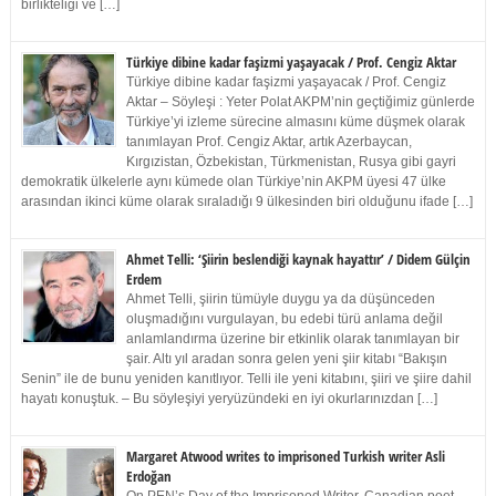
birlikteliği ve […]
Türkiye dibine kadar faşizmi yaşayacak / Prof. Cengiz Aktar
Türkiye dibine kadar faşizmi yaşayacak / Prof. Cengiz
Aktar – Söyleşi : Yeter Polat AKPM’nin geçtiğimiz günlerde
Türkiye’yi izleme sürecine almasını küme düşmek olarak
tanımlayan Prof. Cengiz Aktar, artık Azerbaycan,
Kırgızistan, Özbekistan, Türkmenistan, Rusya gibi gayri
demokratik ülkelerle aynı kümede olan Türkiye’nin AKPM üyesi 47 ülke
arasından ikinci küme olarak sıraladığı 9 ülkesinden biri olduğunu ifade […]
Ahmet Telli: ‘Şiirin beslendiği kaynak hayattır’ / Didem Gülçin
Erdem
Ahmet Telli, şiirin tümüyle duygu ya da düşünceden
oluşmadığını vurgulayan, bu edebi türü anlama değil
anlamlandırma üzerine bir etkinlik olarak tanımlayan bir
şair. Altı yıl aradan sonra gelen yeni şiir kitabı “Bakışın
Senin” ile de bunu yeniden kanıtlıyor. Telli ile yeni kitabını, şiiri ve şiire dahil
hayatı konuştuk. – Bu söyleşiyi yeryüzündeki en iyi okurlarınızdan […]
Margaret Atwood writes to imprisoned Turkish writer Asli
Erdoğan