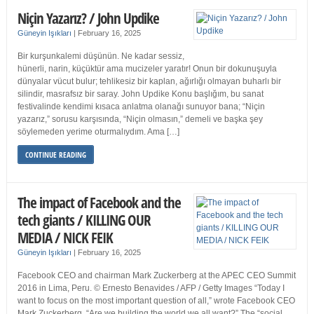
Niçin Yazarız? / John Updike
Güneyin Işıkları
|
February 16, 2025
Bir kurşunkalemi düşünün. Ne kadar sessiz,
hünerli, narin, küçüktür ama mucizeler yaratır! Onun bir dokunuşuyla
dünyalar vücut bulur; tehlikesiz bir kaplan, ağırlığı olmayan buharlı bir
silindir, masrafsız bir saray. John Updike Konu başlığım, bu sanat
festivalinde kendimi kısaca anlatma olanağı sunuyor bana; “Niçin
yazarız,” sorusu karşısında, “Niçin olmasın,” demeli ve başka şey
söylemeden yerime oturmalıydım. Ama […]
CONTINUE READING
The impact of Facebook and the
tech giants / KILLING OUR
MEDIA / NICK FEIK
Güneyin Işıkları
|
February 16, 2025
Facebook CEO and chairman Mark Zuckerberg at the APEC CEO Summit
2016 in Lima, Peru. © Ernesto Benavides / AFP / Getty Images “Today I
want to focus on the most important question of all,” wrote Facebook CEO
Mark Zuckerberg. “Are we building the world we all want?” The “social