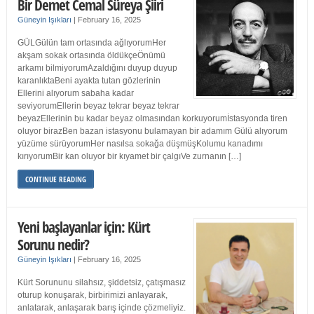
Bir Demet Cemal Süreya Şiiri
Güneyin Işıkları
|
February 16, 2025
GÜLGülün tam ortasında ağlıyorumHer
akşam sokak ortasında öldükçeÖnümü
arkamı bilmiyorumAzaldığını duyup duyup
karanlıktaBeni ayakta tutan gözlerinin
Ellerini alıyorum sabaha kadar
seviyorumEllerin beyaz tekrar beyaz tekrar
beyazEllerinin bu kadar beyaz olmasından korkuyorumİstasyonda tiren
oluyor birazBen bazan istasyonu bulamayan bir adamım Gülü alıyorum
yüzüme sürüyorumHer nasılsa sokağa düşmüşKolumu kanadımı
kırıyorumBir kan oluyor bir kıyamet bir çalgıVe zurnanın […]
CONTINUE READING
Yeni başlayanlar için: Kürt
Sorunu nedir?
Güneyin Işıkları
|
February 16, 2025
Kürt Sorununu silahsız, şiddetsiz, çatışmasız
oturup konuşarak, birbirimizi anlayarak,
anlatarak, anlaşarak barış içinde çözmeliyiz.