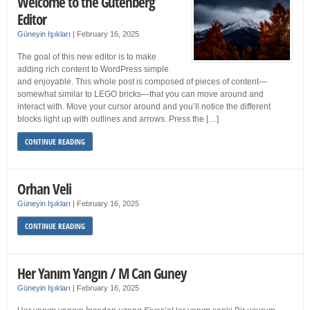
Welcome to the Gutenberg
Editor
Güneyin Işıkları
|
February 16, 2025
The goal of this new editor is to make
adding rich content to WordPress simple
and enjoyable. This whole post is composed of pieces of content—
somewhat similar to LEGO bricks—that you can move around and
interact with. Move your cursor around and you’ll notice the different
blocks light up with outlines and arrows. Press the […]
CONTINUE READING
Orhan Veli
Güneyin Işıkları
|
February 16, 2025
CONTINUE READING
Her Yanım Yangın / M Can Guney
Güneyin Işıkları
|
February 16, 2025