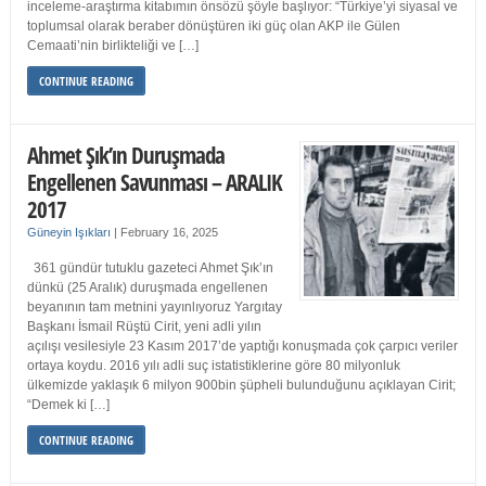
inceleme-araştırma kitabımın önsözü şöyle başlıyor: “Türkiye’yi siyasal ve
toplumsal olarak beraber dönüştüren iki güç olan AKP ile Gülen
Cemaati’nin birlikteliği ve […]
CONTINUE READING
Ahmet Şık’ın Duruşmada
Engellenen Savunması – ARALIK
2017
Güneyin Işıkları
|
February 16, 2025
361 gündür tutuklu gazeteci Ahmet Şık’ın
dünkü (25 Aralık) duruşmada engellenen
beyanının tam metnini yayınlıyoruz Yargıtay
Başkanı İsmail Rüştü Cirit, yeni adli yılın
açılışı vesilesiyle 23 Kasım 2017’de yaptığı konuşmada çok çarpıcı veriler
ortaya koydu. 2016 yılı adli suç istatistiklerine göre 80 milyonluk
ülkemizde yaklaşık 6 milyon 900bin şüpheli bulunduğunu açıklayan Cirit;
“Demek ki […]
CONTINUE READING