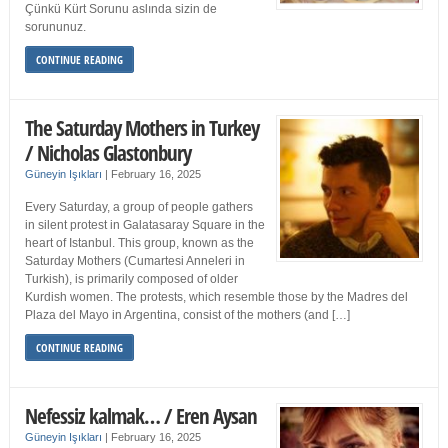
Çünkü Kürt Sorunu aslında sizin de
sorununuz.
CONTINUE READING
The Saturday Mothers in Turkey
/ Nicholas Glastonbury
Güneyin Işıkları
|
February 16, 2025
Every Saturday, a group of people gathers
in silent protest in Galatasaray Square in the
heart of Istanbul. This group, known as the
Saturday Mothers (Cumartesi Anneleri in
Turkish), is primarily composed of older
Kurdish women. The protests, which resemble those by the Madres del
Plaza del Mayo in Argentina, consist of the mothers (and […]
CONTINUE READING
Nefessiz kalmak… / Eren Aysan
Güneyin Işıkları
|
February 16, 2025