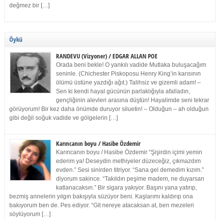
değmez bir […]
Öykü
RANDEVU (Vizyoner) / EDGAR ALLAN POE
Orada beni bekle! O yankılı vadide Mutlaka buluşacağım
seninle. (Chichester Piskoposu Henry King’in karısının
ölümü üstüne yazdığı ağıt.) Talihsiz ve gizemli adam! –
Sen ki kendi hayal gücünün parlaklığıyla afalladın,
gençliğinin alevleri arasına düştün! Hayalimde seni tekrar
görüyorum! Bir kez daha önümde duruyor siluetin! – Olduğun – ah olduğun
gibi değil soğuk vadide ve gölgelerin […]
Karıncanın boyu / Hasibe Özdemir
Karıncanın boyu / Hasibe Özdemir “Şişirdin içimi yemin
ederim ya! Deseydin methiyeler düzeceğiz, çıkmazdım
evden.” Sesi sinirden titriyor. “Sana gel demedim kızım.”
diyorum sakince. “Takıldın peşime madem, ne duyarsan
katlanacaksın.” Bir sigara yakıyor. Başını yana yatırıp,
bezmiş annelerin yılgın bakışıyla süzüyor beni. Kaşlarımı kaldırıp ona
bakıyorum ben de. Pes ediyor. “Git nereye atacaksan at, ben mezeleri
söylüyorum […]