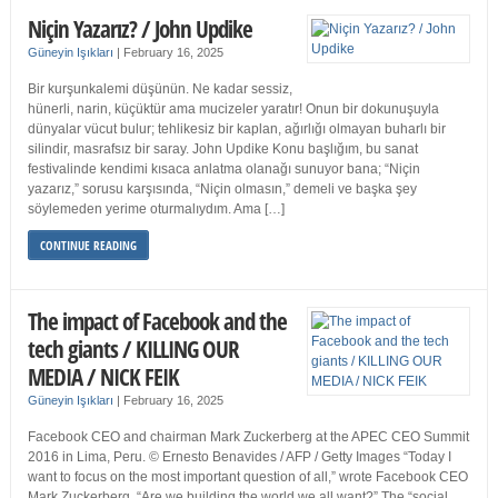
Niçin Yazarız? / John Updike
Güneyin Işıkları
|
February 16, 2025
Bir kurşunkalemi düşünün. Ne kadar sessiz,
hünerli, narin, küçüktür ama mucizeler yaratır! Onun bir dokunuşuyla
dünyalar vücut bulur; tehlikesiz bir kaplan, ağırlığı olmayan buharlı bir
silindir, masrafsız bir saray. John Updike Konu başlığım, bu sanat
festivalinde kendimi kısaca anlatma olanağı sunuyor bana; “Niçin
yazarız,” sorusu karşısında, “Niçin olmasın,” demeli ve başka şey
söylemeden yerime oturmalıydım. Ama […]
CONTINUE READING
The impact of Facebook and the
tech giants / KILLING OUR
MEDIA / NICK FEIK
Güneyin Işıkları
|
February 16, 2025
Facebook CEO and chairman Mark Zuckerberg at the APEC CEO Summit
2016 in Lima, Peru. © Ernesto Benavides / AFP / Getty Images “Today I
want to focus on the most important question of all,” wrote Facebook CEO
Mark Zuckerberg. “Are we building the world we all want?” The “social