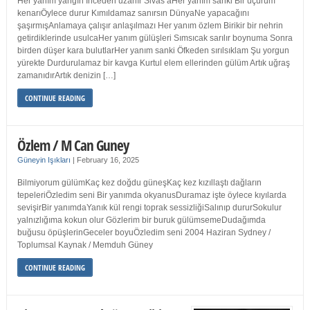
Her yanım yangın İnceden uzanır Sivas’aHer yanım sanki Bir uçurum
kenarıÖylece durur Kımıldamaz sanırsın DünyaNe yapacağını
şaşırmışAnlamaya çalışır anlaşılmazı Her yanım özlem Birikir bir nehrin
getirdiklerinde usulcaHer yanım gülüşleri Sımsıcak sarılır boynuma Sonra
birden düşer kara bulutlarHer yanım sanki Öfkeden sırılsıklam Şu yorgun
yürekte Durdurulamaz bir kavga Kurtul elem ellerinden gülüm Artık uğraş
zamanıdırArtık denizin […]
CONTINUE READING
Özlem / M Can Guney
Güneyin Işıkları
|
February 16, 2025
Bilmiyorum gülümKaç kez doğdu güneşKaç kez kızıllaştı dağların
tepeleriÖzledim seni Bir yanımda okyanusDuramaz işte öylece kıyılarda
sevişirBir yanımdaYanık kül rengi toprak sessizliğiSalınıp dururSokulur
yalnızlığıma kokun olur Gözlerim bir buruk gülümsemeDudağımda
buğusu öpüşlerinGeceler boyuÖzledim seni 2004 Haziran Sydney /
Toplumsal Kaynak / Memduh Güney
CONTINUE READING