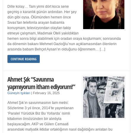
Dille kolay… Tam yirmi dört koca sene
geçmiş o karanlık günün ardından. Her şey
dün gibi oysa. Ölümünden hemen önce
Sıvas’tan telefonla arayan babamla
konuşmam, televizyondan olayları takip
etmeye çalışmam, Madımak Oteli yakıldıktan
hemen sonra bilgi alabilmek için oradan oraya koşturmam; sonrasında
da dönemin bakanı Mehmet Gazioğlu’nun açıklamasından ölenlerin
arasında babam Behçet Aysan’ın olduğunu öğrenmem… […]
CONTINUE READING
Ahmet Şık “Savunma
yapmıyorum itham ediyorum!”
Güneyin Işıkları
|
February 16, 2025
Ahmet Şık’ın savunmasının tam metni:
Sözlerime 3 yıl önce, 2014’te yayımlanan
‘Paralel Yürüdük Biz Bu Yollarda’ isimli
kitabımın önsözünden bir alıntıyla
başlayacağım. AKP ve Gülen Cemaati
arasındaki mafyatik iktidar ortaklığının nasıl dağıldığını anlatan bu