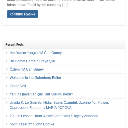
infrastructure” built by the company […]
CONTINUE READING
Recent Posts
Her Yanım Yangın / M Can Guney
Bir Demet Cemal Süreya Şiiri
Özlem / M Can Guney
Welcome to the Gutenberg Editor
Orhan Veli
Yeni başlayanlar için: Kürt Sorunu nedir?
Ursula K. Le Guin ile İktidar, Baskı, Özgürlük Üzerine / on Power,
Oppression, Freedom / MARIA POPOVA
20 Life Lessons from Native Americans / Hayley Anderton
Niçin Yazarız? / John Updike