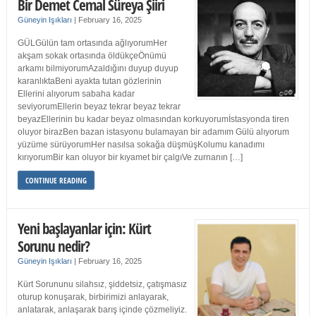
Bir Demet Cemal Süreya Şiiri
Güneyin Işıkları
|
February 16, 2025
GÜLGülün tam ortasında ağlıyorumHer
akşam sokak ortasında öldükçeÖnümü
arkamı bilmiyorumAzaldığını duyup duyup
karanlıktaBeni ayakta tutan gözlerinin
Ellerini alıyorum sabaha kadar
seviyorumEllerin beyaz tekrar beyaz tekrar
beyazEllerinin bu kadar beyaz olmasından korkuyorumİstasyonda tiren
oluyor birazBen bazan istasyonu bulamayan bir adamım Gülü alıyorum
yüzüme sürüyorumHer nasılsa sokağa düşmüşKolumu kanadımı
kırıyorumBir kan oluyor bir kıyamet bir çalgıVe zurnanın […]
CONTINUE READING
Yeni başlayanlar için: Kürt
Sorunu nedir?
Güneyin Işıkları
|
February 16, 2025
Kürt Sorununu silahsız, şiddetsiz, çatışmasız
oturup konuşarak, birbirimizi anlayarak,
anlatarak, anlaşarak barış içinde çözmeliyiz.