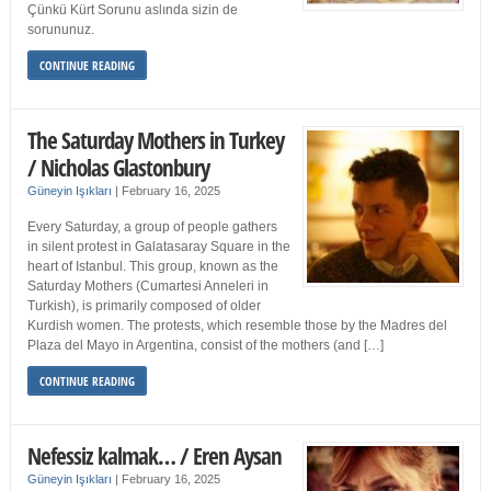
Çünkü Kürt Sorunu aslında sizin de
sorununuz.
CONTINUE READING
The Saturday Mothers in Turkey
/ Nicholas Glastonbury
Güneyin Işıkları
|
February 16, 2025
Every Saturday, a group of people gathers
in silent protest in Galatasaray Square in the
heart of Istanbul. This group, known as the
Saturday Mothers (Cumartesi Anneleri in
Turkish), is primarily composed of older
Kurdish women. The protests, which resemble those by the Madres del
Plaza del Mayo in Argentina, consist of the mothers (and […]
CONTINUE READING
Nefessiz kalmak… / Eren Aysan
Güneyin Işıkları
|
February 16, 2025