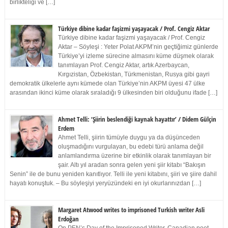
birlikteliği ve […]
Türkiye dibine kadar faşizmi yaşayacak / Prof. Cengiz Aktar
Türkiye dibine kadar faşizmi yaşayacak / Prof. Cengiz
Aktar – Söyleşi : Yeter Polat AKPM’nin geçtiğimiz günlerde
Türkiye’yi izleme sürecine almasını küme düşmek olarak
tanımlayan Prof. Cengiz Aktar, artık Azerbaycan,
Kırgızistan, Özbekistan, Türkmenistan, Rusya gibi gayri
demokratik ülkelerle aynı kümede olan Türkiye’nin AKPM üyesi 47 ülke
arasından ikinci küme olarak sıraladığı 9 ülkesinden biri olduğunu ifade […]
Ahmet Telli: ‘Şiirin beslendiği kaynak hayattır’ / Didem Gülçin
Erdem
Ahmet Telli, şiirin tümüyle duygu ya da düşünceden
oluşmadığını vurgulayan, bu edebi türü anlama değil
anlamlandırma üzerine bir etkinlik olarak tanımlayan bir
şair. Altı yıl aradan sonra gelen yeni şiir kitabı “Bakışın
Senin” ile de bunu yeniden kanıtlıyor. Telli ile yeni kitabını, şiiri ve şiire dahil
hayatı konuştuk. – Bu söyleşiyi yeryüzündeki en iyi okurlarınızdan […]
Margaret Atwood writes to imprisoned Turkish writer Asli
Erdoğan