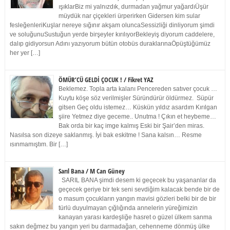
ışıklarBiz mi yalnızdık, durmadan yağmur yağardıÜşür
müydük nar çiçekleri ürperirken Gidersen kim sular
fesleğenleriKuşlar nereye sığınır akşam oluncaSessizliği dinliyorum şimdi
ve soluğunuSustuğun yerde birşeyler kırılıyorBekleyiş diyorum caddelere,
dalıp gidiyorsun Adını yazıyorum bütün otobüs duraklarınaÖpüştüğümüz
her yer […]
ÖMÜR’CÜ GELDİ ÇOCUK ! / Fikret YAZ
Beklemez. Topla arta kalanı Pencereden satıver çocuk …
Kuytu köşe söz verilmişler Süründürür öldürmez. Süpür
gitsen Geç oldu istemez… Küskün yıldız asardım Kırılgan
şiire Yetmez diye geceme.. Unutma ! Çıkın et heybeme…
Bak orda bir kaç imge kalmış Eski bir Şair’den miras.
Nasılsa son dizeye saklanmış. İyi bak eskitme ! Sana kalsın… Resme
ısınmamıştım. Bir […]
Sarıl Bana / M Can Güney
SARIL BANA şimdi desem ki geçecek bu yaşananlar da
geçecek geriye bir tek seni sevdiğim kalacak bende bir de
o masum çocukların yangın mavisi gözleri belki bir de bir
türlü duyulmayan çığlığında annelerin yüreğimizin
kanayan yarası kardeşliğe hasret o güzel ülkem sanma
sakın değmez bu yangın yeri bu darmadağan, cehenneme dönmüş ülke