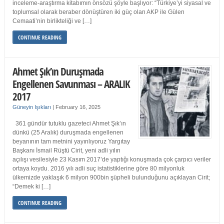
inceleme-araştırma kitabımın önsözü şöyle başlıyor: “Türkiye’yi siyasal ve
toplumsal olarak beraber dönüştüren iki güç olan AKP ile Gülen
Cemaati’nin birlikteliği ve […]
CONTINUE READING
Ahmet Şık’ın Duruşmada
Engellenen Savunması – ARALIK
2017
Güneyin Işıkları
|
February 16, 2025
361 gündür tutuklu gazeteci Ahmet Şık’ın
dünkü (25 Aralık) duruşmada engellenen
beyanının tam metnini yayınlıyoruz Yargıtay
Başkanı İsmail Rüştü Cirit, yeni adli yılın
açılışı vesilesiyle 23 Kasım 2017’de yaptığı konuşmada çok çarpıcı veriler
ortaya koydu. 2016 yılı adli suç istatistiklerine göre 80 milyonluk
ülkemizde yaklaşık 6 milyon 900bin şüpheli bulunduğunu açıklayan Cirit;
“Demek ki […]
CONTINUE READING