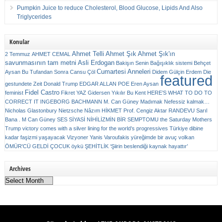
Pumpkin Juice to reduce Cholesterol, Blood Glucose, Lipids And Also
Triglycerides
Konular
Ahmet Telli
Ahmet Şık
Ahmet Şık'ın
2 Temmuz
AHMET CEMAL
savunmasının tam metni
Asli Erdogan
Bakişın Senin
Bağışıklık sistemi
Behçet
Cumartesi Anneleri
Aysan
Bu Tufandan Sonra
Cansu Çöl
Didem Gülçin Erdem
Die
featured
gestundete Zeit
Donald Trump
EDGAR ALLAN POE
Eren Aysan
Fidel Castro
feminist
Fikret YAZ
Gidersen Yıkılır Bu Kent
HERE’S WHAT TO DO TO
CORRECT IT
INGEBORG BACHMANN
M. Can Güney
Madımak
Nefessiz kalmak…
Nicholas Glastonbury
Nietzsche
Nâzım HİKMET
Prof. Cengiz Aktar
RANDEVU
Sarıl
Bana . M Can Güney
SES
SİYASİ NİHİLİZMİN BİR SEMPTOMU
the Saturday Mothers
Trump victory comes with a silver lining for the world’s progressives
Türkiye dibine
kadar faşizmi yaşayacak
Vizyoner
Yanis Varoufakis
yüreğimde bir avuç volkan
ÖMÜR'CÜ GELDİ ÇOCUK
öykü
ŞEHİTLİK
‘Şiirin beslendiği kaynak hayattır’
Archives
Archives