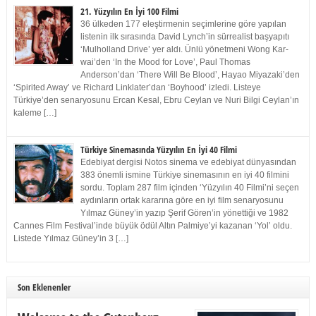
21. Yüzyılın En İyi 100 Filmi
36 ülkeden 177 eleştirmenin seçimlerine göre yapılan
listenin ilk sırasında David Lynch’in sürrealist başyapıtı
‘Mulholland Drive’ yer aldı. Ünlü yönetmeni Wong Kar-
wai’den ‘In the Mood for Love’, Paul Thomas
Anderson’dan ‘There Will Be Blood’, Hayao Miyazaki’den
‘Spirited Away’ ve Richard Linklater’dan ‘Boyhood’ izledi. Listeye
Türkiye’den senaryosunu Ercan Kesal, Ebru Ceylan ve Nuri Bilgi Ceylan’ın
kaleme […]
Türkiye Sinemasında Yüzyılın En İyi 40 Filmi
Edebiyat dergisi Notos sinema ve edebiyat dünyasından
383 önemli ismine Türkiye sinemasının en iyi 40 filmini
sordu. Toplam 287 film içinden ‘Yüzyılın 40 Filmi’ni seçen
aydınların ortak kararına göre en iyi film senaryosunu
Yılmaz Güney’in yazıp Şerif Gören’in yönettiği ve 1982
Cannes Film Festival’inde büyük ödül Altın Palmiye’yi kazanan ‘Yol’ oldu.
Listede Yılmaz Güney’in 3 […]
Son Eklenenler