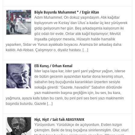
Böyle Buyurdu Muhammet * / Ergür Altan
Adım Muhammet. On dokuz yaşındayım. Atık kağıtlar
topluyorum ve Kızılay`dan Ulus`a kadar üç kez yürüyerek
gidip geliyorum her gün. Beş arkadaşımla kalıyorum iki
göz odalı bir evde. Onlar atık kağıt toplamıyor; Mevlüt
inşaatta çalışıyor mesela, Hüseyin halde hamallık
yaparken, Sidar ve Yunus ayakkabı boyacısı. Aramıza bir arkadaş daha
katıldı. Adı Abbas. Çalışmıyor o, diyaliz hastası. […]
Elli Kuruş / Orhan Kemal
İster lapa lapa kar, ister şarıl şarıl yağmur yağsın, isterse
de bütün gecenin ayazından karlar dona kesmiş olsun,
sabahın beş buçuğunda karanlıkları ürperten sesiyle
sokağa girerdi: “Gazete, havadiis!” Sabahın dördünde
yazı makinemin başına geçtiğim için, bu ses, bu kara,
yağmura, ayaza kafa tutan bu canlı, bu pırıl pırıl ses beni yazı makinemin
başında bulurdu. Gazete […]
Hişt, Hişt! / Sait Faik ABASIYANIK
Yürüyordum. Yürüdükçe de açılıyordum. Evden kızgın
çıkmıştım. Belki de tıraş bıçağına sinirlenmiştim. Olur, olur!