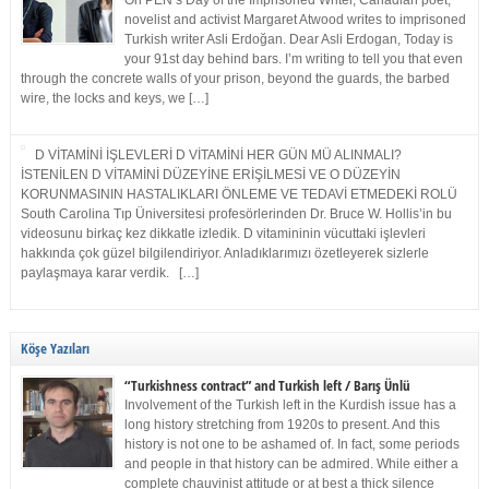
On PEN’s Day of the Imprisoned Writer, Canadian poet,
novelist and activist Margaret Atwood writes to imprisoned
Turkish writer Asli Erdoğan. Dear Asli Erdogan, Today is
your 91st day behind bars. I’m writing to tell you that even
through the concrete walls of your prison, beyond the guards, the barbed
wire, the locks and keys, we […]
D VİTAMİNİ İŞLEVLERİ D VİTAMİNİ HER GÜN MÜ ALINMALI?
İSTENİLEN D VİTAMİNİ DÜZEYİNE ERİŞİLMESİ VE O DÜZEYİN
KORUNMASININ HASTALIKLARI ÖNLEME VE TEDAVİ ETMEDEKİ ROLÜ
South Carolina Tıp Üniversitesi profesörlerinden Dr. Bruce W. Hollis’in bu
videosunu birkaç kez dikkatle izledik. D vitamininin vücuttaki işlevleri
hakkında çok güzel bilgilendiriyor. Anladıklarımızı özetleyerek sizlerle
paylaşmaya karar verdik. […]
Köşe Yazıları
“Turkishness contract” and Turkish left / Barış Ünlü
Involvement of the Turkish left in the Kurdish issue has a
long history stretching from 1920s to present. And this
history is not one to be ashamed of. In fact, some periods
and people in that history can be admired. While either a
complete chauvinist attitude or at best a thick silence