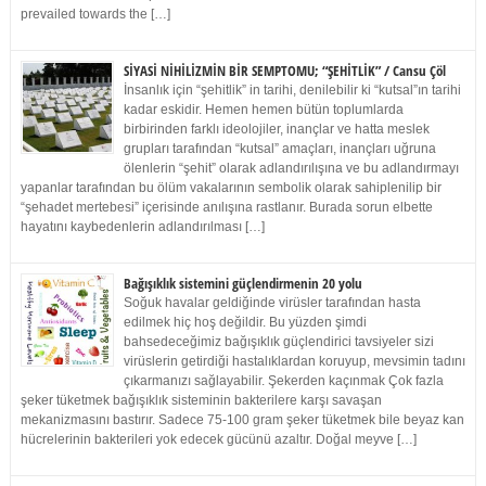
prevailed towards the […]
SİYASİ NİHİLİZMİN BİR SEMPTOMU; “ŞEHİTLİK” / Cansu Çöl
İnsanlık için “şehitlik” in tarihi, denilebilir ki “kutsal”ın tarihi
kadar eskidir. Hemen hemen bütün toplumlarda
birbirinden farklı ideolojiler, inançlar ve hatta meslek
grupları tarafından “kutsal” amaçları, inançları uğruna
ölenlerin “şehit” olarak adlandırılışına ve bu adlandırmayı
yapanlar tarafından bu ölüm vakalarının sembolik olarak sahiplenilip bir
“şehadet mertebesi” içerisinde anılışına rastlanır. Burada sorun elbette
hayatını kaybedenlerin adlandırılması […]
Bağışıklık sistemini güçlendirmenin 20 yolu
Soğuk havalar geldiğinde virüsler tarafından hasta
edilmek hiç hoş değildir. Bu yüzden şimdi
bahsedeceğimiz bağışıklık güçlendirici tavsiyeler sizi
virüslerin getirdiği hastalıklardan koruyup, mevsimin tadını
çıkarmanızı sağlayabilir. Şekerden kaçınmak Çok fazla
şeker tüketmek bağışıklık sisteminin bakterilere karşı savaşan
mekanizmasını bastırır. Sadece 75-100 gram şeker tüketmek bile beyaz kan
hücrelerinin bakterileri yok edecek gücünü azaltır. Doğal meyve […]