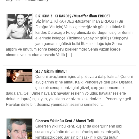
BİZ İKİMİZ İKİ KARDEŞ /Muzaffer İlhan ERDOST
BİZ İKİMİZ İKİ KARDEŞ /Muzaffer İlhan ERDOST (Bir
Fotoğraf Altı İçin) Ve biz geleceğiz bir gün, biz ikimiz İki
kardeş Duracağız Fotoğrafımızda durduğumuz gibi Benim
ellerimde kelepçe Yüzümde yapay bir gülüş (Kelepçeyi
yadırgamanın gülüşü belki İlk kez olduğu için Sonra
alıştım Ve unuttum sonra kelepçeyi bileklerimde) Senin yüzün İçerde
olmanın ve umudun arasında Ve ilk […]
SES / Nâzım HİKMET
Çeneni avuçlarının içine alıp, duvara dalıp kalma!. Çeneni
avuçlarının içine alma!. Kalk! Pencereye gel! Bak! Dışarda
gece bir cenup denizi gibi güzel, çarpıyor pencerene
dalgaları.. Gel! Dinle havaları: havalar seslerin yoludur, havalar seslerle
doludur: toprağın, suyun, yıldızların ve bizim seslerimizle… Pencereye gel!
Havaları dinle bir: Sesimiz yanındadır, sesimiz seninledir…
Gidersen Yıkılır Bu Kent / Ahmet Telli
Gidersen yıkılır bu kent, kuşlar da giderBir nehir gibi
susarım yüzünün deltasındaYanlış adreslerdeydik,
kimliksizdik belkiSarışın bir şaşkınlık olurdu bütün