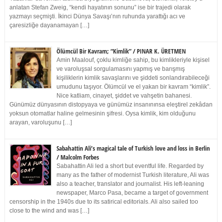
anlatan Stefan Zweig, “kendi hayatının sonunu” ise bir trajedi olarak
yazmayı seçmişti. İkinci Dünya Savaşı’nın ruhunda yarattığı acı ve
çaresizliğe dayanamayan […]
Ölümcül Bir Kavram; “Kimlik” / PINAR K. ÜRETMEN
Amin Maalouf, çoklu kimliğe sahip, bu kimlikleriyle kişisel
ve varoluşsal sorgulamasını yapmış ve barışmış
kişiliklerin kimlik savaşlarını ve şiddeti sonlandırabileceği
umudunu taşıyor. Ölümcül ve el yakan bir kavram “kimlik”.
Nice katliam, cinayet, şiddet ve vahşetin bahanesi.
Günümüz dünyasının distopyaya ve günümüz insanınınsa eleştirel zekâdan
yoksun otomatlar haline gelmesinin şifresi. Oysa kimlik, kim olduğunu
arayan, varoluşunu […]
Sabahattin Ali’s magical tale of Turkish love and loss in Berlin
/ Malcolm Forbes
Sabahattin Ali led a short but eventful life. Regarded by
many as the father of modernist Turkish literature, Ali was
also a teacher, translator and journalist. His left-leaning
newspaper, Marco Pasa, became a target of government
censorship in the 1940s due to its satirical editorials. Ali also sailed too
close to the wind and was […]