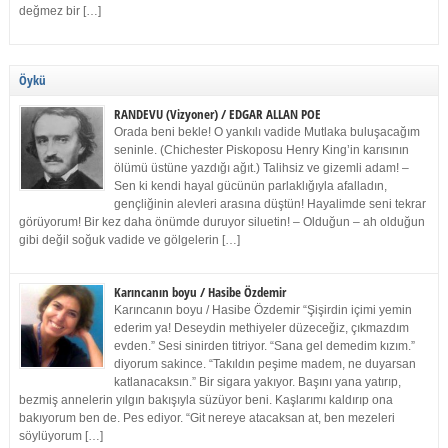
değmez bir […]
Öykü
RANDEVU (Vizyoner) / EDGAR ALLAN POE
Orada beni bekle! O yankılı vadide Mutlaka buluşacağım
seninle. (Chichester Piskoposu Henry King’in karısının
ölümü üstüne yazdığı ağıt.) Talihsiz ve gizemli adam! –
Sen ki kendi hayal gücünün parlaklığıyla afalladın,
gençliğinin alevleri arasına düştün! Hayalimde seni tekrar
görüyorum! Bir kez daha önümde duruyor siluetin! – Olduğun – ah olduğun
gibi değil soğuk vadide ve gölgelerin […]
Karıncanın boyu / Hasibe Özdemir
Karıncanın boyu / Hasibe Özdemir “Şişirdin içimi yemin
ederim ya! Deseydin methiyeler düzeceğiz, çıkmazdım
evden.” Sesi sinirden titriyor. “Sana gel demedim kızım.”
diyorum sakince. “Takıldın peşime madem, ne duyarsan
katlanacaksın.” Bir sigara yakıyor. Başını yana yatırıp,
bezmiş annelerin yılgın bakışıyla süzüyor beni. Kaşlarımı kaldırıp ona
bakıyorum ben de. Pes ediyor. “Git nereye atacaksan at, ben mezeleri
söylüyorum […]