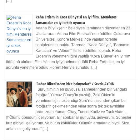
[…]
Reha Erdem’in Koca Dünya’si en iyi film, Menderes
Samancılar en iyi erkek oyuncu
Adana Büyükşehir Belediyesi tarafından düzenlenen 23.
Uluslararası Adana Film Festivali’nde ödüllen Çukurova
Üniversitesi Kongre Merkezi’nde yapılan törenle
sahiplerine sunuldu. Törende, “Koca Dünya”, “Babamın
Kanatları” ve “Albüm” filmleri ödülleri topladı. Reha
Erdem’in yönetmenliğini yaptığı “Koca Dünya” en iyi film
ödülünü alırken, Film-Yön en iyi yönetmen ödülü Reha Erdem’e, en iyi
görüntü yönetmeni ödülü Florent Herry’e sunuldu. […]
‘Bahar ülkesi’nden bize bakıyorlar* / Sevda AYDIN
Sürü filminin en duygusal sahnelerinden biri yandaki
fotoğraf. Yılmaz Güney’in yazdığı, Zeki Ökten’in
yönetmenliğini üstlendiği Sürü’nün setinden çıkan bu
fotoğrafın çekilmesinden yıllar sonra tek tek ayrıldılar
aramızdan Yaman Okay, Tuncel Kurtiz ve Tarık Akan…
#”Ölümü gömdüm, geliyorum. Bir sonbahar günüydü, geliyorum. Güneşler
buz gibiydi, geliyorum. Ve bütün kötülükler. Ölümün armaları gibiydi. Size
anlatırım, geliyorum.” […]