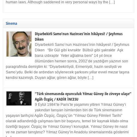
human laws. Although saddened in very personal ways by the […]
Sinema
Diyarbekirli Samo’nun Hazinses’inin hikâyesi! / Şeyhmus
Diken
Diyarbekirli Samo’nun Hazinses’inin hikâyesi! / Şeyhmus
Diken “Bir Gül gibi kıvraktır Bülbül gibi şakraktır Aşk
bana ızdıraptır Yeter ağlatma beni” 14 yıl önce
ölümünden hemen sonra, 2002’de yazdığım yazının son
paragrafında demiştim ki: “Diyarbekirliydi, Ermeniydi, hazin sesliydi ve
Samo’ydu. Belki de ardından söylenecek şarkısını yıllar evvel mezar taşına
kendisi kazımıştı. Duyan ağlar, gören ağlar, böyle […]
“Türk sinemasında oyunculuk Yılmaz Güney ile zirveye ulaşır”
Agâh Özgüç / KADİR İNCESU
9 Eylül 1984’te Paris’te yaşamını yitiren Yılmaz Güney’i
yakından tanıyan isimlerden biri de Türk sinemasının
yaşayan tarihçisi Agâh Özgüç. Özgüç’ün “Yılmaz Güney Filmleri Tarihi”
olarak adlandırdığı çalışması tam bir başvuru, temel bir kaynak kitabı olma
özelliği taşıyor. Özgüç ile Yılmaz Güney’i konuştuk. Yılmaz Güney ile nasıl
ve ne zaman tanıştınız? Yılmaz Güney’in Anadolu sinemalarında gösterimi