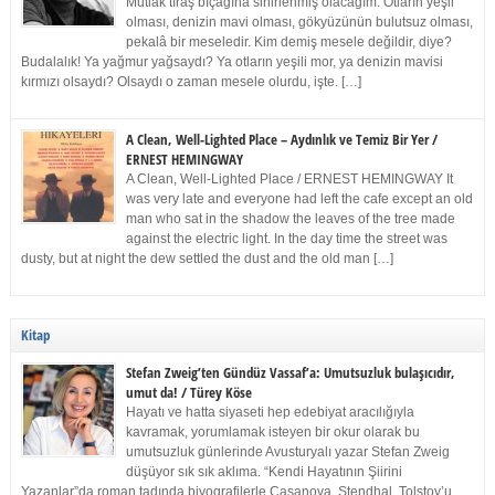
Mutlak tıraş bıçağına sinirlenmiş olacağım. Otların yeşil
olması, denizin mavi olması, gökyüzünün bulutsuz olması,
pekalâ bir meseledir. Kim demiş mesele değildir, diye?
Budalalık! Ya yağmur yağsaydı? Ya otların yeşili mor, ya denizin mavisi
kırmızı olsaydı? Olsaydı o zaman mesele olurdu, işte. […]
A Clean, Well-Lighted Place – Aydınlık ve Temiz Bir Yer /
ERNEST HEMINGWAY
A Clean, Well-Lighted Place / ERNEST HEMINGWAY It
was very late and everyone had left the cafe except an old
man who sat in the shadow the leaves of the tree made
against the electric light. In the day time the street was
dusty, but at night the dew settled the dust and the old man […]
Kitap
Stefan Zweig’ten Gündüz Vassaf’a: Umutsuzluk bulaşıcıdır,
umut da! / Türey Köse
Hayatı ve hatta siyaseti hep edebiyat aracılığıyla
kavramak, yorumlamak isteyen bir okur olarak bu
umutsuzluk günlerinde Avusturyalı yazar Stefan Zweig
düşüyor sık sık aklıma. “Kendi Hayatının Şiirini
Yazanlar”da roman tadında biyografilerle Casanova, Stendhal, Tolstoy’u