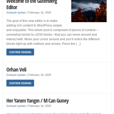
Welcome to the Gutenberg
Editor
Güneyin Işıkları
|
February 16, 2025
The goal of this new editor is to make
adding rich content to WordPress simple
and enjoyable. This whole post is composed of pieces of content—
somewhat similar to LEGO bricks—that you can move around and
interact with. Move your cursor around and you’ll notice the different
blocks light up with outlines and arrows. Press the […]
CONTINUE READING
Orhan Veli
Güneyin Işıkları
|
February 16, 2025
CONTINUE READING
Her Yanım Yangın / M Can Guney
Güneyin Işıkları
|
February 16, 2025