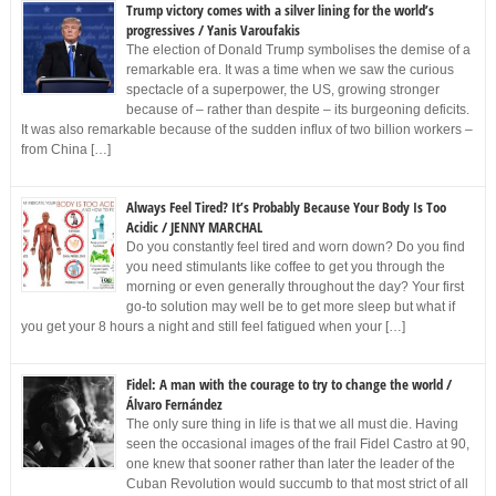
Trump victory comes with a silver lining for the world’s
progressives / Yanis Varoufakis
The election of Donald Trump symbolises the demise of a
remarkable era. It was a time when we saw the curious
spectacle of a superpower, the US, growing stronger
because of – rather than despite – its burgeoning deficits.
It was also remarkable because of the sudden influx of two billion workers –
from China […]
Always Feel Tired? It’s Probably Because Your Body Is Too
Acidic / JENNY MARCHAL
Do you constantly feel tired and worn down? Do you find
you need stimulants like coffee to get you through the
morning or even generally throughout the day? Your first
go-to solution may well be to get more sleep but what if
you get your 8 hours a night and still feel fatigued when your […]
Fidel: A man with the courage to try to change the world /
Álvaro Fernández
The only sure thing in life is that we all must die. Having
seen the occasional images of the frail Fidel Castro at 90,
one knew that sooner rather than later the leader of the
Cuban Revolution would succumb to that most strict of all