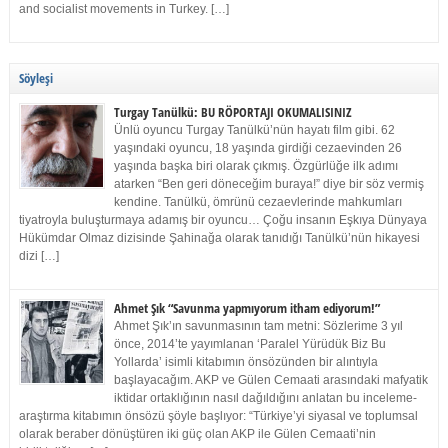
and socialist movements in Turkey. […]
Söyleşi
Turgay Tanülkü: BU RÖPORTAJI OKUMALISINIZ
Ünlü oyuncu Turgay Tanülkü’nün hayatı film gibi. 62
yaşındaki oyuncu, 18 yaşında girdiği cezaevinden 26
yaşında başka biri olarak çıkmış. Özgürlüğe ilk adımı
atarken “Ben geri döneceğim buraya!” diye bir söz vermiş
kendine. Tanülkü, ömrünü cezaevlerinde mahkumları
tiyatroyla buluşturmaya adamış bir oyuncu… Çoğu insanın Eşkıya Dünyaya
Hükümdar Olmaz dizisinde Şahinağa olarak tanıdığı Tanülkü’nün hikayesi
dizi […]
Ahmet Şık “Savunma yapmıyorum itham ediyorum!”
Ahmet Şık’ın savunmasının tam metni: Sözlerime 3 yıl
önce, 2014’te yayımlanan ‘Paralel Yürüdük Biz Bu
Yollarda’ isimli kitabımın önsözünden bir alıntıyla
başlayacağım. AKP ve Gülen Cemaati arasındaki mafyatik
iktidar ortaklığının nasıl dağıldığını anlatan bu inceleme-
araştırma kitabımın önsözü şöyle başlıyor: “Türkiye’yi siyasal ve toplumsal
olarak beraber dönüştüren iki güç olan AKP ile Gülen Cemaati’nin