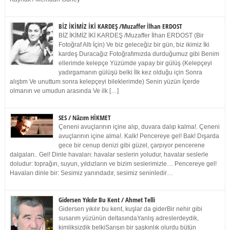
BİZ İKİMİZ İKİ KARDEŞ /Muzaffer İlhan ERDOST
BİZ İKİMİZ İKİ KARDEŞ /Muzaffer İlhan ERDOST (Bir
Fotoğraf Altı İçin) Ve biz geleceğiz bir gün, biz ikimiz İki
kardeş Duracağız Fotoğrafımızda durduğumuz gibi Benim
ellerimde kelepçe Yüzümde yapay bir gülüş (Kelepçeyi
yadırgamanın gülüşü belki İlk kez olduğu için Sonra
alıştım Ve unuttum sonra kelepçeyi bileklerimde) Senin yüzün İçerde
olmanın ve umudun arasında Ve ilk […]
SES / Nâzım HİKMET
Çeneni avuçlarının içine alıp, duvara dalıp kalma!. Çeneni
avuçlarının içine alma!. Kalk! Pencereye gel! Bak! Dışarda
gece bir cenup denizi gibi güzel, çarpıyor pencerene
dalgaları.. Gel! Dinle havaları: havalar seslerin yoludur, havalar seslerle
doludur: toprağın, suyun, yıldızların ve bizim seslerimizle… Pencereye gel!
Havaları dinle bir: Sesimiz yanındadır, sesimiz seninledir…
Gidersen Yıkılır Bu Kent / Ahmet Telli
Gidersen yıkılır bu kent, kuşlar da giderBir nehir gibi
susarım yüzünün deltasındaYanlış adreslerdeydik,
kimliksizdik belkiSarışın bir şaşkınlık olurdu bütün