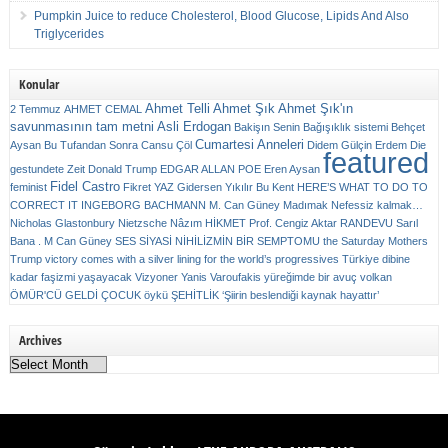
Pumpkin Juice to reduce Cholesterol, Blood Glucose, Lipids And Also
Triglycerides
Konular
Ahmet Telli
Ahmet Şık
Ahmet Şık'ın
2 Temmuz
AHMET CEMAL
savunmasının tam metni
Asli Erdogan
Bakişın Senin
Bağışıklık sistemi
Behçet
Cumartesi Anneleri
Aysan
Bu Tufandan Sonra
Cansu Çöl
Didem Gülçin Erdem
Die
featured
gestundete Zeit
Donald Trump
EDGAR ALLAN POE
Eren Aysan
Fidel Castro
feminist
Fikret YAZ
Gidersen Yıkılır Bu Kent
HERE’S WHAT TO DO TO
CORRECT IT
INGEBORG BACHMANN
M. Can Güney
Madımak
Nefessiz kalmak…
Nicholas Glastonbury
Nietzsche
Nâzım HİKMET
Prof. Cengiz Aktar
RANDEVU
Sarıl
Bana . M Can Güney
SES
SİYASİ NİHİLİZMİN BİR SEMPTOMU
the Saturday Mothers
Trump victory comes with a silver lining for the world’s progressives
Türkiye dibine
kadar faşizmi yaşayacak
Vizyoner
Yanis Varoufakis
yüreğimde bir avuç volkan
ÖMÜR'CÜ GELDİ ÇOCUK
öykü
ŞEHİTLİK
‘Şiirin beslendiği kaynak hayattır’
Archives
Archives