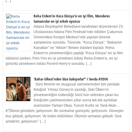
[…]
Reha Erdem’in Koca Dünya’si en iyi film, Menderes
Samancılar en iyi erkek oyuncu
Adana Büyükşehir Belediyesi tarafından düzenlenen 23.
Uluslararası Adana Film Festivali’nde ödüllen Çukurova
Üniversitesi Kongre Merkezi’nde yapılan törenle
sahiplerine sunuldu. Törende, “Koca Dünya”, “Babamın
Kanatları” ve “Albüm” filmleri ödülleri topladı. Reha
Erdem’in yönetmenliğini yaptığı “Koca Dünya” en iyi film
ödülünü alırken, Film-Yön en iyi yönetmen ödülü Reha Erdem’e, en iyi
görüntü yönetmeni ödülü Florent Herry’e sunuldu. […]
‘Bahar ülkesi’nden bize bakıyorlar* / Sevda AYDIN
Sürü filminin en duygusal sahnelerinden biri yandaki
fotoğraf. Yılmaz Güney’in yazdığı, Zeki Ökten’in
yönetmenliğini üstlendiği Sürü’nün setinden çıkan bu
fotoğrafın çekilmesinden yıllar sonra tek tek ayrıldılar
aramızdan Yaman Okay, Tuncel Kurtiz ve Tarık Akan…
#”Ölümü gömdüm, geliyorum. Bir sonbahar günüydü, geliyorum. Güneşler
buz gibiydi, geliyorum. Ve bütün kötülükler. Ölümün armaları gibiydi. Size
anlatırım, geliyorum.” […]