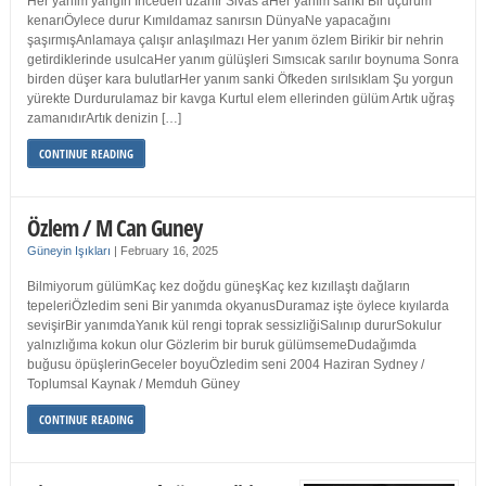
Her yanım yangın İnceden uzanır Sivas’aHer yanım sanki Bir uçurum
kenarıÖylece durur Kımıldamaz sanırsın DünyaNe yapacağını
şaşırmışAnlamaya çalışır anlaşılmazı Her yanım özlem Birikir bir nehrin
getirdiklerinde usulcaHer yanım gülüşleri Sımsıcak sarılır boynuma Sonra
birden düşer kara bulutlarHer yanım sanki Öfkeden sırılsıklam Şu yorgun
yürekte Durdurulamaz bir kavga Kurtul elem ellerinden gülüm Artık uğraş
zamanıdırArtık denizin […]
CONTINUE READING
Özlem / M Can Guney
Güneyin Işıkları
|
February 16, 2025
Bilmiyorum gülümKaç kez doğdu güneşKaç kez kızıllaştı dağların
tepeleriÖzledim seni Bir yanımda okyanusDuramaz işte öylece kıyılarda
sevişirBir yanımdaYanık kül rengi toprak sessizliğiSalınıp dururSokulur
yalnızlığıma kokun olur Gözlerim bir buruk gülümsemeDudağımda
buğusu öpüşlerinGeceler boyuÖzledim seni 2004 Haziran Sydney /
Toplumsal Kaynak / Memduh Güney
CONTINUE READING