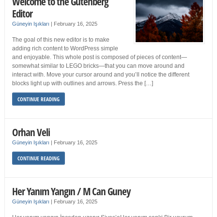
Welcome to the Gutenberg
Editor
Güneyin Işıkları
|
February 16, 2025
The goal of this new editor is to make
adding rich content to WordPress simple
and enjoyable. This whole post is composed of pieces of content—
somewhat similar to LEGO bricks—that you can move around and
interact with. Move your cursor around and you’ll notice the different
blocks light up with outlines and arrows. Press the […]
CONTINUE READING
Orhan Veli
Güneyin Işıkları
|
February 16, 2025
CONTINUE READING
Her Yanım Yangın / M Can Guney
Güneyin Işıkları
|
February 16, 2025