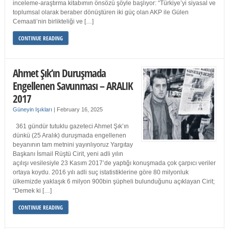
inceleme-araştırma kitabımın önsözü şöyle başlıyor: “Türkiye’yi siyasal ve
toplumsal olarak beraber dönüştüren iki güç olan AKP ile Gülen
Cemaati’nin birlikteliği ve […]
CONTINUE READING
Ahmet Şık’ın Duruşmada
Engellenen Savunması – ARALIK
2017
Güneyin Işıkları
|
February 16, 2025
361 gündür tutuklu gazeteci Ahmet Şık’ın
dünkü (25 Aralık) duruşmada engellenen
beyanının tam metnini yayınlıyoruz Yargıtay
Başkanı İsmail Rüştü Cirit, yeni adli yılın
açılışı vesilesiyle 23 Kasım 2017’de yaptığı konuşmada çok çarpıcı veriler
ortaya koydu. 2016 yılı adli suç istatistiklerine göre 80 milyonluk
ülkemizde yaklaşık 6 milyon 900bin şüpheli bulunduğunu açıklayan Cirit;
“Demek ki […]
CONTINUE READING