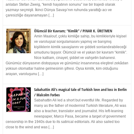
anlatan Stefan Zweig, “kendi hayatının sonunu” ise bir trajedi olarak
yazmayı seçmişti. İkinci Dünya Savaşı’nın ruhunda yarattığı acı ve
çaresizliğe dayanamayan […]
Ölümcül Bir Kavram; “Kimlik” / PINAR K. ÜRETMEN
Amin Maalouf, çoklu kimliğe sahip, bu kimlikleriyle kişisel
ve varoluşsal sorgulamasını yapmış ve barışmış
kişiliklerin kimlik savaşlarını ve şiddeti sonlandırabileceği
umudunu taşıyor. Ölümcül ve el yakan bir kavram “kimlik”.
Nice katliam, cinayet, şiddet ve vahşetin bahanesi.
Günümüz dünyasının distopyaya ve günümüz insanınınsa eleştirel zekâdan
yoksun otomatlar haline gelmesinin şifresi. Oysa kimlik, kim olduğunu
arayan, varoluşunu […]
Sabahattin Ali’s magical tale of Turkish love and loss in Berlin
/ Malcolm Forbes
Sabahattin Ali led a short but eventful life. Regarded by
many as the father of modernist Turkish literature, Ali was
also a teacher, translator and journalist. His left-leaning
newspaper, Marco Pasa, became a target of government
censorship in the 1940s due to its satirical editorials. Ali also sailed too
close to the wind and was […]