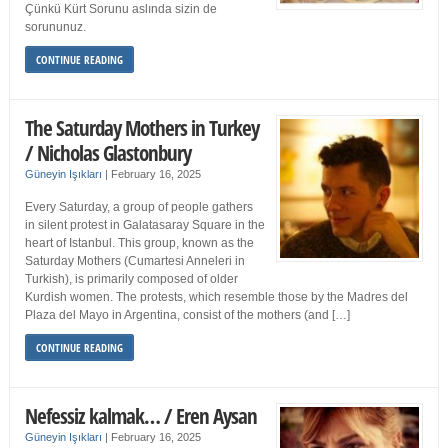
Çünkü Kürt Sorunu aslında sizin de
sorununuz.
CONTINUE READING
The Saturday Mothers in Turkey
/ Nicholas Glastonbury
Güneyin Işıkları
|
February 16, 2025
Every Saturday, a group of people gathers
in silent protest in Galatasaray Square in the
heart of Istanbul. This group, known as the
Saturday Mothers (Cumartesi Anneleri in
Turkish), is primarily composed of older
Kurdish women. The protests, which resemble those by the Madres del
Plaza del Mayo in Argentina, consist of the mothers (and […]
CONTINUE READING
Nefessiz kalmak… / Eren Aysan
Güneyin Işıkları
|
February 16, 2025