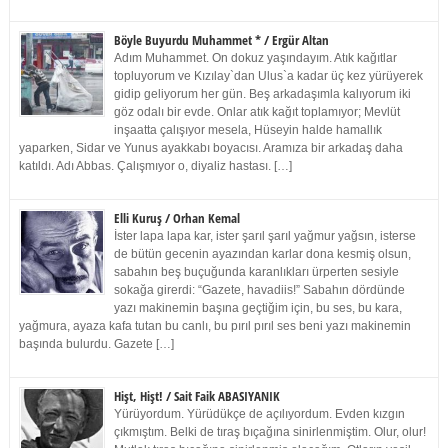
Böyle Buyurdu Muhammet * / Ergür Altan
Adım Muhammet. On dokuz yaşındayım. Atık kağıtlar
topluyorum ve Kızılay`dan Ulus`a kadar üç kez yürüyerek
gidip geliyorum her gün. Beş arkadaşımla kalıyorum iki
göz odalı bir evde. Onlar atık kağıt toplamıyor; Mevlüt
inşaatta çalışıyor mesela, Hüseyin halde hamallık
yaparken, Sidar ve Yunus ayakkabı boyacısı. Aramıza bir arkadaş daha
katıldı. Adı Abbas. Çalışmıyor o, diyaliz hastası. […]
Elli Kuruş / Orhan Kemal
İster lapa lapa kar, ister şarıl şarıl yağmur yağsın, isterse
de bütün gecenin ayazından karlar dona kesmiş olsun,
sabahın beş buçuğunda karanlıkları ürperten sesiyle
sokağa girerdi: “Gazete, havadiis!” Sabahın dördünde
yazı makinemin başına geçtiğim için, bu ses, bu kara,
yağmura, ayaza kafa tutan bu canlı, bu pırıl pırıl ses beni yazı makinemin
başında bulurdu. Gazete […]
Hişt, Hişt! / Sait Faik ABASIYANIK
Yürüyordum. Yürüdükçe de açılıyordum. Evden kızgın
çıkmıştım. Belki de tıraş bıçağına sinirlenmiştim. Olur, olur!