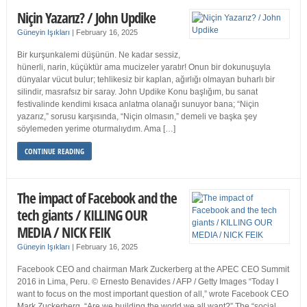
Niçin Yazarız? / John Updike
Güneyin Işıkları
|
February 16, 2025
Bir kurşunkalemi düşünün. Ne kadar sessiz,
hünerli, narin, küçüktür ama mucizeler yaratır! Onun bir dokunuşuyla
dünyalar vücut bulur; tehlikesiz bir kaplan, ağırlığı olmayan buharlı bir
silindir, masrafsız bir saray. John Updike Konu başlığım, bu sanat
festivalinde kendimi kısaca anlatma olanağı sunuyor bana; “Niçin
yazarız,” sorusu karşısında, “Niçin olmasın,” demeli ve başka şey
söylemeden yerime oturmalıydım. Ama […]
CONTINUE READING
The impact of Facebook and the
tech giants / KILLING OUR
MEDIA / NICK FEIK
Güneyin Işıkları
|
February 16, 2025
Facebook CEO and chairman Mark Zuckerberg at the APEC CEO Summit
2016 in Lima, Peru. © Ernesto Benavides / AFP / Getty Images “Today I
want to focus on the most important question of all,” wrote Facebook CEO
Mark Zuckerberg. “Are we building the world we all want?” The “social