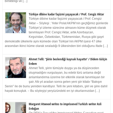
birlikteliği ve […]
Türkiye dibine kadar faşizmi yaşayacak / Prof. Cengiz Aktar
Türkiye dibine kadar faşizmi yaşayacak / Prof. Cengiz
Aktar – Söyleşi : Yeter Polat AKPM’nin geçtiğimiz günlerde
Türkiye’yi izleme sürecine almasını küme düşmek olarak
tanımlayan Prof. Cengiz Aktar, artık Azerbaycan,
Kırgızistan, Özbekistan, Türkmenistan, Rusya gibi gayri
demokratik ülkelerle aynı kümede olan Türkiye’nin AKPM üyesi 47 ülke
arasından ikinci küme olarak sıraladığı 9 ülkesinden biri olduğunu ifade […]
Ahmet Telli: ‘Şiirin beslendiği kaynak hayattır’ / Didem Gülçin
Erdem
Ahmet Telli, şiirin tümüyle duygu ya da düşünceden
oluşmadığını vurgulayan, bu edebi türü anlama değil
anlamlandırma üzerine bir etkinlik olarak tanımlayan bir
şair. Altı yıl aradan sonra gelen yeni şiir kitabı “Bakışın
Senin” ile de bunu yeniden kanıtlıyor. Telli ile yeni kitabını, şiiri ve şiire dahil
hayatı konuştuk. – Bu söyleşiyi yeryüzündeki en iyi okurlarınızdan […]
Margaret Atwood writes to imprisoned Turkish writer Asli
Erdoğan