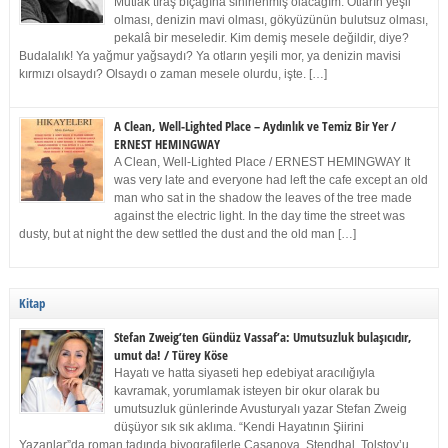
Mutlak tıraş bıçağına sinirlenmiş olacağım. Otların yeşil
olması, denizin mavi olması, gökyüzünün bulutsuz olması,
pekalâ bir meseledir. Kim demiş mesele değildir, diye?
Budalalık! Ya yağmur yağsaydı? Ya otların yeşili mor, ya denizin mavisi
kırmızı olsaydı? Olsaydı o zaman mesele olurdu, işte. […]
A Clean, Well-Lighted Place – Aydınlık ve Temiz Bir Yer /
ERNEST HEMINGWAY
A Clean, Well-Lighted Place / ERNEST HEMINGWAY It
was very late and everyone had left the cafe except an old
man who sat in the shadow the leaves of the tree made
against the electric light. In the day time the street was
dusty, but at night the dew settled the dust and the old man […]
Kitap
Stefan Zweig’ten Gündüz Vassaf’a: Umutsuzluk bulaşıcıdır,
umut da! / Türey Köse
Hayatı ve hatta siyaseti hep edebiyat aracılığıyla
kavramak, yorumlamak isteyen bir okur olarak bu
umutsuzluk günlerinde Avusturyalı yazar Stefan Zweig
düşüyor sık sık aklıma. “Kendi Hayatının Şiirini
Yazanlar”da roman tadında biyografilerle Casanova, Stendhal, Tolstoy’u