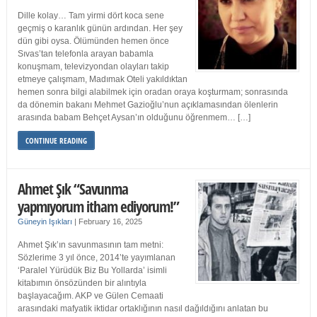
Dille kolay… Tam yirmi dört koca sene
geçmiş o karanlık günün ardından. Her şey
dün gibi oysa. Ölümünden hemen önce
Sıvas’tan telefonla arayan babamla
konuşmam, televizyondan olayları takip
etmeye çalışmam, Madımak Oteli yakıldıktan
hemen sonra bilgi alabilmek için oradan oraya koşturmam; sonrasında
da dönemin bakanı Mehmet Gazioğlu’nun açıklamasından ölenlerin
arasında babam Behçet Aysan’ın olduğunu öğrenmem… […]
CONTINUE READING
Ahmet Şık “Savunma
yapmıyorum itham ediyorum!”
Güneyin Işıkları
|
February 16, 2025
Ahmet Şık’ın savunmasının tam metni:
Sözlerime 3 yıl önce, 2014’te yayımlanan
‘Paralel Yürüdük Biz Bu Yollarda’ isimli
kitabımın önsözünden bir alıntıyla
başlayacağım. AKP ve Gülen Cemaati
arasındaki mafyatik iktidar ortaklığının nasıl dağıldığını anlatan bu