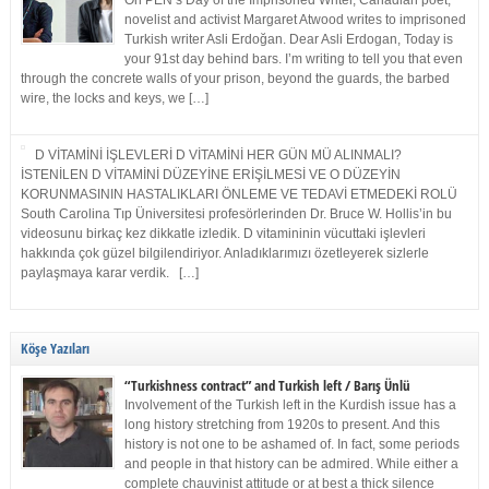
On PEN’s Day of the Imprisoned Writer, Canadian poet,
novelist and activist Margaret Atwood writes to imprisoned
Turkish writer Asli Erdoğan. Dear Asli Erdogan, Today is
your 91st day behind bars. I’m writing to tell you that even
through the concrete walls of your prison, beyond the guards, the barbed
wire, the locks and keys, we […]
D VİTAMİNİ İŞLEVLERİ D VİTAMİNİ HER GÜN MÜ ALINMALI?
İSTENİLEN D VİTAMİNİ DÜZEYİNE ERİŞİLMESİ VE O DÜZEYİN
KORUNMASININ HASTALIKLARI ÖNLEME VE TEDAVİ ETMEDEKİ ROLÜ
South Carolina Tıp Üniversitesi profesörlerinden Dr. Bruce W. Hollis’in bu
videosunu birkaç kez dikkatle izledik. D vitamininin vücuttaki işlevleri
hakkında çok güzel bilgilendiriyor. Anladıklarımızı özetleyerek sizlerle
paylaşmaya karar verdik. […]
Köşe Yazıları
“Turkishness contract” and Turkish left / Barış Ünlü
Involvement of the Turkish left in the Kurdish issue has a
long history stretching from 1920s to present. And this
history is not one to be ashamed of. In fact, some periods
and people in that history can be admired. While either a
complete chauvinist attitude or at best a thick silence