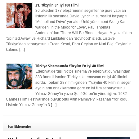
21. Yüzyılın En İyi 100 Filmi
36 ülkeden 177 eleştirmenin seçimlerine göre yapılan
listenin ilk sırasında David Lynch’in sürrealist başyapıtı
‘Mulholland Drive’ yer aldı. Ünlü yönetmeni Wong Kar-
wai’den ‘In the Mood for Love’, Paul Thomas
Anderson’dan ‘There Will Be Blood’, Hayao Miyazaki’den
‘Spirited Away’ ve Richard Linklater’dan ‘Boyhood’ izledi. Listeye
Türkiye’den senaryosunu Ercan Kesal, Ebru Ceylan ve Nuri Bilgi Ceylan’ın
kaleme […]
Türkiye Sinemasında Yüzyılın En İyi 40 Filmi
Edebiyat dergisi Notos sinema ve edebiyat dünyasından
383 önemli ismine Türkiye sinemasının en iyi 40 filmini
sordu. Toplam 287 film içinden ‘Yüzyılın 40 Filmi’ni seçen
aydınların ortak kararına göre en iyi film senaryosunu
Yılmaz Güney’in yazıp Şerif Gören’in yönettiği ve 1982
Cannes Film Festival’inde büyük ödül Altın Palmiye’yi kazanan ‘Yol’ oldu.
Listede Yılmaz Güney’in 3 […]
Son Eklenenler