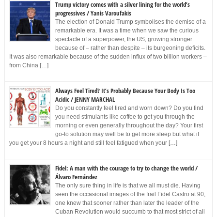
Trump victory comes with a silver lining for the world’s
progressives / Yanis Varoufakis
The election of Donald Trump symbolises the demise of a
remarkable era. It was a time when we saw the curious
spectacle of a superpower, the US, growing stronger
because of – rather than despite – its burgeoning deficits.
It was also remarkable because of the sudden influx of two billion workers –
from China […]
Always Feel Tired? It’s Probably Because Your Body Is Too
Acidic / JENNY MARCHAL
Do you constantly feel tired and worn down? Do you find
you need stimulants like coffee to get you through the
morning or even generally throughout the day? Your first
go-to solution may well be to get more sleep but what if
you get your 8 hours a night and still feel fatigued when your […]
Fidel: A man with the courage to try to change the world /
Álvaro Fernández
The only sure thing in life is that we all must die. Having
seen the occasional images of the frail Fidel Castro at 90,
one knew that sooner rather than later the leader of the
Cuban Revolution would succumb to that most strict of all