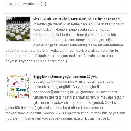
prevailed towards the […]
SİYASİ NİHİLİZMİN BİR SEMPTOMU; “ŞEHİTLİK” / Cansu Çöl
İnsanlık için “şehitlik” in tarihi, denilebilir ki “kutsal”ın tarihi
kadar eskidir. Hemen hemen bütün toplumlarda
birbirinden farklı ideolojiler, inançlar ve hatta meslek
grupları tarafından “kutsal” amaçları, inançları uğruna
ölenlerin “şehit” olarak adlandırılışına ve bu adlandırmayı
yapanlar tarafından bu ölüm vakalarının sembolik olarak sahiplenilip bir
“şehadet mertebesi” içerisinde anılışına rastlanır. Burada sorun elbette
hayatını kaybedenlerin adlandırılması […]
Bağışıklık sistemini güçlendirmenin 20 yolu
Soğuk havalar geldiğinde virüsler tarafından hasta
edilmek hiç hoş değildir. Bu yüzden şimdi
bahsedeceğimiz bağışıklık güçlendirici tavsiyeler sizi
virüslerin getirdiği hastalıklardan koruyup, mevsimin tadını
çıkarmanızı sağlayabilir. Şekerden kaçınmak Çok fazla
şeker tüketmek bağışıklık sisteminin bakterilere karşı savaşan
mekanizmasını bastırır. Sadece 75-100 gram şeker tüketmek bile beyaz kan
hücrelerinin bakterileri yok edecek gücünü azaltır. Doğal meyve […]