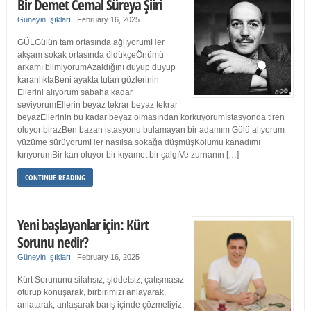
Bir Demet Cemal Süreya Şiiri
Güneyin Işıkları
|
February 16, 2025
GÜLGülün tam ortasında ağlıyorumHer
akşam sokak ortasında öldükçeÖnümü
arkamı bilmiyorumAzaldığını duyup duyup
karanlıktaBeni ayakta tutan gözlerinin
Ellerini alıyorum sabaha kadar
seviyorumEllerin beyaz tekrar beyaz tekrar
beyazEllerinin bu kadar beyaz olmasından korkuyorumİstasyonda tiren
oluyor birazBen bazan istasyonu bulamayan bir adamım Gülü alıyorum
yüzüme sürüyorumHer nasılsa sokağa düşmüşKolumu kanadımı
kırıyorumBir kan oluyor bir kıyamet bir çalgıVe zurnanın […]
CONTINUE READING
Yeni başlayanlar için: Kürt
Sorunu nedir?
Güneyin Işıkları
|
February 16, 2025
Kürt Sorununu silahsız, şiddetsiz, çatışmasız
oturup konuşarak, birbirimizi anlayarak,
anlatarak, anlaşarak barış içinde çözmeliyiz.