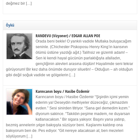
değmez bir […]
Öykü
RANDEVU (Vizyoner) / EDGAR ALLAN POE
Orada beni bekle! O yankılı vadide Mutlaka buluşacağım
seninle. (Chichester Piskoposu Henry King’in karısının
ölümü üstüne yazdığı ağıt.) Talihsiz ve gizemli adam! –
Sen ki kendi hayal gücünün parlaklığıyla afalladın,
gençliğinin alevleri arasına düştün! Hayalimde seni tekrar
görüyorum! Bir kez daha önümde duruyor siluetin! – Olduğun – ah olduğun
gibi değil soğuk vadide ve gölgelerin […]
Karıncanın boyu / Hasibe Özdemir
Karıncanın boyu / Hasibe Özdemir “Şişirdin içimi yemin
ederim ya! Deseydin methiyeler düzeceğiz, çıkmazdım
evden.” Sesi sinirden titriyor. “Sana gel demedim kızım.”
diyorum sakince. “Takıldın peşime madem, ne duyarsan
katlanacaksın.” Bir sigara yakıyor. Başını yana yatırıp,
bezmiş annelerin yılgın bakışıyla süzüyor beni. Kaşlarımı kaldırıp ona
bakıyorum ben de. Pes ediyor. “Git nereye atacaksan at, ben mezeleri
söylüyorum […]