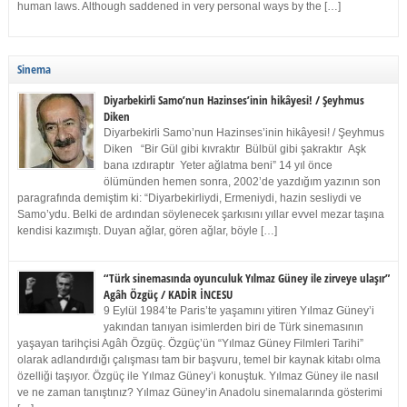
human laws. Although saddened in very personal ways by the […]
Sinema
Diyarbekirli Samo’nun Hazinses’inin hikâyesi! / Şeyhmus
Diken
Diyarbekirli Samo’nun Hazinses’inin hikâyesi! / Şeyhmus
Diken “Bir Gül gibi kıvraktır Bülbül gibi şakraktır Aşk
bana ızdıraptır Yeter ağlatma beni” 14 yıl önce
ölümünden hemen sonra, 2002’de yazdığım yazının son
paragrafında demiştim ki: “Diyarbekirliydi, Ermeniydi, hazin sesliydi ve
Samo’ydu. Belki de ardından söylenecek şarkısını yıllar evvel mezar taşına
kendisi kazımıştı. Duyan ağlar, gören ağlar, böyle […]
“Türk sinemasında oyunculuk Yılmaz Güney ile zirveye ulaşır”
Agâh Özgüç / KADİR İNCESU
9 Eylül 1984’te Paris’te yaşamını yitiren Yılmaz Güney’i
yakından tanıyan isimlerden biri de Türk sinemasının
yaşayan tarihçisi Agâh Özgüç. Özgüç’ün “Yılmaz Güney Filmleri Tarihi”
olarak adlandırdığı çalışması tam bir başvuru, temel bir kaynak kitabı olma
özelliği taşıyor. Özgüç ile Yılmaz Güney’i konuştuk. Yılmaz Güney ile nasıl
ve ne zaman tanıştınız? Yılmaz Güney’in Anadolu sinemalarında gösterimi