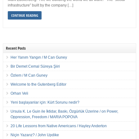
infrastructure” built by the company […]
CONTINUE READING
Recent Posts
Her Yanım Yangın / M Can Guney
Bir Demet Cemal Süreya Şiiri
Özlem / M Can Guney
Welcome to the Gutenberg Editor
Orhan Veli
Yeni başlayanlar için: Kürt Sorunu nedir?
Ursula K. Le Guin ile İktidar, Baskı, Özgürlük Üzerine / on Power,
Oppression, Freedom / MARIA POPOVA
20 Life Lessons from Native Americans / Hayley Anderton
Niçin Yazarız? / John Updike