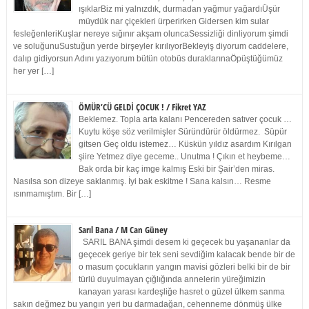
ışıklarBiz mi yalnızdık, durmadan yağmur yağardıÜşür
müydük nar çiçekleri ürperirken Gidersen kim sular
fesleğenleriKuşlar nereye sığınır akşam oluncaSessizliği dinliyorum şimdi
ve soluğunuSustuğun yerde birşeyler kırılıyorBekleyiş diyorum caddelere,
dalıp gidiyorsun Adını yazıyorum bütün otobüs duraklarınaÖpüştüğümüz
her yer […]
ÖMÜR’CÜ GELDİ ÇOCUK ! / Fikret YAZ
Beklemez. Topla arta kalanı Pencereden satıver çocuk …
Kuytu köşe söz verilmişler Süründürür öldürmez. Süpür
gitsen Geç oldu istemez… Küskün yıldız asardım Kırılgan
şiire Yetmez diye geceme.. Unutma ! Çıkın et heybeme…
Bak orda bir kaç imge kalmış Eski bir Şair’den miras.
Nasılsa son dizeye saklanmış. İyi bak eskitme ! Sana kalsın… Resme
ısınmamıştım. Bir […]
Sarıl Bana / M Can Güney
SARIL BANA şimdi desem ki geçecek bu yaşananlar da
geçecek geriye bir tek seni sevdiğim kalacak bende bir de
o masum çocukların yangın mavisi gözleri belki bir de bir
türlü duyulmayan çığlığında annelerin yüreğimizin
kanayan yarası kardeşliğe hasret o güzel ülkem sanma
sakın değmez bu yangın yeri bu darmadağan, cehenneme dönmüş ülke