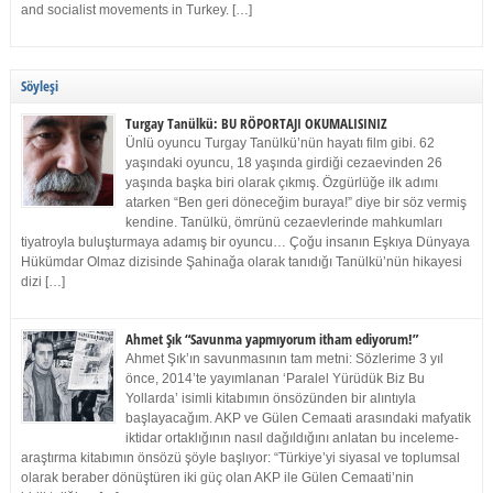
and socialist movements in Turkey. […]
Söyleşi
Turgay Tanülkü: BU RÖPORTAJI OKUMALISINIZ
Ünlü oyuncu Turgay Tanülkü’nün hayatı film gibi. 62
yaşındaki oyuncu, 18 yaşında girdiği cezaevinden 26
yaşında başka biri olarak çıkmış. Özgürlüğe ilk adımı
atarken “Ben geri döneceğim buraya!” diye bir söz vermiş
kendine. Tanülkü, ömrünü cezaevlerinde mahkumları
tiyatroyla buluşturmaya adamış bir oyuncu… Çoğu insanın Eşkıya Dünyaya
Hükümdar Olmaz dizisinde Şahinağa olarak tanıdığı Tanülkü’nün hikayesi
dizi […]
Ahmet Şık “Savunma yapmıyorum itham ediyorum!”
Ahmet Şık’ın savunmasının tam metni: Sözlerime 3 yıl
önce, 2014’te yayımlanan ‘Paralel Yürüdük Biz Bu
Yollarda’ isimli kitabımın önsözünden bir alıntıyla
başlayacağım. AKP ve Gülen Cemaati arasındaki mafyatik
iktidar ortaklığının nasıl dağıldığını anlatan bu inceleme-
araştırma kitabımın önsözü şöyle başlıyor: “Türkiye’yi siyasal ve toplumsal
olarak beraber dönüştüren iki güç olan AKP ile Gülen Cemaati’nin