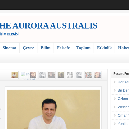
 / THE AURORA AUSTRALIS
BİLİM DERGİSİ
Sinema
Çevre
Bilim
Felsefe
Toplum
Etkinlik
Habe
Recent Pos
Her Ya
Bir De
Özlem 
Welcom
z
Orhan 
.
Yeni ba