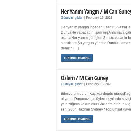
Her Yanım Yangın / M Can Gune
Güneyin Işıkları
|
February 16, 2025
Her yanım yangın İnceden uzanır Sivas’aHer
DünyaNe yapacağını şaşırmışAnlamaya çalışır
usulcaHer yanım gülüşleri Sımsıcak sarılır
sırılsıklam Şu yorgun yürekte Durdurulamaz 
denizin […]
CONTINUE READING
Özlem / M Can Guney
Güneyin Işıkları
|
February 16, 2025
Bilmiyorum gülümKaç kez doğdu güneşKaç kez
okyanusDuramaz işte öylece kıyılarda sevişi
yalnızlığıma kokun olur Gözlerim bir bur
seni 2004 Haziran Sydney / Toplumsal Ka
CONTINUE READING