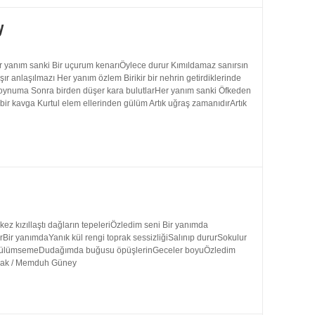
y
 yanım sanki Bir uçurum kenarıÖylece durur Kımıldamaz sanırsın
 anlaşılmazı Her yanım özlem Birikir bir nehrin getirdiklerinde
 boynuma Sonra birden düşer kara bulutlarHer yanım sanki Öfkeden
bir kavga Kurtul elem ellerinden gülüm Artık uğraş zamanıdırArtık
 kızıllaştı dağların tepeleriÖzledim seni Bir yanımda
rBir yanımdaYanık kül rengi toprak sessizliğiSalınıp dururSokulur
uk gülümsemeDudağımda buğusu öpüşlerinGeceler boyuÖzledim
ynak / Memduh Güney