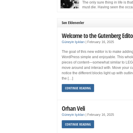
more sleep but what if you get your 8 hours a
The only sure thing in life is tha
and still feel fatigued when your […]
must die. Having seen the occa
images of the frail Fidel Castro 
one knew that sooner rather than later the lea
the Cuban Revolution would succumb to that
Son Eklenenler
strict of all human laws. Although saddened i
personal ways by the […]
Welcome to the Gutenberg Edito
Güneyin Işıkları
|
February 16, 2025
The goal of this new editor is to make adding
WordPress simple and enjoyable. This whol
pieces of content—somewhat similar to LEG
move around and interact with. Move your cu
notice the different blocks light up with outl
the […]
CONTINUE READING
Orhan Veli
Güneyin Işıkları
|
February 16, 2025
CONTINUE READING