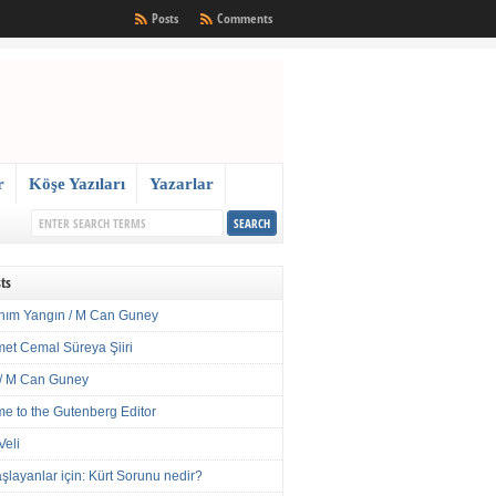
Posts
Comments
r
Köşe Yazıları
Yazarlar
ts
nım Yangın / M Can Guney
met Cemal Süreya Şiiri
/ M Can Guney
e to the Gutenberg Editor
Veli
şlayanlar için: Kürt Sorunu nedir?