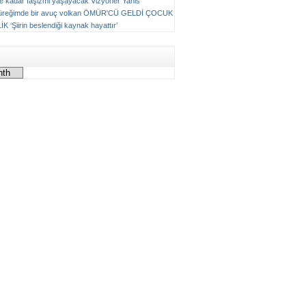
ne kadar faşizmi yaşayacak
Vizyoner
Yanis
üreğimde bir avuç volkan
ÖMÜR'CÜ GELDİ ÇOCUK
LİK
‘Şiirin beslendiği kaynak hayattır’