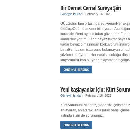
Bir Demet Cemal Süreya Şiiri
Güneyin Işıkları
|
February 16, 2025
GÜLGülün tam ortasında ağlıyorumHer akşa
öldükçeÖnümü arkamı bilmiyorumAzaldığın
karanlıktaBeni ayakta tutan gözlerinin Eller
kadar seviyorumEllerin beyaz tekrar beyaz t
kadar beyaz olmasından korkuyorumİstasyon
birazBen bazan istasyonu bulamayan bir a
yüzüme sürüyorumHer nasılsa sokağa düş
kırıyorumBir kan oluyor bir kıyamet bir çalgı
CONTINUE READING
Yeni başlayanlar için: Kürt Sorun
Güneyin Işıkları
|
February 16, 2025
Kürt Sorununu silahsız, şiddetsiz, çatışmasız
anlayarak, anlatarak, anlaşarak barış içind
aslında sizin de sorununuz.
CONTINUE READING