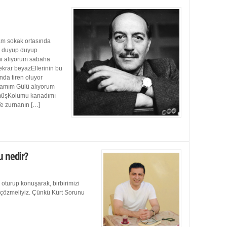
m sokak ortasında
ı duyup duyup
ini alıyorum sabaha
ekrar beyazEllerinin bu
da tiren oluyor
damım Gülü alıyorum
müşKolumu kanadımı
Ve zurnanın […]
u nedir?
 oturup konuşarak, birbirimizi
e çözmeliyiz. Çünkü Kürt Sorunu