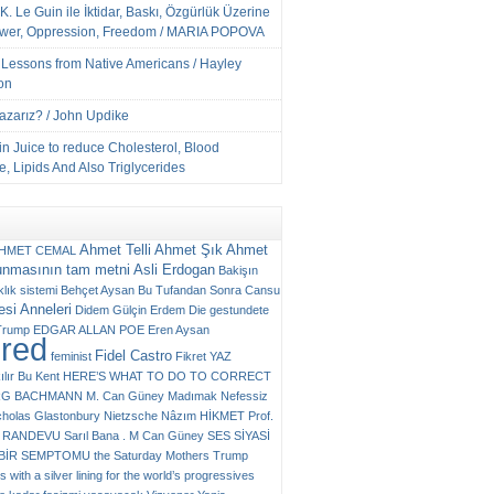
K. Le Guin ile İktidar, Baskı, Özgürlük Üzerine
ower, Oppression, Freedom / MARIA POPOVA
e Lessons from Native Americans / Hayley
on
Yazarız? / John Updike
n Juice to reduce Cholesterol, Blood
, Lipids And Also Triglycerides
Ahmet Telli
Ahmet Şık
Ahmet
HMET CEMAL
unmasının tam metni
Asli Erdogan
Bakişın
klık sistemi
Behçet Aysan
Bu Tufandan Sonra
Cansu
si Anneleri
Didem Gülçin Erdem
Die gestundete
Trump
EDGAR ALLAN POE
Eren Aysan
ured
Fidel Castro
feminist
Fikret YAZ
ılır Bu Kent
HERE’S WHAT TO DO TO CORRECT
RG BACHMANN
M. Can Güney
Madımak
Nefessiz
cholas Glastonbury
Nietzsche
Nâzım HİKMET
Prof.
RANDEVU
Sarıl Bana . M Can Güney
SES
SİYASİ
N BİR SEMPTOMU
the Saturday Mothers
Trump
 with a silver lining for the world’s progressives