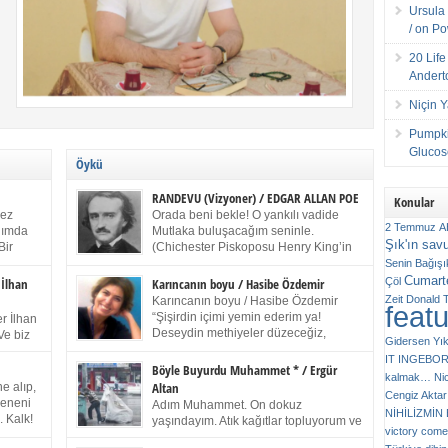
Ursula 
/ on P
20 Lif
Andert
Niçin 
Pumpki
Glucose
Öykü
RANDEVU (Vizyoner) / EDGAR ALLAN POE
Konular
kez
Orada beni bekle! O yankılı vadide
2 Temmuz
A
anımda
Mutlaka buluşacağım seninle.
Şık'ın sav
Bir
(Chichester Piskoposu Henry King’in
ıp
karısının ölümü üstüne yazdığı ağıt.)
Senin
Bağışı
m bir
Talihsiz ve gizemli adam! – Sen ki kendi hayal
Cumarte
Çöl
 İlhan
Karıncanın boyu / Hasibe Özdemir
gücünün parlaklığıyla afalladın, gençliğinin alevleri
Zeit
Donald 
Karıncanın boyu / Hasibe Özdemir
feat
ziran
arasına düştün! Hayalimde seni tekrar görüyorum!
“Şişirdin içimi yemin ederim ya!
r İlhan
Bir kez daha önümde duruyor siluetin! – Olduğun –
Deseydin methiyeler düzeceğiz,
Ve biz
Gidersen Yık
ah olduğun gibi değil soğuk vadide ve gölgelerin […]
çıkmazdım evden.” Sesi sinirden
 kardeş
IT
INGEBO
titriyor. “Sana gel demedim kızım.” diyorum sakince.
Benim
Böyle Buyurdu Muhammet * / Ergür
kalmak…
Ni
“Takıldın peşime madem, ne duyarsan
Altan
e alıp,
Cengiz Aktar
katlanacaksın.” Bir sigara yakıyor. Başını yana yatırıp,
 olduğu
Çeneni
Adım Muhammet. On dokuz
bezmiş annelerin yılgın bakışıyla süzüyor beni.
NİHİLİZMİ
. Kalk!
yaşındayım. Atık kağıtlar topluyorum ve
Kaşlarımı kaldırıp ona bakıyorum ben de. Pes ediyor.
victory comes
ışarda
Kızılay`dan Ulus`a kadar üç kez
“Git nereye atacaksan at, ben mezeleri söylüyorum