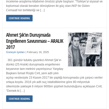
inceleme-araştırma kitabımın önsözü şöyle başlıyor: “Türkiye’yi siyasal ve
toplumsal olarak beraber dönüştüren iki güç olan AKP ile Gülen
Cemaati’nin birlikteliği ve […]
CONTINUE READING
Ahmet Şık’ın Duruşmada
Engellenen Savunması – ARALIK
2017
Güneyin Işıkları
|
February 16, 2025
361 gündür tutuklu gazeteci Ahmet Şık’ın
dünkü (25 Aralık) duruşmada engellenen
beyanının tam metnini yayınlıyoruz Yargıtay
Başkanı İsmail Rüştü Cirit, yeni adli yılın
açılışı vesilesiyle 23 Kasım 2017’de yaptığı konuşmada çok çarpıcı veriler
ortaya koydu. 2016 yılı adli suç istatistiklerine göre 80 milyonluk
ülkemizde yaklaşık 6 milyon 900bin şüpheli bulunduğunu açıklayan Cirit;
“Demek ki […]
CONTINUE READING