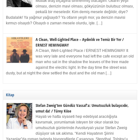
Mutlak tıraş bıçağına sinirlenmiş olacağım. Otların yeşil
olması, denizin mavi olması, gökyüzünün bulutsuz olması,
pekalâ bir meseledir. Kim demiş mesele değildir, diye?
Budalalık! Ya yağmur yağsaydı? Ya otların yeşili mor, ya denizin mavisi
kırmızı olsaydı? Olsaydı o zaman mesele olurdu, işte. […]
A Clean, Well-Lighted Place – Aydınlık ve Temiz Bir Yer /
ERNEST HEMINGWAY
A Clean, Well-Lighted Place / ERNEST HEMINGWAY It
was very late and everyone had left the cafe except an old
man who sat in the shadow the leaves of the tree made
against the electric light. In the day time the street was
dusty, but at night the dew settled the dust and the old man […]
Kitap
Stefan Zweig’ten Gündüz Vassaf’a: Umutsuzluk bulaşıcıdır,
umut da! / Türey Köse
Hayatı ve hatta siyaseti hep edebiyat aracılığıyla
kavramak, yorumlamak isteyen bir okur olarak bu
umutsuzluk günlerinde Avusturyalı yazar Stefan Zweig
düşüyor sık sık aklıma. “Kendi Hayatının Şiirini
Yazanlar”da roman tadında biyografilerle Casanova, Stendhal, Tolstoy’u