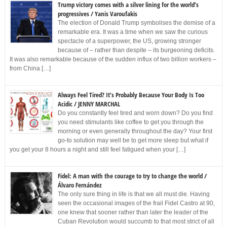
Trump victory comes with a silver lining for the world’s
progressives / Yanis Varoufakis
The election of Donald Trump symbolises the demise of a
remarkable era. It was a time when we saw the curious
spectacle of a superpower, the US, growing stronger
because of – rather than despite – its burgeoning deficits.
It was also remarkable because of the sudden influx of two billion workers –
from China […]
Always Feel Tired? It’s Probably Because Your Body Is Too
Acidic / JENNY MARCHAL
Do you constantly feel tired and worn down? Do you find
you need stimulants like coffee to get you through the
morning or even generally throughout the day? Your first
go-to solution may well be to get more sleep but what if
you get your 8 hours a night and still feel fatigued when your […]
Fidel: A man with the courage to try to change the world /
Álvaro Fernández
The only sure thing in life is that we all must die. Having
seen the occasional images of the frail Fidel Castro at 90,
one knew that sooner rather than later the leader of the
Cuban Revolution would succumb to that most strict of all