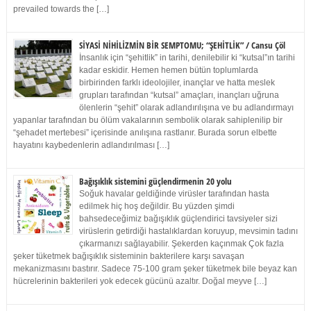
prevailed towards the […]
SİYASİ NİHİLİZMİN BİR SEMPTOMU; “ŞEHİTLİK” / Cansu Çöl
İnsanlık için “şehitlik” in tarihi, denilebilir ki “kutsal”ın tarihi
kadar eskidir. Hemen hemen bütün toplumlarda
birbirinden farklı ideolojiler, inançlar ve hatta meslek
grupları tarafından “kutsal” amaçları, inançları uğruna
ölenlerin “şehit” olarak adlandırılışına ve bu adlandırmayı
yapanlar tarafından bu ölüm vakalarının sembolik olarak sahiplenilip bir
“şehadet mertebesi” içerisinde anılışına rastlanır. Burada sorun elbette
hayatını kaybedenlerin adlandırılması […]
Bağışıklık sistemini güçlendirmenin 20 yolu
Soğuk havalar geldiğinde virüsler tarafından hasta
edilmek hiç hoş değildir. Bu yüzden şimdi
bahsedeceğimiz bağışıklık güçlendirici tavsiyeler sizi
virüslerin getirdiği hastalıklardan koruyup, mevsimin tadını
çıkarmanızı sağlayabilir. Şekerden kaçınmak Çok fazla
şeker tüketmek bağışıklık sisteminin bakterilere karşı savaşan
mekanizmasını bastırır. Sadece 75-100 gram şeker tüketmek bile beyaz kan
hücrelerinin bakterileri yok edecek gücünü azaltır. Doğal meyve […]