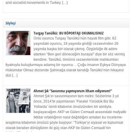
and socialist movements in Turkey. […]
Söyleşi
Turgay Tanülkü: BU RÖPORTAJI OKUMALISINIZ
Ünlü oyuncu Turgay Tanülkü’nün hayatı film gibi. 62
yaşındaki oyuncu, 18 yaşında girdiği cezaevinden 26
yaşında başka biri olarak çıkmış. Özgürlüğe ilk adımı
atarken “Ben geri döneceğim buraya!” diye bir söz vermiş
kendine. Tanülkü, ömrünü cezaevlerinde mahkumları
tiyatroyla buluşturmaya adamış bir oyuncu… Çoğu insanın Eşkıya Dünyaya
Hükümdar Olmaz dizisinde Şahinağa olarak tanıdığı Tanülkü’nün hikayesi
dizi […]
Ahmet Şık “Savunma yapmıyorum itham ediyorum!”
Ahmet Şık’ın savunmasının tam metni: Sözlerime 3 yıl
önce, 2014’te yayımlanan ‘Paralel Yürüdük Biz Bu
Yollarda’ isimli kitabımın önsözünden bir alıntıyla
başlayacağım. AKP ve Gülen Cemaati arasındaki mafyatik
iktidar ortaklığının nasıl dağıldığını anlatan bu inceleme-
araştırma kitabımın önsözü şöyle başlıyor: “Türkiye’yi siyasal ve toplumsal
olarak beraber dönüştüren iki güç olan AKP ile Gülen Cemaati’nin