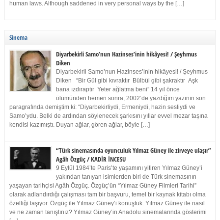
human laws. Although saddened in very personal ways by the […]
Sinema
Diyarbekirli Samo’nun Hazinses’inin hikâyesi! / Şeyhmus
Diken
Diyarbekirli Samo’nun Hazinses’inin hikâyesi! / Şeyhmus
Diken “Bir Gül gibi kıvraktır Bülbül gibi şakraktır Aşk
bana ızdıraptır Yeter ağlatma beni” 14 yıl önce
ölümünden hemen sonra, 2002’de yazdığım yazının son
paragrafında demiştim ki: “Diyarbekirliydi, Ermeniydi, hazin sesliydi ve
Samo’ydu. Belki de ardından söylenecek şarkısını yıllar evvel mezar taşına
kendisi kazımıştı. Duyan ağlar, gören ağlar, böyle […]
“Türk sinemasında oyunculuk Yılmaz Güney ile zirveye ulaşır”
Agâh Özgüç / KADİR İNCESU
9 Eylül 1984’te Paris’te yaşamını yitiren Yılmaz Güney’i
yakından tanıyan isimlerden biri de Türk sinemasının
yaşayan tarihçisi Agâh Özgüç. Özgüç’ün “Yılmaz Güney Filmleri Tarihi”
olarak adlandırdığı çalışması tam bir başvuru, temel bir kaynak kitabı olma
özelliği taşıyor. Özgüç ile Yılmaz Güney’i konuştuk. Yılmaz Güney ile nasıl
ve ne zaman tanıştınız? Yılmaz Güney’in Anadolu sinemalarında gösterimi