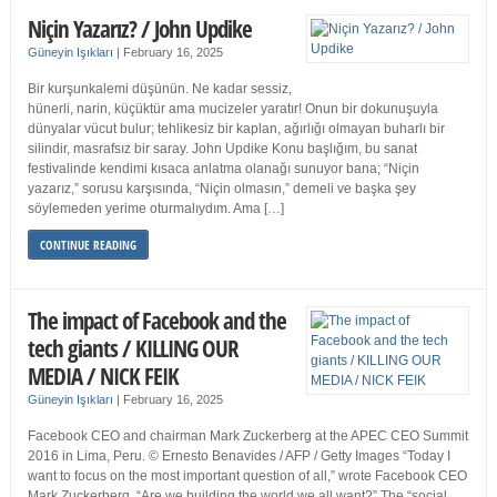
Niçin Yazarız? / John Updike
Güneyin Işıkları
|
February 16, 2025
Bir kurşunkalemi düşünün. Ne kadar sessiz,
hünerli, narin, küçüktür ama mucizeler yaratır! Onun bir dokunuşuyla
dünyalar vücut bulur; tehlikesiz bir kaplan, ağırlığı olmayan buharlı bir
silindir, masrafsız bir saray. John Updike Konu başlığım, bu sanat
festivalinde kendimi kısaca anlatma olanağı sunuyor bana; “Niçin
yazarız,” sorusu karşısında, “Niçin olmasın,” demeli ve başka şey
söylemeden yerime oturmalıydım. Ama […]
CONTINUE READING
The impact of Facebook and the
tech giants / KILLING OUR
MEDIA / NICK FEIK
Güneyin Işıkları
|
February 16, 2025
Facebook CEO and chairman Mark Zuckerberg at the APEC CEO Summit
2016 in Lima, Peru. © Ernesto Benavides / AFP / Getty Images “Today I
want to focus on the most important question of all,” wrote Facebook CEO
Mark Zuckerberg. “Are we building the world we all want?” The “social