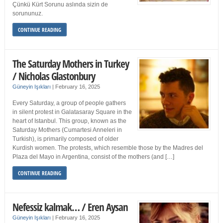
Çünkü Kürt Sorunu aslında sizin de
sorununuz.
CONTINUE READING
The Saturday Mothers in Turkey
/ Nicholas Glastonbury
Güneyin Işıkları
|
February 16, 2025
Every Saturday, a group of people gathers
in silent protest in Galatasaray Square in the
heart of Istanbul. This group, known as the
Saturday Mothers (Cumartesi Anneleri in
Turkish), is primarily composed of older
Kurdish women. The protests, which resemble those by the Madres del
Plaza del Mayo in Argentina, consist of the mothers (and […]
CONTINUE READING
Nefessiz kalmak… / Eren Aysan
Güneyin Işıkları
|
February 16, 2025