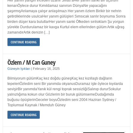
Her yanım yangın İnceden uzanır Sivas’aHer yanım sanki Bir uçurum
kenarıÖylece durur Kımıldamaz sanırsın DünyaNe yapacağını
şaşırmışAnlamaya çalışır anlaşılmazı Her yanım özlem Birikir bir nehrin
getirdiklerinde usulcaHer yanım gülüşleri Sımsıcak sarılır boynuma Sonra
birden düşer kara bulutlarHer yanım sanki Öfkeden sırılsıklam Şu yorgun
yürekte Durdurulamaz bir kavga Kurtul elem ellerinden gülüm Artık uğraş
zamanıdırArtık denizin […]
CONTINUE READING
Özlem / M Can Guney
Güneyin Işıkları
|
February 16, 2025
Bilmiyorum gülümKaç kez doğdu güneşKaç kez kızıllaştı dağların
tepeleriÖzledim seni Bir yanımda okyanusDuramaz işte öylece kıyılarda
sevişirBir yanımdaYanık kül rengi toprak sessizliğiSalınıp dururSokulur
yalnızlığıma kokun olur Gözlerim bir buruk gülümsemeDudağımda
buğusu öpüşlerinGeceler boyuÖzledim seni 2004 Haziran Sydney /
Toplumsal Kaynak / Memduh Güney
CONTINUE READING