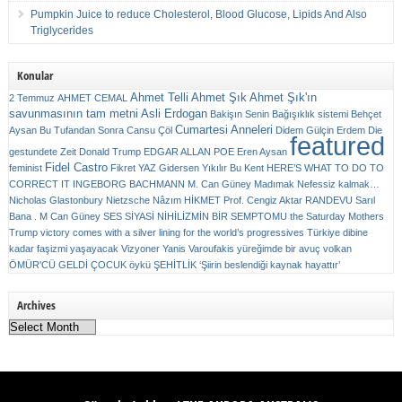
Pumpkin Juice to reduce Cholesterol, Blood Glucose, Lipids And Also
Triglycerides
Konular
Ahmet Telli
Ahmet Şık
Ahmet Şık'ın
2 Temmuz
AHMET CEMAL
savunmasının tam metni
Asli Erdogan
Bakişın Senin
Bağışıklık sistemi
Behçet
Cumartesi Anneleri
Aysan
Bu Tufandan Sonra
Cansu Çöl
Didem Gülçin Erdem
Die
featured
gestundete Zeit
Donald Trump
EDGAR ALLAN POE
Eren Aysan
Fidel Castro
feminist
Fikret YAZ
Gidersen Yıkılır Bu Kent
HERE’S WHAT TO DO TO
CORRECT IT
INGEBORG BACHMANN
M. Can Güney
Madımak
Nefessiz kalmak…
Nicholas Glastonbury
Nietzsche
Nâzım HİKMET
Prof. Cengiz Aktar
RANDEVU
Sarıl
Bana . M Can Güney
SES
SİYASİ NİHİLİZMİN BİR SEMPTOMU
the Saturday Mothers
Trump victory comes with a silver lining for the world’s progressives
Türkiye dibine
kadar faşizmi yaşayacak
Vizyoner
Yanis Varoufakis
yüreğimde bir avuç volkan
ÖMÜR'CÜ GELDİ ÇOCUK
öykü
ŞEHİTLİK
‘Şiirin beslendiği kaynak hayattır’
Archives
Archives