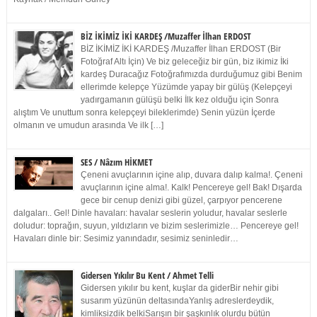
BİZ İKİMİZ İKİ KARDEŞ /Muzaffer İlhan ERDOST
BİZ İKİMİZ İKİ KARDEŞ /Muzaffer İlhan ERDOST (Bir
Fotoğraf Altı İçin) Ve biz geleceğiz bir gün, biz ikimiz İki
kardeş Duracağız Fotoğrafımızda durduğumuz gibi Benim
ellerimde kelepçe Yüzümde yapay bir gülüş (Kelepçeyi
yadırgamanın gülüşü belki İlk kez olduğu için Sonra
alıştım Ve unuttum sonra kelepçeyi bileklerimde) Senin yüzün İçerde
olmanın ve umudun arasında Ve ilk […]
SES / Nâzım HİKMET
Çeneni avuçlarının içine alıp, duvara dalıp kalma!. Çeneni
avuçlarının içine alma!. Kalk! Pencereye gel! Bak! Dışarda
gece bir cenup denizi gibi güzel, çarpıyor pencerene
dalgaları.. Gel! Dinle havaları: havalar seslerin yoludur, havalar seslerle
doludur: toprağın, suyun, yıldızların ve bizim seslerimizle… Pencereye gel!
Havaları dinle bir: Sesimiz yanındadır, sesimiz seninledir…
Gidersen Yıkılır Bu Kent / Ahmet Telli
Gidersen yıkılır bu kent, kuşlar da giderBir nehir gibi
susarım yüzünün deltasındaYanlış adreslerdeydik,
kimliksizdik belkiSarışın bir şaşkınlık olurdu bütün