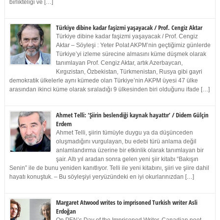
birlikteliği ve […]
Türkiye dibine kadar faşizmi yaşayacak / Prof. Cengiz Aktar
Türkiye dibine kadar faşizmi yaşayacak / Prof. Cengiz
Aktar – Söyleşi : Yeter Polat AKPM’nin geçtiğimiz günlerde
Türkiye’yi izleme sürecine almasını küme düşmek olarak
tanımlayan Prof. Cengiz Aktar, artık Azerbaycan,
Kırgızistan, Özbekistan, Türkmenistan, Rusya gibi gayri
demokratik ülkelerle aynı kümede olan Türkiye’nin AKPM üyesi 47 ülke
arasından ikinci küme olarak sıraladığı 9 ülkesinden biri olduğunu ifade […]
Ahmet Telli: ‘Şiirin beslendiği kaynak hayattır’ / Didem Gülçin
Erdem
Ahmet Telli, şiirin tümüyle duygu ya da düşünceden
oluşmadığını vurgulayan, bu edebi türü anlama değil
anlamlandırma üzerine bir etkinlik olarak tanımlayan bir
şair. Altı yıl aradan sonra gelen yeni şiir kitabı “Bakışın
Senin” ile de bunu yeniden kanıtlıyor. Telli ile yeni kitabını, şiiri ve şiire dahil
hayatı konuştuk. – Bu söyleşiyi yeryüzündeki en iyi okurlarınızdan […]
Margaret Atwood writes to imprisoned Turkish writer Asli
Erdoğan