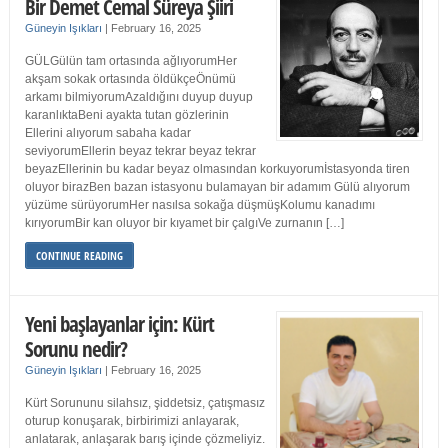
Bir Demet Cemal Süreya Şiiri
Güneyin Işıkları
|
February 16, 2025
GÜLGülün tam ortasında ağlıyorumHer
akşam sokak ortasında öldükçeÖnümü
arkamı bilmiyorumAzaldığını duyup duyup
karanlıktaBeni ayakta tutan gözlerinin
Ellerini alıyorum sabaha kadar
seviyorumEllerin beyaz tekrar beyaz tekrar
beyazEllerinin bu kadar beyaz olmasından korkuyorumİstasyonda tiren
oluyor birazBen bazan istasyonu bulamayan bir adamım Gülü alıyorum
yüzüme sürüyorumHer nasılsa sokağa düşmüşKolumu kanadımı
kırıyorumBir kan oluyor bir kıyamet bir çalgıVe zurnanın […]
CONTINUE READING
Yeni başlayanlar için: Kürt
Sorunu nedir?
Güneyin Işıkları
|
February 16, 2025
Kürt Sorununu silahsız, şiddetsiz, çatışmasız
oturup konuşarak, birbirimizi anlayarak,
anlatarak, anlaşarak barış içinde çözmeliyiz.