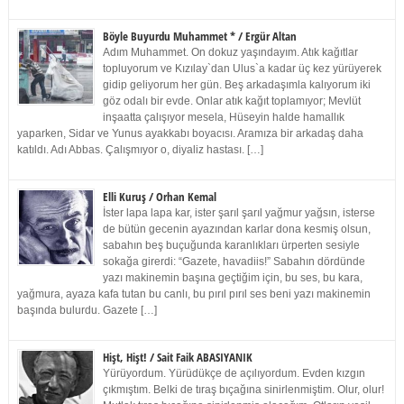
Böyle Buyurdu Muhammet * / Ergür Altan
Adım Muhammet. On dokuz yaşındayım. Atık kağıtlar
topluyorum ve Kızılay`dan Ulus`a kadar üç kez yürüyerek
gidip geliyorum her gün. Beş arkadaşımla kalıyorum iki
göz odalı bir evde. Onlar atık kağıt toplamıyor; Mevlüt
inşaatta çalışıyor mesela, Hüseyin halde hamallık
yaparken, Sidar ve Yunus ayakkabı boyacısı. Aramıza bir arkadaş daha
katıldı. Adı Abbas. Çalışmıyor o, diyaliz hastası. […]
Elli Kuruş / Orhan Kemal
İster lapa lapa kar, ister şarıl şarıl yağmur yağsın, isterse
de bütün gecenin ayazından karlar dona kesmiş olsun,
sabahın beş buçuğunda karanlıkları ürperten sesiyle
sokağa girerdi: “Gazete, havadiis!” Sabahın dördünde
yazı makinemin başına geçtiğim için, bu ses, bu kara,
yağmura, ayaza kafa tutan bu canlı, bu pırıl pırıl ses beni yazı makinemin
başında bulurdu. Gazete […]
Hişt, Hişt! / Sait Faik ABASIYANIK
Yürüyordum. Yürüdükçe de açılıyordum. Evden kızgın
çıkmıştım. Belki de tıraş bıçağına sinirlenmiştim. Olur, olur!