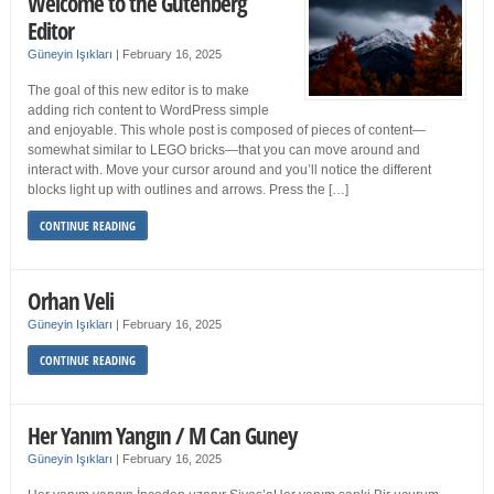
Welcome to the Gutenberg
Editor
Güneyin Işıkları
|
February 16, 2025
The goal of this new editor is to make
adding rich content to WordPress simple
and enjoyable. This whole post is composed of pieces of content—
somewhat similar to LEGO bricks—that you can move around and
interact with. Move your cursor around and you’ll notice the different
blocks light up with outlines and arrows. Press the […]
CONTINUE READING
Orhan Veli
Güneyin Işıkları
|
February 16, 2025
CONTINUE READING
Her Yanım Yangın / M Can Guney
Güneyin Işıkları
|
February 16, 2025