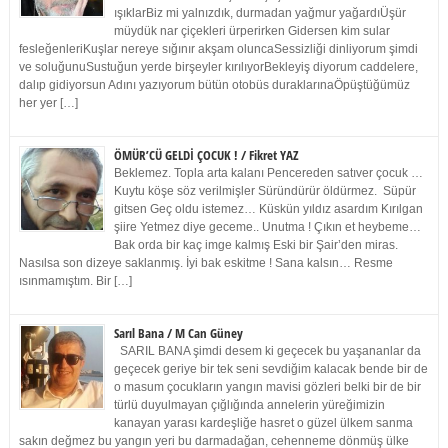
ışıklarBiz mi yalnızdık, durmadan yağmur yağardıÜşür
müydük nar çiçekleri ürperirken Gidersen kim sular
fesleğenleriKuşlar nereye sığınır akşam oluncaSessizliği dinliyorum şimdi
ve soluğunuSustuğun yerde birşeyler kırılıyorBekleyiş diyorum caddelere,
dalıp gidiyorsun Adını yazıyorum bütün otobüs duraklarınaÖpüştüğümüz
her yer […]
ÖMÜR’CÜ GELDİ ÇOCUK ! / Fikret YAZ
Beklemez. Topla arta kalanı Pencereden satıver çocuk …
Kuytu köşe söz verilmişler Süründürür öldürmez. Süpür
gitsen Geç oldu istemez… Küskün yıldız asardım Kırılgan
şiire Yetmez diye geceme.. Unutma ! Çıkın et heybeme…
Bak orda bir kaç imge kalmış Eski bir Şair’den miras.
Nasılsa son dizeye saklanmış. İyi bak eskitme ! Sana kalsın… Resme
ısınmamıştım. Bir […]
Sarıl Bana / M Can Güney
SARIL BANA şimdi desem ki geçecek bu yaşananlar da
geçecek geriye bir tek seni sevdiğim kalacak bende bir de
o masum çocukların yangın mavisi gözleri belki bir de bir
türlü duyulmayan çığlığında annelerin yüreğimizin
kanayan yarası kardeşliğe hasret o güzel ülkem sanma
sakın değmez bu yangın yeri bu darmadağan, cehenneme dönmüş ülke