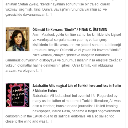
anlatan Stefan Zweig, “kendi hayatının sonunu” ise bir trajedi olarak
yazmayı seçmişti. İkinci Dünya Savaşı’nın ruhunda yarattığı acı ve
çaresizliğe dayanamayan […]
Ölümcül Bir Kavram; “Kimlik” / PINAR K. ÜRETMEN
Amin Maalouf, çoklu kimliğe sahip, bu kimlikleriyle kişisel
ve varoluşsal sorgulamasını yapmış ve barışmış
kişiliklerin kimlik savaşlarını ve şiddeti sonlandırabileceği
umudunu taşıyor. Ölümcül ve el yakan bir kavram “kimlik”.
Nice katliam, cinayet, şiddet ve vahşetin bahanesi.
Günümüz dünyasının distopyaya ve günümüz insanınınsa eleştirel zekâdan
yoksun otomatlar haline gelmesinin şifresi. Oysa kimlik, kim olduğunu
arayan, varoluşunu […]
Sabahattin Ali’s magical tale of Turkish love and loss in Berlin
/ Malcolm Forbes
Sabahattin Ali led a short but eventful life. Regarded by
many as the father of modernist Turkish literature, Ali was
also a teacher, translator and journalist. His left-leaning
newspaper, Marco Pasa, became a target of government
censorship in the 1940s due to its satirical editorials. Ali also sailed too
close to the wind and was […]