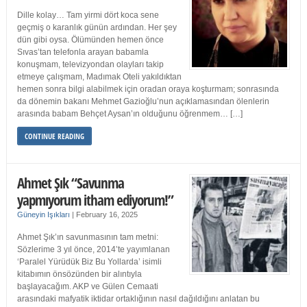
Dille kolay… Tam yirmi dört koca sene
geçmiş o karanlık günün ardından. Her şey
dün gibi oysa. Ölümünden hemen önce
Sıvas’tan telefonla arayan babamla
konuşmam, televizyondan olayları takip
etmeye çalışmam, Madımak Oteli yakıldıktan
hemen sonra bilgi alabilmek için oradan oraya koşturmam; sonrasında
da dönemin bakanı Mehmet Gazioğlu’nun açıklamasından ölenlerin
arasında babam Behçet Aysan’ın olduğunu öğrenmem… […]
CONTINUE READING
Ahmet Şık “Savunma
yapmıyorum itham ediyorum!”
Güneyin Işıkları
|
February 16, 2025
Ahmet Şık’ın savunmasının tam metni:
Sözlerime 3 yıl önce, 2014’te yayımlanan
‘Paralel Yürüdük Biz Bu Yollarda’ isimli
kitabımın önsözünden bir alıntıyla
başlayacağım. AKP ve Gülen Cemaati
arasındaki mafyatik iktidar ortaklığının nasıl dağıldığını anlatan bu