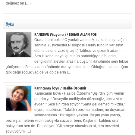
değmez bir […]
Öykü
RANDEVU (Vizyoner) / EDGAR ALLAN POE
Orada beni bekle! O yankılı vadide Mutlaka buluşacağım
seninle. (Chichester Piskoposu Henry King’in karısının
ölümü üstüne yazdığı ağıt.) Talihsiz ve gizemli adam! –
Sen ki kendi hayal gücünün parlaklığıyla afalladın,
gençliğinin alevleri arasına düştün! Hayalimde seni tekrar
görüyorum! Bir kez daha önümde duruyor siluetin! – Olduğun – ah olduğun
gibi değil soğuk vadide ve gölgelerin […]
Karıncanın boyu / Hasibe Özdemir
Karıncanın boyu / Hasibe Özdemir “Şişirdin içimi yemin
ederim ya! Deseydin methiyeler düzeceğiz, çıkmazdım
evden.” Sesi sinirden titriyor. “Sana gel demedim kızım.”
diyorum sakince. “Takıldın peşime madem, ne duyarsan
katlanacaksın.” Bir sigara yakıyor. Başını yana yatırıp,
bezmiş annelerin yılgın bakışıyla süzüyor beni. Kaşlarımı kaldırıp ona
bakıyorum ben de. Pes ediyor. “Git nereye atacaksan at, ben mezeleri
söylüyorum […]