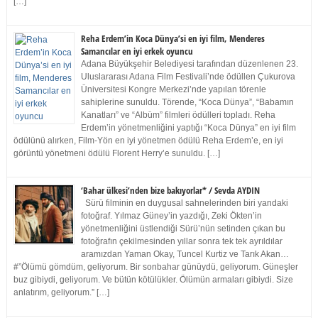
[…]
Reha Erdem’in Koca Dünya’si en iyi film, Menderes
Samancılar en iyi erkek oyuncu
Adana Büyükşehir Belediyesi tarafından düzenlenen 23.
Uluslararası Adana Film Festivali’nde ödüllen Çukurova
Üniversitesi Kongre Merkezi’nde yapılan törenle
sahiplerine sunuldu. Törende, “Koca Dünya”, “Babamın
Kanatları” ve “Albüm” filmleri ödülleri topladı. Reha
Erdem’in yönetmenliğini yaptığı “Koca Dünya” en iyi film
ödülünü alırken, Film-Yön en iyi yönetmen ödülü Reha Erdem’e, en iyi
görüntü yönetmeni ödülü Florent Herry’e sunuldu. […]
‘Bahar ülkesi’nden bize bakıyorlar* / Sevda AYDIN
Sürü filminin en duygusal sahnelerinden biri yandaki
fotoğraf. Yılmaz Güney’in yazdığı, Zeki Ökten’in
yönetmenliğini üstlendiği Sürü’nün setinden çıkan bu
fotoğrafın çekilmesinden yıllar sonra tek tek ayrıldılar
aramızdan Yaman Okay, Tuncel Kurtiz ve Tarık Akan…
#”Ölümü gömdüm, geliyorum. Bir sonbahar günüydü, geliyorum. Güneşler
buz gibiydi, geliyorum. Ve bütün kötülükler. Ölümün armaları gibiydi. Size
anlatırım, geliyorum.” […]