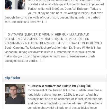
On PEN’s Day of the Imprisoned Writer, Canadian poet,
novelist and activist Margaret Atwood writes to imprisoned
Turkish writer Asli Erdoğan. Dear Asli Erdogan, Today is
your 91st day behind bars. I’m writing to tell you that even
through the concrete walls of your prison, beyond the guards, the barbed
wire, the locks and keys, we […]
D VİTAMİNİ İŞLEVLERİ D VİTAMİNİ HER GÜN MÜ ALINMALI?
İSTENİLEN D VİTAMİNİ DÜZEYİNE ERİŞİLMESİ VE O DÜZEYİN
KORUNMASININ HASTALIKLARI ÖNLEME VE TEDAVİ ETMEDEKİ ROLÜ
South Carolina Tıp Üniversitesi profesörlerinden Dr. Bruce W. Hollis’in bu
videosunu birkaç kez dikkatle izledik. D vitamininin vücuttaki işlevleri
hakkında çok güzel bilgilendiriyor. Anladıklarımızı özetleyerek sizlerle
paylaşmaya karar verdik. […]
Köşe Yazıları
“Turkishness contract” and Turkish left / Barış Ünlü
Involvement of the Turkish left in the Kurdish issue has a
long history stretching from 1920s to present. And this
history is not one to be ashamed of. In fact, some periods
and people in that history can be admired. While either a
complete chauvinist attitude or at best a thick silence