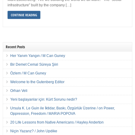
infrastructure” built by the company […]
CONTINUE READING
Recent Posts
Her Yanım Yangın / M Can Guney
Bir Demet Cemal Süreya Şiiri
Özlem / M Can Guney
Welcome to the Gutenberg Editor
Orhan Veli
Yeni başlayanlar için: Kürt Sorunu nedir?
Ursula K. Le Guin ile İktidar, Baskı, Özgürlük Üzerine / on Power,
Oppression, Freedom / MARIA POPOVA
20 Life Lessons from Native Americans / Hayley Anderton
Niçin Yazarız? / John Updike