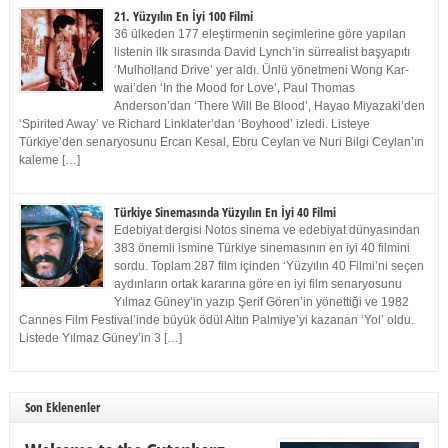
21. Yüzyılın En İyi 100 Filmi
36 ülkeden 177 eleştirmenin seçimlerine göre yapılan
listenin ilk sırasında David Lynch’in sürrealist başyapıtı
‘Mulholland Drive’ yer aldı. Ünlü yönetmeni Wong Kar-
wai’den ‘In the Mood for Love’, Paul Thomas
Anderson’dan ‘There Will Be Blood’, Hayao Miyazaki’den
‘Spirited Away’ ve Richard Linklater’dan ‘Boyhood’ izledi. Listeye
Türkiye’den senaryosunu Ercan Kesal, Ebru Ceylan ve Nuri Bilgi Ceylan’ın
kaleme […]
Türkiye Sinemasında Yüzyılın En İyi 40 Filmi
Edebiyat dergisi Notos sinema ve edebiyat dünyasından
383 önemli ismine Türkiye sinemasının en iyi 40 filmini
sordu. Toplam 287 film içinden ‘Yüzyılın 40 Filmi’ni seçen
aydınların ortak kararına göre en iyi film senaryosunu
Yılmaz Güney’in yazıp Şerif Gören’in yönettiği ve 1982
Cannes Film Festival’inde büyük ödül Altın Palmiye’yi kazanan ‘Yol’ oldu.
Listede Yılmaz Güney’in 3 […]
Son Eklenenler