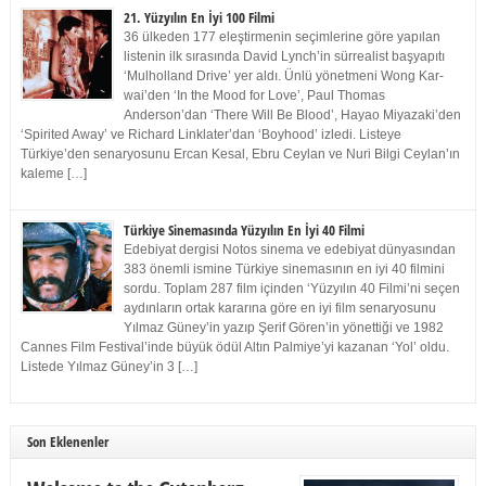
21. Yüzyılın En İyi 100 Filmi
36 ülkeden 177 eleştirmenin seçimlerine göre yapılan
listenin ilk sırasında David Lynch’in sürrealist başyapıtı
‘Mulholland Drive’ yer aldı. Ünlü yönetmeni Wong Kar-
wai’den ‘In the Mood for Love’, Paul Thomas
Anderson’dan ‘There Will Be Blood’, Hayao Miyazaki’den
‘Spirited Away’ ve Richard Linklater’dan ‘Boyhood’ izledi. Listeye
Türkiye’den senaryosunu Ercan Kesal, Ebru Ceylan ve Nuri Bilgi Ceylan’ın
kaleme […]
Türkiye Sinemasında Yüzyılın En İyi 40 Filmi
Edebiyat dergisi Notos sinema ve edebiyat dünyasından
383 önemli ismine Türkiye sinemasının en iyi 40 filmini
sordu. Toplam 287 film içinden ‘Yüzyılın 40 Filmi’ni seçen
aydınların ortak kararına göre en iyi film senaryosunu
Yılmaz Güney’in yazıp Şerif Gören’in yönettiği ve 1982
Cannes Film Festival’inde büyük ödül Altın Palmiye’yi kazanan ‘Yol’ oldu.
Listede Yılmaz Güney’in 3 […]
Son Eklenenler