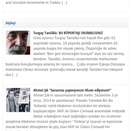
and socialist movements in Turkey. […]
Söyleşi
Turgay Tanülkü: BU RÖPORTAJI OKUMALISINIZ
Ünlü oyuncu Turgay Tanülkü’nün hayatı film gibi. 62
yaşındaki oyuncu, 18 yaşında girdiği cezaevinden 26
yaşında başka biri olarak çıkmış. Özgürlüğe ilk adımı
atarken “Ben geri döneceğim buraya!” diye bir söz vermiş
kendine. Tanülkü, ömrünü cezaevlerinde mahkumları
tiyatroyla buluşturmaya adamış bir oyuncu… Çoğu insanın Eşkıya Dünyaya
Hükümdar Olmaz dizisinde Şahinağa olarak tanıdığı Tanülkü’nün hikayesi
dizi […]
Ahmet Şık “Savunma yapmıyorum itham ediyorum!”
Ahmet Şık’ın savunmasının tam metni: Sözlerime 3 yıl
önce, 2014’te yayımlanan ‘Paralel Yürüdük Biz Bu
Yollarda’ isimli kitabımın önsözünden bir alıntıyla
başlayacağım. AKP ve Gülen Cemaati arasındaki mafyatik
iktidar ortaklığının nasıl dağıldığını anlatan bu inceleme-
araştırma kitabımın önsözü şöyle başlıyor: “Türkiye’yi siyasal ve toplumsal
olarak beraber dönüştüren iki güç olan AKP ile Gülen Cemaati’nin