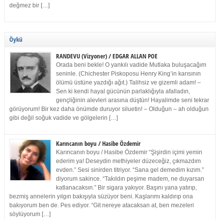
değmez bir […]
Öykü
RANDEVU (Vizyoner) / EDGAR ALLAN POE
Orada beni bekle! O yankılı vadide Mutlaka buluşacağım
seninle. (Chichester Piskoposu Henry King’in karısının
ölümü üstüne yazdığı ağıt.) Talihsiz ve gizemli adam! –
Sen ki kendi hayal gücünün parlaklığıyla afalladın,
gençliğinin alevleri arasına düştün! Hayalimde seni tekrar
görüyorum! Bir kez daha önümde duruyor siluetin! – Olduğun – ah olduğun
gibi değil soğuk vadide ve gölgelerin […]
Karıncanın boyu / Hasibe Özdemir
Karıncanın boyu / Hasibe Özdemir “Şişirdin içimi yemin
ederim ya! Deseydin methiyeler düzeceğiz, çıkmazdım
evden.” Sesi sinirden titriyor. “Sana gel demedim kızım.”
diyorum sakince. “Takıldın peşime madem, ne duyarsan
katlanacaksın.” Bir sigara yakıyor. Başını yana yatırıp,
bezmiş annelerin yılgın bakışıyla süzüyor beni. Kaşlarımı kaldırıp ona
bakıyorum ben de. Pes ediyor. “Git nereye atacaksan at, ben mezeleri
söylüyorum […]