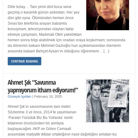
Dille kolay… Tam yirmi dört koca sene
geçmiş o karanlık günün ardından. Her şey
dün gibi oysa. Ölümünden hemen önce
Sıvas’tan telefonla arayan babamla
konuşmam, televizyondan olayları takip
etmeye çalışmam, Madımak Oteli yakıldıktan
hemen sonra bilgi alabilmek için oradan oraya koşturmam; sonrasında
da dönemin bakanı Mehmet Gazioğlu’nun açıklamasından ölenlerin
arasında babam Behçet Aysan’ın olduğunu öğrenmem… […]
CONTINUE READING
Ahmet Şık “Savunma
yapmıyorum itham ediyorum!”
Güneyin Işıkları
|
February 16, 2025
Ahmet Şık’ın savunmasının tam metni:
Sözlerime 3 yıl önce, 2014’te yayımlanan
‘Paralel Yürüdük Biz Bu Yollarda’ isimli
kitabımın önsözünden bir alıntıyla
başlayacağım. AKP ve Gülen Cemaati
arasındaki mafyatik iktidar ortaklığının nasıl dağıldığını anlatan bu