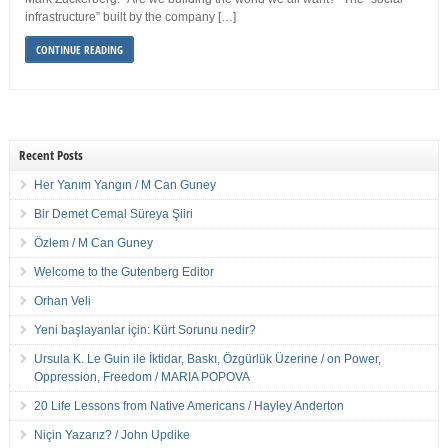
infrastructure” built by the company […]
CONTINUE READING
Recent Posts
Her Yanım Yangın / M Can Guney
Bir Demet Cemal Süreya Şiiri
Özlem / M Can Guney
Welcome to the Gutenberg Editor
Orhan Veli
Yeni başlayanlar için: Kürt Sorunu nedir?
Ursula K. Le Guin ile İktidar, Baskı, Özgürlük Üzerine / on Power,
Oppression, Freedom / MARIA POPOVA
20 Life Lessons from Native Americans / Hayley Anderton
Niçin Yazarız? / John Updike