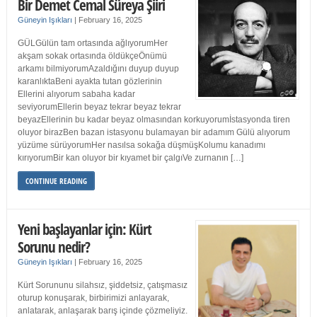
Bir Demet Cemal Süreya Şiiri
Güneyin Işıkları
|
February 16, 2025
GÜLGülün tam ortasında ağlıyorumHer
akşam sokak ortasında öldükçeÖnümü
arkamı bilmiyorumAzaldığını duyup duyup
karanlıktaBeni ayakta tutan gözlerinin
Ellerini alıyorum sabaha kadar
seviyorumEllerin beyaz tekrar beyaz tekrar
beyazEllerinin bu kadar beyaz olmasından korkuyorumİstasyonda tiren
oluyor birazBen bazan istasyonu bulamayan bir adamım Gülü alıyorum
yüzüme sürüyorumHer nasılsa sokağa düşmüşKolumu kanadımı
kırıyorumBir kan oluyor bir kıyamet bir çalgıVe zurnanın […]
CONTINUE READING
Yeni başlayanlar için: Kürt
Sorunu nedir?
Güneyin Işıkları
|
February 16, 2025
Kürt Sorununu silahsız, şiddetsiz, çatışmasız
oturup konuşarak, birbirimizi anlayarak,
anlatarak, anlaşarak barış içinde çözmeliyiz.