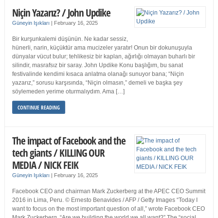
Niçin Yazarız? / John Updike
Güneyin Işıkları
|
February 16, 2025
Bir kurşunkalemi düşünün. Ne kadar sessiz,
hünerli, narin, küçüktür ama mucizeler yaratır! Onun bir dokunuşuyla
dünyalar vücut bulur; tehlikesiz bir kaplan, ağırlığı olmayan buharlı bir
silindir, masrafsız bir saray. John Updike Konu başlığım, bu sanat
festivalinde kendimi kısaca anlatma olanağı sunuyor bana; “Niçin
yazarız,” sorusu karşısında, “Niçin olmasın,” demeli ve başka şey
söylemeden yerime oturmalıydım. Ama […]
CONTINUE READING
The impact of Facebook and the
tech giants / KILLING OUR
MEDIA / NICK FEIK
Güneyin Işıkları
|
February 16, 2025
Facebook CEO and chairman Mark Zuckerberg at the APEC CEO Summit
2016 in Lima, Peru. © Ernesto Benavides / AFP / Getty Images “Today I
want to focus on the most important question of all,” wrote Facebook CEO
Mark Zuckerberg. “Are we building the world we all want?” The “social