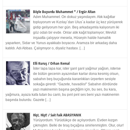
Böyle Buyurdu Muhammet * / Ergür Altan
Adım Muhammet. On dokuz yaşındayım. Atık kağıtlar
topluyorum ve Kızılay`dan Ulus`a kadar üç kez yürüyerek
gidip geliyorum her gün. Beş arkadaşımla kalıyorum iki
göz odalı bir evde. Onlar atık kağıt toplamıyor; Mevlüt
inşaatta çalışıyor mesela, Hüseyin halde hamallık
yaparken, Sidar ve Yunus ayakkabı boyacısı. Aramıza bir arkadaş daha
katıldı. Adı Abbas. Çalışmıyor o, diyaliz hastası. […]
Elli Kuruş / Orhan Kemal
İster lapa lapa kar, ister şarıl şarıl yağmur yağsın, isterse
de bütün gecenin ayazından karlar dona kesmiş olsun,
sabahın beş buçuğunda karanlıkları ürperten sesiyle
sokağa girerdi: “Gazete, havadiis!” Sabahın dördünde
yazı makinemin başına geçtiğim için, bu ses, bu kara,
yağmura, ayaza kafa tutan bu canlı, bu pırıl pırıl ses beni yazı makinemin
başında bulurdu. Gazete […]
Hişt, Hişt! / Sait Faik ABASIYANIK
Yürüyordum. Yürüdükçe de açılıyordum. Evden kızgın
çıkmıştım. Belki de tıraş bıçağına sinirlenmiştim. Olur, olur!