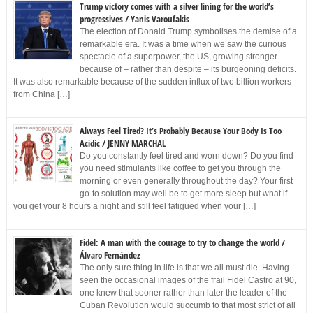
Trump victory comes with a silver lining for the world’s
progressives / Yanis Varoufakis
The election of Donald Trump symbolises the demise of a
remarkable era. It was a time when we saw the curious
spectacle of a superpower, the US, growing stronger
because of – rather than despite – its burgeoning deficits.
It was also remarkable because of the sudden influx of two billion workers –
from China […]
Always Feel Tired? It’s Probably Because Your Body Is Too
Acidic / JENNY MARCHAL
Do you constantly feel tired and worn down? Do you find
you need stimulants like coffee to get you through the
morning or even generally throughout the day? Your first
go-to solution may well be to get more sleep but what if
you get your 8 hours a night and still feel fatigued when your […]
Fidel: A man with the courage to try to change the world /
Álvaro Fernández
The only sure thing in life is that we all must die. Having
seen the occasional images of the frail Fidel Castro at 90,
one knew that sooner rather than later the leader of the
Cuban Revolution would succumb to that most strict of all