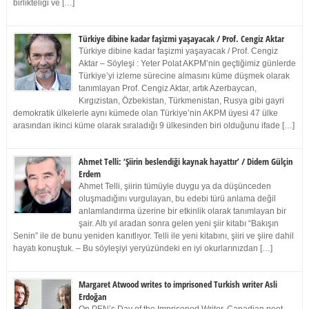
birlikteliği ve […]
Türkiye dibine kadar faşizmi yaşayacak / Prof. Cengiz Aktar
Türkiye dibine kadar faşizmi yaşayacak / Prof. Cengiz
Aktar – Söyleşi : Yeter Polat AKPM’nin geçtiğimiz günlerde
Türkiye’yi izleme sürecine almasını küme düşmek olarak
tanımlayan Prof. Cengiz Aktar, artık Azerbaycan,
Kırgızistan, Özbekistan, Türkmenistan, Rusya gibi gayri
demokratik ülkelerle aynı kümede olan Türkiye’nin AKPM üyesi 47 ülke
arasından ikinci küme olarak sıraladığı 9 ülkesinden biri olduğunu ifade […]
Ahmet Telli: ‘Şiirin beslendiği kaynak hayattır’ / Didem Gülçin
Erdem
Ahmet Telli, şiirin tümüyle duygu ya da düşünceden
oluşmadığını vurgulayan, bu edebi türü anlama değil
anlamlandırma üzerine bir etkinlik olarak tanımlayan bir
şair. Altı yıl aradan sonra gelen yeni şiir kitabı “Bakışın
Senin” ile de bunu yeniden kanıtlıyor. Telli ile yeni kitabını, şiiri ve şiire dahil
hayatı konuştuk. – Bu söyleşiyi yeryüzündeki en iyi okurlarınızdan […]
Margaret Atwood writes to imprisoned Turkish writer Asli
Erdoğan