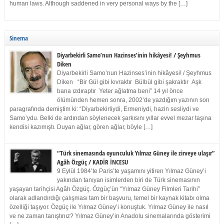
human laws. Although saddened in very personal ways by the […]
Sinema
Diyarbekirli Samo’nun Hazinses’inin hikâyesi! / Şeyhmus
Diken
Diyarbekirli Samo’nun Hazinses’inin hikâyesi! / Şeyhmus
Diken “Bir Gül gibi kıvraktır Bülbül gibi şakraktır Aşk
bana ızdıraptır Yeter ağlatma beni” 14 yıl önce
ölümünden hemen sonra, 2002’de yazdığım yazının son
paragrafında demiştim ki: “Diyarbekirliydi, Ermeniydi, hazin sesliydi ve
Samo’ydu. Belki de ardından söylenecek şarkısını yıllar evvel mezar taşına
kendisi kazımıştı. Duyan ağlar, gören ağlar, böyle […]
“Türk sinemasında oyunculuk Yılmaz Güney ile zirveye ulaşır”
Agâh Özgüç / KADİR İNCESU
9 Eylül 1984’te Paris’te yaşamını yitiren Yılmaz Güney’i
yakından tanıyan isimlerden biri de Türk sinemasının
yaşayan tarihçisi Agâh Özgüç. Özgüç’ün “Yılmaz Güney Filmleri Tarihi”
olarak adlandırdığı çalışması tam bir başvuru, temel bir kaynak kitabı olma
özelliği taşıyor. Özgüç ile Yılmaz Güney’i konuştuk. Yılmaz Güney ile nasıl
ve ne zaman tanıştınız? Yılmaz Güney’in Anadolu sinemalarında gösterimi