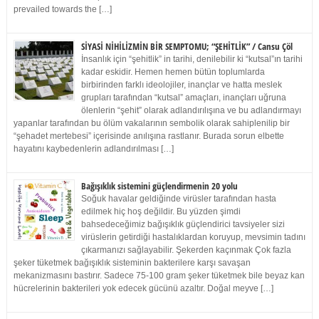
prevailed towards the […]
SİYASİ NİHİLİZMİN BİR SEMPTOMU; “ŞEHİTLİK” / Cansu Çöl
İnsanlık için “şehitlik” in tarihi, denilebilir ki “kutsal”ın tarihi
kadar eskidir. Hemen hemen bütün toplumlarda
birbirinden farklı ideolojiler, inançlar ve hatta meslek
grupları tarafından “kutsal” amaçları, inançları uğruna
ölenlerin “şehit” olarak adlandırılışına ve bu adlandırmayı
yapanlar tarafından bu ölüm vakalarının sembolik olarak sahiplenilip bir
“şehadet mertebesi” içerisinde anılışına rastlanır. Burada sorun elbette
hayatını kaybedenlerin adlandırılması […]
Bağışıklık sistemini güçlendirmenin 20 yolu
Soğuk havalar geldiğinde virüsler tarafından hasta
edilmek hiç hoş değildir. Bu yüzden şimdi
bahsedeceğimiz bağışıklık güçlendirici tavsiyeler sizi
virüslerin getirdiği hastalıklardan koruyup, mevsimin tadını
çıkarmanızı sağlayabilir. Şekerden kaçınmak Çok fazla
şeker tüketmek bağışıklık sisteminin bakterilere karşı savaşan
mekanizmasını bastırır. Sadece 75-100 gram şeker tüketmek bile beyaz kan
hücrelerinin bakterileri yok edecek gücünü azaltır. Doğal meyve […]