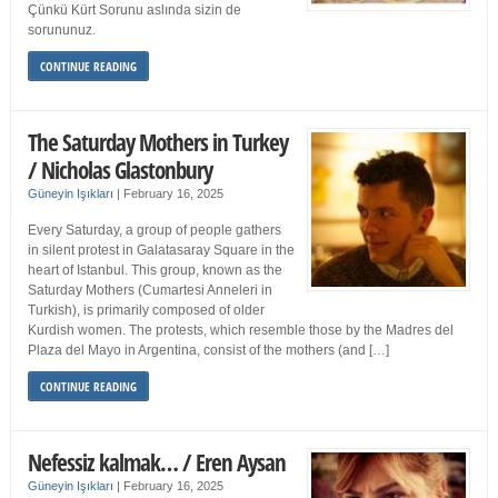
Çünkü Kürt Sorunu aslında sizin de
sorununuz.
CONTINUE READING
The Saturday Mothers in Turkey
/ Nicholas Glastonbury
Güneyin Işıkları
|
February 16, 2025
Every Saturday, a group of people gathers
in silent protest in Galatasaray Square in the
heart of Istanbul. This group, known as the
Saturday Mothers (Cumartesi Anneleri in
Turkish), is primarily composed of older
Kurdish women. The protests, which resemble those by the Madres del
Plaza del Mayo in Argentina, consist of the mothers (and […]
CONTINUE READING
Nefessiz kalmak… / Eren Aysan
Güneyin Işıkları
|
February 16, 2025