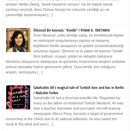
anlatan Stefan Zweig, “kendi hayatının sonunu” ise bir trajedi olarak
yazmayı seçmişti. İkinci Dünya Savaşı’nın ruhunda yarattığı acı ve
çaresizliğe dayanamayan […]
Ölümcül Bir Kavram; “Kimlik” / PINAR K. ÜRETMEN
Amin Maalouf, çoklu kimliğe sahip, bu kimlikleriyle kişisel
ve varoluşsal sorgulamasını yapmış ve barışmış
kişiliklerin kimlik savaşlarını ve şiddeti sonlandırabileceği
umudunu taşıyor. Ölümcül ve el yakan bir kavram “kimlik”.
Nice katliam, cinayet, şiddet ve vahşetin bahanesi.
Günümüz dünyasının distopyaya ve günümüz insanınınsa eleştirel zekâdan
yoksun otomatlar haline gelmesinin şifresi. Oysa kimlik, kim olduğunu
arayan, varoluşunu […]
Sabahattin Ali’s magical tale of Turkish love and loss in Berlin
/ Malcolm Forbes
Sabahattin Ali led a short but eventful life. Regarded by
many as the father of modernist Turkish literature, Ali was
also a teacher, translator and journalist. His left-leaning
newspaper, Marco Pasa, became a target of government
censorship in the 1940s due to its satirical editorials. Ali also sailed too
close to the wind and was […]