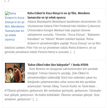
[…]
Reha Erdem’in Koca Dünya’si en iyi film, Menderes
Samancılar en iyi erkek oyuncu
Adana Büyükşehir Belediyesi tarafından düzenlenen 23.
Uluslararası Adana Film Festivali’nde ödüllen Çukurova
Üniversitesi Kongre Merkezi’nde yapılan törenle
sahiplerine sunuldu. Törende, “Koca Dünya”, “Babamın
Kanatları” ve “Albüm” filmleri ödülleri topladı. Reha
Erdem’in yönetmenliğini yaptığı “Koca Dünya” en iyi film
ödülünü alırken, Film-Yön en iyi yönetmen ödülü Reha Erdem’e, en iyi
görüntü yönetmeni ödülü Florent Herry’e sunuldu. […]
‘Bahar ülkesi’nden bize bakıyorlar* / Sevda AYDIN
Sürü filminin en duygusal sahnelerinden biri yandaki
fotoğraf. Yılmaz Güney’in yazdığı, Zeki Ökten’in
yönetmenliğini üstlendiği Sürü’nün setinden çıkan bu
fotoğrafın çekilmesinden yıllar sonra tek tek ayrıldılar
aramızdan Yaman Okay, Tuncel Kurtiz ve Tarık Akan…
#”Ölümü gömdüm, geliyorum. Bir sonbahar günüydü, geliyorum. Güneşler
buz gibiydi, geliyorum. Ve bütün kötülükler. Ölümün armaları gibiydi. Size
anlatırım, geliyorum.” […]