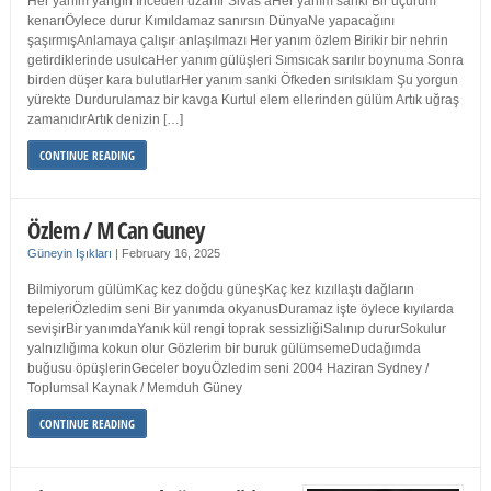
Her yanım yangın İnceden uzanır Sivas’aHer yanım sanki Bir uçurum
kenarıÖylece durur Kımıldamaz sanırsın DünyaNe yapacağını
şaşırmışAnlamaya çalışır anlaşılmazı Her yanım özlem Birikir bir nehrin
getirdiklerinde usulcaHer yanım gülüşleri Sımsıcak sarılır boynuma Sonra
birden düşer kara bulutlarHer yanım sanki Öfkeden sırılsıklam Şu yorgun
yürekte Durdurulamaz bir kavga Kurtul elem ellerinden gülüm Artık uğraş
zamanıdırArtık denizin […]
CONTINUE READING
Özlem / M Can Guney
Güneyin Işıkları
|
February 16, 2025
Bilmiyorum gülümKaç kez doğdu güneşKaç kez kızıllaştı dağların
tepeleriÖzledim seni Bir yanımda okyanusDuramaz işte öylece kıyılarda
sevişirBir yanımdaYanık kül rengi toprak sessizliğiSalınıp dururSokulur
yalnızlığıma kokun olur Gözlerim bir buruk gülümsemeDudağımda
buğusu öpüşlerinGeceler boyuÖzledim seni 2004 Haziran Sydney /
Toplumsal Kaynak / Memduh Güney
CONTINUE READING