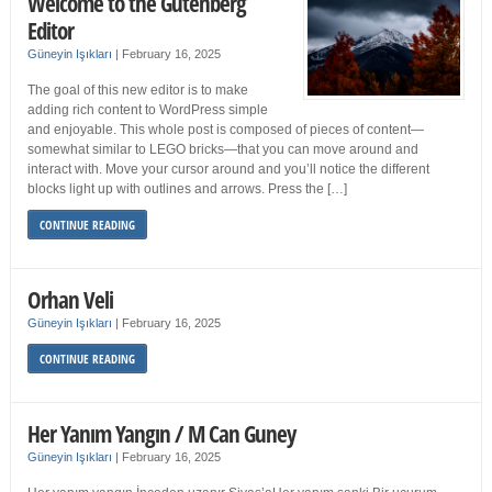
Welcome to the Gutenberg
Editor
Güneyin Işıkları
|
February 16, 2025
The goal of this new editor is to make
adding rich content to WordPress simple
and enjoyable. This whole post is composed of pieces of content—
somewhat similar to LEGO bricks—that you can move around and
interact with. Move your cursor around and you’ll notice the different
blocks light up with outlines and arrows. Press the […]
CONTINUE READING
Orhan Veli
Güneyin Işıkları
|
February 16, 2025
CONTINUE READING
Her Yanım Yangın / M Can Guney
Güneyin Işıkları
|
February 16, 2025