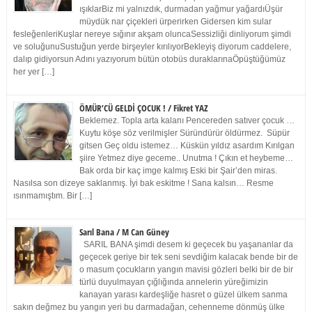
ışıklarBiz mi yalnızdık, durmadan yağmur yağardıÜşür
müydük nar çiçekleri ürperirken Gidersen kim sular
fesleğenleriKuşlar nereye sığınır akşam oluncaSessizliği dinliyorum şimdi
ve soluğunuSustuğun yerde birşeyler kırılıyorBekleyiş diyorum caddelere,
dalıp gidiyorsun Adını yazıyorum bütün otobüs duraklarınaÖpüştüğümüz
her yer […]
ÖMÜR’CÜ GELDİ ÇOCUK ! / Fikret YAZ
Beklemez. Topla arta kalanı Pencereden satıver çocuk …
Kuytu köşe söz verilmişler Süründürür öldürmez. Süpür
gitsen Geç oldu istemez… Küskün yıldız asardım Kırılgan
şiire Yetmez diye geceme.. Unutma ! Çıkın et heybeme…
Bak orda bir kaç imge kalmış Eski bir Şair’den miras.
Nasılsa son dizeye saklanmış. İyi bak eskitme ! Sana kalsın… Resme
ısınmamıştım. Bir […]
Sarıl Bana / M Can Güney
SARIL BANA şimdi desem ki geçecek bu yaşananlar da
geçecek geriye bir tek seni sevdiğim kalacak bende bir de
o masum çocukların yangın mavisi gözleri belki bir de bir
türlü duyulmayan çığlığında annelerin yüreğimizin
kanayan yarası kardeşliğe hasret o güzel ülkem sanma
sakın değmez bu yangın yeri bu darmadağan, cehenneme dönmüş ülke