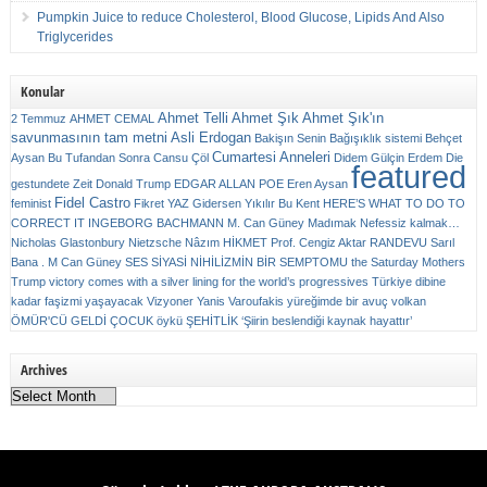
Pumpkin Juice to reduce Cholesterol, Blood Glucose, Lipids And Also
Triglycerides
Konular
Ahmet Telli
Ahmet Şık
Ahmet Şık'ın
2 Temmuz
AHMET CEMAL
savunmasının tam metni
Asli Erdogan
Bakişın Senin
Bağışıklık sistemi
Behçet
Cumartesi Anneleri
Aysan
Bu Tufandan Sonra
Cansu Çöl
Didem Gülçin Erdem
Die
featured
gestundete Zeit
Donald Trump
EDGAR ALLAN POE
Eren Aysan
Fidel Castro
feminist
Fikret YAZ
Gidersen Yıkılır Bu Kent
HERE’S WHAT TO DO TO
CORRECT IT
INGEBORG BACHMANN
M. Can Güney
Madımak
Nefessiz kalmak…
Nicholas Glastonbury
Nietzsche
Nâzım HİKMET
Prof. Cengiz Aktar
RANDEVU
Sarıl
Bana . M Can Güney
SES
SİYASİ NİHİLİZMİN BİR SEMPTOMU
the Saturday Mothers
Trump victory comes with a silver lining for the world’s progressives
Türkiye dibine
kadar faşizmi yaşayacak
Vizyoner
Yanis Varoufakis
yüreğimde bir avuç volkan
ÖMÜR'CÜ GELDİ ÇOCUK
öykü
ŞEHİTLİK
‘Şiirin beslendiği kaynak hayattır’
Archives
Archives