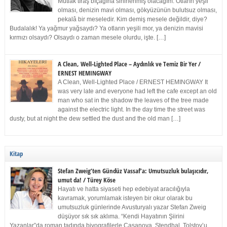
Mutlak tıraş bıçağına sinirlenmiş olacağım. Otların yeşil
olması, denizin mavi olması, gökyüzünün bulutsuz olması,
pekalâ bir meseledir. Kim demiş mesele değildir, diye?
Budalalık! Ya yağmur yağsaydı? Ya otların yeşili mor, ya denizin mavisi
kırmızı olsaydı? Olsaydı o zaman mesele olurdu, işte. […]
A Clean, Well-Lighted Place – Aydınlık ve Temiz Bir Yer /
ERNEST HEMINGWAY
A Clean, Well-Lighted Place / ERNEST HEMINGWAY It
was very late and everyone had left the cafe except an old
man who sat in the shadow the leaves of the tree made
against the electric light. In the day time the street was
dusty, but at night the dew settled the dust and the old man […]
Kitap
Stefan Zweig’ten Gündüz Vassaf’a: Umutsuzluk bulaşıcıdır,
umut da! / Türey Köse
Hayatı ve hatta siyaseti hep edebiyat aracılığıyla
kavramak, yorumlamak isteyen bir okur olarak bu
umutsuzluk günlerinde Avusturyalı yazar Stefan Zweig
düşüyor sık sık aklıma. “Kendi Hayatının Şiirini
Yazanlar”da roman tadında biyografilerle Casanova, Stendhal, Tolstoy’u