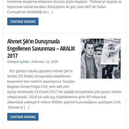
inceleme-araştırma kitabımın önsözü şöyle başlıyor: “Türkiye’yi siyasal ve
toplumsal olarak beraber dönüştüren iki güç olan AKP ile Gülen
Cemaati’nin birlikteliği ve […]
CONTINUE READING
Ahmet Şık’ın Duruşmada
Engellenen Savunması – ARALIK
2017
Güneyin Işıkları
|
February 16, 2025
361 gündür tutuklu gazeteci Ahmet Şık’ın
dünkü (25 Aralık) duruşmada engellenen
beyanının tam metnini yayınlıyoruz Yargıtay
Başkanı İsmail Rüştü Cirit, yeni adli yılın
açılışı vesilesiyle 23 Kasım 2017’de yaptığı konuşmada çok çarpıcı veriler
ortaya koydu. 2016 yılı adli suç istatistiklerine göre 80 milyonluk
ülkemizde yaklaşık 6 milyon 900bin şüpheli bulunduğunu açıklayan Cirit;
“Demek ki […]
CONTINUE READING