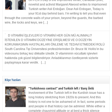
On PEN’s Day of the Imprisoned Writer, Canadian poet,
novelist and activist Margaret Atwood writes to imprisoned
Turkish writer Asli Erdoğan. Dear Asli Erdogan, Today is
your 91st day behind bars. I’m writing to tell you that even
through the concrete walls of your prison, beyond the guards, the barbed
wire, the locks and keys, we […]
D VİTAMİNİ İŞLEVLERİ D VİTAMİNİ HER GÜN MÜ ALINMALI?
İSTENİLEN D VİTAMİNİ DÜZEYİNE ERİŞİLMESİ VE O DÜZEYİN
KORUNMASININ HASTALIKLARI ÖNLEME VE TEDAVİ ETMEDEKİ ROLÜ
South Carolina Tıp Üniversitesi profesörlerinden Dr. Bruce W. Hollis’in bu
videosunu birkaç kez dikkatle izledik. D vitamininin vücuttaki işlevleri
hakkında çok güzel bilgilendiriyor. Anladıklarımızı özetleyerek sizlerle
paylaşmaya karar verdik. […]
Köşe Yazıları
“Turkishness contract” and Turkish left / Barış Ünlü
Involvement of the Turkish left in the Kurdish issue has a
long history stretching from 1920s to present. And this
history is not one to be ashamed of. In fact, some periods
and people in that history can be admired. While either a
complete chauvinist attitude or at best a thick silence