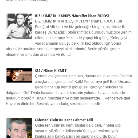
BİZ İKİMİZ İKİ KARDEŞ /Muzaffer İlhan ERDOST
BİZ İKİMİZ İKİ KARDEŞ /Muzaffer İlhan ERDOST (Bir
Fotoğraf Altı İçin) Ve biz geleceğiz bir gün, biz ikimiz İki
kardeş Duracağız Fotoğrafımızda durduğumuz gibi Benim
ellerimde kelepçe Yüzümde yapay bir gülüş (Kelepçeyi
yadırgamanın gülüşü belki İlk kez olduğu için Sonra
alıştım Ve unuttum sonra kelepçeyi bileklerimde) Senin yüzün İçerde
olmanın ve umudun arasında Ve ilk […]
SES / Nâzım HİKMET
Çeneni avuçlarının içine alıp, duvara dalıp kalma!. Çeneni
avuçlarının içine alma!. Kalk! Pencereye gel! Bak! Dışarda
gece bir cenup denizi gibi güzel, çarpıyor pencerene
dalgaları.. Gel! Dinle havaları: havalar seslerin yoludur, havalar seslerle
doludur: toprağın, suyun, yıldızların ve bizim seslerimizle… Pencereye gel!
Havaları dinle bir: Sesimiz yanındadır, sesimiz seninledir…
Gidersen Yıkılır Bu Kent / Ahmet Telli
Gidersen yıkılır bu kent, kuşlar da giderBir nehir gibi
susarım yüzünün deltasındaYanlış adreslerdeydik,
kimliksizdik belkiSarışın bir şaşkınlık olurdu bütün