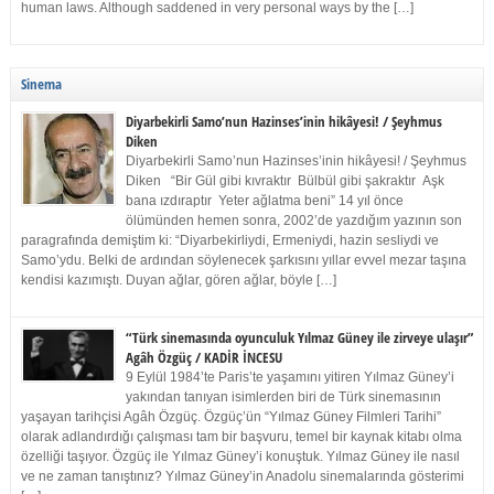
human laws. Although saddened in very personal ways by the […]
Sinema
Diyarbekirli Samo’nun Hazinses’inin hikâyesi! / Şeyhmus
Diken
Diyarbekirli Samo’nun Hazinses’inin hikâyesi! / Şeyhmus
Diken “Bir Gül gibi kıvraktır Bülbül gibi şakraktır Aşk
bana ızdıraptır Yeter ağlatma beni” 14 yıl önce
ölümünden hemen sonra, 2002’de yazdığım yazının son
paragrafında demiştim ki: “Diyarbekirliydi, Ermeniydi, hazin sesliydi ve
Samo’ydu. Belki de ardından söylenecek şarkısını yıllar evvel mezar taşına
kendisi kazımıştı. Duyan ağlar, gören ağlar, böyle […]
“Türk sinemasında oyunculuk Yılmaz Güney ile zirveye ulaşır”
Agâh Özgüç / KADİR İNCESU
9 Eylül 1984’te Paris’te yaşamını yitiren Yılmaz Güney’i
yakından tanıyan isimlerden biri de Türk sinemasının
yaşayan tarihçisi Agâh Özgüç. Özgüç’ün “Yılmaz Güney Filmleri Tarihi”
olarak adlandırdığı çalışması tam bir başvuru, temel bir kaynak kitabı olma
özelliği taşıyor. Özgüç ile Yılmaz Güney’i konuştuk. Yılmaz Güney ile nasıl
ve ne zaman tanıştınız? Yılmaz Güney’in Anadolu sinemalarında gösterimi