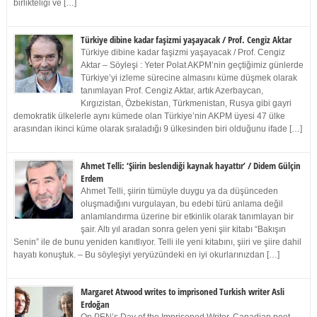
birlikteliği ve […]
Türkiye dibine kadar faşizmi yaşayacak / Prof. Cengiz Aktar
Türkiye dibine kadar faşizmi yaşayacak / Prof. Cengiz
Aktar – Söyleşi : Yeter Polat AKPM’nin geçtiğimiz günlerde
Türkiye’yi izleme sürecine almasını küme düşmek olarak
tanımlayan Prof. Cengiz Aktar, artık Azerbaycan,
Kırgızistan, Özbekistan, Türkmenistan, Rusya gibi gayri
demokratik ülkelerle aynı kümede olan Türkiye’nin AKPM üyesi 47 ülke
arasından ikinci küme olarak sıraladığı 9 ülkesinden biri olduğunu ifade […]
Ahmet Telli: ‘Şiirin beslendiği kaynak hayattır’ / Didem Gülçin
Erdem
Ahmet Telli, şiirin tümüyle duygu ya da düşünceden
oluşmadığını vurgulayan, bu edebi türü anlama değil
anlamlandırma üzerine bir etkinlik olarak tanımlayan bir
şair. Altı yıl aradan sonra gelen yeni şiir kitabı “Bakışın
Senin” ile de bunu yeniden kanıtlıyor. Telli ile yeni kitabını, şiiri ve şiire dahil
hayatı konuştuk. – Bu söyleşiyi yeryüzündeki en iyi okurlarınızdan […]
Margaret Atwood writes to imprisoned Turkish writer Asli
Erdoğan