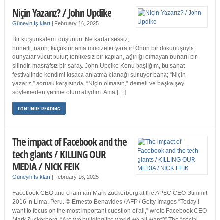
Niçin Yazarız? / John Updike
Güneyin Işıkları
|
February 16, 2025
Bir kurşunkalemi düşünün. Ne kadar sessiz,
hünerli, narin, küçüktür ama mucizeler yaratır! Onun bir dokunuşuyla
dünyalar vücut bulur; tehlikesiz bir kaplan, ağırlığı olmayan buharlı bir
silindir, masrafsız bir saray. John Updike Konu başlığım, bu sanat
festivalinde kendimi kısaca anlatma olanağı sunuyor bana; “Niçin
yazarız,” sorusu karşısında, “Niçin olmasın,” demeli ve başka şey
söylemeden yerime oturmalıydım. Ama […]
CONTINUE READING
The impact of Facebook and the
tech giants / KILLING OUR
MEDIA / NICK FEIK
Güneyin Işıkları
|
February 16, 2025
Facebook CEO and chairman Mark Zuckerberg at the APEC CEO Summit
2016 in Lima, Peru. © Ernesto Benavides / AFP / Getty Images “Today I
want to focus on the most important question of all,” wrote Facebook CEO
Mark Zuckerberg. “Are we building the world we all want?” The “social