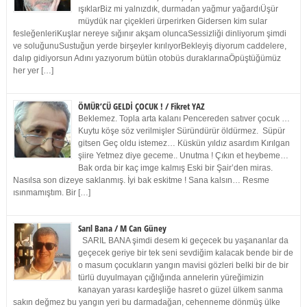
ışıklarBiz mi yalnızdık, durmadan yağmur yağardıÜşür
müydük nar çiçekleri ürperirken Gidersen kim sular
fesleğenleriKuşlar nereye sığınır akşam oluncaSessizliği dinliyorum şimdi
ve soluğunuSustuğun yerde birşeyler kırılıyorBekleyiş diyorum caddelere,
dalıp gidiyorsun Adını yazıyorum bütün otobüs duraklarınaÖpüştüğümüz
her yer […]
ÖMÜR’CÜ GELDİ ÇOCUK ! / Fikret YAZ
Beklemez. Topla arta kalanı Pencereden satıver çocuk …
Kuytu köşe söz verilmişler Süründürür öldürmez. Süpür
gitsen Geç oldu istemez… Küskün yıldız asardım Kırılgan
şiire Yetmez diye geceme.. Unutma ! Çıkın et heybeme…
Bak orda bir kaç imge kalmış Eski bir Şair’den miras.
Nasılsa son dizeye saklanmış. İyi bak eskitme ! Sana kalsın… Resme
ısınmamıştım. Bir […]
Sarıl Bana / M Can Güney
SARIL BANA şimdi desem ki geçecek bu yaşananlar da
geçecek geriye bir tek seni sevdiğim kalacak bende bir de
o masum çocukların yangın mavisi gözleri belki bir de bir
türlü duyulmayan çığlığında annelerin yüreğimizin
kanayan yarası kardeşliğe hasret o güzel ülkem sanma
sakın değmez bu yangın yeri bu darmadağan, cehenneme dönmüş ülke