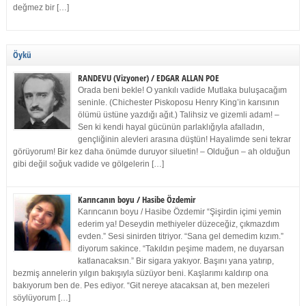
değmez bir […]
Öykü
RANDEVU (Vizyoner) / EDGAR ALLAN POE
Orada beni bekle! O yankılı vadide Mutlaka buluşacağım
seninle. (Chichester Piskoposu Henry King’in karısının
ölümü üstüne yazdığı ağıt.) Talihsiz ve gizemli adam! –
Sen ki kendi hayal gücünün parlaklığıyla afalladın,
gençliğinin alevleri arasına düştün! Hayalimde seni tekrar
görüyorum! Bir kez daha önümde duruyor siluetin! – Olduğun – ah olduğun
gibi değil soğuk vadide ve gölgelerin […]
Karıncanın boyu / Hasibe Özdemir
Karıncanın boyu / Hasibe Özdemir “Şişirdin içimi yemin
ederim ya! Deseydin methiyeler düzeceğiz, çıkmazdım
evden.” Sesi sinirden titriyor. “Sana gel demedim kızım.”
diyorum sakince. “Takıldın peşime madem, ne duyarsan
katlanacaksın.” Bir sigara yakıyor. Başını yana yatırıp,
bezmiş annelerin yılgın bakışıyla süzüyor beni. Kaşlarımı kaldırıp ona
bakıyorum ben de. Pes ediyor. “Git nereye atacaksan at, ben mezeleri
söylüyorum […]