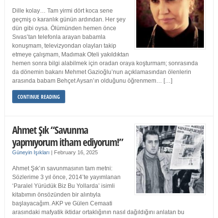
Dille kolay… Tam yirmi dört koca sene
geçmiş o karanlık günün ardından. Her şey
dün gibi oysa. Ölümünden hemen önce
Sıvas’tan telefonla arayan babamla
konuşmam, televizyondan olayları takip
etmeye çalışmam, Madımak Oteli yakıldıktan
hemen sonra bilgi alabilmek için oradan oraya koşturmam; sonrasında
da dönemin bakanı Mehmet Gazioğlu’nun açıklamasından ölenlerin
arasında babam Behçet Aysan’ın olduğunu öğrenmem… […]
CONTINUE READING
Ahmet Şık “Savunma
yapmıyorum itham ediyorum!”
Güneyin Işıkları
|
February 16, 2025
Ahmet Şık’ın savunmasının tam metni:
Sözlerime 3 yıl önce, 2014’te yayımlanan
‘Paralel Yürüdük Biz Bu Yollarda’ isimli
kitabımın önsözünden bir alıntıyla
başlayacağım. AKP ve Gülen Cemaati
arasındaki mafyatik iktidar ortaklığının nasıl dağıldığını anlatan bu