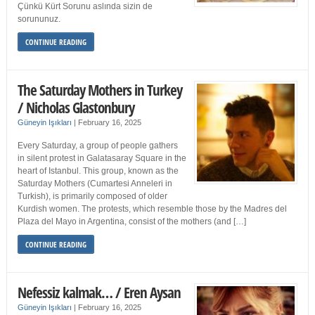
Çünkü Kürt Sorunu aslında sizin de
sorununuz.
CONTINUE READING
The Saturday Mothers in Turkey
/ Nicholas Glastonbury
Güneyin Işıkları
|
February 16, 2025
Every Saturday, a group of people gathers
in silent protest in Galatasaray Square in the
heart of Istanbul. This group, known as the
Saturday Mothers (Cumartesi Anneleri in
Turkish), is primarily composed of older
Kurdish women. The protests, which resemble those by the Madres del
Plaza del Mayo in Argentina, consist of the mothers (and […]
CONTINUE READING
Nefessiz kalmak… / Eren Aysan
Güneyin Işıkları
|
February 16, 2025