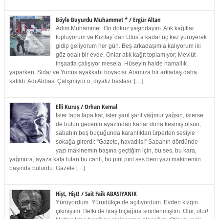
Böyle Buyurdu Muhammet * / Ergür Altan
Adım Muhammet. On dokuz yaşındayım. Atık kağıtlar
topluyorum ve Kızılay`dan Ulus`a kadar üç kez yürüyerek
gidip geliyorum her gün. Beş arkadaşımla kalıyorum iki
göz odalı bir evde. Onlar atık kağıt toplamıyor; Mevlüt
inşaatta çalışıyor mesela, Hüseyin halde hamallık
yaparken, Sidar ve Yunus ayakkabı boyacısı. Aramıza bir arkadaş daha
katıldı. Adı Abbas. Çalışmıyor o, diyaliz hastası. […]
Elli Kuruş / Orhan Kemal
İster lapa lapa kar, ister şarıl şarıl yağmur yağsın, isterse
de bütün gecenin ayazından karlar dona kesmiş olsun,
sabahın beş buçuğunda karanlıkları ürperten sesiyle
sokağa girerdi: “Gazete, havadiis!” Sabahın dördünde
yazı makinemin başına geçtiğim için, bu ses, bu kara,
yağmura, ayaza kafa tutan bu canlı, bu pırıl pırıl ses beni yazı makinemin
başında bulurdu. Gazete […]
Hişt, Hişt! / Sait Faik ABASIYANIK
Yürüyordum. Yürüdükçe de açılıyordum. Evden kızgın
çıkmıştım. Belki de tıraş bıçağına sinirlenmiştim. Olur, olur!