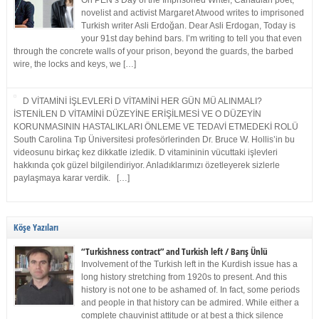
On PEN’s Day of the Imprisoned Writer, Canadian poet,
novelist and activist Margaret Atwood writes to imprisoned
Turkish writer Asli Erdoğan. Dear Asli Erdogan, Today is
your 91st day behind bars. I’m writing to tell you that even
through the concrete walls of your prison, beyond the guards, the barbed
wire, the locks and keys, we […]
D VİTAMİNİ İŞLEVLERİ D VİTAMİNİ HER GÜN MÜ ALINMALI?
İSTENİLEN D VİTAMİNİ DÜZEYİNE ERİŞİLMESİ VE O DÜZEYİN
KORUNMASININ HASTALIKLARI ÖNLEME VE TEDAVİ ETMEDEKİ ROLÜ
South Carolina Tıp Üniversitesi profesörlerinden Dr. Bruce W. Hollis’in bu
videosunu birkaç kez dikkatle izledik. D vitamininin vücuttaki işlevleri
hakkında çok güzel bilgilendiriyor. Anladıklarımızı özetleyerek sizlerle
paylaşmaya karar verdik. […]
Köşe Yazıları
“Turkishness contract” and Turkish left / Barış Ünlü
Involvement of the Turkish left in the Kurdish issue has a
long history stretching from 1920s to present. And this
history is not one to be ashamed of. In fact, some periods
and people in that history can be admired. While either a
complete chauvinist attitude or at best a thick silence