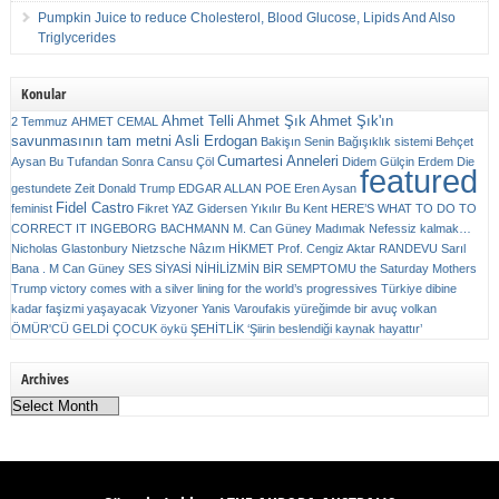
Pumpkin Juice to reduce Cholesterol, Blood Glucose, Lipids And Also
Triglycerides
Konular
Ahmet Telli
Ahmet Şık
Ahmet Şık'ın
2 Temmuz
AHMET CEMAL
savunmasının tam metni
Asli Erdogan
Bakişın Senin
Bağışıklık sistemi
Behçet
Cumartesi Anneleri
Aysan
Bu Tufandan Sonra
Cansu Çöl
Didem Gülçin Erdem
Die
featured
gestundete Zeit
Donald Trump
EDGAR ALLAN POE
Eren Aysan
Fidel Castro
feminist
Fikret YAZ
Gidersen Yıkılır Bu Kent
HERE’S WHAT TO DO TO
CORRECT IT
INGEBORG BACHMANN
M. Can Güney
Madımak
Nefessiz kalmak…
Nicholas Glastonbury
Nietzsche
Nâzım HİKMET
Prof. Cengiz Aktar
RANDEVU
Sarıl
Bana . M Can Güney
SES
SİYASİ NİHİLİZMİN BİR SEMPTOMU
the Saturday Mothers
Trump victory comes with a silver lining for the world’s progressives
Türkiye dibine
kadar faşizmi yaşayacak
Vizyoner
Yanis Varoufakis
yüreğimde bir avuç volkan
ÖMÜR'CÜ GELDİ ÇOCUK
öykü
ŞEHİTLİK
‘Şiirin beslendiği kaynak hayattır’
Archives
Archives