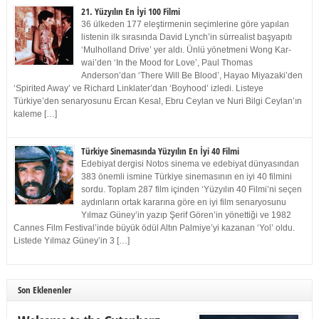
21. Yüzyılın En İyi 100 Filmi
36 ülkeden 177 eleştirmenin seçimlerine göre yapılan
listenin ilk sırasında David Lynch’in sürrealist başyapıtı
‘Mulholland Drive’ yer aldı. Ünlü yönetmeni Wong Kar-
wai’den ‘In the Mood for Love’, Paul Thomas
Anderson’dan ‘There Will Be Blood’, Hayao Miyazaki’den
‘Spirited Away’ ve Richard Linklater’dan ‘Boyhood’ izledi. Listeye
Türkiye’den senaryosunu Ercan Kesal, Ebru Ceylan ve Nuri Bilgi Ceylan’ın
kaleme […]
Türkiye Sinemasında Yüzyılın En İyi 40 Filmi
Edebiyat dergisi Notos sinema ve edebiyat dünyasından
383 önemli ismine Türkiye sinemasının en iyi 40 filmini
sordu. Toplam 287 film içinden ‘Yüzyılın 40 Filmi’ni seçen
aydınların ortak kararına göre en iyi film senaryosunu
Yılmaz Güney’in yazıp Şerif Gören’in yönettiği ve 1982
Cannes Film Festival’inde büyük ödül Altın Palmiye’yi kazanan ‘Yol’ oldu.
Listede Yılmaz Güney’in 3 […]
Son Eklenenler