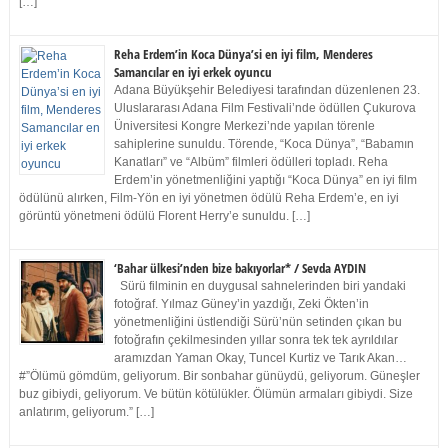
[…]
Reha Erdem’in Koca Dünya’si en iyi film, Menderes
Samancılar en iyi erkek oyuncu
Adana Büyükşehir Belediyesi tarafından düzenlenen 23.
Uluslararası Adana Film Festivali’nde ödüllen Çukurova
Üniversitesi Kongre Merkezi’nde yapılan törenle
sahiplerine sunuldu. Törende, “Koca Dünya”, “Babamın
Kanatları” ve “Albüm” filmleri ödülleri topladı. Reha
Erdem’in yönetmenliğini yaptığı “Koca Dünya” en iyi film
ödülünü alırken, Film-Yön en iyi yönetmen ödülü Reha Erdem’e, en iyi
görüntü yönetmeni ödülü Florent Herry’e sunuldu. […]
‘Bahar ülkesi’nden bize bakıyorlar* / Sevda AYDIN
Sürü filminin en duygusal sahnelerinden biri yandaki
fotoğraf. Yılmaz Güney’in yazdığı, Zeki Ökten’in
yönetmenliğini üstlendiği Sürü’nün setinden çıkan bu
fotoğrafın çekilmesinden yıllar sonra tek tek ayrıldılar
aramızdan Yaman Okay, Tuncel Kurtiz ve Tarık Akan…
#”Ölümü gömdüm, geliyorum. Bir sonbahar günüydü, geliyorum. Güneşler
buz gibiydi, geliyorum. Ve bütün kötülükler. Ölümün armaları gibiydi. Size
anlatırım, geliyorum.” […]