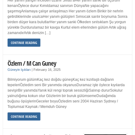
Her yanım yangın İnceden uzanır Sivas’aHer yanım sanki Bir uçurum
kenarıÖylece durur Kımıldamaz sanırsın DünyaNe yapacağını
şaşırmışAnlamaya çalışır anlaşılmazı Her yanım özlem Birikir bir nehrin
getirdiklerinde usulcaHer yanım gülüşleri Sımsıcak sarılır boynuma Sonra
birden düşer kara bulutlarHer yanım sanki Öfkeden sırılsıklam Şu yorgun
yürekte Durdurulamaz bir kavga Kurtul elem ellerinden gülüm Artık uğraş
zamanıdırArtık denizin […]
CONTINUE READING
Özlem / M Can Guney
Güneyin Işıkları
|
February 16, 2025
Bilmiyorum gülümKaç kez doğdu güneşKaç kez kızıllaştı dağların
tepeleriÖzledim seni Bir yanımda okyanusDuramaz işte öylece kıyılarda
sevişirBir yanımdaYanık kül rengi toprak sessizliğiSalınıp dururSokulur
yalnızlığıma kokun olur Gözlerim bir buruk gülümsemeDudağımda
buğusu öpüşlerinGeceler boyuÖzledim seni 2004 Haziran Sydney /
Toplumsal Kaynak / Memduh Güney
CONTINUE READING