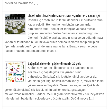
prevailed towards the […]
SİYASİ NİHİLİZMİN BİR SEMPTOMU; “ŞEHİTLİK” / Cansu Çöl
İnsanlık için “şehitlik” in tarihi, denilebilir ki “kutsal”ın tarihi
kadar eskidir. Hemen hemen bütün toplumlarda
birbirinden farklı ideolojiler, inançlar ve hatta meslek
grupları tarafından “kutsal” amaçları, inançları uğruna
ölenlerin “şehit” olarak adlandırılışına ve bu adlandırmayı
yapanlar tarafından bu ölüm vakalarının sembolik olarak sahiplenilip bir
“şehadet mertebesi” içerisinde anılışına rastlanır. Burada sorun elbette
hayatını kaybedenlerin adlandırılması […]
Bağışıklık sistemini güçlendirmenin 20 yolu
Soğuk havalar geldiğinde virüsler tarafından hasta
edilmek hiç hoş değildir. Bu yüzden şimdi
bahsedeceğimiz bağışıklık güçlendirici tavsiyeler sizi
virüslerin getirdiği hastalıklardan koruyup, mevsimin tadını
çıkarmanızı sağlayabilir. Şekerden kaçınmak Çok fazla
şeker tüketmek bağışıklık sisteminin bakterilere karşı savaşan
mekanizmasını bastırır. Sadece 75-100 gram şeker tüketmek bile beyaz kan
hücrelerinin bakterileri yok edecek gücünü azaltır. Doğal meyve […]