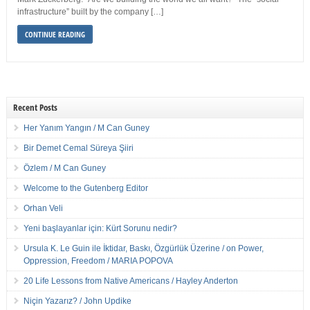
infrastructure” built by the company […]
CONTINUE READING
Recent Posts
Her Yanım Yangın / M Can Guney
Bir Demet Cemal Süreya Şiiri
Özlem / M Can Guney
Welcome to the Gutenberg Editor
Orhan Veli
Yeni başlayanlar için: Kürt Sorunu nedir?
Ursula K. Le Guin ile İktidar, Baskı, Özgürlük Üzerine / on Power,
Oppression, Freedom / MARIA POPOVA
20 Life Lessons from Native Americans / Hayley Anderton
Niçin Yazarız? / John Updike