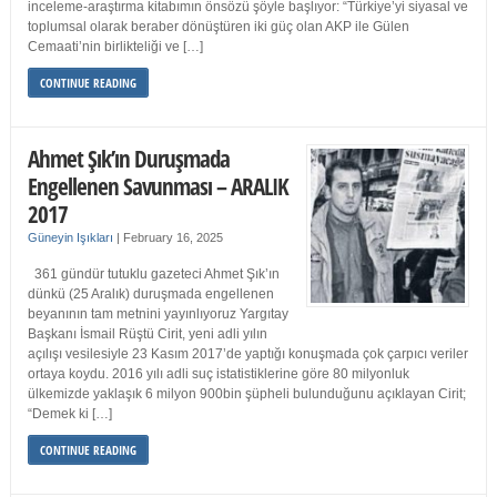
inceleme-araştırma kitabımın önsözü şöyle başlıyor: “Türkiye’yi siyasal ve
toplumsal olarak beraber dönüştüren iki güç olan AKP ile Gülen
Cemaati’nin birlikteliği ve […]
CONTINUE READING
Ahmet Şık’ın Duruşmada
Engellenen Savunması – ARALIK
2017
Güneyin Işıkları
|
February 16, 2025
361 gündür tutuklu gazeteci Ahmet Şık’ın
dünkü (25 Aralık) duruşmada engellenen
beyanının tam metnini yayınlıyoruz Yargıtay
Başkanı İsmail Rüştü Cirit, yeni adli yılın
açılışı vesilesiyle 23 Kasım 2017’de yaptığı konuşmada çok çarpıcı veriler
ortaya koydu. 2016 yılı adli suç istatistiklerine göre 80 milyonluk
ülkemizde yaklaşık 6 milyon 900bin şüpheli bulunduğunu açıklayan Cirit;
“Demek ki […]
CONTINUE READING