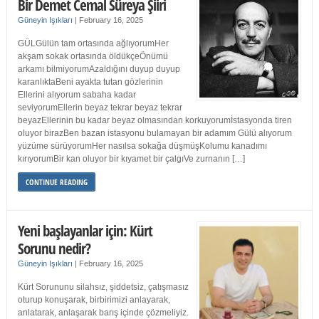
Bir Demet Cemal Süreya Şiiri
Güneyin Işıkları
|
February 16, 2025
GÜLGülün tam ortasında ağlıyorumHer
akşam sokak ortasında öldükçeÖnümü
arkamı bilmiyorumAzaldığını duyup duyup
karanlıktaBeni ayakta tutan gözlerinin
Ellerini alıyorum sabaha kadar
seviyorumEllerin beyaz tekrar beyaz tekrar
beyazEllerinin bu kadar beyaz olmasından korkuyorumİstasyonda tiren
oluyor birazBen bazan istasyonu bulamayan bir adamım Gülü alıyorum
yüzüme sürüyorumHer nasılsa sokağa düşmüşKolumu kanadımı
kırıyorumBir kan oluyor bir kıyamet bir çalgıVe zurnanın […]
CONTINUE READING
Yeni başlayanlar için: Kürt
Sorunu nedir?
Güneyin Işıkları
|
February 16, 2025
Kürt Sorununu silahsız, şiddetsiz, çatışmasız
oturup konuşarak, birbirimizi anlayarak,
anlatarak, anlaşarak barış içinde çözmeliyiz.