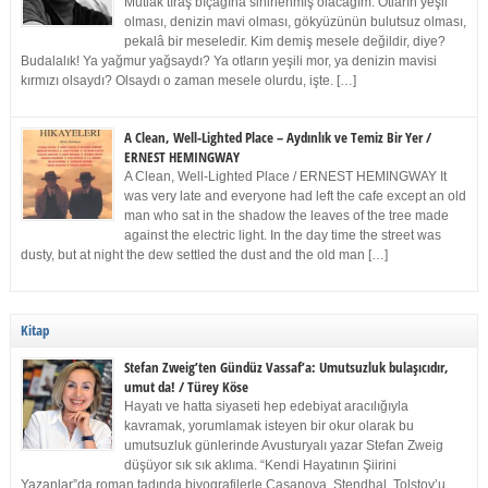
Mutlak tıraş bıçağına sinirlenmiş olacağım. Otların yeşil
olması, denizin mavi olması, gökyüzünün bulutsuz olması,
pekalâ bir meseledir. Kim demiş mesele değildir, diye?
Budalalık! Ya yağmur yağsaydı? Ya otların yeşili mor, ya denizin mavisi
kırmızı olsaydı? Olsaydı o zaman mesele olurdu, işte. […]
A Clean, Well-Lighted Place – Aydınlık ve Temiz Bir Yer /
ERNEST HEMINGWAY
A Clean, Well-Lighted Place / ERNEST HEMINGWAY It
was very late and everyone had left the cafe except an old
man who sat in the shadow the leaves of the tree made
against the electric light. In the day time the street was
dusty, but at night the dew settled the dust and the old man […]
Kitap
Stefan Zweig’ten Gündüz Vassaf’a: Umutsuzluk bulaşıcıdır,
umut da! / Türey Köse
Hayatı ve hatta siyaseti hep edebiyat aracılığıyla
kavramak, yorumlamak isteyen bir okur olarak bu
umutsuzluk günlerinde Avusturyalı yazar Stefan Zweig
düşüyor sık sık aklıma. “Kendi Hayatının Şiirini
Yazanlar”da roman tadında biyografilerle Casanova, Stendhal, Tolstoy’u