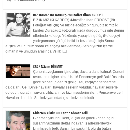
BİZ İKİMİZ İKİ KARDEŞ /Muzaffer İlhan ERDOST
BİZ İKİMİZ İKİ KARDEŞ /Muzaffer İlhan ERDOST (Bir
Fotoğraf Altı İçin) Ve biz geleceğiz bir gün, biz ikimiz İki
kardeş Duracağız Fotoğrafımızda durduğumuz gibi Benim
ellerimde kelepçe Yüzümde yapay bir gülüş (Kelepçeyi
yadırgamanın gülüşü belki İlk kez olduğu için Sonra
alıştım Ve unuttum sonra kelepçeyi bileklerimde) Senin yüzün İçerde
olmanın ve umudun arasında Ve ilk […]
SES / Nâzım HİKMET
Çeneni avuçlarının içine alıp, duvara dalıp kalma!. Çeneni
avuçlarının içine alma!. Kalk! Pencereye gel! Bak! Dışarda
gece bir cenup denizi gibi güzel, çarpıyor pencerene
dalgaları.. Gel! Dinle havaları: havalar seslerin yoludur, havalar seslerle
doludur: toprağın, suyun, yıldızların ve bizim seslerimizle… Pencereye gel!
Havaları dinle bir: Sesimiz yanındadır, sesimiz seninledir…
Gidersen Yıkılır Bu Kent / Ahmet Telli
Gidersen yıkılır bu kent, kuşlar da giderBir nehir gibi
susarım yüzünün deltasındaYanlış adreslerdeydik,
kimliksizdik belkiSarışın bir şaşkınlık olurdu bütün