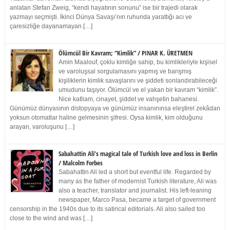
anlatan Stefan Zweig, “kendi hayatının sonunu” ise bir trajedi olarak
yazmayı seçmişti. İkinci Dünya Savaşı’nın ruhunda yarattığı acı ve
çaresizliğe dayanamayan […]
Ölümcül Bir Kavram; “Kimlik” / PINAR K. ÜRETMEN
Amin Maalouf, çoklu kimliğe sahip, bu kimlikleriyle kişisel
ve varoluşsal sorgulamasını yapmış ve barışmış
kişiliklerin kimlik savaşlarını ve şiddeti sonlandırabileceği
umudunu taşıyor. Ölümcül ve el yakan bir kavram “kimlik”.
Nice katliam, cinayet, şiddet ve vahşetin bahanesi.
Günümüz dünyasının distopyaya ve günümüz insanınınsa eleştirel zekâdan
yoksun otomatlar haline gelmesinin şifresi. Oysa kimlik, kim olduğunu
arayan, varoluşunu […]
Sabahattin Ali’s magical tale of Turkish love and loss in Berlin
/ Malcolm Forbes
Sabahattin Ali led a short but eventful life. Regarded by
many as the father of modernist Turkish literature, Ali was
also a teacher, translator and journalist. His left-leaning
newspaper, Marco Pasa, became a target of government
censorship in the 1940s due to its satirical editorials. Ali also sailed too
close to the wind and was […]