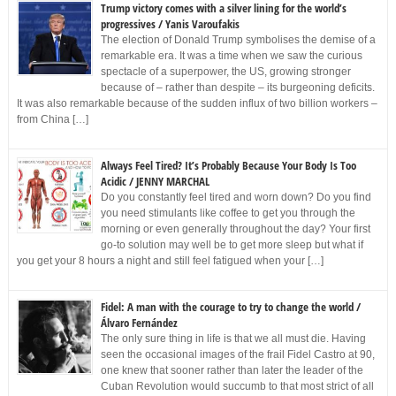
Trump victory comes with a silver lining for the world’s
progressives / Yanis Varoufakis
The election of Donald Trump symbolises the demise of a
remarkable era. It was a time when we saw the curious
spectacle of a superpower, the US, growing stronger
because of – rather than despite – its burgeoning deficits.
It was also remarkable because of the sudden influx of two billion workers –
from China […]
Always Feel Tired? It’s Probably Because Your Body Is Too
Acidic / JENNY MARCHAL
Do you constantly feel tired and worn down? Do you find
you need stimulants like coffee to get you through the
morning or even generally throughout the day? Your first
go-to solution may well be to get more sleep but what if
you get your 8 hours a night and still feel fatigued when your […]
Fidel: A man with the courage to try to change the world /
Álvaro Fernández
The only sure thing in life is that we all must die. Having
seen the occasional images of the frail Fidel Castro at 90,
one knew that sooner rather than later the leader of the
Cuban Revolution would succumb to that most strict of all