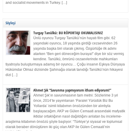
and socialist movements in Turkey. […]
Söyleşi
Turgay Tanülkü: BU RÖPORTAJI OKUMALISINIZ
Ünlü oyuncu Turgay Tanülkü’nün hayatı film gibi. 62
yaşındaki oyuncu, 18 yaşında girdiği cezaevinden 26
yaşında başka biri olarak çıkmış. Özgürlüğe ilk adımı
atarken “Ben geri döneceğim buraya!” diye bir söz vermiş
kendine. Tanülkü, ömrünü cezaevlerinde mahkumları
tiyatroyla buluşturmaya adamış bir oyuncu… Çoğu insanın Eşkıya Dünyaya
Hükümdar Olmaz dizisinde Şahinağa olarak tanıdığı Tanülkü’nün hikayesi
dizi […]
Ahmet Şık “Savunma yapmıyorum itham ediyorum!”
Ahmet Şık’ın savunmasının tam metni: Sözlerime 3 yıl
önce, 2014’te yayımlanan ‘Paralel Yürüdük Biz Bu
Yollarda’ isimli kitabımın önsözünden bir alıntıyla
başlayacağım. AKP ve Gülen Cemaati arasındaki mafyatik
iktidar ortaklığının nasıl dağıldığını anlatan bu inceleme-
araştırma kitabımın önsözü şöyle başlıyor: “Türkiye’yi siyasal ve toplumsal
olarak beraber dönüştüren iki güç olan AKP ile Gülen Cemaati’nin