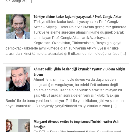
birlikteliği ve […]
Türkiye dibine kadar faşizmi yaşayacak / Prof. Cengiz Aktar
Türkiye dibine kadar faşizmi yaşayacak / Prof. Cengiz
Aktar – Söyleşi : Yeter Polat AKPM’nin geçtiğimiz günlerde
Türkiye’yi izleme sürecine almasını küme düşmek olarak
tanımlayan Prof. Cengiz Aktar, artık Azerbaycan,
Kırgızistan, Özbekistan, Türkmenistan, Rusya gibi gayri
demokratik ülkelerle aynı kümede olan Türkiye’nin AKPM üyesi 47 ülke
arasından ikinci küme olarak sıraladığı 9 ülkesinden biri olduğunu ifade […]
Ahmet Telli: ‘Şiirin beslendiği kaynak hayattır’ / Didem Gülçin
Erdem
Ahmet Telli, şiirin tümüyle duygu ya da düşünceden
oluşmadığını vurgulayan, bu edebi türü anlama değil
anlamlandırma üzerine bir etkinlik olarak tanımlayan bir
şair. Altı yıl aradan sonra gelen yeni şiir kitabı “Bakışın
Senin” ile de bunu yeniden kanıtlıyor. Telli ile yeni kitabını, şiiri ve şiire dahil
hayatı konuştuk. – Bu söyleşiyi yeryüzündeki en iyi okurlarınızdan […]
Margaret Atwood writes to imprisoned Turkish writer Asli
Erdoğan