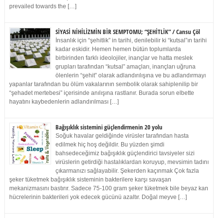
prevailed towards the […]
SİYASİ NİHİLİZMİN BİR SEMPTOMU; “ŞEHİTLİK” / Cansu Çöl
İnsanlık için “şehitlik” in tarihi, denilebilir ki “kutsal”ın tarihi
kadar eskidir. Hemen hemen bütün toplumlarda
birbirinden farklı ideolojiler, inançlar ve hatta meslek
grupları tarafından “kutsal” amaçları, inançları uğruna
ölenlerin “şehit” olarak adlandırılışına ve bu adlandırmayı
yapanlar tarafından bu ölüm vakalarının sembolik olarak sahiplenilip bir
“şehadet mertebesi” içerisinde anılışına rastlanır. Burada sorun elbette
hayatını kaybedenlerin adlandırılması […]
Bağışıklık sistemini güçlendirmenin 20 yolu
Soğuk havalar geldiğinde virüsler tarafından hasta
edilmek hiç hoş değildir. Bu yüzden şimdi
bahsedeceğimiz bağışıklık güçlendirici tavsiyeler sizi
virüslerin getirdiği hastalıklardan koruyup, mevsimin tadını
çıkarmanızı sağlayabilir. Şekerden kaçınmak Çok fazla
şeker tüketmek bağışıklık sisteminin bakterilere karşı savaşan
mekanizmasını bastırır. Sadece 75-100 gram şeker tüketmek bile beyaz kan
hücrelerinin bakterileri yok edecek gücünü azaltır. Doğal meyve […]