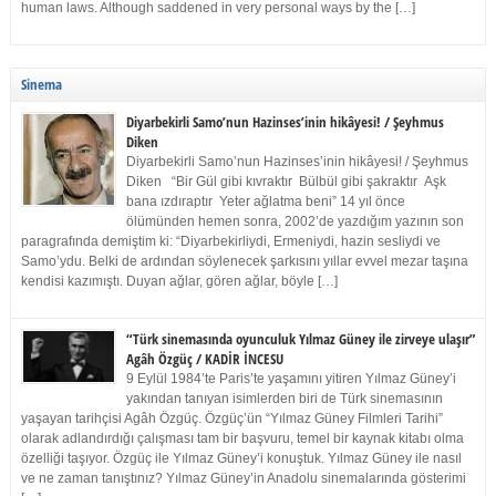
human laws. Although saddened in very personal ways by the […]
Sinema
Diyarbekirli Samo’nun Hazinses’inin hikâyesi! / Şeyhmus
Diken
Diyarbekirli Samo’nun Hazinses’inin hikâyesi! / Şeyhmus
Diken “Bir Gül gibi kıvraktır Bülbül gibi şakraktır Aşk
bana ızdıraptır Yeter ağlatma beni” 14 yıl önce
ölümünden hemen sonra, 2002’de yazdığım yazının son
paragrafında demiştim ki: “Diyarbekirliydi, Ermeniydi, hazin sesliydi ve
Samo’ydu. Belki de ardından söylenecek şarkısını yıllar evvel mezar taşına
kendisi kazımıştı. Duyan ağlar, gören ağlar, böyle […]
“Türk sinemasında oyunculuk Yılmaz Güney ile zirveye ulaşır”
Agâh Özgüç / KADİR İNCESU
9 Eylül 1984’te Paris’te yaşamını yitiren Yılmaz Güney’i
yakından tanıyan isimlerden biri de Türk sinemasının
yaşayan tarihçisi Agâh Özgüç. Özgüç’ün “Yılmaz Güney Filmleri Tarihi”
olarak adlandırdığı çalışması tam bir başvuru, temel bir kaynak kitabı olma
özelliği taşıyor. Özgüç ile Yılmaz Güney’i konuştuk. Yılmaz Güney ile nasıl
ve ne zaman tanıştınız? Yılmaz Güney’in Anadolu sinemalarında gösterimi