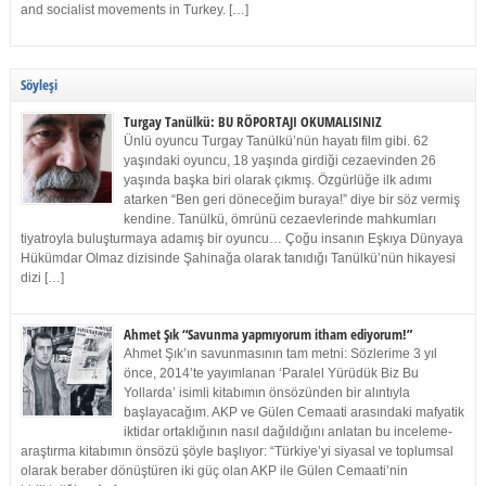
and socialist movements in Turkey. […]
Söyleşi
Turgay Tanülkü: BU RÖPORTAJI OKUMALISINIZ
Ünlü oyuncu Turgay Tanülkü’nün hayatı film gibi. 62
yaşındaki oyuncu, 18 yaşında girdiği cezaevinden 26
yaşında başka biri olarak çıkmış. Özgürlüğe ilk adımı
atarken “Ben geri döneceğim buraya!” diye bir söz vermiş
kendine. Tanülkü, ömrünü cezaevlerinde mahkumları
tiyatroyla buluşturmaya adamış bir oyuncu… Çoğu insanın Eşkıya Dünyaya
Hükümdar Olmaz dizisinde Şahinağa olarak tanıdığı Tanülkü’nün hikayesi
dizi […]
Ahmet Şık “Savunma yapmıyorum itham ediyorum!”
Ahmet Şık’ın savunmasının tam metni: Sözlerime 3 yıl
önce, 2014’te yayımlanan ‘Paralel Yürüdük Biz Bu
Yollarda’ isimli kitabımın önsözünden bir alıntıyla
başlayacağım. AKP ve Gülen Cemaati arasındaki mafyatik
iktidar ortaklığının nasıl dağıldığını anlatan bu inceleme-
araştırma kitabımın önsözü şöyle başlıyor: “Türkiye’yi siyasal ve toplumsal
olarak beraber dönüştüren iki güç olan AKP ile Gülen Cemaati’nin