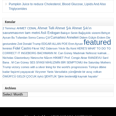
Pumpkin Juice to reduce Cholesterol, Blood Glucose, Lipids And Also
Triglycerides
Konular
Ahmet Telli
Ahmet Şık
Ahmet Şık'ın
2 Temmuz
AHMET CEMAL
savunmasının tam metni
Asli Erdogan
Bakişın Senin
Bağışıklık sistemi
Behçet
Cumartesi Anneleri
Aysan
Bu Tufandan Sonra
Cansu Çöl
Didem Gülçin Erdem
Die
featured
gestundete Zeit
Donald Trump
EDGAR ALLAN POE
Eren Aysan
Fidel Castro
feminist
Fikret YAZ
Gidersen Yıkılır Bu Kent
HERE’S WHAT TO DO TO
CORRECT IT
INGEBORG BACHMANN
M. Can Güney
Madımak
Nefessiz kalmak…
Nicholas Glastonbury
Nietzsche
Nâzım HİKMET
Prof. Cengiz Aktar
RANDEVU
Sarıl
Bana . M Can Güney
SES
SİYASİ NİHİLİZMİN BİR SEMPTOMU
the Saturday Mothers
Trump victory comes with a silver lining for the world’s progressives
Türkiye dibine
kadar faşizmi yaşayacak
Vizyoner
Yanis Varoufakis
yüreğimde bir avuç volkan
ÖMÜR'CÜ GELDİ ÇOCUK
öykü
ŞEHİTLİK
‘Şiirin beslendiği kaynak hayattır’
Archives
Archives