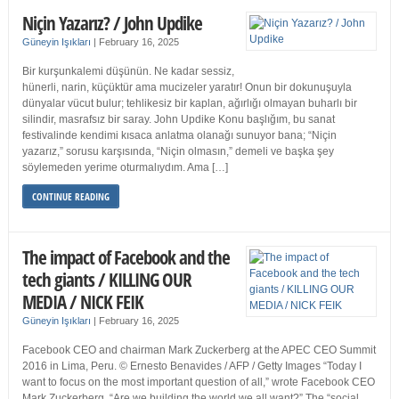
Niçin Yazarız? / John Updike
Güneyin Işıkları
|
February 16, 2025
Bir kurşunkalemi düşünün. Ne kadar sessiz,
hünerli, narin, küçüktür ama mucizeler yaratır! Onun bir dokunuşuyla
dünyalar vücut bulur; tehlikesiz bir kaplan, ağırlığı olmayan buharlı bir
silindir, masrafsız bir saray. John Updike Konu başlığım, bu sanat
festivalinde kendimi kısaca anlatma olanağı sunuyor bana; “Niçin
yazarız,” sorusu karşısında, “Niçin olmasın,” demeli ve başka şey
söylemeden yerime oturmalıydım. Ama […]
CONTINUE READING
The impact of Facebook and the
tech giants / KILLING OUR
MEDIA / NICK FEIK
Güneyin Işıkları
|
February 16, 2025
Facebook CEO and chairman Mark Zuckerberg at the APEC CEO Summit
2016 in Lima, Peru. © Ernesto Benavides / AFP / Getty Images “Today I
want to focus on the most important question of all,” wrote Facebook CEO
Mark Zuckerberg. “Are we building the world we all want?” The “social