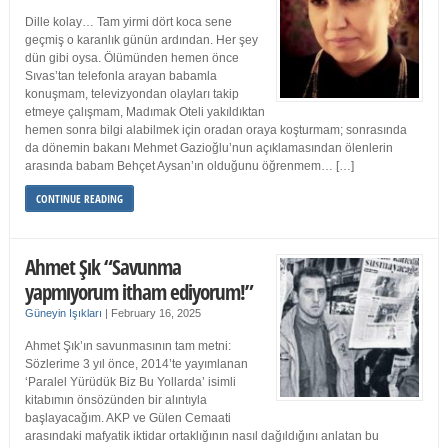
Dille kolay… Tam yirmi dört koca sene
geçmiş o karanlık günün ardından. Her şey
dün gibi oysa. Ölümünden hemen önce
Sıvas’tan telefonla arayan babamla
konuşmam, televizyondan olayları takip
etmeye çalışmam, Madımak Oteli yakıldıktan
hemen sonra bilgi alabilmek için oradan oraya koşturmam; sonrasında
da dönemin bakanı Mehmet Gazioğlu’nun açıklamasından ölenlerin
arasında babam Behçet Aysan’ın olduğunu öğrenmem… […]
CONTINUE READING
Ahmet Şık “Savunma
yapmıyorum itham ediyorum!”
Güneyin Işıkları
|
February 16, 2025
Ahmet Şık’ın savunmasının tam metni:
Sözlerime 3 yıl önce, 2014’te yayımlanan
‘Paralel Yürüdük Biz Bu Yollarda’ isimli
kitabımın önsözünden bir alıntıyla
başlayacağım. AKP ve Gülen Cemaati
arasındaki mafyatik iktidar ortaklığının nasıl dağıldığını anlatan bu