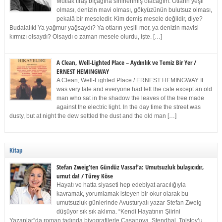
Mutlak tıraş bıçağına sinirlenmiş olacağım. Otların yeşil
olması, denizin mavi olması, gökyüzünün bulutsuz olması,
pekalâ bir meseledir. Kim demiş mesele değildir, diye?
Budalalık! Ya yağmur yağsaydı? Ya otların yeşili mor, ya denizin mavisi
kırmızı olsaydı? Olsaydı o zaman mesele olurdu, işte. […]
A Clean, Well-Lighted Place – Aydınlık ve Temiz Bir Yer /
ERNEST HEMINGWAY
A Clean, Well-Lighted Place / ERNEST HEMINGWAY It
was very late and everyone had left the cafe except an old
man who sat in the shadow the leaves of the tree made
against the electric light. In the day time the street was
dusty, but at night the dew settled the dust and the old man […]
Kitap
Stefan Zweig’ten Gündüz Vassaf’a: Umutsuzluk bulaşıcıdır,
umut da! / Türey Köse
Hayatı ve hatta siyaseti hep edebiyat aracılığıyla
kavramak, yorumlamak isteyen bir okur olarak bu
umutsuzluk günlerinde Avusturyalı yazar Stefan Zweig
düşüyor sık sık aklıma. “Kendi Hayatının Şiirini
Yazanlar”da roman tadında biyografilerle Casanova, Stendhal, Tolstoy’u