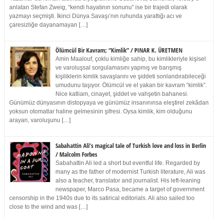
anlatan Stefan Zweig, “kendi hayatının sonunu” ise bir trajedi olarak
yazmayı seçmişti. İkinci Dünya Savaşı’nın ruhunda yarattığı acı ve
çaresizliğe dayanamayan […]
Ölümcül Bir Kavram; “Kimlik” / PINAR K. ÜRETMEN
Amin Maalouf, çoklu kimliğe sahip, bu kimlikleriyle kişisel
ve varoluşsal sorgulamasını yapmış ve barışmış
kişiliklerin kimlik savaşlarını ve şiddeti sonlandırabileceği
umudunu taşıyor. Ölümcül ve el yakan bir kavram “kimlik”.
Nice katliam, cinayet, şiddet ve vahşetin bahanesi.
Günümüz dünyasının distopyaya ve günümüz insanınınsa eleştirel zekâdan
yoksun otomatlar haline gelmesinin şifresi. Oysa kimlik, kim olduğunu
arayan, varoluşunu […]
Sabahattin Ali’s magical tale of Turkish love and loss in Berlin
/ Malcolm Forbes
Sabahattin Ali led a short but eventful life. Regarded by
many as the father of modernist Turkish literature, Ali was
also a teacher, translator and journalist. His left-leaning
newspaper, Marco Pasa, became a target of government
censorship in the 1940s due to its satirical editorials. Ali also sailed too
close to the wind and was […]