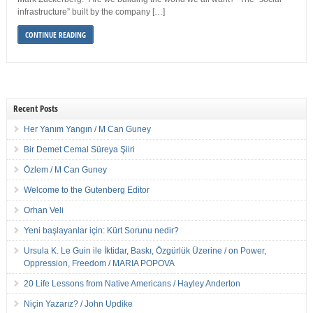
infrastructure” built by the company […]
CONTINUE READING
Recent Posts
Her Yanım Yangın / M Can Guney
Bir Demet Cemal Süreya Şiiri
Özlem / M Can Guney
Welcome to the Gutenberg Editor
Orhan Veli
Yeni başlayanlar için: Kürt Sorunu nedir?
Ursula K. Le Guin ile İktidar, Baskı, Özgürlük Üzerine / on Power,
Oppression, Freedom / MARIA POPOVA
20 Life Lessons from Native Americans / Hayley Anderton
Niçin Yazarız? / John Updike