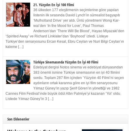
21. Yüzyılın En İyi 100 Filmi
36 ülkeden 177 eleştirmenin seçimlerine göre yapılan
listenin ilk sırasında David Lynch’in sürrealist başyapıtı
‘Mulholland Drive’ yer aldı. Ünlü yönetmeni Wong Kar-
wai’den ‘In the Mood for Love’, Paul Thomas
Anderson’dan ‘There Will Be Blood’, Hayao Miyazaki’den
‘Spirited Away’ ve Richard Linklater’dan ‘Boyhood’ izledi. Listeye
Türkiye’den senaryosunu Ercan Kesal, Ebru Ceylan ve Nuri Bilgi Ceylan’ın
kaleme […]
Türkiye Sinemasında Yüzyılın En İyi 40 Filmi
Edebiyat dergisi Notos sinema ve edebiyat dünyasından
383 önemli ismine Türkiye sinemasının en iyi 40 filmini
sordu. Toplam 287 film içinden ‘Yüzyılın 40 Filmi’ni seçen
aydınların ortak kararına göre en iyi film senaryosunu
Yılmaz Güney’in yazıp Şerif Gören’in yönettiği ve 1982
Cannes Film Festival’inde büyük ödül Altın Palmiye’yi kazanan ‘Yol’ oldu.
Listede Yılmaz Güney’in 3 […]
Son Eklenenler