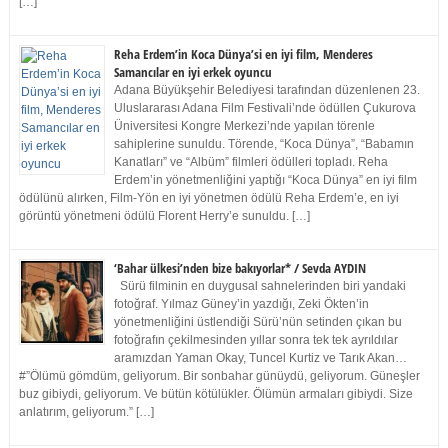
[…]
Reha Erdem’in Koca Dünya’si en iyi film, Menderes
Samancılar en iyi erkek oyuncu
Adana Büyükşehir Belediyesi tarafından düzenlenen 23.
Uluslararası Adana Film Festivali’nde ödüllen Çukurova
Üniversitesi Kongre Merkezi’nde yapılan törenle
sahiplerine sunuldu. Törende, “Koca Dünya”, “Babamın
Kanatları” ve “Albüm” filmleri ödülleri topladı. Reha
Erdem’in yönetmenliğini yaptığı “Koca Dünya” en iyi film
ödülünü alırken, Film-Yön en iyi yönetmen ödülü Reha Erdem’e, en iyi
görüntü yönetmeni ödülü Florent Herry’e sunuldu. […]
‘Bahar ülkesi’nden bize bakıyorlar* / Sevda AYDIN
Sürü filminin en duygusal sahnelerinden biri yandaki
fotoğraf. Yılmaz Güney’in yazdığı, Zeki Ökten’in
yönetmenliğini üstlendiği Sürü’nün setinden çıkan bu
fotoğrafın çekilmesinden yıllar sonra tek tek ayrıldılar
aramızdan Yaman Okay, Tuncel Kurtiz ve Tarık Akan…
#”Ölümü gömdüm, geliyorum. Bir sonbahar günüydü, geliyorum. Güneşler
buz gibiydi, geliyorum. Ve bütün kötülükler. Ölümün armaları gibiydi. Size
anlatırım, geliyorum.” […]