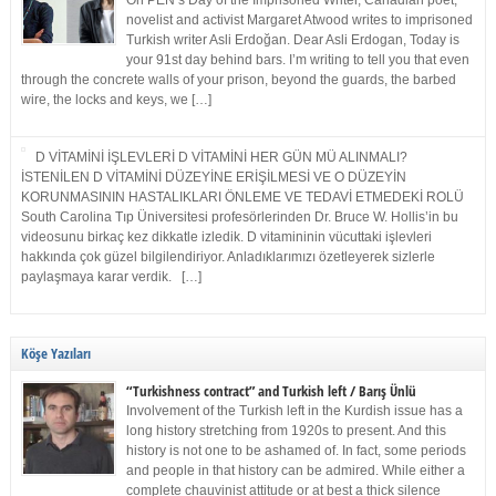
On PEN’s Day of the Imprisoned Writer, Canadian poet,
novelist and activist Margaret Atwood writes to imprisoned
Turkish writer Asli Erdoğan. Dear Asli Erdogan, Today is
your 91st day behind bars. I’m writing to tell you that even
through the concrete walls of your prison, beyond the guards, the barbed
wire, the locks and keys, we […]
D VİTAMİNİ İŞLEVLERİ D VİTAMİNİ HER GÜN MÜ ALINMALI?
İSTENİLEN D VİTAMİNİ DÜZEYİNE ERİŞİLMESİ VE O DÜZEYİN
KORUNMASININ HASTALIKLARI ÖNLEME VE TEDAVİ ETMEDEKİ ROLÜ
South Carolina Tıp Üniversitesi profesörlerinden Dr. Bruce W. Hollis’in bu
videosunu birkaç kez dikkatle izledik. D vitamininin vücuttaki işlevleri
hakkında çok güzel bilgilendiriyor. Anladıklarımızı özetleyerek sizlerle
paylaşmaya karar verdik. […]
Köşe Yazıları
“Turkishness contract” and Turkish left / Barış Ünlü
Involvement of the Turkish left in the Kurdish issue has a
long history stretching from 1920s to present. And this
history is not one to be ashamed of. In fact, some periods
and people in that history can be admired. While either a
complete chauvinist attitude or at best a thick silence