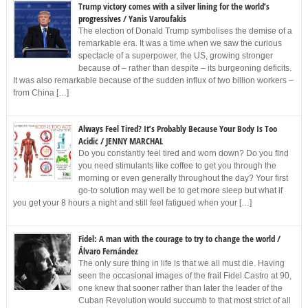
Trump victory comes with a silver lining for the world’s
progressives / Yanis Varoufakis
The election of Donald Trump symbolises the demise of a
remarkable era. It was a time when we saw the curious
spectacle of a superpower, the US, growing stronger
because of – rather than despite – its burgeoning deficits.
It was also remarkable because of the sudden influx of two billion workers –
from China […]
Always Feel Tired? It’s Probably Because Your Body Is Too
Acidic / JENNY MARCHAL
Do you constantly feel tired and worn down? Do you find
you need stimulants like coffee to get you through the
morning or even generally throughout the day? Your first
go-to solution may well be to get more sleep but what if
you get your 8 hours a night and still feel fatigued when your […]
Fidel: A man with the courage to try to change the world /
Álvaro Fernández
The only sure thing in life is that we all must die. Having
seen the occasional images of the frail Fidel Castro at 90,
one knew that sooner rather than later the leader of the
Cuban Revolution would succumb to that most strict of all