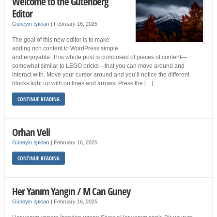
Welcome to the Gutenberg
Editor
Güneyin Işıkları
|
February 16, 2025
The goal of this new editor is to make
adding rich content to WordPress simple
and enjoyable. This whole post is composed of pieces of content—
somewhat similar to LEGO bricks—that you can move around and
interact with. Move your cursor around and you’ll notice the different
blocks light up with outlines and arrows. Press the […]
CONTINUE READING
Orhan Veli
Güneyin Işıkları
|
February 16, 2025
CONTINUE READING
Her Yanım Yangın / M Can Guney
Güneyin Işıkları
|
February 16, 2025