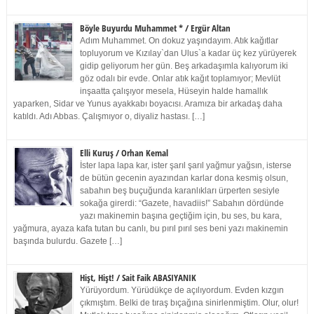
Böyle Buyurdu Muhammet * / Ergür Altan
Adım Muhammet. On dokuz yaşındayım. Atık kağıtlar
topluyorum ve Kızılay`dan Ulus`a kadar üç kez yürüyerek
gidip geliyorum her gün. Beş arkadaşımla kalıyorum iki
göz odalı bir evde. Onlar atık kağıt toplamıyor; Mevlüt
inşaatta çalışıyor mesela, Hüseyin halde hamallık
yaparken, Sidar ve Yunus ayakkabı boyacısı. Aramıza bir arkadaş daha
katıldı. Adı Abbas. Çalışmıyor o, diyaliz hastası. […]
Elli Kuruş / Orhan Kemal
İster lapa lapa kar, ister şarıl şarıl yağmur yağsın, isterse
de bütün gecenin ayazından karlar dona kesmiş olsun,
sabahın beş buçuğunda karanlıkları ürperten sesiyle
sokağa girerdi: “Gazete, havadiis!” Sabahın dördünde
yazı makinemin başına geçtiğim için, bu ses, bu kara,
yağmura, ayaza kafa tutan bu canlı, bu pırıl pırıl ses beni yazı makinemin
başında bulurdu. Gazete […]
Hişt, Hişt! / Sait Faik ABASIYANIK
Yürüyordum. Yürüdükçe de açılıyordum. Evden kızgın
çıkmıştım. Belki de tıraş bıçağına sinirlenmiştim. Olur, olur!