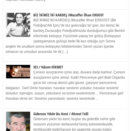
BİZ İKİMİZ İKİ KARDEŞ /Muzaffer İlhan ERDOST
BİZ İKİMİZ İKİ KARDEŞ /Muzaffer İlhan ERDOST (Bir
Fotoğraf Altı İçin) Ve biz geleceğiz bir gün, biz ikimiz İki
kardeş Duracağız Fotoğrafımızda durduğumuz gibi Benim
ellerimde kelepçe Yüzümde yapay bir gülüş (Kelepçeyi
yadırgamanın gülüşü belki İlk kez olduğu için Sonra
alıştım Ve unuttum sonra kelepçeyi bileklerimde) Senin yüzün İçerde
olmanın ve umudun arasında Ve ilk […]
SES / Nâzım HİKMET
Çeneni avuçlarının içine alıp, duvara dalıp kalma!. Çeneni
avuçlarının içine alma!. Kalk! Pencereye gel! Bak! Dışarda
gece bir cenup denizi gibi güzel, çarpıyor pencerene
dalgaları.. Gel! Dinle havaları: havalar seslerin yoludur, havalar seslerle
doludur: toprağın, suyun, yıldızların ve bizim seslerimizle… Pencereye gel!
Havaları dinle bir: Sesimiz yanındadır, sesimiz seninledir…
Gidersen Yıkılır Bu Kent / Ahmet Telli
Gidersen yıkılır bu kent, kuşlar da giderBir nehir gibi
susarım yüzünün deltasındaYanlış adreslerdeydik,
kimliksizdik belkiSarışın bir şaşkınlık olurdu bütün