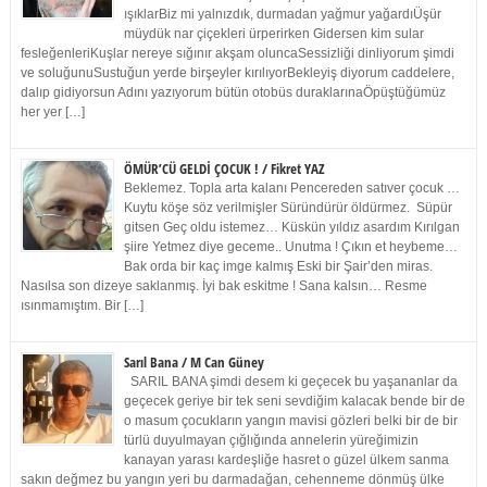
ışıklarBiz mi yalnızdık, durmadan yağmur yağardıÜşür
müydük nar çiçekleri ürperirken Gidersen kim sular
fesleğenleriKuşlar nereye sığınır akşam oluncaSessizliği dinliyorum şimdi
ve soluğunuSustuğun yerde birşeyler kırılıyorBekleyiş diyorum caddelere,
dalıp gidiyorsun Adını yazıyorum bütün otobüs duraklarınaÖpüştüğümüz
her yer […]
ÖMÜR’CÜ GELDİ ÇOCUK ! / Fikret YAZ
Beklemez. Topla arta kalanı Pencereden satıver çocuk …
Kuytu köşe söz verilmişler Süründürür öldürmez. Süpür
gitsen Geç oldu istemez… Küskün yıldız asardım Kırılgan
şiire Yetmez diye geceme.. Unutma ! Çıkın et heybeme…
Bak orda bir kaç imge kalmış Eski bir Şair’den miras.
Nasılsa son dizeye saklanmış. İyi bak eskitme ! Sana kalsın… Resme
ısınmamıştım. Bir […]
Sarıl Bana / M Can Güney
SARIL BANA şimdi desem ki geçecek bu yaşananlar da
geçecek geriye bir tek seni sevdiğim kalacak bende bir de
o masum çocukların yangın mavisi gözleri belki bir de bir
türlü duyulmayan çığlığında annelerin yüreğimizin
kanayan yarası kardeşliğe hasret o güzel ülkem sanma
sakın değmez bu yangın yeri bu darmadağan, cehenneme dönmüş ülke