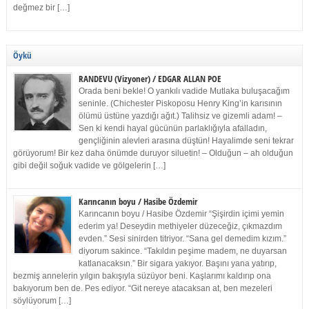
değmez bir […]
Öykü
RANDEVU (Vizyoner) / EDGAR ALLAN POE
Orada beni bekle! O yankılı vadide Mutlaka buluşacağım
seninle. (Chichester Piskoposu Henry King’in karısının
ölümü üstüne yazdığı ağıt.) Talihsiz ve gizemli adam! –
Sen ki kendi hayal gücünün parlaklığıyla afalladın,
gençliğinin alevleri arasına düştün! Hayalimde seni tekrar
görüyorum! Bir kez daha önümde duruyor siluetin! – Olduğun – ah olduğun
gibi değil soğuk vadide ve gölgelerin […]
Karıncanın boyu / Hasibe Özdemir
Karıncanın boyu / Hasibe Özdemir “Şişirdin içimi yemin
ederim ya! Deseydin methiyeler düzeceğiz, çıkmazdım
evden.” Sesi sinirden titriyor. “Sana gel demedim kızım.”
diyorum sakince. “Takıldın peşime madem, ne duyarsan
katlanacaksın.” Bir sigara yakıyor. Başını yana yatırıp,
bezmiş annelerin yılgın bakışıyla süzüyor beni. Kaşlarımı kaldırıp ona
bakıyorum ben de. Pes ediyor. “Git nereye atacaksan at, ben mezeleri
söylüyorum […]