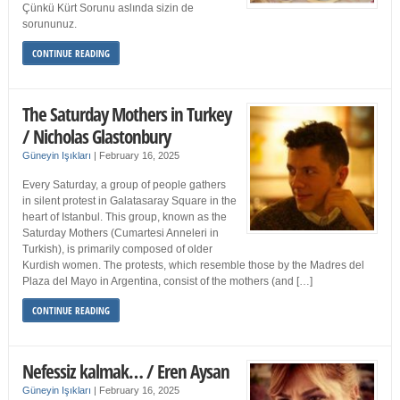
Çünkü Kürt Sorunu aslında sizin de
sorununuz.
CONTINUE READING
The Saturday Mothers in Turkey
/ Nicholas Glastonbury
Güneyin Işıkları
|
February 16, 2025
Every Saturday, a group of people gathers
in silent protest in Galatasaray Square in the
heart of Istanbul. This group, known as the
Saturday Mothers (Cumartesi Anneleri in
Turkish), is primarily composed of older
Kurdish women. The protests, which resemble those by the Madres del
Plaza del Mayo in Argentina, consist of the mothers (and […]
CONTINUE READING
Nefessiz kalmak… / Eren Aysan
Güneyin Işıkları
|
February 16, 2025