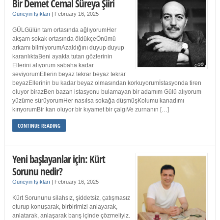
Bir Demet Cemal Süreya Şiiri
Güneyin Işıkları
|
February 16, 2025
GÜLGülün tam ortasında ağlıyorumHer
akşam sokak ortasında öldükçeÖnümü
arkamı bilmiyorumAzaldığını duyup duyup
karanlıktaBeni ayakta tutan gözlerinin
Ellerini alıyorum sabaha kadar
seviyorumEllerin beyaz tekrar beyaz tekrar
beyazEllerinin bu kadar beyaz olmasından korkuyorumİstasyonda tiren
oluyor birazBen bazan istasyonu bulamayan bir adamım Gülü alıyorum
yüzüme sürüyorumHer nasılsa sokağa düşmüşKolumu kanadımı
kırıyorumBir kan oluyor bir kıyamet bir çalgıVe zurnanın […]
CONTINUE READING
Yeni başlayanlar için: Kürt
Sorunu nedir?
Güneyin Işıkları
|
February 16, 2025
Kürt Sorununu silahsız, şiddetsiz, çatışmasız
oturup konuşarak, birbirimizi anlayarak,
anlatarak, anlaşarak barış içinde çözmeliyiz.