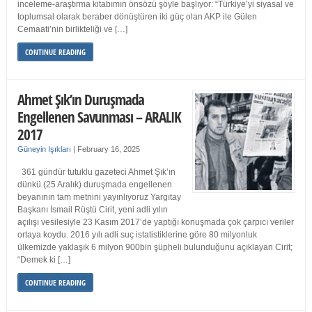
inceleme-araştırma kitabımın önsözü şöyle başlıyor: “Türkiye’yi siyasal ve
toplumsal olarak beraber dönüştüren iki güç olan AKP ile Gülen
Cemaati’nin birlikteliği ve […]
CONTINUE READING
Ahmet Şık’ın Duruşmada
Engellenen Savunması – ARALIK
2017
Güneyin Işıkları
|
February 16, 2025
361 gündür tutuklu gazeteci Ahmet Şık’ın
dünkü (25 Aralık) duruşmada engellenen
beyanının tam metnini yayınlıyoruz Yargıtay
Başkanı İsmail Rüştü Cirit, yeni adli yılın
açılışı vesilesiyle 23 Kasım 2017’de yaptığı konuşmada çok çarpıcı veriler
ortaya koydu. 2016 yılı adli suç istatistiklerine göre 80 milyonluk
ülkemizde yaklaşık 6 milyon 900bin şüpheli bulunduğunu açıklayan Cirit;
“Demek ki […]
CONTINUE READING