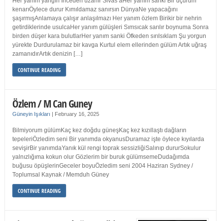
Her yanım yangın İnceden uzanır Sivas’aHer yanım sanki Bir uçurum
kenarıÖylece durur Kımıldamaz sanırsın DünyaNe yapacağını
şaşırmışAnlamaya çalışır anlaşılmazı Her yanım özlem Birikir bir nehrin
getirdiklerinde usulcaHer yanım gülüşleri Sımsıcak sarılır boynuma Sonra
birden düşer kara bulutlarHer yanım sanki Öfkeden sırılsıklam Şu yorgun
yürekte Durdurulamaz bir kavga Kurtul elem ellerinden gülüm Artık uğraş
zamanıdırArtık denizin […]
CONTINUE READING
Özlem / M Can Guney
Güneyin Işıkları
|
February 16, 2025
Bilmiyorum gülümKaç kez doğdu güneşKaç kez kızıllaştı dağların
tepeleriÖzledim seni Bir yanımda okyanusDuramaz işte öylece kıyılarda
sevişirBir yanımdaYanık kül rengi toprak sessizliğiSalınıp dururSokulur
yalnızlığıma kokun olur Gözlerim bir buruk gülümsemeDudağımda
buğusu öpüşlerinGeceler boyuÖzledim seni 2004 Haziran Sydney /
Toplumsal Kaynak / Memduh Güney
CONTINUE READING