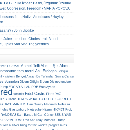
K. Le Guin ile İktidar, Baskı, Özgürlük Üzerine
ower, Oppression, Freedom / MARIA POPOVA
e Lessons from Native Americans / Hayley
on
Yazarız? / John Updike
n Juice to reduce Cholesterol, Blood
, Lipids And Also Triglycerides
Ahmet Telli
Ahmet Şık
Ahmet
HMET CEMAL
unmasının tam metni
Asli Erdogan
Bakişın
klık sistemi
Behçet Aysan
Bu Tufandan Sonra
Cansu
si Anneleri
Didem Gülçin Erdem
Die gestundete
Trump
EDGAR ALLAN POE
Eren Aysan
ured
Fidel Castro
feminist
Fikret YAZ
ılır Bu Kent
HERE’S WHAT TO DO TO CORRECT
RG BACHMANN
M. Can Güney
Madımak
Nefessiz
cholas Glastonbury
Nietzsche
Nâzım HİKMET
Prof.
RANDEVU
Sarıl Bana . M Can Güney
SES
SİYASİ
N BİR SEMPTOMU
the Saturday Mothers
Trump
 with a silver lining for the world’s progressives