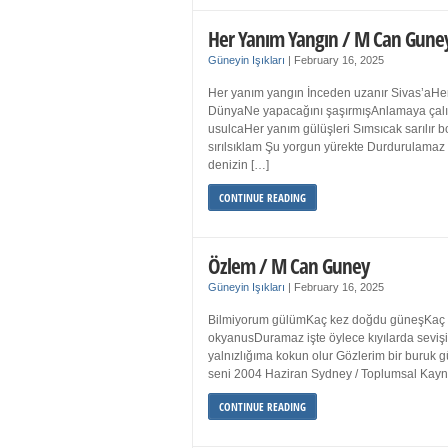
Her Yanım Yangın / M Can Gune
Güneyin Işıkları
|
February 16, 2025
Her yanım yangın İnceden uzanır Sivas’aHer
DünyaNe yapacağını şaşırmışAnlamaya çalışır
usulcaHer yanım gülüşleri Sımsıcak sarılır
sırılsıklam Şu yorgun yürekte Durdurulamaz 
denizin […]
CONTINUE READING
Özlem / M Can Guney
Güneyin Işıkları
|
February 16, 2025
Bilmiyorum gülümKaç kez doğdu güneşKaç kez
okyanusDuramaz işte öylece kıyılarda sevişi
yalnızlığıma kokun olur Gözlerim bir bur
seni 2004 Haziran Sydney / Toplumsal Ka
CONTINUE READING