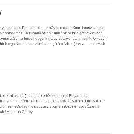
y
 yanım sanki Bir uçurum kenarıÖylece durur Kımıldamaz sanırsın
 anlaşılmazı Her yanım özlem Birikir bir nehrin getirdiklerinde
 boynuma Sonra birden düşer kara bulutlarHer yanım sanki Öfkeden
bir kavga Kurtul elem ellerinden gülüm Artık uğraş zamanıdırArtık
 kızıllaştı dağların tepeleriÖzledim seni Bir yanımda
rBir yanımdaYanık kül rengi toprak sessizliğiSalınıp dururSokulur
uk gülümsemeDudağımda buğusu öpüşlerinGeceler boyuÖzledim
ynak / Memduh Güney