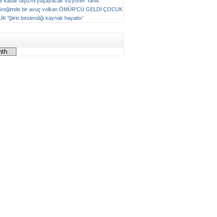
ne kadar faşizmi yaşayacak
Vizyoner
Yanis
üreğimde bir avuç volkan
ÖMÜR'CÜ GELDİ ÇOCUK
LİK
‘Şiirin beslendiği kaynak hayattır’