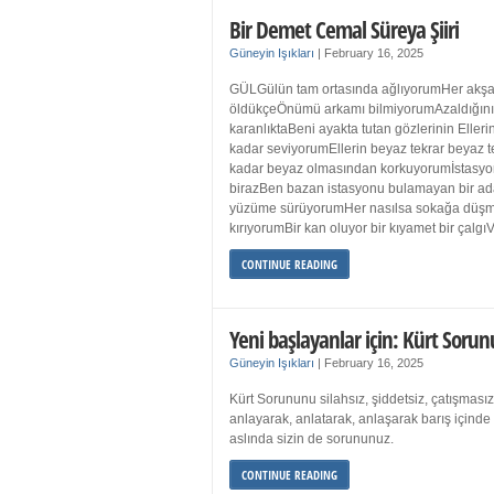
Bir Demet Cemal Süreya Şiiri
Güneyin Işıkları
|
February 16, 2025
GÜLGülün tam ortasında ağlıyorumHer akşa
öldükçeÖnümü arkamı bilmiyorumAzaldığın
karanlıktaBeni ayakta tutan gözlerinin Eller
kadar seviyorumEllerin beyaz tekrar beyaz t
kadar beyaz olmasından korkuyorumİstasyon
birazBen bazan istasyonu bulamayan bir a
yüzüme sürüyorumHer nasılsa sokağa düş
kırıyorumBir kan oluyor bir kıyamet bir çalgı
CONTINUE READING
Yeni başlayanlar için: Kürt Sorun
Güneyin Işıkları
|
February 16, 2025
Kürt Sorununu silahsız, şiddetsiz, çatışmasız
anlayarak, anlatarak, anlaşarak barış içind
aslında sizin de sorununuz.
CONTINUE READING