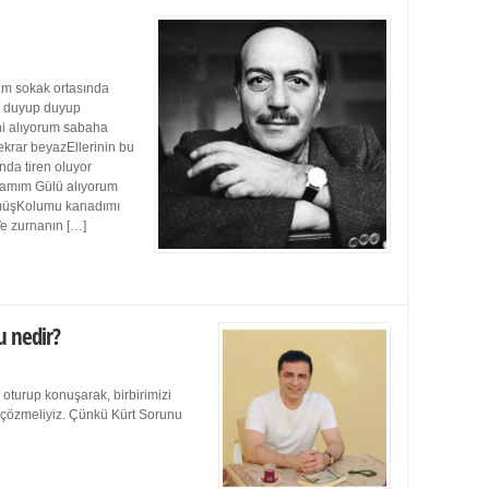
m sokak ortasında
ı duyup duyup
ini alıyorum sabaha
ekrar beyazEllerinin bu
da tiren oluyor
damım Gülü alıyorum
müşKolumu kanadımı
Ve zurnanın […]
u nedir?
 oturup konuşarak, birbirimizi
e çözmeliyiz. Çünkü Kürt Sorunu