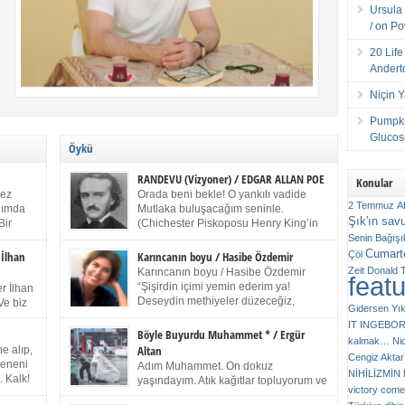
Ursula 
/ on P
20 Lif
Andert
Niçin 
Pumpki
Glucose
Öykü
RANDEVU (Vizyoner) / EDGAR ALLAN POE
Konular
kez
Orada beni bekle! O yankılı vadide
2 Temmuz
A
anımda
Mutlaka buluşacağım seninle.
Şık'ın sav
Bir
(Chichester Piskoposu Henry King’in
ıp
karısının ölümü üstüne yazdığı ağıt.)
Senin
Bağışı
m bir
Talihsiz ve gizemli adam! – Sen ki kendi hayal
Cumarte
Çöl
 İlhan
Karıncanın boyu / Hasibe Özdemir
gücünün parlaklığıyla afalladın, gençliğinin alevleri
Zeit
Donald 
Karıncanın boyu / Hasibe Özdemir
feat
ziran
arasına düştün! Hayalimde seni tekrar görüyorum!
“Şişirdin içimi yemin ederim ya!
r İlhan
Bir kez daha önümde duruyor siluetin! – Olduğun –
Deseydin methiyeler düzeceğiz,
Ve biz
Gidersen Yık
ah olduğun gibi değil soğuk vadide ve gölgelerin […]
çıkmazdım evden.” Sesi sinirden
 kardeş
IT
INGEBO
titriyor. “Sana gel demedim kızım.” diyorum sakince.
Benim
Böyle Buyurdu Muhammet * / Ergür
kalmak…
Ni
“Takıldın peşime madem, ne duyarsan
Altan
e alıp,
Cengiz Aktar
katlanacaksın.” Bir sigara yakıyor. Başını yana yatırıp,
 olduğu
Çeneni
Adım Muhammet. On dokuz
bezmiş annelerin yılgın bakışıyla süzüyor beni.
NİHİLİZMİ
. Kalk!
yaşındayım. Atık kağıtlar topluyorum ve
Kaşlarımı kaldırıp ona bakıyorum ben de. Pes ediyor.
victory comes
ışarda
Kızılay`dan Ulus`a kadar üç kez
“Git nereye atacaksan at, ben mezeleri söylüyorum