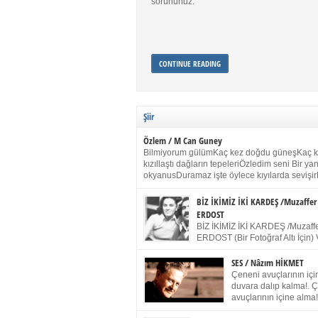
sorununuz.
CONTINUE READING
Şiir
Özlem / M Can Guney
Bilmiyorum gülümKaç kez doğdu güneşKaç 
kızıllaştı dağların tepeleriÖzledim seni Bir y
okyanusDuramaz işte öylece kıyılarda sevişir
yanımdaYanık kül rengi toprak sessizliğiSalın
dururSokulur yalnızlığıma kokun olur Gözleri
BİZ İKİMİZ İKİ KARDEŞ /Muzaffer
buruk gülümsemeDudağımda buğusu
ERDOST
öpüşlerinGeceler boyuÖzledim seni 2004 Ha
BİZ İKİMİZ İKİ KARDEŞ /Muzaffe
Sydney / Toplumsal Kaynak / Memduh Güney
ERDOST (Bir Fotoğraf Altı İçin) 
geleceğiz bir gün, biz ikimiz İki
Duracağız Fotoğrafımızda durduğumuz gibi 
SES / Nâzım HİKMET
ellerimde kelepçe Yüzümde yapay bir gülüş
Çeneni avuçlarının için
(Kelepçeyi yadırgamanın gülüşü belki İlk kez
duvara dalıp kalma!. 
için Sonra alıştım Ve unuttum sonra kelepçeyi
avuçlarının içine alma!
bileklerimde) Senin yüzün İçerde olmanın ve
Pencereye gel! Bak! D
umudun arasında Ve ilk […]