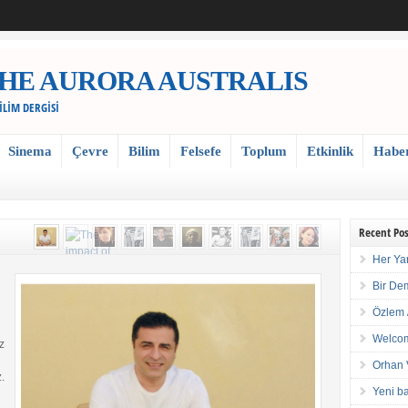
 / THE AURORA AUSTRALIS
BİLİM DERGİSİ
Sinema
Çevre
Bilim
Felsefe
Toplum
Etkinlik
Habe
Recent Pos
Her Ya
Bir De
Özlem 
Welcom
z
Orhan 
.
Yeni ba