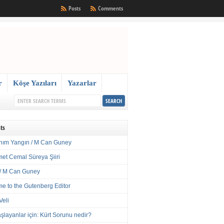
Posts
Comments
r
Köşe Yazıları
Yazarlar
ts
nım Yangın / M Can Guney
met Cemal Süreya Şiiri
/ M Can Guney
e to the Gutenberg Editor
Veli
şlayanlar için: Kürt Sorunu nedir?