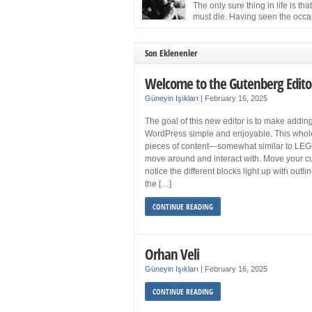
more sleep but what if you get your 8 hours a
The only sure thing in life is tha
and still feel fatigued when your […]
must die. Having seen the occa
images of the frail Fidel Castro 
one knew that sooner rather than later the lea
the Cuban Revolution would succumb to that
Son Eklenenler
strict of all human laws. Although saddened i
personal ways by the […]
Welcome to the Gutenberg Edito
Güneyin Işıkları
|
February 16, 2025
The goal of this new editor is to make adding
WordPress simple and enjoyable. This whol
pieces of content—somewhat similar to LEG
move around and interact with. Move your cu
notice the different blocks light up with outl
the […]
CONTINUE READING
Orhan Veli
Güneyin Işıkları
|
February 16, 2025
CONTINUE READING