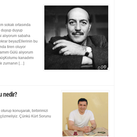
m sokak ortasında
ı duyup duyup
ini alıyorum sabaha
ekrar beyazEllerinin bu
da tiren oluyor
damım Gülü alıyorum
müşKolumu kanadımı
Ve zurnanın […]
u nedir?
 oturup konuşarak, birbirimizi
e çözmeliyiz. Çünkü Kürt Sorunu