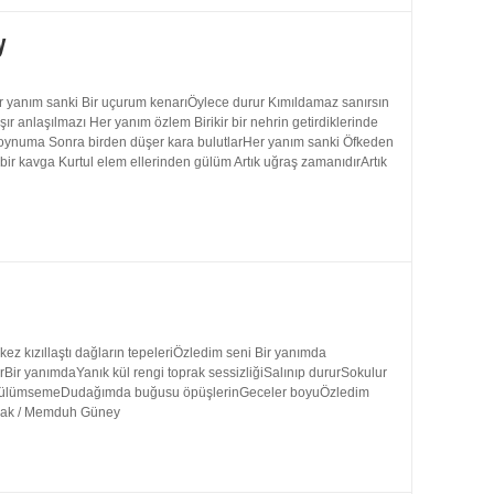
y
 yanım sanki Bir uçurum kenarıÖylece durur Kımıldamaz sanırsın
 anlaşılmazı Her yanım özlem Birikir bir nehrin getirdiklerinde
 boynuma Sonra birden düşer kara bulutlarHer yanım sanki Öfkeden
bir kavga Kurtul elem ellerinden gülüm Artık uğraş zamanıdırArtık
 kızıllaştı dağların tepeleriÖzledim seni Bir yanımda
rBir yanımdaYanık kül rengi toprak sessizliğiSalınıp dururSokulur
uk gülümsemeDudağımda buğusu öpüşlerinGeceler boyuÖzledim
ynak / Memduh Güney