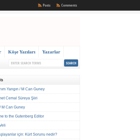
Posts
Comments
r
Köşe Yazıları
Yazarlar
ts
nım Yangın / M Can Guney
met Cemal Süreya Şiiri
/ M Can Guney
e to the Gutenberg Editor
Veli
şlayanlar için: Kürt Sorunu nedir?