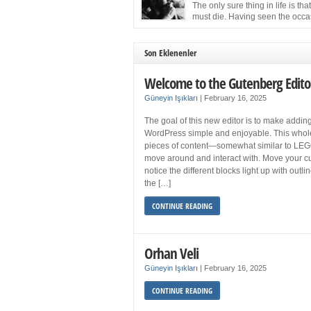
more sleep but what if you get your 8 hours a
The only sure thing in life is tha
and still feel fatigued when your […]
must die. Having seen the occa
images of the frail Fidel Castro 
one knew that sooner rather than later the lea
the Cuban Revolution would succumb to that
Son Eklenenler
strict of all human laws. Although saddened i
personal ways by the […]
Welcome to the Gutenberg Edito
Güneyin Işıkları
|
February 16, 2025
The goal of this new editor is to make adding
WordPress simple and enjoyable. This whol
pieces of content—somewhat similar to LEG
move around and interact with. Move your cu
notice the different blocks light up with outl
the […]
CONTINUE READING
Orhan Veli
Güneyin Işıkları
|
February 16, 2025
CONTINUE READING