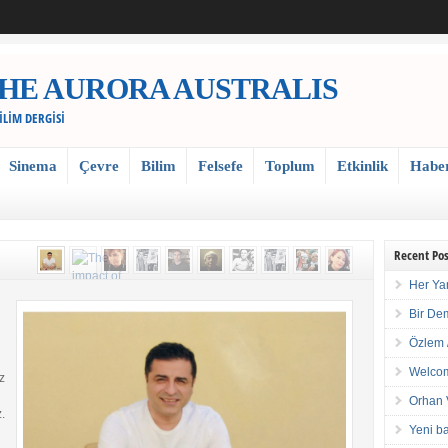
 / THE AURORA AUSTRALIS
BİLİM DERGİSİ
Sinema
Çevre
Bilim
Felsefe
Toplum
Etkinlik
Habe
Recent Pos
Her Ya
Bir De
Özlem 
Welcom
z
Orhan 
.
Yeni ba