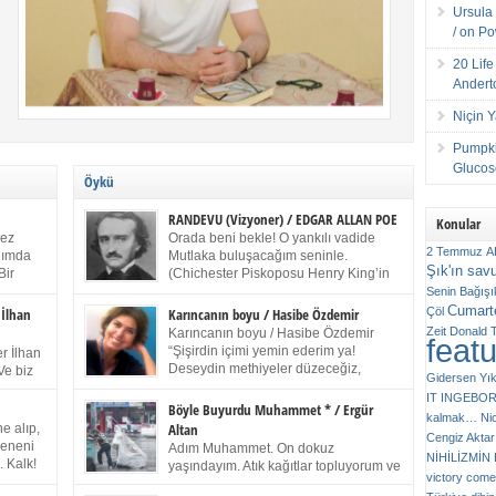
Ursula 
/ on P
20 Lif
Andert
Niçin 
Pumpki
Glucose
Öykü
RANDEVU (Vizyoner) / EDGAR ALLAN POE
Konular
kez
Orada beni bekle! O yankılı vadide
2 Temmuz
A
anımda
Mutlaka buluşacağım seninle.
Şık'ın sav
Bir
(Chichester Piskoposu Henry King’in
ıp
karısının ölümü üstüne yazdığı ağıt.)
Senin
Bağışı
m bir
Talihsiz ve gizemli adam! – Sen ki kendi hayal
Cumarte
Çöl
 İlhan
Karıncanın boyu / Hasibe Özdemir
gücünün parlaklığıyla afalladın, gençliğinin alevleri
Zeit
Donald 
Karıncanın boyu / Hasibe Özdemir
feat
ziran
arasına düştün! Hayalimde seni tekrar görüyorum!
“Şişirdin içimi yemin ederim ya!
r İlhan
Bir kez daha önümde duruyor siluetin! – Olduğun –
Deseydin methiyeler düzeceğiz,
Ve biz
Gidersen Yık
ah olduğun gibi değil soğuk vadide ve gölgelerin […]
çıkmazdım evden.” Sesi sinirden
 kardeş
IT
INGEBO
titriyor. “Sana gel demedim kızım.” diyorum sakince.
Benim
Böyle Buyurdu Muhammet * / Ergür
kalmak…
Ni
“Takıldın peşime madem, ne duyarsan
Altan
e alıp,
Cengiz Aktar
katlanacaksın.” Bir sigara yakıyor. Başını yana yatırıp,
 olduğu
Çeneni
Adım Muhammet. On dokuz
bezmiş annelerin yılgın bakışıyla süzüyor beni.
NİHİLİZMİ
. Kalk!
yaşındayım. Atık kağıtlar topluyorum ve
Kaşlarımı kaldırıp ona bakıyorum ben de. Pes ediyor.
victory comes
ışarda
Kızılay`dan Ulus`a kadar üç kez
“Git nereye atacaksan at, ben mezeleri söylüyorum