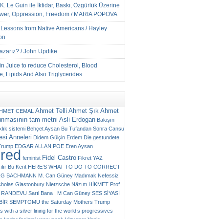
K. Le Guin ile İktidar, Baskı, Özgürlük Üzerine
ower, Oppression, Freedom / MARIA POPOVA
e Lessons from Native Americans / Hayley
on
Yazarız? / John Updike
n Juice to reduce Cholesterol, Blood
, Lipids And Also Triglycerides
Ahmet Telli
Ahmet Şık
Ahmet
HMET CEMAL
unmasının tam metni
Asli Erdogan
Bakişın
klık sistemi
Behçet Aysan
Bu Tufandan Sonra
Cansu
si Anneleri
Didem Gülçin Erdem
Die gestundete
Trump
EDGAR ALLAN POE
Eren Aysan
ured
Fidel Castro
feminist
Fikret YAZ
ılır Bu Kent
HERE’S WHAT TO DO TO CORRECT
RG BACHMANN
M. Can Güney
Madımak
Nefessiz
cholas Glastonbury
Nietzsche
Nâzım HİKMET
Prof.
RANDEVU
Sarıl Bana . M Can Güney
SES
SİYASİ
N BİR SEMPTOMU
the Saturday Mothers
Trump
 with a silver lining for the world’s progressives