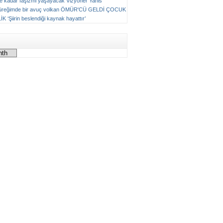
ne kadar faşizmi yaşayacak
Vizyoner
Yanis
üreğimde bir avuç volkan
ÖMÜR'CÜ GELDİ ÇOCUK
LİK
‘Şiirin beslendiği kaynak hayattır’