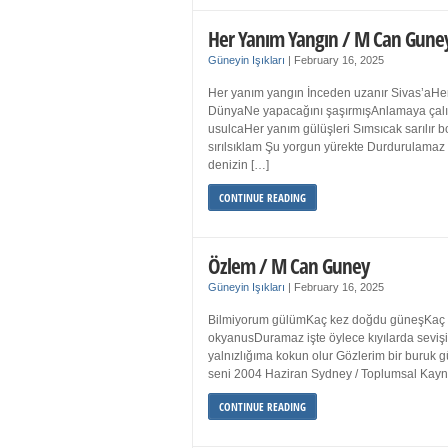
Her Yanım Yangın / M Can Gune
Güneyin Işıkları
|
February 16, 2025
Her yanım yangın İnceden uzanır Sivas’aHer
DünyaNe yapacağını şaşırmışAnlamaya çalışır
usulcaHer yanım gülüşleri Sımsıcak sarılır
sırılsıklam Şu yorgun yürekte Durdurulamaz 
denizin […]
CONTINUE READING
Özlem / M Can Guney
Güneyin Işıkları
|
February 16, 2025
Bilmiyorum gülümKaç kez doğdu güneşKaç kez
okyanusDuramaz işte öylece kıyılarda sevişi
yalnızlığıma kokun olur Gözlerim bir bur
seni 2004 Haziran Sydney / Toplumsal Ka
CONTINUE READING