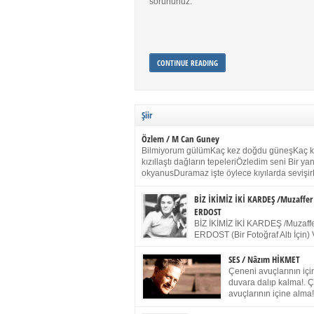
sorununuz.
CONTINUE READING
Şiir
Özlem / M Can Guney
Bilmiyorum gülümKaç kez doğdu güneşKaç 
kızıllaştı dağların tepeleriÖzledim seni Bir y
okyanusDuramaz işte öylece kıyılarda sevişir
yanımdaYanık kül rengi toprak sessizliğiSalın
dururSokulur yalnızlığıma kokun olur Gözleri
BİZ İKİMİZ İKİ KARDEŞ /Muzaffer
buruk gülümsemeDudağımda buğusu
ERDOST
öpüşlerinGeceler boyuÖzledim seni 2004 Ha
BİZ İKİMİZ İKİ KARDEŞ /Muzaffe
Sydney / Toplumsal Kaynak / Memduh Güney
ERDOST (Bir Fotoğraf Altı İçin) 
geleceğiz bir gün, biz ikimiz İki
Duracağız Fotoğrafımızda durduğumuz gibi 
SES / Nâzım HİKMET
ellerimde kelepçe Yüzümde yapay bir gülüş
Çeneni avuçlarının için
(Kelepçeyi yadırgamanın gülüşü belki İlk kez
duvara dalıp kalma!. 
için Sonra alıştım Ve unuttum sonra kelepçeyi
avuçlarının içine alma!
bileklerimde) Senin yüzün İçerde olmanın ve
Pencereye gel! Bak! D
umudun arasında Ve ilk […]