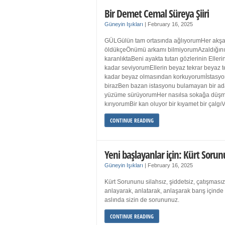
Bir Demet Cemal Süreya Şiiri
Güneyin Işıkları
|
February 16, 2025
GÜLGülün tam ortasında ağlıyorumHer akşa
öldükçeÖnümü arkamı bilmiyorumAzaldığın
karanlıktaBeni ayakta tutan gözlerinin Eller
kadar seviyorumEllerin beyaz tekrar beyaz t
kadar beyaz olmasından korkuyorumİstasyon
birazBen bazan istasyonu bulamayan bir a
yüzüme sürüyorumHer nasılsa sokağa düş
kırıyorumBir kan oluyor bir kıyamet bir çalgı
CONTINUE READING
Yeni başlayanlar için: Kürt Sorun
Güneyin Işıkları
|
February 16, 2025
Kürt Sorununu silahsız, şiddetsiz, çatışmasız
anlayarak, anlatarak, anlaşarak barış içind
aslında sizin de sorununuz.
CONTINUE READING