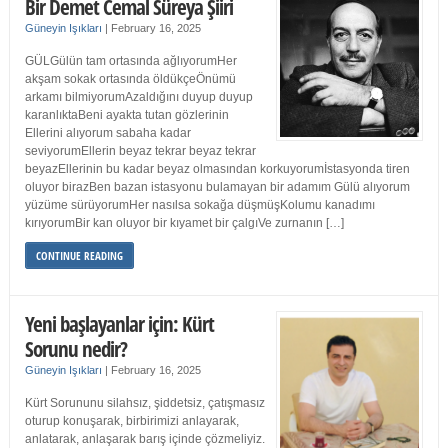
Bir Demet Cemal Süreya Şiiri
Güneyin Işıkları
|
February 16, 2025
GÜLGülün tam ortasında ağlıyorumHer
akşam sokak ortasında öldükçeÖnümü
arkamı bilmiyorumAzaldığını duyup duyup
karanlıktaBeni ayakta tutan gözlerinin
Ellerini alıyorum sabaha kadar
seviyorumEllerin beyaz tekrar beyaz tekrar
beyazEllerinin bu kadar beyaz olmasından korkuyorumİstasyonda tiren
oluyor birazBen bazan istasyonu bulamayan bir adamım Gülü alıyorum
yüzüme sürüyorumHer nasılsa sokağa düşmüşKolumu kanadımı
kırıyorumBir kan oluyor bir kıyamet bir çalgıVe zurnanın […]
CONTINUE READING
Yeni başlayanlar için: Kürt
Sorunu nedir?
Güneyin Işıkları
|
February 16, 2025
Kürt Sorununu silahsız, şiddetsiz, çatışmasız
oturup konuşarak, birbirimizi anlayarak,
anlatarak, anlaşarak barış içinde çözmeliyiz.