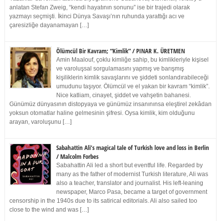
anlatan Stefan Zweig, “kendi hayatının sonunu” ise bir trajedi olarak
yazmayı seçmişti. İkinci Dünya Savaşı’nın ruhunda yarattığı acı ve
çaresizliğe dayanamayan […]
Ölümcül Bir Kavram; “Kimlik” / PINAR K. ÜRETMEN
Amin Maalouf, çoklu kimliğe sahip, bu kimlikleriyle kişisel
ve varoluşsal sorgulamasını yapmış ve barışmış
kişiliklerin kimlik savaşlarını ve şiddeti sonlandırabileceği
umudunu taşıyor. Ölümcül ve el yakan bir kavram “kimlik”.
Nice katliam, cinayet, şiddet ve vahşetin bahanesi.
Günümüz dünyasının distopyaya ve günümüz insanınınsa eleştirel zekâdan
yoksun otomatlar haline gelmesinin şifresi. Oysa kimlik, kim olduğunu
arayan, varoluşunu […]
Sabahattin Ali’s magical tale of Turkish love and loss in Berlin
/ Malcolm Forbes
Sabahattin Ali led a short but eventful life. Regarded by
many as the father of modernist Turkish literature, Ali was
also a teacher, translator and journalist. His left-leaning
newspaper, Marco Pasa, became a target of government
censorship in the 1940s due to its satirical editorials. Ali also sailed too
close to the wind and was […]