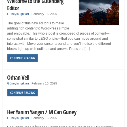
Welcome to the Gutenberg
Editor
Güneyin Işıkları
|
February 16, 2025
The goal of this new editor is to make
adding rich content to WordPress simple
and enjoyable. This whole post is composed of pieces of content—
somewhat similar to LEGO bricks—that you can move around and
interact with. Move your cursor around and you’ll notice the different
blocks light up with outlines and arrows. Press the […]
CONTINUE READING
Orhan Veli
Güneyin Işıkları
|
February 16, 2025
CONTINUE READING
Her Yanım Yangın / M Can Guney
Güneyin Işıkları
|
February 16, 2025