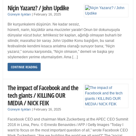
Niçin Yazarız? / John Updike
Güneyin Işıkları
|
February 16, 2025
Bir kurşunkalemi düşünün. Ne kadar sessiz,
hünerli, narin, küçüktür ama mucizeler yaratır! Onun bir dokunuşuyla
dünyalar vücut bulur; tehlikesiz bir kaplan, ağırlığı olmayan buharlı bir
silindir, masrafsız bir saray. John Updike Konu başlığım, bu sanat
festivalinde kendimi kısaca anlatma olanağı sunuyor bana; “Niçin
yazarız,” sorusu karşısında, “Niçin olmasın,” demeli ve başka şey
söylemeden yerime oturmalıydım. Ama […]
CONTINUE READING
The impact of Facebook and the
tech giants / KILLING OUR
MEDIA / NICK FEIK
Güneyin Işıkları
|
February 16, 2025
Facebook CEO and chairman Mark Zuckerberg at the APEC CEO Summit
2016 in Lima, Peru. © Ernesto Benavides / AFP / Getty Images “Today I
want to focus on the most important question of all,” wrote Facebook CEO
Mark Zuckerberg. “Are we building the world we all want?” The “social