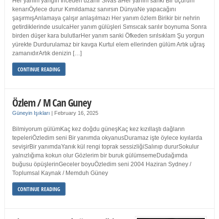
Her yanım yangın İnceden uzanır Sivas’aHer yanım sanki Bir uçurum
kenarıÖylece durur Kımıldamaz sanırsın DünyaNe yapacağını
şaşırmışAnlamaya çalışır anlaşılmazı Her yanım özlem Birikir bir nehrin
getirdiklerinde usulcaHer yanım gülüşleri Sımsıcak sarılır boynuma Sonra
birden düşer kara bulutlarHer yanım sanki Öfkeden sırılsıklam Şu yorgun
yürekte Durdurulamaz bir kavga Kurtul elem ellerinden gülüm Artık uğraş
zamanıdırArtık denizin […]
CONTINUE READING
Özlem / M Can Guney
Güneyin Işıkları
|
February 16, 2025
Bilmiyorum gülümKaç kez doğdu güneşKaç kez kızıllaştı dağların
tepeleriÖzledim seni Bir yanımda okyanusDuramaz işte öylece kıyılarda
sevişirBir yanımdaYanık kül rengi toprak sessizliğiSalınıp dururSokulur
yalnızlığıma kokun olur Gözlerim bir buruk gülümsemeDudağımda
buğusu öpüşlerinGeceler boyuÖzledim seni 2004 Haziran Sydney /
Toplumsal Kaynak / Memduh Güney
CONTINUE READING