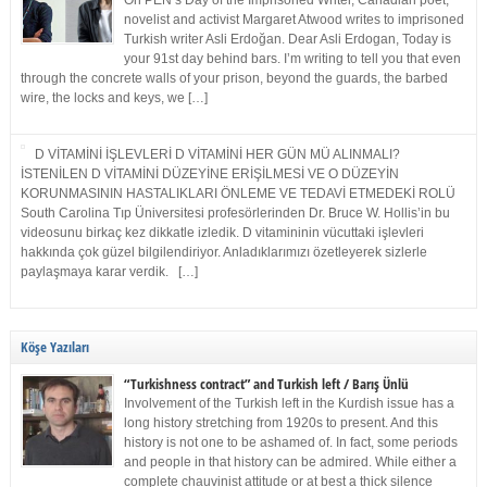
On PEN’s Day of the Imprisoned Writer, Canadian poet,
novelist and activist Margaret Atwood writes to imprisoned
Turkish writer Asli Erdoğan. Dear Asli Erdogan, Today is
your 91st day behind bars. I’m writing to tell you that even
through the concrete walls of your prison, beyond the guards, the barbed
wire, the locks and keys, we […]
D VİTAMİNİ İŞLEVLERİ D VİTAMİNİ HER GÜN MÜ ALINMALI?
İSTENİLEN D VİTAMİNİ DÜZEYİNE ERİŞİLMESİ VE O DÜZEYİN
KORUNMASININ HASTALIKLARI ÖNLEME VE TEDAVİ ETMEDEKİ ROLÜ
South Carolina Tıp Üniversitesi profesörlerinden Dr. Bruce W. Hollis’in bu
videosunu birkaç kez dikkatle izledik. D vitamininin vücuttaki işlevleri
hakkında çok güzel bilgilendiriyor. Anladıklarımızı özetleyerek sizlerle
paylaşmaya karar verdik. […]
Köşe Yazıları
“Turkishness contract” and Turkish left / Barış Ünlü
Involvement of the Turkish left in the Kurdish issue has a
long history stretching from 1920s to present. And this
history is not one to be ashamed of. In fact, some periods
and people in that history can be admired. While either a
complete chauvinist attitude or at best a thick silence