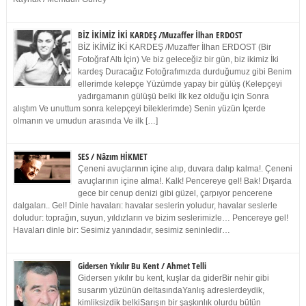
BİZ İKİMİZ İKİ KARDEŞ /Muzaffer İlhan ERDOST
BİZ İKİMİZ İKİ KARDEŞ /Muzaffer İlhan ERDOST (Bir
Fotoğraf Altı İçin) Ve biz geleceğiz bir gün, biz ikimiz İki
kardeş Duracağız Fotoğrafımızda durduğumuz gibi Benim
ellerimde kelepçe Yüzümde yapay bir gülüş (Kelepçeyi
yadırgamanın gülüşü belki İlk kez olduğu için Sonra
alıştım Ve unuttum sonra kelepçeyi bileklerimde) Senin yüzün İçerde
olmanın ve umudun arasında Ve ilk […]
SES / Nâzım HİKMET
Çeneni avuçlarının içine alıp, duvara dalıp kalma!. Çeneni
avuçlarının içine alma!. Kalk! Pencereye gel! Bak! Dışarda
gece bir cenup denizi gibi güzel, çarpıyor pencerene
dalgaları.. Gel! Dinle havaları: havalar seslerin yoludur, havalar seslerle
doludur: toprağın, suyun, yıldızların ve bizim seslerimizle… Pencereye gel!
Havaları dinle bir: Sesimiz yanındadır, sesimiz seninledir…
Gidersen Yıkılır Bu Kent / Ahmet Telli
Gidersen yıkılır bu kent, kuşlar da giderBir nehir gibi
susarım yüzünün deltasındaYanlış adreslerdeydik,
kimliksizdik belkiSarışın bir şaşkınlık olurdu bütün