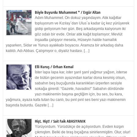
Böyle Buyurdu Muhammet * / Ergür Altan
Adım Muhammet. On dokuz yaşındayım. Atık kağıtlar
topluyorum ve Kızılay`dan Ulus`a kadar üç kez yürüyerek
gidip geliyorum her gün. Beş arkadaşımla kalıyorum iki
göz odalı bir evde. Onlar atık kağıt toplamıyor; Mevlüt
inşaatta çalışıyor mesela, Hüseyin halde hamallık
yaparken, Sidar ve Yunus ayakkabı boyacısı. Aramıza bir arkadaş daha
katıldı. Adı Abbas. Çalışmıyor o, diyaliz hastası. […]
Elli Kuruş / Orhan Kemal
İster lapa lapa kar, ister şarıl şarıl yağmur yağsın, isterse
de bütün gecenin ayazından karlar dona kesmiş olsun,
sabahın beş buçuğunda karanlıkları ürperten sesiyle
sokağa girerdi: “Gazete, havadiis!” Sabahın dördünde
yazı makinemin başına geçtiğim için, bu ses, bu kara,
yağmura, ayaza kafa tutan bu canlı, bu pırıl pırıl ses beni yazı makinemin
başında bulurdu. Gazete […]
Hişt, Hişt! / Sait Faik ABASIYANIK
Yürüyordum. Yürüdükçe de açılıyordum. Evden kızgın
çıkmıştım. Belki de tıraş bıçağına sinirlenmiştim. Olur, olur!