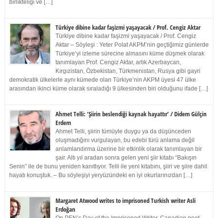
birlikteliği ve […]
Türkiye dibine kadar faşizmi yaşayacak / Prof. Cengiz Aktar
Türkiye dibine kadar faşizmi yaşayacak / Prof. Cengiz
Aktar – Söyleşi : Yeter Polat AKPM’nin geçtiğimiz günlerde
Türkiye’yi izleme sürecine almasını küme düşmek olarak
tanımlayan Prof. Cengiz Aktar, artık Azerbaycan,
Kırgızistan, Özbekistan, Türkmenistan, Rusya gibi gayri
demokratik ülkelerle aynı kümede olan Türkiye’nin AKPM üyesi 47 ülke
arasından ikinci küme olarak sıraladığı 9 ülkesinden biri olduğunu ifade […]
Ahmet Telli: ‘Şiirin beslendiği kaynak hayattır’ / Didem Gülçin
Erdem
Ahmet Telli, şiirin tümüyle duygu ya da düşünceden
oluşmadığını vurgulayan, bu edebi türü anlama değil
anlamlandırma üzerine bir etkinlik olarak tanımlayan bir
şair. Altı yıl aradan sonra gelen yeni şiir kitabı “Bakışın
Senin” ile de bunu yeniden kanıtlıyor. Telli ile yeni kitabını, şiiri ve şiire dahil
hayatı konuştuk. – Bu söyleşiyi yeryüzündeki en iyi okurlarınızdan […]
Margaret Atwood writes to imprisoned Turkish writer Asli
Erdoğan