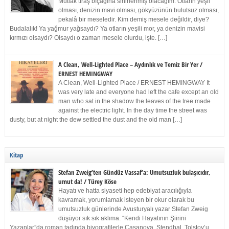
Mutlak tıraş bıçağına sinirlenmiş olacağım. Otların yeşil
olması, denizin mavi olması, gökyüzünün bulutsuz olması,
pekalâ bir meseledir. Kim demiş mesele değildir, diye?
Budalalık! Ya yağmur yağsaydı? Ya otların yeşili mor, ya denizin mavisi
kırmızı olsaydı? Olsaydı o zaman mesele olurdu, işte. […]
A Clean, Well-Lighted Place – Aydınlık ve Temiz Bir Yer /
ERNEST HEMINGWAY
A Clean, Well-Lighted Place / ERNEST HEMINGWAY It
was very late and everyone had left the cafe except an old
man who sat in the shadow the leaves of the tree made
against the electric light. In the day time the street was
dusty, but at night the dew settled the dust and the old man […]
Kitap
Stefan Zweig’ten Gündüz Vassaf’a: Umutsuzluk bulaşıcıdır,
umut da! / Türey Köse
Hayatı ve hatta siyaseti hep edebiyat aracılığıyla
kavramak, yorumlamak isteyen bir okur olarak bu
umutsuzluk günlerinde Avusturyalı yazar Stefan Zweig
düşüyor sık sık aklıma. “Kendi Hayatının Şiirini
Yazanlar”da roman tadında biyografilerle Casanova, Stendhal, Tolstoy’u