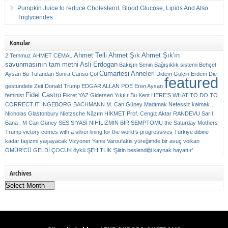
Pumpkin Juice to reduce Cholesterol, Blood Glucose, Lipids And Also
Triglycerides
Konular
Ahmet Telli
Ahmet Şık
Ahmet Şık'ın
2 Temmuz
AHMET CEMAL
savunmasının tam metni
Asli Erdogan
Bakişın Senin
Bağışıklık sistemi
Behçet
Cumartesi Anneleri
Aysan
Bu Tufandan Sonra
Cansu Çöl
Didem Gülçin Erdem
Die
featured
gestundete Zeit
Donald Trump
EDGAR ALLAN POE
Eren Aysan
Fidel Castro
feminist
Fikret YAZ
Gidersen Yıkılır Bu Kent
HERE’S WHAT TO DO TO
CORRECT IT
INGEBORG BACHMANN
M. Can Güney
Madımak
Nefessiz kalmak…
Nicholas Glastonbury
Nietzsche
Nâzım HİKMET
Prof. Cengiz Aktar
RANDEVU
Sarıl
Bana . M Can Güney
SES
SİYASİ NİHİLİZMİN BİR SEMPTOMU
the Saturday Mothers
Trump victory comes with a silver lining for the world’s progressives
Türkiye dibine
kadar faşizmi yaşayacak
Vizyoner
Yanis Varoufakis
yüreğimde bir avuç volkan
ÖMÜR'CÜ GELDİ ÇOCUK
öykü
ŞEHİTLİK
‘Şiirin beslendiği kaynak hayattır’
Archives
Archives