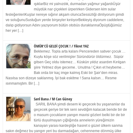
ışıklarBiz mi yalnızdık, durmadan yağmur yağardıÜşür
müydük nar çiçekleri ürperirken Gidersen kim sular
fesleğenleriKuşlar nereye sığınır akşam oluncaSessizliği dinliyorum şimdi
ve soluğunuSustuğun yerde birşeyler kırılıyorBekleyiş diyorum caddelere,
dalıp gidiyorsun Adını yazıyorum bütün otobüs duraklarınaÖpüştüğümüz
her yer […]
ÖMÜR’CÜ GELDİ ÇOCUK ! / Fikret YAZ
Beklemez. Topla arta kalanı Pencereden satıver çocuk …
Kuytu köşe söz verilmişler Süründürür öldürmez. Süpür
gitsen Geç oldu istemez… Küskün yıldız asardım Kırılgan
şiire Yetmez diye geceme.. Unutma ! Çıkın et heybeme…
Bak orda bir kaç imge kalmış Eski bir Şair’den miras.
Nasılsa son dizeye saklanmış. İyi bak eskitme ! Sana kalsın… Resme
ısınmamıştım. Bir […]
Sarıl Bana / M Can Güney
SARIL BANA şimdi desem ki geçecek bu yaşananlar da
geçecek geriye bir tek seni sevdiğim kalacak bende bir de
o masum çocukların yangın mavisi gözleri belki bir de bir
türlü duyulmayan çığlığında annelerin yüreğimizin
kanayan yarası kardeşliğe hasret o güzel ülkem sanma
sakın değmez bu yangın yeri bu darmadağan, cehenneme dönmüş ülke