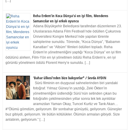
[…]
Reha Erdem’in Koca Dünya’si en iyi film, Menderes
Samancılar en iyi erkek oyuncu
Adana Büyükşehir Belediyesi tarafından düzenlenen 23.
Uluslararası Adana Film Festivali’nde ödüllen Çukurova
Üniversitesi Kongre Merkezi’nde yapılan törenle
sahiplerine sunuldu. Törende, “Koca Dünya”, “Babamın
Kanatları” ve “Albüm” filmleri ödülleri topladı. Reha
Erdem’in yönetmenliğini yaptığı “Koca Dünya” en iyi film
ödülünü alırken, Film-Yön en iyi yönetmen ödülü Reha Erdem’e, en iyi
görüntü yönetmeni ödülü Florent Herry’e sunuldu. […]
‘Bahar ülkesi’nden bize bakıyorlar* / Sevda AYDIN
Sürü filminin en duygusal sahnelerinden biri yandaki
fotoğraf. Yılmaz Güney’in yazdığı, Zeki Ökten’in
yönetmenliğini üstlendiği Sürü’nün setinden çıkan bu
fotoğrafın çekilmesinden yıllar sonra tek tek ayrıldılar
aramızdan Yaman Okay, Tuncel Kurtiz ve Tarık Akan…
#”Ölümü gömdüm, geliyorum. Bir sonbahar günüydü, geliyorum. Güneşler
buz gibiydi, geliyorum. Ve bütün kötülükler. Ölümün armaları gibiydi. Size
anlatırım, geliyorum.” […]