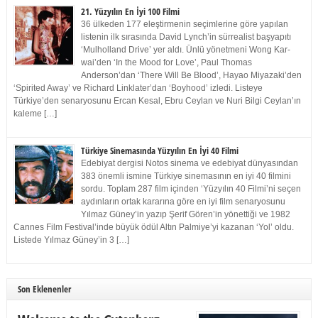
21. Yüzyılın En İyi 100 Filmi
36 ülkeden 177 eleştirmenin seçimlerine göre yapılan
listenin ilk sırasında David Lynch’in sürrealist başyapıtı
‘Mulholland Drive’ yer aldı. Ünlü yönetmeni Wong Kar-
wai’den ‘In the Mood for Love’, Paul Thomas
Anderson’dan ‘There Will Be Blood’, Hayao Miyazaki’den
‘Spirited Away’ ve Richard Linklater’dan ‘Boyhood’ izledi. Listeye
Türkiye’den senaryosunu Ercan Kesal, Ebru Ceylan ve Nuri Bilgi Ceylan’ın
kaleme […]
Türkiye Sinemasında Yüzyılın En İyi 40 Filmi
Edebiyat dergisi Notos sinema ve edebiyat dünyasından
383 önemli ismine Türkiye sinemasının en iyi 40 filmini
sordu. Toplam 287 film içinden ‘Yüzyılın 40 Filmi’ni seçen
aydınların ortak kararına göre en iyi film senaryosunu
Yılmaz Güney’in yazıp Şerif Gören’in yönettiği ve 1982
Cannes Film Festival’inde büyük ödül Altın Palmiye’yi kazanan ‘Yol’ oldu.
Listede Yılmaz Güney’in 3 […]
Son Eklenenler