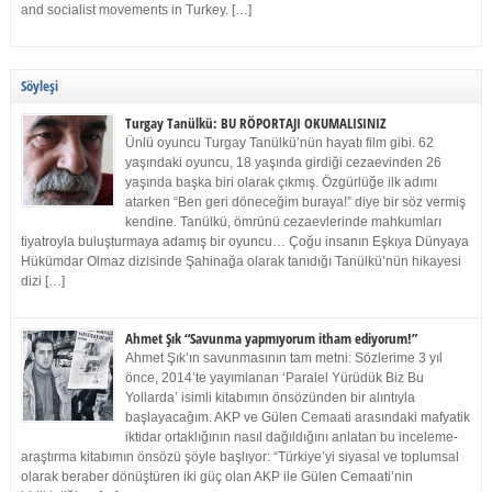
and socialist movements in Turkey. […]
Söyleşi
Turgay Tanülkü: BU RÖPORTAJI OKUMALISINIZ
Ünlü oyuncu Turgay Tanülkü’nün hayatı film gibi. 62
yaşındaki oyuncu, 18 yaşında girdiği cezaevinden 26
yaşında başka biri olarak çıkmış. Özgürlüğe ilk adımı
atarken “Ben geri döneceğim buraya!” diye bir söz vermiş
kendine. Tanülkü, ömrünü cezaevlerinde mahkumları
tiyatroyla buluşturmaya adamış bir oyuncu… Çoğu insanın Eşkıya Dünyaya
Hükümdar Olmaz dizisinde Şahinağa olarak tanıdığı Tanülkü’nün hikayesi
dizi […]
Ahmet Şık “Savunma yapmıyorum itham ediyorum!”
Ahmet Şık’ın savunmasının tam metni: Sözlerime 3 yıl
önce, 2014’te yayımlanan ‘Paralel Yürüdük Biz Bu
Yollarda’ isimli kitabımın önsözünden bir alıntıyla
başlayacağım. AKP ve Gülen Cemaati arasındaki mafyatik
iktidar ortaklığının nasıl dağıldığını anlatan bu inceleme-
araştırma kitabımın önsözü şöyle başlıyor: “Türkiye’yi siyasal ve toplumsal
olarak beraber dönüştüren iki güç olan AKP ile Gülen Cemaati’nin