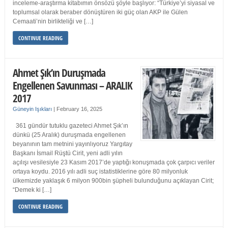
inceleme-araştırma kitabımın önsözü şöyle başlıyor: “Türkiye’yi siyasal ve
toplumsal olarak beraber dönüştüren iki güç olan AKP ile Gülen
Cemaati’nin birlikteliği ve […]
CONTINUE READING
Ahmet Şık’ın Duruşmada
Engellenen Savunması – ARALIK
2017
Güneyin Işıkları
|
February 16, 2025
361 gündür tutuklu gazeteci Ahmet Şık’ın
dünkü (25 Aralık) duruşmada engellenen
beyanının tam metnini yayınlıyoruz Yargıtay
Başkanı İsmail Rüştü Cirit, yeni adli yılın
açılışı vesilesiyle 23 Kasım 2017’de yaptığı konuşmada çok çarpıcı veriler
ortaya koydu. 2016 yılı adli suç istatistiklerine göre 80 milyonluk
ülkemizde yaklaşık 6 milyon 900bin şüpheli bulunduğunu açıklayan Cirit;
“Demek ki […]
CONTINUE READING