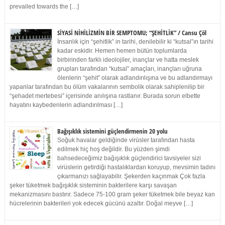
prevailed towards the […]
SİYASİ NİHİLİZMİN BİR SEMPTOMU; “ŞEHİTLİK” / Cansu Çöl
İnsanlık için “şehitlik” in tarihi, denilebilir ki “kutsal”ın tarihi
kadar eskidir. Hemen hemen bütün toplumlarda
birbirinden farklı ideolojiler, inançlar ve hatta meslek
grupları tarafından “kutsal” amaçları, inançları uğruna
ölenlerin “şehit” olarak adlandırılışına ve bu adlandırmayı
yapanlar tarafından bu ölüm vakalarının sembolik olarak sahiplenilip bir
“şehadet mertebesi” içerisinde anılışına rastlanır. Burada sorun elbette
hayatını kaybedenlerin adlandırılması […]
Bağışıklık sistemini güçlendirmenin 20 yolu
Soğuk havalar geldiğinde virüsler tarafından hasta
edilmek hiç hoş değildir. Bu yüzden şimdi
bahsedeceğimiz bağışıklık güçlendirici tavsiyeler sizi
virüslerin getirdiği hastalıklardan koruyup, mevsimin tadını
çıkarmanızı sağlayabilir. Şekerden kaçınmak Çok fazla
şeker tüketmek bağışıklık sisteminin bakterilere karşı savaşan
mekanizmasını bastırır. Sadece 75-100 gram şeker tüketmek bile beyaz kan
hücrelerinin bakterileri yok edecek gücünü azaltır. Doğal meyve […]