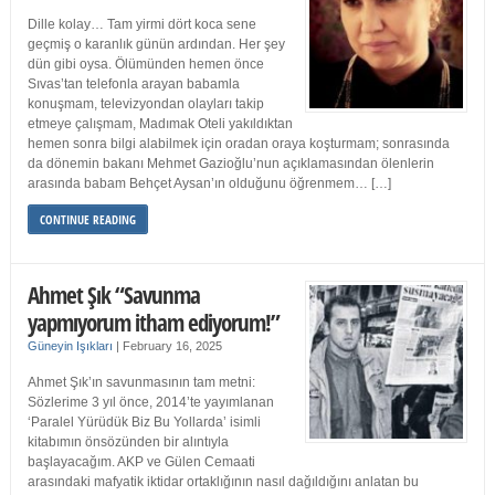
Dille kolay… Tam yirmi dört koca sene
geçmiş o karanlık günün ardından. Her şey
dün gibi oysa. Ölümünden hemen önce
Sıvas’tan telefonla arayan babamla
konuşmam, televizyondan olayları takip
etmeye çalışmam, Madımak Oteli yakıldıktan
hemen sonra bilgi alabilmek için oradan oraya koşturmam; sonrasında
da dönemin bakanı Mehmet Gazioğlu’nun açıklamasından ölenlerin
arasında babam Behçet Aysan’ın olduğunu öğrenmem… […]
CONTINUE READING
Ahmet Şık “Savunma
yapmıyorum itham ediyorum!”
Güneyin Işıkları
|
February 16, 2025
Ahmet Şık’ın savunmasının tam metni:
Sözlerime 3 yıl önce, 2014’te yayımlanan
‘Paralel Yürüdük Biz Bu Yollarda’ isimli
kitabımın önsözünden bir alıntıyla
başlayacağım. AKP ve Gülen Cemaati
arasındaki mafyatik iktidar ortaklığının nasıl dağıldığını anlatan bu