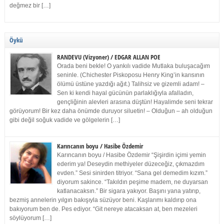
değmez bir […]
Öykü
RANDEVU (Vizyoner) / EDGAR ALLAN POE
Orada beni bekle! O yankılı vadide Mutlaka buluşacağım
seninle. (Chichester Piskoposu Henry King’in karısının
ölümü üstüne yazdığı ağıt.) Talihsiz ve gizemli adam! –
Sen ki kendi hayal gücünün parlaklığıyla afalladın,
gençliğinin alevleri arasına düştün! Hayalimde seni tekrar
görüyorum! Bir kez daha önümde duruyor siluetin! – Olduğun – ah olduğun
gibi değil soğuk vadide ve gölgelerin […]
Karıncanın boyu / Hasibe Özdemir
Karıncanın boyu / Hasibe Özdemir “Şişirdin içimi yemin
ederim ya! Deseydin methiyeler düzeceğiz, çıkmazdım
evden.” Sesi sinirden titriyor. “Sana gel demedim kızım.”
diyorum sakince. “Takıldın peşime madem, ne duyarsan
katlanacaksın.” Bir sigara yakıyor. Başını yana yatırıp,
bezmiş annelerin yılgın bakışıyla süzüyor beni. Kaşlarımı kaldırıp ona
bakıyorum ben de. Pes ediyor. “Git nereye atacaksan at, ben mezeleri
söylüyorum […]