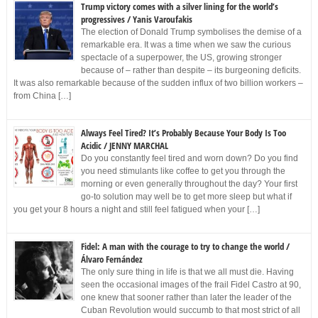
Trump victory comes with a silver lining for the world’s
progressives / Yanis Varoufakis
The election of Donald Trump symbolises the demise of a
remarkable era. It was a time when we saw the curious
spectacle of a superpower, the US, growing stronger
because of – rather than despite – its burgeoning deficits.
It was also remarkable because of the sudden influx of two billion workers –
from China […]
Always Feel Tired? It’s Probably Because Your Body Is Too
Acidic / JENNY MARCHAL
Do you constantly feel tired and worn down? Do you find
you need stimulants like coffee to get you through the
morning or even generally throughout the day? Your first
go-to solution may well be to get more sleep but what if
you get your 8 hours a night and still feel fatigued when your […]
Fidel: A man with the courage to try to change the world /
Álvaro Fernández
The only sure thing in life is that we all must die. Having
seen the occasional images of the frail Fidel Castro at 90,
one knew that sooner rather than later the leader of the
Cuban Revolution would succumb to that most strict of all