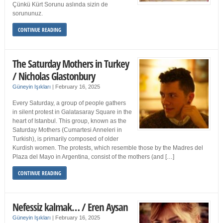
Çünkü Kürt Sorunu aslında sizin de
sorununuz.
CONTINUE READING
The Saturday Mothers in Turkey
/ Nicholas Glastonbury
Güneyin Işıkları
|
February 16, 2025
Every Saturday, a group of people gathers
in silent protest in Galatasaray Square in the
heart of Istanbul. This group, known as the
Saturday Mothers (Cumartesi Anneleri in
Turkish), is primarily composed of older
Kurdish women. The protests, which resemble those by the Madres del
Plaza del Mayo in Argentina, consist of the mothers (and […]
CONTINUE READING
Nefessiz kalmak… / Eren Aysan
Güneyin Işıkları
|
February 16, 2025