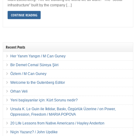
infrastructure” built by the company […]
CONTINUE READING
Recent Posts
Her Yanım Yangın / M Can Guney
Bir Demet Cemal Süreya Şiiri
Özlem / M Can Guney
Welcome to the Gutenberg Editor
Orhan Veli
Yeni başlayanlar için: Kürt Sorunu nedir?
Ursula K. Le Guin ile İktidar, Baskı, Özgürlük Üzerine / on Power,
Oppression, Freedom / MARIA POPOVA
20 Life Lessons from Native Americans / Hayley Anderton
Niçin Yazarız? / John Updike