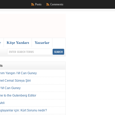
Posts
Comments
r
Köşe Yazıları
Yazarlar
ts
nım Yangın / M Can Guney
met Cemal Süreya Şiiri
/ M Can Guney
e to the Gutenberg Editor
Veli
şlayanlar için: Kürt Sorunu nedir?