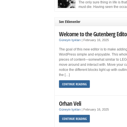
more sleep but what if you get your 8 hours a
The only sure thing in life is tha
and still feel fatigued when your […]
must die. Having seen the occa
images of the frail Fidel Castro 
one knew that sooner rather than later the lea
the Cuban Revolution would succumb to that
Son Eklenenler
strict of all human laws. Although saddened i
personal ways by the […]
Welcome to the Gutenberg Edito
Güneyin Işıkları
|
February 16, 2025
The goal of this new editor is to make adding
WordPress simple and enjoyable. This whol
pieces of content—somewhat similar to LEG
move around and interact with. Move your cu
notice the different blocks light up with outl
the […]
CONTINUE READING
Orhan Veli
Güneyin Işıkları
|
February 16, 2025
CONTINUE READING