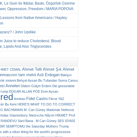
K. Le Guin ile İktidar, Baskı, Özgürlük Üzerine
ower, Oppression, Freedom / MARIA POPOVA
e Lessons from Native Americans / Hayley
on
Yazarız? / John Updike
n Juice to reduce Cholesterol, Blood
, Lipids And Also Triglycerides
Ahmet Telli
Ahmet Şık
Ahmet
HMET CEMAL
unmasının tam metni
Asli Erdogan
Bakişın
klık sistemi
Behçet Aysan
Bu Tufandan Sonra
Cansu
si Anneleri
Didem Gülçin Erdem
Die gestundete
Trump
EDGAR ALLAN POE
Eren Aysan
ured
Fidel Castro
feminist
Fikret YAZ
ılır Bu Kent
HERE’S WHAT TO DO TO CORRECT
RG BACHMANN
M. Can Güney
Madımak
Nefessiz
cholas Glastonbury
Nietzsche
Nâzım HİKMET
Prof.
RANDEVU
Sarıl Bana . M Can Güney
SES
SİYASİ
N BİR SEMPTOMU
the Saturday Mothers
Trump
 with a silver lining for the world’s progressives