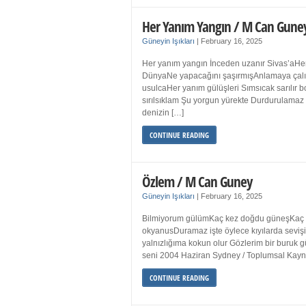
Her Yanım Yangın / M Can Gune
Güneyin Işıkları
|
February 16, 2025
Her yanım yangın İnceden uzanır Sivas’aHer
DünyaNe yapacağını şaşırmışAnlamaya çalışır
usulcaHer yanım gülüşleri Sımsıcak sarılır
sırılsıklam Şu yorgun yürekte Durdurulamaz 
denizin […]
CONTINUE READING
Özlem / M Can Guney
Güneyin Işıkları
|
February 16, 2025
Bilmiyorum gülümKaç kez doğdu güneşKaç kez
okyanusDuramaz işte öylece kıyılarda sevişi
yalnızlığıma kokun olur Gözlerim bir bur
seni 2004 Haziran Sydney / Toplumsal Ka
CONTINUE READING