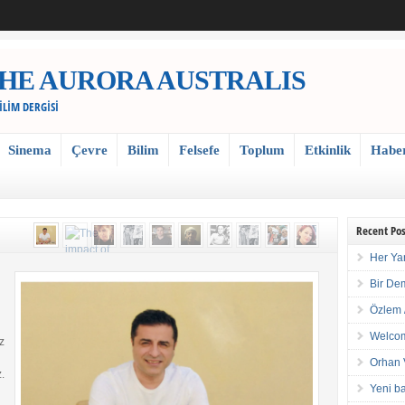
 / THE AURORA AUSTRALIS
BİLİM DERGİSİ
Sinema
Çevre
Bilim
Felsefe
Toplum
Etkinlik
Habe
Recent Pos
Her Ya
Bir De
Özlem 
Welcom
z
Orhan 
.
Yeni ba