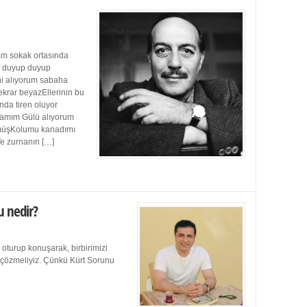
m sokak ortasında
ı duyup duyup
ini alıyorum sabaha
ekrar beyazEllerinin bu
da tiren oluyor
damım Gülü alıyorum
müşKolumu kanadımı
Ve zurnanın […]
u nedir?
 oturup konuşarak, birbirimizi
e çözmeliyiz. Çünkü Kürt Sorunu