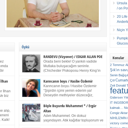
Ursula 
/ on P
20 Lif
Andert
Niçin 
Pumpki
Glucose
Öykü
RANDEVU (Vizyoner) / EDGAR ALLAN POE
Konular
kez
Orada beni bekle! O yankılı vadide
2 Temmuz
A
anımda
Mutlaka buluşacağım seninle.
Şık'ın sav
Bir
(Chichester Piskoposu Henry King’in
ıp
karısının ölümü üstüne yazdığı ağıt.)
Senin
Bağışı
m bir
Talihsiz ve gizemli adam! – Sen ki kendi hayal
Cumarte
Çöl
 İlhan
Karıncanın boyu / Hasibe Özdemir
gücünün parlaklığıyla afalladın, gençliğinin alevleri
Zeit
Donald 
Karıncanın boyu / Hasibe Özdemir
feat
ziran
arasına düştün! Hayalimde seni tekrar görüyorum!
“Şişirdin içimi yemin ederim ya!
r İlhan
Bir kez daha önümde duruyor siluetin! – Olduğun –
Deseydin methiyeler düzeceğiz,
Ve biz
Gidersen Yık
ah olduğun gibi değil soğuk vadide ve gölgelerin […]
çıkmazdım evden.” Sesi sinirden
 kardeş
IT
INGEBO
titriyor. “Sana gel demedim kızım.” diyorum sakince.
Benim
Böyle Buyurdu Muhammet * / Ergür
kalmak…
Ni
“Takıldın peşime madem, ne duyarsan
Altan
e alıp,
Cengiz Aktar
katlanacaksın.” Bir sigara yakıyor. Başını yana yatırıp,
 olduğu
Çeneni
Adım Muhammet. On dokuz
bezmiş annelerin yılgın bakışıyla süzüyor beni.
NİHİLİZMİ
. Kalk!
yaşındayım. Atık kağıtlar topluyorum ve
Kaşlarımı kaldırıp ona bakıyorum ben de. Pes ediyor.
victory comes
ışarda
Kızılay`dan Ulus`a kadar üç kez
“Git nereye atacaksan at, ben mezeleri söylüyorum