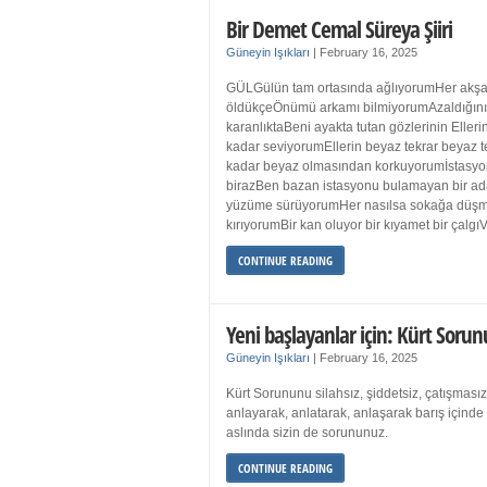
Bir Demet Cemal Süreya Şiiri
Güneyin Işıkları
|
February 16, 2025
GÜLGülün tam ortasında ağlıyorumHer akşa
öldükçeÖnümü arkamı bilmiyorumAzaldığın
karanlıktaBeni ayakta tutan gözlerinin Eller
kadar seviyorumEllerin beyaz tekrar beyaz t
kadar beyaz olmasından korkuyorumİstasyon
birazBen bazan istasyonu bulamayan bir a
yüzüme sürüyorumHer nasılsa sokağa düş
kırıyorumBir kan oluyor bir kıyamet bir çalgı
CONTINUE READING
Yeni başlayanlar için: Kürt Sorun
Güneyin Işıkları
|
February 16, 2025
Kürt Sorununu silahsız, şiddetsiz, çatışmasız
anlayarak, anlatarak, anlaşarak barış içind
aslında sizin de sorununuz.
CONTINUE READING