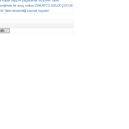
ne kadar faşizmi yaşayacak
Vizyoner
Yanis
üreğimde bir avuç volkan
ÖMÜR'CÜ GELDİ ÇOCUK
LİK
‘Şiirin beslendiği kaynak hayattır’