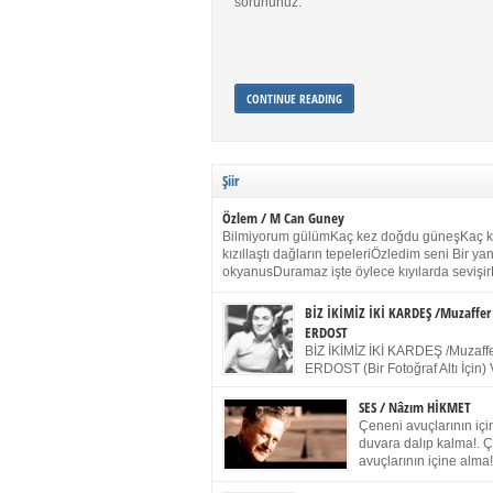
sorununuz.
CONTINUE READING
Şiir
Özlem / M Can Guney
Bilmiyorum gülümKaç kez doğdu güneşKaç 
kızıllaştı dağların tepeleriÖzledim seni Bir y
okyanusDuramaz işte öylece kıyılarda sevişir
yanımdaYanık kül rengi toprak sessizliğiSalın
dururSokulur yalnızlığıma kokun olur Gözleri
BİZ İKİMİZ İKİ KARDEŞ /Muzaffer
buruk gülümsemeDudağımda buğusu
ERDOST
öpüşlerinGeceler boyuÖzledim seni 2004 Ha
BİZ İKİMİZ İKİ KARDEŞ /Muzaffe
Sydney / Toplumsal Kaynak / Memduh Güney
ERDOST (Bir Fotoğraf Altı İçin) 
geleceğiz bir gün, biz ikimiz İki
Duracağız Fotoğrafımızda durduğumuz gibi 
SES / Nâzım HİKMET
ellerimde kelepçe Yüzümde yapay bir gülüş
Çeneni avuçlarının için
(Kelepçeyi yadırgamanın gülüşü belki İlk kez
duvara dalıp kalma!. 
için Sonra alıştım Ve unuttum sonra kelepçeyi
avuçlarının içine alma!
bileklerimde) Senin yüzün İçerde olmanın ve
Pencereye gel! Bak! D
umudun arasında Ve ilk […]