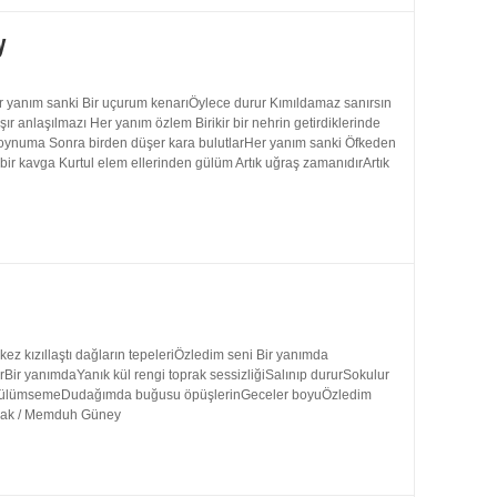
y
 yanım sanki Bir uçurum kenarıÖylece durur Kımıldamaz sanırsın
 anlaşılmazı Her yanım özlem Birikir bir nehrin getirdiklerinde
 boynuma Sonra birden düşer kara bulutlarHer yanım sanki Öfkeden
bir kavga Kurtul elem ellerinden gülüm Artık uğraş zamanıdırArtık
 kızıllaştı dağların tepeleriÖzledim seni Bir yanımda
rBir yanımdaYanık kül rengi toprak sessizliğiSalınıp dururSokulur
uk gülümsemeDudağımda buğusu öpüşlerinGeceler boyuÖzledim
ynak / Memduh Güney