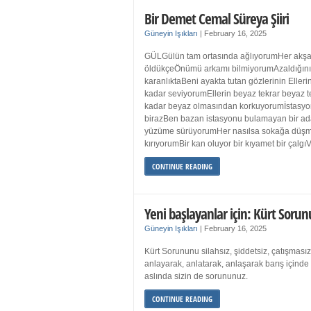
Bir Demet Cemal Süreya Şiiri
Güneyin Işıkları
|
February 16, 2025
GÜLGülün tam ortasında ağlıyorumHer akşa
öldükçeÖnümü arkamı bilmiyorumAzaldığın
karanlıktaBeni ayakta tutan gözlerinin Eller
kadar seviyorumEllerin beyaz tekrar beyaz t
kadar beyaz olmasından korkuyorumİstasyon
birazBen bazan istasyonu bulamayan bir a
yüzüme sürüyorumHer nasılsa sokağa düş
kırıyorumBir kan oluyor bir kıyamet bir çalgı
CONTINUE READING
Yeni başlayanlar için: Kürt Sorun
Güneyin Işıkları
|
February 16, 2025
Kürt Sorununu silahsız, şiddetsiz, çatışmasız
anlayarak, anlatarak, anlaşarak barış içind
aslında sizin de sorununuz.
CONTINUE READING