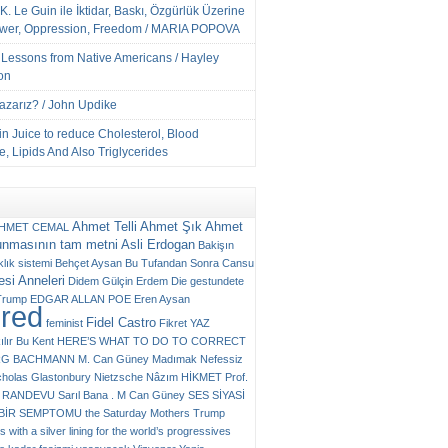
K. Le Guin ile İktidar, Baskı, Özgürlük Üzerine
ower, Oppression, Freedom / MARIA POPOVA
e Lessons from Native Americans / Hayley
on
Yazarız? / John Updike
n Juice to reduce Cholesterol, Blood
, Lipids And Also Triglycerides
Ahmet Telli
Ahmet Şık
Ahmet
HMET CEMAL
unmasının tam metni
Asli Erdogan
Bakişın
klık sistemi
Behçet Aysan
Bu Tufandan Sonra
Cansu
si Anneleri
Didem Gülçin Erdem
Die gestundete
Trump
EDGAR ALLAN POE
Eren Aysan
ured
Fidel Castro
feminist
Fikret YAZ
ılır Bu Kent
HERE’S WHAT TO DO TO CORRECT
RG BACHMANN
M. Can Güney
Madımak
Nefessiz
cholas Glastonbury
Nietzsche
Nâzım HİKMET
Prof.
RANDEVU
Sarıl Bana . M Can Güney
SES
SİYASİ
N BİR SEMPTOMU
the Saturday Mothers
Trump
 with a silver lining for the world’s progressives