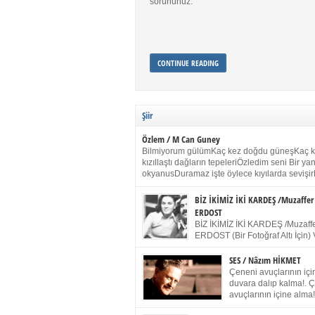
sorununuz.
CONTINUE READING
Şiir
Özlem / M Can Guney
Bilmiyorum gülümKaç kez doğdu güneşKaç 
kızıllaştı dağların tepeleriÖzledim seni Bir y
okyanusDuramaz işte öylece kıyılarda sevişir
yanımdaYanık kül rengi toprak sessizliğiSalın
dururSokulur yalnızlığıma kokun olur Gözleri
BİZ İKİMİZ İKİ KARDEŞ /Muzaffer
buruk gülümsemeDudağımda buğusu
ERDOST
öpüşlerinGeceler boyuÖzledim seni 2004 Ha
BİZ İKİMİZ İKİ KARDEŞ /Muzaffe
Sydney / Toplumsal Kaynak / Memduh Güney
ERDOST (Bir Fotoğraf Altı İçin) 
geleceğiz bir gün, biz ikimiz İki
Duracağız Fotoğrafımızda durduğumuz gibi 
SES / Nâzım HİKMET
ellerimde kelepçe Yüzümde yapay bir gülüş
Çeneni avuçlarının için
(Kelepçeyi yadırgamanın gülüşü belki İlk kez
duvara dalıp kalma!. 
için Sonra alıştım Ve unuttum sonra kelepçeyi
avuçlarının içine alma!
bileklerimde) Senin yüzün İçerde olmanın ve
Pencereye gel! Bak! D
umudun arasında Ve ilk […]