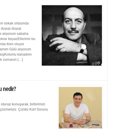
m sokak ortasında
ı duyup duyup
ini alıyorum sabaha
ekrar beyazEllerinin bu
da tiren oluyor
damım Gülü alıyorum
müşKolumu kanadımı
Ve zurnanın […]
u nedir?
 oturup konuşarak, birbirimizi
e çözmeliyiz. Çünkü Kürt Sorunu