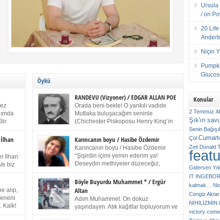
Ursula 
/ on P
20 Lif
Andert
Niçin 
Pumpki
Glucose
Öykü
RANDEVU (Vizyoner) / EDGAR ALLAN POE
Konular
kez
Orada beni bekle! O yankılı vadide
2 Temmuz
A
anımda
Mutlaka buluşacağım seninle.
Şık'ın sav
Bir
(Chichester Piskoposu Henry King’in
ıp
karısının ölümü üstüne yazdığı ağıt.)
Senin
Bağışı
m bir
Talihsiz ve gizemli adam! – Sen ki kendi hayal
Cumarte
Çöl
 İlhan
Karıncanın boyu / Hasibe Özdemir
gücünün parlaklığıyla afalladın, gençliğinin alevleri
Zeit
Donald 
Karıncanın boyu / Hasibe Özdemir
feat
ziran
arasına düştün! Hayalimde seni tekrar görüyorum!
“Şişirdin içimi yemin ederim ya!
r İlhan
Bir kez daha önümde duruyor siluetin! – Olduğun –
Deseydin methiyeler düzeceğiz,
Ve biz
Gidersen Yık
ah olduğun gibi değil soğuk vadide ve gölgelerin […]
çıkmazdım evden.” Sesi sinirden
 kardeş
IT
INGEBO
titriyor. “Sana gel demedim kızım.” diyorum sakince.
Benim
Böyle Buyurdu Muhammet * / Ergür
kalmak…
Ni
“Takıldın peşime madem, ne duyarsan
Altan
e alıp,
Cengiz Aktar
katlanacaksın.” Bir sigara yakıyor. Başını yana yatırıp,
 olduğu
Çeneni
Adım Muhammet. On dokuz
bezmiş annelerin yılgın bakışıyla süzüyor beni.
NİHİLİZMİ
. Kalk!
yaşındayım. Atık kağıtlar topluyorum ve
Kaşlarımı kaldırıp ona bakıyorum ben de. Pes ediyor.
victory comes
ışarda
Kızılay`dan Ulus`a kadar üç kez
“Git nereye atacaksan at, ben mezeleri söylüyorum