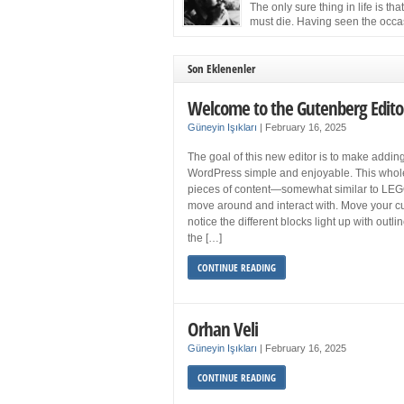
more sleep but what if you get your 8 hours a
The only sure thing in life is tha
and still feel fatigued when your […]
must die. Having seen the occa
images of the frail Fidel Castro 
one knew that sooner rather than later the lea
the Cuban Revolution would succumb to that
Son Eklenenler
strict of all human laws. Although saddened i
personal ways by the […]
Welcome to the Gutenberg Edito
Güneyin Işıkları
|
February 16, 2025
The goal of this new editor is to make adding
WordPress simple and enjoyable. This whol
pieces of content—somewhat similar to LEG
move around and interact with. Move your cu
notice the different blocks light up with outl
the […]
CONTINUE READING
Orhan Veli
Güneyin Işıkları
|
February 16, 2025
CONTINUE READING