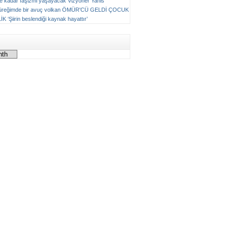
ne kadar faşizmi yaşayacak
Vizyoner
Yanis
üreğimde bir avuç volkan
ÖMÜR'CÜ GELDİ ÇOCUK
LİK
‘Şiirin beslendiği kaynak hayattır’