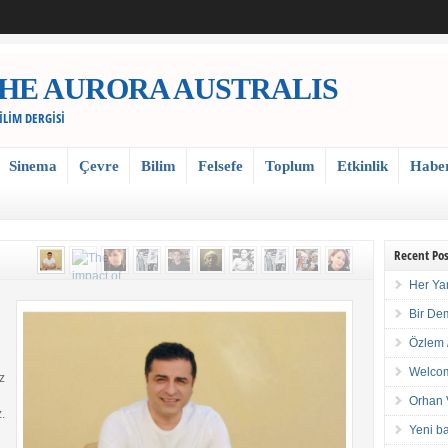
 / THE AURORA AUSTRALIS
BİLİM DERGİSİ
Sinema
Çevre
Bilim
Felsefe
Toplum
Etkinlik
Habe
Recent Pos
Her Ya
Bir De
Özlem 
Welcom
z
Orhan 
.
Yeni ba