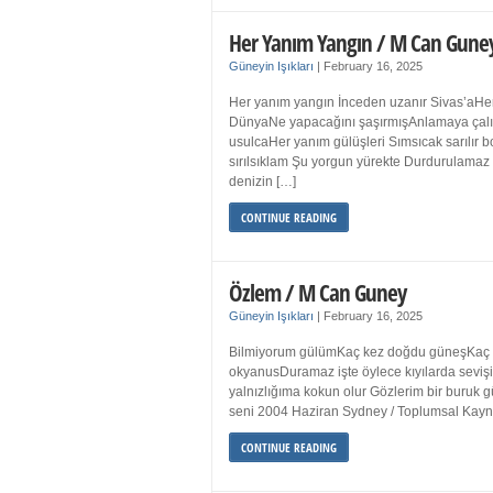
Her Yanım Yangın / M Can Gune
Güneyin Işıkları
|
February 16, 2025
Her yanım yangın İnceden uzanır Sivas’aHer
DünyaNe yapacağını şaşırmışAnlamaya çalışır
usulcaHer yanım gülüşleri Sımsıcak sarılır
sırılsıklam Şu yorgun yürekte Durdurulamaz 
denizin […]
CONTINUE READING
Özlem / M Can Guney
Güneyin Işıkları
|
February 16, 2025
Bilmiyorum gülümKaç kez doğdu güneşKaç kez
okyanusDuramaz işte öylece kıyılarda sevişi
yalnızlığıma kokun olur Gözlerim bir bur
seni 2004 Haziran Sydney / Toplumsal Ka
CONTINUE READING