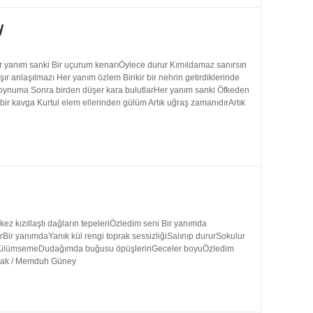
y
 yanım sanki Bir uçurum kenarıÖylece durur Kımıldamaz sanırsın
 anlaşılmazı Her yanım özlem Birikir bir nehrin getirdiklerinde
 boynuma Sonra birden düşer kara bulutlarHer yanım sanki Öfkeden
bir kavga Kurtul elem ellerinden gülüm Artık uğraş zamanıdırArtık
 kızıllaştı dağların tepeleriÖzledim seni Bir yanımda
rBir yanımdaYanık kül rengi toprak sessizliğiSalınıp dururSokulur
uk gülümsemeDudağımda buğusu öpüşlerinGeceler boyuÖzledim
ynak / Memduh Güney