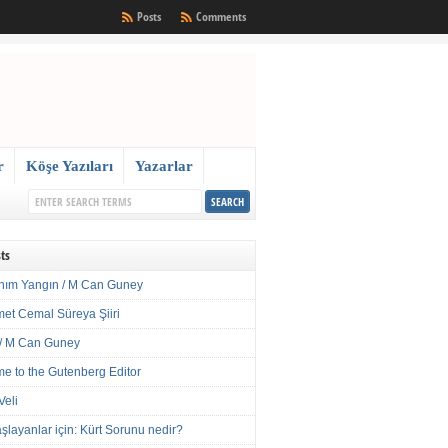
Posts
Comments
r
Köşe Yazıları
Yazarlar
ts
nım Yangın / M Can Guney
met Cemal Süreya Şiiri
/ M Can Guney
e to the Gutenberg Editor
Veli
şlayanlar için: Kürt Sorunu nedir?