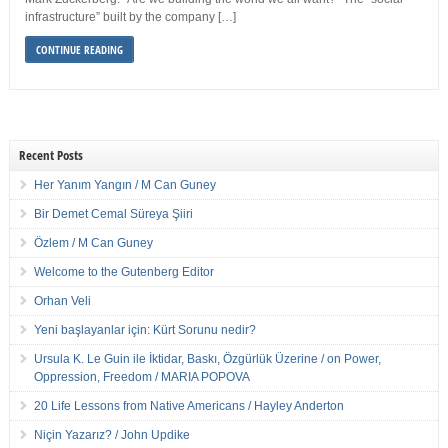
infrastructure” built by the company […]
CONTINUE READING
Recent Posts
Her Yanım Yangın / M Can Guney
Bir Demet Cemal Süreya Şiiri
Özlem / M Can Guney
Welcome to the Gutenberg Editor
Orhan Veli
Yeni başlayanlar için: Kürt Sorunu nedir?
Ursula K. Le Guin ile İktidar, Baskı, Özgürlük Üzerine / on Power,
Oppression, Freedom / MARIA POPOVA
20 Life Lessons from Native Americans / Hayley Anderton
Niçin Yazarız? / John Updike