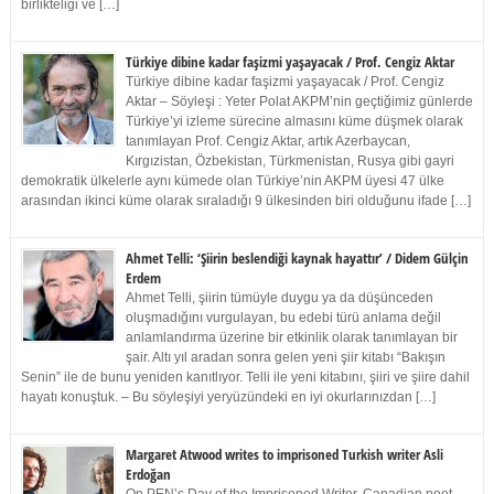
birlikteliği ve […]
Türkiye dibine kadar faşizmi yaşayacak / Prof. Cengiz Aktar
Türkiye dibine kadar faşizmi yaşayacak / Prof. Cengiz
Aktar – Söyleşi : Yeter Polat AKPM’nin geçtiğimiz günlerde
Türkiye’yi izleme sürecine almasını küme düşmek olarak
tanımlayan Prof. Cengiz Aktar, artık Azerbaycan,
Kırgızistan, Özbekistan, Türkmenistan, Rusya gibi gayri
demokratik ülkelerle aynı kümede olan Türkiye’nin AKPM üyesi 47 ülke
arasından ikinci küme olarak sıraladığı 9 ülkesinden biri olduğunu ifade […]
Ahmet Telli: ‘Şiirin beslendiği kaynak hayattır’ / Didem Gülçin
Erdem
Ahmet Telli, şiirin tümüyle duygu ya da düşünceden
oluşmadığını vurgulayan, bu edebi türü anlama değil
anlamlandırma üzerine bir etkinlik olarak tanımlayan bir
şair. Altı yıl aradan sonra gelen yeni şiir kitabı “Bakışın
Senin” ile de bunu yeniden kanıtlıyor. Telli ile yeni kitabını, şiiri ve şiire dahil
hayatı konuştuk. – Bu söyleşiyi yeryüzündeki en iyi okurlarınızdan […]
Margaret Atwood writes to imprisoned Turkish writer Asli
Erdoğan