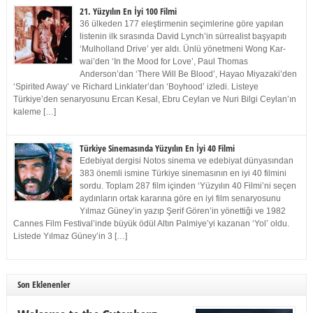
21. Yüzyılın En İyi 100 Filmi
36 ülkeden 177 eleştirmenin seçimlerine göre yapılan
listenin ilk sırasında David Lynch’in sürrealist başyapıtı
‘Mulholland Drive’ yer aldı. Ünlü yönetmeni Wong Kar-
wai’den ‘In the Mood for Love’, Paul Thomas
Anderson’dan ‘There Will Be Blood’, Hayao Miyazaki’den
‘Spirited Away’ ve Richard Linklater’dan ‘Boyhood’ izledi. Listeye
Türkiye’den senaryosunu Ercan Kesal, Ebru Ceylan ve Nuri Bilgi Ceylan’ın
kaleme […]
Türkiye Sinemasında Yüzyılın En İyi 40 Filmi
Edebiyat dergisi Notos sinema ve edebiyat dünyasından
383 önemli ismine Türkiye sinemasının en iyi 40 filmini
sordu. Toplam 287 film içinden ‘Yüzyılın 40 Filmi’ni seçen
aydınların ortak kararına göre en iyi film senaryosunu
Yılmaz Güney’in yazıp Şerif Gören’in yönettiği ve 1982
Cannes Film Festival’inde büyük ödül Altın Palmiye’yi kazanan ‘Yol’ oldu.
Listede Yılmaz Güney’in 3 […]
Son Eklenenler