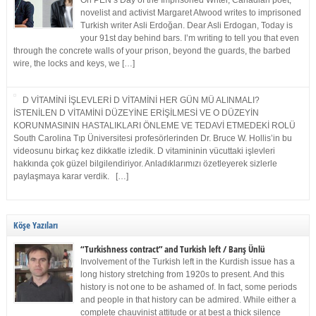
On PEN’s Day of the Imprisoned Writer, Canadian poet,
novelist and activist Margaret Atwood writes to imprisoned
Turkish writer Asli Erdoğan. Dear Asli Erdogan, Today is
your 91st day behind bars. I’m writing to tell you that even
through the concrete walls of your prison, beyond the guards, the barbed
wire, the locks and keys, we […]
D VİTAMİNİ İŞLEVLERİ D VİTAMİNİ HER GÜN MÜ ALINMALI?
İSTENİLEN D VİTAMİNİ DÜZEYİNE ERİŞİLMESİ VE O DÜZEYİN
KORUNMASININ HASTALIKLARI ÖNLEME VE TEDAVİ ETMEDEKİ ROLÜ
South Carolina Tıp Üniversitesi profesörlerinden Dr. Bruce W. Hollis’in bu
videosunu birkaç kez dikkatle izledik. D vitamininin vücuttaki işlevleri
hakkında çok güzel bilgilendiriyor. Anladıklarımızı özetleyerek sizlerle
paylaşmaya karar verdik. […]
Köşe Yazıları
“Turkishness contract” and Turkish left / Barış Ünlü
Involvement of the Turkish left in the Kurdish issue has a
long history stretching from 1920s to present. And this
history is not one to be ashamed of. In fact, some periods
and people in that history can be admired. While either a
complete chauvinist attitude or at best a thick silence