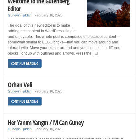
Welcome to the Gutenberg
Editor
Güneyin Işıkları
|
February 16, 2025
The goal of this new editor is to make
adding rich content to WordPress simple
and enjoyable. This whole post is composed of pieces of content—
somewhat similar to LEGO bricks—that you can move around and
interact with. Move your cursor around and you’ll notice the different
blocks light up with outlines and arrows. Press the […]
CONTINUE READING
Orhan Veli
Güneyin Işıkları
|
February 16, 2025
CONTINUE READING
Her Yanım Yangın / M Can Guney
Güneyin Işıkları
|
February 16, 2025