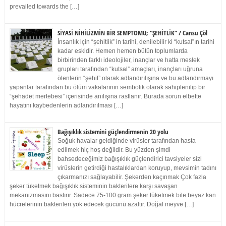
prevailed towards the […]
SİYASİ NİHİLİZMİN BİR SEMPTOMU; “ŞEHİTLİK” / Cansu Çöl
İnsanlık için “şehitlik” in tarihi, denilebilir ki “kutsal”ın tarihi
kadar eskidir. Hemen hemen bütün toplumlarda
birbirinden farklı ideolojiler, inançlar ve hatta meslek
grupları tarafından “kutsal” amaçları, inançları uğruna
ölenlerin “şehit” olarak adlandırılışına ve bu adlandırmayı
yapanlar tarafından bu ölüm vakalarının sembolik olarak sahiplenilip bir
“şehadet mertebesi” içerisinde anılışına rastlanır. Burada sorun elbette
hayatını kaybedenlerin adlandırılması […]
Bağışıklık sistemini güçlendirmenin 20 yolu
Soğuk havalar geldiğinde virüsler tarafından hasta
edilmek hiç hoş değildir. Bu yüzden şimdi
bahsedeceğimiz bağışıklık güçlendirici tavsiyeler sizi
virüslerin getirdiği hastalıklardan koruyup, mevsimin tadını
çıkarmanızı sağlayabilir. Şekerden kaçınmak Çok fazla
şeker tüketmek bağışıklık sisteminin bakterilere karşı savaşan
mekanizmasını bastırır. Sadece 75-100 gram şeker tüketmek bile beyaz kan
hücrelerinin bakterileri yok edecek gücünü azaltır. Doğal meyve […]