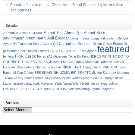
Pumpkin Juice to reduce Cholesterol, Blood Glucose, Lipids And Also
Triglycerides
Konular
Ahmet Telli
Ahmet Şık
Ahmet Şık'ın
2 Temmuz
AHMET CEMAL
savunmasının tam metni
Asli Erdogan
Bakişın Senin
Bağışıklık sistemi
Behçet
Cumartesi Anneleri
Aysan
Bu Tufandan Sonra
Cansu Çöl
Didem Gülçin Erdem
Die
featured
gestundete Zeit
Donald Trump
EDGAR ALLAN POE
Eren Aysan
Fidel Castro
feminist
Fikret YAZ
Gidersen Yıkılır Bu Kent
HERE’S WHAT TO DO TO
CORRECT IT
INGEBORG BACHMANN
M. Can Güney
Madımak
Nefessiz kalmak…
Nicholas Glastonbury
Nietzsche
Nâzım HİKMET
Prof. Cengiz Aktar
RANDEVU
Sarıl
Bana . M Can Güney
SES
SİYASİ NİHİLİZMİN BİR SEMPTOMU
the Saturday Mothers
Trump victory comes with a silver lining for the world’s progressives
Türkiye dibine
kadar faşizmi yaşayacak
Vizyoner
Yanis Varoufakis
yüreğimde bir avuç volkan
ÖMÜR'CÜ GELDİ ÇOCUK
öykü
ŞEHİTLİK
‘Şiirin beslendiği kaynak hayattır’
Archives
Archives