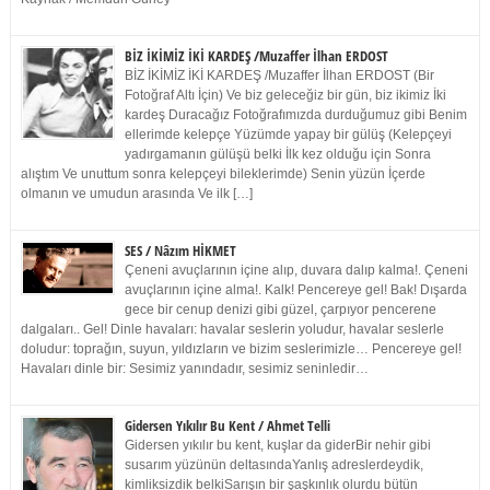
BİZ İKİMİZ İKİ KARDEŞ /Muzaffer İlhan ERDOST
BİZ İKİMİZ İKİ KARDEŞ /Muzaffer İlhan ERDOST (Bir
Fotoğraf Altı İçin) Ve biz geleceğiz bir gün, biz ikimiz İki
kardeş Duracağız Fotoğrafımızda durduğumuz gibi Benim
ellerimde kelepçe Yüzümde yapay bir gülüş (Kelepçeyi
yadırgamanın gülüşü belki İlk kez olduğu için Sonra
alıştım Ve unuttum sonra kelepçeyi bileklerimde) Senin yüzün İçerde
olmanın ve umudun arasında Ve ilk […]
SES / Nâzım HİKMET
Çeneni avuçlarının içine alıp, duvara dalıp kalma!. Çeneni
avuçlarının içine alma!. Kalk! Pencereye gel! Bak! Dışarda
gece bir cenup denizi gibi güzel, çarpıyor pencerene
dalgaları.. Gel! Dinle havaları: havalar seslerin yoludur, havalar seslerle
doludur: toprağın, suyun, yıldızların ve bizim seslerimizle… Pencereye gel!
Havaları dinle bir: Sesimiz yanındadır, sesimiz seninledir…
Gidersen Yıkılır Bu Kent / Ahmet Telli
Gidersen yıkılır bu kent, kuşlar da giderBir nehir gibi
susarım yüzünün deltasındaYanlış adreslerdeydik,
kimliksizdik belkiSarışın bir şaşkınlık olurdu bütün