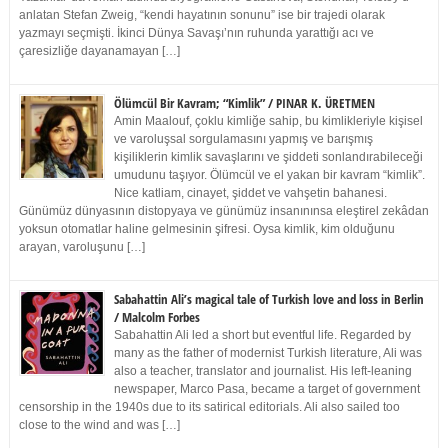
anlatan Stefan Zweig, “kendi hayatının sonunu” ise bir trajedi olarak
yazmayı seçmişti. İkinci Dünya Savaşı’nın ruhunda yarattığı acı ve
çaresizliğe dayanamayan […]
Ölümcül Bir Kavram; “Kimlik” / PINAR K. ÜRETMEN
Amin Maalouf, çoklu kimliğe sahip, bu kimlikleriyle kişisel
ve varoluşsal sorgulamasını yapmış ve barışmış
kişiliklerin kimlik savaşlarını ve şiddeti sonlandırabileceği
umudunu taşıyor. Ölümcül ve el yakan bir kavram “kimlik”.
Nice katliam, cinayet, şiddet ve vahşetin bahanesi.
Günümüz dünyasının distopyaya ve günümüz insanınınsa eleştirel zekâdan
yoksun otomatlar haline gelmesinin şifresi. Oysa kimlik, kim olduğunu
arayan, varoluşunu […]
Sabahattin Ali’s magical tale of Turkish love and loss in Berlin
/ Malcolm Forbes
Sabahattin Ali led a short but eventful life. Regarded by
many as the father of modernist Turkish literature, Ali was
also a teacher, translator and journalist. His left-leaning
newspaper, Marco Pasa, became a target of government
censorship in the 1940s due to its satirical editorials. Ali also sailed too
close to the wind and was […]