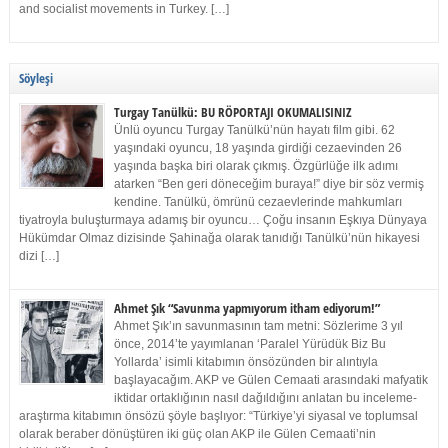
and socialist movements in Turkey. […]
Söyleşi
Turgay Tanülkü: BU RÖPORTAJI OKUMALISINIZ
Ünlü oyuncu Turgay Tanülkü’nün hayatı film gibi. 62
yaşındaki oyuncu, 18 yaşında girdiği cezaevinden 26
yaşında başka biri olarak çıkmış. Özgürlüğe ilk adımı
atarken “Ben geri döneceğim buraya!” diye bir söz vermiş
kendine. Tanülkü, ömrünü cezaevlerinde mahkumları
tiyatroyla buluşturmaya adamış bir oyuncu… Çoğu insanın Eşkıya Dünyaya
Hükümdar Olmaz dizisinde Şahinağa olarak tanıdığı Tanülkü’nün hikayesi
dizi […]
Ahmet Şık “Savunma yapmıyorum itham ediyorum!”
Ahmet Şık’ın savunmasının tam metni: Sözlerime 3 yıl
önce, 2014’te yayımlanan ‘Paralel Yürüdük Biz Bu
Yollarda’ isimli kitabımın önsözünden bir alıntıyla
başlayacağım. AKP ve Gülen Cemaati arasındaki mafyatik
iktidar ortaklığının nasıl dağıldığını anlatan bu inceleme-
araştırma kitabımın önsözü şöyle başlıyor: “Türkiye’yi siyasal ve toplumsal
olarak beraber dönüştüren iki güç olan AKP ile Gülen Cemaati’nin