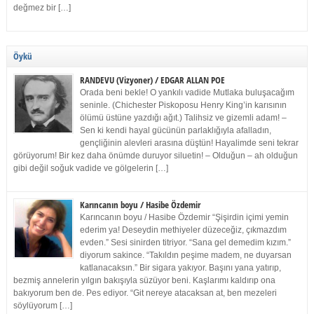
değmez bir […]
Öykü
RANDEVU (Vizyoner) / EDGAR ALLAN POE
Orada beni bekle! O yankılı vadide Mutlaka buluşacağım
seninle. (Chichester Piskoposu Henry King’in karısının
ölümü üstüne yazdığı ağıt.) Talihsiz ve gizemli adam! –
Sen ki kendi hayal gücünün parlaklığıyla afalladın,
gençliğinin alevleri arasına düştün! Hayalimde seni tekrar
görüyorum! Bir kez daha önümde duruyor siluetin! – Olduğun – ah olduğun
gibi değil soğuk vadide ve gölgelerin […]
Karıncanın boyu / Hasibe Özdemir
Karıncanın boyu / Hasibe Özdemir “Şişirdin içimi yemin
ederim ya! Deseydin methiyeler düzeceğiz, çıkmazdım
evden.” Sesi sinirden titriyor. “Sana gel demedim kızım.”
diyorum sakince. “Takıldın peşime madem, ne duyarsan
katlanacaksın.” Bir sigara yakıyor. Başını yana yatırıp,
bezmiş annelerin yılgın bakışıyla süzüyor beni. Kaşlarımı kaldırıp ona
bakıyorum ben de. Pes ediyor. “Git nereye atacaksan at, ben mezeleri
söylüyorum […]