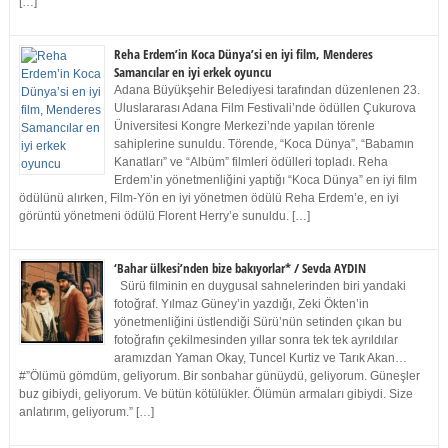
[…]
Reha Erdem’in Koca Dünya’si en iyi film, Menderes
Samancılar en iyi erkek oyuncu
Adana Büyükşehir Belediyesi tarafından düzenlenen 23.
Uluslararası Adana Film Festivali’nde ödüllen Çukurova
Üniversitesi Kongre Merkezi’nde yapılan törenle
sahiplerine sunuldu. Törende, “Koca Dünya”, “Babamın
Kanatları” ve “Albüm” filmleri ödülleri topladı. Reha
Erdem’in yönetmenliğini yaptığı “Koca Dünya” en iyi film
ödülünü alırken, Film-Yön en iyi yönetmen ödülü Reha Erdem’e, en iyi
görüntü yönetmeni ödülü Florent Herry’e sunuldu. […]
‘Bahar ülkesi’nden bize bakıyorlar* / Sevda AYDIN
Sürü filminin en duygusal sahnelerinden biri yandaki
fotoğraf. Yılmaz Güney’in yazdığı, Zeki Ökten’in
yönetmenliğini üstlendiği Sürü’nün setinden çıkan bu
fotoğrafın çekilmesinden yıllar sonra tek tek ayrıldılar
aramızdan Yaman Okay, Tuncel Kurtiz ve Tarık Akan…
#”Ölümü gömdüm, geliyorum. Bir sonbahar günüydü, geliyorum. Güneşler
buz gibiydi, geliyorum. Ve bütün kötülükler. Ölümün armaları gibiydi. Size
anlatırım, geliyorum.” […]