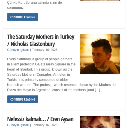
Çünkü Kürt Sorunu aslında sizin de
sorununuz.
CONTINUE READING
The Saturday Mothers in Turkey
/ Nicholas Glastonbury
Güneyin Işıkları
|
February 16, 2025
Every Saturday, a group of people gathers
in silent protest in Galatasaray Square in the
heart of Istanbul. This group, known as the
Saturday Mothers (Cumartesi Anneleri in
Turkish), is primarily composed of older
Kurdish women. The protests, which resemble those by the Madres del
Plaza del Mayo in Argentina, consist of the mothers (and […]
CONTINUE READING
Nefessiz kalmak… / Eren Aysan
Güneyin Işıkları
|
February 16, 2025