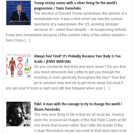
Trump victory comes with a silver lining for the world’s
progressives / Yanis Varoufakis
The election of Donald Trump symbolises the demise of a
remarkable era. It was a time when we saw the curious
spectacle of a superpower, the US, growing stronger
because of – rather than despite – its burgeoning deficits.
It was also remarkable because of the sudden influx of two billion workers –
from China […]
Always Feel Tired? It’s Probably Because Your Body Is Too
Acidic / JENNY MARCHAL
Do you constantly feel tired and worn down? Do you find
you need stimulants like coffee to get you through the
morning or even generally throughout the day? Your first
go-to solution may well be to get more sleep but what if
you get your 8 hours a night and still feel fatigued when your […]
Fidel: A man with the courage to try to change the world /
Álvaro Fernández
The only sure thing in life is that we all must die. Having
seen the occasional images of the frail Fidel Castro at 90,
one knew that sooner rather than later the leader of the
Cuban Revolution would succumb to that most strict of all