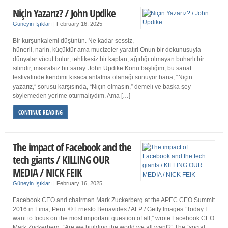
Niçin Yazarız? / John Updike
Güneyin Işıkları
|
February 16, 2025
Bir kurşunkalemi düşünün. Ne kadar sessiz,
hünerli, narin, küçüktür ama mucizeler yaratır! Onun bir dokunuşuyla
dünyalar vücut bulur; tehlikesiz bir kaplan, ağırlığı olmayan buharlı bir
silindir, masrafsız bir saray. John Updike Konu başlığım, bu sanat
festivalinde kendimi kısaca anlatma olanağı sunuyor bana; “Niçin
yazarız,” sorusu karşısında, “Niçin olmasın,” demeli ve başka şey
söylemeden yerime oturmalıydım. Ama […]
CONTINUE READING
The impact of Facebook and the
tech giants / KILLING OUR
MEDIA / NICK FEIK
Güneyin Işıkları
|
February 16, 2025
Facebook CEO and chairman Mark Zuckerberg at the APEC CEO Summit
2016 in Lima, Peru. © Ernesto Benavides / AFP / Getty Images “Today I
want to focus on the most important question of all,” wrote Facebook CEO
Mark Zuckerberg. “Are we building the world we all want?” The “social