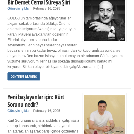
Bir Demet Cemal Süreya Şiiri
Güneyin Işıkları
|
February 16, 2025
GÜLGülün tam ortasında ağlıyorumHer
akşam sokak ortasında öldükçeÖnümü
arkamı bilmiyorumAzaldığını duyup duyup
karanlıktaBeni ayakta tutan gözlerinin
Ellerini alıyorum sabaha kadar
seviyorumEllerin beyaz tekrar beyaz tekrar
beyazEllerinin bu kadar beyaz olmasından korkuyorumİstasyonda tiren
oluyor birazBen bazan istasyonu bulamayan bir adamım Gülü alıyorum
yüzüme sürüyorumHer nasılsa sokağa düşmüşKolumu kanadımı
kırıyorumBir kan oluyor bir kıyamet bir çalgıVe zurnanın […]
CONTINUE READING
Yeni başlayanlar için: Kürt
Sorunu nedir?
Güneyin Işıkları
|
February 16, 2025
Kürt Sorununu silahsız, şiddetsiz, çatışmasız
oturup konuşarak, birbirimizi anlayarak,
anlatarak, anlaşarak barış içinde çözmeliyiz.