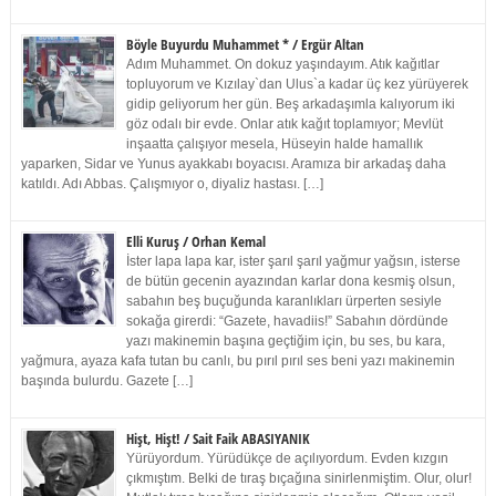
Böyle Buyurdu Muhammet * / Ergür Altan
Adım Muhammet. On dokuz yaşındayım. Atık kağıtlar
topluyorum ve Kızılay`dan Ulus`a kadar üç kez yürüyerek
gidip geliyorum her gün. Beş arkadaşımla kalıyorum iki
göz odalı bir evde. Onlar atık kağıt toplamıyor; Mevlüt
inşaatta çalışıyor mesela, Hüseyin halde hamallık
yaparken, Sidar ve Yunus ayakkabı boyacısı. Aramıza bir arkadaş daha
katıldı. Adı Abbas. Çalışmıyor o, diyaliz hastası. […]
Elli Kuruş / Orhan Kemal
İster lapa lapa kar, ister şarıl şarıl yağmur yağsın, isterse
de bütün gecenin ayazından karlar dona kesmiş olsun,
sabahın beş buçuğunda karanlıkları ürperten sesiyle
sokağa girerdi: “Gazete, havadiis!” Sabahın dördünde
yazı makinemin başına geçtiğim için, bu ses, bu kara,
yağmura, ayaza kafa tutan bu canlı, bu pırıl pırıl ses beni yazı makinemin
başında bulurdu. Gazete […]
Hişt, Hişt! / Sait Faik ABASIYANIK
Yürüyordum. Yürüdükçe de açılıyordum. Evden kızgın
çıkmıştım. Belki de tıraş bıçağına sinirlenmiştim. Olur, olur!