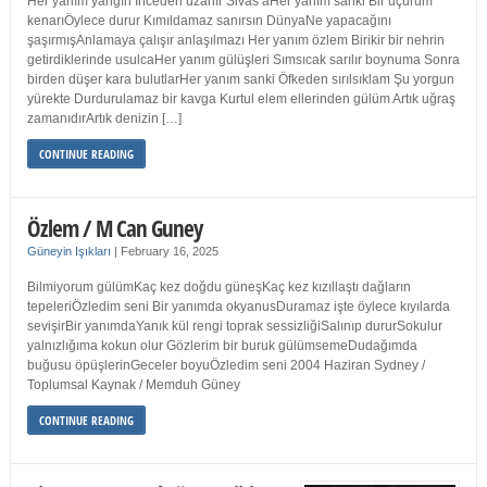
Her yanım yangın İnceden uzanır Sivas’aHer yanım sanki Bir uçurum
kenarıÖylece durur Kımıldamaz sanırsın DünyaNe yapacağını
şaşırmışAnlamaya çalışır anlaşılmazı Her yanım özlem Birikir bir nehrin
getirdiklerinde usulcaHer yanım gülüşleri Sımsıcak sarılır boynuma Sonra
birden düşer kara bulutlarHer yanım sanki Öfkeden sırılsıklam Şu yorgun
yürekte Durdurulamaz bir kavga Kurtul elem ellerinden gülüm Artık uğraş
zamanıdırArtık denizin […]
CONTINUE READING
Özlem / M Can Guney
Güneyin Işıkları
|
February 16, 2025
Bilmiyorum gülümKaç kez doğdu güneşKaç kez kızıllaştı dağların
tepeleriÖzledim seni Bir yanımda okyanusDuramaz işte öylece kıyılarda
sevişirBir yanımdaYanık kül rengi toprak sessizliğiSalınıp dururSokulur
yalnızlığıma kokun olur Gözlerim bir buruk gülümsemeDudağımda
buğusu öpüşlerinGeceler boyuÖzledim seni 2004 Haziran Sydney /
Toplumsal Kaynak / Memduh Güney
CONTINUE READING