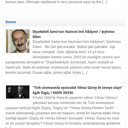
human laws. Although saddened in very personal ways by the […]
Sinema
Diyarbekirli Samo’nun Hazinses’inin hikâyesi! / Şeyhmus
Diken
Diyarbekirli Samo’nun Hazinses’inin hikâyesi! / Şeyhmus
Diken “Bir Gül gibi kıvraktır Bülbül gibi şakraktır Aşk
bana ızdıraptır Yeter ağlatma beni” 14 yıl önce
ölümünden hemen sonra, 2002’de yazdığım yazının son
paragrafında demiştim ki: “Diyarbekirliydi, Ermeniydi, hazin sesliydi ve
Samo’ydu. Belki de ardından söylenecek şarkısını yıllar evvel mezar taşına
kendisi kazımıştı. Duyan ağlar, gören ağlar, böyle […]
“Türk sinemasında oyunculuk Yılmaz Güney ile zirveye ulaşır”
Agâh Özgüç / KADİR İNCESU
9 Eylül 1984’te Paris’te yaşamını yitiren Yılmaz Güney’i
yakından tanıyan isimlerden biri de Türk sinemasının
yaşayan tarihçisi Agâh Özgüç. Özgüç’ün “Yılmaz Güney Filmleri Tarihi”
olarak adlandırdığı çalışması tam bir başvuru, temel bir kaynak kitabı olma
özelliği taşıyor. Özgüç ile Yılmaz Güney’i konuştuk. Yılmaz Güney ile nasıl
ve ne zaman tanıştınız? Yılmaz Güney’in Anadolu sinemalarında gösterimi