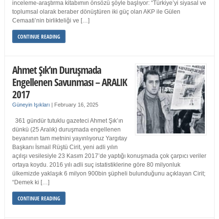
inceleme-araştırma kitabımın önsözü şöyle başlıyor: “Türkiye’yi siyasal ve
toplumsal olarak beraber dönüştüren iki güç olan AKP ile Gülen
Cemaati’nin birlikteliği ve […]
CONTINUE READING
Ahmet Şık’ın Duruşmada
Engellenen Savunması – ARALIK
2017
Güneyin Işıkları
|
February 16, 2025
361 gündür tutuklu gazeteci Ahmet Şık’ın
dünkü (25 Aralık) duruşmada engellenen
beyanının tam metnini yayınlıyoruz Yargıtay
Başkanı İsmail Rüştü Cirit, yeni adli yılın
açılışı vesilesiyle 23 Kasım 2017’de yaptığı konuşmada çok çarpıcı veriler
ortaya koydu. 2016 yılı adli suç istatistiklerine göre 80 milyonluk
ülkemizde yaklaşık 6 milyon 900bin şüpheli bulunduğunu açıklayan Cirit;
“Demek ki […]
CONTINUE READING