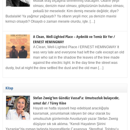
Mutlak tıraş bıçağına sinirlenmiş olacağım. Otların yeşil
olması, denizin mavi olması, gökyüzünün bulutsuz olması,
pekalâ bir meseledir. Kim demiş mesele değildir, diye?
Budalalık! Ya yağmur yağsaydı? Ya otların yeşili mor, ya denizin mavisi
kırmızı olsaydı? Olsaydı o zaman mesele olurdu, işte. […]
A Clean, Well-Lighted Place – Aydınlık ve Temiz Bir Yer /
ERNEST HEMINGWAY
A Clean, Well-Lighted Place / ERNEST HEMINGWAY It
was very late and everyone had left the cafe except an old
man who sat in the shadow the leaves of the tree made
against the electric light. In the day time the street was
dusty, but at night the dew settled the dust and the old man […]
Kitap
Stefan Zweig’ten Gündüz Vassaf’a: Umutsuzluk bulaşıcıdır,
umut da! / Türey Köse
Hayatı ve hatta siyaseti hep edebiyat aracılığıyla
kavramak, yorumlamak isteyen bir okur olarak bu
umutsuzluk günlerinde Avusturyalı yazar Stefan Zweig
düşüyor sık sık aklıma. “Kendi Hayatının Şiirini
Yazanlar”da roman tadında biyografilerle Casanova, Stendhal, Tolstoy’u