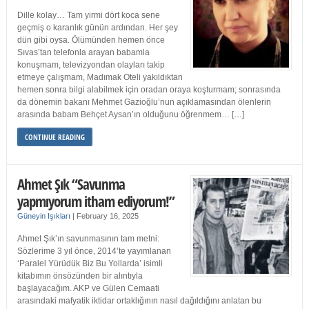
Dille kolay… Tam yirmi dört koca sene
geçmiş o karanlık günün ardından. Her şey
dün gibi oysa. Ölümünden hemen önce
Sıvas’tan telefonla arayan babamla
konuşmam, televizyondan olayları takip
etmeye çalışmam, Madımak Oteli yakıldıktan
hemen sonra bilgi alabilmek için oradan oraya koşturmam; sonrasında
da dönemin bakanı Mehmet Gazioğlu’nun açıklamasından ölenlerin
arasında babam Behçet Aysan’ın olduğunu öğrenmem… […]
CONTINUE READING
Ahmet Şık “Savunma
yapmıyorum itham ediyorum!”
Güneyin Işıkları
|
February 16, 2025
Ahmet Şık’ın savunmasının tam metni:
Sözlerime 3 yıl önce, 2014’te yayımlanan
‘Paralel Yürüdük Biz Bu Yollarda’ isimli
kitabımın önsözünden bir alıntıyla
başlayacağım. AKP ve Gülen Cemaati
arasındaki mafyatik iktidar ortaklığının nasıl dağıldığını anlatan bu