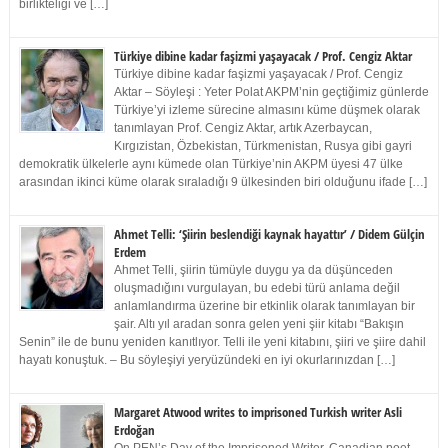
birlikteliği ve […]
Türkiye dibine kadar faşizmi yaşayacak / Prof. Cengiz Aktar
Türkiye dibine kadar faşizmi yaşayacak / Prof. Cengiz
Aktar – Söyleşi : Yeter Polat AKPM’nin geçtiğimiz günlerde
Türkiye’yi izleme sürecine almasını küme düşmek olarak
tanımlayan Prof. Cengiz Aktar, artık Azerbaycan,
Kırgızistan, Özbekistan, Türkmenistan, Rusya gibi gayri
demokratik ülkelerle aynı kümede olan Türkiye’nin AKPM üyesi 47 ülke
arasından ikinci küme olarak sıraladığı 9 ülkesinden biri olduğunu ifade […]
Ahmet Telli: ‘Şiirin beslendiği kaynak hayattır’ / Didem Gülçin
Erdem
Ahmet Telli, şiirin tümüyle duygu ya da düşünceden
oluşmadığını vurgulayan, bu edebi türü anlama değil
anlamlandırma üzerine bir etkinlik olarak tanımlayan bir
şair. Altı yıl aradan sonra gelen yeni şiir kitabı “Bakışın
Senin” ile de bunu yeniden kanıtlıyor. Telli ile yeni kitabını, şiiri ve şiire dahil
hayatı konuştuk. – Bu söyleşiyi yeryüzündeki en iyi okurlarınızdan […]
Margaret Atwood writes to imprisoned Turkish writer Asli
Erdoğan