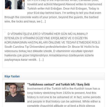
On PEN’s Day of the Imprisoned Writer, Canadian poet,
novelist and activist Margaret Atwood writes to imprisoned
Turkish writer Asli Erdoğan. Dear Asli Erdogan, Today is
your 91st day behind bars. I’m writing to tell you that even
through the concrete walls of your prison, beyond the guards, the barbed
wire, the locks and keys, we […]
D VİTAMİNİ İŞLEVLERİ D VİTAMİNİ HER GÜN MÜ ALINMALI?
İSTENİLEN D VİTAMİNİ DÜZEYİNE ERİŞİLMESİ VE O DÜZEYİN
KORUNMASININ HASTALIKLARI ÖNLEME VE TEDAVİ ETMEDEKİ ROLÜ
South Carolina Tıp Üniversitesi profesörlerinden Dr. Bruce W. Hollis’in bu
videosunu birkaç kez dikkatle izledik. D vitamininin vücuttaki işlevleri
hakkında çok güzel bilgilendiriyor. Anladıklarımızı özetleyerek sizlerle
paylaşmaya karar verdik. […]
Köşe Yazıları
“Turkishness contract” and Turkish left / Barış Ünlü
Involvement of the Turkish left in the Kurdish issue has a
long history stretching from 1920s to present. And this
history is not one to be ashamed of. In fact, some periods
and people in that history can be admired. While either a
complete chauvinist attitude or at best a thick silence