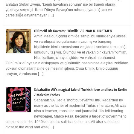
anlatan Stefan Zweig, “kendi hayatının sonunu” ise bir trajedi olarak
yazmayı seçmişti. İkinci Dünya Savaşı’nın ruhunda yarattığı acı ve
çaresizliğe dayanamayan […]
Ölümcül Bir Kavram; “Kimlik” / PINAR K. ÜRETMEN
Amin Maalouf, çoklu kimliğe sahip, bu kimlikleriyle kişisel
ve varoluşsal sorgulamasını yapmış ve barışmış
kişiliklerin kimlik savaşlarını ve şiddeti sonlandırabileceği
umudunu taşıyor. Ölümcül ve el yakan bir kavram “kimlik”.
Nice katliam, cinayet, şiddet ve vahşetin bahanesi.
Günümüz dünyasının distopyaya ve günümüz insanınınsa eleştirel zekâdan
yoksun otomatlar haline gelmesinin şifresi. Oysa kimlik, kim olduğunu
arayan, varoluşunu […]
Sabahattin Ali’s magical tale of Turkish love and loss in Berlin
/ Malcolm Forbes
Sabahattin Ali led a short but eventful life. Regarded by
many as the father of modernist Turkish literature, Ali was
also a teacher, translator and journalist. His left-leaning
newspaper, Marco Pasa, became a target of government
censorship in the 1940s due to its satirical editorials. Ali also sailed too
close to the wind and was […]