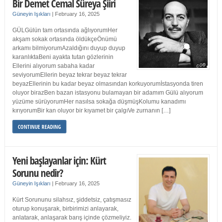
Bir Demet Cemal Süreya Şiiri
Güneyin Işıkları
|
February 16, 2025
GÜLGülün tam ortasında ağlıyorumHer
akşam sokak ortasında öldükçeÖnümü
arkamı bilmiyorumAzaldığını duyup duyup
karanlıktaBeni ayakta tutan gözlerinin
Ellerini alıyorum sabaha kadar
seviyorumEllerin beyaz tekrar beyaz tekrar
beyazEllerinin bu kadar beyaz olmasından korkuyorumİstasyonda tiren
oluyor birazBen bazan istasyonu bulamayan bir adamım Gülü alıyorum
yüzüme sürüyorumHer nasılsa sokağa düşmüşKolumu kanadımı
kırıyorumBir kan oluyor bir kıyamet bir çalgıVe zurnanın […]
CONTINUE READING
Yeni başlayanlar için: Kürt
Sorunu nedir?
Güneyin Işıkları
|
February 16, 2025
Kürt Sorununu silahsız, şiddetsiz, çatışmasız
oturup konuşarak, birbirimizi anlayarak,
anlatarak, anlaşarak barış içinde çözmeliyiz.