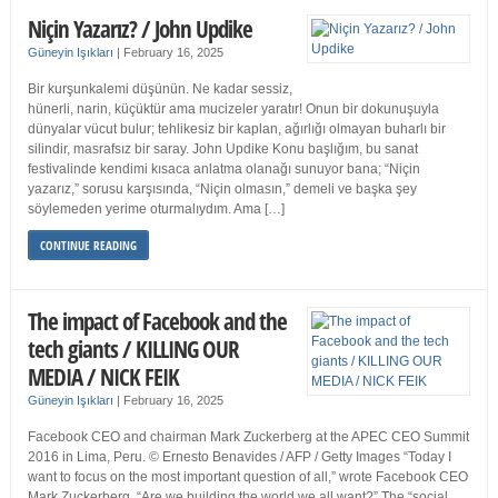
Niçin Yazarız? / John Updike
Güneyin Işıkları
|
February 16, 2025
Bir kurşunkalemi düşünün. Ne kadar sessiz,
hünerli, narin, küçüktür ama mucizeler yaratır! Onun bir dokunuşuyla
dünyalar vücut bulur; tehlikesiz bir kaplan, ağırlığı olmayan buharlı bir
silindir, masrafsız bir saray. John Updike Konu başlığım, bu sanat
festivalinde kendimi kısaca anlatma olanağı sunuyor bana; “Niçin
yazarız,” sorusu karşısında, “Niçin olmasın,” demeli ve başka şey
söylemeden yerime oturmalıydım. Ama […]
CONTINUE READING
The impact of Facebook and the
tech giants / KILLING OUR
MEDIA / NICK FEIK
Güneyin Işıkları
|
February 16, 2025
Facebook CEO and chairman Mark Zuckerberg at the APEC CEO Summit
2016 in Lima, Peru. © Ernesto Benavides / AFP / Getty Images “Today I
want to focus on the most important question of all,” wrote Facebook CEO
Mark Zuckerberg. “Are we building the world we all want?” The “social