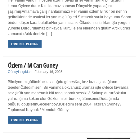
Her yanım yangın İnceden uzanır Sivas’aHer yanım sanki Bir uçurum
kenarıÖylece durur Kımıldamaz sanırsın DünyaNe yapacağını
şaşırmışAnlamaya çalışır anlaşılmazı Her yanım özlem Birikir bir nehrin
getirdiklerinde usulcaHer yanım gülüşleri Sımsıcak sarılır boynuma Sonra
birden düşer kara bulutlarHer yanım sanki Öfkeden sırılsıklam Şu yorgun
yürekte Durdurulamaz bir kavga Kurtul elem ellerinden gülüm Artık uğraş
zamanıdırArtık denizin […]
CONTINUE READING
Özlem / M Can Guney
Güneyin Işıkları
|
February 16, 2025
Bilmiyorum gülümKaç kez doğdu güneşKaç kez kızıllaştı dağların
tepeleriÖzledim seni Bir yanımda okyanusDuramaz işte öylece kıyılarda
sevişirBir yanımdaYanık kül rengi toprak sessizliğiSalınıp dururSokulur
yalnızlığıma kokun olur Gözlerim bir buruk gülümsemeDudağımda
buğusu öpüşlerinGeceler boyuÖzledim seni 2004 Haziran Sydney /
Toplumsal Kaynak / Memduh Güney
CONTINUE READING