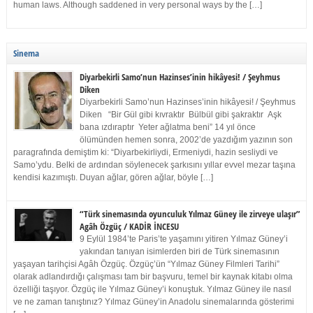
human laws. Although saddened in very personal ways by the […]
Sinema
Diyarbekirli Samo’nun Hazinses’inin hikâyesi! / Şeyhmus
Diken
Diyarbekirli Samo’nun Hazinses’inin hikâyesi! / Şeyhmus
Diken “Bir Gül gibi kıvraktır Bülbül gibi şakraktır Aşk
bana ızdıraptır Yeter ağlatma beni” 14 yıl önce
ölümünden hemen sonra, 2002’de yazdığım yazının son
paragrafında demiştim ki: “Diyarbekirliydi, Ermeniydi, hazin sesliydi ve
Samo’ydu. Belki de ardından söylenecek şarkısını yıllar evvel mezar taşına
kendisi kazımıştı. Duyan ağlar, gören ağlar, böyle […]
“Türk sinemasında oyunculuk Yılmaz Güney ile zirveye ulaşır”
Agâh Özgüç / KADİR İNCESU
9 Eylül 1984’te Paris’te yaşamını yitiren Yılmaz Güney’i
yakından tanıyan isimlerden biri de Türk sinemasının
yaşayan tarihçisi Agâh Özgüç. Özgüç’ün “Yılmaz Güney Filmleri Tarihi”
olarak adlandırdığı çalışması tam bir başvuru, temel bir kaynak kitabı olma
özelliği taşıyor. Özgüç ile Yılmaz Güney’i konuştuk. Yılmaz Güney ile nasıl
ve ne zaman tanıştınız? Yılmaz Güney’in Anadolu sinemalarında gösterimi