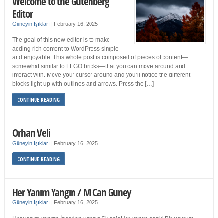
Welcome to the Gutenberg
Editor
Güneyin Işıkları
|
February 16, 2025
The goal of this new editor is to make
adding rich content to WordPress simple
and enjoyable. This whole post is composed of pieces of content—
somewhat similar to LEGO bricks—that you can move around and
interact with. Move your cursor around and you’ll notice the different
blocks light up with outlines and arrows. Press the […]
CONTINUE READING
Orhan Veli
Güneyin Işıkları
|
February 16, 2025
CONTINUE READING
Her Yanım Yangın / M Can Guney
Güneyin Işıkları
|
February 16, 2025