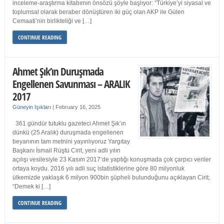
inceleme-araştırma kitabımın önsözü şöyle başlıyor: “Türkiye’yi siyasal ve
toplumsal olarak beraber dönüştüren iki güç olan AKP ile Gülen
Cemaati’nin birlikteliği ve […]
CONTINUE READING
Ahmet Şık’ın Duruşmada
Engellenen Savunması – ARALIK
2017
Güneyin Işıkları
|
February 16, 2025
361 gündür tutuklu gazeteci Ahmet Şık’ın
dünkü (25 Aralık) duruşmada engellenen
beyanının tam metnini yayınlıyoruz Yargıtay
Başkanı İsmail Rüştü Cirit, yeni adli yılın
açılışı vesilesiyle 23 Kasım 2017’de yaptığı konuşmada çok çarpıcı veriler
ortaya koydu. 2016 yılı adli suç istatistiklerine göre 80 milyonluk
ülkemizde yaklaşık 6 milyon 900bin şüpheli bulunduğunu açıklayan Cirit;
“Demek ki […]
CONTINUE READING