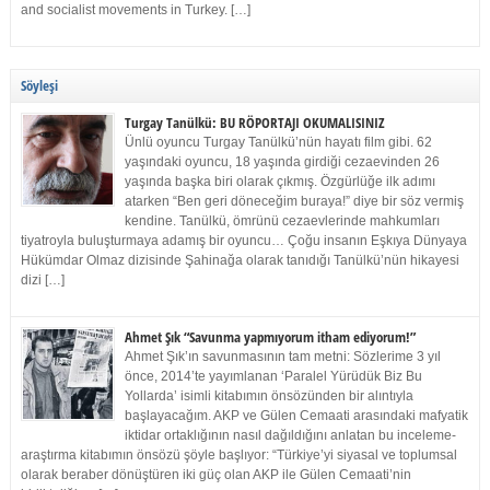
and socialist movements in Turkey. […]
Söyleşi
Turgay Tanülkü: BU RÖPORTAJI OKUMALISINIZ
Ünlü oyuncu Turgay Tanülkü’nün hayatı film gibi. 62
yaşındaki oyuncu, 18 yaşında girdiği cezaevinden 26
yaşında başka biri olarak çıkmış. Özgürlüğe ilk adımı
atarken “Ben geri döneceğim buraya!” diye bir söz vermiş
kendine. Tanülkü, ömrünü cezaevlerinde mahkumları
tiyatroyla buluşturmaya adamış bir oyuncu… Çoğu insanın Eşkıya Dünyaya
Hükümdar Olmaz dizisinde Şahinağa olarak tanıdığı Tanülkü’nün hikayesi
dizi […]
Ahmet Şık “Savunma yapmıyorum itham ediyorum!”
Ahmet Şık’ın savunmasının tam metni: Sözlerime 3 yıl
önce, 2014’te yayımlanan ‘Paralel Yürüdük Biz Bu
Yollarda’ isimli kitabımın önsözünden bir alıntıyla
başlayacağım. AKP ve Gülen Cemaati arasındaki mafyatik
iktidar ortaklığının nasıl dağıldığını anlatan bu inceleme-
araştırma kitabımın önsözü şöyle başlıyor: “Türkiye’yi siyasal ve toplumsal
olarak beraber dönüştüren iki güç olan AKP ile Gülen Cemaati’nin