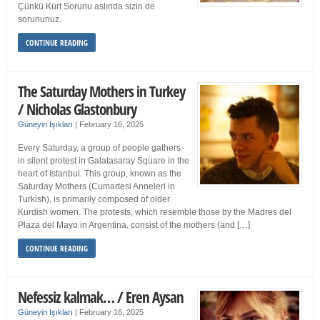
Çünkü Kürt Sorunu aslında sizin de
sorununuz.
CONTINUE READING
The Saturday Mothers in Turkey
/ Nicholas Glastonbury
Güneyin Işıkları
|
February 16, 2025
Every Saturday, a group of people gathers
in silent protest in Galatasaray Square in the
heart of Istanbul. This group, known as the
Saturday Mothers (Cumartesi Anneleri in
Turkish), is primarily composed of older
Kurdish women. The protests, which resemble those by the Madres del
Plaza del Mayo in Argentina, consist of the mothers (and […]
CONTINUE READING
Nefessiz kalmak… / Eren Aysan
Güneyin Işıkları
|
February 16, 2025