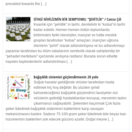
prevailed towards the […]
SİYASİ NİHİLİZMİN BİR SEMPTOMU; “ŞEHİTLİK” / Cansu Çöl
İnsanlık için “şehitlik” in tarihi, denilebilir ki “kutsal”ın tarihi
kadar eskidir. Hemen hemen bütün toplumlarda
birbirinden farklı ideolojiler, inançlar ve hatta meslek
grupları tarafından “kutsal” amaçları, inançları uğruna
ölenlerin “şehit” olarak adlandırılışına ve bu adlandırmayı
yapanlar tarafından bu ölüm vakalarının sembolik olarak sahiplenilip bir
“şehadet mertebesi” içerisinde anılışına rastlanır. Burada sorun elbette
hayatını kaybedenlerin adlandırılması […]
Bağışıklık sistemini güçlendirmenin 20 yolu
Soğuk havalar geldiğinde virüsler tarafından hasta
edilmek hiç hoş değildir. Bu yüzden şimdi
bahsedeceğimiz bağışıklık güçlendirici tavsiyeler sizi
virüslerin getirdiği hastalıklardan koruyup, mevsimin tadını
çıkarmanızı sağlayabilir. Şekerden kaçınmak Çok fazla
şeker tüketmek bağışıklık sisteminin bakterilere karşı savaşan
mekanizmasını bastırır. Sadece 75-100 gram şeker tüketmek bile beyaz kan
hücrelerinin bakterileri yok edecek gücünü azaltır. Doğal meyve […]