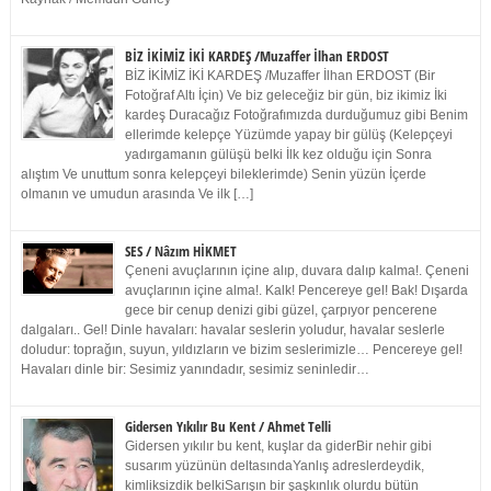
BİZ İKİMİZ İKİ KARDEŞ /Muzaffer İlhan ERDOST
BİZ İKİMİZ İKİ KARDEŞ /Muzaffer İlhan ERDOST (Bir
Fotoğraf Altı İçin) Ve biz geleceğiz bir gün, biz ikimiz İki
kardeş Duracağız Fotoğrafımızda durduğumuz gibi Benim
ellerimde kelepçe Yüzümde yapay bir gülüş (Kelepçeyi
yadırgamanın gülüşü belki İlk kez olduğu için Sonra
alıştım Ve unuttum sonra kelepçeyi bileklerimde) Senin yüzün İçerde
olmanın ve umudun arasında Ve ilk […]
SES / Nâzım HİKMET
Çeneni avuçlarının içine alıp, duvara dalıp kalma!. Çeneni
avuçlarının içine alma!. Kalk! Pencereye gel! Bak! Dışarda
gece bir cenup denizi gibi güzel, çarpıyor pencerene
dalgaları.. Gel! Dinle havaları: havalar seslerin yoludur, havalar seslerle
doludur: toprağın, suyun, yıldızların ve bizim seslerimizle… Pencereye gel!
Havaları dinle bir: Sesimiz yanındadır, sesimiz seninledir…
Gidersen Yıkılır Bu Kent / Ahmet Telli
Gidersen yıkılır bu kent, kuşlar da giderBir nehir gibi
susarım yüzünün deltasındaYanlış adreslerdeydik,
kimliksizdik belkiSarışın bir şaşkınlık olurdu bütün