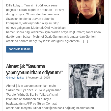
Dille kolay… Tam yirmi dört koca sene
geçmiş o karanlık günün ardından. Her şey
dün gibi oysa. Ölümünden hemen önce
Sıvas’tan telefonla arayan babamla
konuşmam, televizyondan olayları takip
etmeye çalışmam, Madımak Oteli yakıldıktan
hemen sonra bilgi alabilmek için oradan oraya koşturmam; sonrasında
da dönemin bakanı Mehmet Gazioğlu’nun açıklamasından ölenlerin
arasında babam Behçet Aysan’ın olduğunu öğrenmem… […]
CONTINUE READING
Ahmet Şık “Savunma
yapmıyorum itham ediyorum!”
Güneyin Işıkları
|
February 16, 2025
Ahmet Şık’ın savunmasının tam metni:
Sözlerime 3 yıl önce, 2014’te yayımlanan
‘Paralel Yürüdük Biz Bu Yollarda’ isimli
kitabımın önsözünden bir alıntıyla
başlayacağım. AKP ve Gülen Cemaati
arasındaki mafyatik iktidar ortaklığının nasıl dağıldığını anlatan bu