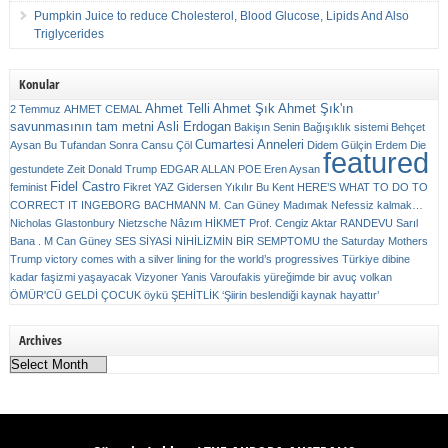
Pumpkin Juice to reduce Cholesterol, Blood Glucose, Lipids And Also
Triglycerides
Konular
Ahmet Telli
Ahmet Şık
Ahmet Şık'ın
2 Temmuz
AHMET CEMAL
savunmasının tam metni
Asli Erdogan
Bakişın Senin
Bağışıklık sistemi
Behçet
Cumartesi Anneleri
Aysan
Bu Tufandan Sonra
Cansu Çöl
Didem Gülçin Erdem
Die
featured
gestundete Zeit
Donald Trump
EDGAR ALLAN POE
Eren Aysan
Fidel Castro
feminist
Fikret YAZ
Gidersen Yıkılır Bu Kent
HERE’S WHAT TO DO TO
CORRECT IT
INGEBORG BACHMANN
M. Can Güney
Madımak
Nefessiz kalmak…
Nicholas Glastonbury
Nietzsche
Nâzım HİKMET
Prof. Cengiz Aktar
RANDEVU
Sarıl
Bana . M Can Güney
SES
SİYASİ NİHİLİZMİN BİR SEMPTOMU
the Saturday Mothers
Trump victory comes with a silver lining for the world’s progressives
Türkiye dibine
kadar faşizmi yaşayacak
Vizyoner
Yanis Varoufakis
yüreğimde bir avuç volkan
ÖMÜR'CÜ GELDİ ÇOCUK
öykü
ŞEHİTLİK
‘Şiirin beslendiği kaynak hayattır’
Archives
Archives