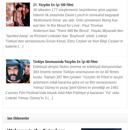
21. Yüzyılın En İyi 100 Filmi
36 ülkeden 177 eleştirmenin seçimlerine göre yapılan
listenin ilk sırasında David Lynch’in sürrealist başyapıtı
‘Mulholland Drive’ yer aldı. Ünlü yönetmeni Wong Kar-
wai’den ‘In the Mood for Love’, Paul Thomas
Anderson’dan ‘There Will Be Blood’, Hayao Miyazaki’den
‘Spirited Away’ ve Richard Linklater’dan ‘Boyhood’ izledi. Listeye
Türkiye’den senaryosunu Ercan Kesal, Ebru Ceylan ve Nuri Bilgi Ceylan’ın
kaleme […]
Türkiye Sinemasında Yüzyılın En İyi 40 Filmi
Edebiyat dergisi Notos sinema ve edebiyat dünyasından
383 önemli ismine Türkiye sinemasının en iyi 40 filmini
sordu. Toplam 287 film içinden ‘Yüzyılın 40 Filmi’ni seçen
aydınların ortak kararına göre en iyi film senaryosunu
Yılmaz Güney’in yazıp Şerif Gören’in yönettiği ve 1982
Cannes Film Festival’inde büyük ödül Altın Palmiye’yi kazanan ‘Yol’ oldu.
Listede Yılmaz Güney’in 3 […]
Son Eklenenler