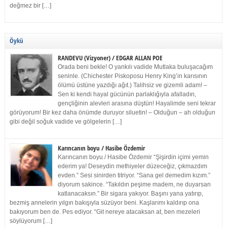
değmez bir […]
Öykü
RANDEVU (Vizyoner) / EDGAR ALLAN POE
Orada beni bekle! O yankılı vadide Mutlaka buluşacağım
seninle. (Chichester Piskoposu Henry King’in karısının
ölümü üstüne yazdığı ağıt.) Talihsiz ve gizemli adam! –
Sen ki kendi hayal gücünün parlaklığıyla afalladın,
gençliğinin alevleri arasına düştün! Hayalimde seni tekrar
görüyorum! Bir kez daha önümde duruyor siluetin! – Olduğun – ah olduğun
gibi değil soğuk vadide ve gölgelerin […]
Karıncanın boyu / Hasibe Özdemir
Karıncanın boyu / Hasibe Özdemir “Şişirdin içimi yemin
ederim ya! Deseydin methiyeler düzeceğiz, çıkmazdım
evden.” Sesi sinirden titriyor. “Sana gel demedim kızım.”
diyorum sakince. “Takıldın peşime madem, ne duyarsan
katlanacaksın.” Bir sigara yakıyor. Başını yana yatırıp,
bezmiş annelerin yılgın bakışıyla süzüyor beni. Kaşlarımı kaldırıp ona
bakıyorum ben de. Pes ediyor. “Git nereye atacaksan at, ben mezeleri
söylüyorum […]