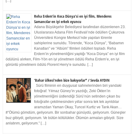
[…]
Reha Erdem’in Koca Dünya’si en iyi film, Menderes
Samancılar en iyi erkek oyuncu
Adana Büyükşehir Belediyesi tarafından düzenlenen 23.
Uluslararası Adana Film Festivali’nde ödüllen Çukurova
Üniversitesi Kongre Merkezi’nde yapılan törenle
sahiplerine sunuldu. Törende, “Koca Dünya”, “Babamın
Kanatları” ve “Albüm” filmleri ödülleri topladı. Reha
Erdem’in yönetmenliğini yaptığı “Koca Dünya” en iyi film
ödülünü alırken, Film-Yön en iyi yönetmen ödülü Reha Erdem’e, en iyi
görüntü yönetmeni ödülü Florent Herry’e sunuldu. […]
‘Bahar ülkesi’nden bize bakıyorlar* / Sevda AYDIN
Sürü filminin en duygusal sahnelerinden biri yandaki
fotoğraf. Yılmaz Güney’in yazdığı, Zeki Ökten’in
yönetmenliğini üstlendiği Sürü’nün setinden çıkan bu
fotoğrafın çekilmesinden yıllar sonra tek tek ayrıldılar
aramızdan Yaman Okay, Tuncel Kurtiz ve Tarık Akan…
#”Ölümü gömdüm, geliyorum. Bir sonbahar günüydü, geliyorum. Güneşler
buz gibiydi, geliyorum. Ve bütün kötülükler. Ölümün armaları gibiydi. Size
anlatırım, geliyorum.” […]