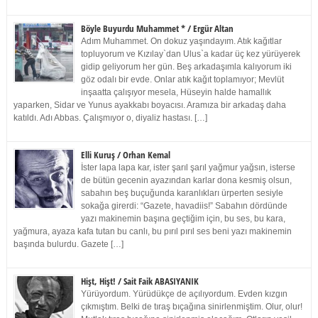
Böyle Buyurdu Muhammet * / Ergür Altan
Adım Muhammet. On dokuz yaşındayım. Atık kağıtlar
topluyorum ve Kızılay`dan Ulus`a kadar üç kez yürüyerek
gidip geliyorum her gün. Beş arkadaşımla kalıyorum iki
göz odalı bir evde. Onlar atık kağıt toplamıyor; Mevlüt
inşaatta çalışıyor mesela, Hüseyin halde hamallık
yaparken, Sidar ve Yunus ayakkabı boyacısı. Aramıza bir arkadaş daha
katıldı. Adı Abbas. Çalışmıyor o, diyaliz hastası. […]
Elli Kuruş / Orhan Kemal
İster lapa lapa kar, ister şarıl şarıl yağmur yağsın, isterse
de bütün gecenin ayazından karlar dona kesmiş olsun,
sabahın beş buçuğunda karanlıkları ürperten sesiyle
sokağa girerdi: “Gazete, havadiis!” Sabahın dördünde
yazı makinemin başına geçtiğim için, bu ses, bu kara,
yağmura, ayaza kafa tutan bu canlı, bu pırıl pırıl ses beni yazı makinemin
başında bulurdu. Gazete […]
Hişt, Hişt! / Sait Faik ABASIYANIK
Yürüyordum. Yürüdükçe de açılıyordum. Evden kızgın
çıkmıştım. Belki de tıraş bıçağına sinirlenmiştim. Olur, olur!