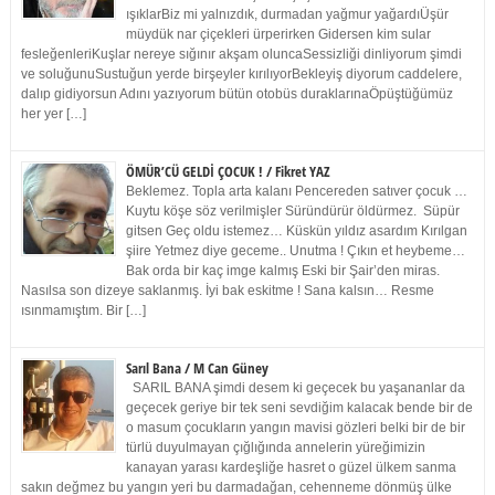
ışıklarBiz mi yalnızdık, durmadan yağmur yağardıÜşür
müydük nar çiçekleri ürperirken Gidersen kim sular
fesleğenleriKuşlar nereye sığınır akşam oluncaSessizliği dinliyorum şimdi
ve soluğunuSustuğun yerde birşeyler kırılıyorBekleyiş diyorum caddelere,
dalıp gidiyorsun Adını yazıyorum bütün otobüs duraklarınaÖpüştüğümüz
her yer […]
ÖMÜR’CÜ GELDİ ÇOCUK ! / Fikret YAZ
Beklemez. Topla arta kalanı Pencereden satıver çocuk …
Kuytu köşe söz verilmişler Süründürür öldürmez. Süpür
gitsen Geç oldu istemez… Küskün yıldız asardım Kırılgan
şiire Yetmez diye geceme.. Unutma ! Çıkın et heybeme…
Bak orda bir kaç imge kalmış Eski bir Şair’den miras.
Nasılsa son dizeye saklanmış. İyi bak eskitme ! Sana kalsın… Resme
ısınmamıştım. Bir […]
Sarıl Bana / M Can Güney
SARIL BANA şimdi desem ki geçecek bu yaşananlar da
geçecek geriye bir tek seni sevdiğim kalacak bende bir de
o masum çocukların yangın mavisi gözleri belki bir de bir
türlü duyulmayan çığlığında annelerin yüreğimizin
kanayan yarası kardeşliğe hasret o güzel ülkem sanma
sakın değmez bu yangın yeri bu darmadağan, cehenneme dönmüş ülke