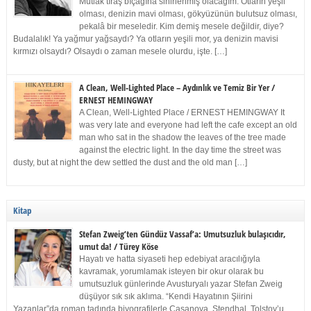
Mutlak tıraş bıçağına sinirlenmiş olacağım. Otların yeşil
olması, denizin mavi olması, gökyüzünün bulutsuz olması,
pekalâ bir meseledir. Kim demiş mesele değildir, diye?
Budalalık! Ya yağmur yağsaydı? Ya otların yeşili mor, ya denizin mavisi
kırmızı olsaydı? Olsaydı o zaman mesele olurdu, işte. […]
A Clean, Well-Lighted Place – Aydınlık ve Temiz Bir Yer /
ERNEST HEMINGWAY
A Clean, Well-Lighted Place / ERNEST HEMINGWAY It
was very late and everyone had left the cafe except an old
man who sat in the shadow the leaves of the tree made
against the electric light. In the day time the street was
dusty, but at night the dew settled the dust and the old man […]
Kitap
Stefan Zweig’ten Gündüz Vassaf’a: Umutsuzluk bulaşıcıdır,
umut da! / Türey Köse
Hayatı ve hatta siyaseti hep edebiyat aracılığıyla
kavramak, yorumlamak isteyen bir okur olarak bu
umutsuzluk günlerinde Avusturyalı yazar Stefan Zweig
düşüyor sık sık aklıma. “Kendi Hayatının Şiirini
Yazanlar”da roman tadında biyografilerle Casanova, Stendhal, Tolstoy’u