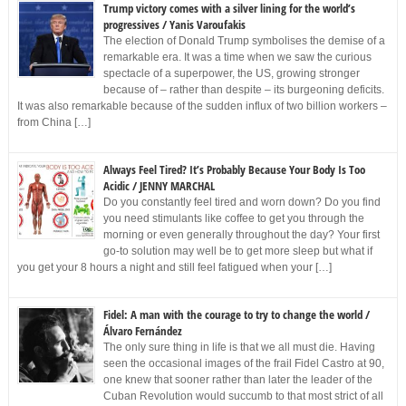
Trump victory comes with a silver lining for the world’s
progressives / Yanis Varoufakis
The election of Donald Trump symbolises the demise of a
remarkable era. It was a time when we saw the curious
spectacle of a superpower, the US, growing stronger
because of – rather than despite – its burgeoning deficits.
It was also remarkable because of the sudden influx of two billion workers –
from China […]
Always Feel Tired? It’s Probably Because Your Body Is Too
Acidic / JENNY MARCHAL
Do you constantly feel tired and worn down? Do you find
you need stimulants like coffee to get you through the
morning or even generally throughout the day? Your first
go-to solution may well be to get more sleep but what if
you get your 8 hours a night and still feel fatigued when your […]
Fidel: A man with the courage to try to change the world /
Álvaro Fernández
The only sure thing in life is that we all must die. Having
seen the occasional images of the frail Fidel Castro at 90,
one knew that sooner rather than later the leader of the
Cuban Revolution would succumb to that most strict of all