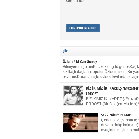
sorununuz.
CONTINUE READING
Şiir
Özlem / M Can Guney
Bilmiyorum gülümKaç kez doğdu güneşKaç 
kızıllaştı dağların tepeleriÖzledim seni Bir y
okyanusDuramaz işte öylece kıyılarda sevişir
yanımdaYanık kül rengi toprak sessizliğiSalın
dururSokulur yalnızlığıma kokun olur Gözleri
BİZ İKİMİZ İKİ KARDEŞ /Muzaffer
buruk gülümsemeDudağımda buğusu
ERDOST
öpüşlerinGeceler boyuÖzledim seni 2004 Ha
BİZ İKİMİZ İKİ KARDEŞ /Muzaffe
Sydney / Toplumsal Kaynak / Memduh Güney
ERDOST (Bir Fotoğraf Altı İçin) 
geleceğiz bir gün, biz ikimiz İki
Duracağız Fotoğrafımızda durduğumuz gibi 
SES / Nâzım HİKMET
ellerimde kelepçe Yüzümde yapay bir gülüş
Çeneni avuçlarının için
(Kelepçeyi yadırgamanın gülüşü belki İlk kez
duvara dalıp kalma!. 
için Sonra alıştım Ve unuttum sonra kelepçeyi
avuçlarının içine alma!
bileklerimde) Senin yüzün İçerde olmanın ve
Pencereye gel! Bak! D
umudun arasında Ve ilk […]