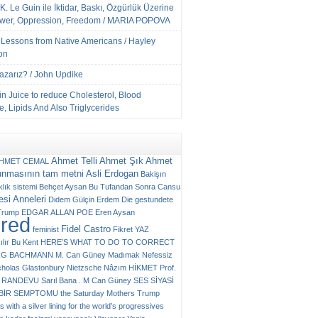
K. Le Guin ile İktidar, Baskı, Özgürlük Üzerine
ower, Oppression, Freedom / MARIA POPOVA
e Lessons from Native Americans / Hayley
on
Yazarız? / John Updike
n Juice to reduce Cholesterol, Blood
, Lipids And Also Triglycerides
Ahmet Telli
Ahmet Şık
Ahmet
HMET CEMAL
unmasının tam metni
Asli Erdogan
Bakişın
klık sistemi
Behçet Aysan
Bu Tufandan Sonra
Cansu
si Anneleri
Didem Gülçin Erdem
Die gestundete
Trump
EDGAR ALLAN POE
Eren Aysan
ured
Fidel Castro
feminist
Fikret YAZ
ılır Bu Kent
HERE’S WHAT TO DO TO CORRECT
RG BACHMANN
M. Can Güney
Madımak
Nefessiz
cholas Glastonbury
Nietzsche
Nâzım HİKMET
Prof.
RANDEVU
Sarıl Bana . M Can Güney
SES
SİYASİ
N BİR SEMPTOMU
the Saturday Mothers
Trump
 with a silver lining for the world’s progressives