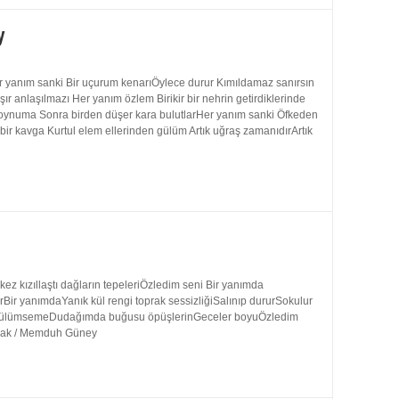
y
 yanım sanki Bir uçurum kenarıÖylece durur Kımıldamaz sanırsın
 anlaşılmazı Her yanım özlem Birikir bir nehrin getirdiklerinde
 boynuma Sonra birden düşer kara bulutlarHer yanım sanki Öfkeden
bir kavga Kurtul elem ellerinden gülüm Artık uğraş zamanıdırArtık
 kızıllaştı dağların tepeleriÖzledim seni Bir yanımda
rBir yanımdaYanık kül rengi toprak sessizliğiSalınıp dururSokulur
uk gülümsemeDudağımda buğusu öpüşlerinGeceler boyuÖzledim
ynak / Memduh Güney