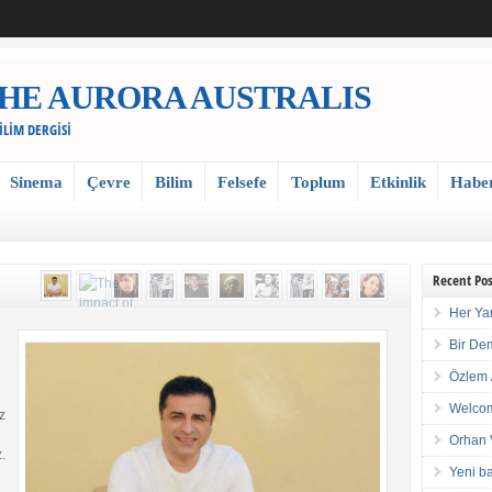
 / THE AURORA AUSTRALIS
BİLİM DERGİSİ
Sinema
Çevre
Bilim
Felsefe
Toplum
Etkinlik
Habe
Recent Pos
Her Ya
Bir De
Özlem 
Welcom
z
Orhan 
.
Yeni ba