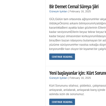
Bir Demet Cemal Süreya Şiiri
Güneyin Işıkları
|
February 16, 2025
GÜLGülün tam ortasında ağlıyorumHer akşa
öldükçeÖnümü arkamı bilmiyorumAzaldığın
karanlıktaBeni ayakta tutan gözlerinin Eller
kadar seviyorumEllerin beyaz tekrar beyaz t
kadar beyaz olmasından korkuyorumİstasyon
birazBen bazan istasyonu bulamayan bir a
yüzüme sürüyorumHer nasılsa sokağa düş
kırıyorumBir kan oluyor bir kıyamet bir çalgı
CONTINUE READING
Yeni başlayanlar için: Kürt Sorun
Güneyin Işıkları
|
February 16, 2025
Kürt Sorununu silahsız, şiddetsiz, çatışmasız
anlayarak, anlatarak, anlaşarak barış içind
aslında sizin de sorununuz.
CONTINUE READING