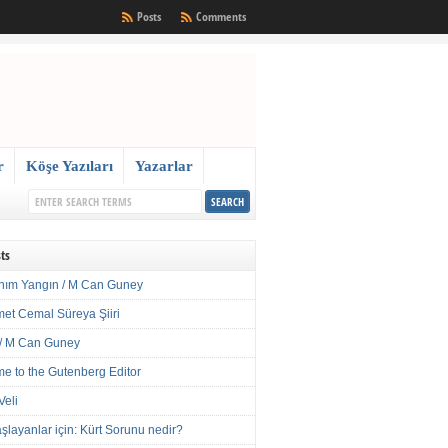
Posts
Comments
r
Köşe Yazıları
Yazarlar
ts
nım Yangın / M Can Guney
met Cemal Süreya Şiiri
/ M Can Guney
e to the Gutenberg Editor
Veli
şlayanlar için: Kürt Sorunu nedir?