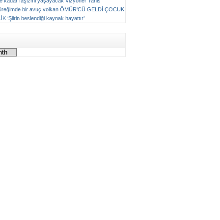
ne kadar faşizmi yaşayacak
Vizyoner
Yanis
üreğimde bir avuç volkan
ÖMÜR'CÜ GELDİ ÇOCUK
LİK
‘Şiirin beslendiği kaynak hayattır’