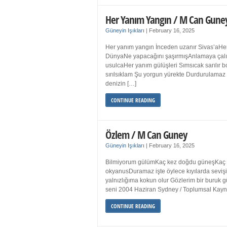
Her Yanım Yangın / M Can Gune
Güneyin Işıkları
|
February 16, 2025
Her yanım yangın İnceden uzanır Sivas’aHer
DünyaNe yapacağını şaşırmışAnlamaya çalışır
usulcaHer yanım gülüşleri Sımsıcak sarılır
sırılsıklam Şu yorgun yürekte Durdurulamaz 
denizin […]
CONTINUE READING
Özlem / M Can Guney
Güneyin Işıkları
|
February 16, 2025
Bilmiyorum gülümKaç kez doğdu güneşKaç kez
okyanusDuramaz işte öylece kıyılarda sevişi
yalnızlığıma kokun olur Gözlerim bir bur
seni 2004 Haziran Sydney / Toplumsal Ka
CONTINUE READING