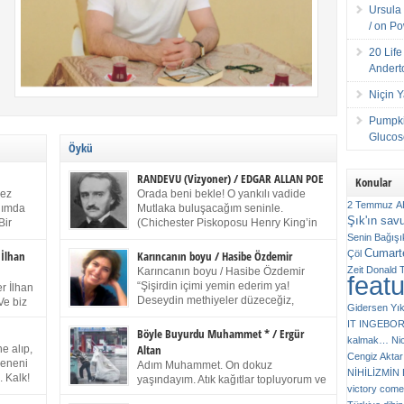
Ursula 
/ on P
20 Lif
Andert
Niçin 
Pumpki
Glucose
Öykü
RANDEVU (Vizyoner) / EDGAR ALLAN POE
Konular
kez
Orada beni bekle! O yankılı vadide
2 Temmuz
A
anımda
Mutlaka buluşacağım seninle.
Şık'ın sav
Bir
(Chichester Piskoposu Henry King’in
ıp
karısının ölümü üstüne yazdığı ağıt.)
Senin
Bağışı
m bir
Talihsiz ve gizemli adam! – Sen ki kendi hayal
Cumarte
Çöl
 İlhan
Karıncanın boyu / Hasibe Özdemir
gücünün parlaklığıyla afalladın, gençliğinin alevleri
Zeit
Donald 
Karıncanın boyu / Hasibe Özdemir
feat
ziran
arasına düştün! Hayalimde seni tekrar görüyorum!
“Şişirdin içimi yemin ederim ya!
r İlhan
Bir kez daha önümde duruyor siluetin! – Olduğun –
Deseydin methiyeler düzeceğiz,
Ve biz
Gidersen Yık
ah olduğun gibi değil soğuk vadide ve gölgelerin […]
çıkmazdım evden.” Sesi sinirden
 kardeş
IT
INGEBO
titriyor. “Sana gel demedim kızım.” diyorum sakince.
Benim
Böyle Buyurdu Muhammet * / Ergür
kalmak…
Ni
“Takıldın peşime madem, ne duyarsan
Altan
e alıp,
Cengiz Aktar
katlanacaksın.” Bir sigara yakıyor. Başını yana yatırıp,
 olduğu
Çeneni
Adım Muhammet. On dokuz
bezmiş annelerin yılgın bakışıyla süzüyor beni.
NİHİLİZMİ
. Kalk!
yaşındayım. Atık kağıtlar topluyorum ve
Kaşlarımı kaldırıp ona bakıyorum ben de. Pes ediyor.
victory comes
ışarda
Kızılay`dan Ulus`a kadar üç kez
“Git nereye atacaksan at, ben mezeleri söylüyorum