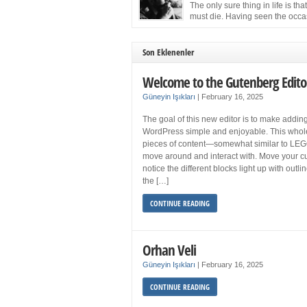
more sleep but what if you get your 8 hours a
The only sure thing in life is tha
and still feel fatigued when your […]
must die. Having seen the occa
images of the frail Fidel Castro 
one knew that sooner rather than later the lea
the Cuban Revolution would succumb to that
Son Eklenenler
strict of all human laws. Although saddened i
personal ways by the […]
Welcome to the Gutenberg Edito
Güneyin Işıkları
|
February 16, 2025
The goal of this new editor is to make adding
WordPress simple and enjoyable. This whol
pieces of content—somewhat similar to LEG
move around and interact with. Move your cu
notice the different blocks light up with outl
the […]
CONTINUE READING
Orhan Veli
Güneyin Işıkları
|
February 16, 2025
CONTINUE READING