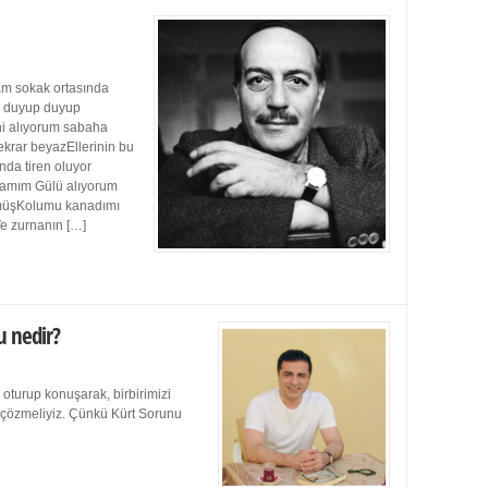
m sokak ortasında
ı duyup duyup
ini alıyorum sabaha
ekrar beyazEllerinin bu
da tiren oluyor
damım Gülü alıyorum
müşKolumu kanadımı
Ve zurnanın […]
u nedir?
 oturup konuşarak, birbirimizi
e çözmeliyiz. Çünkü Kürt Sorunu