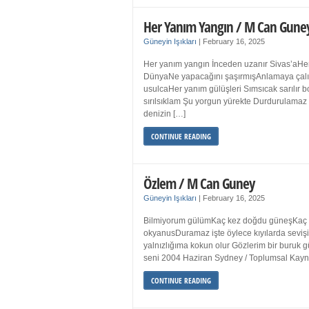
Her Yanım Yangın / M Can Gune
Güneyin Işıkları
|
February 16, 2025
Her yanım yangın İnceden uzanır Sivas’aHer
DünyaNe yapacağını şaşırmışAnlamaya çalışır
usulcaHer yanım gülüşleri Sımsıcak sarılır
sırılsıklam Şu yorgun yürekte Durdurulamaz 
denizin […]
CONTINUE READING
Özlem / M Can Guney
Güneyin Işıkları
|
February 16, 2025
Bilmiyorum gülümKaç kez doğdu güneşKaç kez
okyanusDuramaz işte öylece kıyılarda sevişi
yalnızlığıma kokun olur Gözlerim bir bur
seni 2004 Haziran Sydney / Toplumsal Ka
CONTINUE READING