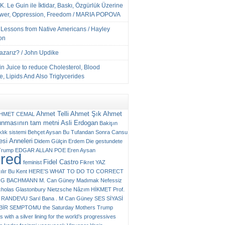
K. Le Guin ile İktidar, Baskı, Özgürlük Üzerine
ower, Oppression, Freedom / MARIA POPOVA
e Lessons from Native Americans / Hayley
on
Yazarız? / John Updike
n Juice to reduce Cholesterol, Blood
, Lipids And Also Triglycerides
Ahmet Telli
Ahmet Şık
Ahmet
HMET CEMAL
unmasının tam metni
Asli Erdogan
Bakişın
klık sistemi
Behçet Aysan
Bu Tufandan Sonra
Cansu
si Anneleri
Didem Gülçin Erdem
Die gestundete
Trump
EDGAR ALLAN POE
Eren Aysan
ured
Fidel Castro
feminist
Fikret YAZ
ılır Bu Kent
HERE’S WHAT TO DO TO CORRECT
RG BACHMANN
M. Can Güney
Madımak
Nefessiz
cholas Glastonbury
Nietzsche
Nâzım HİKMET
Prof.
RANDEVU
Sarıl Bana . M Can Güney
SES
SİYASİ
N BİR SEMPTOMU
the Saturday Mothers
Trump
 with a silver lining for the world’s progressives