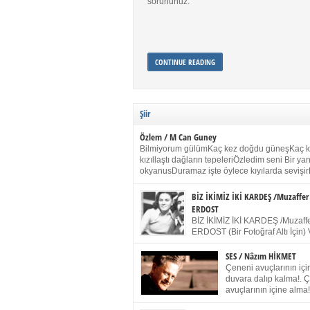
sorununuz.
CONTINUE READING
Şiir
Özlem / M Can Guney
Bilmiyorum gülümKaç kez doğdu güneşKaç 
kızıllaştı dağların tepeleriÖzledim seni Bir y
okyanusDuramaz işte öylece kıyılarda sevişir
yanımdaYanık kül rengi toprak sessizliğiSalın
dururSokulur yalnızlığıma kokun olur Gözleri
BİZ İKİMİZ İKİ KARDEŞ /Muzaffer
buruk gülümsemeDudağımda buğusu
ERDOST
öpüşlerinGeceler boyuÖzledim seni 2004 Ha
BİZ İKİMİZ İKİ KARDEŞ /Muzaffe
Sydney / Toplumsal Kaynak / Memduh Güney
ERDOST (Bir Fotoğraf Altı İçin) 
geleceğiz bir gün, biz ikimiz İki
Duracağız Fotoğrafımızda durduğumuz gibi 
SES / Nâzım HİKMET
ellerimde kelepçe Yüzümde yapay bir gülüş
Çeneni avuçlarının için
(Kelepçeyi yadırgamanın gülüşü belki İlk kez
duvara dalıp kalma!. 
için Sonra alıştım Ve unuttum sonra kelepçeyi
avuçlarının içine alma!
bileklerimde) Senin yüzün İçerde olmanın ve
Pencereye gel! Bak! D
umudun arasında Ve ilk […]