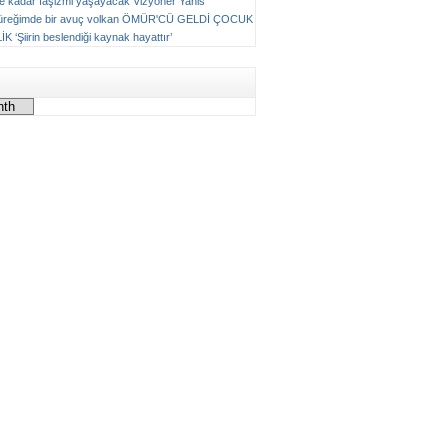
ne kadar faşizmi yaşayacak
Vizyoner
Yanis
üreğimde bir avuç volkan
ÖMÜR'CÜ GELDİ ÇOCUK
LİK
‘Şiirin beslendiği kaynak hayattır’