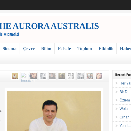
 / THE AURORA AUSTRALIS
BİLİM DERGİSİ
Sinema
Çevre
Bilim
Felsefe
Toplum
Etkinlik
Habe
Recent Pos
Her Ya
Bir De
Özlem 
Welcom
z
Orhan 
.
Yeni ba