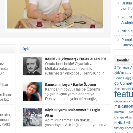
Ursula 
/ on P
20 Lif
Andert
Niçin 
Pumpki
Glucose
Öykü
RANDEVU (Vizyoner) / EDGAR ALLAN POE
Konular
kez
Orada beni bekle! O yankılı vadide
2 Temmuz
A
anımda
Mutlaka buluşacağım seninle.
Şık'ın sav
Bir
(Chichester Piskoposu Henry King’in
ıp
karısının ölümü üstüne yazdığı ağıt.)
Senin
Bağışı
m bir
Talihsiz ve gizemli adam! – Sen ki kendi hayal
Cumarte
Çöl
 İlhan
Karıncanın boyu / Hasibe Özdemir
gücünün parlaklığıyla afalladın, gençliğinin alevleri
Zeit
Donald 
Karıncanın boyu / Hasibe Özdemir
feat
ziran
arasına düştün! Hayalimde seni tekrar görüyorum!
“Şişirdin içimi yemin ederim ya!
r İlhan
Bir kez daha önümde duruyor siluetin! – Olduğun –
Deseydin methiyeler düzeceğiz,
Ve biz
Gidersen Yık
ah olduğun gibi değil soğuk vadide ve gölgelerin […]
çıkmazdım evden.” Sesi sinirden
 kardeş
IT
INGEBO
titriyor. “Sana gel demedim kızım.” diyorum sakince.
Benim
Böyle Buyurdu Muhammet * / Ergür
kalmak…
Ni
“Takıldın peşime madem, ne duyarsan
Altan
e alıp,
Cengiz Aktar
katlanacaksın.” Bir sigara yakıyor. Başını yana yatırıp,
 olduğu
Çeneni
Adım Muhammet. On dokuz
bezmiş annelerin yılgın bakışıyla süzüyor beni.
NİHİLİZMİ
. Kalk!
yaşındayım. Atık kağıtlar topluyorum ve
Kaşlarımı kaldırıp ona bakıyorum ben de. Pes ediyor.
victory comes
ışarda
Kızılay`dan Ulus`a kadar üç kez
“Git nereye atacaksan at, ben mezeleri söylüyorum