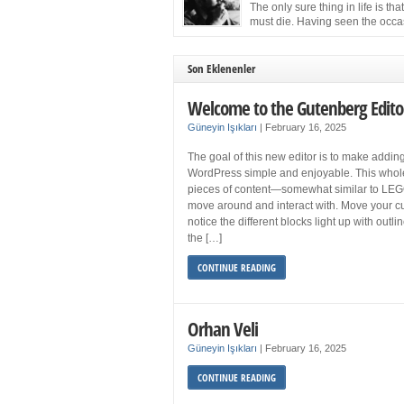
more sleep but what if you get your 8 hours a
The only sure thing in life is tha
and still feel fatigued when your […]
must die. Having seen the occa
images of the frail Fidel Castro 
one knew that sooner rather than later the lea
the Cuban Revolution would succumb to that
Son Eklenenler
strict of all human laws. Although saddened i
personal ways by the […]
Welcome to the Gutenberg Edito
Güneyin Işıkları
|
February 16, 2025
The goal of this new editor is to make adding
WordPress simple and enjoyable. This whol
pieces of content—somewhat similar to LEG
move around and interact with. Move your cu
notice the different blocks light up with outl
the […]
CONTINUE READING
Orhan Veli
Güneyin Işıkları
|
February 16, 2025
CONTINUE READING