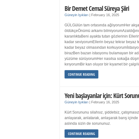
Bir Demet Cemal Süreya Şiiri
Güneyin Işıkları
|
February 16, 2025
GÜLGülün tam ortasında ağlıyorumHer akşa
öldükçeÖnümü arkamı bilmiyorumAzaldığın
karanlıktaBeni ayakta tutan gözlerinin Eller
kadar seviyorumEllerin beyaz tekrar beyaz t
kadar beyaz olmasından korkuyorumİstasyon
birazBen bazan istasyonu bulamayan bir a
yüzüme sürüyorumHer nasılsa sokağa düş
kırıyorumBir kan oluyor bir kıyamet bir çalgı
CONTINUE READING
Yeni başlayanlar için: Kürt Sorun
Güneyin Işıkları
|
February 16, 2025
Kürt Sorununu silahsız, şiddetsiz, çatışmasız
anlayarak, anlatarak, anlaşarak barış içind
aslında sizin de sorununuz.
CONTINUE READING