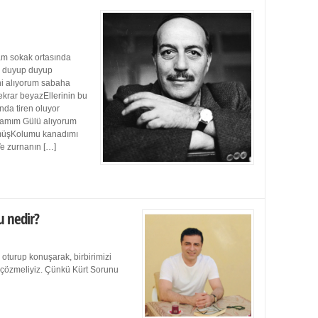
m sokak ortasında
ı duyup duyup
ini alıyorum sabaha
ekrar beyazEllerinin bu
da tiren oluyor
damım Gülü alıyorum
müşKolumu kanadımı
Ve zurnanın […]
u nedir?
 oturup konuşarak, birbirimizi
e çözmeliyiz. Çünkü Kürt Sorunu