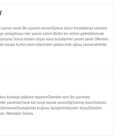
y
 yanım sanki Bir uçurum kenarıÖylece durur Kımıldamaz sanırsın
 anlaşılmazı Her yanım özlem Birikir bir nehrin getirdiklerinde
 boynuma Sonra birden düşer kara bulutlarHer yanım sanki Öfkeden
bir kavga Kurtul elem ellerinden gülüm Artık uğraş zamanıdırArtık
 kızıllaştı dağların tepeleriÖzledim seni Bir yanımda
rBir yanımdaYanık kül rengi toprak sessizliğiSalınıp dururSokulur
uk gülümsemeDudağımda buğusu öpüşlerinGeceler boyuÖzledim
ynak / Memduh Güney