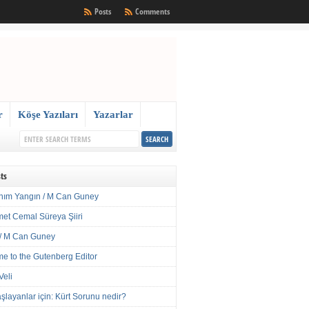
Posts
Comments
r
Köşe Yazıları
Yazarlar
ts
nım Yangın / M Can Guney
met Cemal Süreya Şiiri
/ M Can Guney
e to the Gutenberg Editor
Veli
şlayanlar için: Kürt Sorunu nedir?