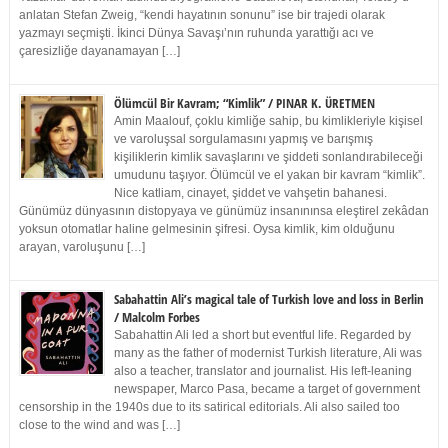
anlatan Stefan Zweig, “kendi hayatının sonunu” ise bir trajedi olarak
yazmayı seçmişti. İkinci Dünya Savaşı’nın ruhunda yarattığı acı ve
çaresizliğe dayanamayan […]
Ölümcül Bir Kavram; “Kimlik” / PINAR K. ÜRETMEN
Amin Maalouf, çoklu kimliğe sahip, bu kimlikleriyle kişisel
ve varoluşsal sorgulamasını yapmış ve barışmış
kişiliklerin kimlik savaşlarını ve şiddeti sonlandırabileceği
umudunu taşıyor. Ölümcül ve el yakan bir kavram “kimlik”.
Nice katliam, cinayet, şiddet ve vahşetin bahanesi.
Günümüz dünyasının distopyaya ve günümüz insanınınsa eleştirel zekâdan
yoksun otomatlar haline gelmesinin şifresi. Oysa kimlik, kim olduğunu
arayan, varoluşunu […]
Sabahattin Ali’s magical tale of Turkish love and loss in Berlin
/ Malcolm Forbes
Sabahattin Ali led a short but eventful life. Regarded by
many as the father of modernist Turkish literature, Ali was
also a teacher, translator and journalist. His left-leaning
newspaper, Marco Pasa, became a target of government
censorship in the 1940s due to its satirical editorials. Ali also sailed too
close to the wind and was […]