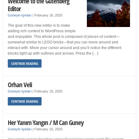
Welcome to the Gutenberg
Editor
Güneyin Işıkları
|
February 16, 2025
The goal of this new editor is to make
adding rich content to WordPress simple
and enjoyable. This whole post is composed of pieces of content—
somewhat similar to LEGO bricks—that you can move around and
interact with. Move your cursor around and you’ll notice the different
blocks light up with outlines and arrows. Press the […]
CONTINUE READING
Orhan Veli
Güneyin Işıkları
|
February 16, 2025
CONTINUE READING
Her Yanım Yangın / M Can Guney
Güneyin Işıkları
|
February 16, 2025