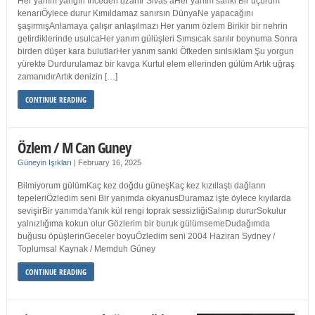
Her yanım yangın İnceden uzanır Sivas’aHer yanım sanki Bir uçurum
kenarıÖylece durur Kımıldamaz sanırsın DünyaNe yapacağını
şaşırmışAnlamaya çalışır anlaşılmazı Her yanım özlem Birikir bir nehrin
getirdiklerinde usulcaHer yanım gülüşleri Sımsıcak sarılır boynuma Sonra
birden düşer kara bulutlarHer yanım sanki Öfkeden sırılsıklam Şu yorgun
yürekte Durdurulamaz bir kavga Kurtul elem ellerinden gülüm Artık uğraş
zamanıdırArtık denizin […]
CONTINUE READING
Özlem / M Can Guney
Güneyin Işıkları
|
February 16, 2025
Bilmiyorum gülümKaç kez doğdu güneşKaç kez kızıllaştı dağların
tepeleriÖzledim seni Bir yanımda okyanusDuramaz işte öylece kıyılarda
sevişirBir yanımdaYanık kül rengi toprak sessizliğiSalınıp dururSokulur
yalnızlığıma kokun olur Gözlerim bir buruk gülümsemeDudağımda
buğusu öpüşlerinGeceler boyuÖzledim seni 2004 Haziran Sydney /
Toplumsal Kaynak / Memduh Güney
CONTINUE READING