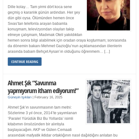
Dille kolay… Tam yirmi dört koca sene
geçmiş o karanlık günün ardından. Her şey
dün gibi oysa. Ölümünden hemen önce
Sıvas’tan telefonla arayan babamla
konuşmam, televizyondan olayları takip
etmeye çalışmam, Madımak Oteli yakıldıktan
hemen sonra bilgi alabilmek için oradan oraya koşturmam; sonrasında
da dönemin bakanı Mehmet Gazioğlu’nun açıklamasından ölenlerin
arasında babam Behçet Aysan’ın olduğunu öğrenmem… […]
CONTINUE READING
Ahmet Şık “Savunma
yapmıyorum itham ediyorum!”
Güneyin Işıkları
|
February 16, 2025
Ahmet Şık’ın savunmasının tam metni:
Sözlerime 3 yıl önce, 2014’te yayımlanan
‘Paralel Yürüdük Biz Bu Yollarda’ isimli
kitabımın önsözünden bir alıntıyla
başlayacağım. AKP ve Gülen Cemaati
arasındaki mafyatik iktidar ortaklığının nasıl dağıldığını anlatan bu