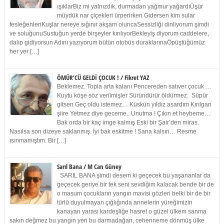
ışıklarBiz mi yalnızdık, durmadan yağmur yağardıÜşür
müydük nar çiçekleri ürperirken Gidersen kim sular
fesleğenleriKuşlar nereye sığınır akşam oluncaSessizliği dinliyorum şimdi
ve soluğunuSustuğun yerde birşeyler kırılıyorBekleyiş diyorum caddelere,
dalıp gidiyorsun Adını yazıyorum bütün otobüs duraklarınaÖpüştüğümüz
her yer […]
ÖMÜR’CÜ GELDİ ÇOCUK ! / Fikret YAZ
Beklemez. Topla arta kalanı Pencereden satıver çocuk …
Kuytu köşe söz verilmişler Süründürür öldürmez. Süpür
gitsen Geç oldu istemez… Küskün yıldız asardım Kırılgan
şiire Yetmez diye geceme.. Unutma ! Çıkın et heybeme…
Bak orda bir kaç imge kalmış Eski bir Şair’den miras.
Nasılsa son dizeye saklanmış. İyi bak eskitme ! Sana kalsın… Resme
ısınmamıştım. Bir […]
Sarıl Bana / M Can Güney
SARIL BANA şimdi desem ki geçecek bu yaşananlar da
geçecek geriye bir tek seni sevdiğim kalacak bende bir de
o masum çocukların yangın mavisi gözleri belki bir de bir
türlü duyulmayan çığlığında annelerin yüreğimizin
kanayan yarası kardeşliğe hasret o güzel ülkem sanma
sakın değmez bu yangın yeri bu darmadağan, cehenneme dönmüş ülke