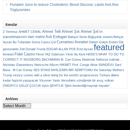
Pumpkin Juice to reduce Cholesterol, Blood Glucose, Lipids And Also
Triglycerides
Konular
Ahmet Telli
Ahmet Şık
Ahmet Şık'ın
2 Temmuz
AHMET CEMAL
savunmasının tam metni
Asli Erdogan
Bakişın Senin
Bağışıklık sistemi
Behçet
Cumartesi Anneleri
Aysan
Bu Tufandan Sonra
Cansu Çöl
Didem Gülçin Erdem
Die
featured
gestundete Zeit
Donald Trump
EDGAR ALLAN POE
Eren Aysan
Fidel Castro
feminist
Fikret YAZ
Gidersen Yıkılır Bu Kent
HERE’S WHAT TO DO TO
CORRECT IT
INGEBORG BACHMANN
M. Can Güney
Madımak
Nefessiz kalmak…
Nicholas Glastonbury
Nietzsche
Nâzım HİKMET
Prof. Cengiz Aktar
RANDEVU
Sarıl
Bana . M Can Güney
SES
SİYASİ NİHİLİZMİN BİR SEMPTOMU
the Saturday Mothers
Trump victory comes with a silver lining for the world’s progressives
Türkiye dibine
kadar faşizmi yaşayacak
Vizyoner
Yanis Varoufakis
yüreğimde bir avuç volkan
ÖMÜR'CÜ GELDİ ÇOCUK
öykü
ŞEHİTLİK
‘Şiirin beslendiği kaynak hayattır’
Archives
Archives