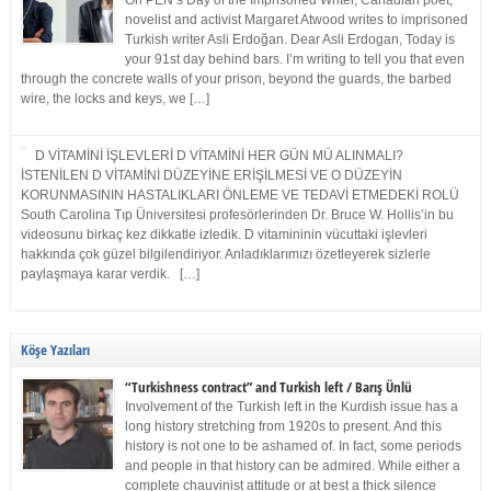
On PEN’s Day of the Imprisoned Writer, Canadian poet,
novelist and activist Margaret Atwood writes to imprisoned
Turkish writer Asli Erdoğan. Dear Asli Erdogan, Today is
your 91st day behind bars. I’m writing to tell you that even
through the concrete walls of your prison, beyond the guards, the barbed
wire, the locks and keys, we […]
D VİTAMİNİ İŞLEVLERİ D VİTAMİNİ HER GÜN MÜ ALINMALI?
İSTENİLEN D VİTAMİNİ DÜZEYİNE ERİŞİLMESİ VE O DÜZEYİN
KORUNMASININ HASTALIKLARI ÖNLEME VE TEDAVİ ETMEDEKİ ROLÜ
South Carolina Tıp Üniversitesi profesörlerinden Dr. Bruce W. Hollis’in bu
videosunu birkaç kez dikkatle izledik. D vitamininin vücuttaki işlevleri
hakkında çok güzel bilgilendiriyor. Anladıklarımızı özetleyerek sizlerle
paylaşmaya karar verdik. […]
Köşe Yazıları
“Turkishness contract” and Turkish left / Barış Ünlü
Involvement of the Turkish left in the Kurdish issue has a
long history stretching from 1920s to present. And this
history is not one to be ashamed of. In fact, some periods
and people in that history can be admired. While either a
complete chauvinist attitude or at best a thick silence