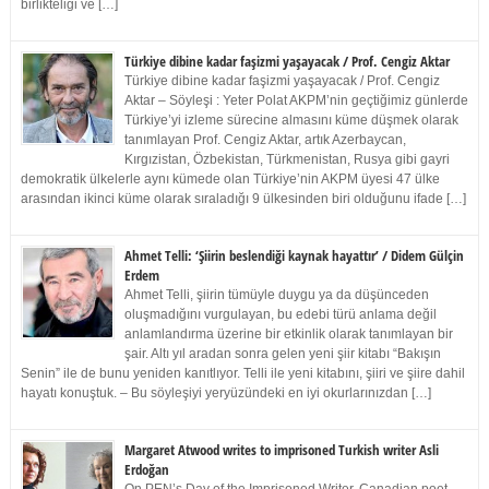
birlikteliği ve […]
Türkiye dibine kadar faşizmi yaşayacak / Prof. Cengiz Aktar
Türkiye dibine kadar faşizmi yaşayacak / Prof. Cengiz
Aktar – Söyleşi : Yeter Polat AKPM’nin geçtiğimiz günlerde
Türkiye’yi izleme sürecine almasını küme düşmek olarak
tanımlayan Prof. Cengiz Aktar, artık Azerbaycan,
Kırgızistan, Özbekistan, Türkmenistan, Rusya gibi gayri
demokratik ülkelerle aynı kümede olan Türkiye’nin AKPM üyesi 47 ülke
arasından ikinci küme olarak sıraladığı 9 ülkesinden biri olduğunu ifade […]
Ahmet Telli: ‘Şiirin beslendiği kaynak hayattır’ / Didem Gülçin
Erdem
Ahmet Telli, şiirin tümüyle duygu ya da düşünceden
oluşmadığını vurgulayan, bu edebi türü anlama değil
anlamlandırma üzerine bir etkinlik olarak tanımlayan bir
şair. Altı yıl aradan sonra gelen yeni şiir kitabı “Bakışın
Senin” ile de bunu yeniden kanıtlıyor. Telli ile yeni kitabını, şiiri ve şiire dahil
hayatı konuştuk. – Bu söyleşiyi yeryüzündeki en iyi okurlarınızdan […]
Margaret Atwood writes to imprisoned Turkish writer Asli
Erdoğan