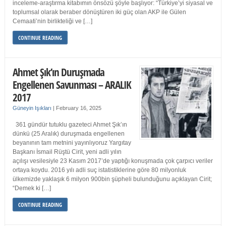
inceleme-araştırma kitabımın önsözü şöyle başlıyor: “Türkiye’yi siyasal ve
toplumsal olarak beraber dönüştüren iki güç olan AKP ile Gülen
Cemaati’nin birlikteliği ve […]
CONTINUE READING
Ahmet Şık’ın Duruşmada
Engellenen Savunması – ARALIK
2017
Güneyin Işıkları
|
February 16, 2025
361 gündür tutuklu gazeteci Ahmet Şık’ın
dünkü (25 Aralık) duruşmada engellenen
beyanının tam metnini yayınlıyoruz Yargıtay
Başkanı İsmail Rüştü Cirit, yeni adli yılın
açılışı vesilesiyle 23 Kasım 2017’de yaptığı konuşmada çok çarpıcı veriler
ortaya koydu. 2016 yılı adli suç istatistiklerine göre 80 milyonluk
ülkemizde yaklaşık 6 milyon 900bin şüpheli bulunduğunu açıklayan Cirit;
“Demek ki […]
CONTINUE READING