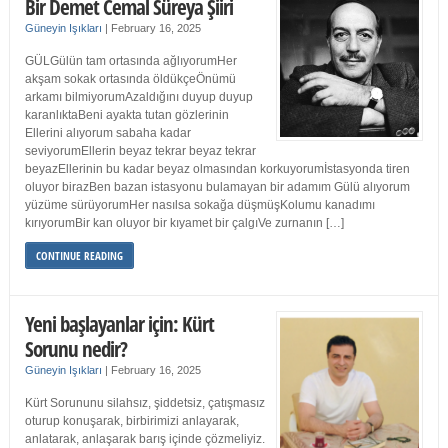
Bir Demet Cemal Süreya Şiiri
Güneyin Işıkları
|
February 16, 2025
GÜLGülün tam ortasında ağlıyorumHer
akşam sokak ortasında öldükçeÖnümü
arkamı bilmiyorumAzaldığını duyup duyup
karanlıktaBeni ayakta tutan gözlerinin
Ellerini alıyorum sabaha kadar
seviyorumEllerin beyaz tekrar beyaz tekrar
beyazEllerinin bu kadar beyaz olmasından korkuyorumİstasyonda tiren
oluyor birazBen bazan istasyonu bulamayan bir adamım Gülü alıyorum
yüzüme sürüyorumHer nasılsa sokağa düşmüşKolumu kanadımı
kırıyorumBir kan oluyor bir kıyamet bir çalgıVe zurnanın […]
CONTINUE READING
Yeni başlayanlar için: Kürt
Sorunu nedir?
Güneyin Işıkları
|
February 16, 2025
Kürt Sorununu silahsız, şiddetsiz, çatışmasız
oturup konuşarak, birbirimizi anlayarak,
anlatarak, anlaşarak barış içinde çözmeliyiz.