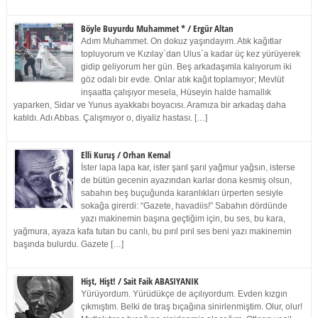
Böyle Buyurdu Muhammet * / Ergür Altan
Adım Muhammet. On dokuz yaşındayım. Atık kağıtlar
topluyorum ve Kızılay`dan Ulus`a kadar üç kez yürüyerek
gidip geliyorum her gün. Beş arkadaşımla kalıyorum iki
göz odalı bir evde. Onlar atık kağıt toplamıyor; Mevlüt
inşaatta çalışıyor mesela, Hüseyin halde hamallık
yaparken, Sidar ve Yunus ayakkabı boyacısı. Aramıza bir arkadaş daha
katıldı. Adı Abbas. Çalışmıyor o, diyaliz hastası. […]
Elli Kuruş / Orhan Kemal
İster lapa lapa kar, ister şarıl şarıl yağmur yağsın, isterse
de bütün gecenin ayazından karlar dona kesmiş olsun,
sabahın beş buçuğunda karanlıkları ürperten sesiyle
sokağa girerdi: “Gazete, havadiis!” Sabahın dördünde
yazı makinemin başına geçtiğim için, bu ses, bu kara,
yağmura, ayaza kafa tutan bu canlı, bu pırıl pırıl ses beni yazı makinemin
başında bulurdu. Gazete […]
Hişt, Hişt! / Sait Faik ABASIYANIK
Yürüyordum. Yürüdükçe de açılıyordum. Evden kızgın
çıkmıştım. Belki de tıraş bıçağına sinirlenmiştim. Olur, olur!