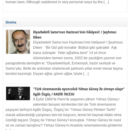
human laws. Although saddened in very personal ways by the […]
Sinema
Diyarbekirli Samo’nun Hazinses’inin hikâyesi! / Şeyhmus
Diken
Diyarbekirli Samo’nun Hazinses’inin hikâyesi! / Şeyhmus
Diken “Bir Gül gibi kıvraktır Bülbül gibi şakraktır Aşk
bana ızdıraptır Yeter ağlatma beni” 14 yıl önce
ölümünden hemen sonra, 2002’de yazdığım yazının son
paragrafında demiştim ki: “Diyarbekirliydi, Ermeniydi, hazin sesliydi ve
Samo’ydu. Belki de ardından söylenecek şarkısını yıllar evvel mezar taşına
kendisi kazımıştı. Duyan ağlar, gören ağlar, böyle […]
“Türk sinemasında oyunculuk Yılmaz Güney ile zirveye ulaşır”
Agâh Özgüç / KADİR İNCESU
9 Eylül 1984’te Paris’te yaşamını yitiren Yılmaz Güney’i
yakından tanıyan isimlerden biri de Türk sinemasının
yaşayan tarihçisi Agâh Özgüç. Özgüç’ün “Yılmaz Güney Filmleri Tarihi”
olarak adlandırdığı çalışması tam bir başvuru, temel bir kaynak kitabı olma
özelliği taşıyor. Özgüç ile Yılmaz Güney’i konuştuk. Yılmaz Güney ile nasıl
ve ne zaman tanıştınız? Yılmaz Güney’in Anadolu sinemalarında gösterimi