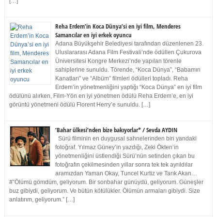
[…]
Reha Erdem’in Koca Dünya’si en iyi film, Menderes
Samancılar en iyi erkek oyuncu
Adana Büyükşehir Belediyesi tarafından düzenlenen 23.
Uluslararası Adana Film Festivali’nde ödüllen Çukurova
Üniversitesi Kongre Merkezi’nde yapılan törenle
sahiplerine sunuldu. Törende, “Koca Dünya”, “Babamın
Kanatları” ve “Albüm” filmleri ödülleri topladı. Reha
Erdem’in yönetmenliğini yaptığı “Koca Dünya” en iyi film
ödülünü alırken, Film-Yön en iyi yönetmen ödülü Reha Erdem’e, en iyi
görüntü yönetmeni ödülü Florent Herry’e sunuldu. […]
‘Bahar ülkesi’nden bize bakıyorlar* / Sevda AYDIN
Sürü filminin en duygusal sahnelerinden biri yandaki
fotoğraf. Yılmaz Güney’in yazdığı, Zeki Ökten’in
yönetmenliğini üstlendiği Sürü’nün setinden çıkan bu
fotoğrafın çekilmesinden yıllar sonra tek tek ayrıldılar
aramızdan Yaman Okay, Tuncel Kurtiz ve Tarık Akan…
#”Ölümü gömdüm, geliyorum. Bir sonbahar günüydü, geliyorum. Güneşler
buz gibiydi, geliyorum. Ve bütün kötülükler. Ölümün armaları gibiydi. Size
anlatırım, geliyorum.” […]