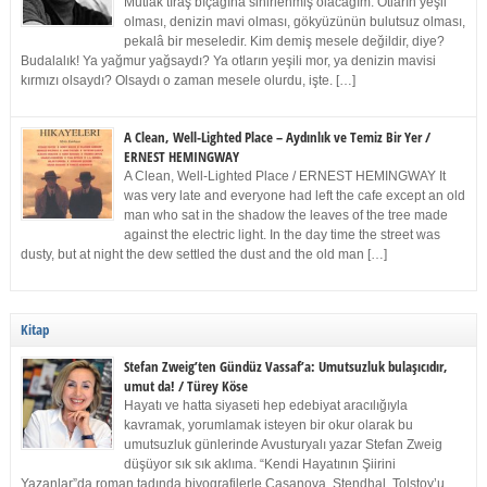
Mutlak tıraş bıçağına sinirlenmiş olacağım. Otların yeşil
olması, denizin mavi olması, gökyüzünün bulutsuz olması,
pekalâ bir meseledir. Kim demiş mesele değildir, diye?
Budalalık! Ya yağmur yağsaydı? Ya otların yeşili mor, ya denizin mavisi
kırmızı olsaydı? Olsaydı o zaman mesele olurdu, işte. […]
A Clean, Well-Lighted Place – Aydınlık ve Temiz Bir Yer /
ERNEST HEMINGWAY
A Clean, Well-Lighted Place / ERNEST HEMINGWAY It
was very late and everyone had left the cafe except an old
man who sat in the shadow the leaves of the tree made
against the electric light. In the day time the street was
dusty, but at night the dew settled the dust and the old man […]
Kitap
Stefan Zweig’ten Gündüz Vassaf’a: Umutsuzluk bulaşıcıdır,
umut da! / Türey Köse
Hayatı ve hatta siyaseti hep edebiyat aracılığıyla
kavramak, yorumlamak isteyen bir okur olarak bu
umutsuzluk günlerinde Avusturyalı yazar Stefan Zweig
düşüyor sık sık aklıma. “Kendi Hayatının Şiirini
Yazanlar”da roman tadında biyografilerle Casanova, Stendhal, Tolstoy’u