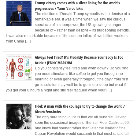
Trump victory comes with a silver lining for the world’s
progressives / Yanis Varoufakis
The election of Donald Trump symbolises the demise of a
remarkable era. It was a time when we saw the curious
spectacle of a superpower, the US, growing stronger
because of – rather than despite – its burgeoning deficits.
It was also remarkable because of the sudden influx of two billion workers –
from China […]
Always Feel Tired? It’s Probably Because Your Body Is Too
Acidic / JENNY MARCHAL
Do you constantly feel tired and worn down? Do you find
you need stimulants like coffee to get you through the
morning or even generally throughout the day? Your first
go-to solution may well be to get more sleep but what if
you get your 8 hours a night and still feel fatigued when your […]
Fidel: A man with the courage to try to change the world /
Álvaro Fernández
The only sure thing in life is that we all must die. Having
seen the occasional images of the frail Fidel Castro at 90,
one knew that sooner rather than later the leader of the
Cuban Revolution would succumb to that most strict of all