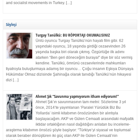
and socialist movements in Turkey. […]
Söyleşi
Turgay Tanülkü: BU RÖPORTAJI OKUMALISINIZ
Ünlü oyuncu Turgay Tanülkü’nün hayatı film gibi. 62
yaşındaki oyuncu, 18 yaşında girdiği cezaevinden 26
yaşında başka biri olarak çıkmış. Özgürlüğe ilk adımı
atarken “Ben geri döneceğim buraya!” diye bir söz vermiş
kendine. Tanülkü, ömrünü cezaevlerinde mahkumları
tiyatroyla buluşturmaya adamış bir oyuncu… Çoğu insanın Eşkıya Dünyaya
Hükümdar Olmaz dizisinde Şahinağa olarak tanıdığı Tanülkü’nün hikayesi
dizi […]
Ahmet Şık “Savunma yapmıyorum itham ediyorum!”
Ahmet Şık’ın savunmasının tam metni: Sözlerime 3 yıl
önce, 2014’te yayımlanan ‘Paralel Yürüdük Biz Bu
Yollarda’ isimli kitabımın önsözünden bir alıntıyla
başlayacağım. AKP ve Gülen Cemaati arasındaki mafyatik
iktidar ortaklığının nasıl dağıldığını anlatan bu inceleme-
araştırma kitabımın önsözü şöyle başlıyor: “Türkiye’yi siyasal ve toplumsal
olarak beraber dönüştüren iki güç olan AKP ile Gülen Cemaati’nin