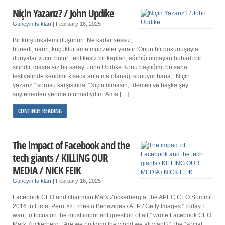
Niçin Yazarız? / John Updike
Güneyin Işıkları
|
February 16, 2025
Bir kurşunkalemi düşünün. Ne kadar sessiz,
hünerli, narin, küçüktür ama mucizeler yaratır! Onun bir dokunuşuyla
dünyalar vücut bulur; tehlikesiz bir kaplan, ağırlığı olmayan buharlı bir
silindir, masrafsız bir saray. John Updike Konu başlığım, bu sanat
festivalinde kendimi kısaca anlatma olanağı sunuyor bana; “Niçin
yazarız,” sorusu karşısında, “Niçin olmasın,” demeli ve başka şey
söylemeden yerime oturmalıydım. Ama […]
CONTINUE READING
The impact of Facebook and the
tech giants / KILLING OUR
MEDIA / NICK FEIK
Güneyin Işıkları
|
February 16, 2025
Facebook CEO and chairman Mark Zuckerberg at the APEC CEO Summit
2016 in Lima, Peru. © Ernesto Benavides / AFP / Getty Images “Today I
want to focus on the most important question of all,” wrote Facebook CEO
Mark Zuckerberg. “Are we building the world we all want?” The “social