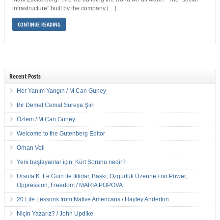
infrastructure” built by the company […]
CONTINUE READING
Recent Posts
Her Yanım Yangın / M Can Guney
Bir Demet Cemal Süreya Şiiri
Özlem / M Can Guney
Welcome to the Gutenberg Editor
Orhan Veli
Yeni başlayanlar için: Kürt Sorunu nedir?
Ursula K. Le Guin ile İktidar, Baskı, Özgürlük Üzerine / on Power,
Oppression, Freedom / MARIA POPOVA
20 Life Lessons from Native Americans / Hayley Anderton
Niçin Yazarız? / John Updike