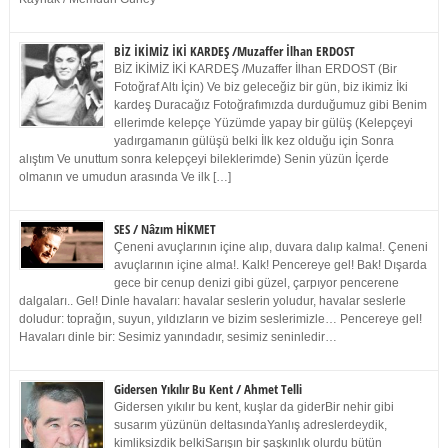
BİZ İKİMİZ İKİ KARDEŞ /Muzaffer İlhan ERDOST
BİZ İKİMİZ İKİ KARDEŞ /Muzaffer İlhan ERDOST (Bir
Fotoğraf Altı İçin) Ve biz geleceğiz bir gün, biz ikimiz İki
kardeş Duracağız Fotoğrafımızda durduğumuz gibi Benim
ellerimde kelepçe Yüzümde yapay bir gülüş (Kelepçeyi
yadırgamanın gülüşü belki İlk kez olduğu için Sonra
alıştım Ve unuttum sonra kelepçeyi bileklerimde) Senin yüzün İçerde
olmanın ve umudun arasında Ve ilk […]
SES / Nâzım HİKMET
Çeneni avuçlarının içine alıp, duvara dalıp kalma!. Çeneni
avuçlarının içine alma!. Kalk! Pencereye gel! Bak! Dışarda
gece bir cenup denizi gibi güzel, çarpıyor pencerene
dalgaları.. Gel! Dinle havaları: havalar seslerin yoludur, havalar seslerle
doludur: toprağın, suyun, yıldızların ve bizim seslerimizle… Pencereye gel!
Havaları dinle bir: Sesimiz yanındadır, sesimiz seninledir…
Gidersen Yıkılır Bu Kent / Ahmet Telli
Gidersen yıkılır bu kent, kuşlar da giderBir nehir gibi
susarım yüzünün deltasındaYanlış adreslerdeydik,
kimliksizdik belkiSarışın bir şaşkınlık olurdu bütün