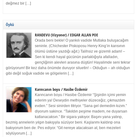
değmez bir […]
Öykü
RANDEVU (Vizyoner) / EDGAR ALLAN POE
Orada beni bekle! O yankılı vadide Mutlaka buluşacağım
seninle. (Chichester Piskoposu Henry King’in karısının
ölümü üstüne yazdığı ağıt.) Talihsiz ve gizemli adam! –
Sen ki kendi hayal gücünün parlaklığıyla afalladın,
gençliğinin alevleri arasına düştün! Hayalimde seni tekrar
görüyorum! Bir kez daha önümde duruyor siluetin! – Olduğun – ah olduğun
gibi değil soğuk vadide ve gölgelerin […]
Karıncanın boyu / Hasibe Özdemir
Karıncanın boyu / Hasibe Özdemir “Şişirdin içimi yemin
ederim ya! Deseydin methiyeler düzeceğiz, çıkmazdım
evden.” Sesi sinirden titriyor. “Sana gel demedim kızım.”
diyorum sakince. “Takıldın peşime madem, ne duyarsan
katlanacaksın.” Bir sigara yakıyor. Başını yana yatırıp,
bezmiş annelerin yılgın bakışıyla süzüyor beni. Kaşlarımı kaldırıp ona
bakıyorum ben de. Pes ediyor. “Git nereye atacaksan at, ben mezeleri
söylüyorum […]