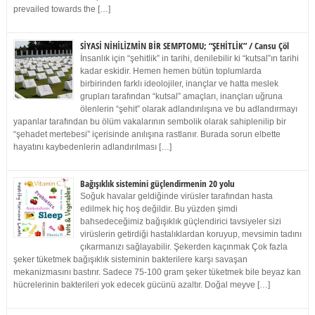
prevailed towards the […]
SİYASİ NİHİLİZMİN BİR SEMPTOMU; “ŞEHİTLİK” / Cansu Çöl
İnsanlık için “şehitlik” in tarihi, denilebilir ki “kutsal”ın tarihi
kadar eskidir. Hemen hemen bütün toplumlarda
birbirinden farklı ideolojiler, inançlar ve hatta meslek
grupları tarafından “kutsal” amaçları, inançları uğruna
ölenlerin “şehit” olarak adlandırılışına ve bu adlandırmayı
yapanlar tarafından bu ölüm vakalarının sembolik olarak sahiplenilip bir
“şehadet mertebesi” içerisinde anılışına rastlanır. Burada sorun elbette
hayatını kaybedenlerin adlandırılması […]
Bağışıklık sistemini güçlendirmenin 20 yolu
Soğuk havalar geldiğinde virüsler tarafından hasta
edilmek hiç hoş değildir. Bu yüzden şimdi
bahsedeceğimiz bağışıklık güçlendirici tavsiyeler sizi
virüslerin getirdiği hastalıklardan koruyup, mevsimin tadını
çıkarmanızı sağlayabilir. Şekerden kaçınmak Çok fazla
şeker tüketmek bağışıklık sisteminin bakterilere karşı savaşan
mekanizmasını bastırır. Sadece 75-100 gram şeker tüketmek bile beyaz kan
hücrelerinin bakterileri yok edecek gücünü azaltır. Doğal meyve […]