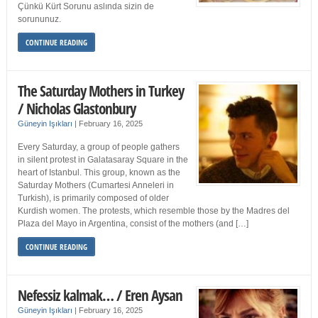
Çünkü Kürt Sorunu aslında sizin de
sorununuz.
CONTINUE READING
The Saturday Mothers in Turkey
/ Nicholas Glastonbury
Güneyin Işıkları
|
February 16, 2025
Every Saturday, a group of people gathers
in silent protest in Galatasaray Square in the
heart of Istanbul. This group, known as the
Saturday Mothers (Cumartesi Anneleri in
Turkish), is primarily composed of older
Kurdish women. The protests, which resemble those by the Madres del
Plaza del Mayo in Argentina, consist of the mothers (and […]
CONTINUE READING
Nefessiz kalmak… / Eren Aysan
Güneyin Işıkları
|
February 16, 2025