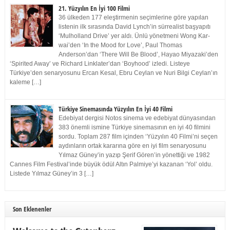
21. Yüzyılın En İyi 100 Filmi
36 ülkeden 177 eleştirmenin seçimlerine göre yapılan
listenin ilk sırasında David Lynch’in sürrealist başyapıtı
‘Mulholland Drive’ yer aldı. Ünlü yönetmeni Wong Kar-
wai’den ‘In the Mood for Love’, Paul Thomas
Anderson’dan ‘There Will Be Blood’, Hayao Miyazaki’den
‘Spirited Away’ ve Richard Linklater’dan ‘Boyhood’ izledi. Listeye
Türkiye’den senaryosunu Ercan Kesal, Ebru Ceylan ve Nuri Bilgi Ceylan’ın
kaleme […]
Türkiye Sinemasında Yüzyılın En İyi 40 Filmi
Edebiyat dergisi Notos sinema ve edebiyat dünyasından
383 önemli ismine Türkiye sinemasının en iyi 40 filmini
sordu. Toplam 287 film içinden ‘Yüzyılın 40 Filmi’ni seçen
aydınların ortak kararına göre en iyi film senaryosunu
Yılmaz Güney’in yazıp Şerif Gören’in yönettiği ve 1982
Cannes Film Festival’inde büyük ödül Altın Palmiye’yi kazanan ‘Yol’ oldu.
Listede Yılmaz Güney’in 3 […]
Son Eklenenler