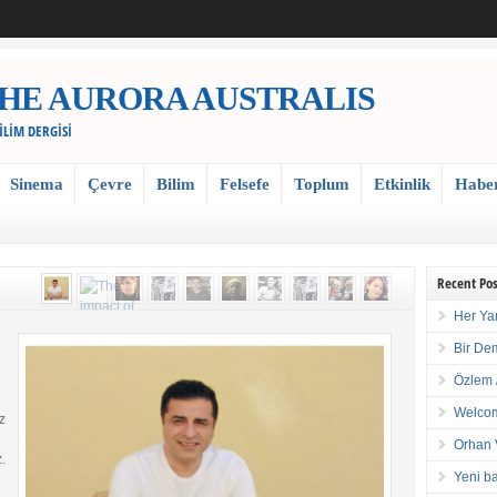
 / THE AURORA AUSTRALIS
BİLİM DERGİSİ
Sinema
Çevre
Bilim
Felsefe
Toplum
Etkinlik
Habe
Recent Pos
Her Ya
Bir De
Özlem 
Welcom
z
Orhan 
.
Yeni ba