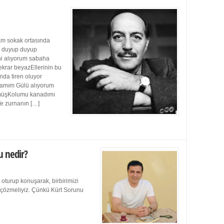
m sokak ortasında
ı duyup duyup
ini alıyorum sabaha
ekrar beyazEllerinin bu
da tiren oluyor
damım Gülü alıyorum
müşKolumu kanadımı
Ve zurnanın […]
u nedir?
 oturup konuşarak, birbirimizi
e çözmeliyiz. Çünkü Kürt Sorunu