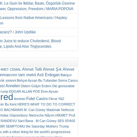
K. Le Guin ile İktidar, Baskı, Özgürlük Üzerine
ower, Oppression, Freedom / MARIA POPOVA
e Lessons from Native Americans / Hayley
on
Yazarız? / John Updike
n Juice to reduce Cholesterol, Blood
, Lipids And Also Triglycerides
Ahmet Telli
Ahmet Şık
Ahmet
HMET CEMAL
unmasının tam metni
Asli Erdogan
Bakişın
klık sistemi
Behçet Aysan
Bu Tufandan Sonra
Cansu
si Anneleri
Didem Gülçin Erdem
Die gestundete
Trump
EDGAR ALLAN POE
Eren Aysan
ured
Fidel Castro
feminist
Fikret YAZ
ılır Bu Kent
HERE’S WHAT TO DO TO CORRECT
RG BACHMANN
M. Can Güney
Madımak
Nefessiz
cholas Glastonbury
Nietzsche
Nâzım HİKMET
Prof.
RANDEVU
Sarıl Bana . M Can Güney
SES
SİYASİ
N BİR SEMPTOMU
the Saturday Mothers
Trump
 with a silver lining for the world’s progressives