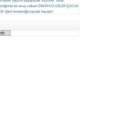
ne kadar faşizmi yaşayacak
Vizyoner
Yanis
üreğimde bir avuç volkan
ÖMÜR'CÜ GELDİ ÇOCUK
LİK
‘Şiirin beslendiği kaynak hayattır’