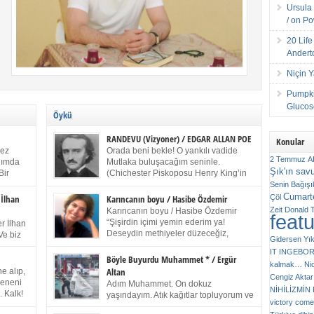
Ursula 
/ on P
20 Lif
Andert
Niçin 
Pumpki
Glucose
Öykü
RANDEVU (Vizyoner) / EDGAR ALLAN POE
Konular
kez
Orada beni bekle! O yankılı vadide
2 Temmuz
A
anımda
Mutlaka buluşacağım seninle.
Şık'ın sav
Bir
(Chichester Piskoposu Henry King’in
ıp
karısının ölümü üstüne yazdığı ağıt.)
Senin
Bağışı
m bir
Talihsiz ve gizemli adam! – Sen ki kendi hayal
Cumarte
Çöl
 İlhan
Karıncanın boyu / Hasibe Özdemir
gücünün parlaklığıyla afalladın, gençliğinin alevleri
Zeit
Donald 
Karıncanın boyu / Hasibe Özdemir
feat
ziran
arasına düştün! Hayalimde seni tekrar görüyorum!
“Şişirdin içimi yemin ederim ya!
r İlhan
Bir kez daha önümde duruyor siluetin! – Olduğun –
Deseydin methiyeler düzeceğiz,
Ve biz
Gidersen Yık
ah olduğun gibi değil soğuk vadide ve gölgelerin […]
çıkmazdım evden.” Sesi sinirden
 kardeş
IT
INGEBO
titriyor. “Sana gel demedim kızım.” diyorum sakince.
Benim
Böyle Buyurdu Muhammet * / Ergür
kalmak…
Ni
“Takıldın peşime madem, ne duyarsan
Altan
e alıp,
Cengiz Aktar
katlanacaksın.” Bir sigara yakıyor. Başını yana yatırıp,
 olduğu
Çeneni
Adım Muhammet. On dokuz
bezmiş annelerin yılgın bakışıyla süzüyor beni.
NİHİLİZMİ
. Kalk!
yaşındayım. Atık kağıtlar topluyorum ve
Kaşlarımı kaldırıp ona bakıyorum ben de. Pes ediyor.
victory comes
ışarda
Kızılay`dan Ulus`a kadar üç kez
“Git nereye atacaksan at, ben mezeleri söylüyorum