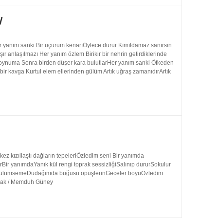
y
 yanım sanki Bir uçurum kenarıÖylece durur Kımıldamaz sanırsın
 anlaşılmazı Her yanım özlem Birikir bir nehrin getirdiklerinde
 boynuma Sonra birden düşer kara bulutlarHer yanım sanki Öfkeden
bir kavga Kurtul elem ellerinden gülüm Artık uğraş zamanıdırArtık
 kızıllaştı dağların tepeleriÖzledim seni Bir yanımda
rBir yanımdaYanık kül rengi toprak sessizliğiSalınıp dururSokulur
uk gülümsemeDudağımda buğusu öpüşlerinGeceler boyuÖzledim
ynak / Memduh Güney