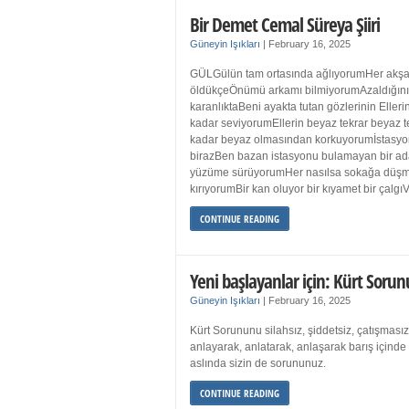
Bir Demet Cemal Süreya Şiiri
Güneyin Işıkları
|
February 16, 2025
GÜLGülün tam ortasında ağlıyorumHer akşa
öldükçeÖnümü arkamı bilmiyorumAzaldığın
karanlıktaBeni ayakta tutan gözlerinin Eller
kadar seviyorumEllerin beyaz tekrar beyaz t
kadar beyaz olmasından korkuyorumİstasyon
birazBen bazan istasyonu bulamayan bir a
yüzüme sürüyorumHer nasılsa sokağa düş
kırıyorumBir kan oluyor bir kıyamet bir çalgı
CONTINUE READING
Yeni başlayanlar için: Kürt Sorun
Güneyin Işıkları
|
February 16, 2025
Kürt Sorununu silahsız, şiddetsiz, çatışmasız
anlayarak, anlatarak, anlaşarak barış içind
aslında sizin de sorununuz.
CONTINUE READING