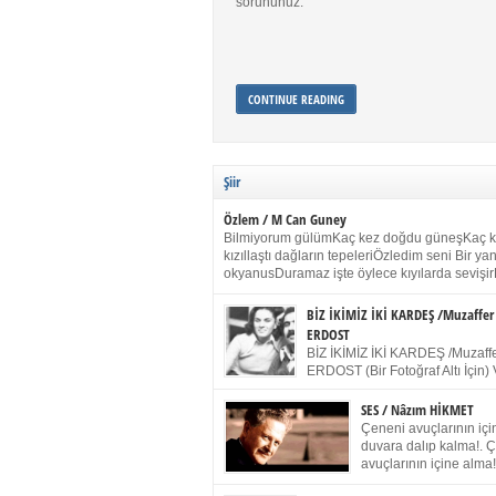
sorununuz.
CONTINUE READING
Şiir
Özlem / M Can Guney
Bilmiyorum gülümKaç kez doğdu güneşKaç 
kızıllaştı dağların tepeleriÖzledim seni Bir y
okyanusDuramaz işte öylece kıyılarda sevişir
yanımdaYanık kül rengi toprak sessizliğiSalın
dururSokulur yalnızlığıma kokun olur Gözleri
BİZ İKİMİZ İKİ KARDEŞ /Muzaffer
buruk gülümsemeDudağımda buğusu
ERDOST
öpüşlerinGeceler boyuÖzledim seni 2004 Ha
BİZ İKİMİZ İKİ KARDEŞ /Muzaffe
Sydney / Toplumsal Kaynak / Memduh Güney
ERDOST (Bir Fotoğraf Altı İçin) 
geleceğiz bir gün, biz ikimiz İki
Duracağız Fotoğrafımızda durduğumuz gibi 
SES / Nâzım HİKMET
ellerimde kelepçe Yüzümde yapay bir gülüş
Çeneni avuçlarının için
(Kelepçeyi yadırgamanın gülüşü belki İlk kez
duvara dalıp kalma!. 
için Sonra alıştım Ve unuttum sonra kelepçeyi
avuçlarının içine alma!
bileklerimde) Senin yüzün İçerde olmanın ve
Pencereye gel! Bak! D
umudun arasında Ve ilk […]