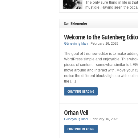
more sleep but what if you get your 8 hours a
The only sure thing in life is tha
and still feel fatigued when your […]
must die. Having seen the occa
images of the frail Fidel Castro 
one knew that sooner rather than later the lea
the Cuban Revolution would succumb to that
Son Eklenenler
strict of all human laws. Although saddened i
personal ways by the […]
Welcome to the Gutenberg Edito
Güneyin Işıkları
|
February 16, 2025
The goal of this new editor is to make adding
WordPress simple and enjoyable. This whol
pieces of content—somewhat similar to LEG
move around and interact with. Move your cu
notice the different blocks light up with outl
the […]
CONTINUE READING
Orhan Veli
Güneyin Işıkları
|
February 16, 2025
CONTINUE READING