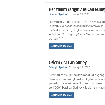
Her Yanım Yangın / M Can Gune
Güneyin Işıkları
|
February 16, 2025
Her yanım yangın İnceden uzanır Sivas’aHer
DünyaNe yapacağını şaşırmışAnlamaya çalışır
usulcaHer yanım gülüşleri Sımsıcak sarılır
sırılsıklam Şu yorgun yürekte Durdurulamaz 
denizin […]
CONTINUE READING
Özlem / M Can Guney
Güneyin Işıkları
|
February 16, 2025
Bilmiyorum gülümKaç kez doğdu güneşKaç kez
okyanusDuramaz işte öylece kıyılarda sevişi
yalnızlığıma kokun olur Gözlerim bir bur
seni 2004 Haziran Sydney / Toplumsal Ka
CONTINUE READING