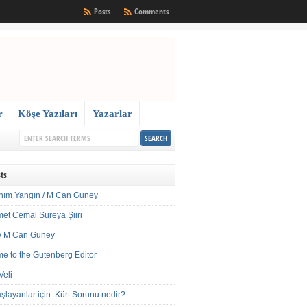
Posts
Comments
r
Köşe Yazıları
Yazarlar
ts
nım Yangın / M Can Guney
met Cemal Süreya Şiiri
/ M Can Guney
e to the Gutenberg Editor
Veli
şlayanlar için: Kürt Sorunu nedir?