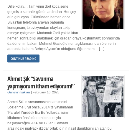
Dille kolay… Tam yirmi dört koca sene
geçmiş o karanlık günün ardından. Her şey
dün gibi oysa. Ölümünden hemen önce
Sıvas’tan telefonla arayan babamla
konuşmam, televizyondan olayları takip
etmeye çalışmam, Madımak Oteli yakıldıktan
hemen sonra bilgi alabilmek için oradan oraya koşturmam; sonrasında
da dönemin bakanı Mehmet Gazioğlu’nun açıklamasından ölenlerin
arasında babam Behçet Aysan’ın olduğunu öğrenmem… […]
CONTINUE READING
Ahmet Şık “Savunma
yapmıyorum itham ediyorum!”
Güneyin Işıkları
|
February 16, 2025
Ahmet Şık’ın savunmasının tam metni:
Sözlerime 3 yıl önce, 2014’te yayımlanan
‘Paralel Yürüdük Biz Bu Yollarda’ isimli
kitabımın önsözünden bir alıntıyla
başlayacağım. AKP ve Gülen Cemaati
arasındaki mafyatik iktidar ortaklığının nasıl dağıldığını anlatan bu