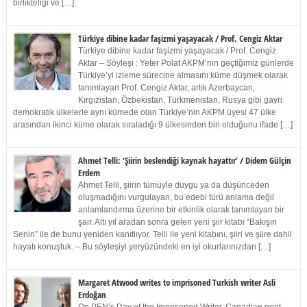
birlikteliği ve […]
Türkiye dibine kadar faşizmi yaşayacak / Prof. Cengiz Aktar
Türkiye dibine kadar faşizmi yaşayacak / Prof. Cengiz
Aktar – Söyleşi : Yeter Polat AKPM’nin geçtiğimiz günlerde
Türkiye’yi izleme sürecine almasını küme düşmek olarak
tanımlayan Prof. Cengiz Aktar, artık Azerbaycan,
Kırgızistan, Özbekistan, Türkmenistan, Rusya gibi gayri
demokratik ülkelerle aynı kümede olan Türkiye’nin AKPM üyesi 47 ülke
arasından ikinci küme olarak sıraladığı 9 ülkesinden biri olduğunu ifade […]
Ahmet Telli: ‘Şiirin beslendiği kaynak hayattır’ / Didem Gülçin
Erdem
Ahmet Telli, şiirin tümüyle duygu ya da düşünceden
oluşmadığını vurgulayan, bu edebi türü anlama değil
anlamlandırma üzerine bir etkinlik olarak tanımlayan bir
şair. Altı yıl aradan sonra gelen yeni şiir kitabı “Bakışın
Senin” ile de bunu yeniden kanıtlıyor. Telli ile yeni kitabını, şiiri ve şiire dahil
hayatı konuştuk. – Bu söyleşiyi yeryüzündeki en iyi okurlarınızdan […]
Margaret Atwood writes to imprisoned Turkish writer Asli
Erdoğan