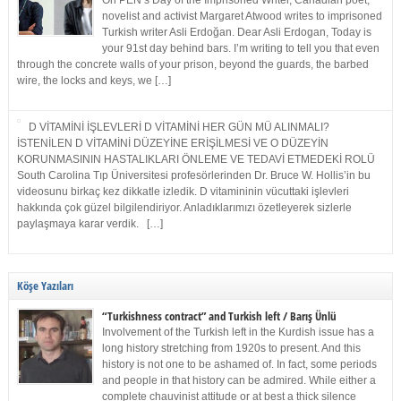
On PEN’s Day of the Imprisoned Writer, Canadian poet,
novelist and activist Margaret Atwood writes to imprisoned
Turkish writer Asli Erdoğan. Dear Asli Erdogan, Today is
your 91st day behind bars. I’m writing to tell you that even
through the concrete walls of your prison, beyond the guards, the barbed
wire, the locks and keys, we […]
D VİTAMİNİ İŞLEVLERİ D VİTAMİNİ HER GÜN MÜ ALINMALI?
İSTENİLEN D VİTAMİNİ DÜZEYİNE ERİŞİLMESİ VE O DÜZEYİN
KORUNMASININ HASTALIKLARI ÖNLEME VE TEDAVİ ETMEDEKİ ROLÜ
South Carolina Tıp Üniversitesi profesörlerinden Dr. Bruce W. Hollis’in bu
videosunu birkaç kez dikkatle izledik. D vitamininin vücuttaki işlevleri
hakkında çok güzel bilgilendiriyor. Anladıklarımızı özetleyerek sizlerle
paylaşmaya karar verdik. […]
Köşe Yazıları
“Turkishness contract” and Turkish left / Barış Ünlü
Involvement of the Turkish left in the Kurdish issue has a
long history stretching from 1920s to present. And this
history is not one to be ashamed of. In fact, some periods
and people in that history can be admired. While either a
complete chauvinist attitude or at best a thick silence