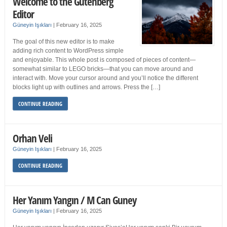
Welcome to the Gutenberg
Editor
Güneyin Işıkları
|
February 16, 2025
The goal of this new editor is to make
adding rich content to WordPress simple
and enjoyable. This whole post is composed of pieces of content—
somewhat similar to LEGO bricks—that you can move around and
interact with. Move your cursor around and you’ll notice the different
blocks light up with outlines and arrows. Press the […]
CONTINUE READING
Orhan Veli
Güneyin Işıkları
|
February 16, 2025
CONTINUE READING
Her Yanım Yangın / M Can Guney
Güneyin Işıkları
|
February 16, 2025