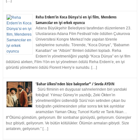
[…]
Reha Erdem’in Koca Dünya’si en iyi film, Menderes
Samancılar en iyi erkek oyuncu
Adana Büyükşehir Belediyesi tarafından düzenlenen 23.
Uluslararası Adana Film Festivali’nde ödüllen Çukurova
Üniversitesi Kongre Merkezi’nde yapılan törenle
sahiplerine sunuldu. Törende, “Koca Dünya”, “Babamın
Kanatları” ve “Albüm” filmleri ödülleri topladı. Reha
Erdem’in yönetmenliğini yaptığı “Koca Dünya” en iyi film
ödülünü alırken, Film-Yön en iyi yönetmen ödülü Reha Erdem’e, en iyi
görüntü yönetmeni ödülü Florent Herry’e sunuldu. […]
‘Bahar ülkesi’nden bize bakıyorlar* / Sevda AYDIN
Sürü filminin en duygusal sahnelerinden biri yandaki
fotoğraf. Yılmaz Güney’in yazdığı, Zeki Ökten’in
yönetmenliğini üstlendiği Sürü’nün setinden çıkan bu
fotoğrafın çekilmesinden yıllar sonra tek tek ayrıldılar
aramızdan Yaman Okay, Tuncel Kurtiz ve Tarık Akan…
#”Ölümü gömdüm, geliyorum. Bir sonbahar günüydü, geliyorum. Güneşler
buz gibiydi, geliyorum. Ve bütün kötülükler. Ölümün armaları gibiydi. Size
anlatırım, geliyorum.” […]