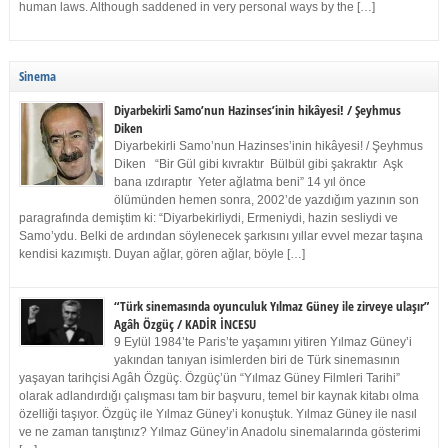
human laws. Although saddened in very personal ways by the […]
Sinema
Diyarbekirli Samo’nun Hazinses’inin hikâyesi! / Şeyhmus
Diken
Diyarbekirli Samo’nun Hazinses’inin hikâyesi! / Şeyhmus
Diken “Bir Gül gibi kıvraktır Bülbül gibi şakraktır Aşk
bana ızdıraptır Yeter ağlatma beni” 14 yıl önce
ölümünden hemen sonra, 2002’de yazdığım yazının son
paragrafında demiştim ki: “Diyarbekirliydi, Ermeniydi, hazin sesliydi ve
Samo’ydu. Belki de ardından söylenecek şarkısını yıllar evvel mezar taşına
kendisi kazımıştı. Duyan ağlar, gören ağlar, böyle […]
“Türk sinemasında oyunculuk Yılmaz Güney ile zirveye ulaşır”
Agâh Özgüç / KADİR İNCESU
9 Eylül 1984’te Paris’te yaşamını yitiren Yılmaz Güney’i
yakından tanıyan isimlerden biri de Türk sinemasının
yaşayan tarihçisi Agâh Özgüç. Özgüç’ün “Yılmaz Güney Filmleri Tarihi”
olarak adlandırdığı çalışması tam bir başvuru, temel bir kaynak kitabı olma
özelliği taşıyor. Özgüç ile Yılmaz Güney’i konuştuk. Yılmaz Güney ile nasıl
ve ne zaman tanıştınız? Yılmaz Güney’in Anadolu sinemalarında gösterimi