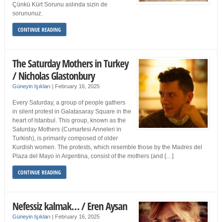
Çünkü Kürt Sorunu aslında sizin de
sorununuz.
CONTINUE READING
The Saturday Mothers in Turkey
/ Nicholas Glastonbury
Güneyin Işıkları
|
February 16, 2025
Every Saturday, a group of people gathers
in silent protest in Galatasaray Square in the
heart of Istanbul. This group, known as the
Saturday Mothers (Cumartesi Anneleri in
Turkish), is primarily composed of older
Kurdish women. The protests, which resemble those by the Madres del
Plaza del Mayo in Argentina, consist of the mothers (and […]
CONTINUE READING
Nefessiz kalmak… / Eren Aysan
Güneyin Işıkları
|
February 16, 2025