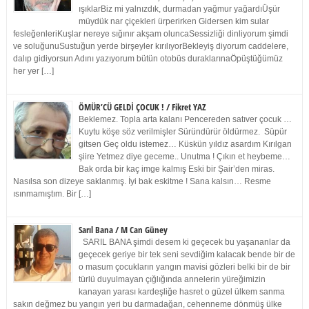
ışıklarBiz mi yalnızdık, durmadan yağmur yağardıÜşür
müydük nar çiçekleri ürperirken Gidersen kim sular
fesleğenleriKuşlar nereye sığınır akşam oluncaSessizliği dinliyorum şimdi
ve soluğunuSustuğun yerde birşeyler kırılıyorBekleyiş diyorum caddelere,
dalıp gidiyorsun Adını yazıyorum bütün otobüs duraklarınaÖpüştüğümüz
her yer […]
ÖMÜR’CÜ GELDİ ÇOCUK ! / Fikret YAZ
Beklemez. Topla arta kalanı Pencereden satıver çocuk …
Kuytu köşe söz verilmişler Süründürür öldürmez. Süpür
gitsen Geç oldu istemez… Küskün yıldız asardım Kırılgan
şiire Yetmez diye geceme.. Unutma ! Çıkın et heybeme…
Bak orda bir kaç imge kalmış Eski bir Şair’den miras.
Nasılsa son dizeye saklanmış. İyi bak eskitme ! Sana kalsın… Resme
ısınmamıştım. Bir […]
Sarıl Bana / M Can Güney
SARIL BANA şimdi desem ki geçecek bu yaşananlar da
geçecek geriye bir tek seni sevdiğim kalacak bende bir de
o masum çocukların yangın mavisi gözleri belki bir de bir
türlü duyulmayan çığlığında annelerin yüreğimizin
kanayan yarası kardeşliğe hasret o güzel ülkem sanma
sakın değmez bu yangın yeri bu darmadağan, cehenneme dönmüş ülke