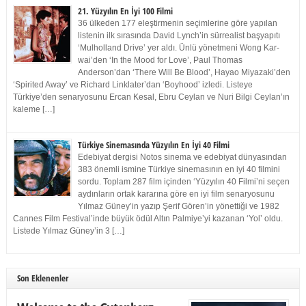
21. Yüzyılın En İyi 100 Filmi
36 ülkeden 177 eleştirmenin seçimlerine göre yapılan
listenin ilk sırasında David Lynch’in sürrealist başyapıtı
‘Mulholland Drive’ yer aldı. Ünlü yönetmeni Wong Kar-
wai’den ‘In the Mood for Love’, Paul Thomas
Anderson’dan ‘There Will Be Blood’, Hayao Miyazaki’den
‘Spirited Away’ ve Richard Linklater’dan ‘Boyhood’ izledi. Listeye
Türkiye’den senaryosunu Ercan Kesal, Ebru Ceylan ve Nuri Bilgi Ceylan’ın
kaleme […]
Türkiye Sinemasında Yüzyılın En İyi 40 Filmi
Edebiyat dergisi Notos sinema ve edebiyat dünyasından
383 önemli ismine Türkiye sinemasının en iyi 40 filmini
sordu. Toplam 287 film içinden ‘Yüzyılın 40 Filmi’ni seçen
aydınların ortak kararına göre en iyi film senaryosunu
Yılmaz Güney’in yazıp Şerif Gören’in yönettiği ve 1982
Cannes Film Festival’inde büyük ödül Altın Palmiye’yi kazanan ‘Yol’ oldu.
Listede Yılmaz Güney’in 3 […]
Son Eklenenler