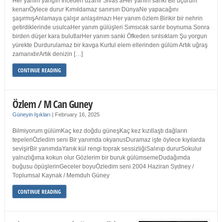
Her yanım yangın İnceden uzanır Sivas’aHer yanım sanki Bir uçurum
kenarıÖylece durur Kımıldamaz sanırsın DünyaNe yapacağını
şaşırmışAnlamaya çalışır anlaşılmazı Her yanım özlem Birikir bir nehrin
getirdiklerinde usulcaHer yanım gülüşleri Sımsıcak sarılır boynuma Sonra
birden düşer kara bulutlarHer yanım sanki Öfkeden sırılsıklam Şu yorgun
yürekte Durdurulamaz bir kavga Kurtul elem ellerinden gülüm Artık uğraş
zamanıdırArtık denizin […]
CONTINUE READING
Özlem / M Can Guney
Güneyin Işıkları
|
February 16, 2025
Bilmiyorum gülümKaç kez doğdu güneşKaç kez kızıllaştı dağların
tepeleriÖzledim seni Bir yanımda okyanusDuramaz işte öylece kıyılarda
sevişirBir yanımdaYanık kül rengi toprak sessizliğiSalınıp dururSokulur
yalnızlığıma kokun olur Gözlerim bir buruk gülümsemeDudağımda
buğusu öpüşlerinGeceler boyuÖzledim seni 2004 Haziran Sydney /
Toplumsal Kaynak / Memduh Güney
CONTINUE READING