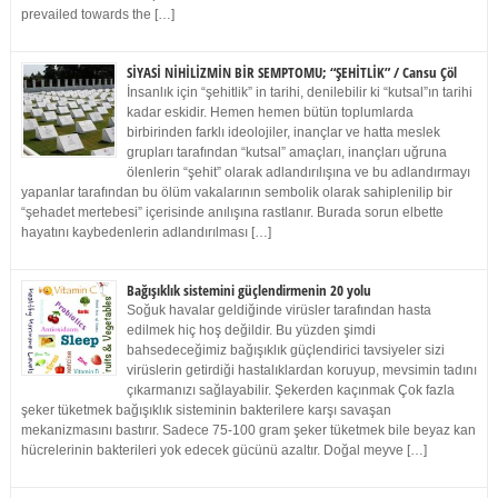
prevailed towards the […]
SİYASİ NİHİLİZMİN BİR SEMPTOMU; “ŞEHİTLİK” / Cansu Çöl
İnsanlık için “şehitlik” in tarihi, denilebilir ki “kutsal”ın tarihi
kadar eskidir. Hemen hemen bütün toplumlarda
birbirinden farklı ideolojiler, inançlar ve hatta meslek
grupları tarafından “kutsal” amaçları, inançları uğruna
ölenlerin “şehit” olarak adlandırılışına ve bu adlandırmayı
yapanlar tarafından bu ölüm vakalarının sembolik olarak sahiplenilip bir
“şehadet mertebesi” içerisinde anılışına rastlanır. Burada sorun elbette
hayatını kaybedenlerin adlandırılması […]
Bağışıklık sistemini güçlendirmenin 20 yolu
Soğuk havalar geldiğinde virüsler tarafından hasta
edilmek hiç hoş değildir. Bu yüzden şimdi
bahsedeceğimiz bağışıklık güçlendirici tavsiyeler sizi
virüslerin getirdiği hastalıklardan koruyup, mevsimin tadını
çıkarmanızı sağlayabilir. Şekerden kaçınmak Çok fazla
şeker tüketmek bağışıklık sisteminin bakterilere karşı savaşan
mekanizmasını bastırır. Sadece 75-100 gram şeker tüketmek bile beyaz kan
hücrelerinin bakterileri yok edecek gücünü azaltır. Doğal meyve […]