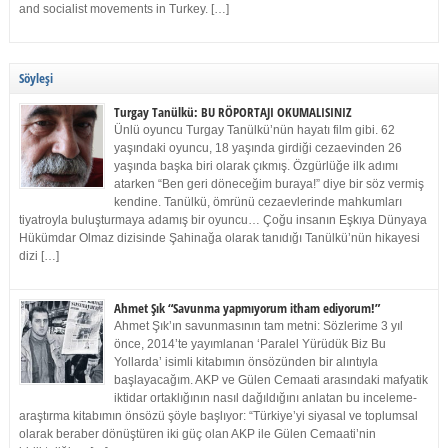
and socialist movements in Turkey. […]
Söyleşi
Turgay Tanülkü: BU RÖPORTAJI OKUMALISINIZ
Ünlü oyuncu Turgay Tanülkü’nün hayatı film gibi. 62
yaşındaki oyuncu, 18 yaşında girdiği cezaevinden 26
yaşında başka biri olarak çıkmış. Özgürlüğe ilk adımı
atarken “Ben geri döneceğim buraya!” diye bir söz vermiş
kendine. Tanülkü, ömrünü cezaevlerinde mahkumları
tiyatroyla buluşturmaya adamış bir oyuncu… Çoğu insanın Eşkıya Dünyaya
Hükümdar Olmaz dizisinde Şahinağa olarak tanıdığı Tanülkü’nün hikayesi
dizi […]
Ahmet Şık “Savunma yapmıyorum itham ediyorum!”
Ahmet Şık’ın savunmasının tam metni: Sözlerime 3 yıl
önce, 2014’te yayımlanan ‘Paralel Yürüdük Biz Bu
Yollarda’ isimli kitabımın önsözünden bir alıntıyla
başlayacağım. AKP ve Gülen Cemaati arasındaki mafyatik
iktidar ortaklığının nasıl dağıldığını anlatan bu inceleme-
araştırma kitabımın önsözü şöyle başlıyor: “Türkiye’yi siyasal ve toplumsal
olarak beraber dönüştüren iki güç olan AKP ile Gülen Cemaati’nin