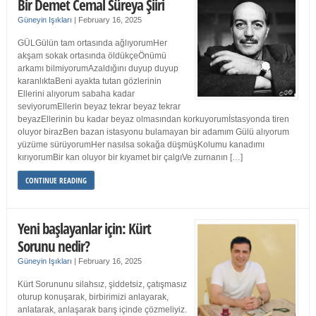
Bir Demet Cemal Süreya Şiiri
Güneyin Işıkları
|
February 16, 2025
GÜLGülün tam ortasında ağlıyorumHer
akşam sokak ortasında öldükçeÖnümü
arkamı bilmiyorumAzaldığını duyup duyup
karanlıktaBeni ayakta tutan gözlerinin
Ellerini alıyorum sabaha kadar
seviyorumEllerin beyaz tekrar beyaz tekrar
beyazEllerinin bu kadar beyaz olmasından korkuyorumİstasyonda tiren
oluyor birazBen bazan istasyonu bulamayan bir adamım Gülü alıyorum
yüzüme sürüyorumHer nasılsa sokağa düşmüşKolumu kanadımı
kırıyorumBir kan oluyor bir kıyamet bir çalgıVe zurnanın […]
CONTINUE READING
Yeni başlayanlar için: Kürt
Sorunu nedir?
Güneyin Işıkları
|
February 16, 2025
Kürt Sorununu silahsız, şiddetsiz, çatışmasız
oturup konuşarak, birbirimizi anlayarak,
anlatarak, anlaşarak barış içinde çözmeliyiz.