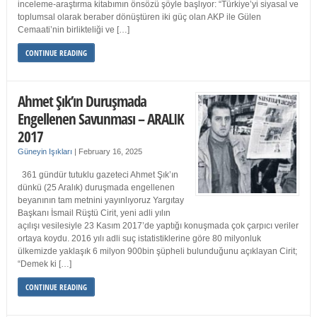
inceleme-araştırma kitabımın önsözü şöyle başlıyor: “Türkiye’yi siyasal ve
toplumsal olarak beraber dönüştüren iki güç olan AKP ile Gülen
Cemaati’nin birlikteliği ve […]
CONTINUE READING
Ahmet Şık’ın Duruşmada
Engellenen Savunması – ARALIK
2017
Güneyin Işıkları
|
February 16, 2025
361 gündür tutuklu gazeteci Ahmet Şık’ın
dünkü (25 Aralık) duruşmada engellenen
beyanının tam metnini yayınlıyoruz Yargıtay
Başkanı İsmail Rüştü Cirit, yeni adli yılın
açılışı vesilesiyle 23 Kasım 2017’de yaptığı konuşmada çok çarpıcı veriler
ortaya koydu. 2016 yılı adli suç istatistiklerine göre 80 milyonluk
ülkemizde yaklaşık 6 milyon 900bin şüpheli bulunduğunu açıklayan Cirit;
“Demek ki […]
CONTINUE READING