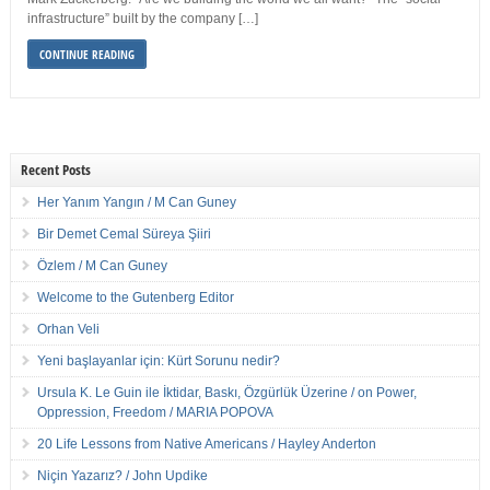
infrastructure” built by the company […]
CONTINUE READING
Recent Posts
Her Yanım Yangın / M Can Guney
Bir Demet Cemal Süreya Şiiri
Özlem / M Can Guney
Welcome to the Gutenberg Editor
Orhan Veli
Yeni başlayanlar için: Kürt Sorunu nedir?
Ursula K. Le Guin ile İktidar, Baskı, Özgürlük Üzerine / on Power,
Oppression, Freedom / MARIA POPOVA
20 Life Lessons from Native Americans / Hayley Anderton
Niçin Yazarız? / John Updike