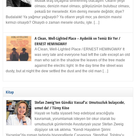
Mutlak tıraş bıçağına sinirlenmiş olacağım. Otların yeşil
olması, denizin mavi olması, gökyüzünün bulutsuz olması,
pekalâ bir meseledir. Kim demiş mesele değildir, diye?
Budalalık! Ya yağmur yağsaydı? Ya otların yeşili mor, ya denizin mavisi
kırmızı olsaydı? Olsaydı o zaman mesele olurdu, işte. […]
A Clean, Well-Lighted Place – Aydınlık ve Temiz Bir Yer /
ERNEST HEMINGWAY
A Clean, Well-Lighted Place / ERNEST HEMINGWAY It
was very late and everyone had left the cafe except an old
man who sat in the shadow the leaves of the tree made
against the electric light. In the day time the street was
dusty, but at night the dew settled the dust and the old man […]
Kitap
Stefan Zweig’ten Gündüz Vassaf’a: Umutsuzluk bulaşıcıdır,
umut da! / Türey Köse
Hayatı ve hatta siyaseti hep edebiyat aracılığıyla
kavramak, yorumlamak isteyen bir okur olarak bu
umutsuzluk günlerinde Avusturyalı yazar Stefan Zweig
düşüyor sık sık aklıma. “Kendi Hayatının Şiirini
Yazanlar”da roman tadında biyografilerle Casanova, Stendhal, Tolstoy’u