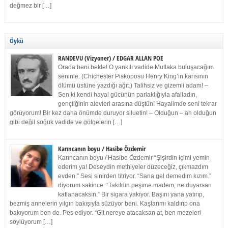
değmez bir […]
Öykü
RANDEVU (Vizyoner) / EDGAR ALLAN POE
Orada beni bekle! O yankılı vadide Mutlaka buluşacağım
seninle. (Chichester Piskoposu Henry King’in karısının
ölümü üstüne yazdığı ağıt.) Talihsiz ve gizemli adam! –
Sen ki kendi hayal gücünün parlaklığıyla afalladın,
gençliğinin alevleri arasına düştün! Hayalimde seni tekrar
görüyorum! Bir kez daha önümde duruyor siluetin! – Olduğun – ah olduğun
gibi değil soğuk vadide ve gölgelerin […]
Karıncanın boyu / Hasibe Özdemir
Karıncanın boyu / Hasibe Özdemir “Şişirdin içimi yemin
ederim ya! Deseydin methiyeler düzeceğiz, çıkmazdım
evden.” Sesi sinirden titriyor. “Sana gel demedim kızım.”
diyorum sakince. “Takıldın peşime madem, ne duyarsan
katlanacaksın.” Bir sigara yakıyor. Başını yana yatırıp,
bezmiş annelerin yılgın bakışıyla süzüyor beni. Kaşlarımı kaldırıp ona
bakıyorum ben de. Pes ediyor. “Git nereye atacaksan at, ben mezeleri
söylüyorum […]