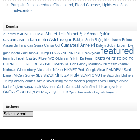
Pumpkin Juice to reduce Cholesterol, Blood Glucose, Lipids And Also
Triglycerides
Konular
Ahmet Telli
Ahmet Şık
Ahmet Şık'ın
2 Temmuz
AHMET CEMAL
savunmasının tam metni
Asli Erdogan
Bakişın Senin
Bağışıklık sistemi
Behçet
Cumartesi Anneleri
Aysan
Bu Tufandan Sonra
Cansu Çöl
Didem Gülçin Erdem
Die
featured
gestundete Zeit
Donald Trump
EDGAR ALLAN POE
Eren Aysan
Fidel Castro
feminist
Fikret YAZ
Gidersen Yıkılır Bu Kent
HERE’S WHAT TO DO TO
CORRECT IT
INGEBORG BACHMANN
M. Can Güney
Madımak
Nefessiz kalmak…
Nicholas Glastonbury
Nietzsche
Nâzım HİKMET
Prof. Cengiz Aktar
RANDEVU
Sarıl
Bana . M Can Güney
SES
SİYASİ NİHİLİZMİN BİR SEMPTOMU
the Saturday Mothers
Trump victory comes with a silver lining for the world’s progressives
Türkiye dibine
kadar faşizmi yaşayacak
Vizyoner
Yanis Varoufakis
yüreğimde bir avuç volkan
ÖMÜR'CÜ GELDİ ÇOCUK
öykü
ŞEHİTLİK
‘Şiirin beslendiği kaynak hayattır’
Archives
Archives