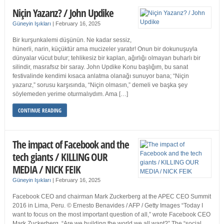
Niçin Yazarız? / John Updike
Güneyin Işıkları
|
February 16, 2025
Bir kurşunkalemi düşünün. Ne kadar sessiz,
hünerli, narin, küçüktür ama mucizeler yaratır! Onun bir dokunuşuyla
dünyalar vücut bulur; tehlikesiz bir kaplan, ağırlığı olmayan buharlı bir
silindir, masrafsız bir saray. John Updike Konu başlığım, bu sanat
festivalinde kendimi kısaca anlatma olanağı sunuyor bana; “Niçin
yazarız,” sorusu karşısında, “Niçin olmasın,” demeli ve başka şey
söylemeden yerime oturmalıydım. Ama […]
CONTINUE READING
The impact of Facebook and the
tech giants / KILLING OUR
MEDIA / NICK FEIK
Güneyin Işıkları
|
February 16, 2025
Facebook CEO and chairman Mark Zuckerberg at the APEC CEO Summit
2016 in Lima, Peru. © Ernesto Benavides / AFP / Getty Images “Today I
want to focus on the most important question of all,” wrote Facebook CEO
Mark Zuckerberg. “Are we building the world we all want?” The “social