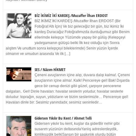
BİZ İKİMİZ İKİ KARDEŞ /Muzaffer İlhan ERDOST
BİZ İKİMİZ İKİ KARDEŞ /Muzaffer İlhan ERDOST (Bir
Fotoğraf Altı İçin) Ve biz geleceğiz bir gün, biz ikimiz İki
kardeş Duracağız Fotoğrafımızda durduğumuz gibi Benim
ellerimde kelepçe Yüzümde yapay bir gülüş (Kelepçeyi
yadırgamanın gülüşü belki İlk kez olduğu için Sonra
alıştım Ve unuttum sonra kelepçeyi bileklerimde) Senin yüzün İçerde
olmanın ve umudun arasında Ve ilk […]
SES / Nâzım HİKMET
Çeneni avuçlarının içine alıp, duvara dalıp kalma!. Çeneni
avuçlarının içine alma!. Kalk! Pencereye gel! Bak! Dışarda
gece bir cenup denizi gibi güzel, çarpıyor pencerene
dalgaları.. Gel! Dinle havaları: havalar seslerin yoludur, havalar seslerle
doludur: toprağın, suyun, yıldızların ve bizim seslerimizle… Pencereye gel!
Havaları dinle bir: Sesimiz yanındadır, sesimiz seninledir…
Gidersen Yıkılır Bu Kent / Ahmet Telli
Gidersen yıkılır bu kent, kuşlar da giderBir nehir gibi
susarım yüzünün deltasındaYanlış adreslerdeydik,
kimliksizdik belkiSarışın bir şaşkınlık olurdu bütün