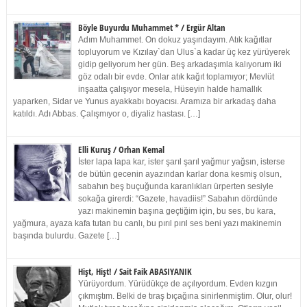
Böyle Buyurdu Muhammet * / Ergür Altan
Adım Muhammet. On dokuz yaşındayım. Atık kağıtlar
topluyorum ve Kızılay`dan Ulus`a kadar üç kez yürüyerek
gidip geliyorum her gün. Beş arkadaşımla kalıyorum iki
göz odalı bir evde. Onlar atık kağıt toplamıyor; Mevlüt
inşaatta çalışıyor mesela, Hüseyin halde hamallık
yaparken, Sidar ve Yunus ayakkabı boyacısı. Aramıza bir arkadaş daha
katıldı. Adı Abbas. Çalışmıyor o, diyaliz hastası. […]
Elli Kuruş / Orhan Kemal
İster lapa lapa kar, ister şarıl şarıl yağmur yağsın, isterse
de bütün gecenin ayazından karlar dona kesmiş olsun,
sabahın beş buçuğunda karanlıkları ürperten sesiyle
sokağa girerdi: “Gazete, havadiis!” Sabahın dördünde
yazı makinemin başına geçtiğim için, bu ses, bu kara,
yağmura, ayaza kafa tutan bu canlı, bu pırıl pırıl ses beni yazı makinemin
başında bulurdu. Gazete […]
Hişt, Hişt! / Sait Faik ABASIYANIK
Yürüyordum. Yürüdükçe de açılıyordum. Evden kızgın
çıkmıştım. Belki de tıraş bıçağına sinirlenmiştim. Olur, olur!