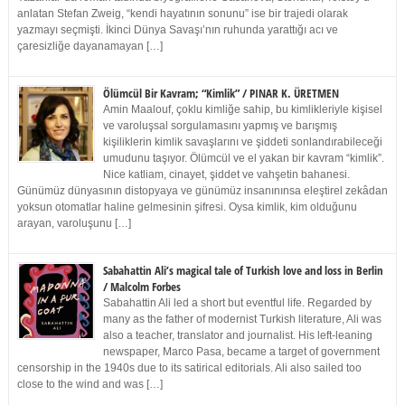
anlatan Stefan Zweig, “kendi hayatının sonunu” ise bir trajedi olarak
yazmayı seçmişti. İkinci Dünya Savaşı’nın ruhunda yarattığı acı ve
çaresizliğe dayanamayan […]
Ölümcül Bir Kavram; “Kimlik” / PINAR K. ÜRETMEN
Amin Maalouf, çoklu kimliğe sahip, bu kimlikleriyle kişisel
ve varoluşsal sorgulamasını yapmış ve barışmış
kişiliklerin kimlik savaşlarını ve şiddeti sonlandırabileceği
umudunu taşıyor. Ölümcül ve el yakan bir kavram “kimlik”.
Nice katliam, cinayet, şiddet ve vahşetin bahanesi.
Günümüz dünyasının distopyaya ve günümüz insanınınsa eleştirel zekâdan
yoksun otomatlar haline gelmesinin şifresi. Oysa kimlik, kim olduğunu
arayan, varoluşunu […]
Sabahattin Ali’s magical tale of Turkish love and loss in Berlin
/ Malcolm Forbes
Sabahattin Ali led a short but eventful life. Regarded by
many as the father of modernist Turkish literature, Ali was
also a teacher, translator and journalist. His left-leaning
newspaper, Marco Pasa, became a target of government
censorship in the 1940s due to its satirical editorials. Ali also sailed too
close to the wind and was […]