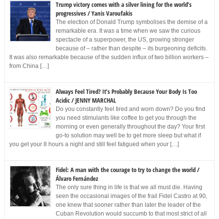
Trump victory comes with a silver lining for the world’s
progressives / Yanis Varoufakis
The election of Donald Trump symbolises the demise of a
remarkable era. It was a time when we saw the curious
spectacle of a superpower, the US, growing stronger
because of – rather than despite – its burgeoning deficits.
It was also remarkable because of the sudden influx of two billion workers –
from China […]
Always Feel Tired? It’s Probably Because Your Body Is Too
Acidic / JENNY MARCHAL
Do you constantly feel tired and worn down? Do you find
you need stimulants like coffee to get you through the
morning or even generally throughout the day? Your first
go-to solution may well be to get more sleep but what if
you get your 8 hours a night and still feel fatigued when your […]
Fidel: A man with the courage to try to change the world /
Álvaro Fernández
The only sure thing in life is that we all must die. Having
seen the occasional images of the frail Fidel Castro at 90,
one knew that sooner rather than later the leader of the
Cuban Revolution would succumb to that most strict of all