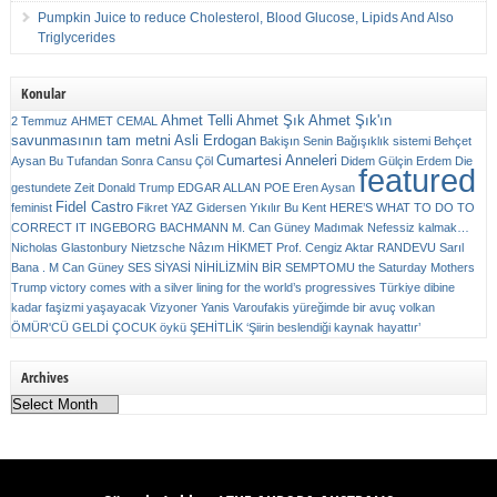
Pumpkin Juice to reduce Cholesterol, Blood Glucose, Lipids And Also
Triglycerides
Konular
Ahmet Telli
Ahmet Şık
Ahmet Şık'ın
2 Temmuz
AHMET CEMAL
savunmasının tam metni
Asli Erdogan
Bakişın Senin
Bağışıklık sistemi
Behçet
Cumartesi Anneleri
Aysan
Bu Tufandan Sonra
Cansu Çöl
Didem Gülçin Erdem
Die
featured
gestundete Zeit
Donald Trump
EDGAR ALLAN POE
Eren Aysan
Fidel Castro
feminist
Fikret YAZ
Gidersen Yıkılır Bu Kent
HERE’S WHAT TO DO TO
CORRECT IT
INGEBORG BACHMANN
M. Can Güney
Madımak
Nefessiz kalmak…
Nicholas Glastonbury
Nietzsche
Nâzım HİKMET
Prof. Cengiz Aktar
RANDEVU
Sarıl
Bana . M Can Güney
SES
SİYASİ NİHİLİZMİN BİR SEMPTOMU
the Saturday Mothers
Trump victory comes with a silver lining for the world’s progressives
Türkiye dibine
kadar faşizmi yaşayacak
Vizyoner
Yanis Varoufakis
yüreğimde bir avuç volkan
ÖMÜR'CÜ GELDİ ÇOCUK
öykü
ŞEHİTLİK
‘Şiirin beslendiği kaynak hayattır’
Archives
Archives