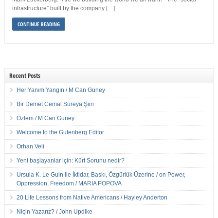
infrastructure” built by the company […]
CONTINUE READING
Recent Posts
Her Yanım Yangın / M Can Guney
Bir Demet Cemal Süreya Şiiri
Özlem / M Can Guney
Welcome to the Gutenberg Editor
Orhan Veli
Yeni başlayanlar için: Kürt Sorunu nedir?
Ursula K. Le Guin ile İktidar, Baskı, Özgürlük Üzerine / on Power,
Oppression, Freedom / MARIA POPOVA
20 Life Lessons from Native Americans / Hayley Anderton
Niçin Yazarız? / John Updike