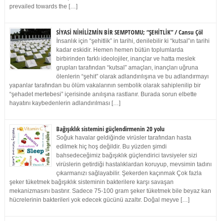
prevailed towards the […]
SİYASİ NİHİLİZMİN BİR SEMPTOMU; “ŞEHİTLİK” / Cansu Çöl
İnsanlık için “şehitlik” in tarihi, denilebilir ki “kutsal”ın tarihi
kadar eskidir. Hemen hemen bütün toplumlarda
birbirinden farklı ideolojiler, inançlar ve hatta meslek
grupları tarafından “kutsal” amaçları, inançları uğruna
ölenlerin “şehit” olarak adlandırılışına ve bu adlandırmayı
yapanlar tarafından bu ölüm vakalarının sembolik olarak sahiplenilip bir
“şehadet mertebesi” içerisinde anılışına rastlanır. Burada sorun elbette
hayatını kaybedenlerin adlandırılması […]
Bağışıklık sistemini güçlendirmenin 20 yolu
Soğuk havalar geldiğinde virüsler tarafından hasta
edilmek hiç hoş değildir. Bu yüzden şimdi
bahsedeceğimiz bağışıklık güçlendirici tavsiyeler sizi
virüslerin getirdiği hastalıklardan koruyup, mevsimin tadını
çıkarmanızı sağlayabilir. Şekerden kaçınmak Çok fazla
şeker tüketmek bağışıklık sisteminin bakterilere karşı savaşan
mekanizmasını bastırır. Sadece 75-100 gram şeker tüketmek bile beyaz kan
hücrelerinin bakterileri yok edecek gücünü azaltır. Doğal meyve […]