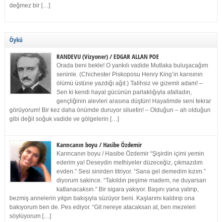
değmez bir […]
Öykü
RANDEVU (Vizyoner) / EDGAR ALLAN POE
Orada beni bekle! O yankılı vadide Mutlaka buluşacağım
seninle. (Chichester Piskoposu Henry King’in karısının
ölümü üstüne yazdığı ağıt.) Talihsiz ve gizemli adam! –
Sen ki kendi hayal gücünün parlaklığıyla afalladın,
gençliğinin alevleri arasına düştün! Hayalimde seni tekrar
görüyorum! Bir kez daha önümde duruyor siluetin! – Olduğun – ah olduğun
gibi değil soğuk vadide ve gölgelerin […]
Karıncanın boyu / Hasibe Özdemir
Karıncanın boyu / Hasibe Özdemir “Şişirdin içimi yemin
ederim ya! Deseydin methiyeler düzeceğiz, çıkmazdım
evden.” Sesi sinirden titriyor. “Sana gel demedim kızım.”
diyorum sakince. “Takıldın peşime madem, ne duyarsan
katlanacaksın.” Bir sigara yakıyor. Başını yana yatırıp,
bezmiş annelerin yılgın bakışıyla süzüyor beni. Kaşlarımı kaldırıp ona
bakıyorum ben de. Pes ediyor. “Git nereye atacaksan at, ben mezeleri
söylüyorum […]