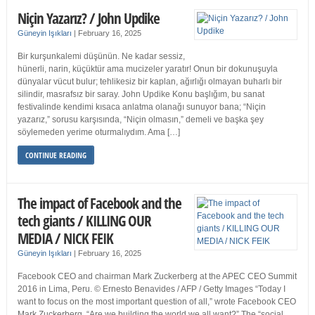
Niçin Yazarız? / John Updike
Güneyin Işıkları
|
February 16, 2025
Bir kurşunkalemi düşünün. Ne kadar sessiz,
hünerli, narin, küçüktür ama mucizeler yaratır! Onun bir dokunuşuyla
dünyalar vücut bulur; tehlikesiz bir kaplan, ağırlığı olmayan buharlı bir
silindir, masrafsız bir saray. John Updike Konu başlığım, bu sanat
festivalinde kendimi kısaca anlatma olanağı sunuyor bana; “Niçin
yazarız,” sorusu karşısında, “Niçin olmasın,” demeli ve başka şey
söylemeden yerime oturmalıydım. Ama […]
CONTINUE READING
The impact of Facebook and the
tech giants / KILLING OUR
MEDIA / NICK FEIK
Güneyin Işıkları
|
February 16, 2025
Facebook CEO and chairman Mark Zuckerberg at the APEC CEO Summit
2016 in Lima, Peru. © Ernesto Benavides / AFP / Getty Images “Today I
want to focus on the most important question of all,” wrote Facebook CEO
Mark Zuckerberg. “Are we building the world we all want?” The “social