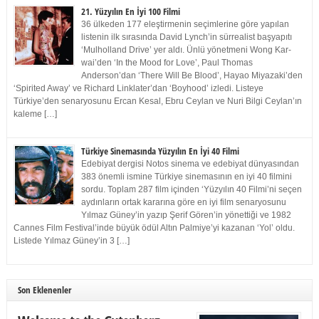
21. Yüzyılın En İyi 100 Filmi
36 ülkeden 177 eleştirmenin seçimlerine göre yapılan
listenin ilk sırasında David Lynch’in sürrealist başyapıtı
‘Mulholland Drive’ yer aldı. Ünlü yönetmeni Wong Kar-
wai’den ‘In the Mood for Love’, Paul Thomas
Anderson’dan ‘There Will Be Blood’, Hayao Miyazaki’den
‘Spirited Away’ ve Richard Linklater’dan ‘Boyhood’ izledi. Listeye
Türkiye’den senaryosunu Ercan Kesal, Ebru Ceylan ve Nuri Bilgi Ceylan’ın
kaleme […]
Türkiye Sinemasında Yüzyılın En İyi 40 Filmi
Edebiyat dergisi Notos sinema ve edebiyat dünyasından
383 önemli ismine Türkiye sinemasının en iyi 40 filmini
sordu. Toplam 287 film içinden ‘Yüzyılın 40 Filmi’ni seçen
aydınların ortak kararına göre en iyi film senaryosunu
Yılmaz Güney’in yazıp Şerif Gören’in yönettiği ve 1982
Cannes Film Festival’inde büyük ödül Altın Palmiye’yi kazanan ‘Yol’ oldu.
Listede Yılmaz Güney’in 3 […]
Son Eklenenler