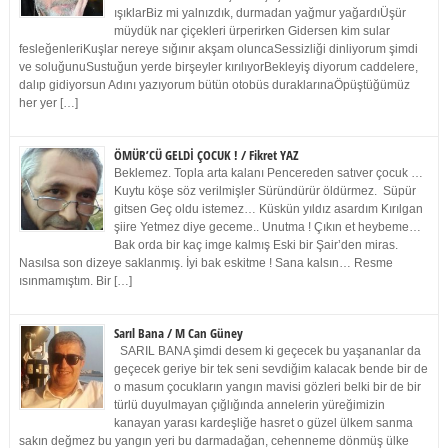
ışıklarBiz mi yalnızdık, durmadan yağmur yağardıÜşür
müydük nar çiçekleri ürperirken Gidersen kim sular
fesleğenleriKuşlar nereye sığınır akşam oluncaSessizliği dinliyorum şimdi
ve soluğunuSustuğun yerde birşeyler kırılıyorBekleyiş diyorum caddelere,
dalıp gidiyorsun Adını yazıyorum bütün otobüs duraklarınaÖpüştüğümüz
her yer […]
ÖMÜR’CÜ GELDİ ÇOCUK ! / Fikret YAZ
Beklemez. Topla arta kalanı Pencereden satıver çocuk …
Kuytu köşe söz verilmişler Süründürür öldürmez. Süpür
gitsen Geç oldu istemez… Küskün yıldız asardım Kırılgan
şiire Yetmez diye geceme.. Unutma ! Çıkın et heybeme…
Bak orda bir kaç imge kalmış Eski bir Şair’den miras.
Nasılsa son dizeye saklanmış. İyi bak eskitme ! Sana kalsın… Resme
ısınmamıştım. Bir […]
Sarıl Bana / M Can Güney
SARIL BANA şimdi desem ki geçecek bu yaşananlar da
geçecek geriye bir tek seni sevdiğim kalacak bende bir de
o masum çocukların yangın mavisi gözleri belki bir de bir
türlü duyulmayan çığlığında annelerin yüreğimizin
kanayan yarası kardeşliğe hasret o güzel ülkem sanma
sakın değmez bu yangın yeri bu darmadağan, cehenneme dönmüş ülke