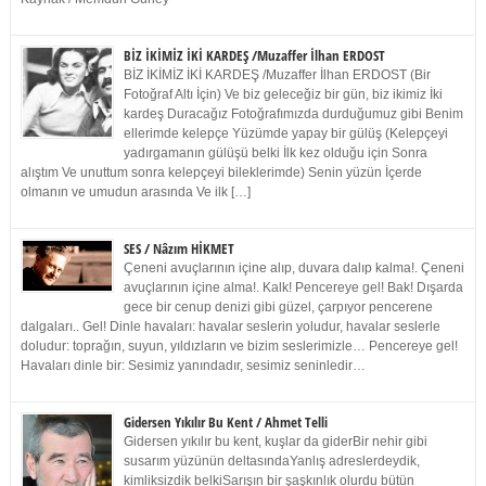
BİZ İKİMİZ İKİ KARDEŞ /Muzaffer İlhan ERDOST
BİZ İKİMİZ İKİ KARDEŞ /Muzaffer İlhan ERDOST (Bir
Fotoğraf Altı İçin) Ve biz geleceğiz bir gün, biz ikimiz İki
kardeş Duracağız Fotoğrafımızda durduğumuz gibi Benim
ellerimde kelepçe Yüzümde yapay bir gülüş (Kelepçeyi
yadırgamanın gülüşü belki İlk kez olduğu için Sonra
alıştım Ve unuttum sonra kelepçeyi bileklerimde) Senin yüzün İçerde
olmanın ve umudun arasında Ve ilk […]
SES / Nâzım HİKMET
Çeneni avuçlarının içine alıp, duvara dalıp kalma!. Çeneni
avuçlarının içine alma!. Kalk! Pencereye gel! Bak! Dışarda
gece bir cenup denizi gibi güzel, çarpıyor pencerene
dalgaları.. Gel! Dinle havaları: havalar seslerin yoludur, havalar seslerle
doludur: toprağın, suyun, yıldızların ve bizim seslerimizle… Pencereye gel!
Havaları dinle bir: Sesimiz yanındadır, sesimiz seninledir…
Gidersen Yıkılır Bu Kent / Ahmet Telli
Gidersen yıkılır bu kent, kuşlar da giderBir nehir gibi
susarım yüzünün deltasındaYanlış adreslerdeydik,
kimliksizdik belkiSarışın bir şaşkınlık olurdu bütün