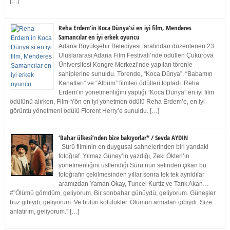
[…]
Reha Erdem’in Koca Dünya’si en iyi film, Menderes
Samancılar en iyi erkek oyuncu
Adana Büyükşehir Belediyesi tarafından düzenlenen 23.
Uluslararası Adana Film Festivali’nde ödüllen Çukurova
Üniversitesi Kongre Merkezi’nde yapılan törenle
sahiplerine sunuldu. Törende, “Koca Dünya”, “Babamın
Kanatları” ve “Albüm” filmleri ödülleri topladı. Reha
Erdem’in yönetmenliğini yaptığı “Koca Dünya” en iyi film
ödülünü alırken, Film-Yön en iyi yönetmen ödülü Reha Erdem’e, en iyi
görüntü yönetmeni ödülü Florent Herry’e sunuldu. […]
‘Bahar ülkesi’nden bize bakıyorlar* / Sevda AYDIN
Sürü filminin en duygusal sahnelerinden biri yandaki
fotoğraf. Yılmaz Güney’in yazdığı, Zeki Ökten’in
yönetmenliğini üstlendiği Sürü’nün setinden çıkan bu
fotoğrafın çekilmesinden yıllar sonra tek tek ayrıldılar
aramızdan Yaman Okay, Tuncel Kurtiz ve Tarık Akan…
#”Ölümü gömdüm, geliyorum. Bir sonbahar günüydü, geliyorum. Güneşler
buz gibiydi, geliyorum. Ve bütün kötülükler. Ölümün armaları gibiydi. Size
anlatırım, geliyorum.” […]