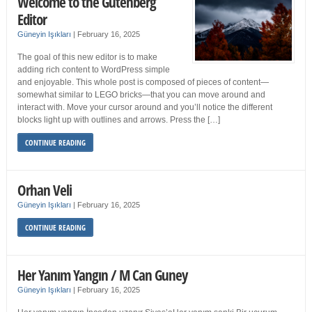
Welcome to the Gutenberg
Editor
Güneyin Işıkları
|
February 16, 2025
The goal of this new editor is to make
adding rich content to WordPress simple
and enjoyable. This whole post is composed of pieces of content—
somewhat similar to LEGO bricks—that you can move around and
interact with. Move your cursor around and you’ll notice the different
blocks light up with outlines and arrows. Press the […]
CONTINUE READING
Orhan Veli
Güneyin Işıkları
|
February 16, 2025
CONTINUE READING
Her Yanım Yangın / M Can Guney
Güneyin Işıkları
|
February 16, 2025