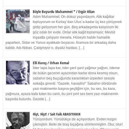
Böyle Buyurdu Muhammet * / Ergür Altan
Adım Muhammet. On dokuz yaşındayım. Atık kağıtlar
topluyorum ve Kızılay`dan Ulus`a kadar üç kez yürüyerek
gidip geliyorum her gün. Beş arkadaşımla kalıyorum iki
göz odalı bir evde. Onlar atık kağıt toplamıyor; Mevlüt
inşaatta çalışıyor mesela, Hüseyin halde hamallık
yaparken, Sidar ve Yunus ayakkabı boyacısı. Aramıza bir arkadaş daha
katıldı. Adı Abbas. Çalışmıyor o, diyaliz hastası. […]
Elli Kuruş / Orhan Kemal
İster lapa lapa kar, ister şarıl şarıl yağmur yağsın, isterse
de bütün gecenin ayazından karlar dona kesmiş olsun,
sabahın beş buçuğunda karanlıkları ürperten sesiyle
sokağa girerdi: “Gazete, havadiis!” Sabahın dördünde
yazı makinemin başına geçtiğim için, bu ses, bu kara,
yağmura, ayaza kafa tutan bu canlı, bu pırıl pırıl ses beni yazı makinemin
başında bulurdu. Gazete […]
Hişt, Hişt! / Sait Faik ABASIYANIK
Yürüyordum. Yürüdükçe de açılıyordum. Evden kızgın
çıkmıştım. Belki de tıraş bıçağına sinirlenmiştim. Olur, olur!