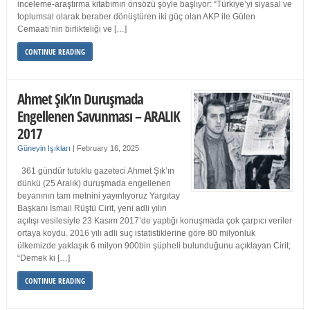
inceleme-araştırma kitabımın önsözü şöyle başlıyor: “Türkiye’yi siyasal ve
toplumsal olarak beraber dönüştüren iki güç olan AKP ile Gülen
Cemaati’nin birlikteliği ve […]
CONTINUE READING
Ahmet Şık’ın Duruşmada
Engellenen Savunması – ARALIK
2017
Güneyin Işıkları
|
February 16, 2025
361 gündür tutuklu gazeteci Ahmet Şık’ın
dünkü (25 Aralık) duruşmada engellenen
beyanının tam metnini yayınlıyoruz Yargıtay
Başkanı İsmail Rüştü Cirit, yeni adli yılın
açılışı vesilesiyle 23 Kasım 2017’de yaptığı konuşmada çok çarpıcı veriler
ortaya koydu. 2016 yılı adli suç istatistiklerine göre 80 milyonluk
ülkemizde yaklaşık 6 milyon 900bin şüpheli bulunduğunu açıklayan Cirit;
“Demek ki […]
CONTINUE READING