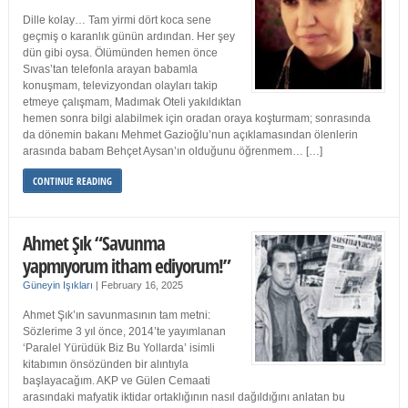
Dille kolay… Tam yirmi dört koca sene
geçmiş o karanlık günün ardından. Her şey
dün gibi oysa. Ölümünden hemen önce
Sıvas’tan telefonla arayan babamla
konuşmam, televizyondan olayları takip
etmeye çalışmam, Madımak Oteli yakıldıktan
hemen sonra bilgi alabilmek için oradan oraya koşturmam; sonrasında
da dönemin bakanı Mehmet Gazioğlu’nun açıklamasından ölenlerin
arasında babam Behçet Aysan’ın olduğunu öğrenmem… […]
CONTINUE READING
Ahmet Şık “Savunma
yapmıyorum itham ediyorum!”
Güneyin Işıkları
|
February 16, 2025
Ahmet Şık’ın savunmasının tam metni:
Sözlerime 3 yıl önce, 2014’te yayımlanan
‘Paralel Yürüdük Biz Bu Yollarda’ isimli
kitabımın önsözünden bir alıntıyla
başlayacağım. AKP ve Gülen Cemaati
arasındaki mafyatik iktidar ortaklığının nasıl dağıldığını anlatan bu