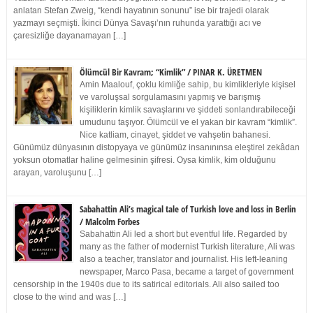
anlatan Stefan Zweig, “kendi hayatının sonunu” ise bir trajedi olarak
yazmayı seçmişti. İkinci Dünya Savaşı’nın ruhunda yarattığı acı ve
çaresizliğe dayanamayan […]
Ölümcül Bir Kavram; “Kimlik” / PINAR K. ÜRETMEN
Amin Maalouf, çoklu kimliğe sahip, bu kimlikleriyle kişisel
ve varoluşsal sorgulamasını yapmış ve barışmış
kişiliklerin kimlik savaşlarını ve şiddeti sonlandırabileceği
umudunu taşıyor. Ölümcül ve el yakan bir kavram “kimlik”.
Nice katliam, cinayet, şiddet ve vahşetin bahanesi.
Günümüz dünyasının distopyaya ve günümüz insanınınsa eleştirel zekâdan
yoksun otomatlar haline gelmesinin şifresi. Oysa kimlik, kim olduğunu
arayan, varoluşunu […]
Sabahattin Ali’s magical tale of Turkish love and loss in Berlin
/ Malcolm Forbes
Sabahattin Ali led a short but eventful life. Regarded by
many as the father of modernist Turkish literature, Ali was
also a teacher, translator and journalist. His left-leaning
newspaper, Marco Pasa, became a target of government
censorship in the 1940s due to its satirical editorials. Ali also sailed too
close to the wind and was […]