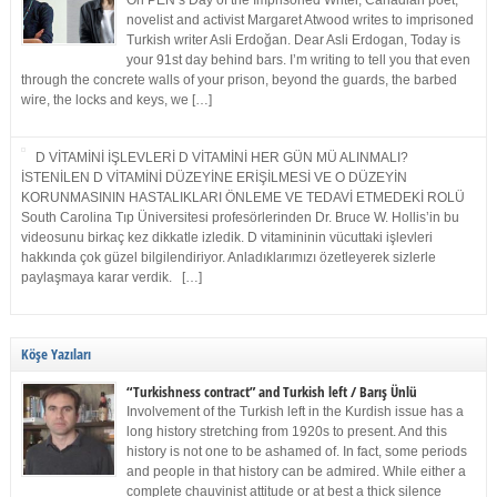
On PEN’s Day of the Imprisoned Writer, Canadian poet,
novelist and activist Margaret Atwood writes to imprisoned
Turkish writer Asli Erdoğan. Dear Asli Erdogan, Today is
your 91st day behind bars. I’m writing to tell you that even
through the concrete walls of your prison, beyond the guards, the barbed
wire, the locks and keys, we […]
D VİTAMİNİ İŞLEVLERİ D VİTAMİNİ HER GÜN MÜ ALINMALI?
İSTENİLEN D VİTAMİNİ DÜZEYİNE ERİŞİLMESİ VE O DÜZEYİN
KORUNMASININ HASTALIKLARI ÖNLEME VE TEDAVİ ETMEDEKİ ROLÜ
South Carolina Tıp Üniversitesi profesörlerinden Dr. Bruce W. Hollis’in bu
videosunu birkaç kez dikkatle izledik. D vitamininin vücuttaki işlevleri
hakkında çok güzel bilgilendiriyor. Anladıklarımızı özetleyerek sizlerle
paylaşmaya karar verdik. […]
Köşe Yazıları
“Turkishness contract” and Turkish left / Barış Ünlü
Involvement of the Turkish left in the Kurdish issue has a
long history stretching from 1920s to present. And this
history is not one to be ashamed of. In fact, some periods
and people in that history can be admired. While either a
complete chauvinist attitude or at best a thick silence