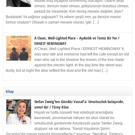
Mutlak tıraş bıçağına sinirlenmiş olacağım. Otların yeşil
olması, denizin mavi olması, gökyüzünün bulutsuz olması,
pekalâ bir meseledir. Kim demiş mesele değildir, diye?
Budalalık! Ya yağmur yağsaydı? Ya otların yeşili mor, ya denizin mavisi
kırmızı olsaydı? Olsaydı o zaman mesele olurdu, işte. […]
A Clean, Well-Lighted Place – Aydınlık ve Temiz Bir Yer /
ERNEST HEMINGWAY
A Clean, Well-Lighted Place / ERNEST HEMINGWAY It
was very late and everyone had left the cafe except an old
man who sat in the shadow the leaves of the tree made
against the electric light. In the day time the street was
dusty, but at night the dew settled the dust and the old man […]
Kitap
Stefan Zweig’ten Gündüz Vassaf’a: Umutsuzluk bulaşıcıdır,
umut da! / Türey Köse
Hayatı ve hatta siyaseti hep edebiyat aracılığıyla
kavramak, yorumlamak isteyen bir okur olarak bu
umutsuzluk günlerinde Avusturyalı yazar Stefan Zweig
düşüyor sık sık aklıma. “Kendi Hayatının Şiirini
Yazanlar”da roman tadında biyografilerle Casanova, Stendhal, Tolstoy’u