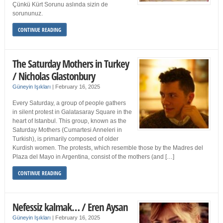
Çünkü Kürt Sorunu aslında sizin de
sorununuz.
CONTINUE READING
The Saturday Mothers in Turkey
/ Nicholas Glastonbury
Güneyin Işıkları
|
February 16, 2025
Every Saturday, a group of people gathers
in silent protest in Galatasaray Square in the
heart of Istanbul. This group, known as the
Saturday Mothers (Cumartesi Anneleri in
Turkish), is primarily composed of older
Kurdish women. The protests, which resemble those by the Madres del
Plaza del Mayo in Argentina, consist of the mothers (and […]
CONTINUE READING
Nefessiz kalmak… / Eren Aysan
Güneyin Işıkları
|
February 16, 2025