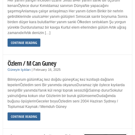
Her yanım yangın İnceden uzanır Sivas’aHer yanım sanki Bir uçurum
kenarıÖylece durur Kımıldamaz sanırsın DünyaNe yapacağını
şaşırmışAnlamaya çalışır anlaşılmazı Her yanım özlem Birikir bir nehrin
getirdiklerinde usulcaHer yanım gülüşleri Sımsıcak sarılır boynuma Sonra
birden düşer kara bulutlarHer yanım sanki Öfkeden sırılsıklam Şu yorgun
yürekte Durdurulamaz bir kavga Kurtul elem ellerinden gülüm Artık uğraş
zamanıdırArtık denizin […]
CONTINUE READING
Özlem / M Can Guney
Güneyin Işıkları
|
February 16, 2025
Bilmiyorum gülümKaç kez doğdu güneşKaç kez kızıllaştı dağların
tepeleriÖzledim seni Bir yanımda okyanusDuramaz işte öylece kıyılarda
sevişirBir yanımdaYanık kül rengi toprak sessizliğiSalınıp dururSokulur
yalnızlığıma kokun olur Gözlerim bir buruk gülümsemeDudağımda
buğusu öpüşlerinGeceler boyuÖzledim seni 2004 Haziran Sydney /
Toplumsal Kaynak / Memduh Güney
CONTINUE READING