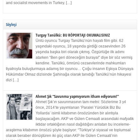
and socialist movements in Turkey. […]
Söyleşi
Turgay Tanülkü: BU RÖPORTAJI OKUMALISINIZ
Ünlü oyuncu Turgay Tanülkü’nün hayatı film gibi. 62
yaşındaki oyuncu, 18 yaşında girdiği cezaevinden 26
yaşında başka biri olarak çıkmış. Özgürlüğe ilk adımı
atarken “Ben geri döneceğim buraya!” diye bir söz vermiş
kendine. Tanülkü, ömrünü cezaevlerinde mahkumları
tiyatroyla buluşturmaya adamış bir oyuncu… Çoğu insanın Eşkıya Dünyaya
Hükümdar Olmaz dizisinde Şahinağa olarak tanıdığı Tanülkü’nün hikayesi
dizi […]
Ahmet Şık “Savunma yapmıyorum itham ediyorum!”
Ahmet Şık’ın savunmasının tam metni: Sözlerime 3 yıl
önce, 2014’te yayımlanan ‘Paralel Yürüdük Biz Bu
Yollarda’ isimli kitabımın önsözünden bir alıntıyla
başlayacağım. AKP ve Gülen Cemaati arasındaki mafyatik
iktidar ortaklığının nasıl dağıldığını anlatan bu inceleme-
araştırma kitabımın önsözü şöyle başlıyor: “Türkiye’yi siyasal ve toplumsal
olarak beraber dönüştüren iki güç olan AKP ile Gülen Cemaati’nin