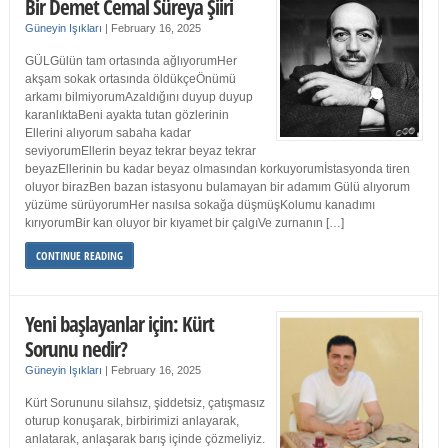
Bir Demet Cemal Süreya Şiiri
Güneyin Işıkları
|
February 16, 2025
GÜLGülün tam ortasında ağlıyorumHer
akşam sokak ortasında öldükçeÖnümü
arkamı bilmiyorumAzaldığını duyup duyup
karanlıktaBeni ayakta tutan gözlerinin
Ellerini alıyorum sabaha kadar
seviyorumEllerin beyaz tekrar beyaz tekrar
beyazEllerinin bu kadar beyaz olmasından korkuyorumİstasyonda tiren
oluyor birazBen bazan istasyonu bulamayan bir adamım Gülü alıyorum
yüzüme sürüyorumHer nasılsa sokağa düşmüşKolumu kanadımı
kırıyorumBir kan oluyor bir kıyamet bir çalgıVe zurnanın […]
CONTINUE READING
Yeni başlayanlar için: Kürt
Sorunu nedir?
Güneyin Işıkları
|
February 16, 2025
Kürt Sorununu silahsız, şiddetsiz, çatışmasız
oturup konuşarak, birbirimizi anlayarak,
anlatarak, anlaşarak barış içinde çözmeliyiz.