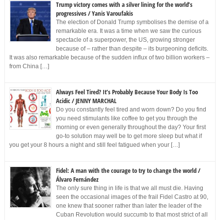
Trump victory comes with a silver lining for the world’s
progressives / Yanis Varoufakis
The election of Donald Trump symbolises the demise of a
remarkable era. It was a time when we saw the curious
spectacle of a superpower, the US, growing stronger
because of – rather than despite – its burgeoning deficits.
It was also remarkable because of the sudden influx of two billion workers –
from China […]
Always Feel Tired? It’s Probably Because Your Body Is Too
Acidic / JENNY MARCHAL
Do you constantly feel tired and worn down? Do you find
you need stimulants like coffee to get you through the
morning or even generally throughout the day? Your first
go-to solution may well be to get more sleep but what if
you get your 8 hours a night and still feel fatigued when your […]
Fidel: A man with the courage to try to change the world /
Álvaro Fernández
The only sure thing in life is that we all must die. Having
seen the occasional images of the frail Fidel Castro at 90,
one knew that sooner rather than later the leader of the
Cuban Revolution would succumb to that most strict of all