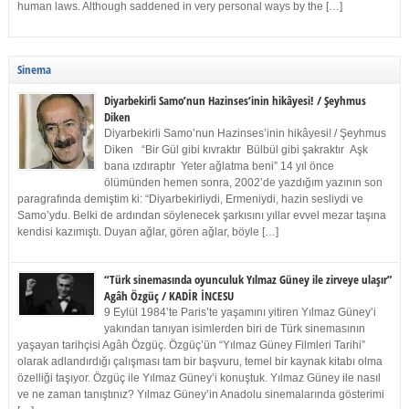
human laws. Although saddened in very personal ways by the […]
Sinema
Diyarbekirli Samo’nun Hazinses’inin hikâyesi! / Şeyhmus
Diken
Diyarbekirli Samo’nun Hazinses’inin hikâyesi! / Şeyhmus
Diken “Bir Gül gibi kıvraktır Bülbül gibi şakraktır Aşk
bana ızdıraptır Yeter ağlatma beni” 14 yıl önce
ölümünden hemen sonra, 2002’de yazdığım yazının son
paragrafında demiştim ki: “Diyarbekirliydi, Ermeniydi, hazin sesliydi ve
Samo’ydu. Belki de ardından söylenecek şarkısını yıllar evvel mezar taşına
kendisi kazımıştı. Duyan ağlar, gören ağlar, böyle […]
“Türk sinemasında oyunculuk Yılmaz Güney ile zirveye ulaşır”
Agâh Özgüç / KADİR İNCESU
9 Eylül 1984’te Paris’te yaşamını yitiren Yılmaz Güney’i
yakından tanıyan isimlerden biri de Türk sinemasının
yaşayan tarihçisi Agâh Özgüç. Özgüç’ün “Yılmaz Güney Filmleri Tarihi”
olarak adlandırdığı çalışması tam bir başvuru, temel bir kaynak kitabı olma
özelliği taşıyor. Özgüç ile Yılmaz Güney’i konuştuk. Yılmaz Güney ile nasıl
ve ne zaman tanıştınız? Yılmaz Güney’in Anadolu sinemalarında gösterimi