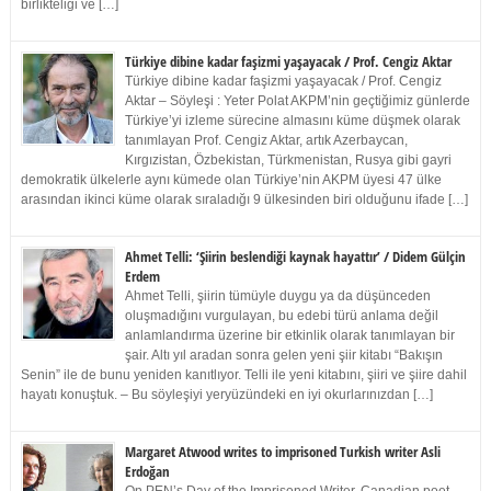
birlikteliği ve […]
Türkiye dibine kadar faşizmi yaşayacak / Prof. Cengiz Aktar
Türkiye dibine kadar faşizmi yaşayacak / Prof. Cengiz
Aktar – Söyleşi : Yeter Polat AKPM’nin geçtiğimiz günlerde
Türkiye’yi izleme sürecine almasını küme düşmek olarak
tanımlayan Prof. Cengiz Aktar, artık Azerbaycan,
Kırgızistan, Özbekistan, Türkmenistan, Rusya gibi gayri
demokratik ülkelerle aynı kümede olan Türkiye’nin AKPM üyesi 47 ülke
arasından ikinci küme olarak sıraladığı 9 ülkesinden biri olduğunu ifade […]
Ahmet Telli: ‘Şiirin beslendiği kaynak hayattır’ / Didem Gülçin
Erdem
Ahmet Telli, şiirin tümüyle duygu ya da düşünceden
oluşmadığını vurgulayan, bu edebi türü anlama değil
anlamlandırma üzerine bir etkinlik olarak tanımlayan bir
şair. Altı yıl aradan sonra gelen yeni şiir kitabı “Bakışın
Senin” ile de bunu yeniden kanıtlıyor. Telli ile yeni kitabını, şiiri ve şiire dahil
hayatı konuştuk. – Bu söyleşiyi yeryüzündeki en iyi okurlarınızdan […]
Margaret Atwood writes to imprisoned Turkish writer Asli
Erdoğan