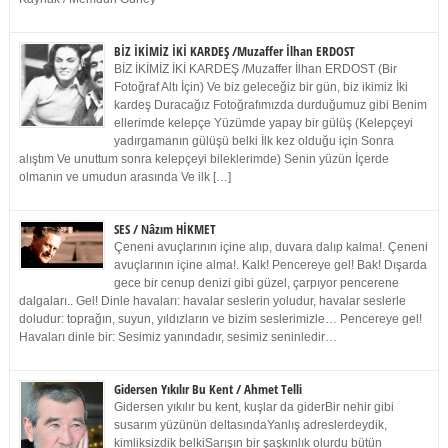
BİZ İKİMİZ İKİ KARDEŞ /Muzaffer İlhan ERDOST
BİZ İKİMİZ İKİ KARDEŞ /Muzaffer İlhan ERDOST (Bir
Fotoğraf Altı İçin) Ve biz geleceğiz bir gün, biz ikimiz İki
kardeş Duracağız Fotoğrafımızda durduğumuz gibi Benim
ellerimde kelepçe Yüzümde yapay bir gülüş (Kelepçeyi
yadırgamanın gülüşü belki İlk kez olduğu için Sonra
alıştım Ve unuttum sonra kelepçeyi bileklerimde) Senin yüzün İçerde
olmanın ve umudun arasında Ve ilk […]
SES / Nâzım HİKMET
Çeneni avuçlarının içine alıp, duvara dalıp kalma!. Çeneni
avuçlarının içine alma!. Kalk! Pencereye gel! Bak! Dışarda
gece bir cenup denizi gibi güzel, çarpıyor pencerene
dalgaları.. Gel! Dinle havaları: havalar seslerin yoludur, havalar seslerle
doludur: toprağın, suyun, yıldızların ve bizim seslerimizle… Pencereye gel!
Havaları dinle bir: Sesimiz yanındadır, sesimiz seninledir…
Gidersen Yıkılır Bu Kent / Ahmet Telli
Gidersen yıkılır bu kent, kuşlar da giderBir nehir gibi
susarım yüzünün deltasındaYanlış adreslerdeydik,
kimliksizdik belkiSarışın bir şaşkınlık olurdu bütün