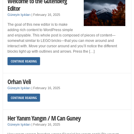
Welcome to the Gutenberg
Editor
Güneyin Işıkları
|
February 16, 2025
The goal of this new editor is to make
adding rich content to WordPress simple
and enjoyable. This whole post is composed of pieces of content—
somewhat similar to LEGO bricks—that you can move around and
interact with. Move your cursor around and you’ll notice the different
blocks light up with outlines and arrows. Press the […]
CONTINUE READING
Orhan Veli
Güneyin Işıkları
|
February 16, 2025
CONTINUE READING
Her Yanım Yangın / M Can Guney
Güneyin Işıkları
|
February 16, 2025