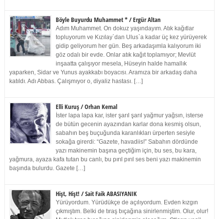
Böyle Buyurdu Muhammet * / Ergür Altan
Adım Muhammet. On dokuz yaşındayım. Atık kağıtlar
topluyorum ve Kızılay`dan Ulus`a kadar üç kez yürüyerek
gidip geliyorum her gün. Beş arkadaşımla kalıyorum iki
göz odalı bir evde. Onlar atık kağıt toplamıyor; Mevlüt
inşaatta çalışıyor mesela, Hüseyin halde hamallık
yaparken, Sidar ve Yunus ayakkabı boyacısı. Aramıza bir arkadaş daha
katıldı. Adı Abbas. Çalışmıyor o, diyaliz hastası. […]
Elli Kuruş / Orhan Kemal
İster lapa lapa kar, ister şarıl şarıl yağmur yağsın, isterse
de bütün gecenin ayazından karlar dona kesmiş olsun,
sabahın beş buçuğunda karanlıkları ürperten sesiyle
sokağa girerdi: “Gazete, havadiis!” Sabahın dördünde
yazı makinemin başına geçtiğim için, bu ses, bu kara,
yağmura, ayaza kafa tutan bu canlı, bu pırıl pırıl ses beni yazı makinemin
başında bulurdu. Gazete […]
Hişt, Hişt! / Sait Faik ABASIYANIK
Yürüyordum. Yürüdükçe de açılıyordum. Evden kızgın
çıkmıştım. Belki de tıraş bıçağına sinirlenmiştim. Olur, olur!