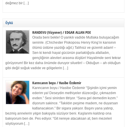
değmez bir […]
Öykü
RANDEVU (Vizyoner) / EDGAR ALLAN POE
Orada beni bekle! O yankılı vadide Mutlaka buluşacağım
seninle. (Chichester Piskoposu Henry King’in karısının
ölümü üstüne yazdığı ağıt.) Talihsiz ve gizemli adam! –
Sen ki kendi hayal gücünün parlaklığıyla afalladın,
gençliğinin alevleri arasına düştün! Hayalimde seni tekrar
görüyorum! Bir kez daha önümde duruyor siluetin! – Olduğun – ah olduğun
gibi değil soğuk vadide ve gölgelerin […]
Karıncanın boyu / Hasibe Özdemir
Karıncanın boyu / Hasibe Özdemir “Şişirdin içimi yemin
ederim ya! Deseydin methiyeler düzeceğiz, çıkmazdım
evden.” Sesi sinirden titriyor. “Sana gel demedim kızım.”
diyorum sakince. “Takıldın peşime madem, ne duyarsan
katlanacaksın.” Bir sigara yakıyor. Başını yana yatırıp,
bezmiş annelerin yılgın bakışıyla süzüyor beni. Kaşlarımı kaldırıp ona
bakıyorum ben de. Pes ediyor. “Git nereye atacaksan at, ben mezeleri
söylüyorum […]