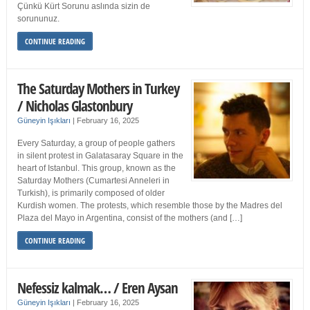
Çünkü Kürt Sorunu aslında sizin de
sorununuz.
CONTINUE READING
The Saturday Mothers in Turkey
/ Nicholas Glastonbury
Güneyin Işıkları
|
February 16, 2025
Every Saturday, a group of people gathers
in silent protest in Galatasaray Square in the
heart of Istanbul. This group, known as the
Saturday Mothers (Cumartesi Anneleri in
Turkish), is primarily composed of older
Kurdish women. The protests, which resemble those by the Madres del
Plaza del Mayo in Argentina, consist of the mothers (and […]
CONTINUE READING
Nefessiz kalmak… / Eren Aysan
Güneyin Işıkları
|
February 16, 2025