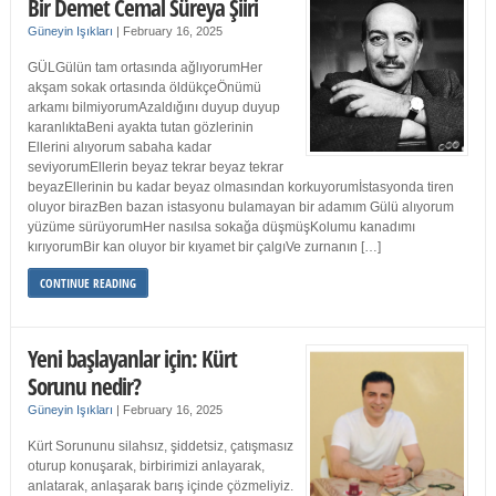
Bir Demet Cemal Süreya Şiiri
Güneyin Işıkları
|
February 16, 2025
GÜLGülün tam ortasında ağlıyorumHer
akşam sokak ortasında öldükçeÖnümü
arkamı bilmiyorumAzaldığını duyup duyup
karanlıktaBeni ayakta tutan gözlerinin
Ellerini alıyorum sabaha kadar
seviyorumEllerin beyaz tekrar beyaz tekrar
beyazEllerinin bu kadar beyaz olmasından korkuyorumİstasyonda tiren
oluyor birazBen bazan istasyonu bulamayan bir adamım Gülü alıyorum
yüzüme sürüyorumHer nasılsa sokağa düşmüşKolumu kanadımı
kırıyorumBir kan oluyor bir kıyamet bir çalgıVe zurnanın […]
CONTINUE READING
Yeni başlayanlar için: Kürt
Sorunu nedir?
Güneyin Işıkları
|
February 16, 2025
Kürt Sorununu silahsız, şiddetsiz, çatışmasız
oturup konuşarak, birbirimizi anlayarak,
anlatarak, anlaşarak barış içinde çözmeliyiz.