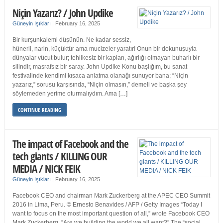
Niçin Yazarız? / John Updike
Güneyin Işıkları
|
February 16, 2025
Bir kurşunkalemi düşünün. Ne kadar sessiz,
hünerli, narin, küçüktür ama mucizeler yaratır! Onun bir dokunuşuyla
dünyalar vücut bulur; tehlikesiz bir kaplan, ağırlığı olmayan buharlı bir
silindir, masrafsız bir saray. John Updike Konu başlığım, bu sanat
festivalinde kendimi kısaca anlatma olanağı sunuyor bana; “Niçin
yazarız,” sorusu karşısında, “Niçin olmasın,” demeli ve başka şey
söylemeden yerime oturmalıydım. Ama […]
CONTINUE READING
The impact of Facebook and the
tech giants / KILLING OUR
MEDIA / NICK FEIK
Güneyin Işıkları
|
February 16, 2025
Facebook CEO and chairman Mark Zuckerberg at the APEC CEO Summit
2016 in Lima, Peru. © Ernesto Benavides / AFP / Getty Images “Today I
want to focus on the most important question of all,” wrote Facebook CEO
Mark Zuckerberg. “Are we building the world we all want?” The “social