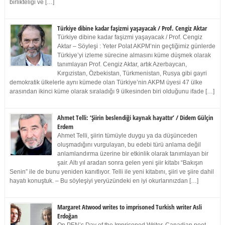
birlikteliği ve […]
Türkiye dibine kadar faşizmi yaşayacak / Prof. Cengiz Aktar
Türkiye dibine kadar faşizmi yaşayacak / Prof. Cengiz
Aktar – Söyleşi : Yeter Polat AKPM’nin geçtiğimiz günlerde
Türkiye’yi izleme sürecine almasını küme düşmek olarak
tanımlayan Prof. Cengiz Aktar, artık Azerbaycan,
Kırgızistan, Özbekistan, Türkmenistan, Rusya gibi gayri
demokratik ülkelerle aynı kümede olan Türkiye’nin AKPM üyesi 47 ülke
arasından ikinci küme olarak sıraladığı 9 ülkesinden biri olduğunu ifade […]
Ahmet Telli: ‘Şiirin beslendiği kaynak hayattır’ / Didem Gülçin
Erdem
Ahmet Telli, şiirin tümüyle duygu ya da düşünceden
oluşmadığını vurgulayan, bu edebi türü anlama değil
anlamlandırma üzerine bir etkinlik olarak tanımlayan bir
şair. Altı yıl aradan sonra gelen yeni şiir kitabı “Bakışın
Senin” ile de bunu yeniden kanıtlıyor. Telli ile yeni kitabını, şiiri ve şiire dahil
hayatı konuştuk. – Bu söyleşiyi yeryüzündeki en iyi okurlarınızdan […]
Margaret Atwood writes to imprisoned Turkish writer Asli
Erdoğan