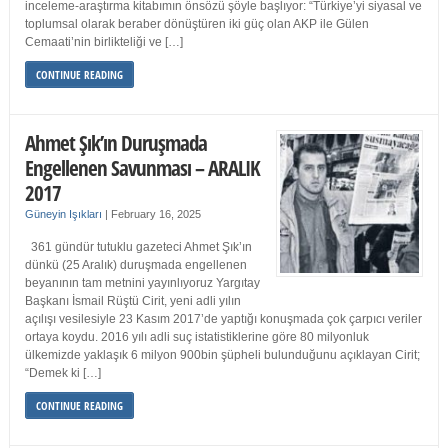
inceleme-araştırma kitabımın önsözü şöyle başlıyor: “Türkiye’yi siyasal ve
toplumsal olarak beraber dönüştüren iki güç olan AKP ile Gülen
Cemaati’nin birlikteliği ve […]
CONTINUE READING
Ahmet Şık’ın Duruşmada
Engellenen Savunması – ARALIK
2017
Güneyin Işıkları
|
February 16, 2025
361 gündür tutuklu gazeteci Ahmet Şık’ın
dünkü (25 Aralık) duruşmada engellenen
beyanının tam metnini yayınlıyoruz Yargıtay
Başkanı İsmail Rüştü Cirit, yeni adli yılın
açılışı vesilesiyle 23 Kasım 2017’de yaptığı konuşmada çok çarpıcı veriler
ortaya koydu. 2016 yılı adli suç istatistiklerine göre 80 milyonluk
ülkemizde yaklaşık 6 milyon 900bin şüpheli bulunduğunu açıklayan Cirit;
“Demek ki […]
CONTINUE READING