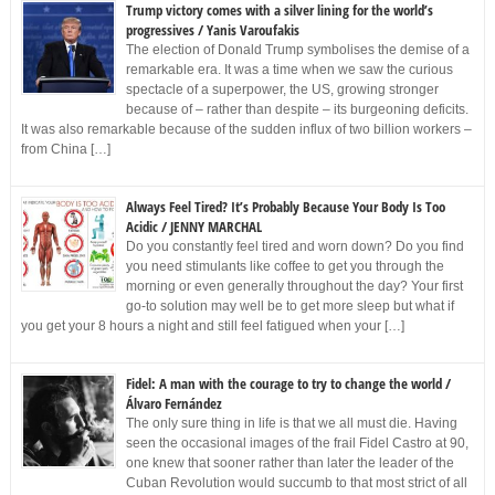
Trump victory comes with a silver lining for the world’s
progressives / Yanis Varoufakis
The election of Donald Trump symbolises the demise of a
remarkable era. It was a time when we saw the curious
spectacle of a superpower, the US, growing stronger
because of – rather than despite – its burgeoning deficits.
It was also remarkable because of the sudden influx of two billion workers –
from China […]
Always Feel Tired? It’s Probably Because Your Body Is Too
Acidic / JENNY MARCHAL
Do you constantly feel tired and worn down? Do you find
you need stimulants like coffee to get you through the
morning or even generally throughout the day? Your first
go-to solution may well be to get more sleep but what if
you get your 8 hours a night and still feel fatigued when your […]
Fidel: A man with the courage to try to change the world /
Álvaro Fernández
The only sure thing in life is that we all must die. Having
seen the occasional images of the frail Fidel Castro at 90,
one knew that sooner rather than later the leader of the
Cuban Revolution would succumb to that most strict of all