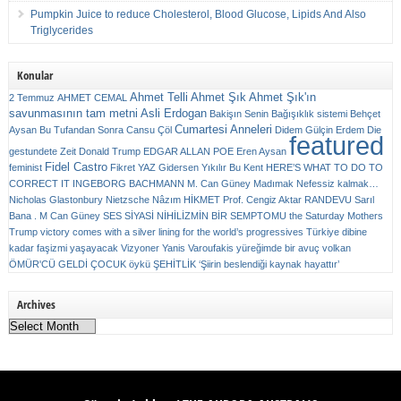
Pumpkin Juice to reduce Cholesterol, Blood Glucose, Lipids And Also
Triglycerides
Konular
Ahmet Telli
Ahmet Şık
Ahmet Şık'ın
2 Temmuz
AHMET CEMAL
savunmasının tam metni
Asli Erdogan
Bakişın Senin
Bağışıklık sistemi
Behçet
Cumartesi Anneleri
Aysan
Bu Tufandan Sonra
Cansu Çöl
Didem Gülçin Erdem
Die
featured
gestundete Zeit
Donald Trump
EDGAR ALLAN POE
Eren Aysan
Fidel Castro
feminist
Fikret YAZ
Gidersen Yıkılır Bu Kent
HERE’S WHAT TO DO TO
CORRECT IT
INGEBORG BACHMANN
M. Can Güney
Madımak
Nefessiz kalmak…
Nicholas Glastonbury
Nietzsche
Nâzım HİKMET
Prof. Cengiz Aktar
RANDEVU
Sarıl
Bana . M Can Güney
SES
SİYASİ NİHİLİZMİN BİR SEMPTOMU
the Saturday Mothers
Trump victory comes with a silver lining for the world’s progressives
Türkiye dibine
kadar faşizmi yaşayacak
Vizyoner
Yanis Varoufakis
yüreğimde bir avuç volkan
ÖMÜR'CÜ GELDİ ÇOCUK
öykü
ŞEHİTLİK
‘Şiirin beslendiği kaynak hayattır’
Archives
Archives