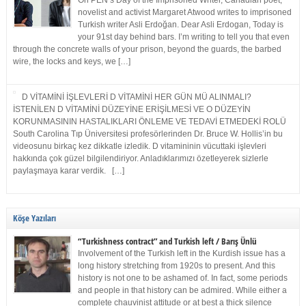
On PEN’s Day of the Imprisoned Writer, Canadian poet,
novelist and activist Margaret Atwood writes to imprisoned
Turkish writer Asli Erdoğan. Dear Asli Erdogan, Today is
your 91st day behind bars. I’m writing to tell you that even
through the concrete walls of your prison, beyond the guards, the barbed
wire, the locks and keys, we […]
D VİTAMİNİ İŞLEVLERİ D VİTAMİNİ HER GÜN MÜ ALINMALI?
İSTENİLEN D VİTAMİNİ DÜZEYİNE ERİŞİLMESİ VE O DÜZEYİN
KORUNMASININ HASTALIKLARI ÖNLEME VE TEDAVİ ETMEDEKİ ROLÜ
South Carolina Tıp Üniversitesi profesörlerinden Dr. Bruce W. Hollis’in bu
videosunu birkaç kez dikkatle izledik. D vitamininin vücuttaki işlevleri
hakkında çok güzel bilgilendiriyor. Anladıklarımızı özetleyerek sizlerle
paylaşmaya karar verdik. […]
Köşe Yazıları
“Turkishness contract” and Turkish left / Barış Ünlü
Involvement of the Turkish left in the Kurdish issue has a
long history stretching from 1920s to present. And this
history is not one to be ashamed of. In fact, some periods
and people in that history can be admired. While either a
complete chauvinist attitude or at best a thick silence