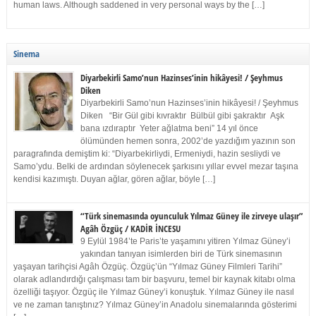
human laws. Although saddened in very personal ways by the […]
Sinema
Diyarbekirli Samo’nun Hazinses’inin hikâyesi! / Şeyhmus
Diken
Diyarbekirli Samo’nun Hazinses’inin hikâyesi! / Şeyhmus
Diken “Bir Gül gibi kıvraktır Bülbül gibi şakraktır Aşk
bana ızdıraptır Yeter ağlatma beni” 14 yıl önce
ölümünden hemen sonra, 2002’de yazdığım yazının son
paragrafında demiştim ki: “Diyarbekirliydi, Ermeniydi, hazin sesliydi ve
Samo’ydu. Belki de ardından söylenecek şarkısını yıllar evvel mezar taşına
kendisi kazımıştı. Duyan ağlar, gören ağlar, böyle […]
“Türk sinemasında oyunculuk Yılmaz Güney ile zirveye ulaşır”
Agâh Özgüç / KADİR İNCESU
9 Eylül 1984’te Paris’te yaşamını yitiren Yılmaz Güney’i
yakından tanıyan isimlerden biri de Türk sinemasının
yaşayan tarihçisi Agâh Özgüç. Özgüç’ün “Yılmaz Güney Filmleri Tarihi”
olarak adlandırdığı çalışması tam bir başvuru, temel bir kaynak kitabı olma
özelliği taşıyor. Özgüç ile Yılmaz Güney’i konuştuk. Yılmaz Güney ile nasıl
ve ne zaman tanıştınız? Yılmaz Güney’in Anadolu sinemalarında gösterimi