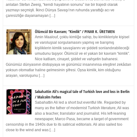
anlatan Stefan Zweig, “kendi hayatının sonunu” ise bir trajedi olarak
yazmayı seçmişti. İkinci Dünya Savaşı’nın ruhunda yarattığı acı ve
çaresizliğe dayanamayan […]
Ölümcül Bir Kavram; “Kimlik” / PINAR K. ÜRETMEN
Amin Maalouf, çoklu kimliğe sahip, bu kimlikleriyle kişisel
ve varoluşsal sorgulamasını yapmış ve barışmış
kişiliklerin kimlik savaşlarını ve şiddeti sonlandırabileceği
umudunu taşıyor. Ölümcül ve el yakan bir kavram “kimlik”.
Nice katliam, cinayet, şiddet ve vahşetin bahanesi.
Günümüz dünyasının distopyaya ve günümüz insanınınsa eleştirel zekâdan
yoksun otomatlar haline gelmesinin şifresi. Oysa kimlik, kim olduğunu
arayan, varoluşunu […]
Sabahattin Ali’s magical tale of Turkish love and loss in Berlin
/ Malcolm Forbes
Sabahattin Ali led a short but eventful life. Regarded by
many as the father of modernist Turkish literature, Ali was
also a teacher, translator and journalist. His left-leaning
newspaper, Marco Pasa, became a target of government
censorship in the 1940s due to its satirical editorials. Ali also sailed too
close to the wind and was […]