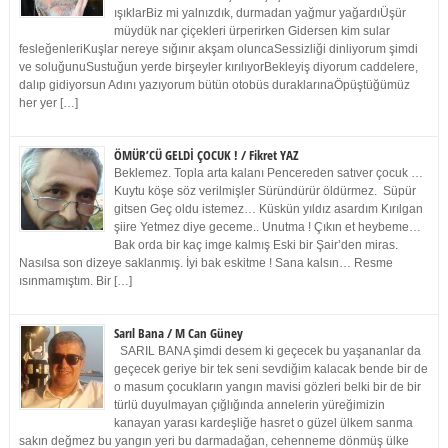
ışıklarBiz mi yalnızdık, durmadan yağmur yağardıÜşür
müydük nar çiçekleri ürperirken Gidersen kim sular
fesleğenleriKuşlar nereye sığınır akşam oluncaSessizliği dinliyorum şimdi
ve soluğunuSustuğun yerde birşeyler kırılıyorBekleyiş diyorum caddelere,
dalıp gidiyorsun Adını yazıyorum bütün otobüs duraklarınaÖpüştüğümüz
her yer […]
ÖMÜR’CÜ GELDİ ÇOCUK ! / Fikret YAZ
Beklemez. Topla arta kalanı Pencereden satıver çocuk …
Kuytu köşe söz verilmişler Süründürür öldürmez. Süpür
gitsen Geç oldu istemez… Küskün yıldız asardım Kırılgan
şiire Yetmez diye geceme.. Unutma ! Çıkın et heybeme…
Bak orda bir kaç imge kalmış Eski bir Şair’den miras.
Nasılsa son dizeye saklanmış. İyi bak eskitme ! Sana kalsın… Resme
ısınmamıştım. Bir […]
Sarıl Bana / M Can Güney
SARIL BANA şimdi desem ki geçecek bu yaşananlar da
geçecek geriye bir tek seni sevdiğim kalacak bende bir de
o masum çocukların yangın mavisi gözleri belki bir de bir
türlü duyulmayan çığlığında annelerin yüreğimizin
kanayan yarası kardeşliğe hasret o güzel ülkem sanma
sakın değmez bu yangın yeri bu darmadağan, cehenneme dönmüş ülke