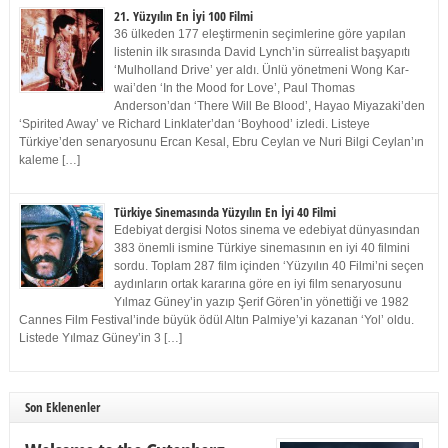
21. Yüzyılın En İyi 100 Filmi
36 ülkeden 177 eleştirmenin seçimlerine göre yapılan
listenin ilk sırasında David Lynch’in sürrealist başyapıtı
‘Mulholland Drive’ yer aldı. Ünlü yönetmeni Wong Kar-
wai’den ‘In the Mood for Love’, Paul Thomas
Anderson’dan ‘There Will Be Blood’, Hayao Miyazaki’den
‘Spirited Away’ ve Richard Linklater’dan ‘Boyhood’ izledi. Listeye
Türkiye’den senaryosunu Ercan Kesal, Ebru Ceylan ve Nuri Bilgi Ceylan’ın
kaleme […]
Türkiye Sinemasında Yüzyılın En İyi 40 Filmi
Edebiyat dergisi Notos sinema ve edebiyat dünyasından
383 önemli ismine Türkiye sinemasının en iyi 40 filmini
sordu. Toplam 287 film içinden ‘Yüzyılın 40 Filmi’ni seçen
aydınların ortak kararına göre en iyi film senaryosunu
Yılmaz Güney’in yazıp Şerif Gören’in yönettiği ve 1982
Cannes Film Festival’inde büyük ödül Altın Palmiye’yi kazanan ‘Yol’ oldu.
Listede Yılmaz Güney’in 3 […]
Son Eklenenler