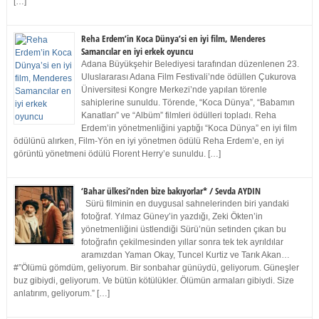
[…]
Reha Erdem’in Koca Dünya’si en iyi film, Menderes
Samancılar en iyi erkek oyuncu
Adana Büyükşehir Belediyesi tarafından düzenlenen 23.
Uluslararası Adana Film Festivali’nde ödüllen Çukurova
Üniversitesi Kongre Merkezi’nde yapılan törenle
sahiplerine sunuldu. Törende, “Koca Dünya”, “Babamın
Kanatları” ve “Albüm” filmleri ödülleri topladı. Reha
Erdem’in yönetmenliğini yaptığı “Koca Dünya” en iyi film
ödülünü alırken, Film-Yön en iyi yönetmen ödülü Reha Erdem’e, en iyi
görüntü yönetmeni ödülü Florent Herry’e sunuldu. […]
‘Bahar ülkesi’nden bize bakıyorlar* / Sevda AYDIN
Sürü filminin en duygusal sahnelerinden biri yandaki
fotoğraf. Yılmaz Güney’in yazdığı, Zeki Ökten’in
yönetmenliğini üstlendiği Sürü’nün setinden çıkan bu
fotoğrafın çekilmesinden yıllar sonra tek tek ayrıldılar
aramızdan Yaman Okay, Tuncel Kurtiz ve Tarık Akan…
#”Ölümü gömdüm, geliyorum. Bir sonbahar günüydü, geliyorum. Güneşler
buz gibiydi, geliyorum. Ve bütün kötülükler. Ölümün armaları gibiydi. Size
anlatırım, geliyorum.” […]