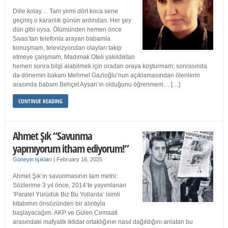
Dille kolay… Tam yirmi dört koca sene
geçmiş o karanlık günün ardından. Her şey
dün gibi oysa. Ölümünden hemen önce
Sıvas’tan telefonla arayan babamla
konuşmam, televizyondan olayları takip
etmeye çalışmam, Madımak Oteli yakıldıktan
hemen sonra bilgi alabilmek için oradan oraya koşturmam; sonrasında
da dönemin bakanı Mehmet Gazioğlu’nun açıklamasından ölenlerin
arasında babam Behçet Aysan’ın olduğunu öğrenmem… […]
CONTINUE READING
Ahmet Şık “Savunma
yapmıyorum itham ediyorum!”
Güneyin Işıkları
|
February 16, 2025
Ahmet Şık’ın savunmasının tam metni:
Sözlerime 3 yıl önce, 2014’te yayımlanan
‘Paralel Yürüdük Biz Bu Yollarda’ isimli
kitabımın önsözünden bir alıntıyla
başlayacağım. AKP ve Gülen Cemaati
arasındaki mafyatik iktidar ortaklığının nasıl dağıldığını anlatan bu