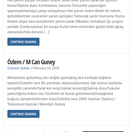
Her yanım yangın İnceden uzanır Sivas’aHer yanım sanki Bir uçurum
kenarıÖylece durur Kımıldamaz sanırsın DünyaNe yapacağını
şaşırmışAnlamaya çalışır anlaşılmazı Her yanım özlem Birikir bir nehrin
getirdiklerinde usulcaHer yanım gülüşleri Sımsıcak sarılır boynuma Sonra
birden düşer kara bulutlarHer yanım sanki Öfkeden sırılsıklam Şu yorgun
yürekte Durdurulamaz bir kavga Kurtul elem ellerinden gülüm Artık uğraş
zamanıdırArtık denizin […]
CONTINUE READING
Özlem / M Can Guney
Güneyin Işıkları
|
February 16, 2025
Bilmiyorum gülümKaç kez doğdu güneşKaç kez kızıllaştı dağların
tepeleriÖzledim seni Bir yanımda okyanusDuramaz işte öylece kıyılarda
sevişirBir yanımdaYanık kül rengi toprak sessizliğiSalınıp dururSokulur
yalnızlığıma kokun olur Gözlerim bir buruk gülümsemeDudağımda
buğusu öpüşlerinGeceler boyuÖzledim seni 2004 Haziran Sydney /
Toplumsal Kaynak / Memduh Güney
CONTINUE READING