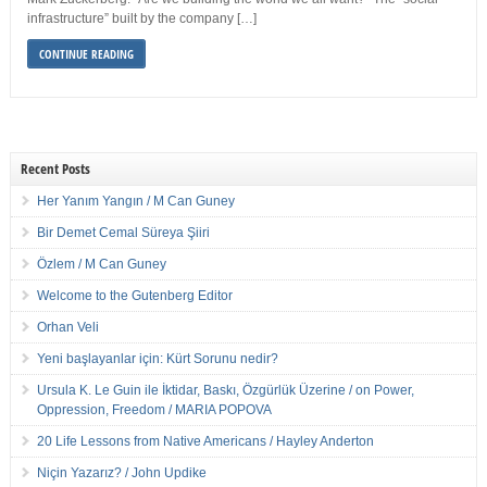
infrastructure” built by the company […]
CONTINUE READING
Recent Posts
Her Yanım Yangın / M Can Guney
Bir Demet Cemal Süreya Şiiri
Özlem / M Can Guney
Welcome to the Gutenberg Editor
Orhan Veli
Yeni başlayanlar için: Kürt Sorunu nedir?
Ursula K. Le Guin ile İktidar, Baskı, Özgürlük Üzerine / on Power,
Oppression, Freedom / MARIA POPOVA
20 Life Lessons from Native Americans / Hayley Anderton
Niçin Yazarız? / John Updike