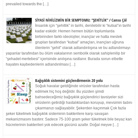
prevailed towards the […]
SİYASİ NİHİLİZMİN BİR SEMPTOMU; “ŞEHİTLİK” / Cansu Çöl
İnsanlık için “şehitlik” in tarihi, denilebilir ki “kutsal”ın tarihi
kadar eskidir. Hemen hemen bütün toplumlarda
birbirinden farklı ideolojiler, inançlar ve hatta meslek
grupları tarafından “kutsal” amaçları, inançları uğruna
ölenlerin “şehit” olarak adlandırılışına ve bu adlandırmayı
yapanlar tarafından bu ölüm vakalarının sembolik olarak sahiplenilip bir
“şehadet mertebesi” içerisinde anılışına rastlanır. Burada sorun elbette
hayatını kaybedenlerin adlandırılması […]
Bağışıklık sistemini güçlendirmenin 20 yolu
Soğuk havalar geldiğinde virüsler tarafından hasta
edilmek hiç hoş değildir. Bu yüzden şimdi
bahsedeceğimiz bağışıklık güçlendirici tavsiyeler sizi
virüslerin getirdiği hastalıklardan koruyup, mevsimin tadını
çıkarmanızı sağlayabilir. Şekerden kaçınmak Çok fazla
şeker tüketmek bağışıklık sisteminin bakterilere karşı savaşan
mekanizmasını bastırır. Sadece 75-100 gram şeker tüketmek bile beyaz kan
hücrelerinin bakterileri yok edecek gücünü azaltır. Doğal meyve […]