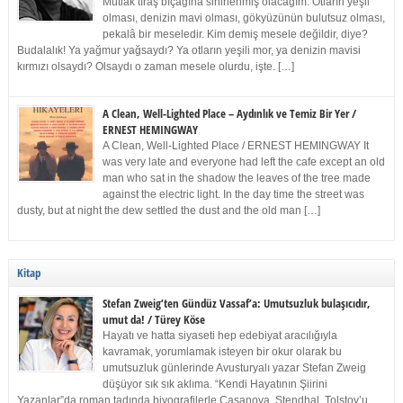
Mutlak tıraş bıçağına sinirlenmiş olacağım. Otların yeşil
olması, denizin mavi olması, gökyüzünün bulutsuz olması,
pekalâ bir meseledir. Kim demiş mesele değildir, diye?
Budalalık! Ya yağmur yağsaydı? Ya otların yeşili mor, ya denizin mavisi
kırmızı olsaydı? Olsaydı o zaman mesele olurdu, işte. […]
A Clean, Well-Lighted Place – Aydınlık ve Temiz Bir Yer /
ERNEST HEMINGWAY
A Clean, Well-Lighted Place / ERNEST HEMINGWAY It
was very late and everyone had left the cafe except an old
man who sat in the shadow the leaves of the tree made
against the electric light. In the day time the street was
dusty, but at night the dew settled the dust and the old man […]
Kitap
Stefan Zweig’ten Gündüz Vassaf’a: Umutsuzluk bulaşıcıdır,
umut da! / Türey Köse
Hayatı ve hatta siyaseti hep edebiyat aracılığıyla
kavramak, yorumlamak isteyen bir okur olarak bu
umutsuzluk günlerinde Avusturyalı yazar Stefan Zweig
düşüyor sık sık aklıma. “Kendi Hayatının Şiirini
Yazanlar”da roman tadında biyografilerle Casanova, Stendhal, Tolstoy’u