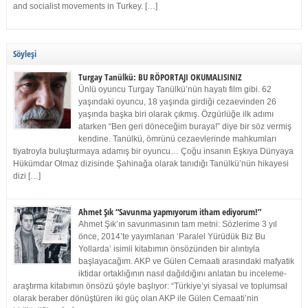
and socialist movements in Turkey. […]
Söyleşi
Turgay Tanülkü: BU RÖPORTAJI OKUMALISINIZ
Ünlü oyuncu Turgay Tanülkü’nün hayatı film gibi. 62
yaşındaki oyuncu, 18 yaşında girdiği cezaevinden 26
yaşında başka biri olarak çıkmış. Özgürlüğe ilk adımı
atarken “Ben geri döneceğim buraya!” diye bir söz vermiş
kendine. Tanülkü, ömrünü cezaevlerinde mahkumları
tiyatroyla buluşturmaya adamış bir oyuncu… Çoğu insanın Eşkıya Dünyaya
Hükümdar Olmaz dizisinde Şahinağa olarak tanıdığı Tanülkü’nün hikayesi
dizi […]
Ahmet Şık “Savunma yapmıyorum itham ediyorum!”
Ahmet Şık’ın savunmasının tam metni: Sözlerime 3 yıl
önce, 2014’te yayımlanan ‘Paralel Yürüdük Biz Bu
Yollarda’ isimli kitabımın önsözünden bir alıntıyla
başlayacağım. AKP ve Gülen Cemaati arasındaki mafyatik
iktidar ortaklığının nasıl dağıldığını anlatan bu inceleme-
araştırma kitabımın önsözü şöyle başlıyor: “Türkiye’yi siyasal ve toplumsal
olarak beraber dönüştüren iki güç olan AKP ile Gülen Cemaati’nin