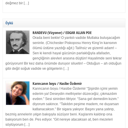
değmez bir […]
Öykü
RANDEVU (Vizyoner) / EDGAR ALLAN POE
Orada beni bekle! O yankılı vadide Mutlaka buluşacağım
seninle. (Chichester Piskoposu Henry King’in karısının
ölümü üstüne yazdığı ağıt.) Talihsiz ve gizemli adam! –
Sen ki kendi hayal gücünün parlaklığıyla afalladın,
gençliğinin alevleri arasına düştün! Hayalimde seni tekrar
görüyorum! Bir kez daha önümde duruyor siluetin! – Olduğun – ah olduğun
gibi değil soğuk vadide ve gölgelerin […]
Karıncanın boyu / Hasibe Özdemir
Karıncanın boyu / Hasibe Özdemir “Şişirdin içimi yemin
ederim ya! Deseydin methiyeler düzeceğiz, çıkmazdım
evden.” Sesi sinirden titriyor. “Sana gel demedim kızım.”
diyorum sakince. “Takıldın peşime madem, ne duyarsan
katlanacaksın.” Bir sigara yakıyor. Başını yana yatırıp,
bezmiş annelerin yılgın bakışıyla süzüyor beni. Kaşlarımı kaldırıp ona
bakıyorum ben de. Pes ediyor. “Git nereye atacaksan at, ben mezeleri
söylüyorum […]