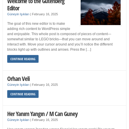
Welcome to the Gutenberg
Editor
Güneyin Işıkları
|
February 16, 2025
The goal of this new editor is to make
adding rich content to WordPress simple
and enjoyable. This whole post is composed of pieces of content—
somewhat similar to LEGO bricks—that you can move around and
interact with. Move your cursor around and you’ll notice the different
blocks light up with outlines and arrows. Press the […]
CONTINUE READING
Orhan Veli
Güneyin Işıkları
|
February 16, 2025
CONTINUE READING
Her Yanım Yangın / M Can Guney
Güneyin Işıkları
|
February 16, 2025