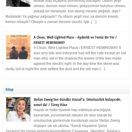
Mutlak tıraş bıçağına sinirlenmiş olacağım. Otların yeşil
olması, denizin mavi olması, gökyüzünün bulutsuz olması,
pekalâ bir meseledir. Kim demiş mesele değildir, diye?
Budalalık! Ya yağmur yağsaydı? Ya otların yeşili mor, ya denizin mavisi
kırmızı olsaydı? Olsaydı o zaman mesele olurdu, işte. […]
A Clean, Well-Lighted Place – Aydınlık ve Temiz Bir Yer /
ERNEST HEMINGWAY
A Clean, Well-Lighted Place / ERNEST HEMINGWAY It
was very late and everyone had left the cafe except an old
man who sat in the shadow the leaves of the tree made
against the electric light. In the day time the street was
dusty, but at night the dew settled the dust and the old man […]
Kitap
Stefan Zweig’ten Gündüz Vassaf’a: Umutsuzluk bulaşıcıdır,
umut da! / Türey Köse
Hayatı ve hatta siyaseti hep edebiyat aracılığıyla
kavramak, yorumlamak isteyen bir okur olarak bu
umutsuzluk günlerinde Avusturyalı yazar Stefan Zweig
düşüyor sık sık aklıma. “Kendi Hayatının Şiirini
Yazanlar”da roman tadında biyografilerle Casanova, Stendhal, Tolstoy’u