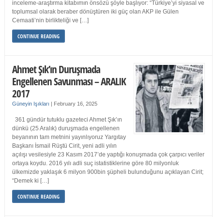
inceleme-araştırma kitabımın önsözü şöyle başlıyor: “Türkiye’yi siyasal ve
toplumsal olarak beraber dönüştüren iki güç olan AKP ile Gülen
Cemaati’nin birlikteliği ve […]
CONTINUE READING
Ahmet Şık’ın Duruşmada
Engellenen Savunması – ARALIK
2017
Güneyin Işıkları
|
February 16, 2025
361 gündür tutuklu gazeteci Ahmet Şık’ın
dünkü (25 Aralık) duruşmada engellenen
beyanının tam metnini yayınlıyoruz Yargıtay
Başkanı İsmail Rüştü Cirit, yeni adli yılın
açılışı vesilesiyle 23 Kasım 2017’de yaptığı konuşmada çok çarpıcı veriler
ortaya koydu. 2016 yılı adli suç istatistiklerine göre 80 milyonluk
ülkemizde yaklaşık 6 milyon 900bin şüpheli bulunduğunu açıklayan Cirit;
“Demek ki […]
CONTINUE READING