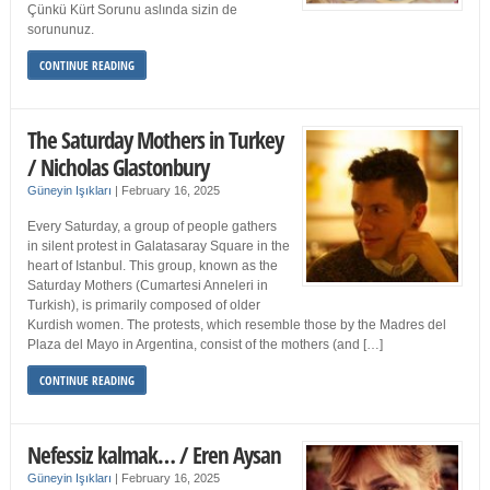
Çünkü Kürt Sorunu aslında sizin de
sorununuz.
CONTINUE READING
The Saturday Mothers in Turkey
/ Nicholas Glastonbury
Güneyin Işıkları
|
February 16, 2025
Every Saturday, a group of people gathers
in silent protest in Galatasaray Square in the
heart of Istanbul. This group, known as the
Saturday Mothers (Cumartesi Anneleri in
Turkish), is primarily composed of older
Kurdish women. The protests, which resemble those by the Madres del
Plaza del Mayo in Argentina, consist of the mothers (and […]
CONTINUE READING
Nefessiz kalmak… / Eren Aysan
Güneyin Işıkları
|
February 16, 2025