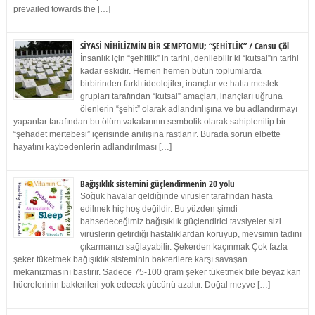
prevailed towards the […]
SİYASİ NİHİLİZMİN BİR SEMPTOMU; “ŞEHİTLİK” / Cansu Çöl
İnsanlık için “şehitlik” in tarihi, denilebilir ki “kutsal”ın tarihi
kadar eskidir. Hemen hemen bütün toplumlarda
birbirinden farklı ideolojiler, inançlar ve hatta meslek
grupları tarafından “kutsal” amaçları, inançları uğruna
ölenlerin “şehit” olarak adlandırılışına ve bu adlandırmayı
yapanlar tarafından bu ölüm vakalarının sembolik olarak sahiplenilip bir
“şehadet mertebesi” içerisinde anılışına rastlanır. Burada sorun elbette
hayatını kaybedenlerin adlandırılması […]
Bağışıklık sistemini güçlendirmenin 20 yolu
Soğuk havalar geldiğinde virüsler tarafından hasta
edilmek hiç hoş değildir. Bu yüzden şimdi
bahsedeceğimiz bağışıklık güçlendirici tavsiyeler sizi
virüslerin getirdiği hastalıklardan koruyup, mevsimin tadını
çıkarmanızı sağlayabilir. Şekerden kaçınmak Çok fazla
şeker tüketmek bağışıklık sisteminin bakterilere karşı savaşan
mekanizmasını bastırır. Sadece 75-100 gram şeker tüketmek bile beyaz kan
hücrelerinin bakterileri yok edecek gücünü azaltır. Doğal meyve […]