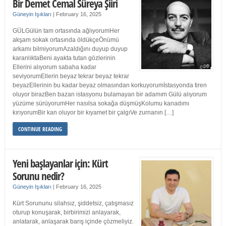
Bir Demet Cemal Süreya Şiiri
Güneyin Işıkları
|
February 16, 2025
GÜLGülün tam ortasında ağlıyorumHer
akşam sokak ortasında öldükçeÖnümü
arkamı bilmiyorumAzaldığını duyup duyup
karanlıktaBeni ayakta tutan gözlerinin
Ellerini alıyorum sabaha kadar
seviyorumEllerin beyaz tekrar beyaz tekrar
beyazEllerinin bu kadar beyaz olmasından korkuyorumİstasyonda tiren
oluyor birazBen bazan istasyonu bulamayan bir adamım Gülü alıyorum
yüzüme sürüyorumHer nasılsa sokağa düşmüşKolumu kanadımı
kırıyorumBir kan oluyor bir kıyamet bir çalgıVe zurnanın […]
CONTINUE READING
Yeni başlayanlar için: Kürt
Sorunu nedir?
Güneyin Işıkları
|
February 16, 2025
Kürt Sorununu silahsız, şiddetsiz, çatışmasız
oturup konuşarak, birbirimizi anlayarak,
anlatarak, anlaşarak barış içinde çözmeliyiz.