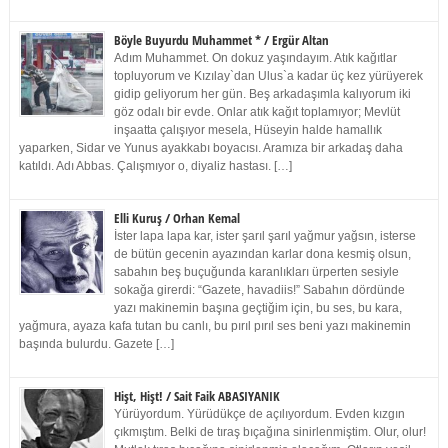
Böyle Buyurdu Muhammet * / Ergür Altan
Adım Muhammet. On dokuz yaşındayım. Atık kağıtlar
topluyorum ve Kızılay`dan Ulus`a kadar üç kez yürüyerek
gidip geliyorum her gün. Beş arkadaşımla kalıyorum iki
göz odalı bir evde. Onlar atık kağıt toplamıyor; Mevlüt
inşaatta çalışıyor mesela, Hüseyin halde hamallık
yaparken, Sidar ve Yunus ayakkabı boyacısı. Aramıza bir arkadaş daha
katıldı. Adı Abbas. Çalışmıyor o, diyaliz hastası. […]
Elli Kuruş / Orhan Kemal
İster lapa lapa kar, ister şarıl şarıl yağmur yağsın, isterse
de bütün gecenin ayazından karlar dona kesmiş olsun,
sabahın beş buçuğunda karanlıkları ürperten sesiyle
sokağa girerdi: “Gazete, havadiis!” Sabahın dördünde
yazı makinemin başına geçtiğim için, bu ses, bu kara,
yağmura, ayaza kafa tutan bu canlı, bu pırıl pırıl ses beni yazı makinemin
başında bulurdu. Gazete […]
Hişt, Hişt! / Sait Faik ABASIYANIK
Yürüyordum. Yürüdükçe de açılıyordum. Evden kızgın
çıkmıştım. Belki de tıraş bıçağına sinirlenmiştim. Olur, olur!