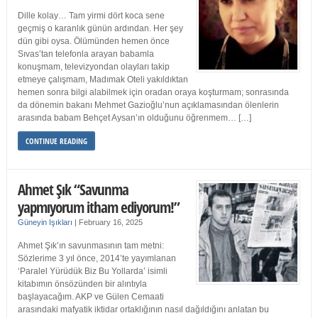
Dille kolay… Tam yirmi dört koca sene
geçmiş o karanlık günün ardından. Her şey
dün gibi oysa. Ölümünden hemen önce
Sıvas’tan telefonla arayan babamla
konuşmam, televizyondan olayları takip
etmeye çalışmam, Madımak Oteli yakıldıktan
hemen sonra bilgi alabilmek için oradan oraya koşturmam; sonrasında
da dönemin bakanı Mehmet Gazioğlu’nun açıklamasından ölenlerin
arasında babam Behçet Aysan’ın olduğunu öğrenmem… […]
CONTINUE READING
Ahmet Şık “Savunma
yapmıyorum itham ediyorum!”
Güneyin Işıkları
|
February 16, 2025
Ahmet Şık’ın savunmasının tam metni:
Sözlerime 3 yıl önce, 2014’te yayımlanan
‘Paralel Yürüdük Biz Bu Yollarda’ isimli
kitabımın önsözünden bir alıntıyla
başlayacağım. AKP ve Gülen Cemaati
arasındaki mafyatik iktidar ortaklığının nasıl dağıldığını anlatan bu