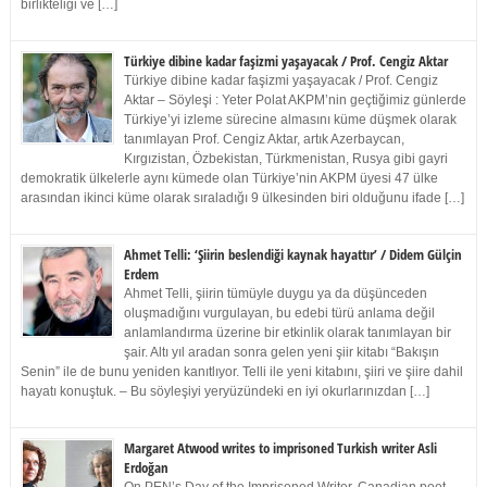
birlikteliği ve […]
Türkiye dibine kadar faşizmi yaşayacak / Prof. Cengiz Aktar
Türkiye dibine kadar faşizmi yaşayacak / Prof. Cengiz
Aktar – Söyleşi : Yeter Polat AKPM’nin geçtiğimiz günlerde
Türkiye’yi izleme sürecine almasını küme düşmek olarak
tanımlayan Prof. Cengiz Aktar, artık Azerbaycan,
Kırgızistan, Özbekistan, Türkmenistan, Rusya gibi gayri
demokratik ülkelerle aynı kümede olan Türkiye’nin AKPM üyesi 47 ülke
arasından ikinci küme olarak sıraladığı 9 ülkesinden biri olduğunu ifade […]
Ahmet Telli: ‘Şiirin beslendiği kaynak hayattır’ / Didem Gülçin
Erdem
Ahmet Telli, şiirin tümüyle duygu ya da düşünceden
oluşmadığını vurgulayan, bu edebi türü anlama değil
anlamlandırma üzerine bir etkinlik olarak tanımlayan bir
şair. Altı yıl aradan sonra gelen yeni şiir kitabı “Bakışın
Senin” ile de bunu yeniden kanıtlıyor. Telli ile yeni kitabını, şiiri ve şiire dahil
hayatı konuştuk. – Bu söyleşiyi yeryüzündeki en iyi okurlarınızdan […]
Margaret Atwood writes to imprisoned Turkish writer Asli
Erdoğan