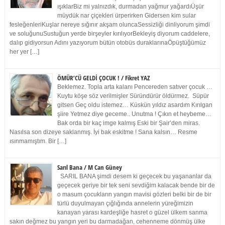
ışıklarBiz mi yalnızdık, durmadan yağmur yağardıÜşür
müydük nar çiçekleri ürperirken Gidersen kim sular
fesleğenleriKuşlar nereye sığınır akşam oluncaSessizliği dinliyorum şimdi
ve soluğunuSustuğun yerde birşeyler kırılıyorBekleyiş diyorum caddelere,
dalıp gidiyorsun Adını yazıyorum bütün otobüs duraklarınaÖpüştüğümüz
her yer […]
ÖMÜR’CÜ GELDİ ÇOCUK ! / Fikret YAZ
Beklemez. Topla arta kalanı Pencereden satıver çocuk …
Kuytu köşe söz verilmişler Süründürür öldürmez. Süpür
gitsen Geç oldu istemez… Küskün yıldız asardım Kırılgan
şiire Yetmez diye geceme.. Unutma ! Çıkın et heybeme…
Bak orda bir kaç imge kalmış Eski bir Şair’den miras.
Nasılsa son dizeye saklanmış. İyi bak eskitme ! Sana kalsın… Resme
ısınmamıştım. Bir […]
Sarıl Bana / M Can Güney
SARIL BANA şimdi desem ki geçecek bu yaşananlar da
geçecek geriye bir tek seni sevdiğim kalacak bende bir de
o masum çocukların yangın mavisi gözleri belki bir de bir
türlü duyulmayan çığlığında annelerin yüreğimizin
kanayan yarası kardeşliğe hasret o güzel ülkem sanma
sakın değmez bu yangın yeri bu darmadağan, cehenneme dönmüş ülke