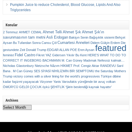
Pumpkin Juice to reduce Cholesterol, Blood Glucose, Lipids And Also
Triglycerides
Konular
Ahmet Telli
Ahmet Şık
Ahmet Şık'ın
2 Temmuz
AHMET CEMAL
savunmasının tam metni
Asli Erdogan
Bakişın Senin
Bağışıklık sistemi
Behçet
Cumartesi Anneleri
Aysan
Bu Tufandan Sonra
Cansu Çöl
Didem Gülçin Erdem
Die
featured
gestundete Zeit
Donald Trump
EDGAR ALLAN POE
Eren Aysan
Fidel Castro
feminist
Fikret YAZ
Gidersen Yıkılır Bu Kent
HERE’S WHAT TO DO TO
CORRECT IT
INGEBORG BACHMANN
M. Can Güney
Madımak
Nefessiz kalmak…
Nicholas Glastonbury
Nietzsche
Nâzım HİKMET
Prof. Cengiz Aktar
RANDEVU
Sarıl
Bana . M Can Güney
SES
SİYASİ NİHİLİZMİN BİR SEMPTOMU
the Saturday Mothers
Trump victory comes with a silver lining for the world’s progressives
Türkiye dibine
kadar faşizmi yaşayacak
Vizyoner
Yanis Varoufakis
yüreğimde bir avuç volkan
ÖMÜR'CÜ GELDİ ÇOCUK
öykü
ŞEHİTLİK
‘Şiirin beslendiği kaynak hayattır’
Archives
Archives