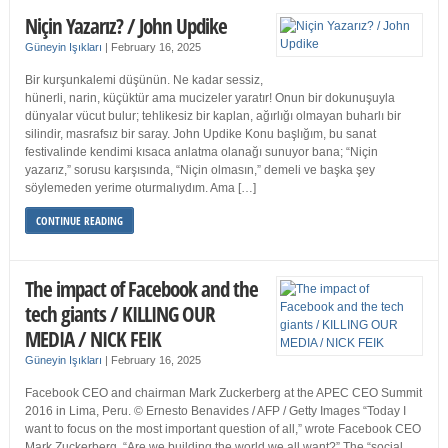
Niçin Yazarız? / John Updike
Güneyin Işıkları
|
February 16, 2025
Bir kurşunkalemi düşünün. Ne kadar sessiz,
hünerli, narin, küçüktür ama mucizeler yaratır! Onun bir dokunuşuyla
dünyalar vücut bulur; tehlikesiz bir kaplan, ağırlığı olmayan buharlı bir
silindir, masrafsız bir saray. John Updike Konu başlığım, bu sanat
festivalinde kendimi kısaca anlatma olanağı sunuyor bana; “Niçin
yazarız,” sorusu karşısında, “Niçin olmasın,” demeli ve başka şey
söylemeden yerime oturmalıydım. Ama […]
CONTINUE READING
The impact of Facebook and the
tech giants / KILLING OUR
MEDIA / NICK FEIK
Güneyin Işıkları
|
February 16, 2025
Facebook CEO and chairman Mark Zuckerberg at the APEC CEO Summit
2016 in Lima, Peru. © Ernesto Benavides / AFP / Getty Images “Today I
want to focus on the most important question of all,” wrote Facebook CEO
Mark Zuckerberg. “Are we building the world we all want?” The “social