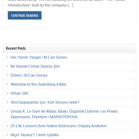
infrastructure” built by the company […]
CONTINUE READING
Recent Posts
Her Yanım Yangın / M Can Guney
Bir Demet Cemal Süreya Şiiri
Özlem / M Can Guney
Welcome to the Gutenberg Editor
Orhan Veli
Yeni başlayanlar için: Kürt Sorunu nedir?
Ursula K. Le Guin ile İktidar, Baskı, Özgürlük Üzerine / on Power,
Oppression, Freedom / MARIA POPOVA
20 Life Lessons from Native Americans / Hayley Anderton
Niçin Yazarız? / John Updike