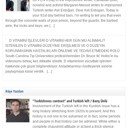
On PEN’s Day of the Imprisoned Writer, Canadian poet,
novelist and activist Margaret Atwood writes to imprisoned
Turkish writer Asli Erdoğan. Dear Asli Erdogan, Today is
your 91st day behind bars. I’m writing to tell you that even
through the concrete walls of your prison, beyond the guards, the barbed
wire, the locks and keys, we […]
D VİTAMİNİ İŞLEVLERİ D VİTAMİNİ HER GÜN MÜ ALINMALI?
İSTENİLEN D VİTAMİNİ DÜZEYİNE ERİŞİLMESİ VE O DÜZEYİN
KORUNMASININ HASTALIKLARI ÖNLEME VE TEDAVİ ETMEDEKİ ROLÜ
South Carolina Tıp Üniversitesi profesörlerinden Dr. Bruce W. Hollis’in bu
videosunu birkaç kez dikkatle izledik. D vitamininin vücuttaki işlevleri
hakkında çok güzel bilgilendiriyor. Anladıklarımızı özetleyerek sizlerle
paylaşmaya karar verdik. […]
Köşe Yazıları
“Turkishness contract” and Turkish left / Barış Ünlü
Involvement of the Turkish left in the Kurdish issue has a
long history stretching from 1920s to present. And this
history is not one to be ashamed of. In fact, some periods
and people in that history can be admired. While either a
complete chauvinist attitude or at best a thick silence