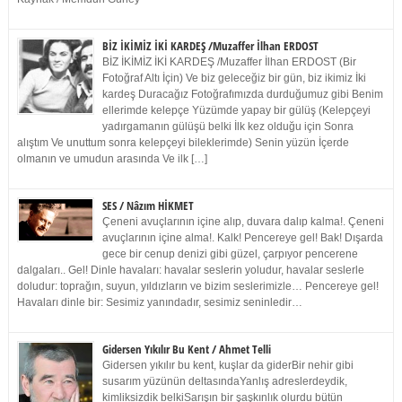
BİZ İKİMİZ İKİ KARDEŞ /Muzaffer İlhan ERDOST
BİZ İKİMİZ İKİ KARDEŞ /Muzaffer İlhan ERDOST (Bir
Fotoğraf Altı İçin) Ve biz geleceğiz bir gün, biz ikimiz İki
kardeş Duracağız Fotoğrafımızda durduğumuz gibi Benim
ellerimde kelepçe Yüzümde yapay bir gülüş (Kelepçeyi
yadırgamanın gülüşü belki İlk kez olduğu için Sonra
alıştım Ve unuttum sonra kelepçeyi bileklerimde) Senin yüzün İçerde
olmanın ve umudun arasında Ve ilk […]
SES / Nâzım HİKMET
Çeneni avuçlarının içine alıp, duvara dalıp kalma!. Çeneni
avuçlarının içine alma!. Kalk! Pencereye gel! Bak! Dışarda
gece bir cenup denizi gibi güzel, çarpıyor pencerene
dalgaları.. Gel! Dinle havaları: havalar seslerin yoludur, havalar seslerle
doludur: toprağın, suyun, yıldızların ve bizim seslerimizle… Pencereye gel!
Havaları dinle bir: Sesimiz yanındadır, sesimiz seninledir…
Gidersen Yıkılır Bu Kent / Ahmet Telli
Gidersen yıkılır bu kent, kuşlar da giderBir nehir gibi
susarım yüzünün deltasındaYanlış adreslerdeydik,
kimliksizdik belkiSarışın bir şaşkınlık olurdu bütün