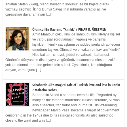
anlatan Stefan Zweig, “kendi hayatının sonunu” ise bir trajedi olarak
yazmayı seçmişti. İkinci Dünya Savaşı’nın ruhunda yarattığı acı ve
çaresizliğe dayanamayan […]
Ölümcül Bir Kavram; “Kimlik” / PINAR K. ÜRETMEN
Amin Maalouf, çoklu kimliğe sahip, bu kimlikleriyle kişisel
ve varoluşsal sorgulamasını yapmış ve barışmış
kişiliklerin kimlik savaşlarını ve şiddeti sonlandırabileceği
umudunu taşıyor. Ölümcül ve el yakan bir kavram “kimlik”.
Nice katliam, cinayet, şiddet ve vahşetin bahanesi.
Günümüz dünyasının distopyaya ve günümüz insanınınsa eleştirel zekâdan
yoksun otomatlar haline gelmesinin şifresi. Oysa kimlik, kim olduğunu
arayan, varoluşunu […]
Sabahattin Ali’s magical tale of Turkish love and loss in Berlin
/ Malcolm Forbes
Sabahattin Ali led a short but eventful life. Regarded by
many as the father of modernist Turkish literature, Ali was
also a teacher, translator and journalist. His left-leaning
newspaper, Marco Pasa, became a target of government
censorship in the 1940s due to its satirical editorials. Ali also sailed too
close to the wind and was […]