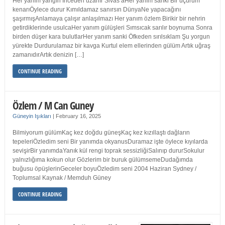
Her yanım yangın İnceden uzanır Sivas’aHer yanım sanki Bir uçurum
kenarıÖylece durur Kımıldamaz sanırsın DünyaNe yapacağını
şaşırmışAnlamaya çalışır anlaşılmazı Her yanım özlem Birikir bir nehrin
getirdiklerinde usulcaHer yanım gülüşleri Sımsıcak sarılır boynuma Sonra
birden düşer kara bulutlarHer yanım sanki Öfkeden sırılsıklam Şu yorgun
yürekte Durdurulamaz bir kavga Kurtul elem ellerinden gülüm Artık uğraş
zamanıdırArtık denizin […]
CONTINUE READING
Özlem / M Can Guney
Güneyin Işıkları
|
February 16, 2025
Bilmiyorum gülümKaç kez doğdu güneşKaç kez kızıllaştı dağların
tepeleriÖzledim seni Bir yanımda okyanusDuramaz işte öylece kıyılarda
sevişirBir yanımdaYanık kül rengi toprak sessizliğiSalınıp dururSokulur
yalnızlığıma kokun olur Gözlerim bir buruk gülümsemeDudağımda
buğusu öpüşlerinGeceler boyuÖzledim seni 2004 Haziran Sydney /
Toplumsal Kaynak / Memduh Güney
CONTINUE READING