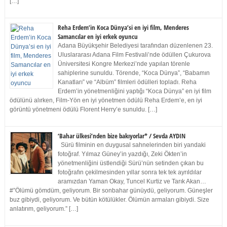
[…]
Reha Erdem’in Koca Dünya’si en iyi film, Menderes
Samancılar en iyi erkek oyuncu
Adana Büyükşehir Belediyesi tarafından düzenlenen 23.
Uluslararası Adana Film Festivali’nde ödüllen Çukurova
Üniversitesi Kongre Merkezi’nde yapılan törenle
sahiplerine sunuldu. Törende, “Koca Dünya”, “Babamın
Kanatları” ve “Albüm” filmleri ödülleri topladı. Reha
Erdem’in yönetmenliğini yaptığı “Koca Dünya” en iyi film
ödülünü alırken, Film-Yön en iyi yönetmen ödülü Reha Erdem’e, en iyi
görüntü yönetmeni ödülü Florent Herry’e sunuldu. […]
‘Bahar ülkesi’nden bize bakıyorlar* / Sevda AYDIN
Sürü filminin en duygusal sahnelerinden biri yandaki
fotoğraf. Yılmaz Güney’in yazdığı, Zeki Ökten’in
yönetmenliğini üstlendiği Sürü’nün setinden çıkan bu
fotoğrafın çekilmesinden yıllar sonra tek tek ayrıldılar
aramızdan Yaman Okay, Tuncel Kurtiz ve Tarık Akan…
#”Ölümü gömdüm, geliyorum. Bir sonbahar günüydü, geliyorum. Güneşler
buz gibiydi, geliyorum. Ve bütün kötülükler. Ölümün armaları gibiydi. Size
anlatırım, geliyorum.” […]