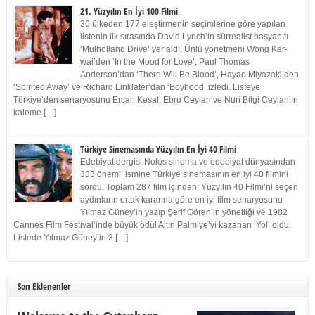
21. Yüzyılın En İyi 100 Filmi
36 ülkeden 177 eleştirmenin seçimlerine göre yapılan
listenin ilk sırasında David Lynch’in sürrealist başyapıtı
‘Mulholland Drive’ yer aldı. Ünlü yönetmeni Wong Kar-
wai’den ‘In the Mood for Love’, Paul Thomas
Anderson’dan ‘There Will Be Blood’, Hayao Miyazaki’den
‘Spirited Away’ ve Richard Linklater’dan ‘Boyhood’ izledi. Listeye
Türkiye’den senaryosunu Ercan Kesal, Ebru Ceylan ve Nuri Bilgi Ceylan’ın
kaleme […]
Türkiye Sinemasında Yüzyılın En İyi 40 Filmi
Edebiyat dergisi Notos sinema ve edebiyat dünyasından
383 önemli ismine Türkiye sinemasının en iyi 40 filmini
sordu. Toplam 287 film içinden ‘Yüzyılın 40 Filmi’ni seçen
aydınların ortak kararına göre en iyi film senaryosunu
Yılmaz Güney’in yazıp Şerif Gören’in yönettiği ve 1982
Cannes Film Festival’inde büyük ödül Altın Palmiye’yi kazanan ‘Yol’ oldu.
Listede Yılmaz Güney’in 3 […]
Son Eklenenler