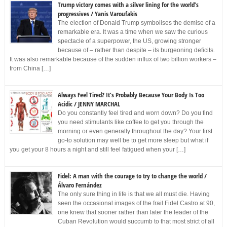
Trump victory comes with a silver lining for the world’s
progressives / Yanis Varoufakis
The election of Donald Trump symbolises the demise of a
remarkable era. It was a time when we saw the curious
spectacle of a superpower, the US, growing stronger
because of – rather than despite – its burgeoning deficits.
It was also remarkable because of the sudden influx of two billion workers –
from China […]
Always Feel Tired? It’s Probably Because Your Body Is Too
Acidic / JENNY MARCHAL
Do you constantly feel tired and worn down? Do you find
you need stimulants like coffee to get you through the
morning or even generally throughout the day? Your first
go-to solution may well be to get more sleep but what if
you get your 8 hours a night and still feel fatigued when your […]
Fidel: A man with the courage to try to change the world /
Álvaro Fernández
The only sure thing in life is that we all must die. Having
seen the occasional images of the frail Fidel Castro at 90,
one knew that sooner rather than later the leader of the
Cuban Revolution would succumb to that most strict of all