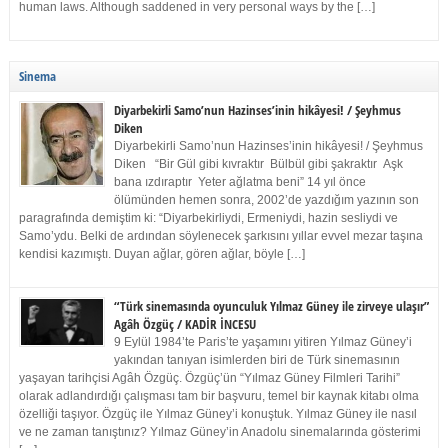
human laws. Although saddened in very personal ways by the […]
Sinema
Diyarbekirli Samo’nun Hazinses’inin hikâyesi! / Şeyhmus
Diken
Diyarbekirli Samo’nun Hazinses’inin hikâyesi! / Şeyhmus
Diken “Bir Gül gibi kıvraktır Bülbül gibi şakraktır Aşk
bana ızdıraptır Yeter ağlatma beni” 14 yıl önce
ölümünden hemen sonra, 2002’de yazdığım yazının son
paragrafında demiştim ki: “Diyarbekirliydi, Ermeniydi, hazin sesliydi ve
Samo’ydu. Belki de ardından söylenecek şarkısını yıllar evvel mezar taşına
kendisi kazımıştı. Duyan ağlar, gören ağlar, böyle […]
“Türk sinemasında oyunculuk Yılmaz Güney ile zirveye ulaşır”
Agâh Özgüç / KADİR İNCESU
9 Eylül 1984’te Paris’te yaşamını yitiren Yılmaz Güney’i
yakından tanıyan isimlerden biri de Türk sinemasının
yaşayan tarihçisi Agâh Özgüç. Özgüç’ün “Yılmaz Güney Filmleri Tarihi”
olarak adlandırdığı çalışması tam bir başvuru, temel bir kaynak kitabı olma
özelliği taşıyor. Özgüç ile Yılmaz Güney’i konuştuk. Yılmaz Güney ile nasıl
ve ne zaman tanıştınız? Yılmaz Güney’in Anadolu sinemalarında gösterimi