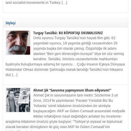
and socialist movements in Turkey. […]
Söyleşi
Turgay Tanülkü: BU RÖPORTAJI OKUMALISINIZ
Ünlü oyuncu Turgay Tanülkü’nün hayatı film gibi. 62
yaşındaki oyuncu, 18 yaşında girdiği cezaevinden 26
yaşında başka biri olarak çıkmış. Özgürlüğe ilk adımı
atarken “Ben geri döneceğim buraya!” diye bir söz vermiş
kendine. Tanülkü, ömrünü cezaevlerinde mahkumları
tiyatroyla buluşturmaya adamış bir oyuncu… Çoğu insanın Eşkıya Dünyaya
Hükümdar Olmaz dizisinde Şahinağa olarak tanıdığı Tanülkü’nün hikayesi
dizi […]
Ahmet Şık “Savunma yapmıyorum itham ediyorum!”
Ahmet Şık’ın savunmasının tam metni: Sözlerime 3 yıl
önce, 2014’te yayımlanan ‘Paralel Yürüdük Biz Bu
Yollarda’ isimli kitabımın önsözünden bir alıntıyla
başlayacağım. AKP ve Gülen Cemaati arasındaki mafyatik
iktidar ortaklığının nasıl dağıldığını anlatan bu inceleme-
araştırma kitabımın önsözü şöyle başlıyor: “Türkiye’yi siyasal ve toplumsal
olarak beraber dönüştüren iki güç olan AKP ile Gülen Cemaati’nin