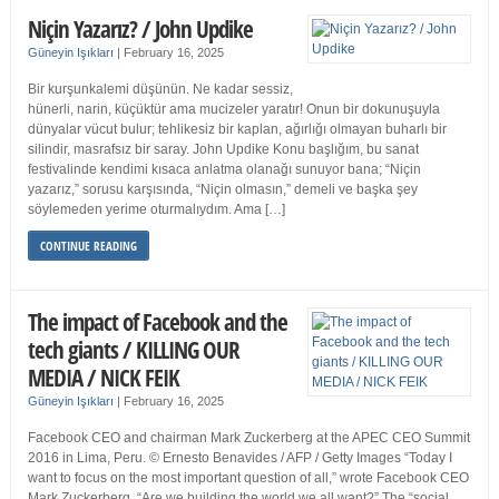
Niçin Yazarız? / John Updike
Güneyin Işıkları
|
February 16, 2025
Bir kurşunkalemi düşünün. Ne kadar sessiz,
hünerli, narin, küçüktür ama mucizeler yaratır! Onun bir dokunuşuyla
dünyalar vücut bulur; tehlikesiz bir kaplan, ağırlığı olmayan buharlı bir
silindir, masrafsız bir saray. John Updike Konu başlığım, bu sanat
festivalinde kendimi kısaca anlatma olanağı sunuyor bana; “Niçin
yazarız,” sorusu karşısında, “Niçin olmasın,” demeli ve başka şey
söylemeden yerime oturmalıydım. Ama […]
CONTINUE READING
The impact of Facebook and the
tech giants / KILLING OUR
MEDIA / NICK FEIK
Güneyin Işıkları
|
February 16, 2025
Facebook CEO and chairman Mark Zuckerberg at the APEC CEO Summit
2016 in Lima, Peru. © Ernesto Benavides / AFP / Getty Images “Today I
want to focus on the most important question of all,” wrote Facebook CEO
Mark Zuckerberg. “Are we building the world we all want?” The “social