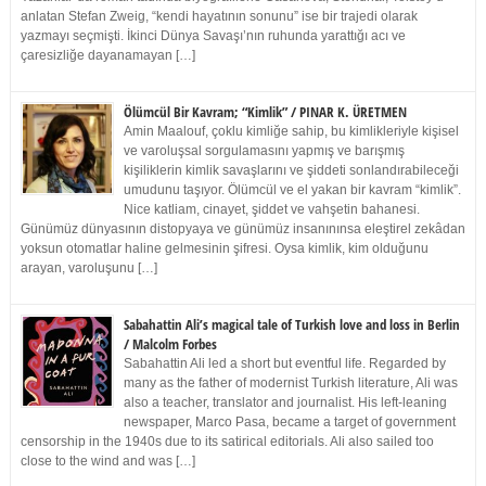
anlatan Stefan Zweig, “kendi hayatının sonunu” ise bir trajedi olarak
yazmayı seçmişti. İkinci Dünya Savaşı’nın ruhunda yarattığı acı ve
çaresizliğe dayanamayan […]
Ölümcül Bir Kavram; “Kimlik” / PINAR K. ÜRETMEN
Amin Maalouf, çoklu kimliğe sahip, bu kimlikleriyle kişisel
ve varoluşsal sorgulamasını yapmış ve barışmış
kişiliklerin kimlik savaşlarını ve şiddeti sonlandırabileceği
umudunu taşıyor. Ölümcül ve el yakan bir kavram “kimlik”.
Nice katliam, cinayet, şiddet ve vahşetin bahanesi.
Günümüz dünyasının distopyaya ve günümüz insanınınsa eleştirel zekâdan
yoksun otomatlar haline gelmesinin şifresi. Oysa kimlik, kim olduğunu
arayan, varoluşunu […]
Sabahattin Ali’s magical tale of Turkish love and loss in Berlin
/ Malcolm Forbes
Sabahattin Ali led a short but eventful life. Regarded by
many as the father of modernist Turkish literature, Ali was
also a teacher, translator and journalist. His left-leaning
newspaper, Marco Pasa, became a target of government
censorship in the 1940s due to its satirical editorials. Ali also sailed too
close to the wind and was […]