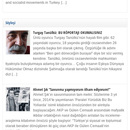
and socialist movements in Turkey. […]
Söyleşi
Turgay Tanülkü: BU RÖPORTAJI OKUMALISINIZ
Ünlü oyuncu Turgay Tanülkü’nün hayatı film gibi. 62
yaşındaki oyuncu, 18 yaşında girdiği cezaevinden 26
yaşında başka biri olarak çıkmış. Özgürlüğe ilk adımı
atarken “Ben geri döneceğim buraya!” diye bir söz vermiş
kendine. Tanülkü, ömrünü cezaevlerinde mahkumları
tiyatroyla buluşturmaya adamış bir oyuncu… Çoğu insanın Eşkıya Dünyaya
Hükümdar Olmaz dizisinde Şahinağa olarak tanıdığı Tanülkü’nün hikayesi
dizi […]
Ahmet Şık “Savunma yapmıyorum itham ediyorum!”
Ahmet Şık’ın savunmasının tam metni: Sözlerime 3 yıl
önce, 2014’te yayımlanan ‘Paralel Yürüdük Biz Bu
Yollarda’ isimli kitabımın önsözünden bir alıntıyla
başlayacağım. AKP ve Gülen Cemaati arasındaki mafyatik
iktidar ortaklığının nasıl dağıldığını anlatan bu inceleme-
araştırma kitabımın önsözü şöyle başlıyor: “Türkiye’yi siyasal ve toplumsal
olarak beraber dönüştüren iki güç olan AKP ile Gülen Cemaati’nin