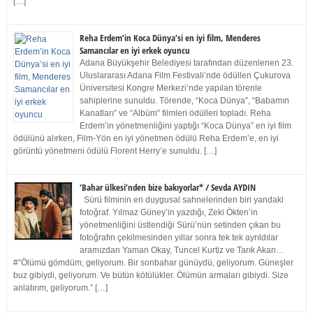
[…]
Reha Erdem’in Koca Dünya’si en iyi film, Menderes
Samancılar en iyi erkek oyuncu
Adana Büyükşehir Belediyesi tarafından düzenlenen 23.
Uluslararası Adana Film Festivali’nde ödüllen Çukurova
Üniversitesi Kongre Merkezi’nde yapılan törenle
sahiplerine sunuldu. Törende, “Koca Dünya”, “Babamın
Kanatları” ve “Albüm” filmleri ödülleri topladı. Reha
Erdem’in yönetmenliğini yaptığı “Koca Dünya” en iyi film
ödülünü alırken, Film-Yön en iyi yönetmen ödülü Reha Erdem’e, en iyi
görüntü yönetmeni ödülü Florent Herry’e sunuldu. […]
‘Bahar ülkesi’nden bize bakıyorlar* / Sevda AYDIN
Sürü filminin en duygusal sahnelerinden biri yandaki
fotoğraf. Yılmaz Güney’in yazdığı, Zeki Ökten’in
yönetmenliğini üstlendiği Sürü’nün setinden çıkan bu
fotoğrafın çekilmesinden yıllar sonra tek tek ayrıldılar
aramızdan Yaman Okay, Tuncel Kurtiz ve Tarık Akan…
#”Ölümü gömdüm, geliyorum. Bir sonbahar günüydü, geliyorum. Güneşler
buz gibiydi, geliyorum. Ve bütün kötülükler. Ölümün armaları gibiydi. Size
anlatırım, geliyorum.” […]