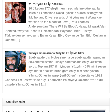
21. Yüzyılın En İyi 100 Filmi
36 ülkeden 177 eleştirmenin seçimlerine göre yapılan
listenin ilk sırasında David Lynch’in sürrealist başyapıtı
‘Mulholland Drive’ yer aldı. Ünlü yönetmeni Wong Kar-
wai’den ‘In the Mood for Love’, Paul Thomas
Anderson’dan ‘There Will Be Blood’, Hayao Miyazaki’den
‘Spirited Away’ ve Richard Linklater’dan ‘Boyhood’ izledi. Listeye
Türkiye’den senaryosunu Ercan Kesal, Ebru Ceylan ve Nuri Bilgi Ceylan’ın
kaleme […]
Türkiye Sinemasında Yüzyılın En İyi 40 Filmi
Edebiyat dergisi Notos sinema ve edebiyat dünyasından
383 önemli ismine Türkiye sinemasının en iyi 40 filmini
sordu. Toplam 287 film içinden ‘Yüzyılın 40 Filmi’ni seçen
aydınların ortak kararına göre en iyi film senaryosunu
Yılmaz Güney’in yazıp Şerif Gören’in yönettiği ve 1982
Cannes Film Festival’inde büyük ödül Altın Palmiye’yi kazanan ‘Yol’ oldu.
Listede Yılmaz Güney’in 3 […]
Son Eklenenler