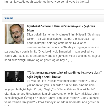
human laws. Although saddened in very personal ways by the […]
Sinema
Diyarbekirli Samo’nun Hazinses’inin hikâyesi! / Şeyhmus
Diken
Diyarbekirli Samo’nun Hazinses’inin hikâyesi! / Şeyhmus
Diken “Bir Gül gibi kıvraktır Bülbül gibi şakraktır Aşk
bana ızdıraptır Yeter ağlatma beni” 14 yıl önce
ölümünden hemen sonra, 2002’de yazdığım yazının son
paragrafında demiştim ki: “Diyarbekirliydi, Ermeniydi, hazin sesliydi ve
Samo’ydu. Belki de ardından söylenecek şarkısını yıllar evvel mezar taşına
kendisi kazımıştı. Duyan ağlar, gören ağlar, böyle […]
“Türk sinemasında oyunculuk Yılmaz Güney ile zirveye ulaşır”
Agâh Özgüç / KADİR İNCESU
9 Eylül 1984’te Paris’te yaşamını yitiren Yılmaz Güney’i
yakından tanıyan isimlerden biri de Türk sinemasının
yaşayan tarihçisi Agâh Özgüç. Özgüç’ün “Yılmaz Güney Filmleri Tarihi”
olarak adlandırdığı çalışması tam bir başvuru, temel bir kaynak kitabı olma
özelliği taşıyor. Özgüç ile Yılmaz Güney’i konuştuk. Yılmaz Güney ile nasıl
ve ne zaman tanıştınız? Yılmaz Güney’in Anadolu sinemalarında gösterimi