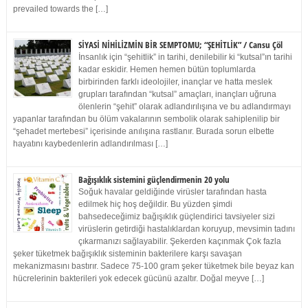
prevailed towards the […]
SİYASİ NİHİLİZMİN BİR SEMPTOMU; “ŞEHİTLİK” / Cansu Çöl
İnsanlık için “şehitlik” in tarihi, denilebilir ki “kutsal”ın tarihi
kadar eskidir. Hemen hemen bütün toplumlarda
birbirinden farklı ideolojiler, inançlar ve hatta meslek
grupları tarafından “kutsal” amaçları, inançları uğruna
ölenlerin “şehit” olarak adlandırılışına ve bu adlandırmayı
yapanlar tarafından bu ölüm vakalarının sembolik olarak sahiplenilip bir
“şehadet mertebesi” içerisinde anılışına rastlanır. Burada sorun elbette
hayatını kaybedenlerin adlandırılması […]
Bağışıklık sistemini güçlendirmenin 20 yolu
Soğuk havalar geldiğinde virüsler tarafından hasta
edilmek hiç hoş değildir. Bu yüzden şimdi
bahsedeceğimiz bağışıklık güçlendirici tavsiyeler sizi
virüslerin getirdiği hastalıklardan koruyup, mevsimin tadını
çıkarmanızı sağlayabilir. Şekerden kaçınmak Çok fazla
şeker tüketmek bağışıklık sisteminin bakterilere karşı savaşan
mekanizmasını bastırır. Sadece 75-100 gram şeker tüketmek bile beyaz kan
hücrelerinin bakterileri yok edecek gücünü azaltır. Doğal meyve […]