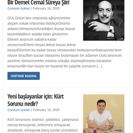
Bir Demet Cemal Süreya Şiiri
Güneyin Işıkları
|
February 16, 2025
GÜLGülün tam ortasında ağlıyorumHer
akşam sokak ortasında öldükçeÖnümü
arkamı bilmiyorumAzaldığını duyup duyup
karanlıktaBeni ayakta tutan gözlerinin
Ellerini alıyorum sabaha kadar
seviyorumEllerin beyaz tekrar beyaz tekrar
beyazEllerinin bu kadar beyaz olmasından korkuyorumİstasyonda tiren
oluyor birazBen bazan istasyonu bulamayan bir adamım Gülü alıyorum
yüzüme sürüyorumHer nasılsa sokağa düşmüşKolumu kanadımı
kırıyorumBir kan oluyor bir kıyamet bir çalgıVe zurnanın […]
CONTINUE READING
Yeni başlayanlar için: Kürt
Sorunu nedir?
Güneyin Işıkları
|
February 16, 2025
Kürt Sorununu silahsız, şiddetsiz, çatışmasız
oturup konuşarak, birbirimizi anlayarak,
anlatarak, anlaşarak barış içinde çözmeliyiz.