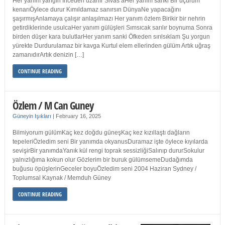
Her yanım yangın İnceden uzanır Sivas’aHer yanım sanki Bir uçurum
kenarıÖylece durur Kımıldamaz sanırsın DünyaNe yapacağını
şaşırmışAnlamaya çalışır anlaşılmazı Her yanım özlem Birikir bir nehrin
getirdiklerinde usulcaHer yanım gülüşleri Sımsıcak sarılır boynuma Sonra
birden düşer kara bulutlarHer yanım sanki Öfkeden sırılsıklam Şu yorgun
yürekte Durdurulamaz bir kavga Kurtul elem ellerinden gülüm Artık uğraş
zamanıdırArtık denizin […]
CONTINUE READING
Özlem / M Can Guney
Güneyin Işıkları
|
February 16, 2025
Bilmiyorum gülümKaç kez doğdu güneşKaç kez kızıllaştı dağların
tepeleriÖzledim seni Bir yanımda okyanusDuramaz işte öylece kıyılarda
sevişirBir yanımdaYanık kül rengi toprak sessizliğiSalınıp dururSokulur
yalnızlığıma kokun olur Gözlerim bir buruk gülümsemeDudağımda
buğusu öpüşlerinGeceler boyuÖzledim seni 2004 Haziran Sydney /
Toplumsal Kaynak / Memduh Güney
CONTINUE READING