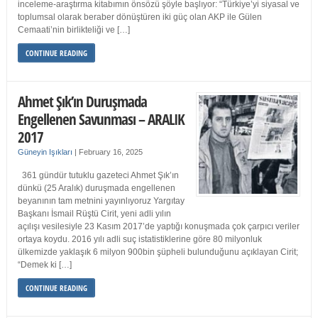
inceleme-araştırma kitabımın önsözü şöyle başlıyor: “Türkiye’yi siyasal ve
toplumsal olarak beraber dönüştüren iki güç olan AKP ile Gülen
Cemaati’nin birlikteliği ve […]
CONTINUE READING
Ahmet Şık’ın Duruşmada
Engellenen Savunması – ARALIK
2017
Güneyin Işıkları
|
February 16, 2025
361 gündür tutuklu gazeteci Ahmet Şık’ın
dünkü (25 Aralık) duruşmada engellenen
beyanının tam metnini yayınlıyoruz Yargıtay
Başkanı İsmail Rüştü Cirit, yeni adli yılın
açılışı vesilesiyle 23 Kasım 2017’de yaptığı konuşmada çok çarpıcı veriler
ortaya koydu. 2016 yılı adli suç istatistiklerine göre 80 milyonluk
ülkemizde yaklaşık 6 milyon 900bin şüpheli bulunduğunu açıklayan Cirit;
“Demek ki […]
CONTINUE READING