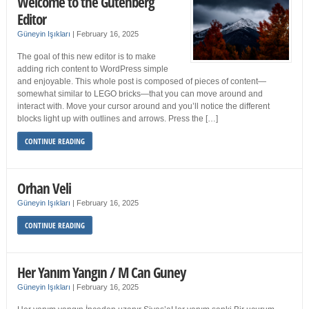
Welcome to the Gutenberg
Editor
Güneyin Işıkları
|
February 16, 2025
The goal of this new editor is to make
adding rich content to WordPress simple
and enjoyable. This whole post is composed of pieces of content—
somewhat similar to LEGO bricks—that you can move around and
interact with. Move your cursor around and you’ll notice the different
blocks light up with outlines and arrows. Press the […]
CONTINUE READING
Orhan Veli
Güneyin Işıkları
|
February 16, 2025
CONTINUE READING
Her Yanım Yangın / M Can Guney
Güneyin Işıkları
|
February 16, 2025