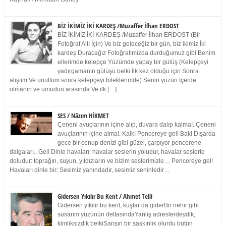
BİZ İKİMİZ İKİ KARDEŞ /Muzaffer İlhan ERDOST
BİZ İKİMİZ İKİ KARDEŞ /Muzaffer İlhan ERDOST (Bir
Fotoğraf Altı İçin) Ve biz geleceğiz bir gün, biz ikimiz İki
kardeş Duracağız Fotoğrafımızda durduğumuz gibi Benim
ellerimde kelepçe Yüzümde yapay bir gülüş (Kelepçeyi
yadırgamanın gülüşü belki İlk kez olduğu için Sonra
alıştım Ve unuttum sonra kelepçeyi bileklerimde) Senin yüzün İçerde
olmanın ve umudun arasında Ve ilk […]
SES / Nâzım HİKMET
Çeneni avuçlarının içine alıp, duvara dalıp kalma!. Çeneni
avuçlarının içine alma!. Kalk! Pencereye gel! Bak! Dışarda
gece bir cenup denizi gibi güzel, çarpıyor pencerene
dalgaları.. Gel! Dinle havaları: havalar seslerin yoludur, havalar seslerle
doludur: toprağın, suyun, yıldızların ve bizim seslerimizle… Pencereye gel!
Havaları dinle bir: Sesimiz yanındadır, sesimiz seninledir…
Gidersen Yıkılır Bu Kent / Ahmet Telli
Gidersen yıkılır bu kent, kuşlar da giderBir nehir gibi
susarım yüzünün deltasındaYanlış adreslerdeydik,
kimliksizdik belkiSarışın bir şaşkınlık olurdu bütün