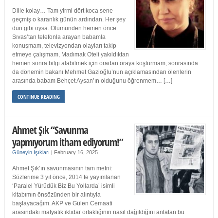
Dille kolay… Tam yirmi dört koca sene
geçmiş o karanlık günün ardından. Her şey
dün gibi oysa. Ölümünden hemen önce
Sıvas’tan telefonla arayan babamla
konuşmam, televizyondan olayları takip
etmeye çalışmam, Madımak Oteli yakıldıktan
hemen sonra bilgi alabilmek için oradan oraya koşturmam; sonrasında
da dönemin bakanı Mehmet Gazioğlu’nun açıklamasından ölenlerin
arasında babam Behçet Aysan’ın olduğunu öğrenmem… […]
CONTINUE READING
Ahmet Şık “Savunma
yapmıyorum itham ediyorum!”
Güneyin Işıkları
|
February 16, 2025
Ahmet Şık’ın savunmasının tam metni:
Sözlerime 3 yıl önce, 2014’te yayımlanan
‘Paralel Yürüdük Biz Bu Yollarda’ isimli
kitabımın önsözünden bir alıntıyla
başlayacağım. AKP ve Gülen Cemaati
arasındaki mafyatik iktidar ortaklığının nasıl dağıldığını anlatan bu