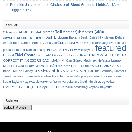
Pumpkin Juice to reduce Cholesterol, Blood Glucose, Lipids And Also
Triglycerides
Konular
Ahmet Telli
Ahmet Şık
Ahmet Şık'ın
2 Temmuz
AHMET CEMAL
savunmasının tam metni
Asli Erdogan
Bakişın Senin
Bağışıklık sistemi
Behçet
Cumartesi Anneleri
Aysan
Bu Tufandan Sonra
Cansu Çöl
Didem Gülçin Erdem
Die
featured
gestundete Zeit
Donald Trump
EDGAR ALLAN POE
Eren Aysan
Fidel Castro
feminist
Fikret YAZ
Gidersen Yıkılır Bu Kent
HERE’S WHAT TO DO TO
CORRECT IT
INGEBORG BACHMANN
M. Can Güney
Madımak
Nefessiz kalmak…
Nicholas Glastonbury
Nietzsche
Nâzım HİKMET
Prof. Cengiz Aktar
RANDEVU
Sarıl
Bana . M Can Güney
SES
SİYASİ NİHİLİZMİN BİR SEMPTOMU
the Saturday Mothers
Trump victory comes with a silver lining for the world’s progressives
Türkiye dibine
kadar faşizmi yaşayacak
Vizyoner
Yanis Varoufakis
yüreğimde bir avuç volkan
ÖMÜR'CÜ GELDİ ÇOCUK
öykü
ŞEHİTLİK
‘Şiirin beslendiği kaynak hayattır’
Archives
Archives