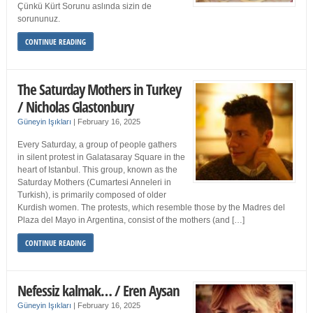
Çünkü Kürt Sorunu aslında sizin de
sorununuz.
CONTINUE READING
The Saturday Mothers in Turkey
/ Nicholas Glastonbury
Güneyin Işıkları
|
February 16, 2025
Every Saturday, a group of people gathers
in silent protest in Galatasaray Square in the
heart of Istanbul. This group, known as the
Saturday Mothers (Cumartesi Anneleri in
Turkish), is primarily composed of older
Kurdish women. The protests, which resemble those by the Madres del
Plaza del Mayo in Argentina, consist of the mothers (and […]
CONTINUE READING
Nefessiz kalmak… / Eren Aysan
Güneyin Işıkları
|
February 16, 2025