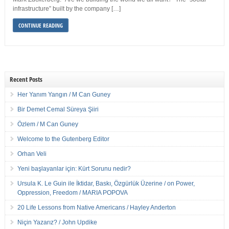
infrastructure” built by the company […]
CONTINUE READING
Recent Posts
Her Yanım Yangın / M Can Guney
Bir Demet Cemal Süreya Şiiri
Özlem / M Can Guney
Welcome to the Gutenberg Editor
Orhan Veli
Yeni başlayanlar için: Kürt Sorunu nedir?
Ursula K. Le Guin ile İktidar, Baskı, Özgürlük Üzerine / on Power,
Oppression, Freedom / MARIA POPOVA
20 Life Lessons from Native Americans / Hayley Anderton
Niçin Yazarız? / John Updike