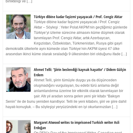
birlikteliği ve […]
Türkiye dibine kadar faşizmi yaşayacak / Prof. Cengiz Aktar
Türkiye dibine kadar faşizmi yaşayacak / Prof. Cengiz
Aktar – Söyleşi : Yeter Polat AKPM’nin geçtiğimiz günlerde
Türkiye’yi izleme sürecine almasını küme düşmek olarak
tanımlayan Prof. Cengiz Aktar, artık Azerbaycan,
Kırgızistan, Özbekistan, Türkmenistan, Rusya gibi gayri
demokratik ülkelerle aynı kümede olan Türkiye’nin AKPM üyesi 47 ülke
arasından ikinci küme olarak sıraladığı 9 ülkesinden biri olduğunu ifade […]
Ahmet Telli: ‘Şiirin beslendiği kaynak hayattır’ / Didem Gülçin
Erdem
Ahmet Telli, şiirin tümüyle duygu ya da düşünceden
oluşmadığını vurgulayan, bu edebi türü anlama değil
anlamlandırma üzerine bir etkinlik olarak tanımlayan bir
şair. Altı yıl aradan sonra gelen yeni şiir kitabı “Bakışın
Senin” ile de bunu yeniden kanıtlıyor. Telli ile yeni kitabını, şiiri ve şiire dahil
hayatı konuştuk. – Bu söyleşiyi yeryüzündeki en iyi okurlarınızdan […]
Margaret Atwood writes to imprisoned Turkish writer Asli
Erdoğan