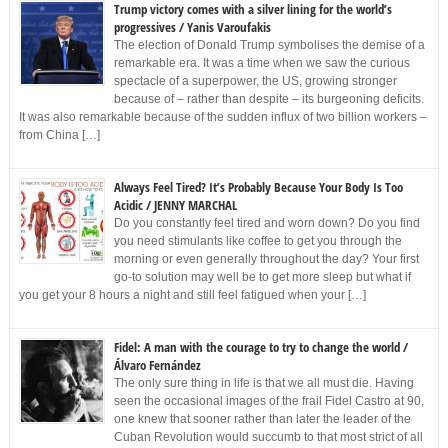
Trump victory comes with a silver lining for the world’s
progressives / Yanis Varoufakis
The election of Donald Trump symbolises the demise of a
remarkable era. It was a time when we saw the curious
spectacle of a superpower, the US, growing stronger
because of – rather than despite – its burgeoning deficits.
It was also remarkable because of the sudden influx of two billion workers –
from China […]
Always Feel Tired? It’s Probably Because Your Body Is Too
Acidic / JENNY MARCHAL
Do you constantly feel tired and worn down? Do you find
you need stimulants like coffee to get you through the
morning or even generally throughout the day? Your first
go-to solution may well be to get more sleep but what if
you get your 8 hours a night and still feel fatigued when your […]
Fidel: A man with the courage to try to change the world /
Álvaro Fernández
The only sure thing in life is that we all must die. Having
seen the occasional images of the frail Fidel Castro at 90,
one knew that sooner rather than later the leader of the
Cuban Revolution would succumb to that most strict of all