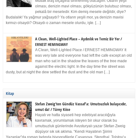
Mutlak tıraş bıçağına sinirlenmiş olacağım. Otların yeşil
olması, denizin mavi olması, gökyüzünün bulutsuz olması,
pekalâ bir meseledir. Kim demiş mesele değildir, diye?
Budalalık! Ya yağmur yağsaydı? Ya otların yeşili mor, ya denizin mavisi
kırmızı olsaydı? Olsaydı o zaman mesele olurdu, işte. […]
A Clean, Well-Lighted Place – Aydınlık ve Temiz Bir Yer /
ERNEST HEMINGWAY
A Clean, Well-Lighted Place / ERNEST HEMINGWAY It
was very late and everyone had left the cafe except an old
man who sat in the shadow the leaves of the tree made
against the electric light. In the day time the street was
dusty, but at night the dew settled the dust and the old man […]
Kitap
Stefan Zweig’ten Gündüz Vassaf’a: Umutsuzluk bulaşıcıdır,
umut da! / Türey Köse
Hayatı ve hatta siyaseti hep edebiyat aracılığıyla
kavramak, yorumlamak isteyen bir okur olarak bu
umutsuzluk günlerinde Avusturyalı yazar Stefan Zweig
düşüyor sık sık aklıma. “Kendi Hayatının Şiirini
Yazanlar”da roman tadında biyografilerle Casanova, Stendhal, Tolstoy’u