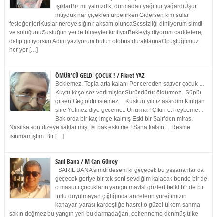
ışıklarBiz mi yalnızdık, durmadan yağmur yağardıÜşür
müydük nar çiçekleri ürperirken Gidersen kim sular
fesleğenleriKuşlar nereye sığınır akşam oluncaSessizliği dinliyorum şimdi
ve soluğunuSustuğun yerde birşeyler kırılıyorBekleyiş diyorum caddelere,
dalıp gidiyorsun Adını yazıyorum bütün otobüs duraklarınaÖpüştüğümüz
her yer […]
ÖMÜR’CÜ GELDİ ÇOCUK ! / Fikret YAZ
Beklemez. Topla arta kalanı Pencereden satıver çocuk …
Kuytu köşe söz verilmişler Süründürür öldürmez. Süpür
gitsen Geç oldu istemez… Küskün yıldız asardım Kırılgan
şiire Yetmez diye geceme.. Unutma ! Çıkın et heybeme…
Bak orda bir kaç imge kalmış Eski bir Şair’den miras.
Nasılsa son dizeye saklanmış. İyi bak eskitme ! Sana kalsın… Resme
ısınmamıştım. Bir […]
Sarıl Bana / M Can Güney
SARIL BANA şimdi desem ki geçecek bu yaşananlar da
geçecek geriye bir tek seni sevdiğim kalacak bende bir de
o masum çocukların yangın mavisi gözleri belki bir de bir
türlü duyulmayan çığlığında annelerin yüreğimizin
kanayan yarası kardeşliğe hasret o güzel ülkem sanma
sakın değmez bu yangın yeri bu darmadağan, cehenneme dönmüş ülke