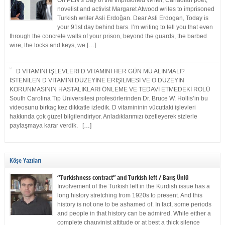
On PEN’s Day of the Imprisoned Writer, Canadian poet,
novelist and activist Margaret Atwood writes to imprisoned
Turkish writer Asli Erdoğan. Dear Asli Erdogan, Today is
your 91st day behind bars. I’m writing to tell you that even
through the concrete walls of your prison, beyond the guards, the barbed
wire, the locks and keys, we […]
D VİTAMİNİ İŞLEVLERİ D VİTAMİNİ HER GÜN MÜ ALINMALI?
İSTENİLEN D VİTAMİNİ DÜZEYİNE ERİŞİLMESİ VE O DÜZEYİN
KORUNMASININ HASTALIKLARI ÖNLEME VE TEDAVİ ETMEDEKİ ROLÜ
South Carolina Tıp Üniversitesi profesörlerinden Dr. Bruce W. Hollis’in bu
videosunu birkaç kez dikkatle izledik. D vitamininin vücuttaki işlevleri
hakkında çok güzel bilgilendiriyor. Anladıklarımızı özetleyerek sizlerle
paylaşmaya karar verdik. […]
Köşe Yazıları
“Turkishness contract” and Turkish left / Barış Ünlü
Involvement of the Turkish left in the Kurdish issue has a
long history stretching from 1920s to present. And this
history is not one to be ashamed of. In fact, some periods
and people in that history can be admired. While either a
complete chauvinist attitude or at best a thick silence