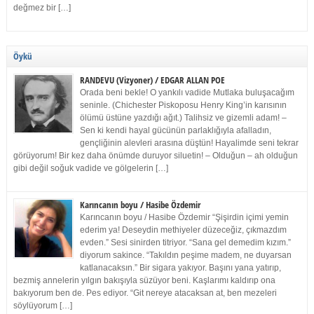
değmez bir […]
Öykü
RANDEVU (Vizyoner) / EDGAR ALLAN POE
Orada beni bekle! O yankılı vadide Mutlaka buluşacağım
seninle. (Chichester Piskoposu Henry King’in karısının
ölümü üstüne yazdığı ağıt.) Talihsiz ve gizemli adam! –
Sen ki kendi hayal gücünün parlaklığıyla afalladın,
gençliğinin alevleri arasına düştün! Hayalimde seni tekrar
görüyorum! Bir kez daha önümde duruyor siluetin! – Olduğun – ah olduğun
gibi değil soğuk vadide ve gölgelerin […]
Karıncanın boyu / Hasibe Özdemir
Karıncanın boyu / Hasibe Özdemir “Şişirdin içimi yemin
ederim ya! Deseydin methiyeler düzeceğiz, çıkmazdım
evden.” Sesi sinirden titriyor. “Sana gel demedim kızım.”
diyorum sakince. “Takıldın peşime madem, ne duyarsan
katlanacaksın.” Bir sigara yakıyor. Başını yana yatırıp,
bezmiş annelerin yılgın bakışıyla süzüyor beni. Kaşlarımı kaldırıp ona
bakıyorum ben de. Pes ediyor. “Git nereye atacaksan at, ben mezeleri
söylüyorum […]