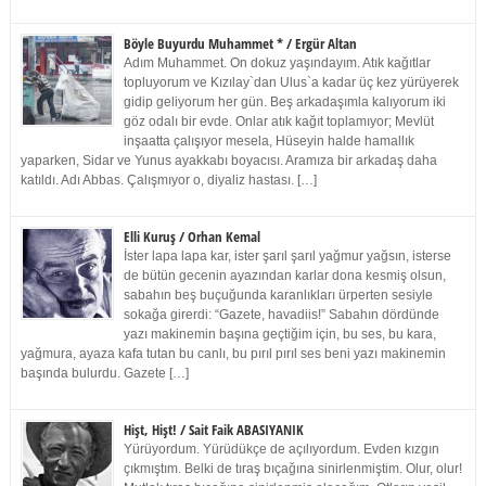
Böyle Buyurdu Muhammet * / Ergür Altan
Adım Muhammet. On dokuz yaşındayım. Atık kağıtlar
topluyorum ve Kızılay`dan Ulus`a kadar üç kez yürüyerek
gidip geliyorum her gün. Beş arkadaşımla kalıyorum iki
göz odalı bir evde. Onlar atık kağıt toplamıyor; Mevlüt
inşaatta çalışıyor mesela, Hüseyin halde hamallık
yaparken, Sidar ve Yunus ayakkabı boyacısı. Aramıza bir arkadaş daha
katıldı. Adı Abbas. Çalışmıyor o, diyaliz hastası. […]
Elli Kuruş / Orhan Kemal
İster lapa lapa kar, ister şarıl şarıl yağmur yağsın, isterse
de bütün gecenin ayazından karlar dona kesmiş olsun,
sabahın beş buçuğunda karanlıkları ürperten sesiyle
sokağa girerdi: “Gazete, havadiis!” Sabahın dördünde
yazı makinemin başına geçtiğim için, bu ses, bu kara,
yağmura, ayaza kafa tutan bu canlı, bu pırıl pırıl ses beni yazı makinemin
başında bulurdu. Gazete […]
Hişt, Hişt! / Sait Faik ABASIYANIK
Yürüyordum. Yürüdükçe de açılıyordum. Evden kızgın
çıkmıştım. Belki de tıraş bıçağına sinirlenmiştim. Olur, olur!