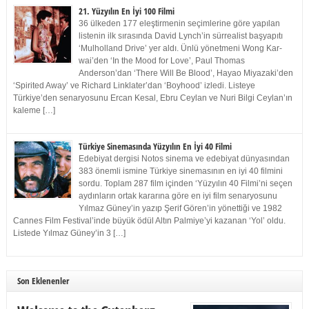
21. Yüzyılın En İyi 100 Filmi
36 ülkeden 177 eleştirmenin seçimlerine göre yapılan
listenin ilk sırasında David Lynch’in sürrealist başyapıtı
‘Mulholland Drive’ yer aldı. Ünlü yönetmeni Wong Kar-
wai’den ‘In the Mood for Love’, Paul Thomas
Anderson’dan ‘There Will Be Blood’, Hayao Miyazaki’den
‘Spirited Away’ ve Richard Linklater’dan ‘Boyhood’ izledi. Listeye
Türkiye’den senaryosunu Ercan Kesal, Ebru Ceylan ve Nuri Bilgi Ceylan’ın
kaleme […]
Türkiye Sinemasında Yüzyılın En İyi 40 Filmi
Edebiyat dergisi Notos sinema ve edebiyat dünyasından
383 önemli ismine Türkiye sinemasının en iyi 40 filmini
sordu. Toplam 287 film içinden ‘Yüzyılın 40 Filmi’ni seçen
aydınların ortak kararına göre en iyi film senaryosunu
Yılmaz Güney’in yazıp Şerif Gören’in yönettiği ve 1982
Cannes Film Festival’inde büyük ödül Altın Palmiye’yi kazanan ‘Yol’ oldu.
Listede Yılmaz Güney’in 3 […]
Son Eklenenler