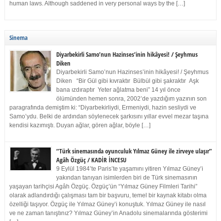
human laws. Although saddened in very personal ways by the […]
Sinema
Diyarbekirli Samo’nun Hazinses’inin hikâyesi! / Şeyhmus
Diken
Diyarbekirli Samo’nun Hazinses’inin hikâyesi! / Şeyhmus
Diken “Bir Gül gibi kıvraktır Bülbül gibi şakraktır Aşk
bana ızdıraptır Yeter ağlatma beni” 14 yıl önce
ölümünden hemen sonra, 2002’de yazdığım yazının son
paragrafında demiştim ki: “Diyarbekirliydi, Ermeniydi, hazin sesliydi ve
Samo’ydu. Belki de ardından söylenecek şarkısını yıllar evvel mezar taşına
kendisi kazımıştı. Duyan ağlar, gören ağlar, böyle […]
“Türk sinemasında oyunculuk Yılmaz Güney ile zirveye ulaşır”
Agâh Özgüç / KADİR İNCESU
9 Eylül 1984’te Paris’te yaşamını yitiren Yılmaz Güney’i
yakından tanıyan isimlerden biri de Türk sinemasının
yaşayan tarihçisi Agâh Özgüç. Özgüç’ün “Yılmaz Güney Filmleri Tarihi”
olarak adlandırdığı çalışması tam bir başvuru, temel bir kaynak kitabı olma
özelliği taşıyor. Özgüç ile Yılmaz Güney’i konuştuk. Yılmaz Güney ile nasıl
ve ne zaman tanıştınız? Yılmaz Güney’in Anadolu sinemalarında gösterimi