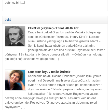
değmez bir […]
Öykü
RANDEVU (Vizyoner) / EDGAR ALLAN POE
Orada beni bekle! O yankılı vadide Mutlaka buluşacağım
seninle. (Chichester Piskoposu Henry King’in karısının
ölümü üstüne yazdığı ağıt.) Talihsiz ve gizemli adam! –
Sen ki kendi hayal gücünün parlaklığıyla afalladın,
gençliğinin alevleri arasına düştün! Hayalimde seni tekrar
görüyorum! Bir kez daha önümde duruyor siluetin! – Olduğun – ah olduğun
gibi değil soğuk vadide ve gölgelerin […]
Karıncanın boyu / Hasibe Özdemir
Karıncanın boyu / Hasibe Özdemir “Şişirdin içimi yemin
ederim ya! Deseydin methiyeler düzeceğiz, çıkmazdım
evden.” Sesi sinirden titriyor. “Sana gel demedim kızım.”
diyorum sakince. “Takıldın peşime madem, ne duyarsan
katlanacaksın.” Bir sigara yakıyor. Başını yana yatırıp,
bezmiş annelerin yılgın bakışıyla süzüyor beni. Kaşlarımı kaldırıp ona
bakıyorum ben de. Pes ediyor. “Git nereye atacaksan at, ben mezeleri
söylüyorum […]