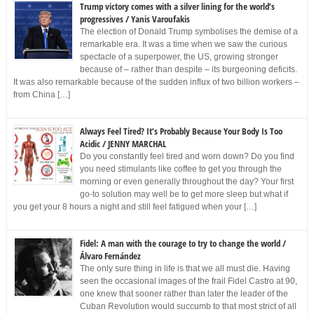
Trump victory comes with a silver lining for the world’s
progressives / Yanis Varoufakis
The election of Donald Trump symbolises the demise of a
remarkable era. It was a time when we saw the curious
spectacle of a superpower, the US, growing stronger
because of – rather than despite – its burgeoning deficits.
It was also remarkable because of the sudden influx of two billion workers –
from China […]
Always Feel Tired? It’s Probably Because Your Body Is Too
Acidic / JENNY MARCHAL
Do you constantly feel tired and worn down? Do you find
you need stimulants like coffee to get you through the
morning or even generally throughout the day? Your first
go-to solution may well be to get more sleep but what if
you get your 8 hours a night and still feel fatigued when your […]
Fidel: A man with the courage to try to change the world /
Álvaro Fernández
The only sure thing in life is that we all must die. Having
seen the occasional images of the frail Fidel Castro at 90,
one knew that sooner rather than later the leader of the
Cuban Revolution would succumb to that most strict of all