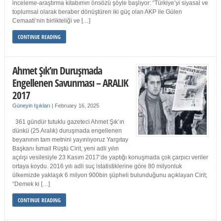
inceleme-araştırma kitabımın önsözü şöyle başlıyor: “Türkiye’yi siyasal ve
toplumsal olarak beraber dönüştüren iki güç olan AKP ile Gülen
Cemaati’nin birlikteliği ve […]
CONTINUE READING
Ahmet Şık’ın Duruşmada
Engellenen Savunması – ARALIK
2017
Güneyin Işıkları
|
February 16, 2025
361 gündür tutuklu gazeteci Ahmet Şık’ın
dünkü (25 Aralık) duruşmada engellenen
beyanının tam metnini yayınlıyoruz Yargıtay
Başkanı İsmail Rüştü Cirit, yeni adli yılın
açılışı vesilesiyle 23 Kasım 2017’de yaptığı konuşmada çok çarpıcı veriler
ortaya koydu. 2016 yılı adli suç istatistiklerine göre 80 milyonluk
ülkemizde yaklaşık 6 milyon 900bin şüpheli bulunduğunu açıklayan Cirit;
“Demek ki […]
CONTINUE READING