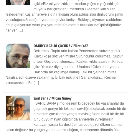
ışıklarBiz mi yalnızdık, durmadan yağmur yağardıÜşür
müydük nar çiçekleri ürperirken Gidersen kim sular
fesleğenleriKuşlar nereye sığınır akşam oluncaSessizliği dinliyorum şimdi
ve soluğunuSustuğun yerde birşeyler kırılıyorBekleyiş diyorum caddelere,
dalıp gidiyorsun Adını yazıyorum bütün otobüs duraklarınaÖpüştüğümüz
her yer […]
ÖMÜR’CÜ GELDİ ÇOCUK ! / Fikret YAZ
Beklemez. Topla arta kalanı Pencereden satıver çocuk …
Kuytu köşe söz verilmişler Süründürür öldürmez. Süpür
gitsen Geç oldu istemez… Küskün yıldız asardım Kırılgan
şiire Yetmez diye geceme.. Unutma ! Çıkın et heybeme…
Bak orda bir kaç imge kalmış Eski bir Şair’den miras.
Nasılsa son dizeye saklanmış. İyi bak eskitme ! Sana kalsın… Resme
ısınmamıştım. Bir […]
Sarıl Bana / M Can Güney
SARIL BANA şimdi desem ki geçecek bu yaşananlar da
geçecek geriye bir tek seni sevdiğim kalacak bende bir de
o masum çocukların yangın mavisi gözleri belki bir de bir
türlü duyulmayan çığlığında annelerin yüreğimizin
kanayan yarası kardeşliğe hasret o güzel ülkem sanma
sakın değmez bu yangın yeri bu darmadağan, cehenneme dönmüş ülke