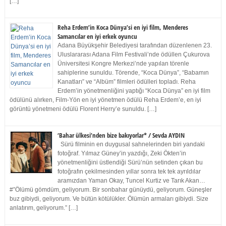
[…]
Reha Erdem’in Koca Dünya’si en iyi film, Menderes
Samancılar en iyi erkek oyuncu
Adana Büyükşehir Belediyesi tarafından düzenlenen 23.
Uluslararası Adana Film Festivali’nde ödüllen Çukurova
Üniversitesi Kongre Merkezi’nde yapılan törenle
sahiplerine sunuldu. Törende, “Koca Dünya”, “Babamın
Kanatları” ve “Albüm” filmleri ödülleri topladı. Reha
Erdem’in yönetmenliğini yaptığı “Koca Dünya” en iyi film
ödülünü alırken, Film-Yön en iyi yönetmen ödülü Reha Erdem’e, en iyi
görüntü yönetmeni ödülü Florent Herry’e sunuldu. […]
‘Bahar ülkesi’nden bize bakıyorlar* / Sevda AYDIN
Sürü filminin en duygusal sahnelerinden biri yandaki
fotoğraf. Yılmaz Güney’in yazdığı, Zeki Ökten’in
yönetmenliğini üstlendiği Sürü’nün setinden çıkan bu
fotoğrafın çekilmesinden yıllar sonra tek tek ayrıldılar
aramızdan Yaman Okay, Tuncel Kurtiz ve Tarık Akan…
#”Ölümü gömdüm, geliyorum. Bir sonbahar günüydü, geliyorum. Güneşler
buz gibiydi, geliyorum. Ve bütün kötülükler. Ölümün armaları gibiydi. Size
anlatırım, geliyorum.” […]