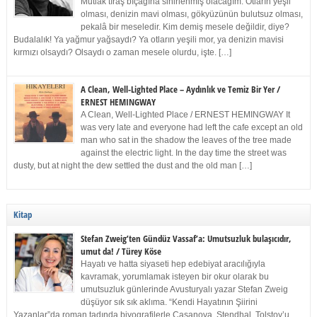
Mutlak tıraş bıçağına sinirlenmiş olacağım. Otların yeşil
olması, denizin mavi olması, gökyüzünün bulutsuz olması,
pekalâ bir meseledir. Kim demiş mesele değildir, diye?
Budalalık! Ya yağmur yağsaydı? Ya otların yeşili mor, ya denizin mavisi
kırmızı olsaydı? Olsaydı o zaman mesele olurdu, işte. […]
A Clean, Well-Lighted Place – Aydınlık ve Temiz Bir Yer /
ERNEST HEMINGWAY
A Clean, Well-Lighted Place / ERNEST HEMINGWAY It
was very late and everyone had left the cafe except an old
man who sat in the shadow the leaves of the tree made
against the electric light. In the day time the street was
dusty, but at night the dew settled the dust and the old man […]
Kitap
Stefan Zweig’ten Gündüz Vassaf’a: Umutsuzluk bulaşıcıdır,
umut da! / Türey Köse
Hayatı ve hatta siyaseti hep edebiyat aracılığıyla
kavramak, yorumlamak isteyen bir okur olarak bu
umutsuzluk günlerinde Avusturyalı yazar Stefan Zweig
düşüyor sık sık aklıma. “Kendi Hayatının Şiirini
Yazanlar”da roman tadında biyografilerle Casanova, Stendhal, Tolstoy’u