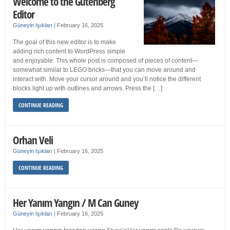
Welcome to the Gutenberg
Editor
Güneyin Işıkları
|
February 16, 2025
The goal of this new editor is to make
adding rich content to WordPress simple
and enjoyable. This whole post is composed of pieces of content—
somewhat similar to LEGO bricks—that you can move around and
interact with. Move your cursor around and you’ll notice the different
blocks light up with outlines and arrows. Press the […]
CONTINUE READING
Orhan Veli
Güneyin Işıkları
|
February 16, 2025
CONTINUE READING
Her Yanım Yangın / M Can Guney
Güneyin Işıkları
|
February 16, 2025