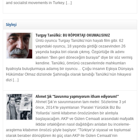
and socialist movements in Turkey. […]
Söyleşi
Turgay Tanülkü: BU RÖPORTAJI OKUMALISINIZ
Ünlü oyuncu Turgay Tanülkü’nün hayatı film gibi. 62
yaşındaki oyuncu, 18 yaşında girdiği cezaevinden 26
yaşında başka biri olarak çıkmış. Özgürlüğe ilk adımı
atarken “Ben geri döneceğim buraya!” diye bir söz vermiş
kendine. Tanülkü, ömrünü cezaevlerinde mahkumları
tiyatroyla buluşturmaya adamış bir oyuncu… Çoğu insanın Eşkıya Dünyaya
Hükümdar Olmaz dizisinde Şahinağa olarak tanıdığı Tanülkü’nün hikayesi
dizi […]
Ahmet Şık “Savunma yapmıyorum itham ediyorum!”
Ahmet Şık’ın savunmasının tam metni: Sözlerime 3 yıl
önce, 2014’te yayımlanan ‘Paralel Yürüdük Biz Bu
Yollarda’ isimli kitabımın önsözünden bir alıntıyla
başlayacağım. AKP ve Gülen Cemaati arasındaki mafyatik
iktidar ortaklığının nasıl dağıldığını anlatan bu inceleme-
araştırma kitabımın önsözü şöyle başlıyor: “Türkiye’yi siyasal ve toplumsal
olarak beraber dönüştüren iki güç olan AKP ile Gülen Cemaati’nin