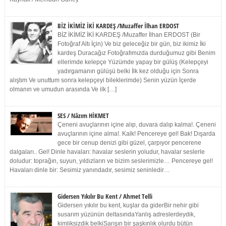
BİZ İKİMİZ İKİ KARDEŞ /Muzaffer İlhan ERDOST
BİZ İKİMİZ İKİ KARDEŞ /Muzaffer İlhan ERDOST (Bir
Fotoğraf Altı İçin) Ve biz geleceğiz bir gün, biz ikimiz İki
kardeş Duracağız Fotoğrafımızda durduğumuz gibi Benim
ellerimde kelepçe Yüzümde yapay bir gülüş (Kelepçeyi
yadırgamanın gülüşü belki İlk kez olduğu için Sonra
alıştım Ve unuttum sonra kelepçeyi bileklerimde) Senin yüzün İçerde
olmanın ve umudun arasında Ve ilk […]
SES / Nâzım HİKMET
Çeneni avuçlarının içine alıp, duvara dalıp kalma!. Çeneni
avuçlarının içine alma!. Kalk! Pencereye gel! Bak! Dışarda
gece bir cenup denizi gibi güzel, çarpıyor pencerene
dalgaları.. Gel! Dinle havaları: havalar seslerin yoludur, havalar seslerle
doludur: toprağın, suyun, yıldızların ve bizim seslerimizle… Pencereye gel!
Havaları dinle bir: Sesimiz yanındadır, sesimiz seninledir…
Gidersen Yıkılır Bu Kent / Ahmet Telli
Gidersen yıkılır bu kent, kuşlar da giderBir nehir gibi
susarım yüzünün deltasındaYanlış adreslerdeydik,
kimliksizdik belkiSarışın bir şaşkınlık olurdu bütün