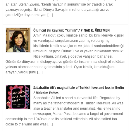
anlatan Stefan Zweig, “kendi hayatının sonunu” ise bir trajedi olarak
yazmayı seçmişti. İkinci Dünya Savaşı’nın ruhunda yarattığı acı ve
çaresizliğe dayanamayan […]
Ölümcül Bir Kavram; “Kimlik” / PINAR K. ÜRETMEN
Amin Maalouf, çoklu kimliğe sahip, bu kimlikleriyle kişisel
ve varoluşsal sorgulamasını yapmış ve barışmış
kişiliklerin kimlik savaşlarını ve şiddeti sonlandırabileceği
umudunu taşıyor. Ölümcül ve el yakan bir kavram “kimlik”.
Nice katliam, cinayet, şiddet ve vahşetin bahanesi.
Günümüz dünyasının distopyaya ve günümüz insanınınsa eleştirel zekâdan
yoksun otomatlar haline gelmesinin şifresi. Oysa kimlik, kim olduğunu
arayan, varoluşunu […]
Sabahattin Ali’s magical tale of Turkish love and loss in Berlin
/ Malcolm Forbes
Sabahattin Ali led a short but eventful life. Regarded by
many as the father of modernist Turkish literature, Ali was
also a teacher, translator and journalist. His left-leaning
newspaper, Marco Pasa, became a target of government
censorship in the 1940s due to its satirical editorials. Ali also sailed too
close to the wind and was […]