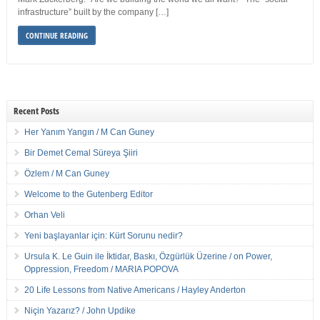
infrastructure” built by the company […]
CONTINUE READING
Recent Posts
Her Yanım Yangın / M Can Guney
Bir Demet Cemal Süreya Şiiri
Özlem / M Can Guney
Welcome to the Gutenberg Editor
Orhan Veli
Yeni başlayanlar için: Kürt Sorunu nedir?
Ursula K. Le Guin ile İktidar, Baskı, Özgürlük Üzerine / on Power,
Oppression, Freedom / MARIA POPOVA
20 Life Lessons from Native Americans / Hayley Anderton
Niçin Yazarız? / John Updike