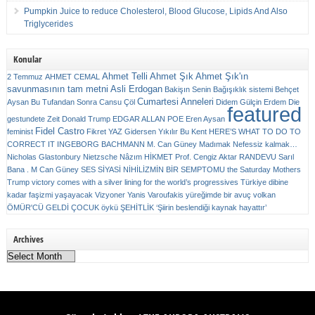
Pumpkin Juice to reduce Cholesterol, Blood Glucose, Lipids And Also
Triglycerides
Konular
Ahmet Telli
Ahmet Şık
Ahmet Şık'ın
2 Temmuz
AHMET CEMAL
savunmasının tam metni
Asli Erdogan
Bakişın Senin
Bağışıklık sistemi
Behçet
Cumartesi Anneleri
Aysan
Bu Tufandan Sonra
Cansu Çöl
Didem Gülçin Erdem
Die
featured
gestundete Zeit
Donald Trump
EDGAR ALLAN POE
Eren Aysan
Fidel Castro
feminist
Fikret YAZ
Gidersen Yıkılır Bu Kent
HERE’S WHAT TO DO TO
CORRECT IT
INGEBORG BACHMANN
M. Can Güney
Madımak
Nefessiz kalmak…
Nicholas Glastonbury
Nietzsche
Nâzım HİKMET
Prof. Cengiz Aktar
RANDEVU
Sarıl
Bana . M Can Güney
SES
SİYASİ NİHİLİZMİN BİR SEMPTOMU
the Saturday Mothers
Trump victory comes with a silver lining for the world’s progressives
Türkiye dibine
kadar faşizmi yaşayacak
Vizyoner
Yanis Varoufakis
yüreğimde bir avuç volkan
ÖMÜR'CÜ GELDİ ÇOCUK
öykü
ŞEHİTLİK
‘Şiirin beslendiği kaynak hayattır’
Archives
Archives