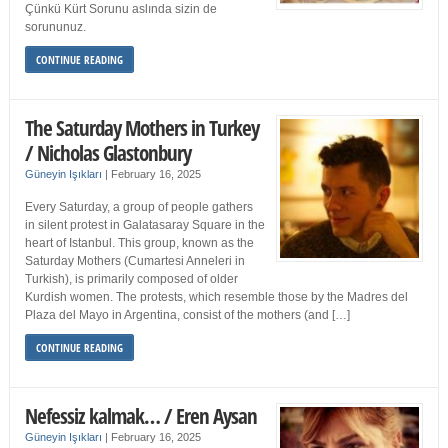
Çünkü Kürt Sorunu aslında sizin de
sorununuz.
CONTINUE READING
The Saturday Mothers in Turkey
/ Nicholas Glastonbury
Güneyin Işıkları
|
February 16, 2025
Every Saturday, a group of people gathers
in silent protest in Galatasaray Square in the
heart of Istanbul. This group, known as the
Saturday Mothers (Cumartesi Anneleri in
Turkish), is primarily composed of older
Kurdish women. The protests, which resemble those by the Madres del
Plaza del Mayo in Argentina, consist of the mothers (and […]
CONTINUE READING
Nefessiz kalmak… / Eren Aysan
Güneyin Işıkları
|
February 16, 2025