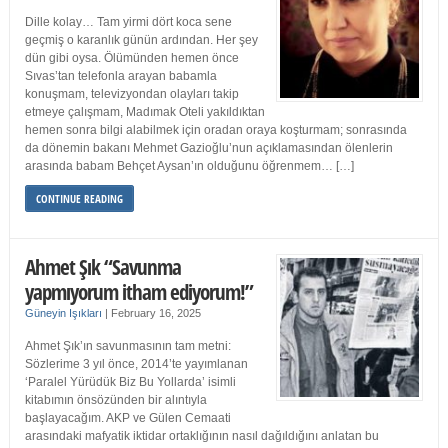
Dille kolay… Tam yirmi dört koca sene
geçmiş o karanlık günün ardından. Her şey
dün gibi oysa. Ölümünden hemen önce
Sıvas’tan telefonla arayan babamla
konuşmam, televizyondan olayları takip
etmeye çalışmam, Madımak Oteli yakıldıktan
hemen sonra bilgi alabilmek için oradan oraya koşturmam; sonrasında
da dönemin bakanı Mehmet Gazioğlu’nun açıklamasından ölenlerin
arasında babam Behçet Aysan’ın olduğunu öğrenmem… […]
CONTINUE READING
Ahmet Şık “Savunma
yapmıyorum itham ediyorum!”
Güneyin Işıkları
|
February 16, 2025
Ahmet Şık’ın savunmasının tam metni:
Sözlerime 3 yıl önce, 2014’te yayımlanan
‘Paralel Yürüdük Biz Bu Yollarda’ isimli
kitabımın önsözünden bir alıntıyla
başlayacağım. AKP ve Gülen Cemaati
arasındaki mafyatik iktidar ortaklığının nasıl dağıldığını anlatan bu