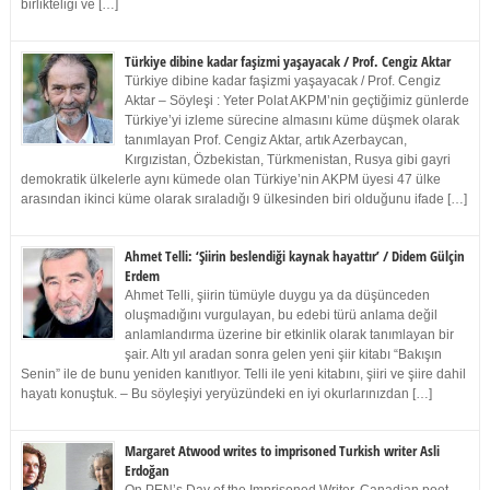
birlikteliği ve […]
Türkiye dibine kadar faşizmi yaşayacak / Prof. Cengiz Aktar
Türkiye dibine kadar faşizmi yaşayacak / Prof. Cengiz
Aktar – Söyleşi : Yeter Polat AKPM’nin geçtiğimiz günlerde
Türkiye’yi izleme sürecine almasını küme düşmek olarak
tanımlayan Prof. Cengiz Aktar, artık Azerbaycan,
Kırgızistan, Özbekistan, Türkmenistan, Rusya gibi gayri
demokratik ülkelerle aynı kümede olan Türkiye’nin AKPM üyesi 47 ülke
arasından ikinci küme olarak sıraladığı 9 ülkesinden biri olduğunu ifade […]
Ahmet Telli: ‘Şiirin beslendiği kaynak hayattır’ / Didem Gülçin
Erdem
Ahmet Telli, şiirin tümüyle duygu ya da düşünceden
oluşmadığını vurgulayan, bu edebi türü anlama değil
anlamlandırma üzerine bir etkinlik olarak tanımlayan bir
şair. Altı yıl aradan sonra gelen yeni şiir kitabı “Bakışın
Senin” ile de bunu yeniden kanıtlıyor. Telli ile yeni kitabını, şiiri ve şiire dahil
hayatı konuştuk. – Bu söyleşiyi yeryüzündeki en iyi okurlarınızdan […]
Margaret Atwood writes to imprisoned Turkish writer Asli
Erdoğan