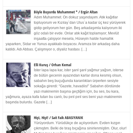
Böyle Buyurdu Muhammet * / Ergür Altan
Adım Muhammet. On dokuz yaşındayım. Atık kağıtlar
topluyorum ve Kızılay`dan Ulus`a kadar üç kez yürüyerek
gidip geliyorum her gün. Beş arkadaşımla kalıyorum iki
göz odalı bir evde. Onlar atık kağıt toplamıyor; Mevlüt
inşaatta çalışıyor mesela, Hüseyin halde hamallık
yaparken, Sidar ve Yunus ayakkabı boyacısı. Aramıza bir arkadaş daha
katıldı. Adı Abbas. Çalışmıyor o, diyaliz hastası. […]
Elli Kuruş / Orhan Kemal
İster lapa lapa kar, ister şarıl şarıl yağmur yağsın, isterse
de bütün gecenin ayazından karlar dona kesmiş olsun,
sabahın beş buçuğunda karanlıkları ürperten sesiyle
sokağa girerdi: “Gazete, havadiis!” Sabahın dördünde
yazı makinemin başına geçtiğim için, bu ses, bu kara,
yağmura, ayaza kafa tutan bu canlı, bu pırıl pırıl ses beni yazı makinemin
başında bulurdu. Gazete […]
Hişt, Hişt! / Sait Faik ABASIYANIK
Yürüyordum. Yürüdükçe de açılıyordum. Evden kızgın
çıkmıştım. Belki de tıraş bıçağına sinirlenmiştim. Olur, olur!