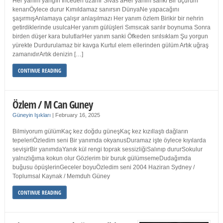
Her yanım yangın İnceden uzanır Sivas’aHer yanım sanki Bir uçurum
kenarıÖylece durur Kımıldamaz sanırsın DünyaNe yapacağını
şaşırmışAnlamaya çalışır anlaşılmazı Her yanım özlem Birikir bir nehrin
getirdiklerinde usulcaHer yanım gülüşleri Sımsıcak sarılır boynuma Sonra
birden düşer kara bulutlarHer yanım sanki Öfkeden sırılsıklam Şu yorgun
yürekte Durdurulamaz bir kavga Kurtul elem ellerinden gülüm Artık uğraş
zamanıdırArtık denizin […]
CONTINUE READING
Özlem / M Can Guney
Güneyin Işıkları
|
February 16, 2025
Bilmiyorum gülümKaç kez doğdu güneşKaç kez kızıllaştı dağların
tepeleriÖzledim seni Bir yanımda okyanusDuramaz işte öylece kıyılarda
sevişirBir yanımdaYanık kül rengi toprak sessizliğiSalınıp dururSokulur
yalnızlığıma kokun olur Gözlerim bir buruk gülümsemeDudağımda
buğusu öpüşlerinGeceler boyuÖzledim seni 2004 Haziran Sydney /
Toplumsal Kaynak / Memduh Güney
CONTINUE READING