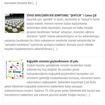
prevailed towards the […]
SİYASİ NİHİLİZMİN BİR SEMPTOMU; “ŞEHİTLİK” / Cansu Çöl
İnsanlık için “şehitlik” in tarihi, denilebilir ki “kutsal”ın tarihi
kadar eskidir. Hemen hemen bütün toplumlarda
birbirinden farklı ideolojiler, inançlar ve hatta meslek
grupları tarafından “kutsal” amaçları, inançları uğruna
ölenlerin “şehit” olarak adlandırılışına ve bu adlandırmayı
yapanlar tarafından bu ölüm vakalarının sembolik olarak sahiplenilip bir
“şehadet mertebesi” içerisinde anılışına rastlanır. Burada sorun elbette
hayatını kaybedenlerin adlandırılması […]
Bağışıklık sistemini güçlendirmenin 20 yolu
Soğuk havalar geldiğinde virüsler tarafından hasta
edilmek hiç hoş değildir. Bu yüzden şimdi
bahsedeceğimiz bağışıklık güçlendirici tavsiyeler sizi
virüslerin getirdiği hastalıklardan koruyup, mevsimin tadını
çıkarmanızı sağlayabilir. Şekerden kaçınmak Çok fazla
şeker tüketmek bağışıklık sisteminin bakterilere karşı savaşan
mekanizmasını bastırır. Sadece 75-100 gram şeker tüketmek bile beyaz kan
hücrelerinin bakterileri yok edecek gücünü azaltır. Doğal meyve […]