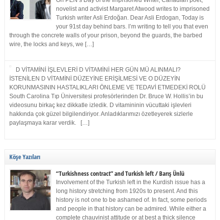
On PEN’s Day of the Imprisoned Writer, Canadian poet,
novelist and activist Margaret Atwood writes to imprisoned
Turkish writer Asli Erdoğan. Dear Asli Erdogan, Today is
your 91st day behind bars. I’m writing to tell you that even
through the concrete walls of your prison, beyond the guards, the barbed
wire, the locks and keys, we […]
D VİTAMİNİ İŞLEVLERİ D VİTAMİNİ HER GÜN MÜ ALINMALI?
İSTENİLEN D VİTAMİNİ DÜZEYİNE ERİŞİLMESİ VE O DÜZEYİN
KORUNMASININ HASTALIKLARI ÖNLEME VE TEDAVİ ETMEDEKİ ROLÜ
South Carolina Tıp Üniversitesi profesörlerinden Dr. Bruce W. Hollis’in bu
videosunu birkaç kez dikkatle izledik. D vitamininin vücuttaki işlevleri
hakkında çok güzel bilgilendiriyor. Anladıklarımızı özetleyerek sizlerle
paylaşmaya karar verdik. […]
Köşe Yazıları
“Turkishness contract” and Turkish left / Barış Ünlü
Involvement of the Turkish left in the Kurdish issue has a
long history stretching from 1920s to present. And this
history is not one to be ashamed of. In fact, some periods
and people in that history can be admired. While either a
complete chauvinist attitude or at best a thick silence