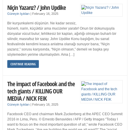
Niçin Yazarız? / John Updike
Güneyin Işıkları
|
February 16, 2025
Bir kurşunkalemi düşünün. Ne kadar sessiz,
hünerli, narin, küçüktür ama mucizeler yaratır! Onun bir dokunuşuyla
dünyalar vücut bulur; tehlikesiz bir kaplan, ağırlığı olmayan buharlı bir
silindir, masrafsız bir saray. John Updike Konu başlığım, bu sanat
festivalinde kendimi kısaca anlatma olanağı sunuyor bana; “Niçin
yazarız,” sorusu karşısında, “Niçin olmasın,” demeli ve başka şey
söylemeden yerime oturmalıydım. Ama […]
CONTINUE READING
The impact of Facebook and the
tech giants / KILLING OUR
MEDIA / NICK FEIK
Güneyin Işıkları
|
February 16, 2025
Facebook CEO and chairman Mark Zuckerberg at the APEC CEO Summit
2016 in Lima, Peru. © Ernesto Benavides / AFP / Getty Images “Today I
want to focus on the most important question of all,” wrote Facebook CEO
Mark Zuckerberg. “Are we building the world we all want?” The “social