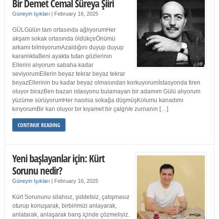
Bir Demet Cemal Süreya Şiiri
Güneyin Işıkları
|
February 16, 2025
GÜLGülün tam ortasında ağlıyorumHer
akşam sokak ortasında öldükçeÖnümü
arkamı bilmiyorumAzaldığını duyup duyup
karanlıktaBeni ayakta tutan gözlerinin
Ellerini alıyorum sabaha kadar
seviyorumEllerin beyaz tekrar beyaz tekrar
beyazEllerinin bu kadar beyaz olmasından korkuyorumİstasyonda tiren
oluyor birazBen bazan istasyonu bulamayan bir adamım Gülü alıyorum
yüzüme sürüyorumHer nasılsa sokağa düşmüşKolumu kanadımı
kırıyorumBir kan oluyor bir kıyamet bir çalgıVe zurnanın […]
CONTINUE READING
Yeni başlayanlar için: Kürt
Sorunu nedir?
Güneyin Işıkları
|
February 16, 2025
Kürt Sorununu silahsız, şiddetsiz, çatışmasız
oturup konuşarak, birbirimizi anlayarak,
anlatarak, anlaşarak barış içinde çözmeliyiz.