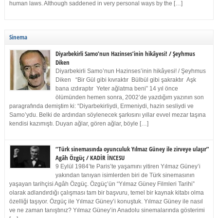
human laws. Although saddened in very personal ways by the […]
Sinema
Diyarbekirli Samo’nun Hazinses’inin hikâyesi! / Şeyhmus
Diken
Diyarbekirli Samo’nun Hazinses’inin hikâyesi! / Şeyhmus
Diken “Bir Gül gibi kıvraktır Bülbül gibi şakraktır Aşk
bana ızdıraptır Yeter ağlatma beni” 14 yıl önce
ölümünden hemen sonra, 2002’de yazdığım yazının son
paragrafında demiştim ki: “Diyarbekirliydi, Ermeniydi, hazin sesliydi ve
Samo’ydu. Belki de ardından söylenecek şarkısını yıllar evvel mezar taşına
kendisi kazımıştı. Duyan ağlar, gören ağlar, böyle […]
“Türk sinemasında oyunculuk Yılmaz Güney ile zirveye ulaşır”
Agâh Özgüç / KADİR İNCESU
9 Eylül 1984’te Paris’te yaşamını yitiren Yılmaz Güney’i
yakından tanıyan isimlerden biri de Türk sinemasının
yaşayan tarihçisi Agâh Özgüç. Özgüç’ün “Yılmaz Güney Filmleri Tarihi”
olarak adlandırdığı çalışması tam bir başvuru, temel bir kaynak kitabı olma
özelliği taşıyor. Özgüç ile Yılmaz Güney’i konuştuk. Yılmaz Güney ile nasıl
ve ne zaman tanıştınız? Yılmaz Güney’in Anadolu sinemalarında gösterimi