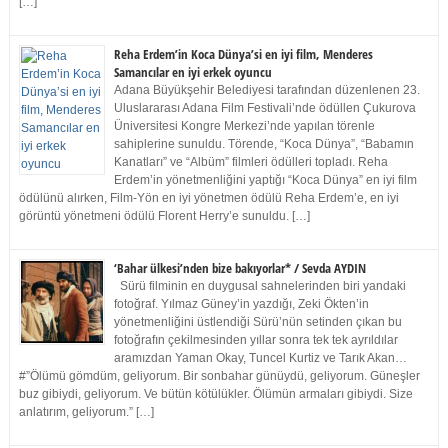
[…]
Reha Erdem’in Koca Dünya’si en iyi film, Menderes
Samancılar en iyi erkek oyuncu
Adana Büyükşehir Belediyesi tarafından düzenlenen 23.
Uluslararası Adana Film Festivali’nde ödüllen Çukurova
Üniversitesi Kongre Merkezi’nde yapılan törenle
sahiplerine sunuldu. Törende, “Koca Dünya”, “Babamın
Kanatları” ve “Albüm” filmleri ödülleri topladı. Reha
Erdem’in yönetmenliğini yaptığı “Koca Dünya” en iyi film
ödülünü alırken, Film-Yön en iyi yönetmen ödülü Reha Erdem’e, en iyi
görüntü yönetmeni ödülü Florent Herry’e sunuldu. […]
‘Bahar ülkesi’nden bize bakıyorlar* / Sevda AYDIN
Sürü filminin en duygusal sahnelerinden biri yandaki
fotoğraf. Yılmaz Güney’in yazdığı, Zeki Ökten’in
yönetmenliğini üstlendiği Sürü’nün setinden çıkan bu
fotoğrafın çekilmesinden yıllar sonra tek tek ayrıldılar
aramızdan Yaman Okay, Tuncel Kurtiz ve Tarık Akan…
#”Ölümü gömdüm, geliyorum. Bir sonbahar günüydü, geliyorum. Güneşler
buz gibiydi, geliyorum. Ve bütün kötülükler. Ölümün armaları gibiydi. Size
anlatırım, geliyorum.” […]