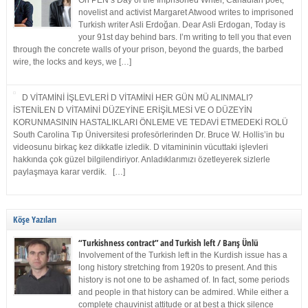
On PEN’s Day of the Imprisoned Writer, Canadian poet,
novelist and activist Margaret Atwood writes to imprisoned
Turkish writer Asli Erdoğan. Dear Asli Erdogan, Today is
your 91st day behind bars. I’m writing to tell you that even
through the concrete walls of your prison, beyond the guards, the barbed
wire, the locks and keys, we […]
D VİTAMİNİ İŞLEVLERİ D VİTAMİNİ HER GÜN MÜ ALINMALI?
İSTENİLEN D VİTAMİNİ DÜZEYİNE ERİŞİLMESİ VE O DÜZEYİN
KORUNMASININ HASTALIKLARI ÖNLEME VE TEDAVİ ETMEDEKİ ROLÜ
South Carolina Tıp Üniversitesi profesörlerinden Dr. Bruce W. Hollis’in bu
videosunu birkaç kez dikkatle izledik. D vitamininin vücuttaki işlevleri
hakkında çok güzel bilgilendiriyor. Anladıklarımızı özetleyerek sizlerle
paylaşmaya karar verdik. […]
Köşe Yazıları
“Turkishness contract” and Turkish left / Barış Ünlü
Involvement of the Turkish left in the Kurdish issue has a
long history stretching from 1920s to present. And this
history is not one to be ashamed of. In fact, some periods
and people in that history can be admired. While either a
complete chauvinist attitude or at best a thick silence