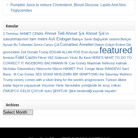
Pumpkin Juice to reduce Cholesterol, Blood Glucose, Lipids And Also
Triglycerides
Konular
Ahmet Telli
Ahmet Şık
Ahmet Şık'ın
2 Temmuz
AHMET CEMAL
savunmasının tam metni
Asli Erdogan
Bakişın Senin
Bağışıklık sistemi
Behçet
Cumartesi Anneleri
Aysan
Bu Tufandan Sonra
Cansu Çöl
Didem Gülçin Erdem
Die
featured
gestundete Zeit
Donald Trump
EDGAR ALLAN POE
Eren Aysan
Fidel Castro
feminist
Fikret YAZ
Gidersen Yıkılır Bu Kent
HERE’S WHAT TO DO TO
CORRECT IT
INGEBORG BACHMANN
M. Can Güney
Madımak
Nefessiz kalmak…
Nicholas Glastonbury
Nietzsche
Nâzım HİKMET
Prof. Cengiz Aktar
RANDEVU
Sarıl
Bana . M Can Güney
SES
SİYASİ NİHİLİZMİN BİR SEMPTOMU
the Saturday Mothers
Trump victory comes with a silver lining for the world’s progressives
Türkiye dibine
kadar faşizmi yaşayacak
Vizyoner
Yanis Varoufakis
yüreğimde bir avuç volkan
ÖMÜR'CÜ GELDİ ÇOCUK
öykü
ŞEHİTLİK
‘Şiirin beslendiği kaynak hayattır’
Archives
Archives