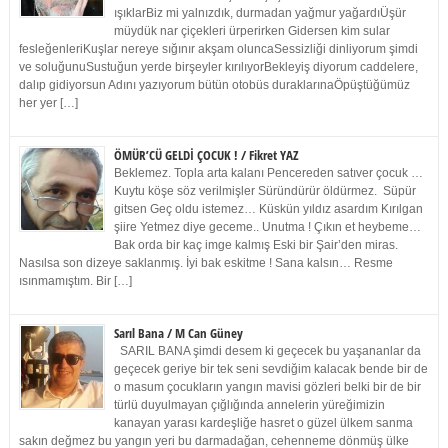
ışıklarBiz mi yalnızdık, durmadan yağmur yağardıÜşür
müydük nar çiçekleri ürperirken Gidersen kim sular
fesleğenleriKuşlar nereye sığınır akşam oluncaSessizliği dinliyorum şimdi
ve soluğunuSustuğun yerde birşeyler kırılıyorBekleyiş diyorum caddelere,
dalıp gidiyorsun Adını yazıyorum bütün otobüs duraklarınaÖpüştüğümüz
her yer […]
ÖMÜR’CÜ GELDİ ÇOCUK ! / Fikret YAZ
Beklemez. Topla arta kalanı Pencereden satıver çocuk …
Kuytu köşe söz verilmişler Süründürür öldürmez. Süpür
gitsen Geç oldu istemez… Küskün yıldız asardım Kırılgan
şiire Yetmez diye geceme.. Unutma ! Çıkın et heybeme…
Bak orda bir kaç imge kalmış Eski bir Şair’den miras.
Nasılsa son dizeye saklanmış. İyi bak eskitme ! Sana kalsın… Resme
ısınmamıştım. Bir […]
Sarıl Bana / M Can Güney
SARIL BANA şimdi desem ki geçecek bu yaşananlar da
geçecek geriye bir tek seni sevdiğim kalacak bende bir de
o masum çocukların yangın mavisi gözleri belki bir de bir
türlü duyulmayan çığlığında annelerin yüreğimizin
kanayan yarası kardeşliğe hasret o güzel ülkem sanma
sakın değmez bu yangın yeri bu darmadağan, cehenneme dönmüş ülke