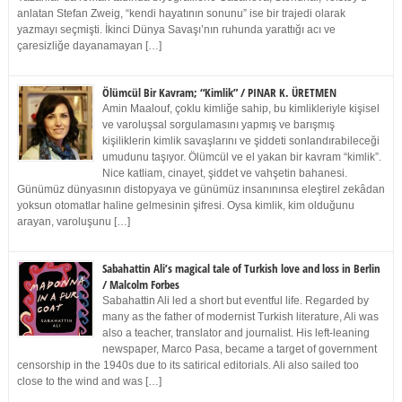
anlatan Stefan Zweig, “kendi hayatının sonunu” ise bir trajedi olarak
yazmayı seçmişti. İkinci Dünya Savaşı’nın ruhunda yarattığı acı ve
çaresizliğe dayanamayan […]
Ölümcül Bir Kavram; “Kimlik” / PINAR K. ÜRETMEN
Amin Maalouf, çoklu kimliğe sahip, bu kimlikleriyle kişisel
ve varoluşsal sorgulamasını yapmış ve barışmış
kişiliklerin kimlik savaşlarını ve şiddeti sonlandırabileceği
umudunu taşıyor. Ölümcül ve el yakan bir kavram “kimlik”.
Nice katliam, cinayet, şiddet ve vahşetin bahanesi.
Günümüz dünyasının distopyaya ve günümüz insanınınsa eleştirel zekâdan
yoksun otomatlar haline gelmesinin şifresi. Oysa kimlik, kim olduğunu
arayan, varoluşunu […]
Sabahattin Ali’s magical tale of Turkish love and loss in Berlin
/ Malcolm Forbes
Sabahattin Ali led a short but eventful life. Regarded by
many as the father of modernist Turkish literature, Ali was
also a teacher, translator and journalist. His left-leaning
newspaper, Marco Pasa, became a target of government
censorship in the 1940s due to its satirical editorials. Ali also sailed too
close to the wind and was […]