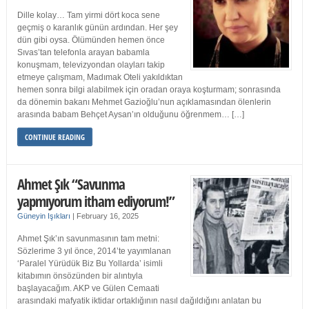
Dille kolay… Tam yirmi dört koca sene
geçmiş o karanlık günün ardından. Her şey
dün gibi oysa. Ölümünden hemen önce
Sıvas’tan telefonla arayan babamla
konuşmam, televizyondan olayları takip
etmeye çalışmam, Madımak Oteli yakıldıktan
hemen sonra bilgi alabilmek için oradan oraya koşturmam; sonrasında
da dönemin bakanı Mehmet Gazioğlu’nun açıklamasından ölenlerin
arasında babam Behçet Aysan’ın olduğunu öğrenmem… […]
CONTINUE READING
Ahmet Şık “Savunma
yapmıyorum itham ediyorum!”
Güneyin Işıkları
|
February 16, 2025
Ahmet Şık’ın savunmasının tam metni:
Sözlerime 3 yıl önce, 2014’te yayımlanan
‘Paralel Yürüdük Biz Bu Yollarda’ isimli
kitabımın önsözünden bir alıntıyla
başlayacağım. AKP ve Gülen Cemaati
arasındaki mafyatik iktidar ortaklığının nasıl dağıldığını anlatan bu