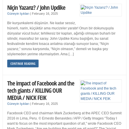
Niçin Yazarız? / John Updike
Güneyin Işıkları
|
February 16, 2025
Bir kurşunkalemi düşünün. Ne kadar sessiz,
hünerli, narin, küçüktür ama mucizeler yaratır! Onun bir dokunuşuyla
dünyalar vücut bulur; tehlikesiz bir kaplan, ağırlığı olmayan buharlı bir
silindir, masrafsız bir saray. John Updike Konu başlığım, bu sanat
festivalinde kendimi kısaca anlatma olanağı sunuyor bana; “Niçin
yazarız,” sorusu karşısında, “Niçin olmasın,” demeli ve başka şey
söylemeden yerime oturmalıydım. Ama […]
CONTINUE READING
The impact of Facebook and the
tech giants / KILLING OUR
MEDIA / NICK FEIK
Güneyin Işıkları
|
February 16, 2025
Facebook CEO and chairman Mark Zuckerberg at the APEC CEO Summit
2016 in Lima, Peru. © Ernesto Benavides / AFP / Getty Images “Today I
want to focus on the most important question of all,” wrote Facebook CEO
Mark Zuckerberg. “Are we building the world we all want?” The “social