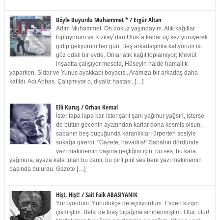
Böyle Buyurdu Muhammet * / Ergür Altan
Adım Muhammet. On dokuz yaşındayım. Atık kağıtlar
topluyorum ve Kızılay`dan Ulus`a kadar üç kez yürüyerek
gidip geliyorum her gün. Beş arkadaşımla kalıyorum iki
göz odalı bir evde. Onlar atık kağıt toplamıyor; Mevlüt
inşaatta çalışıyor mesela, Hüseyin halde hamallık
yaparken, Sidar ve Yunus ayakkabı boyacısı. Aramıza bir arkadaş daha
katıldı. Adı Abbas. Çalışmıyor o, diyaliz hastası. […]
Elli Kuruş / Orhan Kemal
İster lapa lapa kar, ister şarıl şarıl yağmur yağsın, isterse
de bütün gecenin ayazından karlar dona kesmiş olsun,
sabahın beş buçuğunda karanlıkları ürperten sesiyle
sokağa girerdi: “Gazete, havadiis!” Sabahın dördünde
yazı makinemin başına geçtiğim için, bu ses, bu kara,
yağmura, ayaza kafa tutan bu canlı, bu pırıl pırıl ses beni yazı makinemin
başında bulurdu. Gazete […]
Hişt, Hişt! / Sait Faik ABASIYANIK
Yürüyordum. Yürüdükçe de açılıyordum. Evden kızgın
çıkmıştım. Belki de tıraş bıçağına sinirlenmiştim. Olur, olur!