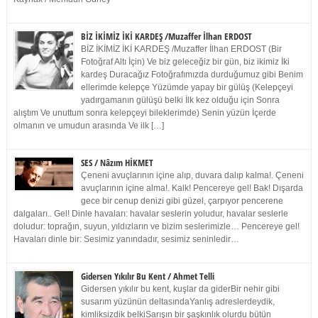
BİZ İKİMİZ İKİ KARDEŞ /Muzaffer İlhan ERDOST
BİZ İKİMİZ İKİ KARDEŞ /Muzaffer İlhan ERDOST (Bir
Fotoğraf Altı İçin) Ve biz geleceğiz bir gün, biz ikimiz İki
kardeş Duracağız Fotoğrafımızda durduğumuz gibi Benim
ellerimde kelepçe Yüzümde yapay bir gülüş (Kelepçeyi
yadırgamanın gülüşü belki İlk kez olduğu için Sonra
alıştım Ve unuttum sonra kelepçeyi bileklerimde) Senin yüzün İçerde
olmanın ve umudun arasında Ve ilk […]
SES / Nâzım HİKMET
Çeneni avuçlarının içine alıp, duvara dalıp kalma!. Çeneni
avuçlarının içine alma!. Kalk! Pencereye gel! Bak! Dışarda
gece bir cenup denizi gibi güzel, çarpıyor pencerene
dalgaları.. Gel! Dinle havaları: havalar seslerin yoludur, havalar seslerle
doludur: toprağın, suyun, yıldızların ve bizim seslerimizle… Pencereye gel!
Havaları dinle bir: Sesimiz yanındadır, sesimiz seninledir…
Gidersen Yıkılır Bu Kent / Ahmet Telli
Gidersen yıkılır bu kent, kuşlar da giderBir nehir gibi
susarım yüzünün deltasındaYanlış adreslerdeydik,
kimliksizdik belkiSarışın bir şaşkınlık olurdu bütün