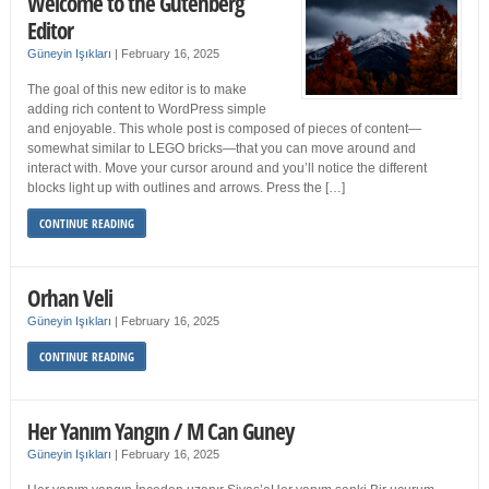
Welcome to the Gutenberg
Editor
Güneyin Işıkları
|
February 16, 2025
The goal of this new editor is to make
adding rich content to WordPress simple
and enjoyable. This whole post is composed of pieces of content—
somewhat similar to LEGO bricks—that you can move around and
interact with. Move your cursor around and you’ll notice the different
blocks light up with outlines and arrows. Press the […]
CONTINUE READING
Orhan Veli
Güneyin Işıkları
|
February 16, 2025
CONTINUE READING
Her Yanım Yangın / M Can Guney
Güneyin Işıkları
|
February 16, 2025