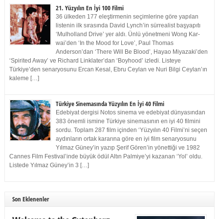
21. Yüzyılın En İyi 100 Filmi
36 ülkeden 177 eleştirmenin seçimlerine göre yapılan
listenin ilk sırasında David Lynch’in sürrealist başyapıtı
‘Mulholland Drive’ yer aldı. Ünlü yönetmeni Wong Kar-
wai’den ‘In the Mood for Love’, Paul Thomas
Anderson’dan ‘There Will Be Blood’, Hayao Miyazaki’den
‘Spirited Away’ ve Richard Linklater’dan ‘Boyhood’ izledi. Listeye
Türkiye’den senaryosunu Ercan Kesal, Ebru Ceylan ve Nuri Bilgi Ceylan’ın
kaleme […]
Türkiye Sinemasında Yüzyılın En İyi 40 Filmi
Edebiyat dergisi Notos sinema ve edebiyat dünyasından
383 önemli ismine Türkiye sinemasının en iyi 40 filmini
sordu. Toplam 287 film içinden ‘Yüzyılın 40 Filmi’ni seçen
aydınların ortak kararına göre en iyi film senaryosunu
Yılmaz Güney’in yazıp Şerif Gören’in yönettiği ve 1982
Cannes Film Festival’inde büyük ödül Altın Palmiye’yi kazanan ‘Yol’ oldu.
Listede Yılmaz Güney’in 3 […]
Son Eklenenler