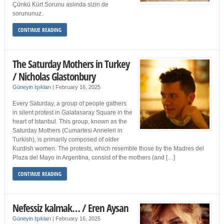
Çünkü Kürt Sorunu aslında sizin de
sorununuz.
CONTINUE READING
The Saturday Mothers in Turkey
/ Nicholas Glastonbury
Güneyin Işıkları
|
February 16, 2025
Every Saturday, a group of people gathers
in silent protest in Galatasaray Square in the
heart of Istanbul. This group, known as the
Saturday Mothers (Cumartesi Anneleri in
Turkish), is primarily composed of older
Kurdish women. The protests, which resemble those by the Madres del
Plaza del Mayo in Argentina, consist of the mothers (and […]
CONTINUE READING
Nefessiz kalmak… / Eren Aysan
Güneyin Işıkları
|
February 16, 2025