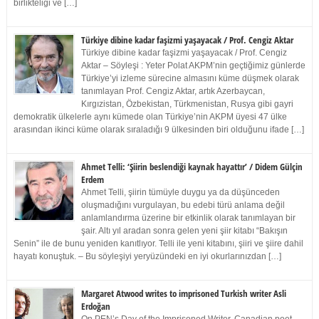
birlikteliği ve […]
Türkiye dibine kadar faşizmi yaşayacak / Prof. Cengiz Aktar
Türkiye dibine kadar faşizmi yaşayacak / Prof. Cengiz
Aktar – Söyleşi : Yeter Polat AKPM’nin geçtiğimiz günlerde
Türkiye’yi izleme sürecine almasını küme düşmek olarak
tanımlayan Prof. Cengiz Aktar, artık Azerbaycan,
Kırgızistan, Özbekistan, Türkmenistan, Rusya gibi gayri
demokratik ülkelerle aynı kümede olan Türkiye’nin AKPM üyesi 47 ülke
arasından ikinci küme olarak sıraladığı 9 ülkesinden biri olduğunu ifade […]
Ahmet Telli: ‘Şiirin beslendiği kaynak hayattır’ / Didem Gülçin
Erdem
Ahmet Telli, şiirin tümüyle duygu ya da düşünceden
oluşmadığını vurgulayan, bu edebi türü anlama değil
anlamlandırma üzerine bir etkinlik olarak tanımlayan bir
şair. Altı yıl aradan sonra gelen yeni şiir kitabı “Bakışın
Senin” ile de bunu yeniden kanıtlıyor. Telli ile yeni kitabını, şiiri ve şiire dahil
hayatı konuştuk. – Bu söyleşiyi yeryüzündeki en iyi okurlarınızdan […]
Margaret Atwood writes to imprisoned Turkish writer Asli
Erdoğan