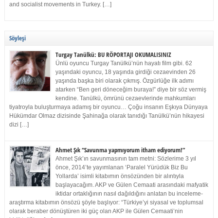
and socialist movements in Turkey. […]
Söyleşi
Turgay Tanülkü: BU RÖPORTAJI OKUMALISINIZ
Ünlü oyuncu Turgay Tanülkü’nün hayatı film gibi. 62
yaşındaki oyuncu, 18 yaşında girdiği cezaevinden 26
yaşında başka biri olarak çıkmış. Özgürlüğe ilk adımı
atarken “Ben geri döneceğim buraya!” diye bir söz vermiş
kendine. Tanülkü, ömrünü cezaevlerinde mahkumları
tiyatroyla buluşturmaya adamış bir oyuncu… Çoğu insanın Eşkıya Dünyaya
Hükümdar Olmaz dizisinde Şahinağa olarak tanıdığı Tanülkü’nün hikayesi
dizi […]
Ahmet Şık “Savunma yapmıyorum itham ediyorum!”
Ahmet Şık’ın savunmasının tam metni: Sözlerime 3 yıl
önce, 2014’te yayımlanan ‘Paralel Yürüdük Biz Bu
Yollarda’ isimli kitabımın önsözünden bir alıntıyla
başlayacağım. AKP ve Gülen Cemaati arasındaki mafyatik
iktidar ortaklığının nasıl dağıldığını anlatan bu inceleme-
araştırma kitabımın önsözü şöyle başlıyor: “Türkiye’yi siyasal ve toplumsal
olarak beraber dönüştüren iki güç olan AKP ile Gülen Cemaati’nin