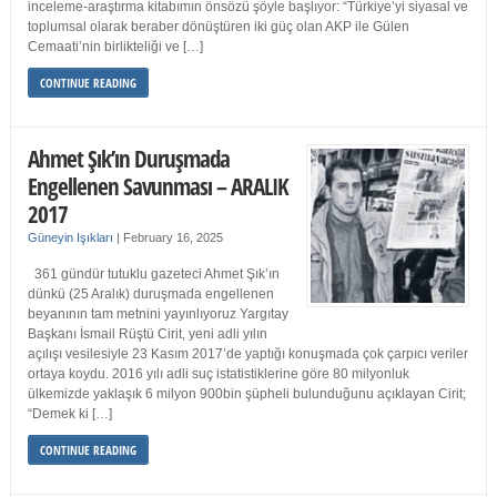
inceleme-araştırma kitabımın önsözü şöyle başlıyor: “Türkiye’yi siyasal ve
toplumsal olarak beraber dönüştüren iki güç olan AKP ile Gülen
Cemaati’nin birlikteliği ve […]
CONTINUE READING
Ahmet Şık’ın Duruşmada
Engellenen Savunması – ARALIK
2017
Güneyin Işıkları
|
February 16, 2025
361 gündür tutuklu gazeteci Ahmet Şık’ın
dünkü (25 Aralık) duruşmada engellenen
beyanının tam metnini yayınlıyoruz Yargıtay
Başkanı İsmail Rüştü Cirit, yeni adli yılın
açılışı vesilesiyle 23 Kasım 2017’de yaptığı konuşmada çok çarpıcı veriler
ortaya koydu. 2016 yılı adli suç istatistiklerine göre 80 milyonluk
ülkemizde yaklaşık 6 milyon 900bin şüpheli bulunduğunu açıklayan Cirit;
“Demek ki […]
CONTINUE READING