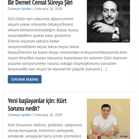
Bir Demet Cemal Süreya Şiiri
Güneyin Işıkları
|
February 16, 2025
GÜLGülün tam ortasında ağlıyorumHer
akşam sokak ortasında öldükçeÖnümü
arkamı bilmiyorumAzaldığını duyup duyup
karanlıktaBeni ayakta tutan gözlerinin
Ellerini alıyorum sabaha kadar
seviyorumEllerin beyaz tekrar beyaz tekrar
beyazEllerinin bu kadar beyaz olmasından korkuyorumİstasyonda tiren
oluyor birazBen bazan istasyonu bulamayan bir adamım Gülü alıyorum
yüzüme sürüyorumHer nasılsa sokağa düşmüşKolumu kanadımı
kırıyorumBir kan oluyor bir kıyamet bir çalgıVe zurnanın […]
CONTINUE READING
Yeni başlayanlar için: Kürt
Sorunu nedir?
Güneyin Işıkları
|
February 16, 2025
Kürt Sorununu silahsız, şiddetsiz, çatışmasız
oturup konuşarak, birbirimizi anlayarak,
anlatarak, anlaşarak barış içinde çözmeliyiz.