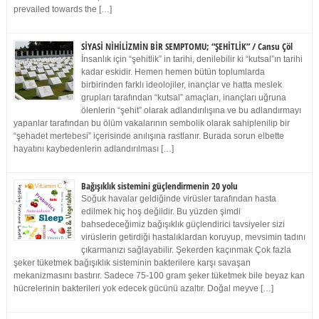
prevailed towards the […]
SİYASİ NİHİLİZMİN BİR SEMPTOMU; “ŞEHİTLİK” / Cansu Çöl
İnsanlık için “şehitlik” in tarihi, denilebilir ki “kutsal”ın tarihi
kadar eskidir. Hemen hemen bütün toplumlarda
birbirinden farklı ideolojiler, inançlar ve hatta meslek
grupları tarafından “kutsal” amaçları, inançları uğruna
ölenlerin “şehit” olarak adlandırılışına ve bu adlandırmayı
yapanlar tarafından bu ölüm vakalarının sembolik olarak sahiplenilip bir
“şehadet mertebesi” içerisinde anılışına rastlanır. Burada sorun elbette
hayatını kaybedenlerin adlandırılması […]
Bağışıklık sistemini güçlendirmenin 20 yolu
Soğuk havalar geldiğinde virüsler tarafından hasta
edilmek hiç hoş değildir. Bu yüzden şimdi
bahsedeceğimiz bağışıklık güçlendirici tavsiyeler sizi
virüslerin getirdiği hastalıklardan koruyup, mevsimin tadını
çıkarmanızı sağlayabilir. Şekerden kaçınmak Çok fazla
şeker tüketmek bağışıklık sisteminin bakterilere karşı savaşan
mekanizmasını bastırır. Sadece 75-100 gram şeker tüketmek bile beyaz kan
hücrelerinin bakterileri yok edecek gücünü azaltır. Doğal meyve […]