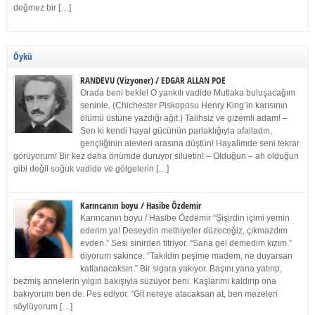
değmez bir […]
Öykü
RANDEVU (Vizyoner) / EDGAR ALLAN POE
Orada beni bekle! O yankılı vadide Mutlaka buluşacağım
seninle. (Chichester Piskoposu Henry King’in karısının
ölümü üstüne yazdığı ağıt.) Talihsiz ve gizemli adam! –
Sen ki kendi hayal gücünün parlaklığıyla afalladın,
gençliğinin alevleri arasına düştün! Hayalimde seni tekrar
görüyorum! Bir kez daha önümde duruyor siluetin! – Olduğun – ah olduğun
gibi değil soğuk vadide ve gölgelerin […]
Karıncanın boyu / Hasibe Özdemir
Karıncanın boyu / Hasibe Özdemir “Şişirdin içimi yemin
ederim ya! Deseydin methiyeler düzeceğiz, çıkmazdım
evden.” Sesi sinirden titriyor. “Sana gel demedim kızım.”
diyorum sakince. “Takıldın peşime madem, ne duyarsan
katlanacaksın.” Bir sigara yakıyor. Başını yana yatırıp,
bezmiş annelerin yılgın bakışıyla süzüyor beni. Kaşlarımı kaldırıp ona
bakıyorum ben de. Pes ediyor. “Git nereye atacaksan at, ben mezeleri
söylüyorum […]