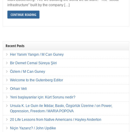
infrastructure” built by the company […]
CONTINUE READING
Recent Posts
Her Yanım Yangın / M Can Guney
Bir Demet Cemal Süreya Şiiri
Özlem / M Can Guney
Welcome to the Gutenberg Editor
Orhan Veli
Yeni başlayanlar için: Kürt Sorunu nedir?
Ursula K. Le Guin ile İktidar, Baskı, Özgürlük Üzerine / on Power,
Oppression, Freedom / MARIA POPOVA
20 Life Lessons from Native Americans / Hayley Anderton
Niçin Yazarız? / John Updike