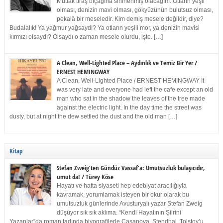
Mutlak tıraş bıçağına sinirlenmiş olacağım. Otların yeşil
olması, denizin mavi olması, gökyüzünün bulutsuz olması,
pekalâ bir meseledir. Kim demiş mesele değildir, diye?
Budalalık! Ya yağmur yağsaydı? Ya otların yeşili mor, ya denizin mavisi
kırmızı olsaydı? Olsaydı o zaman mesele olurdu, işte. […]
A Clean, Well-Lighted Place – Aydınlık ve Temiz Bir Yer /
ERNEST HEMINGWAY
A Clean, Well-Lighted Place / ERNEST HEMINGWAY It
was very late and everyone had left the cafe except an old
man who sat in the shadow the leaves of the tree made
against the electric light. In the day time the street was
dusty, but at night the dew settled the dust and the old man […]
Kitap
Stefan Zweig’ten Gündüz Vassaf’a: Umutsuzluk bulaşıcıdır,
umut da! / Türey Köse
Hayatı ve hatta siyaseti hep edebiyat aracılığıyla
kavramak, yorumlamak isteyen bir okur olarak bu
umutsuzluk günlerinde Avusturyalı yazar Stefan Zweig
düşüyor sık sık aklıma. “Kendi Hayatının Şiirini
Yazanlar”da roman tadında biyografilerle Casanova, Stendhal, Tolstoy’u