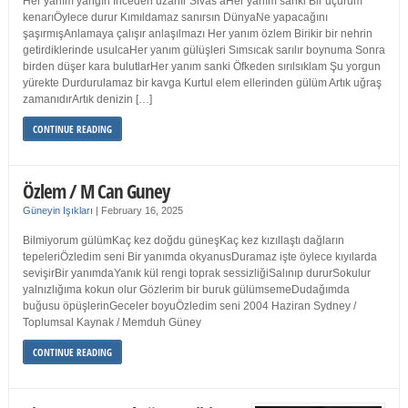
Her yanım yangın İnceden uzanır Sivas’aHer yanım sanki Bir uçurum
kenarıÖylece durur Kımıldamaz sanırsın DünyaNe yapacağını
şaşırmışAnlamaya çalışır anlaşılmazı Her yanım özlem Birikir bir nehrin
getirdiklerinde usulcaHer yanım gülüşleri Sımsıcak sarılır boynuma Sonra
birden düşer kara bulutlarHer yanım sanki Öfkeden sırılsıklam Şu yorgun
yürekte Durdurulamaz bir kavga Kurtul elem ellerinden gülüm Artık uğraş
zamanıdırArtık denizin […]
CONTINUE READING
Özlem / M Can Guney
Güneyin Işıkları
|
February 16, 2025
Bilmiyorum gülümKaç kez doğdu güneşKaç kez kızıllaştı dağların
tepeleriÖzledim seni Bir yanımda okyanusDuramaz işte öylece kıyılarda
sevişirBir yanımdaYanık kül rengi toprak sessizliğiSalınıp dururSokulur
yalnızlığıma kokun olur Gözlerim bir buruk gülümsemeDudağımda
buğusu öpüşlerinGeceler boyuÖzledim seni 2004 Haziran Sydney /
Toplumsal Kaynak / Memduh Güney
CONTINUE READING