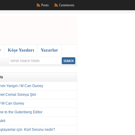
Posts
Comments
r
Köşe Yazıları
Yazarlar
ts
nım Yangın / M Can Guney
met Cemal Süreya Şiiri
/ M Can Guney
e to the Gutenberg Editor
Veli
şlayanlar için: Kürt Sorunu nedir?