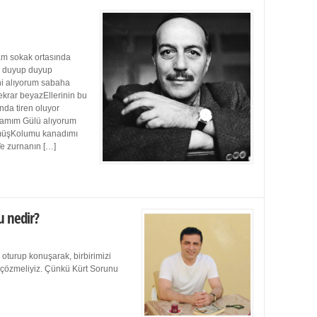
m sokak ortasında
ı duyup duyup
ini alıyorum sabaha
ekrar beyazEllerinin bu
da tiren oluyor
damım Gülü alıyorum
müşKolumu kanadımı
Ve zurnanın […]
u nedir?
 oturup konuşarak, birbirimizi
e çözmeliyiz. Çünkü Kürt Sorunu