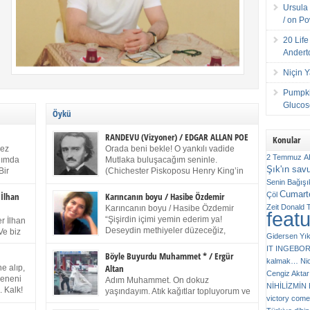
Ursula 
/ on P
20 Lif
Andert
Niçin 
Pumpki
Glucose
Öykü
RANDEVU (Vizyoner) / EDGAR ALLAN POE
Konular
kez
Orada beni bekle! O yankılı vadide
2 Temmuz
A
anımda
Mutlaka buluşacağım seninle.
Şık'ın sav
Bir
(Chichester Piskoposu Henry King’in
ıp
karısının ölümü üstüne yazdığı ağıt.)
Senin
Bağışı
m bir
Talihsiz ve gizemli adam! – Sen ki kendi hayal
Cumarte
Çöl
 İlhan
Karıncanın boyu / Hasibe Özdemir
gücünün parlaklığıyla afalladın, gençliğinin alevleri
Zeit
Donald 
Karıncanın boyu / Hasibe Özdemir
feat
ziran
arasına düştün! Hayalimde seni tekrar görüyorum!
“Şişirdin içimi yemin ederim ya!
r İlhan
Bir kez daha önümde duruyor siluetin! – Olduğun –
Deseydin methiyeler düzeceğiz,
Ve biz
Gidersen Yık
ah olduğun gibi değil soğuk vadide ve gölgelerin […]
çıkmazdım evden.” Sesi sinirden
 kardeş
IT
INGEBO
titriyor. “Sana gel demedim kızım.” diyorum sakince.
Benim
Böyle Buyurdu Muhammet * / Ergür
kalmak…
Ni
“Takıldın peşime madem, ne duyarsan
Altan
e alıp,
Cengiz Aktar
katlanacaksın.” Bir sigara yakıyor. Başını yana yatırıp,
 olduğu
Çeneni
Adım Muhammet. On dokuz
bezmiş annelerin yılgın bakışıyla süzüyor beni.
NİHİLİZMİ
. Kalk!
yaşındayım. Atık kağıtlar topluyorum ve
Kaşlarımı kaldırıp ona bakıyorum ben de. Pes ediyor.
victory comes
ışarda
Kızılay`dan Ulus`a kadar üç kez
“Git nereye atacaksan at, ben mezeleri söylüyorum