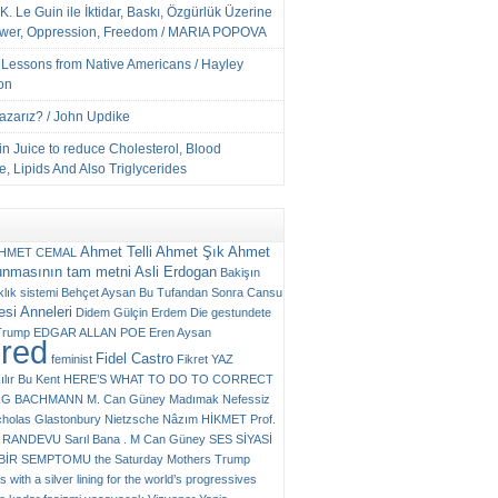
K. Le Guin ile İktidar, Baskı, Özgürlük Üzerine
ower, Oppression, Freedom / MARIA POPOVA
e Lessons from Native Americans / Hayley
on
Yazarız? / John Updike
n Juice to reduce Cholesterol, Blood
, Lipids And Also Triglycerides
Ahmet Telli
Ahmet Şık
Ahmet
HMET CEMAL
unmasının tam metni
Asli Erdogan
Bakişın
klık sistemi
Behçet Aysan
Bu Tufandan Sonra
Cansu
si Anneleri
Didem Gülçin Erdem
Die gestundete
Trump
EDGAR ALLAN POE
Eren Aysan
ured
Fidel Castro
feminist
Fikret YAZ
ılır Bu Kent
HERE’S WHAT TO DO TO CORRECT
RG BACHMANN
M. Can Güney
Madımak
Nefessiz
cholas Glastonbury
Nietzsche
Nâzım HİKMET
Prof.
RANDEVU
Sarıl Bana . M Can Güney
SES
SİYASİ
N BİR SEMPTOMU
the Saturday Mothers
Trump
 with a silver lining for the world’s progressives