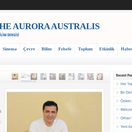
 / THE AURORA AUSTRALIS
BİLİM DERGİSİ
Sinema
Çevre
Bilim
Felsefe
Toplum
Etkinlik
Habe
Recent Pos
Her Ya
Bir De
Özlem 
Welcom
z
Orhan 
.
Yeni ba