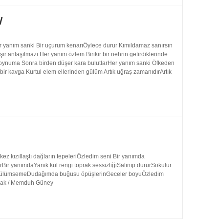
y
 yanım sanki Bir uçurum kenarıÖylece durur Kımıldamaz sanırsın
 anlaşılmazı Her yanım özlem Birikir bir nehrin getirdiklerinde
 boynuma Sonra birden düşer kara bulutlarHer yanım sanki Öfkeden
bir kavga Kurtul elem ellerinden gülüm Artık uğraş zamanıdırArtık
 kızıllaştı dağların tepeleriÖzledim seni Bir yanımda
rBir yanımdaYanık kül rengi toprak sessizliğiSalınıp dururSokulur
uk gülümsemeDudağımda buğusu öpüşlerinGeceler boyuÖzledim
ynak / Memduh Güney