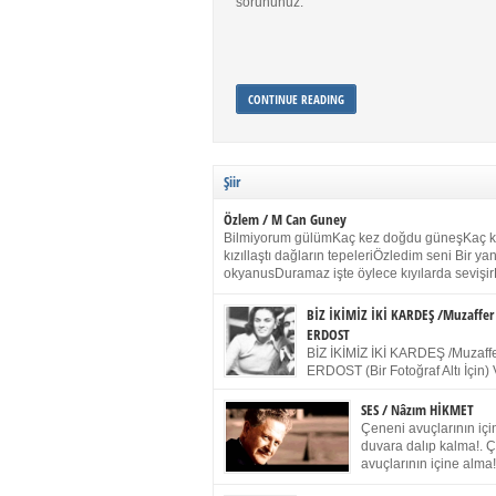
sorununuz.
CONTINUE READING
Şiir
Özlem / M Can Guney
Bilmiyorum gülümKaç kez doğdu güneşKaç 
kızıllaştı dağların tepeleriÖzledim seni Bir y
okyanusDuramaz işte öylece kıyılarda sevişir
yanımdaYanık kül rengi toprak sessizliğiSalın
dururSokulur yalnızlığıma kokun olur Gözleri
BİZ İKİMİZ İKİ KARDEŞ /Muzaffer
buruk gülümsemeDudağımda buğusu
ERDOST
öpüşlerinGeceler boyuÖzledim seni 2004 Ha
BİZ İKİMİZ İKİ KARDEŞ /Muzaffe
Sydney / Toplumsal Kaynak / Memduh Güney
ERDOST (Bir Fotoğraf Altı İçin) 
geleceğiz bir gün, biz ikimiz İki
Duracağız Fotoğrafımızda durduğumuz gibi 
SES / Nâzım HİKMET
ellerimde kelepçe Yüzümde yapay bir gülüş
Çeneni avuçlarının için
(Kelepçeyi yadırgamanın gülüşü belki İlk kez
duvara dalıp kalma!. 
için Sonra alıştım Ve unuttum sonra kelepçeyi
avuçlarının içine alma!
bileklerimde) Senin yüzün İçerde olmanın ve
Pencereye gel! Bak! D
umudun arasında Ve ilk […]