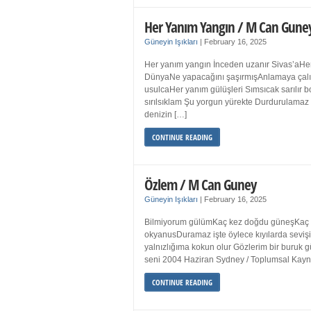
Her Yanım Yangın / M Can Gune
Güneyin Işıkları
|
February 16, 2025
Her yanım yangın İnceden uzanır Sivas’aHer
DünyaNe yapacağını şaşırmışAnlamaya çalışır
usulcaHer yanım gülüşleri Sımsıcak sarılır
sırılsıklam Şu yorgun yürekte Durdurulamaz 
denizin […]
CONTINUE READING
Özlem / M Can Guney
Güneyin Işıkları
|
February 16, 2025
Bilmiyorum gülümKaç kez doğdu güneşKaç kez
okyanusDuramaz işte öylece kıyılarda sevişi
yalnızlığıma kokun olur Gözlerim bir bur
seni 2004 Haziran Sydney / Toplumsal Ka
CONTINUE READING