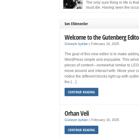
more sleep but what if you get your 8 hours a
The only sure thing in life is tha
and still feel fatigued when your […]
must die. Having seen the occa
images of the frail Fidel Castro 
one knew that sooner rather than later the lea
the Cuban Revolution would succumb to that
Son Eklenenler
strict of all human laws. Although saddened i
personal ways by the […]
Welcome to the Gutenberg Edito
Güneyin Işıkları
|
February 16, 2025
The goal of this new editor is to make adding
WordPress simple and enjoyable. This whol
pieces of content—somewhat similar to LEG
move around and interact with. Move your cu
notice the different blocks light up with outl
the […]
CONTINUE READING
Orhan Veli
Güneyin Işıkları
|
February 16, 2025
CONTINUE READING