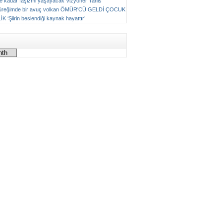
ne kadar faşizmi yaşayacak
Vizyoner
Yanis
üreğimde bir avuç volkan
ÖMÜR'CÜ GELDİ ÇOCUK
LİK
‘Şiirin beslendiği kaynak hayattır’