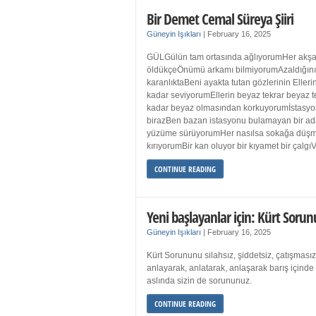
Bir Demet Cemal Süreya Şiiri
Güneyin Işıkları
|
February 16, 2025
GÜLGülün tam ortasında ağlıyorumHer akşa
öldükçeÖnümü arkamı bilmiyorumAzaldığın
karanlıktaBeni ayakta tutan gözlerinin Eller
kadar seviyorumEllerin beyaz tekrar beyaz t
kadar beyaz olmasından korkuyorumİstasyon
birazBen bazan istasyonu bulamayan bir a
yüzüme sürüyorumHer nasılsa sokağa düş
kırıyorumBir kan oluyor bir kıyamet bir çalgı
CONTINUE READING
Yeni başlayanlar için: Kürt Sorun
Güneyin Işıkları
|
February 16, 2025
Kürt Sorununu silahsız, şiddetsiz, çatışmasız
anlayarak, anlatarak, anlaşarak barış içind
aslında sizin de sorununuz.
CONTINUE READING