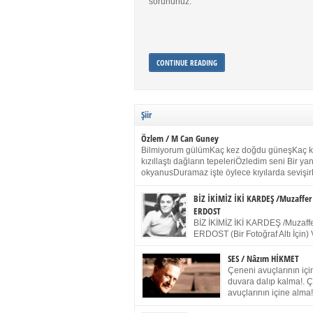
sorununuz.
CONTINUE READING
Şiir
Özlem / M Can Guney
Bilmiyorum gülümKaç kez doğdu güneşKaç 
kızıllaştı dağların tepeleriÖzledim seni Bir y
okyanusDuramaz işte öylece kıyılarda sevişir
yanımdaYanık kül rengi toprak sessizliğiSalın
dururSokulur yalnızlığıma kokun olur Gözleri
BİZ İKİMİZ İKİ KARDEŞ /Muzaffer
buruk gülümsemeDudağımda buğusu
ERDOST
öpüşlerinGeceler boyuÖzledim seni 2004 Ha
BİZ İKİMİZ İKİ KARDEŞ /Muzaffe
Sydney / Toplumsal Kaynak / Memduh Güney
ERDOST (Bir Fotoğraf Altı İçin) 
geleceğiz bir gün, biz ikimiz İki
Duracağız Fotoğrafımızda durduğumuz gibi 
SES / Nâzım HİKMET
ellerimde kelepçe Yüzümde yapay bir gülüş
Çeneni avuçlarının için
(Kelepçeyi yadırgamanın gülüşü belki İlk kez
duvara dalıp kalma!. 
için Sonra alıştım Ve unuttum sonra kelepçeyi
avuçlarının içine alma!
bileklerimde) Senin yüzün İçerde olmanın ve
Pencereye gel! Bak! D
umudun arasında Ve ilk […]