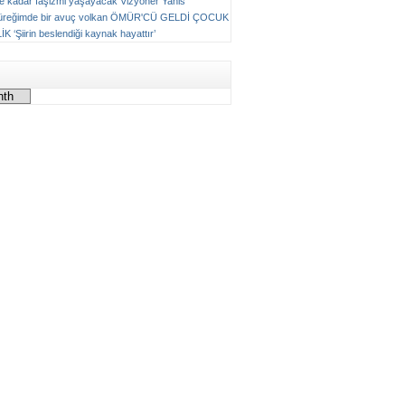
ne kadar faşizmi yaşayacak
Vizyoner
Yanis
üreğimde bir avuç volkan
ÖMÜR'CÜ GELDİ ÇOCUK
LİK
‘Şiirin beslendiği kaynak hayattır’