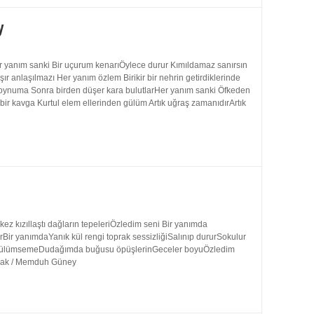
y
 yanım sanki Bir uçurum kenarıÖylece durur Kımıldamaz sanırsın
 anlaşılmazı Her yanım özlem Birikir bir nehrin getirdiklerinde
 boynuma Sonra birden düşer kara bulutlarHer yanım sanki Öfkeden
bir kavga Kurtul elem ellerinden gülüm Artık uğraş zamanıdırArtık
 kızıllaştı dağların tepeleriÖzledim seni Bir yanımda
rBir yanımdaYanık kül rengi toprak sessizliğiSalınıp dururSokulur
uk gülümsemeDudağımda buğusu öpüşlerinGeceler boyuÖzledim
ynak / Memduh Güney