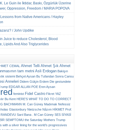
K. Le Guin ile İktidar, Baskı, Özgürlük Üzerine
ower, Oppression, Freedom / MARIA POPOVA
e Lessons from Native Americans / Hayley
on
Yazarız? / John Updike
n Juice to reduce Cholesterol, Blood
, Lipids And Also Triglycerides
Ahmet Telli
Ahmet Şık
Ahmet
HMET CEMAL
unmasının tam metni
Asli Erdogan
Bakişın
klık sistemi
Behçet Aysan
Bu Tufandan Sonra
Cansu
si Anneleri
Didem Gülçin Erdem
Die gestundete
Trump
EDGAR ALLAN POE
Eren Aysan
ured
Fidel Castro
feminist
Fikret YAZ
ılır Bu Kent
HERE’S WHAT TO DO TO CORRECT
RG BACHMANN
M. Can Güney
Madımak
Nefessiz
cholas Glastonbury
Nietzsche
Nâzım HİKMET
Prof.
RANDEVU
Sarıl Bana . M Can Güney
SES
SİYASİ
N BİR SEMPTOMU
the Saturday Mothers
Trump
 with a silver lining for the world’s progressives