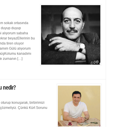
m sokak ortasında
ı duyup duyup
ini alıyorum sabaha
ekrar beyazEllerinin bu
da tiren oluyor
damım Gülü alıyorum
müşKolumu kanadımı
Ve zurnanın […]
u nedir?
 oturup konuşarak, birbirimizi
e çözmeliyiz. Çünkü Kürt Sorunu