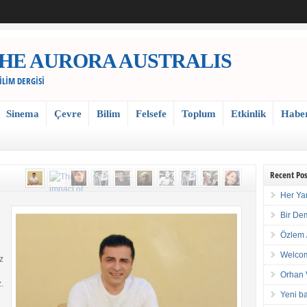
 / THE AURORA AUSTRALIS
BİLİM DERGİSİ
Sinema
Çevre
Bilim
Felsefe
Toplum
Etkinlik
Habe
Recent Pos
Her Ya
Bir De
Özlem 
Welcom
z
Orhan 
.
Yeni ba