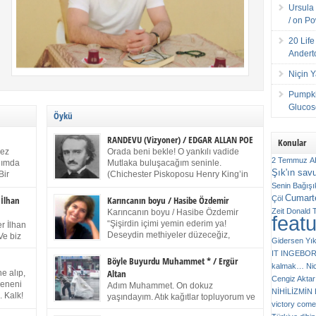
Ursula 
/ on P
20 Lif
Andert
Niçin 
Pumpki
Glucose
Öykü
RANDEVU (Vizyoner) / EDGAR ALLAN POE
Konular
kez
Orada beni bekle! O yankılı vadide
2 Temmuz
A
anımda
Mutlaka buluşacağım seninle.
Şık'ın sav
Bir
(Chichester Piskoposu Henry King’in
ıp
karısının ölümü üstüne yazdığı ağıt.)
Senin
Bağışı
m bir
Talihsiz ve gizemli adam! – Sen ki kendi hayal
Cumarte
Çöl
 İlhan
Karıncanın boyu / Hasibe Özdemir
gücünün parlaklığıyla afalladın, gençliğinin alevleri
Zeit
Donald 
Karıncanın boyu / Hasibe Özdemir
feat
ziran
arasına düştün! Hayalimde seni tekrar görüyorum!
“Şişirdin içimi yemin ederim ya!
r İlhan
Bir kez daha önümde duruyor siluetin! – Olduğun –
Deseydin methiyeler düzeceğiz,
Ve biz
Gidersen Yık
ah olduğun gibi değil soğuk vadide ve gölgelerin […]
çıkmazdım evden.” Sesi sinirden
 kardeş
IT
INGEBO
titriyor. “Sana gel demedim kızım.” diyorum sakince.
Benim
Böyle Buyurdu Muhammet * / Ergür
kalmak…
Ni
“Takıldın peşime madem, ne duyarsan
Altan
e alıp,
Cengiz Aktar
katlanacaksın.” Bir sigara yakıyor. Başını yana yatırıp,
 olduğu
Çeneni
Adım Muhammet. On dokuz
bezmiş annelerin yılgın bakışıyla süzüyor beni.
NİHİLİZMİ
. Kalk!
yaşındayım. Atık kağıtlar topluyorum ve
Kaşlarımı kaldırıp ona bakıyorum ben de. Pes ediyor.
victory comes
ışarda
Kızılay`dan Ulus`a kadar üç kez
“Git nereye atacaksan at, ben mezeleri söylüyorum