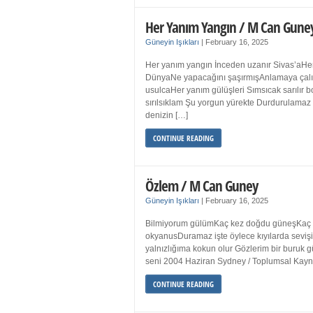
Her Yanım Yangın / M Can Gune
Güneyin Işıkları
|
February 16, 2025
Her yanım yangın İnceden uzanır Sivas’aHer
DünyaNe yapacağını şaşırmışAnlamaya çalışır
usulcaHer yanım gülüşleri Sımsıcak sarılır
sırılsıklam Şu yorgun yürekte Durdurulamaz 
denizin […]
CONTINUE READING
Özlem / M Can Guney
Güneyin Işıkları
|
February 16, 2025
Bilmiyorum gülümKaç kez doğdu güneşKaç kez
okyanusDuramaz işte öylece kıyılarda sevişi
yalnızlığıma kokun olur Gözlerim bir bur
seni 2004 Haziran Sydney / Toplumsal Ka
CONTINUE READING