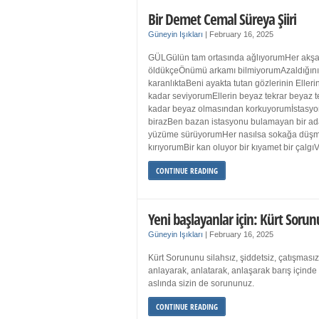
Bir Demet Cemal Süreya Şiiri
Güneyin Işıkları
|
February 16, 2025
GÜLGülün tam ortasında ağlıyorumHer akşa
öldükçeÖnümü arkamı bilmiyorumAzaldığın
karanlıktaBeni ayakta tutan gözlerinin Eller
kadar seviyorumEllerin beyaz tekrar beyaz t
kadar beyaz olmasından korkuyorumİstasyon
birazBen bazan istasyonu bulamayan bir a
yüzüme sürüyorumHer nasılsa sokağa düş
kırıyorumBir kan oluyor bir kıyamet bir çalgı
CONTINUE READING
Yeni başlayanlar için: Kürt Sorun
Güneyin Işıkları
|
February 16, 2025
Kürt Sorununu silahsız, şiddetsiz, çatışmasız
anlayarak, anlatarak, anlaşarak barış içind
aslında sizin de sorununuz.
CONTINUE READING