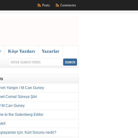
Posts
Comments
r
Köşe Yazıları
Yazarlar
ts
nım Yangın / M Can Guney
met Cemal Süreya Şiiri
/ M Can Guney
e to the Gutenberg Editor
Veli
şlayanlar için: Kürt Sorunu nedir?