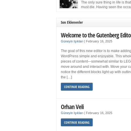
more sleep but what if you get your 8 hours a
The only sure thing in life is tha
and still feel fatigued when your […]
must die. Having seen the occa
images of the frail Fidel Castro 
one knew that sooner rather than later the lea
the Cuban Revolution would succumb to that
Son Eklenenler
strict of all human laws. Although saddened i
personal ways by the […]
Welcome to the Gutenberg Edito
Güneyin Işıkları
|
February 16, 2025
The goal of this new editor is to make adding
WordPress simple and enjoyable. This whol
pieces of content—somewhat similar to LEG
move around and interact with. Move your cu
notice the different blocks light up with outl
the […]
CONTINUE READING
Orhan Veli
Güneyin Işıkları
|
February 16, 2025
CONTINUE READING