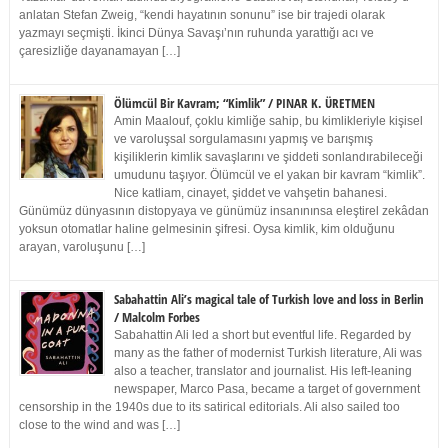
anlatan Stefan Zweig, “kendi hayatının sonunu” ise bir trajedi olarak
yazmayı seçmişti. İkinci Dünya Savaşı’nın ruhunda yarattığı acı ve
çaresizliğe dayanamayan […]
Ölümcül Bir Kavram; “Kimlik” / PINAR K. ÜRETMEN
Amin Maalouf, çoklu kimliğe sahip, bu kimlikleriyle kişisel
ve varoluşsal sorgulamasını yapmış ve barışmış
kişiliklerin kimlik savaşlarını ve şiddeti sonlandırabileceği
umudunu taşıyor. Ölümcül ve el yakan bir kavram “kimlik”.
Nice katliam, cinayet, şiddet ve vahşetin bahanesi.
Günümüz dünyasının distopyaya ve günümüz insanınınsa eleştirel zekâdan
yoksun otomatlar haline gelmesinin şifresi. Oysa kimlik, kim olduğunu
arayan, varoluşunu […]
Sabahattin Ali’s magical tale of Turkish love and loss in Berlin
/ Malcolm Forbes
Sabahattin Ali led a short but eventful life. Regarded by
many as the father of modernist Turkish literature, Ali was
also a teacher, translator and journalist. His left-leaning
newspaper, Marco Pasa, became a target of government
censorship in the 1940s due to its satirical editorials. Ali also sailed too
close to the wind and was […]