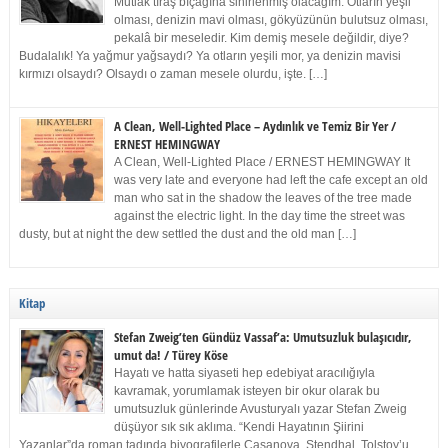
Mutlak tıraş bıçağına sinirlenmiş olacağım. Otların yeşil
olması, denizin mavi olması, gökyüzünün bulutsuz olması,
pekalâ bir meseledir. Kim demiş mesele değildir, diye?
Budalalık! Ya yağmur yağsaydı? Ya otların yeşili mor, ya denizin mavisi
kırmızı olsaydı? Olsaydı o zaman mesele olurdu, işte. […]
A Clean, Well-Lighted Place – Aydınlık ve Temiz Bir Yer /
ERNEST HEMINGWAY
A Clean, Well-Lighted Place / ERNEST HEMINGWAY It
was very late and everyone had left the cafe except an old
man who sat in the shadow the leaves of the tree made
against the electric light. In the day time the street was
dusty, but at night the dew settled the dust and the old man […]
Kitap
Stefan Zweig’ten Gündüz Vassaf’a: Umutsuzluk bulaşıcıdır,
umut da! / Türey Köse
Hayatı ve hatta siyaseti hep edebiyat aracılığıyla
kavramak, yorumlamak isteyen bir okur olarak bu
umutsuzluk günlerinde Avusturyalı yazar Stefan Zweig
düşüyor sık sık aklıma. “Kendi Hayatının Şiirini
Yazanlar”da roman tadında biyografilerle Casanova, Stendhal, Tolstoy’u