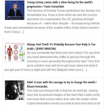
Trump victory comes with a silver lining for the world’s
progressives / Yanis Varoufakis
The election of Donald Trump symbolises the demise of a
remarkable era. It was a time when we saw the curious
spectacle of a superpower, the US, growing stronger
because of – rather than despite – its burgeoning deficits.
It was also remarkable because of the sudden influx of two billion workers –
from China […]
Always Feel Tired? It’s Probably Because Your Body Is Too
Acidic / JENNY MARCHAL
Do you constantly feel tired and worn down? Do you find
you need stimulants like coffee to get you through the
morning or even generally throughout the day? Your first
go-to solution may well be to get more sleep but what if
you get your 8 hours a night and still feel fatigued when your […]
Fidel: A man with the courage to try to change the world /
Álvaro Fernández
The only sure thing in life is that we all must die. Having
seen the occasional images of the frail Fidel Castro at 90,
one knew that sooner rather than later the leader of the
Cuban Revolution would succumb to that most strict of all