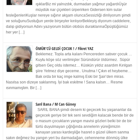
ışıklarBiz mi yalnızdık, durmadan yağmur yağardıÜşür
müydük nar çiçekleri ürperirken Gidersen kim sular
fesleğenleriKuşlar nereye sığınır akşam oluncaSessizliği dinliyorum şimdi
ve soluğunuSustuğun yerde birşeyler kırılıyorBekleyiş diyorum caddelere,
dalıp gidiyorsun Adını yazıyorum bütün otobüs duraklarınaÖpüştüğümüz
her yer […]
ÖMÜR’CÜ GELDİ ÇOCUK ! / Fikret YAZ
Beklemez. Topla arta kalanı Pencereden satıver çocuk …
Kuytu köşe söz verilmişler Süründürür öldürmez. Süpür
gitsen Geç oldu istemez… Küskün yıldız asardım Kırılgan
şiire Yetmez diye geceme.. Unutma ! Çıkın et heybeme…
Bak orda bir kaç imge kalmış Eski bir Şair’den miras.
Nasılsa son dizeye saklanmış. İyi bak eskitme ! Sana kalsın… Resme
ısınmamıştım. Bir […]
Sarıl Bana / M Can Güney
SARIL BANA şimdi desem ki geçecek bu yaşananlar da
geçecek geriye bir tek seni sevdiğim kalacak bende bir de
o masum çocukların yangın mavisi gözleri belki bir de bir
türlü duyulmayan çığlığında annelerin yüreğimizin
kanayan yarası kardeşliğe hasret o güzel ülkem sanma
sakın değmez bu yangın yeri bu darmadağan, cehenneme dönmüş ülke