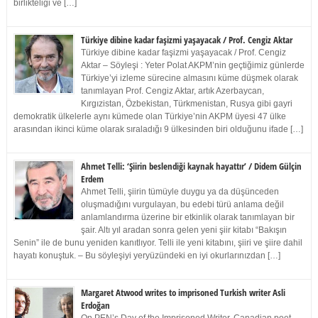
birlikteliği ve […]
Türkiye dibine kadar faşizmi yaşayacak / Prof. Cengiz Aktar
Türkiye dibine kadar faşizmi yaşayacak / Prof. Cengiz
Aktar – Söyleşi : Yeter Polat AKPM’nin geçtiğimiz günlerde
Türkiye’yi izleme sürecine almasını küme düşmek olarak
tanımlayan Prof. Cengiz Aktar, artık Azerbaycan,
Kırgızistan, Özbekistan, Türkmenistan, Rusya gibi gayri
demokratik ülkelerle aynı kümede olan Türkiye’nin AKPM üyesi 47 ülke
arasından ikinci küme olarak sıraladığı 9 ülkesinden biri olduğunu ifade […]
Ahmet Telli: ‘Şiirin beslendiği kaynak hayattır’ / Didem Gülçin
Erdem
Ahmet Telli, şiirin tümüyle duygu ya da düşünceden
oluşmadığını vurgulayan, bu edebi türü anlama değil
anlamlandırma üzerine bir etkinlik olarak tanımlayan bir
şair. Altı yıl aradan sonra gelen yeni şiir kitabı “Bakışın
Senin” ile de bunu yeniden kanıtlıyor. Telli ile yeni kitabını, şiiri ve şiire dahil
hayatı konuştuk. – Bu söyleşiyi yeryüzündeki en iyi okurlarınızdan […]
Margaret Atwood writes to imprisoned Turkish writer Asli
Erdoğan