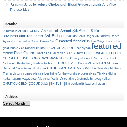
Pumpkin Juice to reduce Cholesterol, Blood Glucose, Lipids And Also
Triglycerides
Konular
Ahmet Telli
Ahmet Şık
Ahmet Şık'ın
2 Temmuz
AHMET CEMAL
savunmasının tam metni
Asli Erdogan
Bakişın Senin
Bağışıklık sistemi
Behçet
Cumartesi Anneleri
Aysan
Bu Tufandan Sonra
Cansu Çöl
Didem Gülçin Erdem
Die
featured
gestundete Zeit
Donald Trump
EDGAR ALLAN POE
Eren Aysan
Fidel Castro
feminist
Fikret YAZ
Gidersen Yıkılır Bu Kent
HERE’S WHAT TO DO TO
CORRECT IT
INGEBORG BACHMANN
M. Can Güney
Madımak
Nefessiz kalmak…
Nicholas Glastonbury
Nietzsche
Nâzım HİKMET
Prof. Cengiz Aktar
RANDEVU
Sarıl
Bana . M Can Güney
SES
SİYASİ NİHİLİZMİN BİR SEMPTOMU
the Saturday Mothers
Trump victory comes with a silver lining for the world’s progressives
Türkiye dibine
kadar faşizmi yaşayacak
Vizyoner
Yanis Varoufakis
yüreğimde bir avuç volkan
ÖMÜR'CÜ GELDİ ÇOCUK
öykü
ŞEHİTLİK
‘Şiirin beslendiği kaynak hayattır’
Archives
Archives