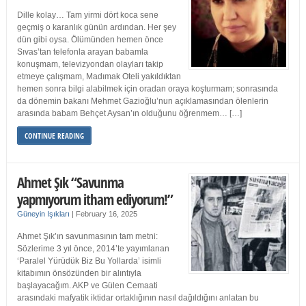
Dille kolay… Tam yirmi dört koca sene
geçmiş o karanlık günün ardından. Her şey
dün gibi oysa. Ölümünden hemen önce
Sıvas’tan telefonla arayan babamla
konuşmam, televizyondan olayları takip
etmeye çalışmam, Madımak Oteli yakıldıktan
hemen sonra bilgi alabilmek için oradan oraya koşturmam; sonrasında
da dönemin bakanı Mehmet Gazioğlu’nun açıklamasından ölenlerin
arasında babam Behçet Aysan’ın olduğunu öğrenmem… […]
CONTINUE READING
Ahmet Şık “Savunma
yapmıyorum itham ediyorum!”
Güneyin Işıkları
|
February 16, 2025
Ahmet Şık’ın savunmasının tam metni:
Sözlerime 3 yıl önce, 2014’te yayımlanan
‘Paralel Yürüdük Biz Bu Yollarda’ isimli
kitabımın önsözünden bir alıntıyla
başlayacağım. AKP ve Gülen Cemaati
arasındaki mafyatik iktidar ortaklığının nasıl dağıldığını anlatan bu