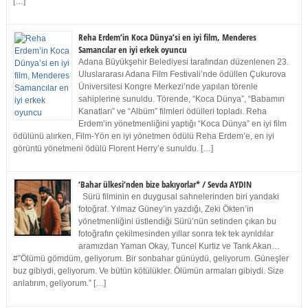
[…]
Reha Erdem’in Koca Dünya’si en iyi film, Menderes
Samancılar en iyi erkek oyuncu
Adana Büyükşehir Belediyesi tarafından düzenlenen 23.
Uluslararası Adana Film Festivali’nde ödüllen Çukurova
Üniversitesi Kongre Merkezi’nde yapılan törenle
sahiplerine sunuldu. Törende, “Koca Dünya”, “Babamın
Kanatları” ve “Albüm” filmleri ödülleri topladı. Reha
Erdem’in yönetmenliğini yaptığı “Koca Dünya” en iyi film
ödülünü alırken, Film-Yön en iyi yönetmen ödülü Reha Erdem’e, en iyi
görüntü yönetmeni ödülü Florent Herry’e sunuldu. […]
‘Bahar ülkesi’nden bize bakıyorlar* / Sevda AYDIN
Sürü filminin en duygusal sahnelerinden biri yandaki
fotoğraf. Yılmaz Güney’in yazdığı, Zeki Ökten’in
yönetmenliğini üstlendiği Sürü’nün setinden çıkan bu
fotoğrafın çekilmesinden yıllar sonra tek tek ayrıldılar
aramızdan Yaman Okay, Tuncel Kurtiz ve Tarık Akan…
#”Ölümü gömdüm, geliyorum. Bir sonbahar günüydü, geliyorum. Güneşler
buz gibiydi, geliyorum. Ve bütün kötülükler. Ölümün armaları gibiydi. Size
anlatırım, geliyorum.” […]