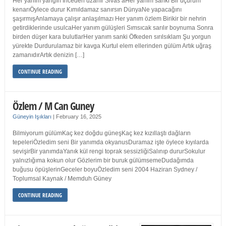
Her yanım yangın İnceden uzanır Sivas’aHer yanım sanki Bir uçurum
kenarıÖylece durur Kımıldamaz sanırsın DünyaNe yapacağını
şaşırmışAnlamaya çalışır anlaşılmazı Her yanım özlem Birikir bir nehrin
getirdiklerinde usulcaHer yanım gülüşleri Sımsıcak sarılır boynuma Sonra
birden düşer kara bulutlarHer yanım sanki Öfkeden sırılsıklam Şu yorgun
yürekte Durdurulamaz bir kavga Kurtul elem ellerinden gülüm Artık uğraş
zamanıdırArtık denizin […]
CONTINUE READING
Özlem / M Can Guney
Güneyin Işıkları
|
February 16, 2025
Bilmiyorum gülümKaç kez doğdu güneşKaç kez kızıllaştı dağların
tepeleriÖzledim seni Bir yanımda okyanusDuramaz işte öylece kıyılarda
sevişirBir yanımdaYanık kül rengi toprak sessizliğiSalınıp dururSokulur
yalnızlığıma kokun olur Gözlerim bir buruk gülümsemeDudağımda
buğusu öpüşlerinGeceler boyuÖzledim seni 2004 Haziran Sydney /
Toplumsal Kaynak / Memduh Güney
CONTINUE READING