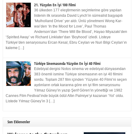
21. Yüzyılın En İyi 100 Filmi
36 ülkeden 177 eleştirmenin seçimlerine göre yapılan
listenin ilk sırasında David Lynch’in sürrealist başyapıtı
‘Mulholland Drive’ yer aldı. Ünlü yönetmeni Wong Kar-
wai’den ‘In the Mood for Love’, Paul Thomas
Anderson’dan ‘There Will Be Blood’, Hayao Miyazaki’den
‘Spirited Away’ ve Richard Linklater’dan ‘Boyhood’ izledi. Listeye
Türkiye’den senaryosunu Ercan Kesal, Ebru Ceylan ve Nuri Bilgi Ceylan’ın
kaleme […]
Türkiye Sinemasında Yüzyılın En İyi 40 Filmi
Edebiyat dergisi Notos sinema ve edebiyat dünyasından
383 önemli ismine Türkiye sinemasının en iyi 40 filmini
sordu. Toplam 287 film içinden ‘Yüzyılın 40 Filmi’ni seçen
aydınların ortak kararına göre en iyi film senaryosunu
Yılmaz Güney’in yazıp Şerif Gören’in yönettiği ve 1982
Cannes Film Festival’inde büyük ödül Altın Palmiye’yi kazanan ‘Yol’ oldu.
Listede Yılmaz Güney’in 3 […]
Son Eklenenler