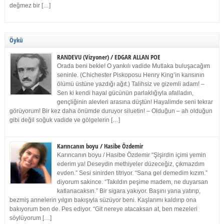
değmez bir […]
Öykü
RANDEVU (Vizyoner) / EDGAR ALLAN POE
Orada beni bekle! O yankılı vadide Mutlaka buluşacağım
seninle. (Chichester Piskoposu Henry King’in karısının
ölümü üstüne yazdığı ağıt.) Talihsiz ve gizemli adam! –
Sen ki kendi hayal gücünün parlaklığıyla afalladın,
gençliğinin alevleri arasına düştün! Hayalimde seni tekrar
görüyorum! Bir kez daha önümde duruyor siluetin! – Olduğun – ah olduğun
gibi değil soğuk vadide ve gölgelerin […]
Karıncanın boyu / Hasibe Özdemir
Karıncanın boyu / Hasibe Özdemir “Şişirdin içimi yemin
ederim ya! Deseydin methiyeler düzeceğiz, çıkmazdım
evden.” Sesi sinirden titriyor. “Sana gel demedim kızım.”
diyorum sakince. “Takıldın peşime madem, ne duyarsan
katlanacaksın.” Bir sigara yakıyor. Başını yana yatırıp,
bezmiş annelerin yılgın bakışıyla süzüyor beni. Kaşlarımı kaldırıp ona
bakıyorum ben de. Pes ediyor. “Git nereye atacaksan at, ben mezeleri
söylüyorum […]