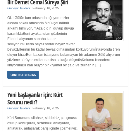
Bir Demet Cemal Süreya Şiiri
Güneyin Işıkları
|
February 16, 2025
GÜLGülün tam ortasında ağlıyorumHer
akşam sokak ortasında öldükçeÖnümü
arkamı bilmiyorumAzaldığını duyup duyup
karanlıktaBeni ayakta tutan gözlerinin
Ellerini alıyorum sabaha kadar
seviyorumEllerin beyaz tekrar beyaz tekrar
beyazEllerinin bu kadar beyaz olmasından korkuyorumİstasyonda tiren
oluyor birazBen bazan istasyonu bulamayan bir adamım Gülü alıyorum
yüzüme sürüyorumHer nasılsa sokağa düşmüşKolumu kanadımı
kırıyorumBir kan oluyor bir kıyamet bir çalgıVe zurnanın […]
CONTINUE READING
Yeni başlayanlar için: Kürt
Sorunu nedir?
Güneyin Işıkları
|
February 16, 2025
Kürt Sorununu silahsız, şiddetsiz, çatışmasız
oturup konuşarak, birbirimizi anlayarak,
anlatarak, anlaşarak barış içinde çözmeliyiz.