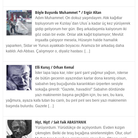
Böyle Buyurdu Muhammet * / Ergür Altan
Adım Muhammet. On dokuz yaşındayım. Atık kağıtlar
topluyorum ve Kızılay`dan Ulus`a kadar üç kez yürüyerek
gidip geliyorum her gün. Beş arkadaşımla kalıyorum iki
göz odalı bir evde. Onlar atık kağıt toplamıyor; Mevlüt
inşaatta çalışıyor mesela, Hüseyin halde hamallık
yaparken, Sidar ve Yunus ayakkabı boyacısı. Aramıza bir arkadaş daha
katıldı. Adı Abbas. Çalışmıyor o, diyaliz hastası. […]
Elli Kuruş / Orhan Kemal
İster lapa lapa kar, ister şarıl şarıl yağmur yağsın, isterse
de bütün gecenin ayazından karlar dona kesmiş olsun,
sabahın beş buçuğunda karanlıkları ürperten sesiyle
sokağa girerdi: “Gazete, havadiis!” Sabahın dördünde
yazı makinemin başına geçtiğim için, bu ses, bu kara,
yağmura, ayaza kafa tutan bu canlı, bu pırıl pırıl ses beni yazı makinemin
başında bulurdu. Gazete […]
Hişt, Hişt! / Sait Faik ABASIYANIK
Yürüyordum. Yürüdükçe de açılıyordum. Evden kızgın
çıkmıştım. Belki de tıraş bıçağına sinirlenmiştim. Olur, olur!