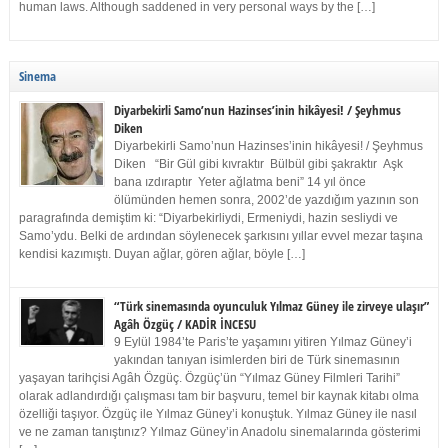
human laws. Although saddened in very personal ways by the […]
Sinema
Diyarbekirli Samo’nun Hazinses’inin hikâyesi! / Şeyhmus
Diken
Diyarbekirli Samo’nun Hazinses’inin hikâyesi! / Şeyhmus
Diken “Bir Gül gibi kıvraktır Bülbül gibi şakraktır Aşk
bana ızdıraptır Yeter ağlatma beni” 14 yıl önce
ölümünden hemen sonra, 2002’de yazdığım yazının son
paragrafında demiştim ki: “Diyarbekirliydi, Ermeniydi, hazin sesliydi ve
Samo’ydu. Belki de ardından söylenecek şarkısını yıllar evvel mezar taşına
kendisi kazımıştı. Duyan ağlar, gören ağlar, böyle […]
“Türk sinemasında oyunculuk Yılmaz Güney ile zirveye ulaşır”
Agâh Özgüç / KADİR İNCESU
9 Eylül 1984’te Paris’te yaşamını yitiren Yılmaz Güney’i
yakından tanıyan isimlerden biri de Türk sinemasının
yaşayan tarihçisi Agâh Özgüç. Özgüç’ün “Yılmaz Güney Filmleri Tarihi”
olarak adlandırdığı çalışması tam bir başvuru, temel bir kaynak kitabı olma
özelliği taşıyor. Özgüç ile Yılmaz Güney’i konuştuk. Yılmaz Güney ile nasıl
ve ne zaman tanıştınız? Yılmaz Güney’in Anadolu sinemalarında gösterimi