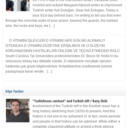
On PEN’s Day of the Imprisoned Writer, Canadian poet,
novelist and activist Margaret Atwood writes to imprisoned
Turkish writer Asli Erdoğan. Dear Asli Erdogan, Today is
your 91st day behind bars. I’m writing to tell you that even
through the concrete walls of your prison, beyond the guards, the barbed
wire, the locks and keys, we […]
D VİTAMİNİ İŞLEVLERİ D VİTAMİNİ HER GÜN MÜ ALINMALI?
İSTENİLEN D VİTAMİNİ DÜZEYİNE ERİŞİLMESİ VE O DÜZEYİN
KORUNMASININ HASTALIKLARI ÖNLEME VE TEDAVİ ETMEDEKİ ROLÜ
South Carolina Tıp Üniversitesi profesörlerinden Dr. Bruce W. Hollis’in bu
videosunu birkaç kez dikkatle izledik. D vitamininin vücuttaki işlevleri
hakkında çok güzel bilgilendiriyor. Anladıklarımızı özetleyerek sizlerle
paylaşmaya karar verdik. […]
Köşe Yazıları
“Turkishness contract” and Turkish left / Barış Ünlü
Involvement of the Turkish left in the Kurdish issue has a
long history stretching from 1920s to present. And this
history is not one to be ashamed of. In fact, some periods
and people in that history can be admired. While either a
complete chauvinist attitude or at best a thick silence