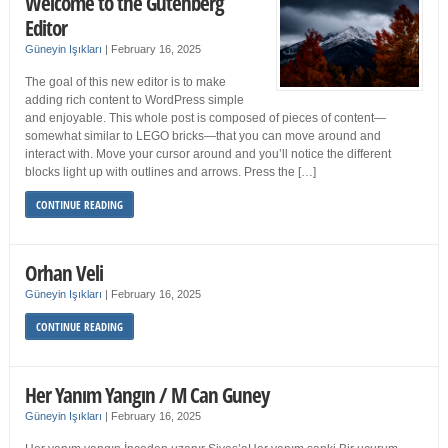
Welcome to the Gutenberg
Editor
Güneyin Işıkları
|
February 16, 2025
The goal of this new editor is to make
adding rich content to WordPress simple
and enjoyable. This whole post is composed of pieces of content—
somewhat similar to LEGO bricks—that you can move around and
interact with. Move your cursor around and you’ll notice the different
blocks light up with outlines and arrows. Press the […]
CONTINUE READING
Orhan Veli
Güneyin Işıkları
|
February 16, 2025
CONTINUE READING
Her Yanım Yangın / M Can Guney
Güneyin Işıkları
|
February 16, 2025