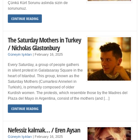
Çünkü Kürt Sorunu aslında sizin de
sorununuz.
CONTINUE READING
The Saturday Mothers in Turkey
/ Nicholas Glastonbury
Güneyin Işıkları
|
February 16, 2025
Every Saturday, a group of people gathers
in silent protest in Galatasaray Square in the
heart of Istanbul. This group, known as the
Saturday Mothers (Cumartesi Anneleri in
Turkish), is primarily composed of older
Kurdish women. The protests, which resemble those by the Madres del
Plaza del Mayo in Argentina, consist of the mothers (and […]
CONTINUE READING
Nefessiz kalmak… / Eren Aysan
Güneyin Işıkları
|
February 16, 2025