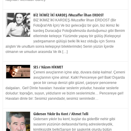
BİZ İKİMİZ İKİ KARDEŞ /Muzaffer İlhan ERDOST
BİZ İKİMİZ İKİ KARDEŞ /Muzaffer İlhan ERDOST (Bir
Fotoğraf Altı İçin) Ve biz geleceğiz bir gün, biz ikimiz İki
kardeş Duracağız Fotoğrafımızda durduğumuz gibi Benim
ellerimde kelepçe Yüzümde yapay bir gülüş (Kelepçeyi
yadırgamanın gülüşü belki İlk kez olduğu için Sonra
alıştım Ve unuttum sonra kelepçeyi bileklerimde) Senin yüzün İçerde
olmanın ve umudun arasında Ve ilk […]
SES / Nâzım HİKMET
Çeneni avuçlarının içine alıp, duvara dalıp kalma!. Çeneni
avuçlarının içine alma!. Kalk! Pencereye gel! Bak! Dışarda
gece bir cenup denizi gibi güzel, çarpıyor pencerene
dalgaları.. Gel! Dinle havaları: havalar seslerin yoludur, havalar seslerle
doludur: toprağın, suyun, yıldızların ve bizim seslerimizle… Pencereye gel!
Havaları dinle bir: Sesimiz yanındadır, sesimiz seninledir…
Gidersen Yıkılır Bu Kent / Ahmet Telli
Gidersen yıkılır bu kent, kuşlar da giderBir nehir gibi
susarım yüzünün deltasındaYanlış adreslerdeydik,
kimliksizdik belkiSarışın bir şaşkınlık olurdu bütün