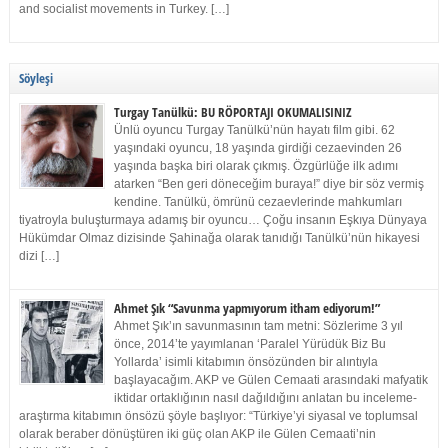
and socialist movements in Turkey. […]
Söyleşi
Turgay Tanülkü: BU RÖPORTAJI OKUMALISINIZ
Ünlü oyuncu Turgay Tanülkü’nün hayatı film gibi. 62
yaşındaki oyuncu, 18 yaşında girdiği cezaevinden 26
yaşında başka biri olarak çıkmış. Özgürlüğe ilk adımı
atarken “Ben geri döneceğim buraya!” diye bir söz vermiş
kendine. Tanülkü, ömrünü cezaevlerinde mahkumları
tiyatroyla buluşturmaya adamış bir oyuncu… Çoğu insanın Eşkıya Dünyaya
Hükümdar Olmaz dizisinde Şahinağa olarak tanıdığı Tanülkü’nün hikayesi
dizi […]
Ahmet Şık “Savunma yapmıyorum itham ediyorum!”
Ahmet Şık’ın savunmasının tam metni: Sözlerime 3 yıl
önce, 2014’te yayımlanan ‘Paralel Yürüdük Biz Bu
Yollarda’ isimli kitabımın önsözünden bir alıntıyla
başlayacağım. AKP ve Gülen Cemaati arasındaki mafyatik
iktidar ortaklığının nasıl dağıldığını anlatan bu inceleme-
araştırma kitabımın önsözü şöyle başlıyor: “Türkiye’yi siyasal ve toplumsal
olarak beraber dönüştüren iki güç olan AKP ile Gülen Cemaati’nin