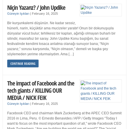
Niçin Yazarız? / John Updike
Güneyin Işıkları
|
February 16, 2025
Bir kurşunkalemi düşünün. Ne kadar sessiz,
hünerli, narin, küçüktür ama mucizeler yaratır! Onun bir dokunuşuyla
dünyalar vücut bulur; tehlikesiz bir kaplan, ağırlığı olmayan buharlı bir
silindir, masrafsız bir saray. John Updike Konu başlığım, bu sanat
festivalinde kendimi kısaca anlatma olanağı sunuyor bana; “Niçin
yazarız,” sorusu karşısında, “Niçin olmasın,” demeli ve başka şey
söylemeden yerime oturmalıydım. Ama […]
CONTINUE READING
The impact of Facebook and the
tech giants / KILLING OUR
MEDIA / NICK FEIK
Güneyin Işıkları
|
February 16, 2025
Facebook CEO and chairman Mark Zuckerberg at the APEC CEO Summit
2016 in Lima, Peru. © Ernesto Benavides / AFP / Getty Images “Today I
want to focus on the most important question of all,” wrote Facebook CEO
Mark Zuckerberg. “Are we building the world we all want?” The “social