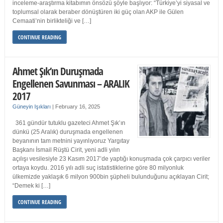
inceleme-araştırma kitabımın önsözü şöyle başlıyor: “Türkiye’yi siyasal ve
toplumsal olarak beraber dönüştüren iki güç olan AKP ile Gülen
Cemaati’nin birlikteliği ve […]
CONTINUE READING
Ahmet Şık’ın Duruşmada
Engellenen Savunması – ARALIK
2017
Güneyin Işıkları
|
February 16, 2025
361 gündür tutuklu gazeteci Ahmet Şık’ın
dünkü (25 Aralık) duruşmada engellenen
beyanının tam metnini yayınlıyoruz Yargıtay
Başkanı İsmail Rüştü Cirit, yeni adli yılın
açılışı vesilesiyle 23 Kasım 2017’de yaptığı konuşmada çok çarpıcı veriler
ortaya koydu. 2016 yılı adli suç istatistiklerine göre 80 milyonluk
ülkemizde yaklaşık 6 milyon 900bin şüpheli bulunduğunu açıklayan Cirit;
“Demek ki […]
CONTINUE READING