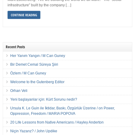
infrastructure” built by the company […]
CONTINUE READING
Recent Posts
Her Yanım Yangın / M Can Guney
Bir Demet Cemal Süreya Şiiri
Özlem / M Can Guney
Welcome to the Gutenberg Editor
Orhan Veli
Yeni başlayanlar için: Kürt Sorunu nedir?
Ursula K. Le Guin ile İktidar, Baskı, Özgürlük Üzerine / on Power,
Oppression, Freedom / MARIA POPOVA
20 Life Lessons from Native Americans / Hayley Anderton
Niçin Yazarız? / John Updike