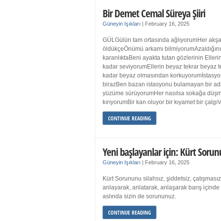
Bir Demet Cemal Süreya Şiiri
Güneyin Işıkları
|
February 16, 2025
GÜLGülün tam ortasında ağlıyorumHer akşa
öldükçeÖnümü arkamı bilmiyorumAzaldığın
karanlıktaBeni ayakta tutan gözlerinin Eller
kadar seviyorumEllerin beyaz tekrar beyaz t
kadar beyaz olmasından korkuyorumİstasyon
birazBen bazan istasyonu bulamayan bir a
yüzüme sürüyorumHer nasılsa sokağa düş
kırıyorumBir kan oluyor bir kıyamet bir çalgı
CONTINUE READING
Yeni başlayanlar için: Kürt Sorun
Güneyin Işıkları
|
February 16, 2025
Kürt Sorununu silahsız, şiddetsiz, çatışmasız
anlayarak, anlatarak, anlaşarak barış içind
aslında sizin de sorununuz.
CONTINUE READING