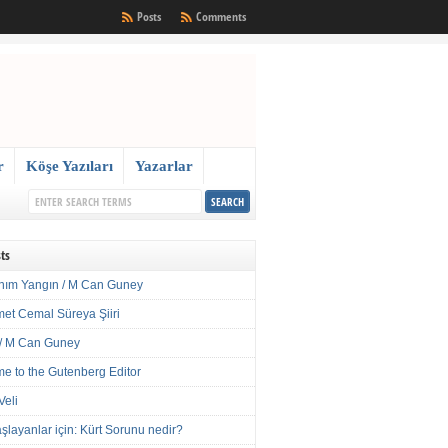
Posts
Comments
r
Köşe Yazıları
Yazarlar
ts
nım Yangın / M Can Guney
met Cemal Süreya Şiiri
/ M Can Guney
e to the Gutenberg Editor
Veli
şlayanlar için: Kürt Sorunu nedir?