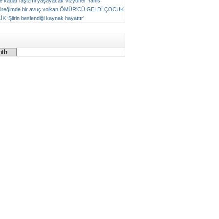
ne kadar faşizmi yaşayacak
Vizyoner
Yanis
üreğimde bir avuç volkan
ÖMÜR'CÜ GELDİ ÇOCUK
LİK
‘Şiirin beslendiği kaynak hayattır’