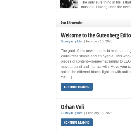
more sleep but what if you get your 8 hours a
The only sure thing in life is tha
and still feel fatigued when your […]
must die. Having seen the occa
images of the frail Fidel Castro 
one knew that sooner rather than later the lea
the Cuban Revolution would succumb to that
Son Eklenenler
strict of all human laws. Although saddened i
personal ways by the […]
Welcome to the Gutenberg Edito
Güneyin Işıkları
|
February 16, 2025
The goal of this new editor is to make adding
WordPress simple and enjoyable. This whol
pieces of content—somewhat similar to LEG
move around and interact with. Move your cu
notice the different blocks light up with outl
the […]
CONTINUE READING
Orhan Veli
Güneyin Işıkları
|
February 16, 2025
CONTINUE READING