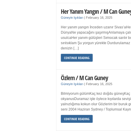
Her Yanım Yangın / M Can Gune
Güneyin Işıkları
|
February 16, 2025
Her yanım yangın İnceden uzanır Sivas’aHer
DünyaNe yapacağını şaşırmışAnlamaya çalışır
usulcaHer yanım gülüşleri Sımsıcak sarılır
sırılsıklam Şu yorgun yürekte Durdurulamaz 
denizin […]
CONTINUE READING
Özlem / M Can Guney
Güneyin Işıkları
|
February 16, 2025
Bilmiyorum gülümKaç kez doğdu güneşKaç kez
okyanusDuramaz işte öylece kıyılarda sevişi
yalnızlığıma kokun olur Gözlerim bir bur
seni 2004 Haziran Sydney / Toplumsal Ka
CONTINUE READING