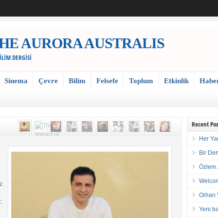
 / THE AURORA AUSTRALIS
BİLİM DERGİSİ
Sinema
Çevre
Bilim
Felsefe
Toplum
Etkinlik
Habe
Recent Pos
Her Ya
Bir De
Özlem 
Welcom
z
Orhan 
.
Yeni ba