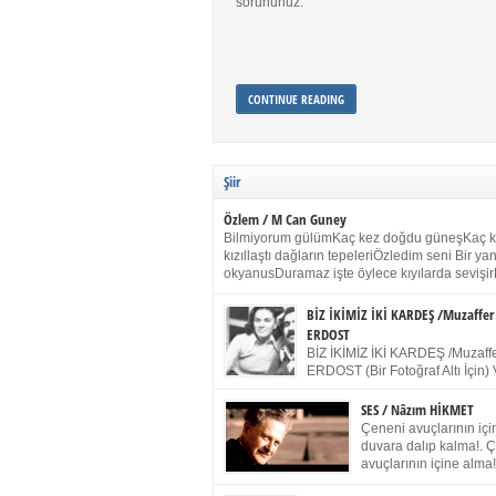
sorununuz.
CONTINUE READING
Şiir
Özlem / M Can Guney
Bilmiyorum gülümKaç kez doğdu güneşKaç 
kızıllaştı dağların tepeleriÖzledim seni Bir y
okyanusDuramaz işte öylece kıyılarda sevişir
yanımdaYanık kül rengi toprak sessizliğiSalın
dururSokulur yalnızlığıma kokun olur Gözleri
BİZ İKİMİZ İKİ KARDEŞ /Muzaffer
buruk gülümsemeDudağımda buğusu
ERDOST
öpüşlerinGeceler boyuÖzledim seni 2004 Ha
BİZ İKİMİZ İKİ KARDEŞ /Muzaffe
Sydney / Toplumsal Kaynak / Memduh Güney
ERDOST (Bir Fotoğraf Altı İçin) 
geleceğiz bir gün, biz ikimiz İki
Duracağız Fotoğrafımızda durduğumuz gibi 
SES / Nâzım HİKMET
ellerimde kelepçe Yüzümde yapay bir gülüş
Çeneni avuçlarının için
(Kelepçeyi yadırgamanın gülüşü belki İlk kez
duvara dalıp kalma!. 
için Sonra alıştım Ve unuttum sonra kelepçeyi
avuçlarının içine alma!
bileklerimde) Senin yüzün İçerde olmanın ve
Pencereye gel! Bak! D
umudun arasında Ve ilk […]