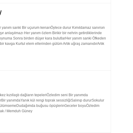
y
 yanım sanki Bir uçurum kenarıÖylece durur Kımıldamaz sanırsın
 anlaşılmazı Her yanım özlem Birikir bir nehrin getirdiklerinde
 boynuma Sonra birden düşer kara bulutlarHer yanım sanki Öfkeden
bir kavga Kurtul elem ellerinden gülüm Artık uğraş zamanıdırArtık
 kızıllaştı dağların tepeleriÖzledim seni Bir yanımda
rBir yanımdaYanık kül rengi toprak sessizliğiSalınıp dururSokulur
uk gülümsemeDudağımda buğusu öpüşlerinGeceler boyuÖzledim
ynak / Memduh Güney