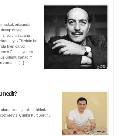
m sokak ortasında
ı duyup duyup
ini alıyorum sabaha
ekrar beyazEllerinin bu
da tiren oluyor
damım Gülü alıyorum
müşKolumu kanadımı
Ve zurnanın […]
u nedir?
 oturup konuşarak, birbirimizi
e çözmeliyiz. Çünkü Kürt Sorunu