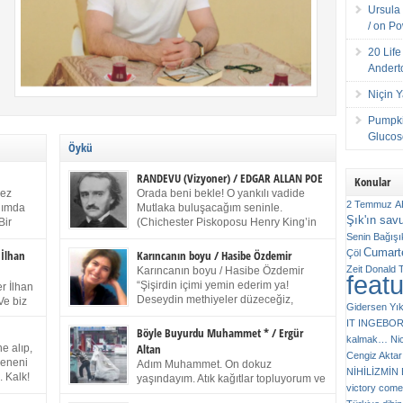
Ursula 
/ on P
20 Lif
Andert
Niçin 
Pumpki
Glucose
Öykü
RANDEVU (Vizyoner) / EDGAR ALLAN POE
Konular
kez
Orada beni bekle! O yankılı vadide
2 Temmuz
A
anımda
Mutlaka buluşacağım seninle.
Şık'ın sav
Bir
(Chichester Piskoposu Henry King’in
ıp
karısının ölümü üstüne yazdığı ağıt.)
Senin
Bağışı
m bir
Talihsiz ve gizemli adam! – Sen ki kendi hayal
Cumarte
Çöl
 İlhan
Karıncanın boyu / Hasibe Özdemir
gücünün parlaklığıyla afalladın, gençliğinin alevleri
Zeit
Donald 
Karıncanın boyu / Hasibe Özdemir
feat
ziran
arasına düştün! Hayalimde seni tekrar görüyorum!
“Şişirdin içimi yemin ederim ya!
r İlhan
Bir kez daha önümde duruyor siluetin! – Olduğun –
Deseydin methiyeler düzeceğiz,
Ve biz
Gidersen Yık
ah olduğun gibi değil soğuk vadide ve gölgelerin […]
çıkmazdım evden.” Sesi sinirden
 kardeş
IT
INGEBO
titriyor. “Sana gel demedim kızım.” diyorum sakince.
Benim
Böyle Buyurdu Muhammet * / Ergür
kalmak…
Ni
“Takıldın peşime madem, ne duyarsan
Altan
e alıp,
Cengiz Aktar
katlanacaksın.” Bir sigara yakıyor. Başını yana yatırıp,
 olduğu
Çeneni
Adım Muhammet. On dokuz
bezmiş annelerin yılgın bakışıyla süzüyor beni.
NİHİLİZMİ
. Kalk!
yaşındayım. Atık kağıtlar topluyorum ve
Kaşlarımı kaldırıp ona bakıyorum ben de. Pes ediyor.
victory comes
ışarda
Kızılay`dan Ulus`a kadar üç kez
“Git nereye atacaksan at, ben mezeleri söylüyorum