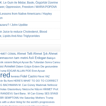
K. Le Guin ile İktidar, Baskı, Özgürlük Üzerine
ower, Oppression, Freedom / MARIA POPOVA
e Lessons from Native Americans / Hayley
on
Yazarız? / John Updike
n Juice to reduce Cholesterol, Blood
, Lipids And Also Triglycerides
Ahmet Telli
Ahmet Şık
Ahmet
HMET CEMAL
unmasının tam metni
Asli Erdogan
Bakişın
klık sistemi
Behçet Aysan
Bu Tufandan Sonra
Cansu
si Anneleri
Didem Gülçin Erdem
Die gestundete
Trump
EDGAR ALLAN POE
Eren Aysan
ured
Fidel Castro
feminist
Fikret YAZ
ılır Bu Kent
HERE’S WHAT TO DO TO CORRECT
RG BACHMANN
M. Can Güney
Madımak
Nefessiz
cholas Glastonbury
Nietzsche
Nâzım HİKMET
Prof.
RANDEVU
Sarıl Bana . M Can Güney
SES
SİYASİ
N BİR SEMPTOMU
the Saturday Mothers
Trump
 with a silver lining for the world’s progressives