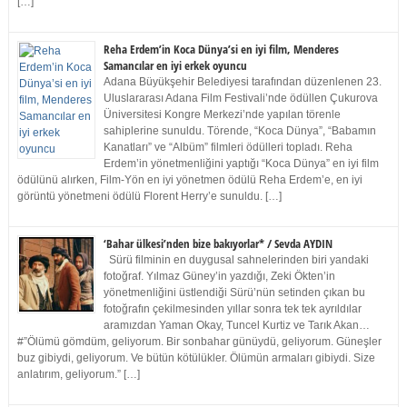
[…]
Reha Erdem’in Koca Dünya’si en iyi film, Menderes
Samancılar en iyi erkek oyuncu
Adana Büyükşehir Belediyesi tarafından düzenlenen 23.
Uluslararası Adana Film Festivali’nde ödüllen Çukurova
Üniversitesi Kongre Merkezi’nde yapılan törenle
sahiplerine sunuldu. Törende, “Koca Dünya”, “Babamın
Kanatları” ve “Albüm” filmleri ödülleri topladı. Reha
Erdem’in yönetmenliğini yaptığı “Koca Dünya” en iyi film
ödülünü alırken, Film-Yön en iyi yönetmen ödülü Reha Erdem’e, en iyi
görüntü yönetmeni ödülü Florent Herry’e sunuldu. […]
‘Bahar ülkesi’nden bize bakıyorlar* / Sevda AYDIN
Sürü filminin en duygusal sahnelerinden biri yandaki
fotoğraf. Yılmaz Güney’in yazdığı, Zeki Ökten’in
yönetmenliğini üstlendiği Sürü’nün setinden çıkan bu
fotoğrafın çekilmesinden yıllar sonra tek tek ayrıldılar
aramızdan Yaman Okay, Tuncel Kurtiz ve Tarık Akan…
#”Ölümü gömdüm, geliyorum. Bir sonbahar günüydü, geliyorum. Güneşler
buz gibiydi, geliyorum. Ve bütün kötülükler. Ölümün armaları gibiydi. Size
anlatırım, geliyorum.” […]