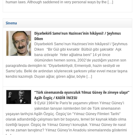
human laws. Although saddened in very personal ways by the […]
Sinema
Diyarbekirli Samo’nun Hazinses’inin hikâyesi! / Şeyhmus
Diken
Diyarbekirli Samo’nun Hazinses’inin hikâyesi! / Şeyhmus
Diken “Bir Gül gibi kıvraktır Bülbül gibi şakraktır Aşk
bana ızdıraptır Yeter ağlatma beni” 14 yıl önce
ölümünden hemen sonra, 2002’de yazdığım yazının son
paragrafında demiştim ki: “Diyarbekirliydi, Ermeniydi, hazin sesliydi ve
Samo’ydu. Belki de ardından söylenecek şarkısını yıllar evvel mezar taşına
kendisi kazımıştı. Duyan ağlar, gören ağlar, böyle […]
“Türk sinemasında oyunculuk Yılmaz Güney ile zirveye ulaşır”
Agâh Özgüç / KADİR İNCESU
9 Eylül 1984’te Paris’te yaşamını yitiren Yılmaz Güney’i
yakından tanıyan isimlerden biri de Türk sinemasının
yaşayan tarihçisi Agâh Özgüç. Özgüç’ün “Yılmaz Güney Filmleri Tarihi”
olarak adlandırdığı çalışması tam bir başvuru, temel bir kaynak kitabı olma
özelliği taşıyor. Özgüç ile Yılmaz Güney’i konuştuk. Yılmaz Güney ile nasıl
ve ne zaman tanıştınız? Yılmaz Güney’in Anadolu sinemalarında gösterimi