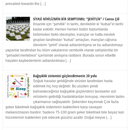
prevailed towards the […]
SİYASİ NİHİLİZMİN BİR SEMPTOMU; “ŞEHİTLİK” / Cansu Çöl
İnsanlık için “şehitlik” in tarihi, denilebilir ki “kutsal”ın tarihi
kadar eskidir. Hemen hemen bütün toplumlarda
birbirinden farklı ideolojiler, inançlar ve hatta meslek
grupları tarafından “kutsal” amaçları, inançları uğruna
ölenlerin “şehit” olarak adlandırılışına ve bu adlandırmayı
yapanlar tarafından bu ölüm vakalarının sembolik olarak sahiplenilip bir
“şehadet mertebesi” içerisinde anılışına rastlanır. Burada sorun elbette
hayatını kaybedenlerin adlandırılması […]
Bağışıklık sistemini güçlendirmenin 20 yolu
Soğuk havalar geldiğinde virüsler tarafından hasta
edilmek hiç hoş değildir. Bu yüzden şimdi
bahsedeceğimiz bağışıklık güçlendirici tavsiyeler sizi
virüslerin getirdiği hastalıklardan koruyup, mevsimin tadını
çıkarmanızı sağlayabilir. Şekerden kaçınmak Çok fazla
şeker tüketmek bağışıklık sisteminin bakterilere karşı savaşan
mekanizmasını bastırır. Sadece 75-100 gram şeker tüketmek bile beyaz kan
hücrelerinin bakterileri yok edecek gücünü azaltır. Doğal meyve […]