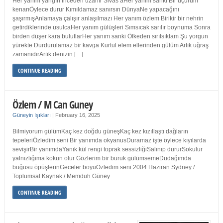
Her yanım yangın İnceden uzanır Sivas’aHer yanım sanki Bir uçurum
kenarıÖylece durur Kımıldamaz sanırsın DünyaNe yapacağını
şaşırmışAnlamaya çalışır anlaşılmazı Her yanım özlem Birikir bir nehrin
getirdiklerinde usulcaHer yanım gülüşleri Sımsıcak sarılır boynuma Sonra
birden düşer kara bulutlarHer yanım sanki Öfkeden sırılsıklam Şu yorgun
yürekte Durdurulamaz bir kavga Kurtul elem ellerinden gülüm Artık uğraş
zamanıdırArtık denizin […]
CONTINUE READING
Özlem / M Can Guney
Güneyin Işıkları
|
February 16, 2025
Bilmiyorum gülümKaç kez doğdu güneşKaç kez kızıllaştı dağların
tepeleriÖzledim seni Bir yanımda okyanusDuramaz işte öylece kıyılarda
sevişirBir yanımdaYanık kül rengi toprak sessizliğiSalınıp dururSokulur
yalnızlığıma kokun olur Gözlerim bir buruk gülümsemeDudağımda
buğusu öpüşlerinGeceler boyuÖzledim seni 2004 Haziran Sydney /
Toplumsal Kaynak / Memduh Güney
CONTINUE READING