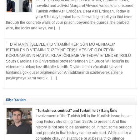
On PEN’s Day of the Imprisoned Writer, Canadian poet,
novelist and activist Margaret Atwood writes to imprisoned
Turkish writer Asli Erdoğan. Dear Asli Erdogan, Today is
your 91st day behind bars. I’m writing to tell you that even
through the concrete walls of your prison, beyond the guards, the barbed
wire, the locks and keys, we […]
D VİTAMİNİ İŞLEVLERİ D VİTAMİNİ HER GÜN MÜ ALINMALI?
İSTENİLEN D VİTAMİNİ DÜZEYİNE ERİŞİLMESİ VE O DÜZEYİN
KORUNMASININ HASTALIKLARI ÖNLEME VE TEDAVİ ETMEDEKİ ROLÜ
South Carolina Tıp Üniversitesi profesörlerinden Dr. Bruce W. Hollis’in bu
videosunu birkaç kez dikkatle izledik. D vitamininin vücuttaki işlevleri
hakkında çok güzel bilgilendiriyor. Anladıklarımızı özetleyerek sizlerle
paylaşmaya karar verdik. […]
Köşe Yazıları
“Turkishness contract” and Turkish left / Barış Ünlü
Involvement of the Turkish left in the Kurdish issue has a
long history stretching from 1920s to present. And this
history is not one to be ashamed of. In fact, some periods
and people in that history can be admired. While either a
complete chauvinist attitude or at best a thick silence