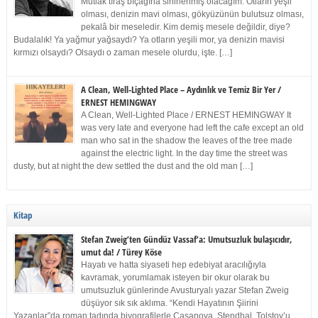
Mutlak tıraş bıçağına sinirlenmiş olacağım. Otların yeşil
olması, denizin mavi olması, gökyüzünün bulutsuz olması,
pekalâ bir meseledir. Kim demiş mesele değildir, diye?
Budalalık! Ya yağmur yağsaydı? Ya otların yeşili mor, ya denizin mavisi
kırmızı olsaydı? Olsaydı o zaman mesele olurdu, işte. […]
A Clean, Well-Lighted Place – Aydınlık ve Temiz Bir Yer /
ERNEST HEMINGWAY
A Clean, Well-Lighted Place / ERNEST HEMINGWAY It
was very late and everyone had left the cafe except an old
man who sat in the shadow the leaves of the tree made
against the electric light. In the day time the street was
dusty, but at night the dew settled the dust and the old man […]
Kitap
Stefan Zweig’ten Gündüz Vassaf’a: Umutsuzluk bulaşıcıdır,
umut da! / Türey Köse
Hayatı ve hatta siyaseti hep edebiyat aracılığıyla
kavramak, yorumlamak isteyen bir okur olarak bu
umutsuzluk günlerinde Avusturyalı yazar Stefan Zweig
düşüyor sık sık aklıma. “Kendi Hayatının Şiirini
Yazanlar”da roman tadında biyografilerle Casanova, Stendhal, Tolstoy’u