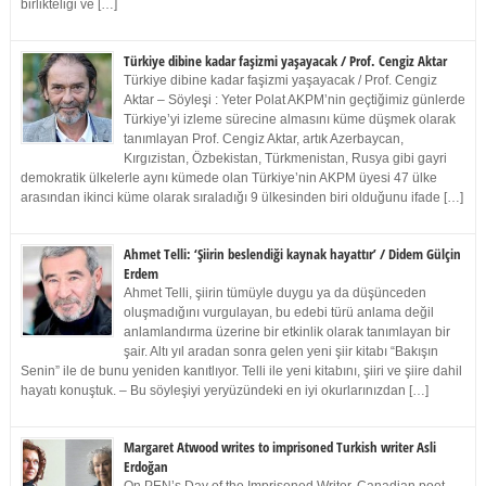
birlikteliği ve […]
Türkiye dibine kadar faşizmi yaşayacak / Prof. Cengiz Aktar
Türkiye dibine kadar faşizmi yaşayacak / Prof. Cengiz
Aktar – Söyleşi : Yeter Polat AKPM’nin geçtiğimiz günlerde
Türkiye’yi izleme sürecine almasını küme düşmek olarak
tanımlayan Prof. Cengiz Aktar, artık Azerbaycan,
Kırgızistan, Özbekistan, Türkmenistan, Rusya gibi gayri
demokratik ülkelerle aynı kümede olan Türkiye’nin AKPM üyesi 47 ülke
arasından ikinci küme olarak sıraladığı 9 ülkesinden biri olduğunu ifade […]
Ahmet Telli: ‘Şiirin beslendiği kaynak hayattır’ / Didem Gülçin
Erdem
Ahmet Telli, şiirin tümüyle duygu ya da düşünceden
oluşmadığını vurgulayan, bu edebi türü anlama değil
anlamlandırma üzerine bir etkinlik olarak tanımlayan bir
şair. Altı yıl aradan sonra gelen yeni şiir kitabı “Bakışın
Senin” ile de bunu yeniden kanıtlıyor. Telli ile yeni kitabını, şiiri ve şiire dahil
hayatı konuştuk. – Bu söyleşiyi yeryüzündeki en iyi okurlarınızdan […]
Margaret Atwood writes to imprisoned Turkish writer Asli
Erdoğan