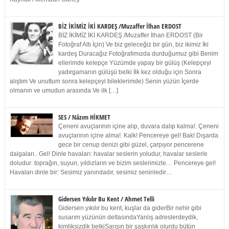
BİZ İKİMİZ İKİ KARDEŞ /Muzaffer İlhan ERDOST
BİZ İKİMİZ İKİ KARDEŞ /Muzaffer İlhan ERDOST (Bir
Fotoğraf Altı İçin) Ve biz geleceğiz bir gün, biz ikimiz İki
kardeş Duracağız Fotoğrafımızda durduğumuz gibi Benim
ellerimde kelepçe Yüzümde yapay bir gülüş (Kelepçeyi
yadırgamanın gülüşü belki İlk kez olduğu için Sonra
alıştım Ve unuttum sonra kelepçeyi bileklerimde) Senin yüzün İçerde
olmanın ve umudun arasında Ve ilk […]
SES / Nâzım HİKMET
Çeneni avuçlarının içine alıp, duvara dalıp kalma!. Çeneni
avuçlarının içine alma!. Kalk! Pencereye gel! Bak! Dışarda
gece bir cenup denizi gibi güzel, çarpıyor pencerene
dalgaları.. Gel! Dinle havaları: havalar seslerin yoludur, havalar seslerle
doludur: toprağın, suyun, yıldızların ve bizim seslerimizle… Pencereye gel!
Havaları dinle bir: Sesimiz yanındadır, sesimiz seninledir…
Gidersen Yıkılır Bu Kent / Ahmet Telli
Gidersen yıkılır bu kent, kuşlar da giderBir nehir gibi
susarım yüzünün deltasındaYanlış adreslerdeydik,
kimliksizdik belkiSarışın bir şaşkınlık olurdu bütün