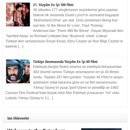
21. Yüzyılın En İyi 100 Filmi
36 ülkeden 177 eleştirmenin seçimlerine göre yapılan
listenin ilk sırasında David Lynch’in sürrealist başyapıtı
‘Mulholland Drive’ yer aldı. Ünlü yönetmeni Wong Kar-
wai’den ‘In the Mood for Love’, Paul Thomas
Anderson’dan ‘There Will Be Blood’, Hayao Miyazaki’den
‘Spirited Away’ ve Richard Linklater’dan ‘Boyhood’ izledi. Listeye
Türkiye’den senaryosunu Ercan Kesal, Ebru Ceylan ve Nuri Bilgi Ceylan’ın
kaleme […]
Türkiye Sinemasında Yüzyılın En İyi 40 Filmi
Edebiyat dergisi Notos sinema ve edebiyat dünyasından
383 önemli ismine Türkiye sinemasının en iyi 40 filmini
sordu. Toplam 287 film içinden ‘Yüzyılın 40 Filmi’ni seçen
aydınların ortak kararına göre en iyi film senaryosunu
Yılmaz Güney’in yazıp Şerif Gören’in yönettiği ve 1982
Cannes Film Festival’inde büyük ödül Altın Palmiye’yi kazanan ‘Yol’ oldu.
Listede Yılmaz Güney’in 3 […]
Son Eklenenler