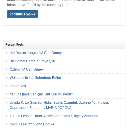
infrastructure” built by the company […]
CONTINUE READING
Recent Posts
Her Yanım Yangın / M Can Guney
Bir Demet Cemal Süreya Şiiri
Özlem / M Can Guney
Welcome to the Gutenberg Editor
Orhan Veli
Yeni başlayanlar için: Kürt Sorunu nedir?
Ursula K. Le Guin ile İktidar, Baskı, Özgürlük Üzerine / on Power,
Oppression, Freedom / MARIA POPOVA
20 Life Lessons from Native Americans / Hayley Anderton
Niçin Yazarız? / John Updike