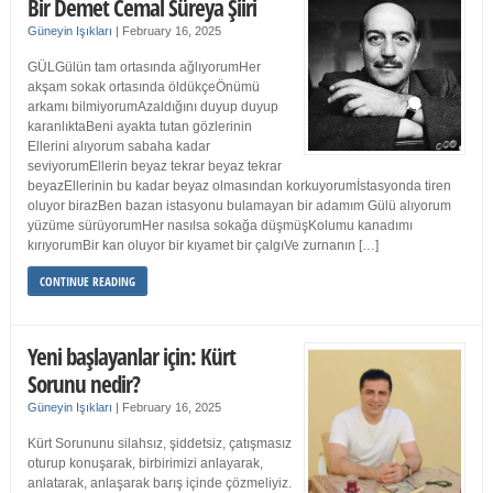
Bir Demet Cemal Süreya Şiiri
Güneyin Işıkları
|
February 16, 2025
GÜLGülün tam ortasında ağlıyorumHer
akşam sokak ortasında öldükçeÖnümü
arkamı bilmiyorumAzaldığını duyup duyup
karanlıktaBeni ayakta tutan gözlerinin
Ellerini alıyorum sabaha kadar
seviyorumEllerin beyaz tekrar beyaz tekrar
beyazEllerinin bu kadar beyaz olmasından korkuyorumİstasyonda tiren
oluyor birazBen bazan istasyonu bulamayan bir adamım Gülü alıyorum
yüzüme sürüyorumHer nasılsa sokağa düşmüşKolumu kanadımı
kırıyorumBir kan oluyor bir kıyamet bir çalgıVe zurnanın […]
CONTINUE READING
Yeni başlayanlar için: Kürt
Sorunu nedir?
Güneyin Işıkları
|
February 16, 2025
Kürt Sorununu silahsız, şiddetsiz, çatışmasız
oturup konuşarak, birbirimizi anlayarak,
anlatarak, anlaşarak barış içinde çözmeliyiz.