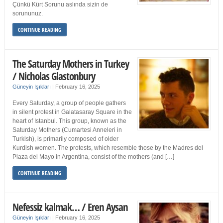
Çünkü Kürt Sorunu aslında sizin de
sorununuz.
CONTINUE READING
The Saturday Mothers in Turkey
/ Nicholas Glastonbury
Güneyin Işıkları
|
February 16, 2025
Every Saturday, a group of people gathers
in silent protest in Galatasaray Square in the
heart of Istanbul. This group, known as the
Saturday Mothers (Cumartesi Anneleri in
Turkish), is primarily composed of older
Kurdish women. The protests, which resemble those by the Madres del
Plaza del Mayo in Argentina, consist of the mothers (and […]
CONTINUE READING
Nefessiz kalmak… / Eren Aysan
Güneyin Işıkları
|
February 16, 2025