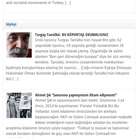
and socialist movements in Turkey. […]
Söyleşi
Turgay Tanülkü: BU RÖPORTAJI OKUMALISINIZ
Ünlü oyuncu Turgay Tanülkü’nün hayatı film gibi. 62
yaşındaki oyuncu, 18 yaşında girdiği cezaevinden 26
yaşında başka biri olarak çıkmış. Özgürlüğe ilk adımı
atarken “Ben geri döneceğim buraya!” diye bir söz vermiş
kendine. Tanülkü, ömrünü cezaevlerinde mahkumları
tiyatroyla buluşturmaya adamış bir oyuncu… Çoğu insanın Eşkıya Dünyaya
Hükümdar Olmaz dizisinde Şahinağa olarak tanıdığı Tanülkü’nün hikayesi
dizi […]
Ahmet Şık “Savunma yapmıyorum itham ediyorum!”
Ahmet Şık’ın savunmasının tam metni: Sözlerime 3 yıl
önce, 2014’te yayımlanan ‘Paralel Yürüdük Biz Bu
Yollarda’ isimli kitabımın önsözünden bir alıntıyla
başlayacağım. AKP ve Gülen Cemaati arasındaki mafyatik
iktidar ortaklığının nasıl dağıldığını anlatan bu inceleme-
araştırma kitabımın önsözü şöyle başlıyor: “Türkiye’yi siyasal ve toplumsal
olarak beraber dönüştüren iki güç olan AKP ile Gülen Cemaati’nin