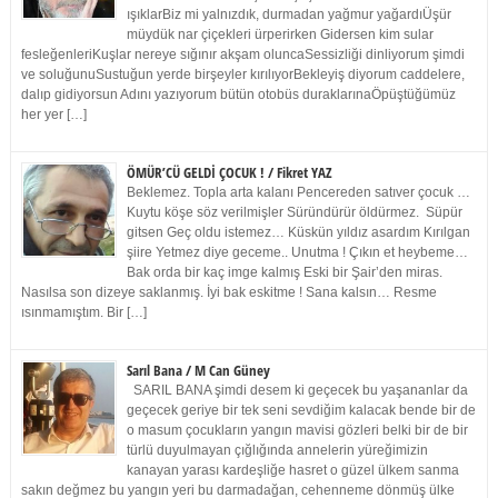
ışıklarBiz mi yalnızdık, durmadan yağmur yağardıÜşür
müydük nar çiçekleri ürperirken Gidersen kim sular
fesleğenleriKuşlar nereye sığınır akşam oluncaSessizliği dinliyorum şimdi
ve soluğunuSustuğun yerde birşeyler kırılıyorBekleyiş diyorum caddelere,
dalıp gidiyorsun Adını yazıyorum bütün otobüs duraklarınaÖpüştüğümüz
her yer […]
ÖMÜR’CÜ GELDİ ÇOCUK ! / Fikret YAZ
Beklemez. Topla arta kalanı Pencereden satıver çocuk …
Kuytu köşe söz verilmişler Süründürür öldürmez. Süpür
gitsen Geç oldu istemez… Küskün yıldız asardım Kırılgan
şiire Yetmez diye geceme.. Unutma ! Çıkın et heybeme…
Bak orda bir kaç imge kalmış Eski bir Şair’den miras.
Nasılsa son dizeye saklanmış. İyi bak eskitme ! Sana kalsın… Resme
ısınmamıştım. Bir […]
Sarıl Bana / M Can Güney
SARIL BANA şimdi desem ki geçecek bu yaşananlar da
geçecek geriye bir tek seni sevdiğim kalacak bende bir de
o masum çocukların yangın mavisi gözleri belki bir de bir
türlü duyulmayan çığlığında annelerin yüreğimizin
kanayan yarası kardeşliğe hasret o güzel ülkem sanma
sakın değmez bu yangın yeri bu darmadağan, cehenneme dönmüş ülke