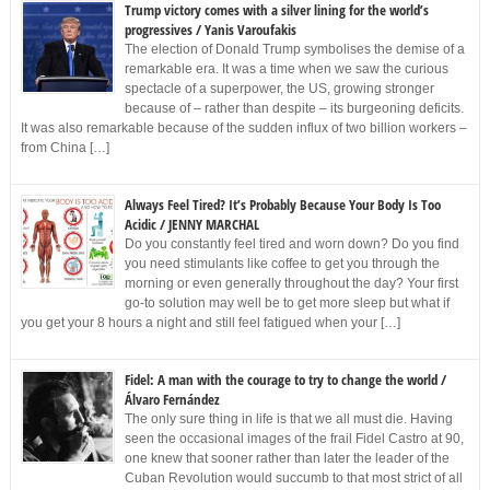
Trump victory comes with a silver lining for the world’s
progressives / Yanis Varoufakis
The election of Donald Trump symbolises the demise of a
remarkable era. It was a time when we saw the curious
spectacle of a superpower, the US, growing stronger
because of – rather than despite – its burgeoning deficits.
It was also remarkable because of the sudden influx of two billion workers –
from China […]
Always Feel Tired? It’s Probably Because Your Body Is Too
Acidic / JENNY MARCHAL
Do you constantly feel tired and worn down? Do you find
you need stimulants like coffee to get you through the
morning or even generally throughout the day? Your first
go-to solution may well be to get more sleep but what if
you get your 8 hours a night and still feel fatigued when your […]
Fidel: A man with the courage to try to change the world /
Álvaro Fernández
The only sure thing in life is that we all must die. Having
seen the occasional images of the frail Fidel Castro at 90,
one knew that sooner rather than later the leader of the
Cuban Revolution would succumb to that most strict of all