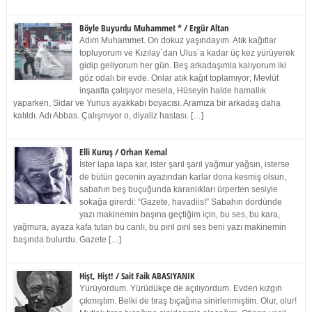
Böyle Buyurdu Muhammet * / Ergür Altan
Adım Muhammet. On dokuz yaşındayım. Atık kağıtlar
topluyorum ve Kızılay`dan Ulus`a kadar üç kez yürüyerek
gidip geliyorum her gün. Beş arkadaşımla kalıyorum iki
göz odalı bir evde. Onlar atık kağıt toplamıyor; Mevlüt
inşaatta çalışıyor mesela, Hüseyin halde hamallık
yaparken, Sidar ve Yunus ayakkabı boyacısı. Aramıza bir arkadaş daha
katıldı. Adı Abbas. Çalışmıyor o, diyaliz hastası. […]
Elli Kuruş / Orhan Kemal
İster lapa lapa kar, ister şarıl şarıl yağmur yağsın, isterse
de bütün gecenin ayazından karlar dona kesmiş olsun,
sabahın beş buçuğunda karanlıkları ürperten sesiyle
sokağa girerdi: “Gazete, havadiis!” Sabahın dördünde
yazı makinemin başına geçtiğim için, bu ses, bu kara,
yağmura, ayaza kafa tutan bu canlı, bu pırıl pırıl ses beni yazı makinemin
başında bulurdu. Gazete […]
Hişt, Hişt! / Sait Faik ABASIYANIK
Yürüyordum. Yürüdükçe de açılıyordum. Evden kızgın
çıkmıştım. Belki de tıraş bıçağına sinirlenmiştim. Olur, olur!