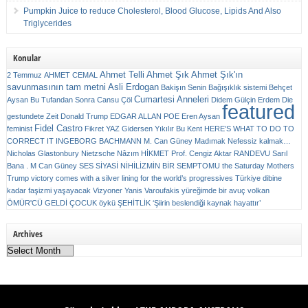
Pumpkin Juice to reduce Cholesterol, Blood Glucose, Lipids And Also
Triglycerides
Konular
Ahmet Telli
Ahmet Şık
Ahmet Şık'ın
2 Temmuz
AHMET CEMAL
savunmasının tam metni
Asli Erdogan
Bakişın Senin
Bağışıklık sistemi
Behçet
Cumartesi Anneleri
Aysan
Bu Tufandan Sonra
Cansu Çöl
Didem Gülçin Erdem
Die
featured
gestundete Zeit
Donald Trump
EDGAR ALLAN POE
Eren Aysan
Fidel Castro
feminist
Fikret YAZ
Gidersen Yıkılır Bu Kent
HERE’S WHAT TO DO TO
CORRECT IT
INGEBORG BACHMANN
M. Can Güney
Madımak
Nefessiz kalmak…
Nicholas Glastonbury
Nietzsche
Nâzım HİKMET
Prof. Cengiz Aktar
RANDEVU
Sarıl
Bana . M Can Güney
SES
SİYASİ NİHİLİZMİN BİR SEMPTOMU
the Saturday Mothers
Trump victory comes with a silver lining for the world’s progressives
Türkiye dibine
kadar faşizmi yaşayacak
Vizyoner
Yanis Varoufakis
yüreğimde bir avuç volkan
ÖMÜR'CÜ GELDİ ÇOCUK
öykü
ŞEHİTLİK
‘Şiirin beslendiği kaynak hayattır’
Archives
Archives