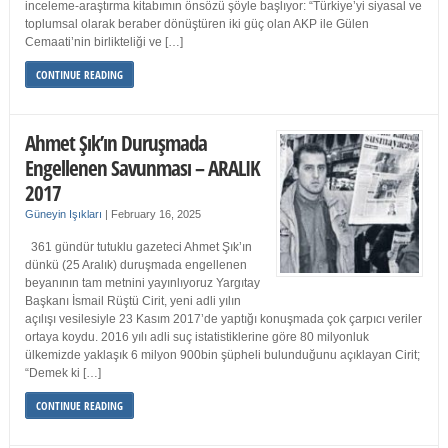
inceleme-araştırma kitabımın önsözü şöyle başlıyor: “Türkiye’yi siyasal ve
toplumsal olarak beraber dönüştüren iki güç olan AKP ile Gülen
Cemaati’nin birlikteliği ve […]
CONTINUE READING
Ahmet Şık’ın Duruşmada
Engellenen Savunması – ARALIK
2017
Güneyin Işıkları
|
February 16, 2025
361 gündür tutuklu gazeteci Ahmet Şık’ın
dünkü (25 Aralık) duruşmada engellenen
beyanının tam metnini yayınlıyoruz Yargıtay
Başkanı İsmail Rüştü Cirit, yeni adli yılın
açılışı vesilesiyle 23 Kasım 2017’de yaptığı konuşmada çok çarpıcı veriler
ortaya koydu. 2016 yılı adli suç istatistiklerine göre 80 milyonluk
ülkemizde yaklaşık 6 milyon 900bin şüpheli bulunduğunu açıklayan Cirit;
“Demek ki […]
CONTINUE READING