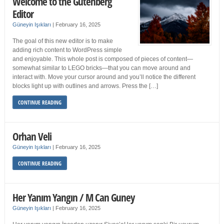
Welcome to the Gutenberg
Editor
Güneyin Işıkları
|
February 16, 2025
The goal of this new editor is to make
adding rich content to WordPress simple
and enjoyable. This whole post is composed of pieces of content—
somewhat similar to LEGO bricks—that you can move around and
interact with. Move your cursor around and you’ll notice the different
blocks light up with outlines and arrows. Press the […]
CONTINUE READING
Orhan Veli
Güneyin Işıkları
|
February 16, 2025
CONTINUE READING
Her Yanım Yangın / M Can Guney
Güneyin Işıkları
|
February 16, 2025