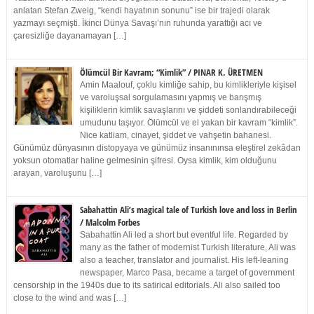
anlatan Stefan Zweig, “kendi hayatının sonunu” ise bir trajedi olarak
yazmayı seçmişti. İkinci Dünya Savaşı’nın ruhunda yarattığı acı ve
çaresizliğe dayanamayan […]
Ölümcül Bir Kavram; “Kimlik” / PINAR K. ÜRETMEN
Amin Maalouf, çoklu kimliğe sahip, bu kimlikleriyle kişisel
ve varoluşsal sorgulamasını yapmış ve barışmış
kişiliklerin kimlik savaşlarını ve şiddeti sonlandırabileceği
umudunu taşıyor. Ölümcül ve el yakan bir kavram “kimlik”.
Nice katliam, cinayet, şiddet ve vahşetin bahanesi.
Günümüz dünyasının distopyaya ve günümüz insanınınsa eleştirel zekâdan
yoksun otomatlar haline gelmesinin şifresi. Oysa kimlik, kim olduğunu
arayan, varoluşunu […]
Sabahattin Ali’s magical tale of Turkish love and loss in Berlin
/ Malcolm Forbes
Sabahattin Ali led a short but eventful life. Regarded by
many as the father of modernist Turkish literature, Ali was
also a teacher, translator and journalist. His left-leaning
newspaper, Marco Pasa, became a target of government
censorship in the 1940s due to its satirical editorials. Ali also sailed too
close to the wind and was […]