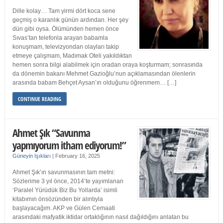
Dille kolay… Tam yirmi dört koca sene
geçmiş o karanlık günün ardından. Her şey
dün gibi oysa. Ölümünden hemen önce
Sıvas’tan telefonla arayan babamla
konuşmam, televizyondan olayları takip
etmeye çalışmam, Madımak Oteli yakıldıktan
hemen sonra bilgi alabilmek için oradan oraya koşturmam; sonrasında
da dönemin bakanı Mehmet Gazioğlu’nun açıklamasından ölenlerin
arasında babam Behçet Aysan’ın olduğunu öğrenmem… […]
CONTINUE READING
Ahmet Şık “Savunma
yapmıyorum itham ediyorum!”
Güneyin Işıkları
|
February 16, 2025
Ahmet Şık’ın savunmasının tam metni:
Sözlerime 3 yıl önce, 2014’te yayımlanan
‘Paralel Yürüdük Biz Bu Yollarda’ isimli
kitabımın önsözünden bir alıntıyla
başlayacağım. AKP ve Gülen Cemaati
arasındaki mafyatik iktidar ortaklığının nasıl dağıldığını anlatan bu