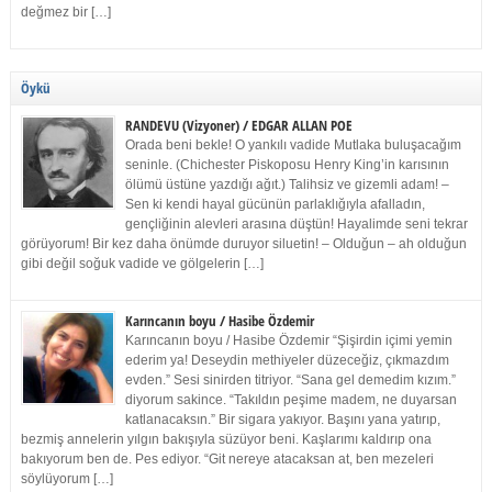
değmez bir […]
Öykü
RANDEVU (Vizyoner) / EDGAR ALLAN POE
Orada beni bekle! O yankılı vadide Mutlaka buluşacağım
seninle. (Chichester Piskoposu Henry King’in karısının
ölümü üstüne yazdığı ağıt.) Talihsiz ve gizemli adam! –
Sen ki kendi hayal gücünün parlaklığıyla afalladın,
gençliğinin alevleri arasına düştün! Hayalimde seni tekrar
görüyorum! Bir kez daha önümde duruyor siluetin! – Olduğun – ah olduğun
gibi değil soğuk vadide ve gölgelerin […]
Karıncanın boyu / Hasibe Özdemir
Karıncanın boyu / Hasibe Özdemir “Şişirdin içimi yemin
ederim ya! Deseydin methiyeler düzeceğiz, çıkmazdım
evden.” Sesi sinirden titriyor. “Sana gel demedim kızım.”
diyorum sakince. “Takıldın peşime madem, ne duyarsan
katlanacaksın.” Bir sigara yakıyor. Başını yana yatırıp,
bezmiş annelerin yılgın bakışıyla süzüyor beni. Kaşlarımı kaldırıp ona
bakıyorum ben de. Pes ediyor. “Git nereye atacaksan at, ben mezeleri
söylüyorum […]