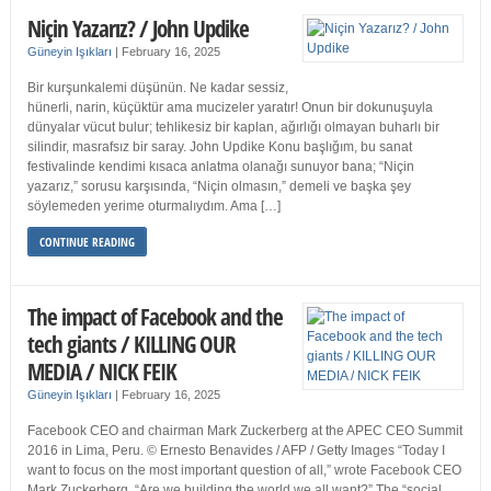
Niçin Yazarız? / John Updike
Güneyin Işıkları
|
February 16, 2025
Bir kurşunkalemi düşünün. Ne kadar sessiz,
hünerli, narin, küçüktür ama mucizeler yaratır! Onun bir dokunuşuyla
dünyalar vücut bulur; tehlikesiz bir kaplan, ağırlığı olmayan buharlı bir
silindir, masrafsız bir saray. John Updike Konu başlığım, bu sanat
festivalinde kendimi kısaca anlatma olanağı sunuyor bana; “Niçin
yazarız,” sorusu karşısında, “Niçin olmasın,” demeli ve başka şey
söylemeden yerime oturmalıydım. Ama […]
CONTINUE READING
The impact of Facebook and the
tech giants / KILLING OUR
MEDIA / NICK FEIK
Güneyin Işıkları
|
February 16, 2025
Facebook CEO and chairman Mark Zuckerberg at the APEC CEO Summit
2016 in Lima, Peru. © Ernesto Benavides / AFP / Getty Images “Today I
want to focus on the most important question of all,” wrote Facebook CEO
Mark Zuckerberg. “Are we building the world we all want?” The “social