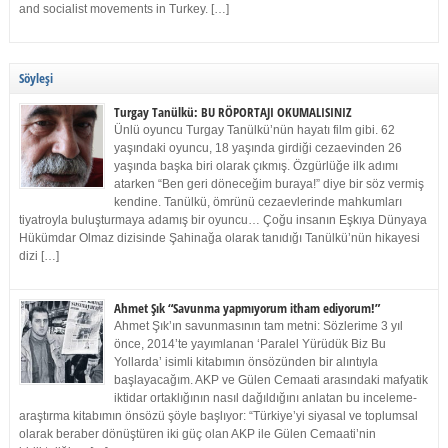
and socialist movements in Turkey. […]
Söyleşi
Turgay Tanülkü: BU RÖPORTAJI OKUMALISINIZ
Ünlü oyuncu Turgay Tanülkü’nün hayatı film gibi. 62
yaşındaki oyuncu, 18 yaşında girdiği cezaevinden 26
yaşında başka biri olarak çıkmış. Özgürlüğe ilk adımı
atarken “Ben geri döneceğim buraya!” diye bir söz vermiş
kendine. Tanülkü, ömrünü cezaevlerinde mahkumları
tiyatroyla buluşturmaya adamış bir oyuncu… Çoğu insanın Eşkıya Dünyaya
Hükümdar Olmaz dizisinde Şahinağa olarak tanıdığı Tanülkü’nün hikayesi
dizi […]
Ahmet Şık “Savunma yapmıyorum itham ediyorum!”
Ahmet Şık’ın savunmasının tam metni: Sözlerime 3 yıl
önce, 2014’te yayımlanan ‘Paralel Yürüdük Biz Bu
Yollarda’ isimli kitabımın önsözünden bir alıntıyla
başlayacağım. AKP ve Gülen Cemaati arasındaki mafyatik
iktidar ortaklığının nasıl dağıldığını anlatan bu inceleme-
araştırma kitabımın önsözü şöyle başlıyor: “Türkiye’yi siyasal ve toplumsal
olarak beraber dönüştüren iki güç olan AKP ile Gülen Cemaati’nin