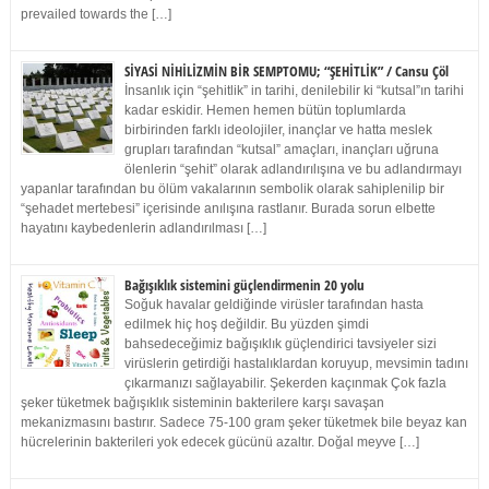
prevailed towards the […]
SİYASİ NİHİLİZMİN BİR SEMPTOMU; “ŞEHİTLİK” / Cansu Çöl
İnsanlık için “şehitlik” in tarihi, denilebilir ki “kutsal”ın tarihi
kadar eskidir. Hemen hemen bütün toplumlarda
birbirinden farklı ideolojiler, inançlar ve hatta meslek
grupları tarafından “kutsal” amaçları, inançları uğruna
ölenlerin “şehit” olarak adlandırılışına ve bu adlandırmayı
yapanlar tarafından bu ölüm vakalarının sembolik olarak sahiplenilip bir
“şehadet mertebesi” içerisinde anılışına rastlanır. Burada sorun elbette
hayatını kaybedenlerin adlandırılması […]
Bağışıklık sistemini güçlendirmenin 20 yolu
Soğuk havalar geldiğinde virüsler tarafından hasta
edilmek hiç hoş değildir. Bu yüzden şimdi
bahsedeceğimiz bağışıklık güçlendirici tavsiyeler sizi
virüslerin getirdiği hastalıklardan koruyup, mevsimin tadını
çıkarmanızı sağlayabilir. Şekerden kaçınmak Çok fazla
şeker tüketmek bağışıklık sisteminin bakterilere karşı savaşan
mekanizmasını bastırır. Sadece 75-100 gram şeker tüketmek bile beyaz kan
hücrelerinin bakterileri yok edecek gücünü azaltır. Doğal meyve […]