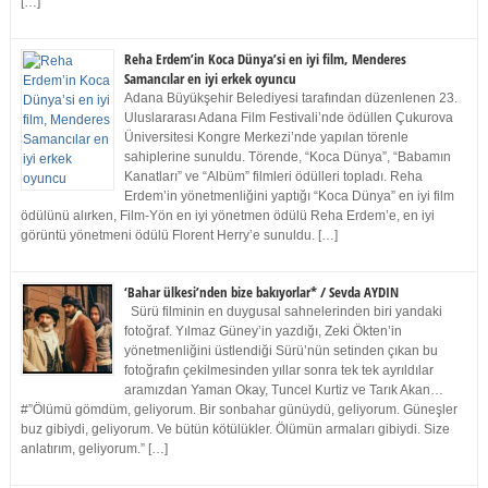
[…]
Reha Erdem’in Koca Dünya’si en iyi film, Menderes
Samancılar en iyi erkek oyuncu
Adana Büyükşehir Belediyesi tarafından düzenlenen 23.
Uluslararası Adana Film Festivali’nde ödüllen Çukurova
Üniversitesi Kongre Merkezi’nde yapılan törenle
sahiplerine sunuldu. Törende, “Koca Dünya”, “Babamın
Kanatları” ve “Albüm” filmleri ödülleri topladı. Reha
Erdem’in yönetmenliğini yaptığı “Koca Dünya” en iyi film
ödülünü alırken, Film-Yön en iyi yönetmen ödülü Reha Erdem’e, en iyi
görüntü yönetmeni ödülü Florent Herry’e sunuldu. […]
‘Bahar ülkesi’nden bize bakıyorlar* / Sevda AYDIN
Sürü filminin en duygusal sahnelerinden biri yandaki
fotoğraf. Yılmaz Güney’in yazdığı, Zeki Ökten’in
yönetmenliğini üstlendiği Sürü’nün setinden çıkan bu
fotoğrafın çekilmesinden yıllar sonra tek tek ayrıldılar
aramızdan Yaman Okay, Tuncel Kurtiz ve Tarık Akan…
#”Ölümü gömdüm, geliyorum. Bir sonbahar günüydü, geliyorum. Güneşler
buz gibiydi, geliyorum. Ve bütün kötülükler. Ölümün armaları gibiydi. Size
anlatırım, geliyorum.” […]