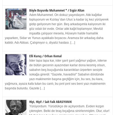
Böyle Buyurdu Muhammet * / Ergür Altan
Adım Muhammet. On dokuz yaşındayım. Atık kağıtlar
topluyorum ve Kızılay`dan Ulus`a kadar üç kez yürüyerek
gidip geliyorum her gün. Beş arkadaşımla kalıyorum iki
göz odalı bir evde. Onlar atık kağıt toplamıyor; Mevlüt
inşaatta çalışıyor mesela, Hüseyin halde hamallık
yaparken, Sidar ve Yunus ayakkabı boyacısı. Aramıza bir arkadaş daha
katıldı. Adı Abbas. Çalışmıyor o, diyaliz hastası. […]
Elli Kuruş / Orhan Kemal
İster lapa lapa kar, ister şarıl şarıl yağmur yağsın, isterse
de bütün gecenin ayazından karlar dona kesmiş olsun,
sabahın beş buçuğunda karanlıkları ürperten sesiyle
sokağa girerdi: “Gazete, havadiis!” Sabahın dördünde
yazı makinemin başına geçtiğim için, bu ses, bu kara,
yağmura, ayaza kafa tutan bu canlı, bu pırıl pırıl ses beni yazı makinemin
başında bulurdu. Gazete […]
Hişt, Hişt! / Sait Faik ABASIYANIK
Yürüyordum. Yürüdükçe de açılıyordum. Evden kızgın
çıkmıştım. Belki de tıraş bıçağına sinirlenmiştim. Olur, olur!