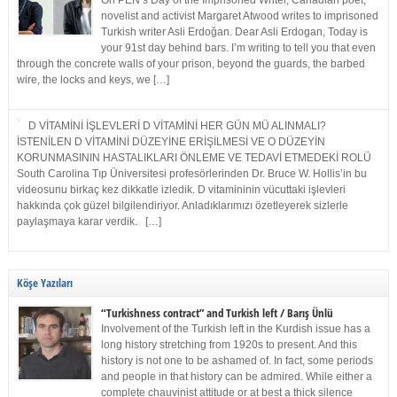
On PEN’s Day of the Imprisoned Writer, Canadian poet,
novelist and activist Margaret Atwood writes to imprisoned
Turkish writer Asli Erdoğan. Dear Asli Erdogan, Today is
your 91st day behind bars. I’m writing to tell you that even
through the concrete walls of your prison, beyond the guards, the barbed
wire, the locks and keys, we […]
D VİTAMİNİ İŞLEVLERİ D VİTAMİNİ HER GÜN MÜ ALINMALI?
İSTENİLEN D VİTAMİNİ DÜZEYİNE ERİŞİLMESİ VE O DÜZEYİN
KORUNMASININ HASTALIKLARI ÖNLEME VE TEDAVİ ETMEDEKİ ROLÜ
South Carolina Tıp Üniversitesi profesörlerinden Dr. Bruce W. Hollis’in bu
videosunu birkaç kez dikkatle izledik. D vitamininin vücuttaki işlevleri
hakkında çok güzel bilgilendiriyor. Anladıklarımızı özetleyerek sizlerle
paylaşmaya karar verdik. […]
Köşe Yazıları
“Turkishness contract” and Turkish left / Barış Ünlü
Involvement of the Turkish left in the Kurdish issue has a
long history stretching from 1920s to present. And this
history is not one to be ashamed of. In fact, some periods
and people in that history can be admired. While either a
complete chauvinist attitude or at best a thick silence