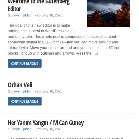
Welcome to the Gutenberg
Editor
Güneyin Işıkları
|
February 16, 2025
The goal of this new editor is to make
adding rich content to WordPress simple
and enjoyable. This whole post is composed of pieces of content—
somewhat similar to LEGO bricks—that you can move around and
interact with. Move your cursor around and you’ll notice the different
blocks light up with outlines and arrows. Press the […]
CONTINUE READING
Orhan Veli
Güneyin Işıkları
|
February 16, 2025
CONTINUE READING
Her Yanım Yangın / M Can Guney
Güneyin Işıkları
|
February 16, 2025