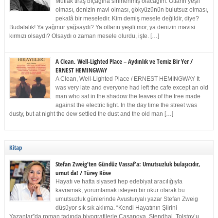
Mutlak tıraş bıçağına sinirlenmiş olacağım. Otların yeşil
olması, denizin mavi olması, gökyüzünün bulutsuz olması,
pekalâ bir meseledir. Kim demiş mesele değildir, diye?
Budalalık! Ya yağmur yağsaydı? Ya otların yeşili mor, ya denizin mavisi
kırmızı olsaydı? Olsaydı o zaman mesele olurdu, işte. […]
A Clean, Well-Lighted Place – Aydınlık ve Temiz Bir Yer /
ERNEST HEMINGWAY
A Clean, Well-Lighted Place / ERNEST HEMINGWAY It
was very late and everyone had left the cafe except an old
man who sat in the shadow the leaves of the tree made
against the electric light. In the day time the street was
dusty, but at night the dew settled the dust and the old man […]
Kitap
Stefan Zweig’ten Gündüz Vassaf’a: Umutsuzluk bulaşıcıdır,
umut da! / Türey Köse
Hayatı ve hatta siyaseti hep edebiyat aracılığıyla
kavramak, yorumlamak isteyen bir okur olarak bu
umutsuzluk günlerinde Avusturyalı yazar Stefan Zweig
düşüyor sık sık aklıma. “Kendi Hayatının Şiirini
Yazanlar”da roman tadında biyografilerle Casanova, Stendhal, Tolstoy’u