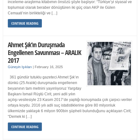
inceleme-araştırma kitabımın önsözü şöyle başlıyor: “Türkiye’yi siyasal ve
toplumsal olarak beraber dönüştüren iki güç olan AKP ile Gülen
Cemaati’nin birlikteliği ve […]
CONTINUE READING
Ahmet Şık’ın Duruşmada
Engellenen Savunması – ARALIK
2017
Güneyin Işıkları
|
February 16, 2025
361 gündür tutuklu gazeteci Ahmet Şık’ın
dünkü (25 Aralık) duruşmada engellenen
beyanının tam metnini yayınlıyoruz Yargıtay
Başkanı İsmail Rüştü Cirit, yeni adli yılın
açılışı vesilesiyle 23 Kasım 2017’de yaptığı konuşmada çok çarpıcı veriler
ortaya koydu. 2016 yılı adli suç istatistiklerine göre 80 milyonluk
ülkemizde yaklaşık 6 milyon 900bin şüpheli bulunduğunu açıklayan Cirit;
“Demek ki […]
CONTINUE READING