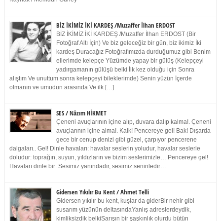
BİZ İKİMİZ İKİ KARDEŞ /Muzaffer İlhan ERDOST
BİZ İKİMİZ İKİ KARDEŞ /Muzaffer İlhan ERDOST (Bir
Fotoğraf Altı İçin) Ve biz geleceğiz bir gün, biz ikimiz İki
kardeş Duracağız Fotoğrafımızda durduğumuz gibi Benim
ellerimde kelepçe Yüzümde yapay bir gülüş (Kelepçeyi
yadırgamanın gülüşü belki İlk kez olduğu için Sonra
alıştım Ve unuttum sonra kelepçeyi bileklerimde) Senin yüzün İçerde
olmanın ve umudun arasında Ve ilk […]
SES / Nâzım HİKMET
Çeneni avuçlarının içine alıp, duvara dalıp kalma!. Çeneni
avuçlarının içine alma!. Kalk! Pencereye gel! Bak! Dışarda
gece bir cenup denizi gibi güzel, çarpıyor pencerene
dalgaları.. Gel! Dinle havaları: havalar seslerin yoludur, havalar seslerle
doludur: toprağın, suyun, yıldızların ve bizim seslerimizle… Pencereye gel!
Havaları dinle bir: Sesimiz yanındadır, sesimiz seninledir…
Gidersen Yıkılır Bu Kent / Ahmet Telli
Gidersen yıkılır bu kent, kuşlar da giderBir nehir gibi
susarım yüzünün deltasındaYanlış adreslerdeydik,
kimliksizdik belkiSarışın bir şaşkınlık olurdu bütün