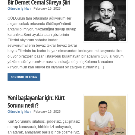
Bir Demet Cemal Süreya Şiiri
Güneyin Işıkları
|
February 16, 2025
GÜLGülün tam ortasında ağlıyorumHer
akşam sokak ortasında öldükçeÖnümü
arkamı bilmiyorumAzaldığını duyup duyup
karanlıktaBeni ayakta tutan gözlerinin
Ellerini alıyorum sabaha kadar
seviyorumEllerin beyaz tekrar beyaz tekrar
beyazEllerinin bu kadar beyaz olmasından korkuyorumİstasyonda tiren
oluyor birazBen bazan istasyonu bulamayan bir adamım Gülü alıyorum
yüzüme sürüyorumHer nasılsa sokağa düşmüşKolumu kanadımı
kırıyorumBir kan oluyor bir kıyamet bir çalgıVe zurnanın […]
CONTINUE READING
Yeni başlayanlar için: Kürt
Sorunu nedir?
Güneyin Işıkları
|
February 16, 2025
Kürt Sorununu silahsız, şiddetsiz, çatışmasız
oturup konuşarak, birbirimizi anlayarak,
anlatarak, anlaşarak barış içinde çözmeliyiz.