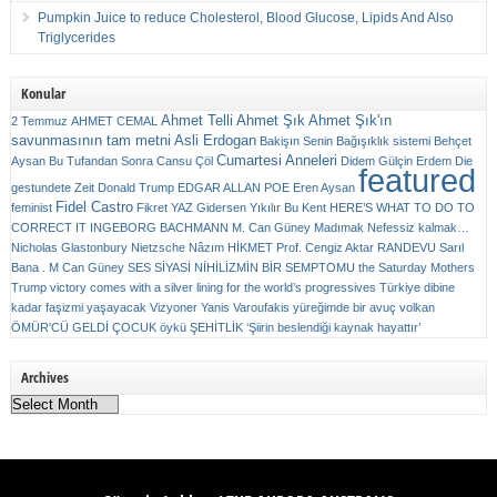
Pumpkin Juice to reduce Cholesterol, Blood Glucose, Lipids And Also
Triglycerides
Konular
Ahmet Telli
Ahmet Şık
Ahmet Şık'ın
2 Temmuz
AHMET CEMAL
savunmasının tam metni
Asli Erdogan
Bakişın Senin
Bağışıklık sistemi
Behçet
Cumartesi Anneleri
Aysan
Bu Tufandan Sonra
Cansu Çöl
Didem Gülçin Erdem
Die
featured
gestundete Zeit
Donald Trump
EDGAR ALLAN POE
Eren Aysan
Fidel Castro
feminist
Fikret YAZ
Gidersen Yıkılır Bu Kent
HERE’S WHAT TO DO TO
CORRECT IT
INGEBORG BACHMANN
M. Can Güney
Madımak
Nefessiz kalmak…
Nicholas Glastonbury
Nietzsche
Nâzım HİKMET
Prof. Cengiz Aktar
RANDEVU
Sarıl
Bana . M Can Güney
SES
SİYASİ NİHİLİZMİN BİR SEMPTOMU
the Saturday Mothers
Trump victory comes with a silver lining for the world’s progressives
Türkiye dibine
kadar faşizmi yaşayacak
Vizyoner
Yanis Varoufakis
yüreğimde bir avuç volkan
ÖMÜR'CÜ GELDİ ÇOCUK
öykü
ŞEHİTLİK
‘Şiirin beslendiği kaynak hayattır’
Archives
Archives