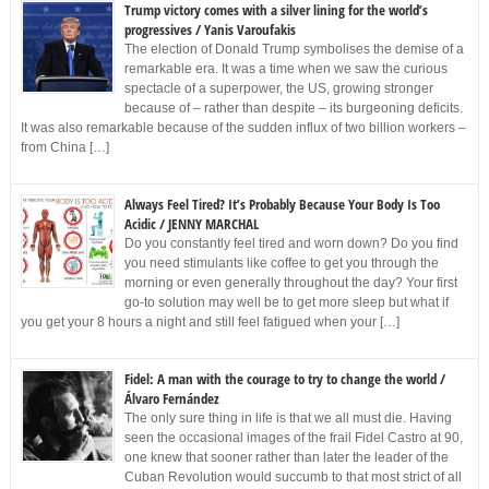
Trump victory comes with a silver lining for the world’s
progressives / Yanis Varoufakis
The election of Donald Trump symbolises the demise of a
remarkable era. It was a time when we saw the curious
spectacle of a superpower, the US, growing stronger
because of – rather than despite – its burgeoning deficits.
It was also remarkable because of the sudden influx of two billion workers –
from China […]
Always Feel Tired? It’s Probably Because Your Body Is Too
Acidic / JENNY MARCHAL
Do you constantly feel tired and worn down? Do you find
you need stimulants like coffee to get you through the
morning or even generally throughout the day? Your first
go-to solution may well be to get more sleep but what if
you get your 8 hours a night and still feel fatigued when your […]
Fidel: A man with the courage to try to change the world /
Álvaro Fernández
The only sure thing in life is that we all must die. Having
seen the occasional images of the frail Fidel Castro at 90,
one knew that sooner rather than later the leader of the
Cuban Revolution would succumb to that most strict of all