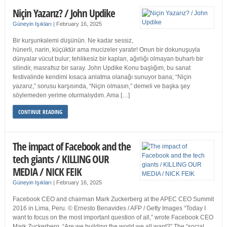
Niçin Yazarız? / John Updike
Güneyin Işıkları
|
February 16, 2025
Bir kurşunkalemi düşünün. Ne kadar sessiz,
hünerli, narin, küçüktür ama mucizeler yaratır! Onun bir dokunuşuyla
dünyalar vücut bulur; tehlikesiz bir kaplan, ağırlığı olmayan buharlı bir
silindir, masrafsız bir saray. John Updike Konu başlığım, bu sanat
festivalinde kendimi kısaca anlatma olanağı sunuyor bana; “Niçin
yazarız,” sorusu karşısında, “Niçin olmasın,” demeli ve başka şey
söylemeden yerime oturmalıydım. Ama […]
CONTINUE READING
The impact of Facebook and the
tech giants / KILLING OUR
MEDIA / NICK FEIK
Güneyin Işıkları
|
February 16, 2025
Facebook CEO and chairman Mark Zuckerberg at the APEC CEO Summit
2016 in Lima, Peru. © Ernesto Benavides / AFP / Getty Images “Today I
want to focus on the most important question of all,” wrote Facebook CEO
Mark Zuckerberg. “Are we building the world we all want?” The “social