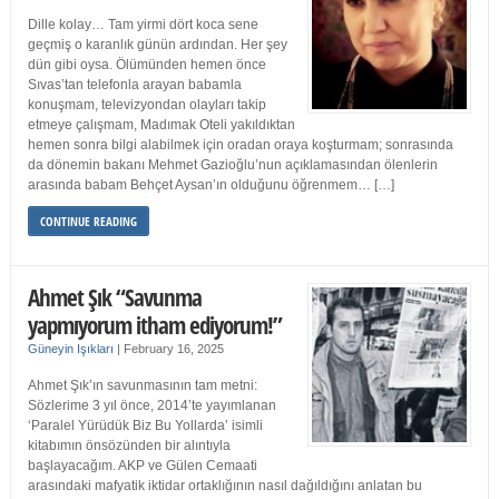
Dille kolay… Tam yirmi dört koca sene
geçmiş o karanlık günün ardından. Her şey
dün gibi oysa. Ölümünden hemen önce
Sıvas’tan telefonla arayan babamla
konuşmam, televizyondan olayları takip
etmeye çalışmam, Madımak Oteli yakıldıktan
hemen sonra bilgi alabilmek için oradan oraya koşturmam; sonrasında
da dönemin bakanı Mehmet Gazioğlu’nun açıklamasından ölenlerin
arasında babam Behçet Aysan’ın olduğunu öğrenmem… […]
CONTINUE READING
Ahmet Şık “Savunma
yapmıyorum itham ediyorum!”
Güneyin Işıkları
|
February 16, 2025
Ahmet Şık’ın savunmasının tam metni:
Sözlerime 3 yıl önce, 2014’te yayımlanan
‘Paralel Yürüdük Biz Bu Yollarda’ isimli
kitabımın önsözünden bir alıntıyla
başlayacağım. AKP ve Gülen Cemaati
arasındaki mafyatik iktidar ortaklığının nasıl dağıldığını anlatan bu