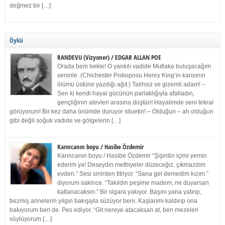
değmez bir […]
Öykü
RANDEVU (Vizyoner) / EDGAR ALLAN POE
Orada beni bekle! O yankılı vadide Mutlaka buluşacağım
seninle. (Chichester Piskoposu Henry King’in karısının
ölümü üstüne yazdığı ağıt.) Talihsiz ve gizemli adam! –
Sen ki kendi hayal gücünün parlaklığıyla afalladın,
gençliğinin alevleri arasına düştün! Hayalimde seni tekrar
görüyorum! Bir kez daha önümde duruyor siluetin! – Olduğun – ah olduğun
gibi değil soğuk vadide ve gölgelerin […]
Karıncanın boyu / Hasibe Özdemir
Karıncanın boyu / Hasibe Özdemir “Şişirdin içimi yemin
ederim ya! Deseydin methiyeler düzeceğiz, çıkmazdım
evden.” Sesi sinirden titriyor. “Sana gel demedim kızım.”
diyorum sakince. “Takıldın peşime madem, ne duyarsan
katlanacaksın.” Bir sigara yakıyor. Başını yana yatırıp,
bezmiş annelerin yılgın bakışıyla süzüyor beni. Kaşlarımı kaldırıp ona
bakıyorum ben de. Pes ediyor. “Git nereye atacaksan at, ben mezeleri
söylüyorum […]