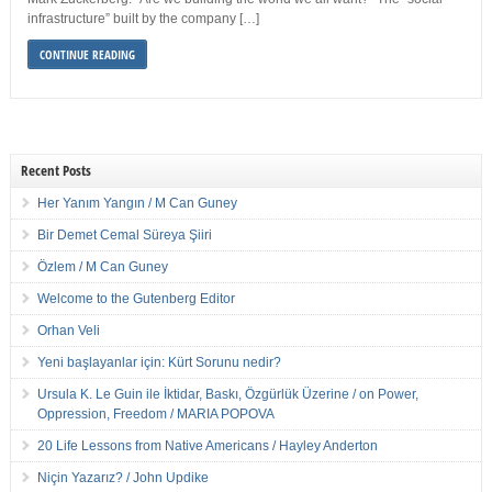
infrastructure” built by the company […]
CONTINUE READING
Recent Posts
Her Yanım Yangın / M Can Guney
Bir Demet Cemal Süreya Şiiri
Özlem / M Can Guney
Welcome to the Gutenberg Editor
Orhan Veli
Yeni başlayanlar için: Kürt Sorunu nedir?
Ursula K. Le Guin ile İktidar, Baskı, Özgürlük Üzerine / on Power,
Oppression, Freedom / MARIA POPOVA
20 Life Lessons from Native Americans / Hayley Anderton
Niçin Yazarız? / John Updike