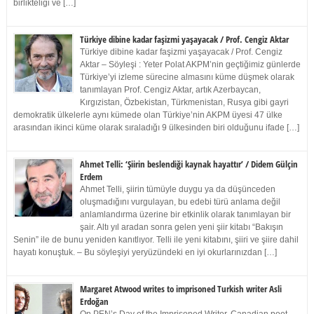
birlikteliği ve […]
Türkiye dibine kadar faşizmi yaşayacak / Prof. Cengiz Aktar
Türkiye dibine kadar faşizmi yaşayacak / Prof. Cengiz
Aktar – Söyleşi : Yeter Polat AKPM’nin geçtiğimiz günlerde
Türkiye’yi izleme sürecine almasını küme düşmek olarak
tanımlayan Prof. Cengiz Aktar, artık Azerbaycan,
Kırgızistan, Özbekistan, Türkmenistan, Rusya gibi gayri
demokratik ülkelerle aynı kümede olan Türkiye’nin AKPM üyesi 47 ülke
arasından ikinci küme olarak sıraladığı 9 ülkesinden biri olduğunu ifade […]
Ahmet Telli: ‘Şiirin beslendiği kaynak hayattır’ / Didem Gülçin
Erdem
Ahmet Telli, şiirin tümüyle duygu ya da düşünceden
oluşmadığını vurgulayan, bu edebi türü anlama değil
anlamlandırma üzerine bir etkinlik olarak tanımlayan bir
şair. Altı yıl aradan sonra gelen yeni şiir kitabı “Bakışın
Senin” ile de bunu yeniden kanıtlıyor. Telli ile yeni kitabını, şiiri ve şiire dahil
hayatı konuştuk. – Bu söyleşiyi yeryüzündeki en iyi okurlarınızdan […]
Margaret Atwood writes to imprisoned Turkish writer Asli
Erdoğan