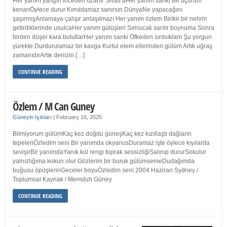
Her yanım yangın İnceden uzanır Sivas’aHer yanım sanki Bir uçurum
kenarıÖylece durur Kımıldamaz sanırsın DünyaNe yapacağını
şaşırmışAnlamaya çalışır anlaşılmazı Her yanım özlem Birikir bir nehrin
getirdiklerinde usulcaHer yanım gülüşleri Sımsıcak sarılır boynuma Sonra
birden düşer kara bulutlarHer yanım sanki Öfkeden sırılsıklam Şu yorgun
yürekte Durdurulamaz bir kavga Kurtul elem ellerinden gülüm Artık uğraş
zamanıdırArtık denizin […]
CONTINUE READING
Özlem / M Can Guney
Güneyin Işıkları
|
February 16, 2025
Bilmiyorum gülümKaç kez doğdu güneşKaç kez kızıllaştı dağların
tepeleriÖzledim seni Bir yanımda okyanusDuramaz işte öylece kıyılarda
sevişirBir yanımdaYanık kül rengi toprak sessizliğiSalınıp dururSokulur
yalnızlığıma kokun olur Gözlerim bir buruk gülümsemeDudağımda
buğusu öpüşlerinGeceler boyuÖzledim seni 2004 Haziran Sydney /
Toplumsal Kaynak / Memduh Güney
CONTINUE READING