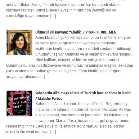
anlatan Stefan Zweig, “kendi hayatının sonunu” ise bir trajedi olarak
yazmayı seçmişti. İkinci Dünya Savaşı’nın ruhunda yarattığı acı ve
çaresizliğe dayanamayan […]
Ölümcül Bir Kavram; “Kimlik” / PINAR K. ÜRETMEN
Amin Maalouf, çoklu kimliğe sahip, bu kimlikleriyle kişisel
ve varoluşsal sorgulamasını yapmış ve barışmış
kişiliklerin kimlik savaşlarını ve şiddeti sonlandırabileceği
umudunu taşıyor. Ölümcül ve el yakan bir kavram “kimlik”.
Nice katliam, cinayet, şiddet ve vahşetin bahanesi.
Günümüz dünyasının distopyaya ve günümüz insanınınsa eleştirel zekâdan
yoksun otomatlar haline gelmesinin şifresi. Oysa kimlik, kim olduğunu
arayan, varoluşunu […]
Sabahattin Ali’s magical tale of Turkish love and loss in Berlin
/ Malcolm Forbes
Sabahattin Ali led a short but eventful life. Regarded by
many as the father of modernist Turkish literature, Ali was
also a teacher, translator and journalist. His left-leaning
newspaper, Marco Pasa, became a target of government
censorship in the 1940s due to its satirical editorials. Ali also sailed too
close to the wind and was […]