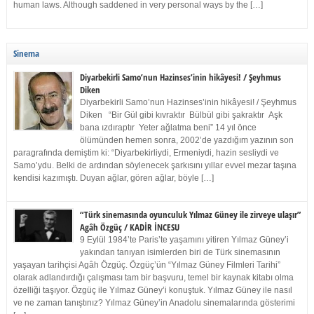
human laws. Although saddened in very personal ways by the […]
Sinema
Diyarbekirli Samo’nun Hazinses’inin hikâyesi! / Şeyhmus
Diken
Diyarbekirli Samo’nun Hazinses’inin hikâyesi! / Şeyhmus
Diken “Bir Gül gibi kıvraktır Bülbül gibi şakraktır Aşk
bana ızdıraptır Yeter ağlatma beni” 14 yıl önce
ölümünden hemen sonra, 2002’de yazdığım yazının son
paragrafında demiştim ki: “Diyarbekirliydi, Ermeniydi, hazin sesliydi ve
Samo’ydu. Belki de ardından söylenecek şarkısını yıllar evvel mezar taşına
kendisi kazımıştı. Duyan ağlar, gören ağlar, böyle […]
“Türk sinemasında oyunculuk Yılmaz Güney ile zirveye ulaşır”
Agâh Özgüç / KADİR İNCESU
9 Eylül 1984’te Paris’te yaşamını yitiren Yılmaz Güney’i
yakından tanıyan isimlerden biri de Türk sinemasının
yaşayan tarihçisi Agâh Özgüç. Özgüç’ün “Yılmaz Güney Filmleri Tarihi”
olarak adlandırdığı çalışması tam bir başvuru, temel bir kaynak kitabı olma
özelliği taşıyor. Özgüç ile Yılmaz Güney’i konuştuk. Yılmaz Güney ile nasıl
ve ne zaman tanıştınız? Yılmaz Güney’in Anadolu sinemalarında gösterimi