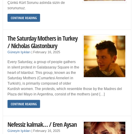
Çünkü Kürt Sorunu aslında sizin de
sorununuz.
CONTINUE READING
The Saturday Mothers in Turkey
/ Nicholas Glastonbury
Güneyin Işıkları
|
February 16, 2025
Every Saturday, a group of people gathers
in silent protest in Galatasaray Square in the
heart of Istanbul. This group, known as the
Saturday Mothers (Cumartesi Anneleri in
Turkish), is primarily composed of older
Kurdish women. The protests, which resemble those by the Madres del
Plaza del Mayo in Argentina, consist of the mothers (and […]
CONTINUE READING
Nefessiz kalmak… / Eren Aysan
Güneyin Işıkları
|
February 16, 2025