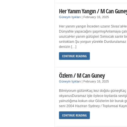
Her Yanım Yangın / M Can Gune
Güneyin Işıkları
|
February 16, 2025
Her yanım yangın İnceden uzanır Sivas’aHer
DünyaNe yapacağını şaşırmışAnlamaya çalışır
usulcaHer yanım gülüşleri Sımsıcak sarılır
sırılsıklam Şu yorgun yürekte Durdurulamaz 
denizin […]
CONTINUE READING
Özlem / M Can Guney
Güneyin Işıkları
|
February 16, 2025
Bilmiyorum gülümKaç kez doğdu güneşKaç kez
okyanusDuramaz işte öylece kıyılarda sevişi
yalnızlığıma kokun olur Gözlerim bir bur
seni 2004 Haziran Sydney / Toplumsal Ka
CONTINUE READING