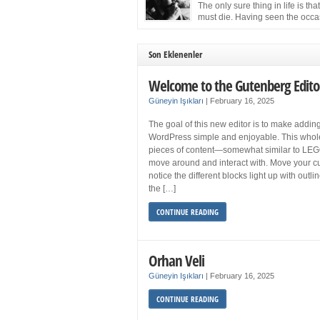
more sleep but what if you get your 8 hours a
The only sure thing in life is tha
and still feel fatigued when your […]
must die. Having seen the occa
images of the frail Fidel Castro 
one knew that sooner rather than later the lea
the Cuban Revolution would succumb to that
Son Eklenenler
strict of all human laws. Although saddened i
personal ways by the […]
Welcome to the Gutenberg Edito
Güneyin Işıkları
|
February 16, 2025
The goal of this new editor is to make adding
WordPress simple and enjoyable. This whol
pieces of content—somewhat similar to LEG
move around and interact with. Move your cu
notice the different blocks light up with outl
the […]
CONTINUE READING
Orhan Veli
Güneyin Işıkları
|
February 16, 2025
CONTINUE READING