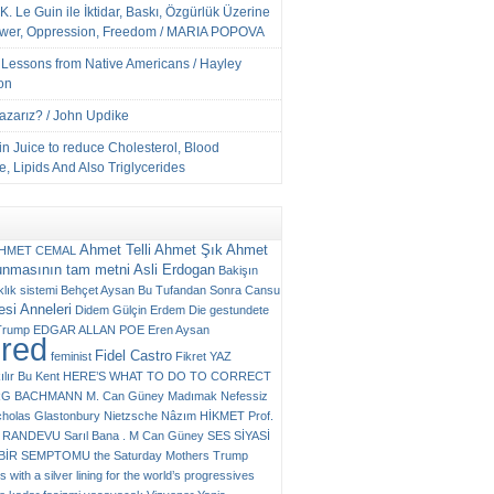
K. Le Guin ile İktidar, Baskı, Özgürlük Üzerine
ower, Oppression, Freedom / MARIA POPOVA
e Lessons from Native Americans / Hayley
on
Yazarız? / John Updike
n Juice to reduce Cholesterol, Blood
, Lipids And Also Triglycerides
Ahmet Telli
Ahmet Şık
Ahmet
HMET CEMAL
unmasının tam metni
Asli Erdogan
Bakişın
klık sistemi
Behçet Aysan
Bu Tufandan Sonra
Cansu
si Anneleri
Didem Gülçin Erdem
Die gestundete
Trump
EDGAR ALLAN POE
Eren Aysan
ured
Fidel Castro
feminist
Fikret YAZ
ılır Bu Kent
HERE’S WHAT TO DO TO CORRECT
RG BACHMANN
M. Can Güney
Madımak
Nefessiz
cholas Glastonbury
Nietzsche
Nâzım HİKMET
Prof.
RANDEVU
Sarıl Bana . M Can Güney
SES
SİYASİ
N BİR SEMPTOMU
the Saturday Mothers
Trump
 with a silver lining for the world’s progressives