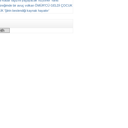
ne kadar faşizmi yaşayacak
Vizyoner
Yanis
üreğimde bir avuç volkan
ÖMÜR'CÜ GELDİ ÇOCUK
LİK
‘Şiirin beslendiği kaynak hayattır’