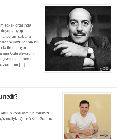
m sokak ortasında
ı duyup duyup
ini alıyorum sabaha
ekrar beyazEllerinin bu
da tiren oluyor
damım Gülü alıyorum
müşKolumu kanadımı
Ve zurnanın […]
u nedir?
 oturup konuşarak, birbirimizi
e çözmeliyiz. Çünkü Kürt Sorunu