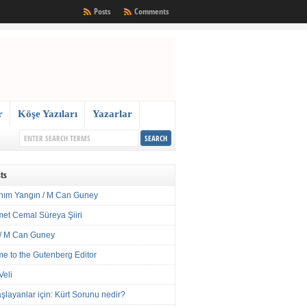
Posts
Comments
r
Köşe Yazıları
Yazarlar
ts
nım Yangın / M Can Guney
met Cemal Süreya Şiiri
/ M Can Guney
e to the Gutenberg Editor
Veli
şlayanlar için: Kürt Sorunu nedir?