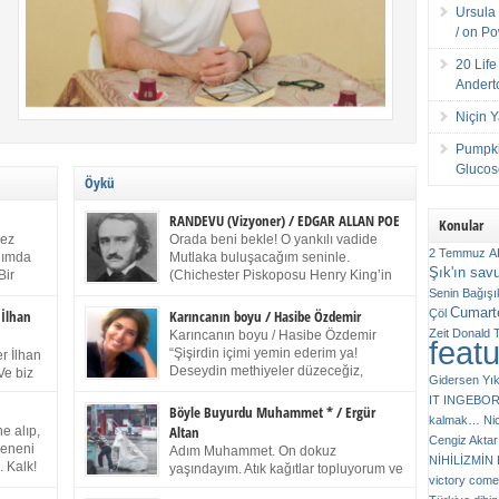
Ursula 
/ on P
20 Lif
Andert
Niçin 
Pumpki
Glucose
Öykü
RANDEVU (Vizyoner) / EDGAR ALLAN POE
Konular
kez
Orada beni bekle! O yankılı vadide
2 Temmuz
A
anımda
Mutlaka buluşacağım seninle.
Şık'ın sav
Bir
(Chichester Piskoposu Henry King’in
ıp
karısının ölümü üstüne yazdığı ağıt.)
Senin
Bağışı
m bir
Talihsiz ve gizemli adam! – Sen ki kendi hayal
Cumarte
Çöl
 İlhan
Karıncanın boyu / Hasibe Özdemir
gücünün parlaklığıyla afalladın, gençliğinin alevleri
Zeit
Donald 
Karıncanın boyu / Hasibe Özdemir
feat
ziran
arasına düştün! Hayalimde seni tekrar görüyorum!
“Şişirdin içimi yemin ederim ya!
r İlhan
Bir kez daha önümde duruyor siluetin! – Olduğun –
Deseydin methiyeler düzeceğiz,
Ve biz
Gidersen Yık
ah olduğun gibi değil soğuk vadide ve gölgelerin […]
çıkmazdım evden.” Sesi sinirden
 kardeş
IT
INGEBO
titriyor. “Sana gel demedim kızım.” diyorum sakince.
Benim
Böyle Buyurdu Muhammet * / Ergür
kalmak…
Ni
“Takıldın peşime madem, ne duyarsan
Altan
e alıp,
Cengiz Aktar
katlanacaksın.” Bir sigara yakıyor. Başını yana yatırıp,
 olduğu
Çeneni
Adım Muhammet. On dokuz
bezmiş annelerin yılgın bakışıyla süzüyor beni.
NİHİLİZMİ
. Kalk!
yaşındayım. Atık kağıtlar topluyorum ve
Kaşlarımı kaldırıp ona bakıyorum ben de. Pes ediyor.
victory comes
ışarda
Kızılay`dan Ulus`a kadar üç kez
“Git nereye atacaksan at, ben mezeleri söylüyorum