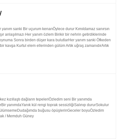
y
 yanım sanki Bir uçurum kenarıÖylece durur Kımıldamaz sanırsın
 anlaşılmazı Her yanım özlem Birikir bir nehrin getirdiklerinde
 boynuma Sonra birden düşer kara bulutlarHer yanım sanki Öfkeden
bir kavga Kurtul elem ellerinden gülüm Artık uğraş zamanıdırArtık
 kızıllaştı dağların tepeleriÖzledim seni Bir yanımda
rBir yanımdaYanık kül rengi toprak sessizliğiSalınıp dururSokulur
uk gülümsemeDudağımda buğusu öpüşlerinGeceler boyuÖzledim
ynak / Memduh Güney