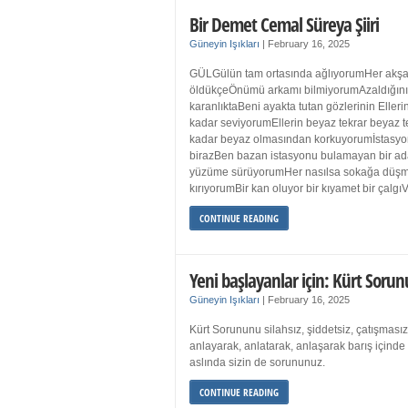
Bir Demet Cemal Süreya Şiiri
Güneyin Işıkları
|
February 16, 2025
GÜLGülün tam ortasında ağlıyorumHer akşa
öldükçeÖnümü arkamı bilmiyorumAzaldığın
karanlıktaBeni ayakta tutan gözlerinin Eller
kadar seviyorumEllerin beyaz tekrar beyaz t
kadar beyaz olmasından korkuyorumİstasyon
birazBen bazan istasyonu bulamayan bir a
yüzüme sürüyorumHer nasılsa sokağa düş
kırıyorumBir kan oluyor bir kıyamet bir çalgı
CONTINUE READING
Yeni başlayanlar için: Kürt Sorun
Güneyin Işıkları
|
February 16, 2025
Kürt Sorununu silahsız, şiddetsiz, çatışmasız
anlayarak, anlatarak, anlaşarak barış içind
aslında sizin de sorununuz.
CONTINUE READING