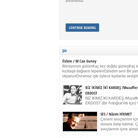
sorununuz.
CONTINUE READING
Şiir
Özlem / M Can Guney
Bilmiyorum gülümKaç kez doğdu güneşKaç 
kızıllaştı dağların tepeleriÖzledim seni Bir y
okyanusDuramaz işte öylece kıyılarda sevişir
yanımdaYanık kül rengi toprak sessizliğiSalın
dururSokulur yalnızlığıma kokun olur Gözleri
BİZ İKİMİZ İKİ KARDEŞ /Muzaffer
buruk gülümsemeDudağımda buğusu
ERDOST
öpüşlerinGeceler boyuÖzledim seni 2004 Ha
BİZ İKİMİZ İKİ KARDEŞ /Muzaffe
Sydney / Toplumsal Kaynak / Memduh Güney
ERDOST (Bir Fotoğraf Altı İçin) 
geleceğiz bir gün, biz ikimiz İki
Duracağız Fotoğrafımızda durduğumuz gibi 
SES / Nâzım HİKMET
ellerimde kelepçe Yüzümde yapay bir gülüş
Çeneni avuçlarının için
(Kelepçeyi yadırgamanın gülüşü belki İlk kez
duvara dalıp kalma!. 
için Sonra alıştım Ve unuttum sonra kelepçeyi
avuçlarının içine alma!
bileklerimde) Senin yüzün İçerde olmanın ve
Pencereye gel! Bak! D
umudun arasında Ve ilk […]