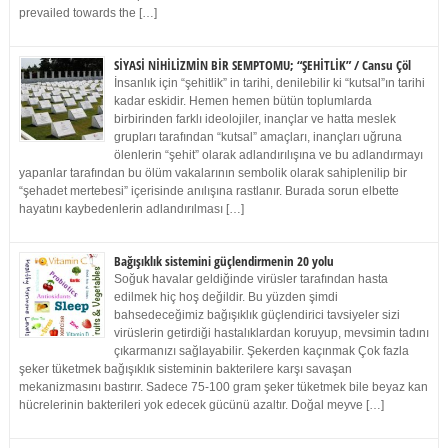
prevailed towards the […]
SİYASİ NİHİLİZMİN BİR SEMPTOMU; “ŞEHİTLİK” / Cansu Çöl
İnsanlık için “şehitlik” in tarihi, denilebilir ki “kutsal”ın tarihi
kadar eskidir. Hemen hemen bütün toplumlarda
birbirinden farklı ideolojiler, inançlar ve hatta meslek
grupları tarafından “kutsal” amaçları, inançları uğruna
ölenlerin “şehit” olarak adlandırılışına ve bu adlandırmayı
yapanlar tarafından bu ölüm vakalarının sembolik olarak sahiplenilip bir
“şehadet mertebesi” içerisinde anılışına rastlanır. Burada sorun elbette
hayatını kaybedenlerin adlandırılması […]
Bağışıklık sistemini güçlendirmenin 20 yolu
Soğuk havalar geldiğinde virüsler tarafından hasta
edilmek hiç hoş değildir. Bu yüzden şimdi
bahsedeceğimiz bağışıklık güçlendirici tavsiyeler sizi
virüslerin getirdiği hastalıklardan koruyup, mevsimin tadını
çıkarmanızı sağlayabilir. Şekerden kaçınmak Çok fazla
şeker tüketmek bağışıklık sisteminin bakterilere karşı savaşan
mekanizmasını bastırır. Sadece 75-100 gram şeker tüketmek bile beyaz kan
hücrelerinin bakterileri yok edecek gücünü azaltır. Doğal meyve […]