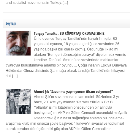
and socialist movements in Turkey. […]
Söyleşi
Turgay Tanülkü: BU RÖPORTAJI OKUMALISINIZ
Ünlü oyuncu Turgay Tanülkü’nün hayatı film gibi. 62
yaşındaki oyuncu, 18 yaşında girdiği cezaevinden 26
yaşında başka biri olarak çıkmış. Özgürlüğe ilk adımı
atarken “Ben geri döneceğim buraya!” diye bir söz vermiş
kendine. Tanülkü, ömrünü cezaevlerinde mahkumları
tiyatroyla buluşturmaya adamış bir oyuncu… Çoğu insanın Eşkıya Dünyaya
Hükümdar Olmaz dizisinde Şahinağa olarak tanıdığı Tanülkü’nün hikayesi
dizi […]
Ahmet Şık “Savunma yapmıyorum itham ediyorum!”
Ahmet Şık’ın savunmasının tam metni: Sözlerime 3 yıl
önce, 2014’te yayımlanan ‘Paralel Yürüdük Biz Bu
Yollarda’ isimli kitabımın önsözünden bir alıntıyla
başlayacağım. AKP ve Gülen Cemaati arasındaki mafyatik
iktidar ortaklığının nasıl dağıldığını anlatan bu inceleme-
araştırma kitabımın önsözü şöyle başlıyor: “Türkiye’yi siyasal ve toplumsal
olarak beraber dönüştüren iki güç olan AKP ile Gülen Cemaati’nin