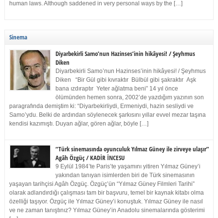
human laws. Although saddened in very personal ways by the […]
Sinema
Diyarbekirli Samo’nun Hazinses’inin hikâyesi! / Şeyhmus
Diken
Diyarbekirli Samo’nun Hazinses’inin hikâyesi! / Şeyhmus
Diken “Bir Gül gibi kıvraktır Bülbül gibi şakraktır Aşk
bana ızdıraptır Yeter ağlatma beni” 14 yıl önce
ölümünden hemen sonra, 2002’de yazdığım yazının son
paragrafında demiştim ki: “Diyarbekirliydi, Ermeniydi, hazin sesliydi ve
Samo’ydu. Belki de ardından söylenecek şarkısını yıllar evvel mezar taşına
kendisi kazımıştı. Duyan ağlar, gören ağlar, böyle […]
“Türk sinemasında oyunculuk Yılmaz Güney ile zirveye ulaşır”
Agâh Özgüç / KADİR İNCESU
9 Eylül 1984’te Paris’te yaşamını yitiren Yılmaz Güney’i
yakından tanıyan isimlerden biri de Türk sinemasının
yaşayan tarihçisi Agâh Özgüç. Özgüç’ün “Yılmaz Güney Filmleri Tarihi”
olarak adlandırdığı çalışması tam bir başvuru, temel bir kaynak kitabı olma
özelliği taşıyor. Özgüç ile Yılmaz Güney’i konuştuk. Yılmaz Güney ile nasıl
ve ne zaman tanıştınız? Yılmaz Güney’in Anadolu sinemalarında gösterimi