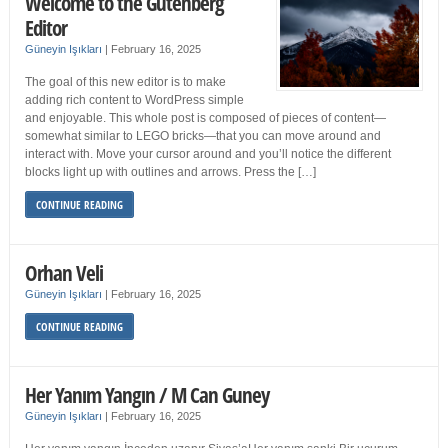
Welcome to the Gutenberg
Editor
Güneyin Işıkları
|
February 16, 2025
The goal of this new editor is to make
adding rich content to WordPress simple
and enjoyable. This whole post is composed of pieces of content—
somewhat similar to LEGO bricks—that you can move around and
interact with. Move your cursor around and you’ll notice the different
blocks light up with outlines and arrows. Press the […]
CONTINUE READING
Orhan Veli
Güneyin Işıkları
|
February 16, 2025
CONTINUE READING
Her Yanım Yangın / M Can Guney
Güneyin Işıkları
|
February 16, 2025