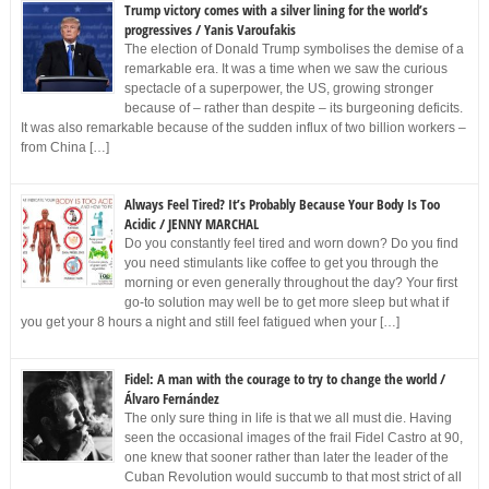
Trump victory comes with a silver lining for the world’s
progressives / Yanis Varoufakis
The election of Donald Trump symbolises the demise of a
remarkable era. It was a time when we saw the curious
spectacle of a superpower, the US, growing stronger
because of – rather than despite – its burgeoning deficits.
It was also remarkable because of the sudden influx of two billion workers –
from China […]
Always Feel Tired? It’s Probably Because Your Body Is Too
Acidic / JENNY MARCHAL
Do you constantly feel tired and worn down? Do you find
you need stimulants like coffee to get you through the
morning or even generally throughout the day? Your first
go-to solution may well be to get more sleep but what if
you get your 8 hours a night and still feel fatigued when your […]
Fidel: A man with the courage to try to change the world /
Álvaro Fernández
The only sure thing in life is that we all must die. Having
seen the occasional images of the frail Fidel Castro at 90,
one knew that sooner rather than later the leader of the
Cuban Revolution would succumb to that most strict of all