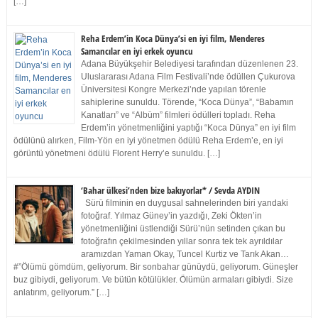
[…]
Reha Erdem’in Koca Dünya’si en iyi film, Menderes
Samancılar en iyi erkek oyuncu
Adana Büyükşehir Belediyesi tarafından düzenlenen 23.
Uluslararası Adana Film Festivali’nde ödüllen Çukurova
Üniversitesi Kongre Merkezi’nde yapılan törenle
sahiplerine sunuldu. Törende, “Koca Dünya”, “Babamın
Kanatları” ve “Albüm” filmleri ödülleri topladı. Reha
Erdem’in yönetmenliğini yaptığı “Koca Dünya” en iyi film
ödülünü alırken, Film-Yön en iyi yönetmen ödülü Reha Erdem’e, en iyi
görüntü yönetmeni ödülü Florent Herry’e sunuldu. […]
‘Bahar ülkesi’nden bize bakıyorlar* / Sevda AYDIN
Sürü filminin en duygusal sahnelerinden biri yandaki
fotoğraf. Yılmaz Güney’in yazdığı, Zeki Ökten’in
yönetmenliğini üstlendiği Sürü’nün setinden çıkan bu
fotoğrafın çekilmesinden yıllar sonra tek tek ayrıldılar
aramızdan Yaman Okay, Tuncel Kurtiz ve Tarık Akan…
#”Ölümü gömdüm, geliyorum. Bir sonbahar günüydü, geliyorum. Güneşler
buz gibiydi, geliyorum. Ve bütün kötülükler. Ölümün armaları gibiydi. Size
anlatırım, geliyorum.” […]