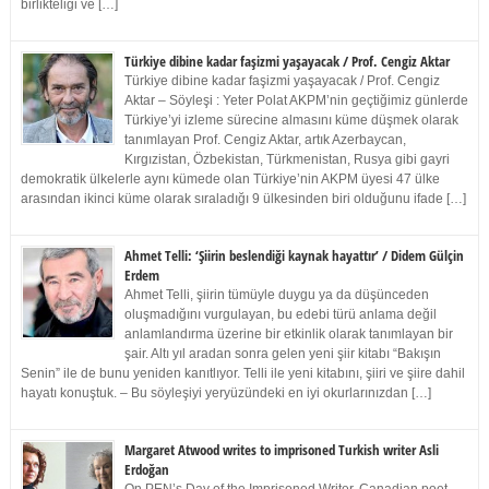
birlikteliği ve […]
Türkiye dibine kadar faşizmi yaşayacak / Prof. Cengiz Aktar
Türkiye dibine kadar faşizmi yaşayacak / Prof. Cengiz
Aktar – Söyleşi : Yeter Polat AKPM’nin geçtiğimiz günlerde
Türkiye’yi izleme sürecine almasını küme düşmek olarak
tanımlayan Prof. Cengiz Aktar, artık Azerbaycan,
Kırgızistan, Özbekistan, Türkmenistan, Rusya gibi gayri
demokratik ülkelerle aynı kümede olan Türkiye’nin AKPM üyesi 47 ülke
arasından ikinci küme olarak sıraladığı 9 ülkesinden biri olduğunu ifade […]
Ahmet Telli: ‘Şiirin beslendiği kaynak hayattır’ / Didem Gülçin
Erdem
Ahmet Telli, şiirin tümüyle duygu ya da düşünceden
oluşmadığını vurgulayan, bu edebi türü anlama değil
anlamlandırma üzerine bir etkinlik olarak tanımlayan bir
şair. Altı yıl aradan sonra gelen yeni şiir kitabı “Bakışın
Senin” ile de bunu yeniden kanıtlıyor. Telli ile yeni kitabını, şiiri ve şiire dahil
hayatı konuştuk. – Bu söyleşiyi yeryüzündeki en iyi okurlarınızdan […]
Margaret Atwood writes to imprisoned Turkish writer Asli
Erdoğan