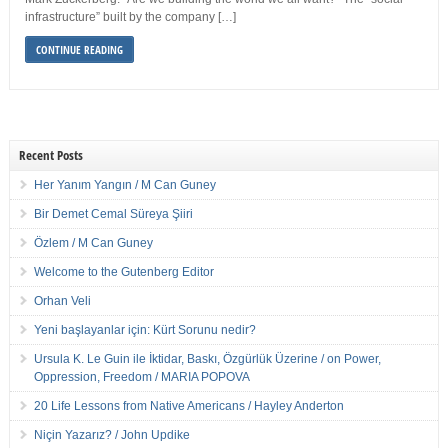
infrastructure” built by the company […]
CONTINUE READING
Recent Posts
Her Yanım Yangın / M Can Guney
Bir Demet Cemal Süreya Şiiri
Özlem / M Can Guney
Welcome to the Gutenberg Editor
Orhan Veli
Yeni başlayanlar için: Kürt Sorunu nedir?
Ursula K. Le Guin ile İktidar, Baskı, Özgürlük Üzerine / on Power,
Oppression, Freedom / MARIA POPOVA
20 Life Lessons from Native Americans / Hayley Anderton
Niçin Yazarız? / John Updike