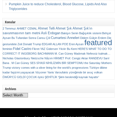
Pumpkin Juice to reduce Cholesterol, Blood Glucose, Lipids And Also
Triglycerides
Konular
Ahmet Telli
Ahmet Şık
Ahmet Şık'ın
2 Temmuz
AHMET CEMAL
savunmasının tam metni
Asli Erdogan
Bakişın Senin
Bağışıklık sistemi
Behçet
Cumartesi Anneleri
Aysan
Bu Tufandan Sonra
Cansu Çöl
Didem Gülçin Erdem
Die
featured
gestundete Zeit
Donald Trump
EDGAR ALLAN POE
Eren Aysan
Fidel Castro
feminist
Fikret YAZ
Gidersen Yıkılır Bu Kent
HERE’S WHAT TO DO TO
CORRECT IT
INGEBORG BACHMANN
M. Can Güney
Madımak
Nefessiz kalmak…
Nicholas Glastonbury
Nietzsche
Nâzım HİKMET
Prof. Cengiz Aktar
RANDEVU
Sarıl
Bana . M Can Güney
SES
SİYASİ NİHİLİZMİN BİR SEMPTOMU
the Saturday Mothers
Trump victory comes with a silver lining for the world’s progressives
Türkiye dibine
kadar faşizmi yaşayacak
Vizyoner
Yanis Varoufakis
yüreğimde bir avuç volkan
ÖMÜR'CÜ GELDİ ÇOCUK
öykü
ŞEHİTLİK
‘Şiirin beslendiği kaynak hayattır’
Archives
Archives