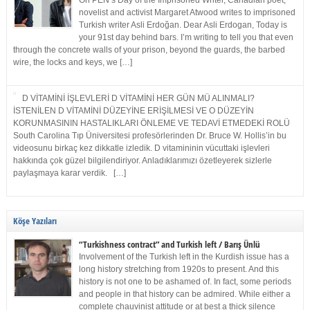
On PEN’s Day of the Imprisoned Writer, Canadian poet,
novelist and activist Margaret Atwood writes to imprisoned
Turkish writer Asli Erdoğan. Dear Asli Erdogan, Today is
your 91st day behind bars. I’m writing to tell you that even
through the concrete walls of your prison, beyond the guards, the barbed
wire, the locks and keys, we […]
D VİTAMİNİ İŞLEVLERİ D VİTAMİNİ HER GÜN MÜ ALINMALI?
İSTENİLEN D VİTAMİNİ DÜZEYİNE ERİŞİLMESİ VE O DÜZEYİN
KORUNMASININ HASTALIKLARI ÖNLEME VE TEDAVİ ETMEDEKİ ROLÜ
South Carolina Tıp Üniversitesi profesörlerinden Dr. Bruce W. Hollis’in bu
videosunu birkaç kez dikkatle izledik. D vitamininin vücuttaki işlevleri
hakkında çok güzel bilgilendiriyor. Anladıklarımızı özetleyerek sizlerle
paylaşmaya karar verdik. […]
Köşe Yazıları
“Turkishness contract” and Turkish left / Barış Ünlü
Involvement of the Turkish left in the Kurdish issue has a
long history stretching from 1920s to present. And this
history is not one to be ashamed of. In fact, some periods
and people in that history can be admired. While either a
complete chauvinist attitude or at best a thick silence