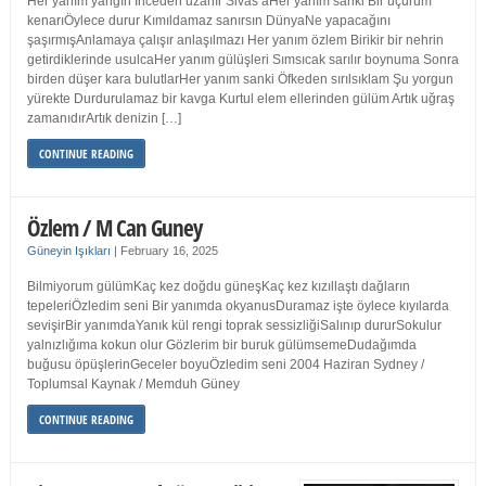
Her yanım yangın İnceden uzanır Sivas’aHer yanım sanki Bir uçurum
kenarıÖylece durur Kımıldamaz sanırsın DünyaNe yapacağını
şaşırmışAnlamaya çalışır anlaşılmazı Her yanım özlem Birikir bir nehrin
getirdiklerinde usulcaHer yanım gülüşleri Sımsıcak sarılır boynuma Sonra
birden düşer kara bulutlarHer yanım sanki Öfkeden sırılsıklam Şu yorgun
yürekte Durdurulamaz bir kavga Kurtul elem ellerinden gülüm Artık uğraş
zamanıdırArtık denizin […]
CONTINUE READING
Özlem / M Can Guney
Güneyin Işıkları
|
February 16, 2025
Bilmiyorum gülümKaç kez doğdu güneşKaç kez kızıllaştı dağların
tepeleriÖzledim seni Bir yanımda okyanusDuramaz işte öylece kıyılarda
sevişirBir yanımdaYanık kül rengi toprak sessizliğiSalınıp dururSokulur
yalnızlığıma kokun olur Gözlerim bir buruk gülümsemeDudağımda
buğusu öpüşlerinGeceler boyuÖzledim seni 2004 Haziran Sydney /
Toplumsal Kaynak / Memduh Güney
CONTINUE READING