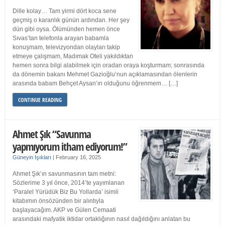
Dille kolay… Tam yirmi dört koca sene
geçmiş o karanlık günün ardından. Her şey
dün gibi oysa. Ölümünden hemen önce
Sıvas’tan telefonla arayan babamla
konuşmam, televizyondan olayları takip
etmeye çalışmam, Madımak Oteli yakıldıktan
hemen sonra bilgi alabilmek için oradan oraya koşturmam; sonrasında
da dönemin bakanı Mehmet Gazioğlu’nun açıklamasından ölenlerin
arasında babam Behçet Aysan’ın olduğunu öğrenmem… […]
CONTINUE READING
Ahmet Şık “Savunma
yapmıyorum itham ediyorum!”
Güneyin Işıkları
|
February 16, 2025
Ahmet Şık’ın savunmasının tam metni:
Sözlerime 3 yıl önce, 2014’te yayımlanan
‘Paralel Yürüdük Biz Bu Yollarda’ isimli
kitabımın önsözünden bir alıntıyla
başlayacağım. AKP ve Gülen Cemaati
arasındaki mafyatik iktidar ortaklığının nasıl dağıldığını anlatan bu