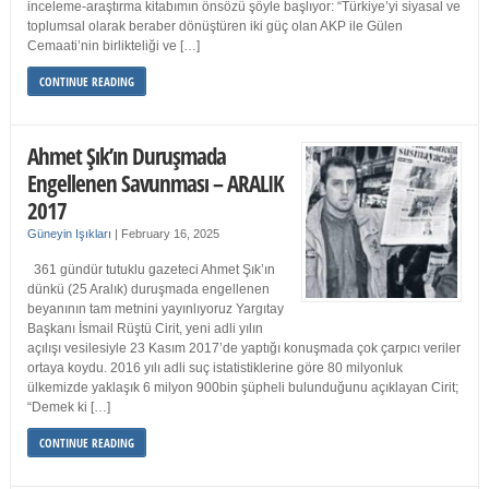
inceleme-araştırma kitabımın önsözü şöyle başlıyor: “Türkiye’yi siyasal ve
toplumsal olarak beraber dönüştüren iki güç olan AKP ile Gülen
Cemaati’nin birlikteliği ve […]
CONTINUE READING
Ahmet Şık’ın Duruşmada
Engellenen Savunması – ARALIK
2017
Güneyin Işıkları
|
February 16, 2025
361 gündür tutuklu gazeteci Ahmet Şık’ın
dünkü (25 Aralık) duruşmada engellenen
beyanının tam metnini yayınlıyoruz Yargıtay
Başkanı İsmail Rüştü Cirit, yeni adli yılın
açılışı vesilesiyle 23 Kasım 2017’de yaptığı konuşmada çok çarpıcı veriler
ortaya koydu. 2016 yılı adli suç istatistiklerine göre 80 milyonluk
ülkemizde yaklaşık 6 milyon 900bin şüpheli bulunduğunu açıklayan Cirit;
“Demek ki […]
CONTINUE READING