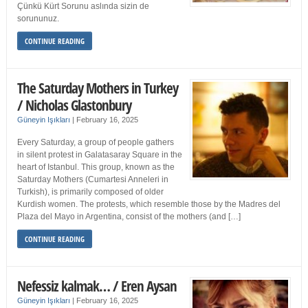
Çünkü Kürt Sorunu aslında sizin de
sorununuz.
CONTINUE READING
The Saturday Mothers in Turkey
/ Nicholas Glastonbury
Güneyin Işıkları
|
February 16, 2025
Every Saturday, a group of people gathers
in silent protest in Galatasaray Square in the
heart of Istanbul. This group, known as the
Saturday Mothers (Cumartesi Anneleri in
Turkish), is primarily composed of older
Kurdish women. The protests, which resemble those by the Madres del
Plaza del Mayo in Argentina, consist of the mothers (and […]
CONTINUE READING
Nefessiz kalmak… / Eren Aysan
Güneyin Işıkları
|
February 16, 2025