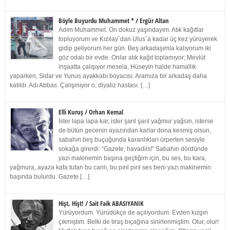
Böyle Buyurdu Muhammet * / Ergür Altan
Adım Muhammet. On dokuz yaşındayım. Atık kağıtlar
topluyorum ve Kızılay`dan Ulus`a kadar üç kez yürüyerek
gidip geliyorum her gün. Beş arkadaşımla kalıyorum iki
göz odalı bir evde. Onlar atık kağıt toplamıyor; Mevlüt
inşaatta çalışıyor mesela, Hüseyin halde hamallık
yaparken, Sidar ve Yunus ayakkabı boyacısı. Aramıza bir arkadaş daha
katıldı. Adı Abbas. Çalışmıyor o, diyaliz hastası. […]
Elli Kuruş / Orhan Kemal
İster lapa lapa kar, ister şarıl şarıl yağmur yağsın, isterse
de bütün gecenin ayazından karlar dona kesmiş olsun,
sabahın beş buçuğunda karanlıkları ürperten sesiyle
sokağa girerdi: “Gazete, havadiis!” Sabahın dördünde
yazı makinemin başına geçtiğim için, bu ses, bu kara,
yağmura, ayaza kafa tutan bu canlı, bu pırıl pırıl ses beni yazı makinemin
başında bulurdu. Gazete […]
Hişt, Hişt! / Sait Faik ABASIYANIK
Yürüyordum. Yürüdükçe de açılıyordum. Evden kızgın
çıkmıştım. Belki de tıraş bıçağına sinirlenmiştim. Olur, olur!