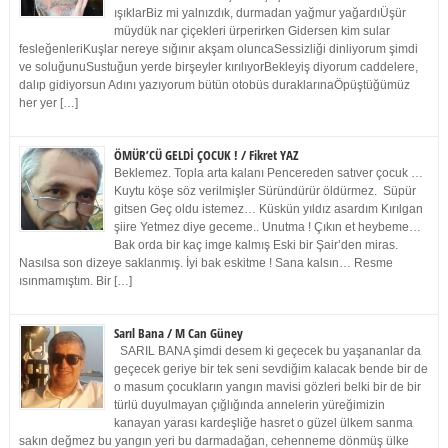
ışıklarBiz mi yalnızdık, durmadan yağmur yağardıÜşür
müydük nar çiçekleri ürperirken Gidersen kim sular
fesleğenleriKuşlar nereye sığınır akşam oluncaSessizliği dinliyorum şimdi
ve soluğunuSustuğun yerde birşeyler kırılıyorBekleyiş diyorum caddelere,
dalıp gidiyorsun Adını yazıyorum bütün otobüs duraklarınaÖpüştüğümüz
her yer […]
ÖMÜR’CÜ GELDİ ÇOCUK ! / Fikret YAZ
Beklemez. Topla arta kalanı Pencereden satıver çocuk …
Kuytu köşe söz verilmişler Süründürür öldürmez. Süpür
gitsen Geç oldu istemez… Küskün yıldız asardım Kırılgan
şiire Yetmez diye geceme.. Unutma ! Çıkın et heybeme…
Bak orda bir kaç imge kalmış Eski bir Şair’den miras.
Nasılsa son dizeye saklanmış. İyi bak eskitme ! Sana kalsın… Resme
ısınmamıştım. Bir […]
Sarıl Bana / M Can Güney
SARIL BANA şimdi desem ki geçecek bu yaşananlar da
geçecek geriye bir tek seni sevdiğim kalacak bende bir de
o masum çocukların yangın mavisi gözleri belki bir de bir
türlü duyulmayan çığlığında annelerin yüreğimizin
kanayan yarası kardeşliğe hasret o güzel ülkem sanma
sakın değmez bu yangın yeri bu darmadağan, cehenneme dönmüş ülke