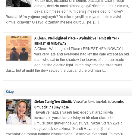
Mutlak tıraş bıçağına sinirlenmiş olacağım. Otların yeşil
olması, denizin mavi olması, gökyüzünün bulutsuz olması,
pekalâ bir meseledir. Kim demiş mesele değildir, diye?
Budalalık! Ya yağmur yağsaydı? Ya otların yeşili mor, ya denizin mavisi
kırmızı olsaydı? Olsaydı o zaman mesele olurdu, işte. […]
A Clean, Well-Lighted Place – Aydınlık ve Temiz Bir Yer /
ERNEST HEMINGWAY
A Clean, Well-Lighted Place / ERNEST HEMINGWAY It
was very late and everyone had left the cafe except an old
man who sat in the shadow the leaves of the tree made
against the electric light. In the day time the street was
dusty, but at night the dew settled the dust and the old man […]
Kitap
Stefan Zweig’ten Gündüz Vassaf’a: Umutsuzluk bulaşıcıdır,
umut da! / Türey Köse
Hayatı ve hatta siyaseti hep edebiyat aracılığıyla
kavramak, yorumlamak isteyen bir okur olarak bu
umutsuzluk günlerinde Avusturyalı yazar Stefan Zweig
düşüyor sık sık aklıma. “Kendi Hayatının Şiirini
Yazanlar”da roman tadında biyografilerle Casanova, Stendhal, Tolstoy’u