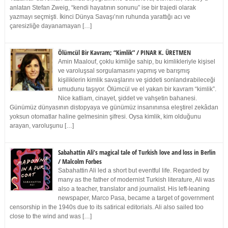
anlatan Stefan Zweig, “kendi hayatının sonunu” ise bir trajedi olarak
yazmayı seçmişti. İkinci Dünya Savaşı’nın ruhunda yarattığı acı ve
çaresizliğe dayanamayan […]
Ölümcül Bir Kavram; “Kimlik” / PINAR K. ÜRETMEN
Amin Maalouf, çoklu kimliğe sahip, bu kimlikleriyle kişisel
ve varoluşsal sorgulamasını yapmış ve barışmış
kişiliklerin kimlik savaşlarını ve şiddeti sonlandırabileceği
umudunu taşıyor. Ölümcül ve el yakan bir kavram “kimlik”.
Nice katliam, cinayet, şiddet ve vahşetin bahanesi.
Günümüz dünyasının distopyaya ve günümüz insanınınsa eleştirel zekâdan
yoksun otomatlar haline gelmesinin şifresi. Oysa kimlik, kim olduğunu
arayan, varoluşunu […]
Sabahattin Ali’s magical tale of Turkish love and loss in Berlin
/ Malcolm Forbes
Sabahattin Ali led a short but eventful life. Regarded by
many as the father of modernist Turkish literature, Ali was
also a teacher, translator and journalist. His left-leaning
newspaper, Marco Pasa, became a target of government
censorship in the 1940s due to its satirical editorials. Ali also sailed too
close to the wind and was […]