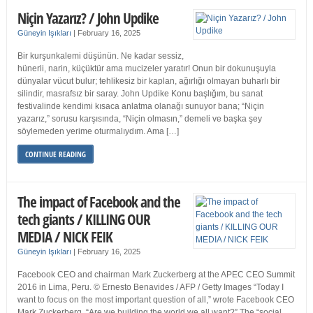
Niçin Yazarız? / John Updike
Güneyin Işıkları
|
February 16, 2025
Bir kurşunkalemi düşünün. Ne kadar sessiz,
hünerli, narin, küçüktür ama mucizeler yaratır! Onun bir dokunuşuyla
dünyalar vücut bulur; tehlikesiz bir kaplan, ağırlığı olmayan buharlı bir
silindir, masrafsız bir saray. John Updike Konu başlığım, bu sanat
festivalinde kendimi kısaca anlatma olanağı sunuyor bana; “Niçin
yazarız,” sorusu karşısında, “Niçin olmasın,” demeli ve başka şey
söylemeden yerime oturmalıydım. Ama […]
CONTINUE READING
The impact of Facebook and the
tech giants / KILLING OUR
MEDIA / NICK FEIK
Güneyin Işıkları
|
February 16, 2025
Facebook CEO and chairman Mark Zuckerberg at the APEC CEO Summit
2016 in Lima, Peru. © Ernesto Benavides / AFP / Getty Images “Today I
want to focus on the most important question of all,” wrote Facebook CEO
Mark Zuckerberg. “Are we building the world we all want?” The “social