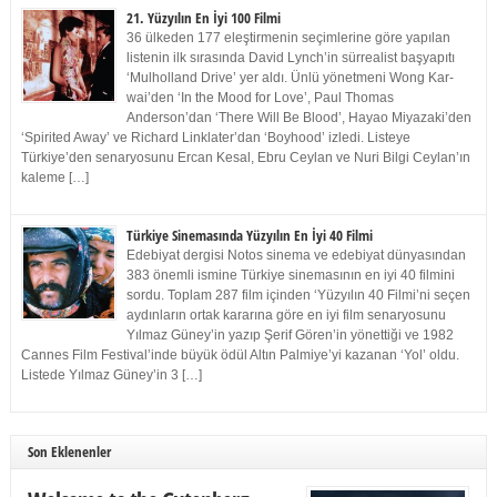
21. Yüzyılın En İyi 100 Filmi
36 ülkeden 177 eleştirmenin seçimlerine göre yapılan
listenin ilk sırasında David Lynch’in sürrealist başyapıtı
‘Mulholland Drive’ yer aldı. Ünlü yönetmeni Wong Kar-
wai’den ‘In the Mood for Love’, Paul Thomas
Anderson’dan ‘There Will Be Blood’, Hayao Miyazaki’den
‘Spirited Away’ ve Richard Linklater’dan ‘Boyhood’ izledi. Listeye
Türkiye’den senaryosunu Ercan Kesal, Ebru Ceylan ve Nuri Bilgi Ceylan’ın
kaleme […]
Türkiye Sinemasında Yüzyılın En İyi 40 Filmi
Edebiyat dergisi Notos sinema ve edebiyat dünyasından
383 önemli ismine Türkiye sinemasının en iyi 40 filmini
sordu. Toplam 287 film içinden ‘Yüzyılın 40 Filmi’ni seçen
aydınların ortak kararına göre en iyi film senaryosunu
Yılmaz Güney’in yazıp Şerif Gören’in yönettiği ve 1982
Cannes Film Festival’inde büyük ödül Altın Palmiye’yi kazanan ‘Yol’ oldu.
Listede Yılmaz Güney’in 3 […]
Son Eklenenler