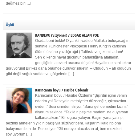
değmez bir […]
Öykü
RANDEVU (Vizyoner) / EDGAR ALLAN POE
Orada beni bekle! O yankılı vadide Mutlaka buluşacağım
seninle. (Chichester Piskoposu Henry King’in karısının
ölümü üstüne yazdığı ağıt.) Talihsiz ve gizemli adam! –
Sen ki kendi hayal gücünün parlaklığıyla afalladın,
gençliğinin alevleri arasına düştün! Hayalimde seni tekrar
görüyorum! Bir kez daha önümde duruyor siluetin! – Olduğun – ah olduğun
gibi değil soğuk vadide ve gölgelerin […]
Karıncanın boyu / Hasibe Özdemir
Karıncanın boyu / Hasibe Özdemir “Şişirdin içimi yemin
ederim ya! Deseydin methiyeler düzeceğiz, çıkmazdım
evden.” Sesi sinirden titriyor. “Sana gel demedim kızım.”
diyorum sakince. “Takıldın peşime madem, ne duyarsan
katlanacaksın.” Bir sigara yakıyor. Başını yana yatırıp,
bezmiş annelerin yılgın bakışıyla süzüyor beni. Kaşlarımı kaldırıp ona
bakıyorum ben de. Pes ediyor. “Git nereye atacaksan at, ben mezeleri
söylüyorum […]