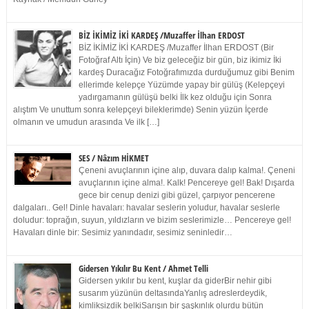
BİZ İKİMİZ İKİ KARDEŞ /Muzaffer İlhan ERDOST
BİZ İKİMİZ İKİ KARDEŞ /Muzaffer İlhan ERDOST (Bir
Fotoğraf Altı İçin) Ve biz geleceğiz bir gün, biz ikimiz İki
kardeş Duracağız Fotoğrafımızda durduğumuz gibi Benim
ellerimde kelepçe Yüzümde yapay bir gülüş (Kelepçeyi
yadırgamanın gülüşü belki İlk kez olduğu için Sonra
alıştım Ve unuttum sonra kelepçeyi bileklerimde) Senin yüzün İçerde
olmanın ve umudun arasında Ve ilk […]
SES / Nâzım HİKMET
Çeneni avuçlarının içine alıp, duvara dalıp kalma!. Çeneni
avuçlarının içine alma!. Kalk! Pencereye gel! Bak! Dışarda
gece bir cenup denizi gibi güzel, çarpıyor pencerene
dalgaları.. Gel! Dinle havaları: havalar seslerin yoludur, havalar seslerle
doludur: toprağın, suyun, yıldızların ve bizim seslerimizle… Pencereye gel!
Havaları dinle bir: Sesimiz yanındadır, sesimiz seninledir…
Gidersen Yıkılır Bu Kent / Ahmet Telli
Gidersen yıkılır bu kent, kuşlar da giderBir nehir gibi
susarım yüzünün deltasındaYanlış adreslerdeydik,
kimliksizdik belkiSarışın bir şaşkınlık olurdu bütün