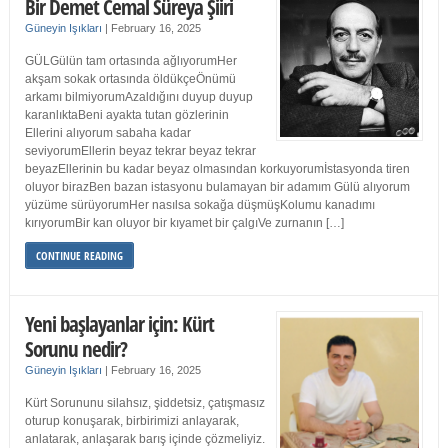
Bir Demet Cemal Süreya Şiiri
Güneyin Işıkları
|
February 16, 2025
GÜLGülün tam ortasında ağlıyorumHer
akşam sokak ortasında öldükçeÖnümü
arkamı bilmiyorumAzaldığını duyup duyup
karanlıktaBeni ayakta tutan gözlerinin
Ellerini alıyorum sabaha kadar
seviyorumEllerin beyaz tekrar beyaz tekrar
beyazEllerinin bu kadar beyaz olmasından korkuyorumİstasyonda tiren
oluyor birazBen bazan istasyonu bulamayan bir adamım Gülü alıyorum
yüzüme sürüyorumHer nasılsa sokağa düşmüşKolumu kanadımı
kırıyorumBir kan oluyor bir kıyamet bir çalgıVe zurnanın […]
CONTINUE READING
Yeni başlayanlar için: Kürt
Sorunu nedir?
Güneyin Işıkları
|
February 16, 2025
Kürt Sorununu silahsız, şiddetsiz, çatışmasız
oturup konuşarak, birbirimizi anlayarak,
anlatarak, anlaşarak barış içinde çözmeliyiz.