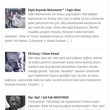
Böyle Buyurdu Muhammet * / Ergür Altan
Adım Muhammet. On dokuz yaşındayım. Atık kağıtlar
topluyorum ve Kızılay`dan Ulus`a kadar üç kez yürüyerek
gidip geliyorum her gün. Beş arkadaşımla kalıyorum iki
göz odalı bir evde. Onlar atık kağıt toplamıyor; Mevlüt
inşaatta çalışıyor mesela, Hüseyin halde hamallık
yaparken, Sidar ve Yunus ayakkabı boyacısı. Aramıza bir arkadaş daha
katıldı. Adı Abbas. Çalışmıyor o, diyaliz hastası. […]
Elli Kuruş / Orhan Kemal
İster lapa lapa kar, ister şarıl şarıl yağmur yağsın, isterse
de bütün gecenin ayazından karlar dona kesmiş olsun,
sabahın beş buçuğunda karanlıkları ürperten sesiyle
sokağa girerdi: “Gazete, havadiis!” Sabahın dördünde
yazı makinemin başına geçtiğim için, bu ses, bu kara,
yağmura, ayaza kafa tutan bu canlı, bu pırıl pırıl ses beni yazı makinemin
başında bulurdu. Gazete […]
Hişt, Hişt! / Sait Faik ABASIYANIK
Yürüyordum. Yürüdükçe de açılıyordum. Evden kızgın
çıkmıştım. Belki de tıraş bıçağına sinirlenmiştim. Olur, olur!