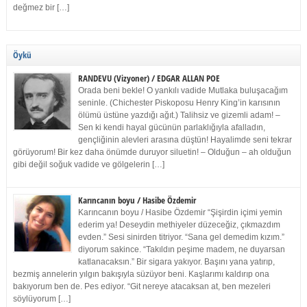
değmez bir […]
Öykü
RANDEVU (Vizyoner) / EDGAR ALLAN POE
Orada beni bekle! O yankılı vadide Mutlaka buluşacağım
seninle. (Chichester Piskoposu Henry King’in karısının
ölümü üstüne yazdığı ağıt.) Talihsiz ve gizemli adam! –
Sen ki kendi hayal gücünün parlaklığıyla afalladın,
gençliğinin alevleri arasına düştün! Hayalimde seni tekrar
görüyorum! Bir kez daha önümde duruyor siluetin! – Olduğun – ah olduğun
gibi değil soğuk vadide ve gölgelerin […]
Karıncanın boyu / Hasibe Özdemir
Karıncanın boyu / Hasibe Özdemir “Şişirdin içimi yemin
ederim ya! Deseydin methiyeler düzeceğiz, çıkmazdım
evden.” Sesi sinirden titriyor. “Sana gel demedim kızım.”
diyorum sakince. “Takıldın peşime madem, ne duyarsan
katlanacaksın.” Bir sigara yakıyor. Başını yana yatırıp,
bezmiş annelerin yılgın bakışıyla süzüyor beni. Kaşlarımı kaldırıp ona
bakıyorum ben de. Pes ediyor. “Git nereye atacaksan at, ben mezeleri
söylüyorum […]