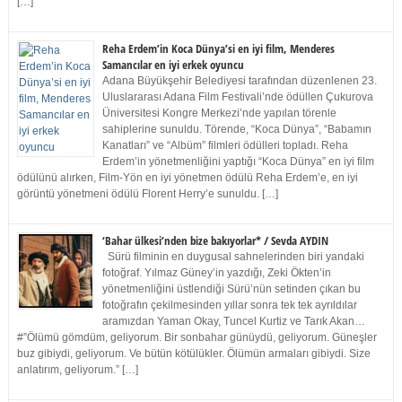
[…]
Reha Erdem’in Koca Dünya’si en iyi film, Menderes
Samancılar en iyi erkek oyuncu
Adana Büyükşehir Belediyesi tarafından düzenlenen 23.
Uluslararası Adana Film Festivali’nde ödüllen Çukurova
Üniversitesi Kongre Merkezi’nde yapılan törenle
sahiplerine sunuldu. Törende, “Koca Dünya”, “Babamın
Kanatları” ve “Albüm” filmleri ödülleri topladı. Reha
Erdem’in yönetmenliğini yaptığı “Koca Dünya” en iyi film
ödülünü alırken, Film-Yön en iyi yönetmen ödülü Reha Erdem’e, en iyi
görüntü yönetmeni ödülü Florent Herry’e sunuldu. […]
‘Bahar ülkesi’nden bize bakıyorlar* / Sevda AYDIN
Sürü filminin en duygusal sahnelerinden biri yandaki
fotoğraf. Yılmaz Güney’in yazdığı, Zeki Ökten’in
yönetmenliğini üstlendiği Sürü’nün setinden çıkan bu
fotoğrafın çekilmesinden yıllar sonra tek tek ayrıldılar
aramızdan Yaman Okay, Tuncel Kurtiz ve Tarık Akan…
#”Ölümü gömdüm, geliyorum. Bir sonbahar günüydü, geliyorum. Güneşler
buz gibiydi, geliyorum. Ve bütün kötülükler. Ölümün armaları gibiydi. Size
anlatırım, geliyorum.” […]