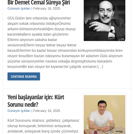
Bir Demet Cemal Süreya Şiiri
Güneyin Işıkları
|
February 16, 2025
GÜLGülün tam ortasında ağlıyorumHer
akşam sokak ortasında öldükçeÖnümü
arkamı bilmiyorumAzaldığını duyup duyup
karanlıktaBeni ayakta tutan gözlerinin
Ellerini alıyorum sabaha kadar
seviyorumEllerin beyaz tekrar beyaz tekrar
beyazEllerinin bu kadar beyaz olmasından korkuyorumİstasyonda tiren
oluyor birazBen bazan istasyonu bulamayan bir adamım Gülü alıyorum
yüzüme sürüyorumHer nasılsa sokağa düşmüşKolumu kanadımı
kırıyorumBir kan oluyor bir kıyamet bir çalgıVe zurnanın […]
CONTINUE READING
Yeni başlayanlar için: Kürt
Sorunu nedir?
Güneyin Işıkları
|
February 16, 2025
Kürt Sorununu silahsız, şiddetsiz, çatışmasız
oturup konuşarak, birbirimizi anlayarak,
anlatarak, anlaşarak barış içinde çözmeliyiz.