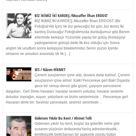
BİZ İKİMİZ İKİ KARDEŞ /Muzaffer İlhan ERDOST
BİZ İKİMİZ İKİ KARDEŞ /Muzaffer İlhan ERDOST (Bir
Fotoğraf Altı İçin) Ve biz geleceğiz bir gün, biz ikimiz İki
kardeş Duracağız Fotoğrafımızda durduğumuz gibi Benim
ellerimde kelepçe Yüzümde yapay bir gülüş (Kelepçeyi
yadırgamanın gülüşü belki İlk kez olduğu için Sonra
alıştım Ve unuttum sonra kelepçeyi bileklerimde) Senin yüzün İçerde
olmanın ve umudun arasında Ve ilk […]
SES / Nâzım HİKMET
Çeneni avuçlarının içine alıp, duvara dalıp kalma!. Çeneni
avuçlarının içine alma!. Kalk! Pencereye gel! Bak! Dışarda
gece bir cenup denizi gibi güzel, çarpıyor pencerene
dalgaları.. Gel! Dinle havaları: havalar seslerin yoludur, havalar seslerle
doludur: toprağın, suyun, yıldızların ve bizim seslerimizle… Pencereye gel!
Havaları dinle bir: Sesimiz yanındadır, sesimiz seninledir…
Gidersen Yıkılır Bu Kent / Ahmet Telli
Gidersen yıkılır bu kent, kuşlar da giderBir nehir gibi
susarım yüzünün deltasındaYanlış adreslerdeydik,
kimliksizdik belkiSarışın bir şaşkınlık olurdu bütün