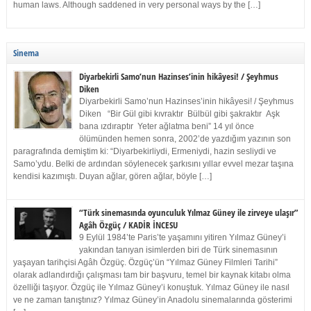
human laws. Although saddened in very personal ways by the […]
Sinema
Diyarbekirli Samo’nun Hazinses’inin hikâyesi! / Şeyhmus
Diken
Diyarbekirli Samo’nun Hazinses’inin hikâyesi! / Şeyhmus
Diken “Bir Gül gibi kıvraktır Bülbül gibi şakraktır Aşk
bana ızdıraptır Yeter ağlatma beni” 14 yıl önce
ölümünden hemen sonra, 2002’de yazdığım yazının son
paragrafında demiştim ki: “Diyarbekirliydi, Ermeniydi, hazin sesliydi ve
Samo’ydu. Belki de ardından söylenecek şarkısını yıllar evvel mezar taşına
kendisi kazımıştı. Duyan ağlar, gören ağlar, böyle […]
“Türk sinemasında oyunculuk Yılmaz Güney ile zirveye ulaşır”
Agâh Özgüç / KADİR İNCESU
9 Eylül 1984’te Paris’te yaşamını yitiren Yılmaz Güney’i
yakından tanıyan isimlerden biri de Türk sinemasının
yaşayan tarihçisi Agâh Özgüç. Özgüç’ün “Yılmaz Güney Filmleri Tarihi”
olarak adlandırdığı çalışması tam bir başvuru, temel bir kaynak kitabı olma
özelliği taşıyor. Özgüç ile Yılmaz Güney’i konuştuk. Yılmaz Güney ile nasıl
ve ne zaman tanıştınız? Yılmaz Güney’in Anadolu sinemalarında gösterimi