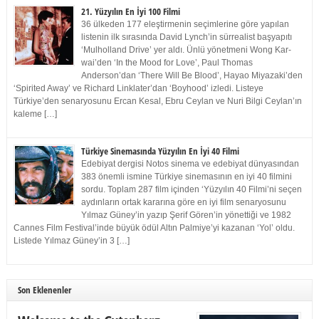
21. Yüzyılın En İyi 100 Filmi
36 ülkeden 177 eleştirmenin seçimlerine göre yapılan
listenin ilk sırasında David Lynch’in sürrealist başyapıtı
‘Mulholland Drive’ yer aldı. Ünlü yönetmeni Wong Kar-
wai’den ‘In the Mood for Love’, Paul Thomas
Anderson’dan ‘There Will Be Blood’, Hayao Miyazaki’den
‘Spirited Away’ ve Richard Linklater’dan ‘Boyhood’ izledi. Listeye
Türkiye’den senaryosunu Ercan Kesal, Ebru Ceylan ve Nuri Bilgi Ceylan’ın
kaleme […]
Türkiye Sinemasında Yüzyılın En İyi 40 Filmi
Edebiyat dergisi Notos sinema ve edebiyat dünyasından
383 önemli ismine Türkiye sinemasının en iyi 40 filmini
sordu. Toplam 287 film içinden ‘Yüzyılın 40 Filmi’ni seçen
aydınların ortak kararına göre en iyi film senaryosunu
Yılmaz Güney’in yazıp Şerif Gören’in yönettiği ve 1982
Cannes Film Festival’inde büyük ödül Altın Palmiye’yi kazanan ‘Yol’ oldu.
Listede Yılmaz Güney’in 3 […]
Son Eklenenler