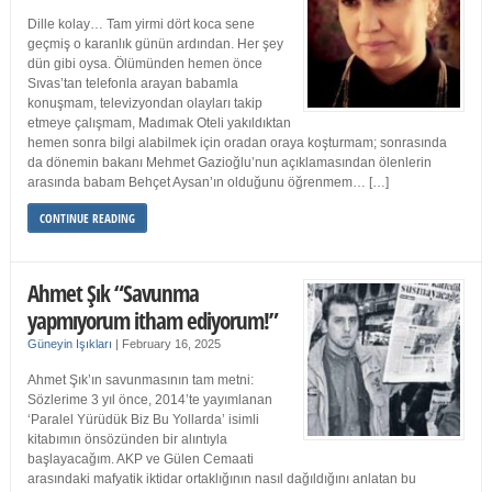
Dille kolay… Tam yirmi dört koca sene
geçmiş o karanlık günün ardından. Her şey
dün gibi oysa. Ölümünden hemen önce
Sıvas’tan telefonla arayan babamla
konuşmam, televizyondan olayları takip
etmeye çalışmam, Madımak Oteli yakıldıktan
hemen sonra bilgi alabilmek için oradan oraya koşturmam; sonrasında
da dönemin bakanı Mehmet Gazioğlu’nun açıklamasından ölenlerin
arasında babam Behçet Aysan’ın olduğunu öğrenmem… […]
CONTINUE READING
Ahmet Şık “Savunma
yapmıyorum itham ediyorum!”
Güneyin Işıkları
|
February 16, 2025
Ahmet Şık’ın savunmasının tam metni:
Sözlerime 3 yıl önce, 2014’te yayımlanan
‘Paralel Yürüdük Biz Bu Yollarda’ isimli
kitabımın önsözünden bir alıntıyla
başlayacağım. AKP ve Gülen Cemaati
arasındaki mafyatik iktidar ortaklığının nasıl dağıldığını anlatan bu