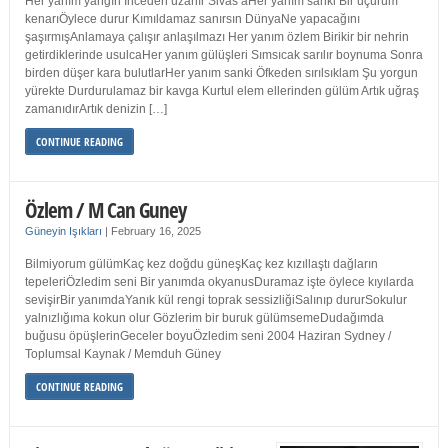
Her yanım yangın İnceden uzanır Sivas’aHer yanım sanki Bir uçurum
kenarıÖylece durur Kımıldamaz sanırsın DünyaNe yapacağını
şaşırmışAnlamaya çalışır anlaşılmazı Her yanım özlem Birikir bir nehrin
getirdiklerinde usulcaHer yanım gülüşleri Sımsıcak sarılır boynuma Sonra
birden düşer kara bulutlarHer yanım sanki Öfkeden sırılsıklam Şu yorgun
yürekte Durdurulamaz bir kavga Kurtul elem ellerinden gülüm Artık uğraş
zamanıdırArtık denizin […]
CONTINUE READING
Özlem / M Can Guney
Güneyin Işıkları
|
February 16, 2025
Bilmiyorum gülümKaç kez doğdu güneşKaç kez kızıllaştı dağların
tepeleriÖzledim seni Bir yanımda okyanusDuramaz işte öylece kıyılarda
sevişirBir yanımdaYanık kül rengi toprak sessizliğiSalınıp dururSokulur
yalnızlığıma kokun olur Gözlerim bir buruk gülümsemeDudağımda
buğusu öpüşlerinGeceler boyuÖzledim seni 2004 Haziran Sydney /
Toplumsal Kaynak / Memduh Güney
CONTINUE READING