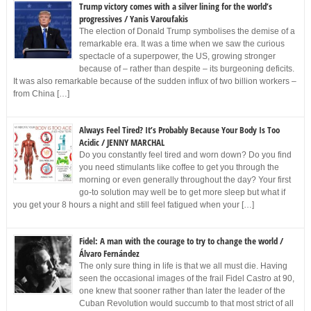
Trump victory comes with a silver lining for the world’s
progressives / Yanis Varoufakis
The election of Donald Trump symbolises the demise of a
remarkable era. It was a time when we saw the curious
spectacle of a superpower, the US, growing stronger
because of – rather than despite – its burgeoning deficits.
It was also remarkable because of the sudden influx of two billion workers –
from China […]
Always Feel Tired? It’s Probably Because Your Body Is Too
Acidic / JENNY MARCHAL
Do you constantly feel tired and worn down? Do you find
you need stimulants like coffee to get you through the
morning or even generally throughout the day? Your first
go-to solution may well be to get more sleep but what if
you get your 8 hours a night and still feel fatigued when your […]
Fidel: A man with the courage to try to change the world /
Álvaro Fernández
The only sure thing in life is that we all must die. Having
seen the occasional images of the frail Fidel Castro at 90,
one knew that sooner rather than later the leader of the
Cuban Revolution would succumb to that most strict of all