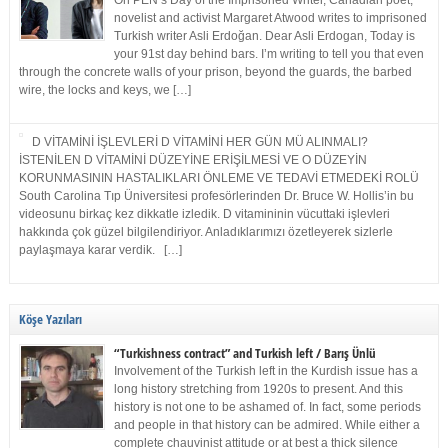
On PEN’s Day of the Imprisoned Writer, Canadian poet,
novelist and activist Margaret Atwood writes to imprisoned
Turkish writer Asli Erdoğan. Dear Asli Erdogan, Today is
your 91st day behind bars. I’m writing to tell you that even
through the concrete walls of your prison, beyond the guards, the barbed
wire, the locks and keys, we […]
D VİTAMİNİ İŞLEVLERİ D VİTAMİNİ HER GÜN MÜ ALINMALI?
İSTENİLEN D VİTAMİNİ DÜZEYİNE ERİŞİLMESİ VE O DÜZEYİN
KORUNMASININ HASTALIKLARI ÖNLEME VE TEDAVİ ETMEDEKİ ROLÜ
South Carolina Tıp Üniversitesi profesörlerinden Dr. Bruce W. Hollis’in bu
videosunu birkaç kez dikkatle izledik. D vitamininin vücuttaki işlevleri
hakkında çok güzel bilgilendiriyor. Anladıklarımızı özetleyerek sizlerle
paylaşmaya karar verdik. […]
Köşe Yazıları
“Turkishness contract” and Turkish left / Barış Ünlü
Involvement of the Turkish left in the Kurdish issue has a
long history stretching from 1920s to present. And this
history is not one to be ashamed of. In fact, some periods
and people in that history can be admired. While either a
complete chauvinist attitude or at best a thick silence