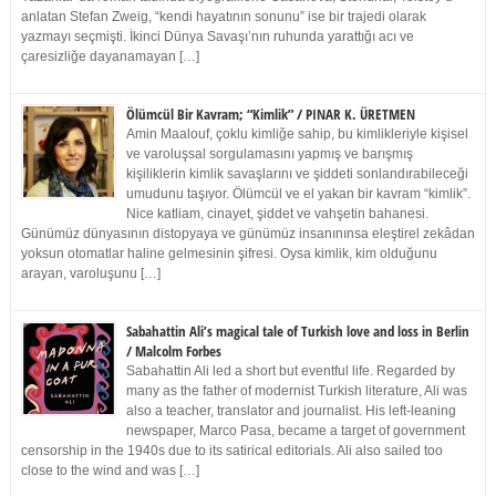
anlatan Stefan Zweig, “kendi hayatının sonunu” ise bir trajedi olarak
yazmayı seçmişti. İkinci Dünya Savaşı’nın ruhunda yarattığı acı ve
çaresizliğe dayanamayan […]
Ölümcül Bir Kavram; “Kimlik” / PINAR K. ÜRETMEN
Amin Maalouf, çoklu kimliğe sahip, bu kimlikleriyle kişisel
ve varoluşsal sorgulamasını yapmış ve barışmış
kişiliklerin kimlik savaşlarını ve şiddeti sonlandırabileceği
umudunu taşıyor. Ölümcül ve el yakan bir kavram “kimlik”.
Nice katliam, cinayet, şiddet ve vahşetin bahanesi.
Günümüz dünyasının distopyaya ve günümüz insanınınsa eleştirel zekâdan
yoksun otomatlar haline gelmesinin şifresi. Oysa kimlik, kim olduğunu
arayan, varoluşunu […]
Sabahattin Ali’s magical tale of Turkish love and loss in Berlin
/ Malcolm Forbes
Sabahattin Ali led a short but eventful life. Regarded by
many as the father of modernist Turkish literature, Ali was
also a teacher, translator and journalist. His left-leaning
newspaper, Marco Pasa, became a target of government
censorship in the 1940s due to its satirical editorials. Ali also sailed too
close to the wind and was […]