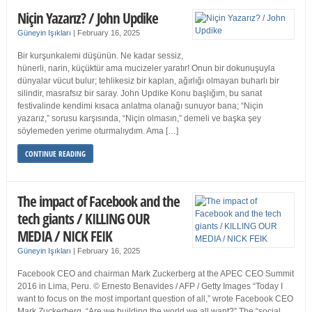
Niçin Yazarız? / John Updike
Güneyin Işıkları
|
February 16, 2025
Bir kurşunkalemi düşünün. Ne kadar sessiz,
hünerli, narin, küçüktür ama mucizeler yaratır! Onun bir dokunuşuyla
dünyalar vücut bulur; tehlikesiz bir kaplan, ağırlığı olmayan buharlı bir
silindir, masrafsız bir saray. John Updike Konu başlığım, bu sanat
festivalinde kendimi kısaca anlatma olanağı sunuyor bana; “Niçin
yazarız,” sorusu karşısında, “Niçin olmasın,” demeli ve başka şey
söylemeden yerime oturmalıydım. Ama […]
CONTINUE READING
The impact of Facebook and the
tech giants / KILLING OUR
MEDIA / NICK FEIK
Güneyin Işıkları
|
February 16, 2025
Facebook CEO and chairman Mark Zuckerberg at the APEC CEO Summit
2016 in Lima, Peru. © Ernesto Benavides / AFP / Getty Images “Today I
want to focus on the most important question of all,” wrote Facebook CEO
Mark Zuckerberg. “Are we building the world we all want?” The “social