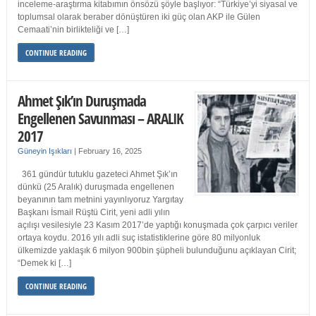
inceleme-araştırma kitabımın önsözü şöyle başlıyor: “Türkiye’yi siyasal ve
toplumsal olarak beraber dönüştüren iki güç olan AKP ile Gülen
Cemaati’nin birlikteliği ve […]
CONTINUE READING
Ahmet Şık’ın Duruşmada
Engellenen Savunması – ARALIK
2017
Güneyin Işıkları
|
February 16, 2025
361 gündür tutuklu gazeteci Ahmet Şık’ın
dünkü (25 Aralık) duruşmada engellenen
beyanının tam metnini yayınlıyoruz Yargıtay
Başkanı İsmail Rüştü Cirit, yeni adli yılın
açılışı vesilesiyle 23 Kasım 2017’de yaptığı konuşmada çok çarpıcı veriler
ortaya koydu. 2016 yılı adli suç istatistiklerine göre 80 milyonluk
ülkemizde yaklaşık 6 milyon 900bin şüpheli bulunduğunu açıklayan Cirit;
“Demek ki […]
CONTINUE READING