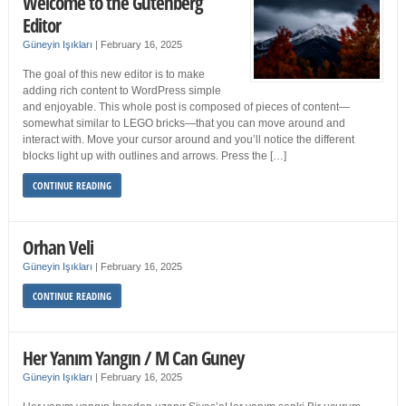
Welcome to the Gutenberg
Editor
Güneyin Işıkları
|
February 16, 2025
The goal of this new editor is to make
adding rich content to WordPress simple
and enjoyable. This whole post is composed of pieces of content—
somewhat similar to LEGO bricks—that you can move around and
interact with. Move your cursor around and you’ll notice the different
blocks light up with outlines and arrows. Press the […]
CONTINUE READING
Orhan Veli
Güneyin Işıkları
|
February 16, 2025
CONTINUE READING
Her Yanım Yangın / M Can Guney
Güneyin Işıkları
|
February 16, 2025