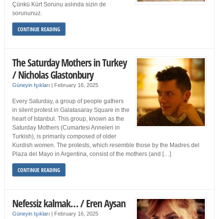
Çünkü Kürt Sorunu aslında sizin de
sorununuz.
CONTINUE READING
The Saturday Mothers in Turkey
/ Nicholas Glastonbury
Güneyin Işıkları
|
February 16, 2025
Every Saturday, a group of people gathers
in silent protest in Galatasaray Square in the
heart of Istanbul. This group, known as the
Saturday Mothers (Cumartesi Anneleri in
Turkish), is primarily composed of older
Kurdish women. The protests, which resemble those by the Madres del
Plaza del Mayo in Argentina, consist of the mothers (and […]
CONTINUE READING
Nefessiz kalmak… / Eren Aysan
Güneyin Işıkları
|
February 16, 2025