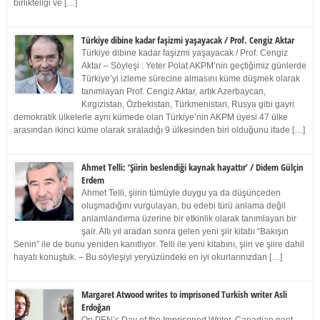
birlikteliği ve […]
Türkiye dibine kadar faşizmi yaşayacak / Prof. Cengiz Aktar
Türkiye dibine kadar faşizmi yaşayacak / Prof. Cengiz
Aktar – Söyleşi : Yeter Polat AKPM’nin geçtiğimiz günlerde
Türkiye’yi izleme sürecine almasını küme düşmek olarak
tanımlayan Prof. Cengiz Aktar, artık Azerbaycan,
Kırgızistan, Özbekistan, Türkmenistan, Rusya gibi gayri
demokratik ülkelerle aynı kümede olan Türkiye’nin AKPM üyesi 47 ülke
arasından ikinci küme olarak sıraladığı 9 ülkesinden biri olduğunu ifade […]
Ahmet Telli: ‘Şiirin beslendiği kaynak hayattır’ / Didem Gülçin
Erdem
Ahmet Telli, şiirin tümüyle duygu ya da düşünceden
oluşmadığını vurgulayan, bu edebi türü anlama değil
anlamlandırma üzerine bir etkinlik olarak tanımlayan bir
şair. Altı yıl aradan sonra gelen yeni şiir kitabı “Bakışın
Senin” ile de bunu yeniden kanıtlıyor. Telli ile yeni kitabını, şiiri ve şiire dahil
hayatı konuştuk. – Bu söyleşiyi yeryüzündeki en iyi okurlarınızdan […]
Margaret Atwood writes to imprisoned Turkish writer Asli
Erdoğan