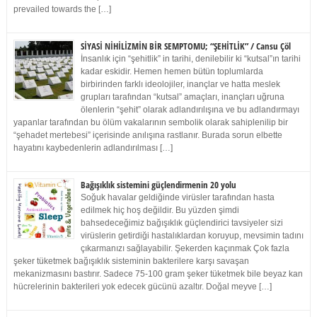
prevailed towards the […]
SİYASİ NİHİLİZMİN BİR SEMPTOMU; “ŞEHİTLİK” / Cansu Çöl
İnsanlık için “şehitlik” in tarihi, denilebilir ki “kutsal”ın tarihi
kadar eskidir. Hemen hemen bütün toplumlarda
birbirinden farklı ideolojiler, inançlar ve hatta meslek
grupları tarafından “kutsal” amaçları, inançları uğruna
ölenlerin “şehit” olarak adlandırılışına ve bu adlandırmayı
yapanlar tarafından bu ölüm vakalarının sembolik olarak sahiplenilip bir
“şehadet mertebesi” içerisinde anılışına rastlanır. Burada sorun elbette
hayatını kaybedenlerin adlandırılması […]
Bağışıklık sistemini güçlendirmenin 20 yolu
Soğuk havalar geldiğinde virüsler tarafından hasta
edilmek hiç hoş değildir. Bu yüzden şimdi
bahsedeceğimiz bağışıklık güçlendirici tavsiyeler sizi
virüslerin getirdiği hastalıklardan koruyup, mevsimin tadını
çıkarmanızı sağlayabilir. Şekerden kaçınmak Çok fazla
şeker tüketmek bağışıklık sisteminin bakterilere karşı savaşan
mekanizmasını bastırır. Sadece 75-100 gram şeker tüketmek bile beyaz kan
hücrelerinin bakterileri yok edecek gücünü azaltır. Doğal meyve […]