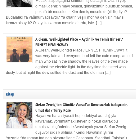
Mutlak tıraş bıçağına sinirlenmiş olacağım. Otların yeşil
olması, denizin mavi olması, gökyüzünün bulutsuz olması,
pekalâ bir meseledir. Kim demiş mesele değildir, diye?
Budalalık! Ya yağmur yağsaydı? Ya otların yeşili mor, ya denizin mavisi
kırmızı olsaydı? Olsaydı o zaman mesele olurdu, işte. […]
A Clean, Well-Lighted Place – Aydınlık ve Temiz Bir Yer /
ERNEST HEMINGWAY
A Clean, Well-Lighted Place / ERNEST HEMINGWAY It
was very late and everyone had left the cafe except an old
man who sat in the shadow the leaves of the tree made
against the electric light. In the day time the street was
dusty, but at night the dew settled the dust and the old man […]
Kitap
Stefan Zweig’ten Gündüz Vassaf’a: Umutsuzluk bulaşıcıdır,
umut da! / Türey Köse
Hayatı ve hatta siyaseti hep edebiyat aracılığıyla
kavramak, yorumlamak isteyen bir okur olarak bu
umutsuzluk günlerinde Avusturyalı yazar Stefan Zweig
düşüyor sık sık aklıma. “Kendi Hayatının Şiirini
Yazanlar”da roman tadında biyografilerle Casanova, Stendhal, Tolstoy’u