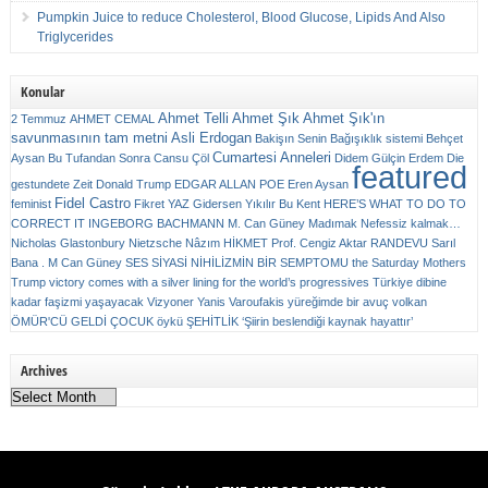
Pumpkin Juice to reduce Cholesterol, Blood Glucose, Lipids And Also
Triglycerides
Konular
Ahmet Telli
Ahmet Şık
Ahmet Şık'ın
2 Temmuz
AHMET CEMAL
savunmasının tam metni
Asli Erdogan
Bakişın Senin
Bağışıklık sistemi
Behçet
Cumartesi Anneleri
Aysan
Bu Tufandan Sonra
Cansu Çöl
Didem Gülçin Erdem
Die
featured
gestundete Zeit
Donald Trump
EDGAR ALLAN POE
Eren Aysan
Fidel Castro
feminist
Fikret YAZ
Gidersen Yıkılır Bu Kent
HERE’S WHAT TO DO TO
CORRECT IT
INGEBORG BACHMANN
M. Can Güney
Madımak
Nefessiz kalmak…
Nicholas Glastonbury
Nietzsche
Nâzım HİKMET
Prof. Cengiz Aktar
RANDEVU
Sarıl
Bana . M Can Güney
SES
SİYASİ NİHİLİZMİN BİR SEMPTOMU
the Saturday Mothers
Trump victory comes with a silver lining for the world’s progressives
Türkiye dibine
kadar faşizmi yaşayacak
Vizyoner
Yanis Varoufakis
yüreğimde bir avuç volkan
ÖMÜR'CÜ GELDİ ÇOCUK
öykü
ŞEHİTLİK
‘Şiirin beslendiği kaynak hayattır’
Archives
Archives