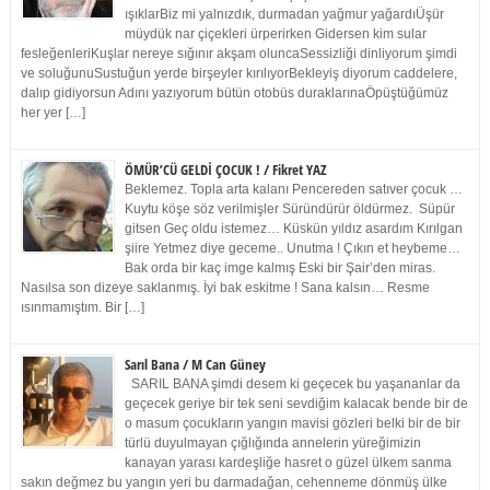
ışıklarBiz mi yalnızdık, durmadan yağmur yağardıÜşür
müydük nar çiçekleri ürperirken Gidersen kim sular
fesleğenleriKuşlar nereye sığınır akşam oluncaSessizliği dinliyorum şimdi
ve soluğunuSustuğun yerde birşeyler kırılıyorBekleyiş diyorum caddelere,
dalıp gidiyorsun Adını yazıyorum bütün otobüs duraklarınaÖpüştüğümüz
her yer […]
ÖMÜR’CÜ GELDİ ÇOCUK ! / Fikret YAZ
Beklemez. Topla arta kalanı Pencereden satıver çocuk …
Kuytu köşe söz verilmişler Süründürür öldürmez. Süpür
gitsen Geç oldu istemez… Küskün yıldız asardım Kırılgan
şiire Yetmez diye geceme.. Unutma ! Çıkın et heybeme…
Bak orda bir kaç imge kalmış Eski bir Şair’den miras.
Nasılsa son dizeye saklanmış. İyi bak eskitme ! Sana kalsın… Resme
ısınmamıştım. Bir […]
Sarıl Bana / M Can Güney
SARIL BANA şimdi desem ki geçecek bu yaşananlar da
geçecek geriye bir tek seni sevdiğim kalacak bende bir de
o masum çocukların yangın mavisi gözleri belki bir de bir
türlü duyulmayan çığlığında annelerin yüreğimizin
kanayan yarası kardeşliğe hasret o güzel ülkem sanma
sakın değmez bu yangın yeri bu darmadağan, cehenneme dönmüş ülke