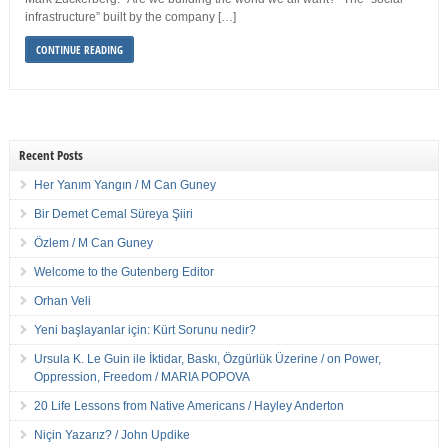
infrastructure” built by the company […]
CONTINUE READING
Recent Posts
Her Yanım Yangın / M Can Guney
Bir Demet Cemal Süreya Şiiri
Özlem / M Can Guney
Welcome to the Gutenberg Editor
Orhan Veli
Yeni başlayanlar için: Kürt Sorunu nedir?
Ursula K. Le Guin ile İktidar, Baskı, Özgürlük Üzerine / on Power,
Oppression, Freedom / MARIA POPOVA
20 Life Lessons from Native Americans / Hayley Anderton
Niçin Yazarız? / John Updike