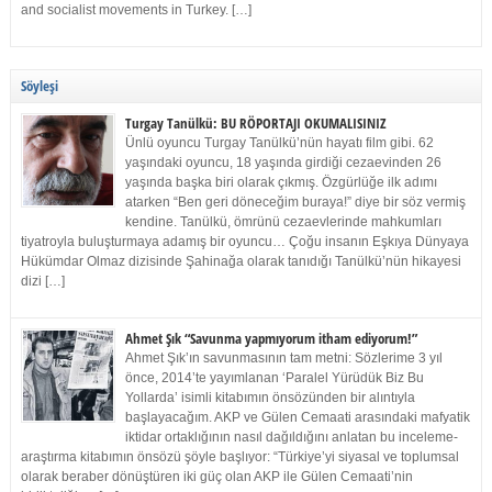
and socialist movements in Turkey. […]
Söyleşi
Turgay Tanülkü: BU RÖPORTAJI OKUMALISINIZ
Ünlü oyuncu Turgay Tanülkü’nün hayatı film gibi. 62
yaşındaki oyuncu, 18 yaşında girdiği cezaevinden 26
yaşında başka biri olarak çıkmış. Özgürlüğe ilk adımı
atarken “Ben geri döneceğim buraya!” diye bir söz vermiş
kendine. Tanülkü, ömrünü cezaevlerinde mahkumları
tiyatroyla buluşturmaya adamış bir oyuncu… Çoğu insanın Eşkıya Dünyaya
Hükümdar Olmaz dizisinde Şahinağa olarak tanıdığı Tanülkü’nün hikayesi
dizi […]
Ahmet Şık “Savunma yapmıyorum itham ediyorum!”
Ahmet Şık’ın savunmasının tam metni: Sözlerime 3 yıl
önce, 2014’te yayımlanan ‘Paralel Yürüdük Biz Bu
Yollarda’ isimli kitabımın önsözünden bir alıntıyla
başlayacağım. AKP ve Gülen Cemaati arasındaki mafyatik
iktidar ortaklığının nasıl dağıldığını anlatan bu inceleme-
araştırma kitabımın önsözü şöyle başlıyor: “Türkiye’yi siyasal ve toplumsal
olarak beraber dönüştüren iki güç olan AKP ile Gülen Cemaati’nin