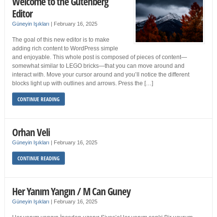
Welcome to the Gutenberg
Editor
Güneyin Işıkları
|
February 16, 2025
The goal of this new editor is to make
adding rich content to WordPress simple
and enjoyable. This whole post is composed of pieces of content—
somewhat similar to LEGO bricks—that you can move around and
interact with. Move your cursor around and you’ll notice the different
blocks light up with outlines and arrows. Press the […]
CONTINUE READING
Orhan Veli
Güneyin Işıkları
|
February 16, 2025
CONTINUE READING
Her Yanım Yangın / M Can Guney
Güneyin Işıkları
|
February 16, 2025