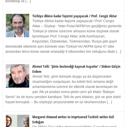
birlikteliği ve […]
Türkiye dibine kadar faşizmi yaşayacak / Prof. Cengiz Aktar
Türkiye dibine kadar faşizmi yaşayacak / Prof. Cengiz
Aktar – Söyleşi : Yeter Polat AKPM’nin geçtiğimiz günlerde
Türkiye’yi izleme sürecine almasını küme düşmek olarak
tanımlayan Prof. Cengiz Aktar, artık Azerbaycan,
Kırgızistan, Özbekistan, Türkmenistan, Rusya gibi gayri
demokratik ülkelerle aynı kümede olan Türkiye’nin AKPM üyesi 47 ülke
arasından ikinci küme olarak sıraladığı 9 ülkesinden biri olduğunu ifade […]
Ahmet Telli: ‘Şiirin beslendiği kaynak hayattır’ / Didem Gülçin
Erdem
Ahmet Telli, şiirin tümüyle duygu ya da düşünceden
oluşmadığını vurgulayan, bu edebi türü anlama değil
anlamlandırma üzerine bir etkinlik olarak tanımlayan bir
şair. Altı yıl aradan sonra gelen yeni şiir kitabı “Bakışın
Senin” ile de bunu yeniden kanıtlıyor. Telli ile yeni kitabını, şiiri ve şiire dahil
hayatı konuştuk. – Bu söyleşiyi yeryüzündeki en iyi okurlarınızdan […]
Margaret Atwood writes to imprisoned Turkish writer Asli
Erdoğan