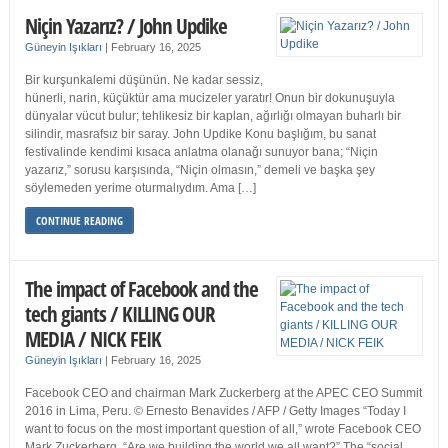
Niçin Yazarız? / John Updike
Güneyin Işıkları
|
February 16, 2025
Bir kurşunkalemi düşünün. Ne kadar sessiz,
hünerli, narin, küçüktür ama mucizeler yaratır! Onun bir dokunuşuyla
dünyalar vücut bulur; tehlikesiz bir kaplan, ağırlığı olmayan buharlı bir
silindir, masrafsız bir saray. John Updike Konu başlığım, bu sanat
festivalinde kendimi kısaca anlatma olanağı sunuyor bana; “Niçin
yazarız,” sorusu karşısında, “Niçin olmasın,” demeli ve başka şey
söylemeden yerime oturmalıydım. Ama […]
CONTINUE READING
The impact of Facebook and the
tech giants / KILLING OUR
MEDIA / NICK FEIK
Güneyin Işıkları
|
February 16, 2025
Facebook CEO and chairman Mark Zuckerberg at the APEC CEO Summit
2016 in Lima, Peru. © Ernesto Benavides / AFP / Getty Images “Today I
want to focus on the most important question of all,” wrote Facebook CEO
Mark Zuckerberg. “Are we building the world we all want?” The “social