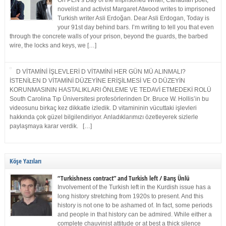
On PEN’s Day of the Imprisoned Writer, Canadian poet,
novelist and activist Margaret Atwood writes to imprisoned
Turkish writer Asli Erdoğan. Dear Asli Erdogan, Today is
your 91st day behind bars. I’m writing to tell you that even
through the concrete walls of your prison, beyond the guards, the barbed
wire, the locks and keys, we […]
D VİTAMİNİ İŞLEVLERİ D VİTAMİNİ HER GÜN MÜ ALINMALI?
İSTENİLEN D VİTAMİNİ DÜZEYİNE ERİŞİLMESİ VE O DÜZEYİN
KORUNMASININ HASTALIKLARI ÖNLEME VE TEDAVİ ETMEDEKİ ROLÜ
South Carolina Tıp Üniversitesi profesörlerinden Dr. Bruce W. Hollis’in bu
videosunu birkaç kez dikkatle izledik. D vitamininin vücuttaki işlevleri
hakkında çok güzel bilgilendiriyor. Anladıklarımızı özetleyerek sizlerle
paylaşmaya karar verdik. […]
Köşe Yazıları
“Turkishness contract” and Turkish left / Barış Ünlü
Involvement of the Turkish left in the Kurdish issue has a
long history stretching from 1920s to present. And this
history is not one to be ashamed of. In fact, some periods
and people in that history can be admired. While either a
complete chauvinist attitude or at best a thick silence