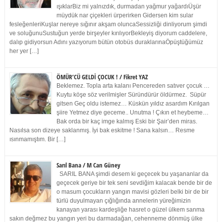
ışıklarBiz mi yalnızdık, durmadan yağmur yağardıÜşür
müydük nar çiçekleri ürperirken Gidersen kim sular
fesleğenleriKuşlar nereye sığınır akşam oluncaSessizliği dinliyorum şimdi
ve soluğunuSustuğun yerde birşeyler kırılıyorBekleyiş diyorum caddelere,
dalıp gidiyorsun Adını yazıyorum bütün otobüs duraklarınaÖpüştüğümüz
her yer […]
ÖMÜR’CÜ GELDİ ÇOCUK ! / Fikret YAZ
Beklemez. Topla arta kalanı Pencereden satıver çocuk …
Kuytu köşe söz verilmişler Süründürür öldürmez. Süpür
gitsen Geç oldu istemez… Küskün yıldız asardım Kırılgan
şiire Yetmez diye geceme.. Unutma ! Çıkın et heybeme…
Bak orda bir kaç imge kalmış Eski bir Şair’den miras.
Nasılsa son dizeye saklanmış. İyi bak eskitme ! Sana kalsın… Resme
ısınmamıştım. Bir […]
Sarıl Bana / M Can Güney
SARIL BANA şimdi desem ki geçecek bu yaşananlar da
geçecek geriye bir tek seni sevdiğim kalacak bende bir de
o masum çocukların yangın mavisi gözleri belki bir de bir
türlü duyulmayan çığlığında annelerin yüreğimizin
kanayan yarası kardeşliğe hasret o güzel ülkem sanma
sakın değmez bu yangın yeri bu darmadağan, cehenneme dönmüş ülke