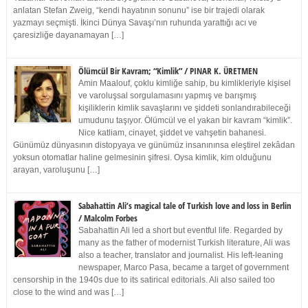
anlatan Stefan Zweig, “kendi hayatının sonunu” ise bir trajedi olarak
yazmayı seçmişti. İkinci Dünya Savaşı’nın ruhunda yarattığı acı ve
çaresizliğe dayanamayan […]
Ölümcül Bir Kavram; “Kimlik” / PINAR K. ÜRETMEN
Amin Maalouf, çoklu kimliğe sahip, bu kimlikleriyle kişisel
ve varoluşsal sorgulamasını yapmış ve barışmış
kişiliklerin kimlik savaşlarını ve şiddeti sonlandırabileceği
umudunu taşıyor. Ölümcül ve el yakan bir kavram “kimlik”.
Nice katliam, cinayet, şiddet ve vahşetin bahanesi.
Günümüz dünyasının distopyaya ve günümüz insanınınsa eleştirel zekâdan
yoksun otomatlar haline gelmesinin şifresi. Oysa kimlik, kim olduğunu
arayan, varoluşunu […]
Sabahattin Ali’s magical tale of Turkish love and loss in Berlin
/ Malcolm Forbes
Sabahattin Ali led a short but eventful life. Regarded by
many as the father of modernist Turkish literature, Ali was
also a teacher, translator and journalist. His left-leaning
newspaper, Marco Pasa, became a target of government
censorship in the 1940s due to its satirical editorials. Ali also sailed too
close to the wind and was […]