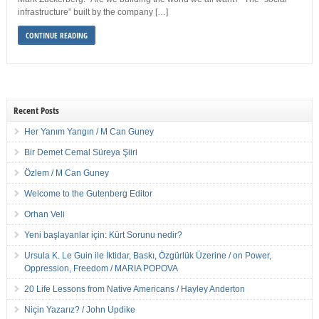
infrastructure” built by the company […]
CONTINUE READING
Recent Posts
Her Yanım Yangın / M Can Guney
Bir Demet Cemal Süreya Şiiri
Özlem / M Can Guney
Welcome to the Gutenberg Editor
Orhan Veli
Yeni başlayanlar için: Kürt Sorunu nedir?
Ursula K. Le Guin ile İktidar, Baskı, Özgürlük Üzerine / on Power,
Oppression, Freedom / MARIA POPOVA
20 Life Lessons from Native Americans / Hayley Anderton
Niçin Yazarız? / John Updike