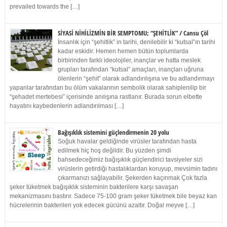
prevailed towards the […]
SİYASİ NİHİLİZMİN BİR SEMPTOMU; “ŞEHİTLİK” / Cansu Çöl
İnsanlık için “şehitlik” in tarihi, denilebilir ki “kutsal”ın tarihi
kadar eskidir. Hemen hemen bütün toplumlarda
birbirinden farklı ideolojiler, inançlar ve hatta meslek
grupları tarafından “kutsal” amaçları, inançları uğruna
ölenlerin “şehit” olarak adlandırılışına ve bu adlandırmayı
yapanlar tarafından bu ölüm vakalarının sembolik olarak sahiplenilip bir
“şehadet mertebesi” içerisinde anılışına rastlanır. Burada sorun elbette
hayatını kaybedenlerin adlandırılması […]
Bağışıklık sistemini güçlendirmenin 20 yolu
Soğuk havalar geldiğinde virüsler tarafından hasta
edilmek hiç hoş değildir. Bu yüzden şimdi
bahsedeceğimiz bağışıklık güçlendirici tavsiyeler sizi
virüslerin getirdiği hastalıklardan koruyup, mevsimin tadını
çıkarmanızı sağlayabilir. Şekerden kaçınmak Çok fazla
şeker tüketmek bağışıklık sisteminin bakterilere karşı savaşan
mekanizmasını bastırır. Sadece 75-100 gram şeker tüketmek bile beyaz kan
hücrelerinin bakterileri yok edecek gücünü azaltır. Doğal meyve […]