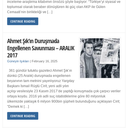
inceleme-araştırma kitabımın önsözü şöyle başlıyor: “Türkiye’yi siyasal ve
toplumsal olarak beraber dönüştüren iki güç olan AKP ile Gülen
Cemaati’nin birlikteliği ve […]
CONTINUE READING
Ahmet Şık’ın Duruşmada
Engellenen Savunması – ARALIK
2017
Güneyin Işıkları
|
February 16, 2025
361 gündür tutuklu gazeteci Ahmet Şık’ın
dünkü (25 Aralık) duruşmada engellenen
beyanının tam metnini yayınlıyoruz Yargıtay
Başkanı İsmail Rüştü Cirit, yeni adli yılın
açılışı vesilesiyle 23 Kasım 2017’de yaptığı konuşmada çok çarpıcı veriler
ortaya koydu. 2016 yılı adli suç istatistiklerine göre 80 milyonluk
ülkemizde yaklaşık 6 milyon 900bin şüpheli bulunduğunu açıklayan Cirit;
“Demek ki […]
CONTINUE READING