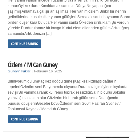
Her yanım yangın İnceden uzanır Sivas’aHer yanım sanki Bir uçurum
kenarıÖylece durur Kımıldamaz sanırsın DünyaNe yapacağını
şaşırmışAnlamaya çalışır anlaşılmazı Her yanım özlem Birikir bir nehrin
getirdiklerinde usulcaHer yanım gülüşleri Sımsıcak sarılır boynuma Sonra
birden düşer kara bulutlarHer yanım sanki Öfkeden sırılsıklam Şu yorgun
yürekte Durdurulamaz bir kavga Kurtul elem ellerinden gülüm Artık uğraş
zamanıdırArtık denizin […]
CONTINUE READING
Özlem / M Can Guney
Güneyin Işıkları
|
February 16, 2025
Bilmiyorum gülümKaç kez doğdu güneşKaç kez kızıllaştı dağların
tepeleriÖzledim seni Bir yanımda okyanusDuramaz işte öylece kıyılarda
sevişirBir yanımdaYanık kül rengi toprak sessizliğiSalınıp dururSokulur
yalnızlığıma kokun olur Gözlerim bir buruk gülümsemeDudağımda
buğusu öpüşlerinGeceler boyuÖzledim seni 2004 Haziran Sydney /
Toplumsal Kaynak / Memduh Güney
CONTINUE READING