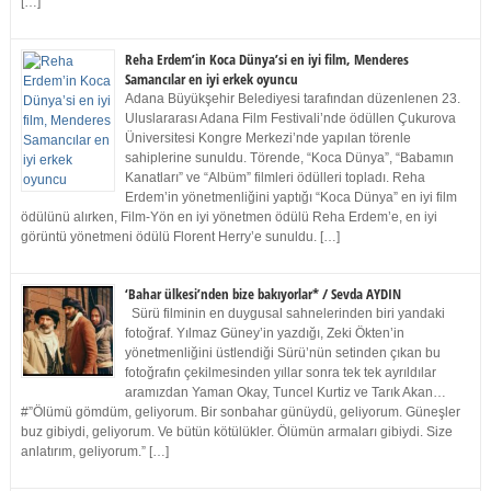
[…]
Reha Erdem’in Koca Dünya’si en iyi film, Menderes
Samancılar en iyi erkek oyuncu
Adana Büyükşehir Belediyesi tarafından düzenlenen 23.
Uluslararası Adana Film Festivali’nde ödüllen Çukurova
Üniversitesi Kongre Merkezi’nde yapılan törenle
sahiplerine sunuldu. Törende, “Koca Dünya”, “Babamın
Kanatları” ve “Albüm” filmleri ödülleri topladı. Reha
Erdem’in yönetmenliğini yaptığı “Koca Dünya” en iyi film
ödülünü alırken, Film-Yön en iyi yönetmen ödülü Reha Erdem’e, en iyi
görüntü yönetmeni ödülü Florent Herry’e sunuldu. […]
‘Bahar ülkesi’nden bize bakıyorlar* / Sevda AYDIN
Sürü filminin en duygusal sahnelerinden biri yandaki
fotoğraf. Yılmaz Güney’in yazdığı, Zeki Ökten’in
yönetmenliğini üstlendiği Sürü’nün setinden çıkan bu
fotoğrafın çekilmesinden yıllar sonra tek tek ayrıldılar
aramızdan Yaman Okay, Tuncel Kurtiz ve Tarık Akan…
#”Ölümü gömdüm, geliyorum. Bir sonbahar günüydü, geliyorum. Güneşler
buz gibiydi, geliyorum. Ve bütün kötülükler. Ölümün armaları gibiydi. Size
anlatırım, geliyorum.” […]