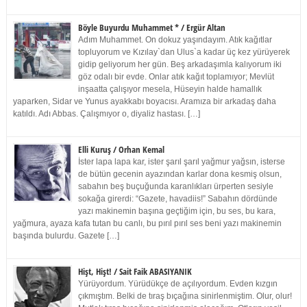
Böyle Buyurdu Muhammet * / Ergür Altan
Adım Muhammet. On dokuz yaşındayım. Atık kağıtlar
topluyorum ve Kızılay`dan Ulus`a kadar üç kez yürüyerek
gidip geliyorum her gün. Beş arkadaşımla kalıyorum iki
göz odalı bir evde. Onlar atık kağıt toplamıyor; Mevlüt
inşaatta çalışıyor mesela, Hüseyin halde hamallık
yaparken, Sidar ve Yunus ayakkabı boyacısı. Aramıza bir arkadaş daha
katıldı. Adı Abbas. Çalışmıyor o, diyaliz hastası. […]
Elli Kuruş / Orhan Kemal
İster lapa lapa kar, ister şarıl şarıl yağmur yağsın, isterse
de bütün gecenin ayazından karlar dona kesmiş olsun,
sabahın beş buçuğunda karanlıkları ürperten sesiyle
sokağa girerdi: “Gazete, havadiis!” Sabahın dördünde
yazı makinemin başına geçtiğim için, bu ses, bu kara,
yağmura, ayaza kafa tutan bu canlı, bu pırıl pırıl ses beni yazı makinemin
başında bulurdu. Gazete […]
Hişt, Hişt! / Sait Faik ABASIYANIK
Yürüyordum. Yürüdükçe de açılıyordum. Evden kızgın
çıkmıştım. Belki de tıraş bıçağına sinirlenmiştim. Olur, olur!