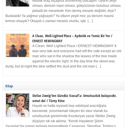
Mutlak tıraş bıçağına sinirlenmiş olacağım. Otların yeşil
olması, denizin mavi olması, gökyüzünün bulutsuz olması,
pekalâ bir meseledir. Kim demiş mesele değildir, diye?
Budalalık! Ya yağmur yağsaydı? Ya otların yeşili mor, ya denizin mavisi
kırmızı olsaydı? Olsaydı o zaman mesele olurdu, işte. […]
A Clean, Well-Lighted Place – Aydınlık ve Temiz Bir Yer /
ERNEST HEMINGWAY
A Clean, Well-Lighted Place / ERNEST HEMINGWAY It
was very late and everyone had left the cafe except an old
man who sat in the shadow the leaves of the tree made
against the electric light. In the day time the street was
dusty, but at night the dew settled the dust and the old man […]
Kitap
Stefan Zweig’ten Gündüz Vassaf’a: Umutsuzluk bulaşıcıdır,
umut da! / Türey Köse
Hayatı ve hatta siyaseti hep edebiyat aracılığıyla
kavramak, yorumlamak isteyen bir okur olarak bu
umutsuzluk günlerinde Avusturyalı yazar Stefan Zweig
düşüyor sık sık aklıma. “Kendi Hayatının Şiirini
Yazanlar”da roman tadında biyografilerle Casanova, Stendhal, Tolstoy’u