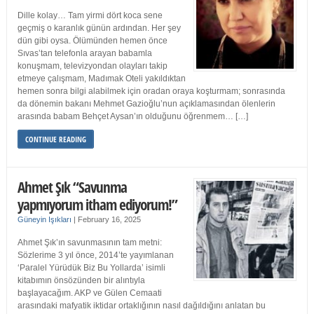
Dille kolay… Tam yirmi dört koca sene
geçmiş o karanlık günün ardından. Her şey
dün gibi oysa. Ölümünden hemen önce
Sıvas’tan telefonla arayan babamla
konuşmam, televizyondan olayları takip
etmeye çalışmam, Madımak Oteli yakıldıktan
hemen sonra bilgi alabilmek için oradan oraya koşturmam; sonrasında
da dönemin bakanı Mehmet Gazioğlu’nun açıklamasından ölenlerin
arasında babam Behçet Aysan’ın olduğunu öğrenmem… […]
CONTINUE READING
Ahmet Şık “Savunma
yapmıyorum itham ediyorum!”
Güneyin Işıkları
|
February 16, 2025
Ahmet Şık’ın savunmasının tam metni:
Sözlerime 3 yıl önce, 2014’te yayımlanan
‘Paralel Yürüdük Biz Bu Yollarda’ isimli
kitabımın önsözünden bir alıntıyla
başlayacağım. AKP ve Gülen Cemaati
arasındaki mafyatik iktidar ortaklığının nasıl dağıldığını anlatan bu