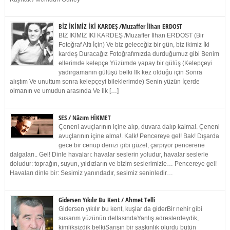
BİZ İKİMİZ İKİ KARDEŞ /Muzaffer İlhan ERDOST
BİZ İKİMİZ İKİ KARDEŞ /Muzaffer İlhan ERDOST (Bir
Fotoğraf Altı İçin) Ve biz geleceğiz bir gün, biz ikimiz İki
kardeş Duracağız Fotoğrafımızda durduğumuz gibi Benim
ellerimde kelepçe Yüzümde yapay bir gülüş (Kelepçeyi
yadırgamanın gülüşü belki İlk kez olduğu için Sonra
alıştım Ve unuttum sonra kelepçeyi bileklerimde) Senin yüzün İçerde
olmanın ve umudun arasında Ve ilk […]
SES / Nâzım HİKMET
Çeneni avuçlarının içine alıp, duvara dalıp kalma!. Çeneni
avuçlarının içine alma!. Kalk! Pencereye gel! Bak! Dışarda
gece bir cenup denizi gibi güzel, çarpıyor pencerene
dalgaları.. Gel! Dinle havaları: havalar seslerin yoludur, havalar seslerle
doludur: toprağın, suyun, yıldızların ve bizim seslerimizle… Pencereye gel!
Havaları dinle bir: Sesimiz yanındadır, sesimiz seninledir…
Gidersen Yıkılır Bu Kent / Ahmet Telli
Gidersen yıkılır bu kent, kuşlar da giderBir nehir gibi
susarım yüzünün deltasındaYanlış adreslerdeydik,
kimliksizdik belkiSarışın bir şaşkınlık olurdu bütün