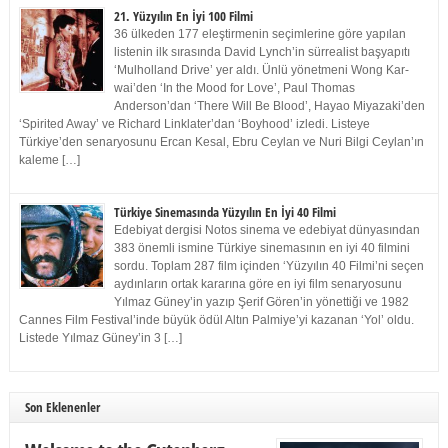
21. Yüzyılın En İyi 100 Filmi
36 ülkeden 177 eleştirmenin seçimlerine göre yapılan
listenin ilk sırasında David Lynch’in sürrealist başyapıtı
‘Mulholland Drive’ yer aldı. Ünlü yönetmeni Wong Kar-
wai’den ‘In the Mood for Love’, Paul Thomas
Anderson’dan ‘There Will Be Blood’, Hayao Miyazaki’den
‘Spirited Away’ ve Richard Linklater’dan ‘Boyhood’ izledi. Listeye
Türkiye’den senaryosunu Ercan Kesal, Ebru Ceylan ve Nuri Bilgi Ceylan’ın
kaleme […]
Türkiye Sinemasında Yüzyılın En İyi 40 Filmi
Edebiyat dergisi Notos sinema ve edebiyat dünyasından
383 önemli ismine Türkiye sinemasının en iyi 40 filmini
sordu. Toplam 287 film içinden ‘Yüzyılın 40 Filmi’ni seçen
aydınların ortak kararına göre en iyi film senaryosunu
Yılmaz Güney’in yazıp Şerif Gören’in yönettiği ve 1982
Cannes Film Festival’inde büyük ödül Altın Palmiye’yi kazanan ‘Yol’ oldu.
Listede Yılmaz Güney’in 3 […]
Son Eklenenler