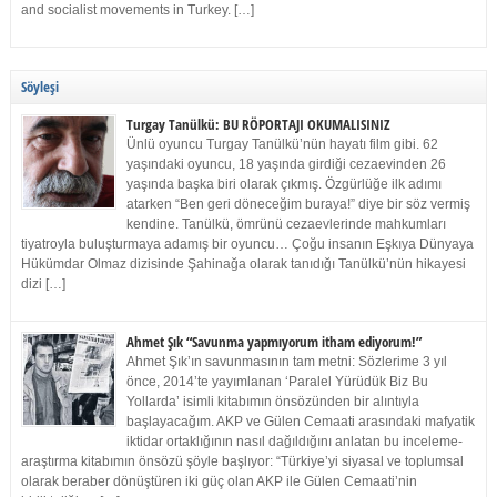
and socialist movements in Turkey. […]
Söyleşi
Turgay Tanülkü: BU RÖPORTAJI OKUMALISINIZ
Ünlü oyuncu Turgay Tanülkü’nün hayatı film gibi. 62
yaşındaki oyuncu, 18 yaşında girdiği cezaevinden 26
yaşında başka biri olarak çıkmış. Özgürlüğe ilk adımı
atarken “Ben geri döneceğim buraya!” diye bir söz vermiş
kendine. Tanülkü, ömrünü cezaevlerinde mahkumları
tiyatroyla buluşturmaya adamış bir oyuncu… Çoğu insanın Eşkıya Dünyaya
Hükümdar Olmaz dizisinde Şahinağa olarak tanıdığı Tanülkü’nün hikayesi
dizi […]
Ahmet Şık “Savunma yapmıyorum itham ediyorum!”
Ahmet Şık’ın savunmasının tam metni: Sözlerime 3 yıl
önce, 2014’te yayımlanan ‘Paralel Yürüdük Biz Bu
Yollarda’ isimli kitabımın önsözünden bir alıntıyla
başlayacağım. AKP ve Gülen Cemaati arasındaki mafyatik
iktidar ortaklığının nasıl dağıldığını anlatan bu inceleme-
araştırma kitabımın önsözü şöyle başlıyor: “Türkiye’yi siyasal ve toplumsal
olarak beraber dönüştüren iki güç olan AKP ile Gülen Cemaati’nin