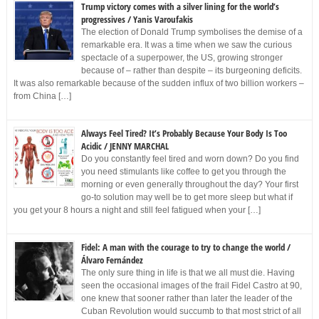
Trump victory comes with a silver lining for the world’s
progressives / Yanis Varoufakis
The election of Donald Trump symbolises the demise of a
remarkable era. It was a time when we saw the curious
spectacle of a superpower, the US, growing stronger
because of – rather than despite – its burgeoning deficits.
It was also remarkable because of the sudden influx of two billion workers –
from China […]
Always Feel Tired? It’s Probably Because Your Body Is Too
Acidic / JENNY MARCHAL
Do you constantly feel tired and worn down? Do you find
you need stimulants like coffee to get you through the
morning or even generally throughout the day? Your first
go-to solution may well be to get more sleep but what if
you get your 8 hours a night and still feel fatigued when your […]
Fidel: A man with the courage to try to change the world /
Álvaro Fernández
The only sure thing in life is that we all must die. Having
seen the occasional images of the frail Fidel Castro at 90,
one knew that sooner rather than later the leader of the
Cuban Revolution would succumb to that most strict of all