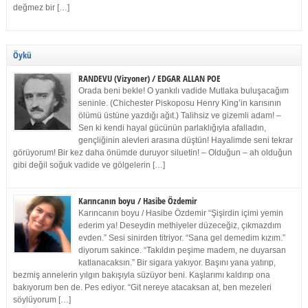
değmez bir […]
Öykü
RANDEVU (Vizyoner) / EDGAR ALLAN POE
Orada beni bekle! O yankılı vadide Mutlaka buluşacağım
seninle. (Chichester Piskoposu Henry King’in karısının
ölümü üstüne yazdığı ağıt.) Talihsiz ve gizemli adam! –
Sen ki kendi hayal gücünün parlaklığıyla afalladın,
gençliğinin alevleri arasına düştün! Hayalimde seni tekrar
görüyorum! Bir kez daha önümde duruyor siluetin! – Olduğun – ah olduğun
gibi değil soğuk vadide ve gölgelerin […]
Karıncanın boyu / Hasibe Özdemir
Karıncanın boyu / Hasibe Özdemir “Şişirdin içimi yemin
ederim ya! Deseydin methiyeler düzeceğiz, çıkmazdım
evden.” Sesi sinirden titriyor. “Sana gel demedim kızım.”
diyorum sakince. “Takıldın peşime madem, ne duyarsan
katlanacaksın.” Bir sigara yakıyor. Başını yana yatırıp,
bezmiş annelerin yılgın bakışıyla süzüyor beni. Kaşlarımı kaldırıp ona
bakıyorum ben de. Pes ediyor. “Git nereye atacaksan at, ben mezeleri
söylüyorum […]