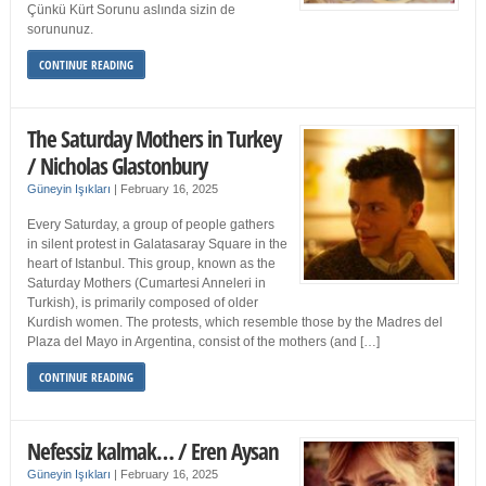
Çünkü Kürt Sorunu aslında sizin de
sorununuz.
CONTINUE READING
The Saturday Mothers in Turkey
/ Nicholas Glastonbury
Güneyin Işıkları
|
February 16, 2025
Every Saturday, a group of people gathers
in silent protest in Galatasaray Square in the
heart of Istanbul. This group, known as the
Saturday Mothers (Cumartesi Anneleri in
Turkish), is primarily composed of older
Kurdish women. The protests, which resemble those by the Madres del
Plaza del Mayo in Argentina, consist of the mothers (and […]
CONTINUE READING
Nefessiz kalmak… / Eren Aysan
Güneyin Işıkları
|
February 16, 2025