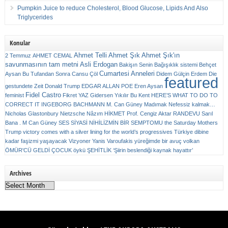
Pumpkin Juice to reduce Cholesterol, Blood Glucose, Lipids And Also
Triglycerides
Konular
Ahmet Telli
Ahmet Şık
Ahmet Şık'ın
2 Temmuz
AHMET CEMAL
savunmasının tam metni
Asli Erdogan
Bakişın Senin
Bağışıklık sistemi
Behçet
Cumartesi Anneleri
Aysan
Bu Tufandan Sonra
Cansu Çöl
Didem Gülçin Erdem
Die
featured
gestundete Zeit
Donald Trump
EDGAR ALLAN POE
Eren Aysan
Fidel Castro
feminist
Fikret YAZ
Gidersen Yıkılır Bu Kent
HERE’S WHAT TO DO TO
CORRECT IT
INGEBORG BACHMANN
M. Can Güney
Madımak
Nefessiz kalmak…
Nicholas Glastonbury
Nietzsche
Nâzım HİKMET
Prof. Cengiz Aktar
RANDEVU
Sarıl
Bana . M Can Güney
SES
SİYASİ NİHİLİZMİN BİR SEMPTOMU
the Saturday Mothers
Trump victory comes with a silver lining for the world’s progressives
Türkiye dibine
kadar faşizmi yaşayacak
Vizyoner
Yanis Varoufakis
yüreğimde bir avuç volkan
ÖMÜR'CÜ GELDİ ÇOCUK
öykü
ŞEHİTLİK
‘Şiirin beslendiği kaynak hayattır’
Archives
Archives