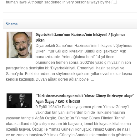
human laws. Although saddened in very personal ways by the […]
Sinema
Diyarbekirli Samo’nun Hazinses’inin hikâyesi! / Şeyhmus
Diken
Diyarbekirli Samo’nun Hazinses’inin hikâyesi! / Şeyhmus
Diken “Bir Gül gibi kıvraktır Bülbül gibi şakraktır Aşk
bana ızdıraptır Yeter ağlatma beni” 14 yıl önce
ölümünden hemen sonra, 2002’de yazdığım yazının son
paragrafında demiştim ki: “Diyarbekirliydi, Ermeniydi, hazin sesliydi ve
Samo’ydu. Belki de ardından söylenecek şarkısını yıllar evvel mezar taşına
kendisi kazımıştı. Duyan ağlar, gören ağlar, böyle […]
“Türk sinemasında oyunculuk Yılmaz Güney ile zirveye ulaşır”
Agâh Özgüç / KADİR İNCESU
9 Eylül 1984’te Paris’te yaşamını yitiren Yılmaz Güney’i
yakından tanıyan isimlerden biri de Türk sinemasının
yaşayan tarihçisi Agâh Özgüç. Özgüç’ün “Yılmaz Güney Filmleri Tarihi”
olarak adlandırdığı çalışması tam bir başvuru, temel bir kaynak kitabı olma
özelliği taşıyor. Özgüç ile Yılmaz Güney’i konuştuk. Yılmaz Güney ile nasıl
ve ne zaman tanıştınız? Yılmaz Güney’in Anadolu sinemalarında gösterimi