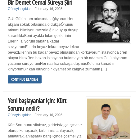
Bir Demet Cemal Süreya Şiiri
Güneyin Işıkları
|
February 16, 2025
GÜLGülün tam ortasında ağlıyorumHer
akşam sokak ortasında öldükçeÖnümü
arkamı bilmiyorumAzaldığını duyup duyup
karanlıktaBeni ayakta tutan gözlerinin
Ellerini alıyorum sabaha kadar
seviyorumEllerin beyaz tekrar beyaz tekrar
beyazEllerinin bu kadar beyaz olmasından korkuyorumİstasyonda tiren
oluyor birazBen bazan istasyonu bulamayan bir adamım Gülü alıyorum
yüzüme sürüyorumHer nasılsa sokağa düşmüşKolumu kanadımı
kırıyorumBir kan oluyor bir kıyamet bir çalgıVe zurnanın […]
CONTINUE READING
Yeni başlayanlar için: Kürt
Sorunu nedir?
Güneyin Işıkları
|
February 16, 2025
Kürt Sorununu silahsız, şiddetsiz, çatışmasız
oturup konuşarak, birbirimizi anlayarak,
anlatarak, anlaşarak barış içinde çözmeliyiz.