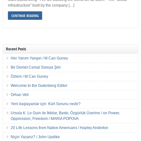
infrastructure” built by the company […]
CONTINUE READING
Recent Posts
Her Yanım Yangın / M Can Guney
Bir Demet Cemal Süreya Şiiri
Özlem / M Can Guney
Welcome to the Gutenberg Editor
Orhan Veli
Yeni başlayanlar için: Kürt Sorunu nedir?
Ursula K. Le Guin ile İktidar, Baskı, Özgürlük Üzerine / on Power,
Oppression, Freedom / MARIA POPOVA
20 Life Lessons from Native Americans / Hayley Anderton
Niçin Yazarız? / John Updike