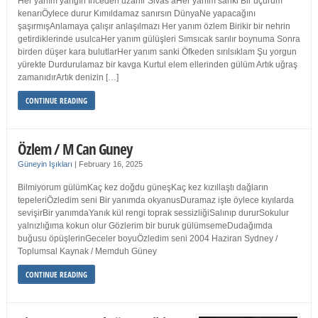
Her yanım yangın İnceden uzanır Sivas’aHer yanım sanki Bir uçurum
kenarıÖylece durur Kımıldamaz sanırsın DünyaNe yapacağını
şaşırmışAnlamaya çalışır anlaşılmazı Her yanım özlem Birikir bir nehrin
getirdiklerinde usulcaHer yanım gülüşleri Sımsıcak sarılır boynuma Sonra
birden düşer kara bulutlarHer yanım sanki Öfkeden sırılsıklam Şu yorgun
yürekte Durdurulamaz bir kavga Kurtul elem ellerinden gülüm Artık uğraş
zamanıdırArtık denizin […]
CONTINUE READING
Özlem / M Can Guney
Güneyin Işıkları
|
February 16, 2025
Bilmiyorum gülümKaç kez doğdu güneşKaç kez kızıllaştı dağların
tepeleriÖzledim seni Bir yanımda okyanusDuramaz işte öylece kıyılarda
sevişirBir yanımdaYanık kül rengi toprak sessizliğiSalınıp dururSokulur
yalnızlığıma kokun olur Gözlerim bir buruk gülümsemeDudağımda
buğusu öpüşlerinGeceler boyuÖzledim seni 2004 Haziran Sydney /
Toplumsal Kaynak / Memduh Güney
CONTINUE READING