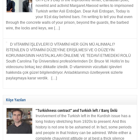
On PEN’s Day of the Imprisoned Writer, Canadian poet,
novelist and activist Margaret Atwood writes to imprisoned
Turkish writer Asli Erdoğan. Dear Asli Erdogan, Today is
your 91st day behind bars. I’m writing to tell you that even
through the concrete walls of your prison, beyond the guards, the barbed
wire, the locks and keys, we […]
D VİTAMİNİ İŞLEVLERİ D VİTAMİNİ HER GÜN MÜ ALINMALI?
İSTENİLEN D VİTAMİNİ DÜZEYİNE ERİŞİLMESİ VE O DÜZEYİN
KORUNMASININ HASTALIKLARI ÖNLEME VE TEDAVİ ETMEDEKİ ROLÜ
South Carolina Tıp Üniversitesi profesörlerinden Dr. Bruce W. Hollis’in bu
videosunu birkaç kez dikkatle izledik. D vitamininin vücuttaki işlevleri
hakkında çok güzel bilgilendiriyor. Anladıklarımızı özetleyerek sizlerle
paylaşmaya karar verdik. […]
Köşe Yazıları
“Turkishness contract” and Turkish left / Barış Ünlü
Involvement of the Turkish left in the Kurdish issue has a
long history stretching from 1920s to present. And this
history is not one to be ashamed of. In fact, some periods
and people in that history can be admired. While either a
complete chauvinist attitude or at best a thick silence