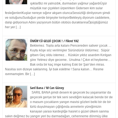
ışıklarBiz mi yalnızdık, durmadan yağmur yağardıÜşür
müydük nar çiçekleri ürperirken Gidersen kim sular
fesleğenleriKuşlar nereye sığınır akşam oluncaSessizliği dinliyorum şimdi
ve soluğunuSustuğun yerde birşeyler kırılıyorBekleyiş diyorum caddelere,
dalıp gidiyorsun Adını yazıyorum bütün otobüs duraklarınaÖpüştüğümüz
her yer […]
ÖMÜR’CÜ GELDİ ÇOCUK ! / Fikret YAZ
Beklemez. Topla arta kalanı Pencereden satıver çocuk …
Kuytu köşe söz verilmişler Süründürür öldürmez. Süpür
gitsen Geç oldu istemez… Küskün yıldız asardım Kırılgan
şiire Yetmez diye geceme.. Unutma ! Çıkın et heybeme…
Bak orda bir kaç imge kalmış Eski bir Şair’den miras.
Nasılsa son dizeye saklanmış. İyi bak eskitme ! Sana kalsın… Resme
ısınmamıştım. Bir […]
Sarıl Bana / M Can Güney
SARIL BANA şimdi desem ki geçecek bu yaşananlar da
geçecek geriye bir tek seni sevdiğim kalacak bende bir de
o masum çocukların yangın mavisi gözleri belki bir de bir
türlü duyulmayan çığlığında annelerin yüreğimizin
kanayan yarası kardeşliğe hasret o güzel ülkem sanma
sakın değmez bu yangın yeri bu darmadağan, cehenneme dönmüş ülke