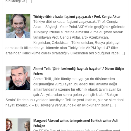
birlikteliği ve […]
Türkiye dibine kadar faşizmi yaşayacak / Prof. Cengiz Aktar
Türkiye dibine kadar faşizmi yaşayacak / Prof. Cengiz
Aktar – Söyleşi : Yeter Polat AKPM’nin geçtiğimiz günlerde
Türkiye’yi izleme sürecine almasını küme düşmek olarak
tanımlayan Prof. Cengiz Aktar, artık Azerbaycan,
Kırgızistan, Özbekistan, Türkmenistan, Rusya gibi gayri
demokratik ülkelerle aynı kümede olan Türkiye’nin AKPM üyesi 47 ülke
arasından ikinci küme olarak sıraladığı 9 ülkesinden biri olduğunu ifade […]
Ahmet Telli: ‘Şiirin beslendiği kaynak hayattır’ / Didem Gülçin
Erdem
Ahmet Telli, şiirin tümüyle duygu ya da düşünceden
oluşmadığını vurgulayan, bu edebi türü anlama değil
anlamlandırma üzerine bir etkinlik olarak tanımlayan bir
şair. Altı yıl aradan sonra gelen yeni şiir kitabı “Bakışın
Senin” ile de bunu yeniden kanıtlıyor. Telli ile yeni kitabını, şiiri ve şiire dahil
hayatı konuştuk. – Bu söyleşiyi yeryüzündeki en iyi okurlarınızdan […]
Margaret Atwood writes to imprisoned Turkish writer Asli
Erdoğan