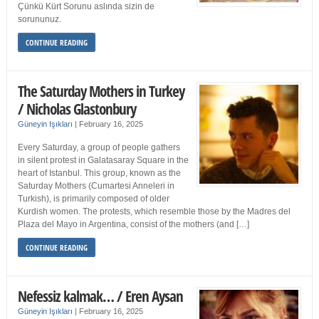
Çünkü Kürt Sorunu aslında sizin de
sorununuz.
CONTINUE READING
The Saturday Mothers in Turkey
/ Nicholas Glastonbury
Güneyin Işıkları
|
February 16, 2025
Every Saturday, a group of people gathers
in silent protest in Galatasaray Square in the
heart of Istanbul. This group, known as the
Saturday Mothers (Cumartesi Anneleri in
Turkish), is primarily composed of older
Kurdish women. The protests, which resemble those by the Madres del
Plaza del Mayo in Argentina, consist of the mothers (and […]
CONTINUE READING
Nefessiz kalmak… / Eren Aysan
Güneyin Işıkları
|
February 16, 2025