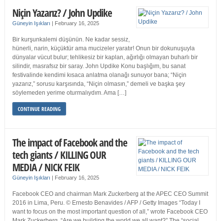
Niçin Yazarız? / John Updike
Güneyin Işıkları
|
February 16, 2025
Bir kurşunkalemi düşünün. Ne kadar sessiz,
hünerli, narin, küçüktür ama mucizeler yaratır! Onun bir dokunuşuyla
dünyalar vücut bulur; tehlikesiz bir kaplan, ağırlığı olmayan buharlı bir
silindir, masrafsız bir saray. John Updike Konu başlığım, bu sanat
festivalinde kendimi kısaca anlatma olanağı sunuyor bana; “Niçin
yazarız,” sorusu karşısında, “Niçin olmasın,” demeli ve başka şey
söylemeden yerime oturmalıydım. Ama […]
CONTINUE READING
The impact of Facebook and the
tech giants / KILLING OUR
MEDIA / NICK FEIK
Güneyin Işıkları
|
February 16, 2025
Facebook CEO and chairman Mark Zuckerberg at the APEC CEO Summit
2016 in Lima, Peru. © Ernesto Benavides / AFP / Getty Images “Today I
want to focus on the most important question of all,” wrote Facebook CEO
Mark Zuckerberg. “Are we building the world we all want?” The “social