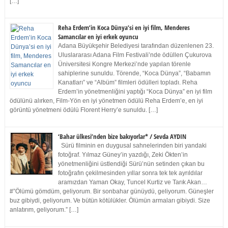
[…]
Reha Erdem’in Koca Dünya’si en iyi film, Menderes
Samancılar en iyi erkek oyuncu
Adana Büyükşehir Belediyesi tarafından düzenlenen 23.
Uluslararası Adana Film Festivali’nde ödüllen Çukurova
Üniversitesi Kongre Merkezi’nde yapılan törenle
sahiplerine sunuldu. Törende, “Koca Dünya”, “Babamın
Kanatları” ve “Albüm” filmleri ödülleri topladı. Reha
Erdem’in yönetmenliğini yaptığı “Koca Dünya” en iyi film
ödülünü alırken, Film-Yön en iyi yönetmen ödülü Reha Erdem’e, en iyi
görüntü yönetmeni ödülü Florent Herry’e sunuldu. […]
‘Bahar ülkesi’nden bize bakıyorlar* / Sevda AYDIN
Sürü filminin en duygusal sahnelerinden biri yandaki
fotoğraf. Yılmaz Güney’in yazdığı, Zeki Ökten’in
yönetmenliğini üstlendiği Sürü’nün setinden çıkan bu
fotoğrafın çekilmesinden yıllar sonra tek tek ayrıldılar
aramızdan Yaman Okay, Tuncel Kurtiz ve Tarık Akan…
#”Ölümü gömdüm, geliyorum. Bir sonbahar günüydü, geliyorum. Güneşler
buz gibiydi, geliyorum. Ve bütün kötülükler. Ölümün armaları gibiydi. Size
anlatırım, geliyorum.” […]