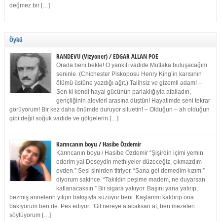
değmez bir […]
Öykü
RANDEVU (Vizyoner) / EDGAR ALLAN POE
Orada beni bekle! O yankılı vadide Mutlaka buluşacağım
seninle. (Chichester Piskoposu Henry King’in karısının
ölümü üstüne yazdığı ağıt.) Talihsiz ve gizemli adam! –
Sen ki kendi hayal gücünün parlaklığıyla afalladın,
gençliğinin alevleri arasına düştün! Hayalimde seni tekrar
görüyorum! Bir kez daha önümde duruyor siluetin! – Olduğun – ah olduğun
gibi değil soğuk vadide ve gölgelerin […]
Karıncanın boyu / Hasibe Özdemir
Karıncanın boyu / Hasibe Özdemir “Şişirdin içimi yemin
ederim ya! Deseydin methiyeler düzeceğiz, çıkmazdım
evden.” Sesi sinirden titriyor. “Sana gel demedim kızım.”
diyorum sakince. “Takıldın peşime madem, ne duyarsan
katlanacaksın.” Bir sigara yakıyor. Başını yana yatırıp,
bezmiş annelerin yılgın bakışıyla süzüyor beni. Kaşlarımı kaldırıp ona
bakıyorum ben de. Pes ediyor. “Git nereye atacaksan at, ben mezeleri
söylüyorum […]