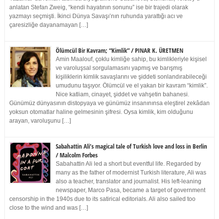
anlatan Stefan Zweig, “kendi hayatının sonunu” ise bir trajedi olarak
yazmayı seçmişti. İkinci Dünya Savaşı’nın ruhunda yarattığı acı ve
çaresizliğe dayanamayan […]
Ölümcül Bir Kavram; “Kimlik” / PINAR K. ÜRETMEN
Amin Maalouf, çoklu kimliğe sahip, bu kimlikleriyle kişisel
ve varoluşsal sorgulamasını yapmış ve barışmış
kişiliklerin kimlik savaşlarını ve şiddeti sonlandırabileceği
umudunu taşıyor. Ölümcül ve el yakan bir kavram “kimlik”.
Nice katliam, cinayet, şiddet ve vahşetin bahanesi.
Günümüz dünyasının distopyaya ve günümüz insanınınsa eleştirel zekâdan
yoksun otomatlar haline gelmesinin şifresi. Oysa kimlik, kim olduğunu
arayan, varoluşunu […]
Sabahattin Ali’s magical tale of Turkish love and loss in Berlin
/ Malcolm Forbes
Sabahattin Ali led a short but eventful life. Regarded by
many as the father of modernist Turkish literature, Ali was
also a teacher, translator and journalist. His left-leaning
newspaper, Marco Pasa, became a target of government
censorship in the 1940s due to its satirical editorials. Ali also sailed too
close to the wind and was […]