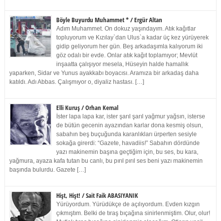
Böyle Buyurdu Muhammet * / Ergür Altan
Adım Muhammet. On dokuz yaşındayım. Atık kağıtlar
topluyorum ve Kızılay`dan Ulus`a kadar üç kez yürüyerek
gidip geliyorum her gün. Beş arkadaşımla kalıyorum iki
göz odalı bir evde. Onlar atık kağıt toplamıyor; Mevlüt
inşaatta çalışıyor mesela, Hüseyin halde hamallık
yaparken, Sidar ve Yunus ayakkabı boyacısı. Aramıza bir arkadaş daha
katıldı. Adı Abbas. Çalışmıyor o, diyaliz hastası. […]
Elli Kuruş / Orhan Kemal
İster lapa lapa kar, ister şarıl şarıl yağmur yağsın, isterse
de bütün gecenin ayazından karlar dona kesmiş olsun,
sabahın beş buçuğunda karanlıkları ürperten sesiyle
sokağa girerdi: “Gazete, havadiis!” Sabahın dördünde
yazı makinemin başına geçtiğim için, bu ses, bu kara,
yağmura, ayaza kafa tutan bu canlı, bu pırıl pırıl ses beni yazı makinemin
başında bulurdu. Gazete […]
Hişt, Hişt! / Sait Faik ABASIYANIK
Yürüyordum. Yürüdükçe de açılıyordum. Evden kızgın
çıkmıştım. Belki de tıraş bıçağına sinirlenmiştim. Olur, olur!