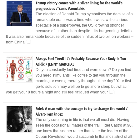
Trump victory comes with a silver lining for the world’s
progressives / Yanis Varoufakis
The election of Donald Trump symbolises the demise of a
remarkable era. It was a time when we saw the curious
spectacle of a superpower, the US, growing stronger
because of – rather than despite – its burgeoning deficits.
It was also remarkable because of the sudden influx of two billion workers –
from China […]
Always Feel Tired? It’s Probably Because Your Body Is Too
Acidic / JENNY MARCHAL
Do you constantly feel tired and worn down? Do you find
you need stimulants like coffee to get you through the
morning or even generally throughout the day? Your first
go-to solution may well be to get more sleep but what if
you get your 8 hours a night and still feel fatigued when your […]
Fidel: A man with the courage to try to change the world /
Álvaro Fernández
The only sure thing in life is that we all must die. Having
seen the occasional images of the frail Fidel Castro at 90,
one knew that sooner rather than later the leader of the
Cuban Revolution would succumb to that most strict of all