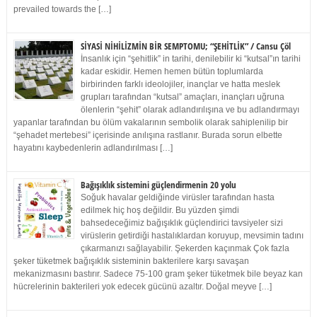
prevailed towards the […]
SİYASİ NİHİLİZMİN BİR SEMPTOMU; “ŞEHİTLİK” / Cansu Çöl
İnsanlık için “şehitlik” in tarihi, denilebilir ki “kutsal”ın tarihi
kadar eskidir. Hemen hemen bütün toplumlarda
birbirinden farklı ideolojiler, inançlar ve hatta meslek
grupları tarafından “kutsal” amaçları, inançları uğruna
ölenlerin “şehit” olarak adlandırılışına ve bu adlandırmayı
yapanlar tarafından bu ölüm vakalarının sembolik olarak sahiplenilip bir
“şehadet mertebesi” içerisinde anılışına rastlanır. Burada sorun elbette
hayatını kaybedenlerin adlandırılması […]
Bağışıklık sistemini güçlendirmenin 20 yolu
Soğuk havalar geldiğinde virüsler tarafından hasta
edilmek hiç hoş değildir. Bu yüzden şimdi
bahsedeceğimiz bağışıklık güçlendirici tavsiyeler sizi
virüslerin getirdiği hastalıklardan koruyup, mevsimin tadını
çıkarmanızı sağlayabilir. Şekerden kaçınmak Çok fazla
şeker tüketmek bağışıklık sisteminin bakterilere karşı savaşan
mekanizmasını bastırır. Sadece 75-100 gram şeker tüketmek bile beyaz kan
hücrelerinin bakterileri yok edecek gücünü azaltır. Doğal meyve […]