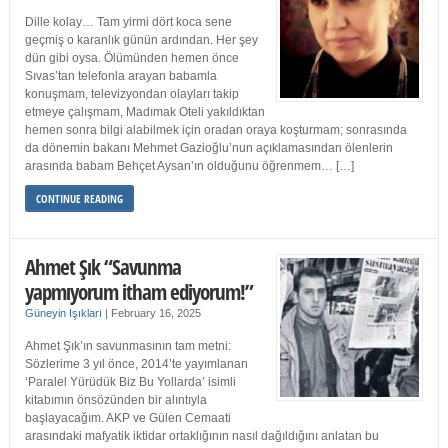
Dille kolay… Tam yirmi dört koca sene
geçmiş o karanlık günün ardından. Her şey
dün gibi oysa. Ölümünden hemen önce
Sıvas’tan telefonla arayan babamla
konuşmam, televizyondan olayları takip
etmeye çalışmam, Madımak Oteli yakıldıktan
hemen sonra bilgi alabilmek için oradan oraya koşturmam; sonrasında
da dönemin bakanı Mehmet Gazioğlu’nun açıklamasından ölenlerin
arasında babam Behçet Aysan’ın olduğunu öğrenmem… […]
CONTINUE READING
Ahmet Şık “Savunma
yapmıyorum itham ediyorum!”
Güneyin Işıkları
|
February 16, 2025
Ahmet Şık’ın savunmasının tam metni:
Sözlerime 3 yıl önce, 2014’te yayımlanan
‘Paralel Yürüdük Biz Bu Yollarda’ isimli
kitabımın önsözünden bir alıntıyla
başlayacağım. AKP ve Gülen Cemaati
arasındaki mafyatik iktidar ortaklığının nasıl dağıldığını anlatan bu