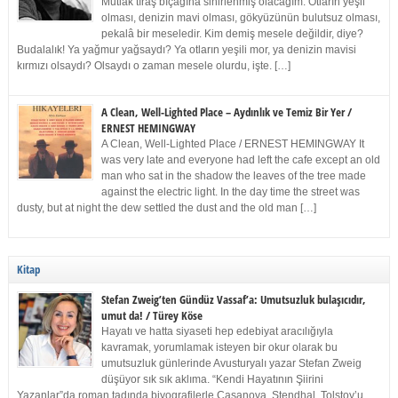
Mutlak tıraş bıçağına sinirlenmiş olacağım. Otların yeşil
olması, denizin mavi olması, gökyüzünün bulutsuz olması,
pekalâ bir meseledir. Kim demiş mesele değildir, diye?
Budalalık! Ya yağmur yağsaydı? Ya otların yeşili mor, ya denizin mavisi
kırmızı olsaydı? Olsaydı o zaman mesele olurdu, işte. […]
A Clean, Well-Lighted Place – Aydınlık ve Temiz Bir Yer /
ERNEST HEMINGWAY
A Clean, Well-Lighted Place / ERNEST HEMINGWAY It
was very late and everyone had left the cafe except an old
man who sat in the shadow the leaves of the tree made
against the electric light. In the day time the street was
dusty, but at night the dew settled the dust and the old man […]
Kitap
Stefan Zweig’ten Gündüz Vassaf’a: Umutsuzluk bulaşıcıdır,
umut da! / Türey Köse
Hayatı ve hatta siyaseti hep edebiyat aracılığıyla
kavramak, yorumlamak isteyen bir okur olarak bu
umutsuzluk günlerinde Avusturyalı yazar Stefan Zweig
düşüyor sık sık aklıma. “Kendi Hayatının Şiirini
Yazanlar”da roman tadında biyografilerle Casanova, Stendhal, Tolstoy’u