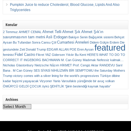
Pumpkin Juice to reduce Cholesterol, Blood Glucose, Lipids And Also
Triglycerides
Konular
Ahmet Telli
Ahmet Şık
Ahmet Şık'ın
2 Temmuz
AHMET CEMAL
savunmasının tam metni
Asli Erdogan
Bakişın Senin
Bağışıklık sistemi
Behçet
Cumartesi Anneleri
Aysan
Bu Tufandan Sonra
Cansu Çöl
Didem Gülçin Erdem
Die
featured
gestundete Zeit
Donald Trump
EDGAR ALLAN POE
Eren Aysan
Fidel Castro
feminist
Fikret YAZ
Gidersen Yıkılır Bu Kent
HERE’S WHAT TO DO TO
CORRECT IT
INGEBORG BACHMANN
M. Can Güney
Madımak
Nefessiz kalmak…
Nicholas Glastonbury
Nietzsche
Nâzım HİKMET
Prof. Cengiz Aktar
RANDEVU
Sarıl
Bana . M Can Güney
SES
SİYASİ NİHİLİZMİN BİR SEMPTOMU
the Saturday Mothers
Trump victory comes with a silver lining for the world’s progressives
Türkiye dibine
kadar faşizmi yaşayacak
Vizyoner
Yanis Varoufakis
yüreğimde bir avuç volkan
ÖMÜR'CÜ GELDİ ÇOCUK
öykü
ŞEHİTLİK
‘Şiirin beslendiği kaynak hayattır’
Archives
Archives