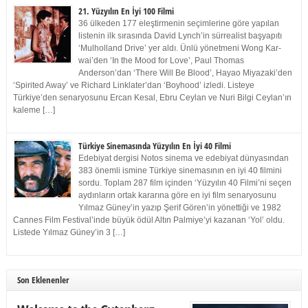
21. Yüzyılın En İyi 100 Filmi
36 ülkeden 177 eleştirmenin seçimlerine göre yapılan
listenin ilk sırasında David Lynch’in sürrealist başyapıtı
‘Mulholland Drive’ yer aldı. Ünlü yönetmeni Wong Kar-
wai’den ‘In the Mood for Love’, Paul Thomas
Anderson’dan ‘There Will Be Blood’, Hayao Miyazaki’den
‘Spirited Away’ ve Richard Linklater’dan ‘Boyhood’ izledi. Listeye
Türkiye’den senaryosunu Ercan Kesal, Ebru Ceylan ve Nuri Bilgi Ceylan’ın
kaleme […]
Türkiye Sinemasında Yüzyılın En İyi 40 Filmi
Edebiyat dergisi Notos sinema ve edebiyat dünyasından
383 önemli ismine Türkiye sinemasının en iyi 40 filmini
sordu. Toplam 287 film içinden ‘Yüzyılın 40 Filmi’ni seçen
aydınların ortak kararına göre en iyi film senaryosunu
Yılmaz Güney’in yazıp Şerif Gören’in yönettiği ve 1982
Cannes Film Festival’inde büyük ödül Altın Palmiye’yi kazanan ‘Yol’ oldu.
Listede Yılmaz Güney’in 3 […]
Son Eklenenler