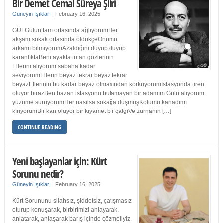
Bir Demet Cemal Süreya Şiiri
Güneyin Işıkları
|
February 16, 2025
GÜLGülün tam ortasında ağlıyorumHer
akşam sokak ortasında öldükçeÖnümü
arkamı bilmiyorumAzaldığını duyup duyup
karanlıktaBeni ayakta tutan gözlerinin
Ellerini alıyorum sabaha kadar
seviyorumEllerin beyaz tekrar beyaz tekrar
beyazEllerinin bu kadar beyaz olmasından korkuyorumİstasyonda tiren
oluyor birazBen bazan istasyonu bulamayan bir adamım Gülü alıyorum
yüzüme sürüyorumHer nasılsa sokağa düşmüşKolumu kanadımı
kırıyorumBir kan oluyor bir kıyamet bir çalgıVe zurnanın […]
CONTINUE READING
Yeni başlayanlar için: Kürt
Sorunu nedir?
Güneyin Işıkları
|
February 16, 2025
Kürt Sorununu silahsız, şiddetsiz, çatışmasız
oturup konuşarak, birbirimizi anlayarak,
anlatarak, anlaşarak barış içinde çözmeliyiz.