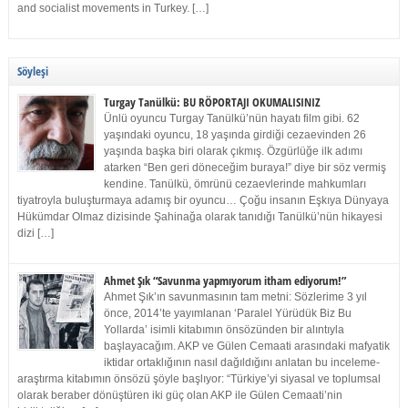
and socialist movements in Turkey. […]
Söyleşi
Turgay Tanülkü: BU RÖPORTAJI OKUMALISINIZ
Ünlü oyuncu Turgay Tanülkü’nün hayatı film gibi. 62
yaşındaki oyuncu, 18 yaşında girdiği cezaevinden 26
yaşında başka biri olarak çıkmış. Özgürlüğe ilk adımı
atarken “Ben geri döneceğim buraya!” diye bir söz vermiş
kendine. Tanülkü, ömrünü cezaevlerinde mahkumları
tiyatroyla buluşturmaya adamış bir oyuncu… Çoğu insanın Eşkıya Dünyaya
Hükümdar Olmaz dizisinde Şahinağa olarak tanıdığı Tanülkü’nün hikayesi
dizi […]
Ahmet Şık “Savunma yapmıyorum itham ediyorum!”
Ahmet Şık’ın savunmasının tam metni: Sözlerime 3 yıl
önce, 2014’te yayımlanan ‘Paralel Yürüdük Biz Bu
Yollarda’ isimli kitabımın önsözünden bir alıntıyla
başlayacağım. AKP ve Gülen Cemaati arasındaki mafyatik
iktidar ortaklığının nasıl dağıldığını anlatan bu inceleme-
araştırma kitabımın önsözü şöyle başlıyor: “Türkiye’yi siyasal ve toplumsal
olarak beraber dönüştüren iki güç olan AKP ile Gülen Cemaati’nin