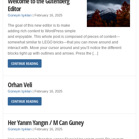
Welcome to the Gutenberg
Editor
Güneyin Işıkları
|
February 16, 2025
The goal of this new editor is to make
adding rich content to WordPress simple
and enjoyable. This whole post is composed of pieces of content—
somewhat similar to LEGO bricks—that you can move around and
interact with. Move your cursor around and you’ll notice the different
blocks light up with outlines and arrows. Press the […]
CONTINUE READING
Orhan Veli
Güneyin Işıkları
|
February 16, 2025
CONTINUE READING
Her Yanım Yangın / M Can Guney
Güneyin Işıkları
|
February 16, 2025