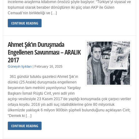
inceleme-araştırma kitabımın önsözü şöyle başlıyor: “Türkiye’yi siyasal ve
toplumsal olarak beraber dönüştüren iki güç olan AKP ile Gülen
Cemaati’nin birlikteliği ve […]
CONTINUE READING
Ahmet Şık’ın Duruşmada
Engellenen Savunması – ARALIK
2017
Güneyin Işıkları
|
February 16, 2025
361 gündür tutuklu gazeteci Ahmet Şık’ın
dünkü (25 Aralık) duruşmada engellenen
beyanının tam metnini yayınlıyoruz Yargıtay
Başkanı İsmail Rüştü Cirit, yeni adli yılın
açılışı vesilesiyle 23 Kasım 2017’de yaptığı konuşmada çok çarpıcı veriler
ortaya koydu. 2016 yılı adli suç istatistiklerine göre 80 milyonluk
ülkemizde yaklaşık 6 milyon 900bin şüpheli bulunduğunu açıklayan Cirit;
“Demek ki […]
CONTINUE READING