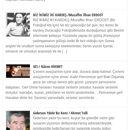
BİZ İKİMİZ İKİ KARDEŞ /Muzaffer İlhan ERDOST
BİZ İKİMİZ İKİ KARDEŞ /Muzaffer İlhan ERDOST (Bir
Fotoğraf Altı İçin) Ve biz geleceğiz bir gün, biz ikimiz İki
kardeş Duracağız Fotoğrafımızda durduğumuz gibi Benim
ellerimde kelepçe Yüzümde yapay bir gülüş (Kelepçeyi
yadırgamanın gülüşü belki İlk kez olduğu için Sonra
alıştım Ve unuttum sonra kelepçeyi bileklerimde) Senin yüzün İçerde
olmanın ve umudun arasında Ve ilk […]
SES / Nâzım HİKMET
Çeneni avuçlarının içine alıp, duvara dalıp kalma!. Çeneni
avuçlarının içine alma!. Kalk! Pencereye gel! Bak! Dışarda
gece bir cenup denizi gibi güzel, çarpıyor pencerene
dalgaları.. Gel! Dinle havaları: havalar seslerin yoludur, havalar seslerle
doludur: toprağın, suyun, yıldızların ve bizim seslerimizle… Pencereye gel!
Havaları dinle bir: Sesimiz yanındadır, sesimiz seninledir…
Gidersen Yıkılır Bu Kent / Ahmet Telli
Gidersen yıkılır bu kent, kuşlar da giderBir nehir gibi
susarım yüzünün deltasındaYanlış adreslerdeydik,
kimliksizdik belkiSarışın bir şaşkınlık olurdu bütün