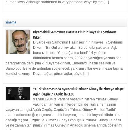
human laws. Although saddened in very personal ways by the […]
Sinema
Diyarbekirli Samo’nun Hazinses’inin hikâyesi! / Şeyhmus
Diken
Diyarbekirli Samo’nun Hazinses’inin hikâyesi! / Şeyhmus
Diken “Bir Gül gibi kıvraktır Bülbül gibi şakraktır Aşk
bana ızdıraptır Yeter ağlatma beni” 14 yıl önce
ölümünden hemen sonra, 2002’de yazdığım yazının son
paragrafında demiştim ki: “Diyarbekirliydi, Ermeniydi, hazin sesliydi ve
Samo’ydu. Belki de ardından söylenecek şarkısını yıllar evvel mezar taşına
kendisi kazımıştı. Duyan ağlar, gören ağlar, böyle […]
“Türk sinemasında oyunculuk Yılmaz Güney ile zirveye ulaşır”
Agâh Özgüç / KADİR İNCESU
9 Eylül 1984’te Paris’te yaşamını yitiren Yılmaz Güney’i
yakından tanıyan isimlerden biri de Türk sinemasının
yaşayan tarihçisi Agâh Özgüç. Özgüç’ün “Yılmaz Güney Filmleri Tarihi”
olarak adlandırdığı çalışması tam bir başvuru, temel bir kaynak kitabı olma
özelliği taşıyor. Özgüç ile Yılmaz Güney’i konuştuk. Yılmaz Güney ile nasıl
ve ne zaman tanıştınız? Yılmaz Güney’in Anadolu sinemalarında gösterimi