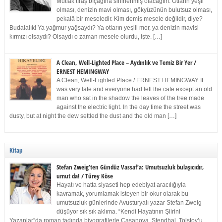
Mutlak tıraş bıçağına sinirlenmiş olacağım. Otların yeşil
olması, denizin mavi olması, gökyüzünün bulutsuz olması,
pekalâ bir meseledir. Kim demiş mesele değildir, diye?
Budalalık! Ya yağmur yağsaydı? Ya otların yeşili mor, ya denizin mavisi
kırmızı olsaydı? Olsaydı o zaman mesele olurdu, işte. […]
A Clean, Well-Lighted Place – Aydınlık ve Temiz Bir Yer /
ERNEST HEMINGWAY
A Clean, Well-Lighted Place / ERNEST HEMINGWAY It
was very late and everyone had left the cafe except an old
man who sat in the shadow the leaves of the tree made
against the electric light. In the day time the street was
dusty, but at night the dew settled the dust and the old man […]
Kitap
Stefan Zweig’ten Gündüz Vassaf’a: Umutsuzluk bulaşıcıdır,
umut da! / Türey Köse
Hayatı ve hatta siyaseti hep edebiyat aracılığıyla
kavramak, yorumlamak isteyen bir okur olarak bu
umutsuzluk günlerinde Avusturyalı yazar Stefan Zweig
düşüyor sık sık aklıma. “Kendi Hayatının Şiirini
Yazanlar”da roman tadında biyografilerle Casanova, Stendhal, Tolstoy’u