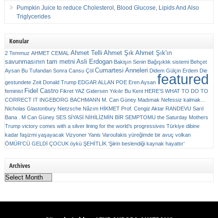
Pumpkin Juice to reduce Cholesterol, Blood Glucose, Lipids And Also
Triglycerides
Konular
Ahmet Telli
Ahmet Şık
Ahmet Şık'ın
2 Temmuz
AHMET CEMAL
savunmasının tam metni
Asli Erdogan
Bakişın Senin
Bağışıklık sistemi
Behçet
Cumartesi Anneleri
Aysan
Bu Tufandan Sonra
Cansu Çöl
Didem Gülçin Erdem
Die
featured
gestundete Zeit
Donald Trump
EDGAR ALLAN POE
Eren Aysan
Fidel Castro
feminist
Fikret YAZ
Gidersen Yıkılır Bu Kent
HERE’S WHAT TO DO TO
CORRECT IT
INGEBORG BACHMANN
M. Can Güney
Madımak
Nefessiz kalmak…
Nicholas Glastonbury
Nietzsche
Nâzım HİKMET
Prof. Cengiz Aktar
RANDEVU
Sarıl
Bana . M Can Güney
SES
SİYASİ NİHİLİZMİN BİR SEMPTOMU
the Saturday Mothers
Trump victory comes with a silver lining for the world’s progressives
Türkiye dibine
kadar faşizmi yaşayacak
Vizyoner
Yanis Varoufakis
yüreğimde bir avuç volkan
ÖMÜR'CÜ GELDİ ÇOCUK
öykü
ŞEHİTLİK
‘Şiirin beslendiği kaynak hayattır’
Archives
Archives