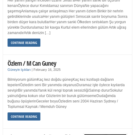
Her yanım yangın İnceden uzanır Sivas’aHer yanım sanki Bir uçurum
kenarıÖylece durur Kımıldamaz sanırsın DünyaNe yapacağını
şaşırmışAnlamaya çalışır anlaşılmazı Her yanım özlem Birikir bir nehrin
getirdiklerinde usulcaHer yanım gülüşleri Sımsıcak sarılır boynuma Sonra
birden düşer kara bulutlarHer yanım sanki Öfkeden sırılsıklam Şu yorgun
yürekte Durdurulamaz bir kavga Kurtul elem ellerinden gülüm Artık uğraş
zamanıdırArtık denizin […]
CONTINUE READING
Özlem / M Can Guney
Güneyin Işıkları
|
February 16, 2025
Bilmiyorum gülümKaç kez doğdu güneşKaç kez kızıllaştı dağların
tepeleriÖzledim seni Bir yanımda okyanusDuramaz işte öylece kıyılarda
sevişirBir yanımdaYanık kül rengi toprak sessizliğiSalınıp dururSokulur
yalnızlığıma kokun olur Gözlerim bir buruk gülümsemeDudağımda
buğusu öpüşlerinGeceler boyuÖzledim seni 2004 Haziran Sydney /
Toplumsal Kaynak / Memduh Güney
CONTINUE READING