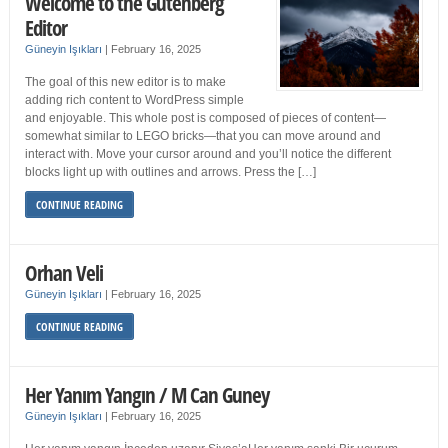
Welcome to the Gutenberg
Editor
Güneyin Işıkları
|
February 16, 2025
The goal of this new editor is to make
adding rich content to WordPress simple
and enjoyable. This whole post is composed of pieces of content—
somewhat similar to LEGO bricks—that you can move around and
interact with. Move your cursor around and you’ll notice the different
blocks light up with outlines and arrows. Press the […]
CONTINUE READING
Orhan Veli
Güneyin Işıkları
|
February 16, 2025
CONTINUE READING
Her Yanım Yangın / M Can Guney
Güneyin Işıkları
|
February 16, 2025