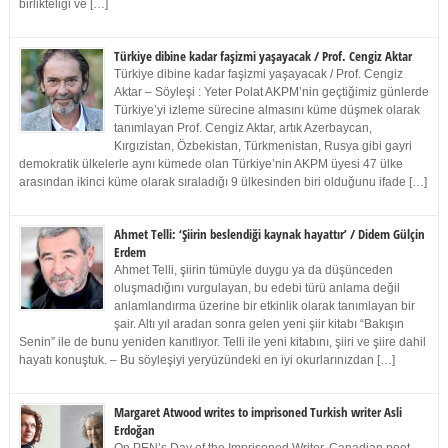
birlikteliği ve […]
Türkiye dibine kadar faşizmi yaşayacak / Prof. Cengiz Aktar
Türkiye dibine kadar faşizmi yaşayacak / Prof. Cengiz
Aktar – Söyleşi : Yeter Polat AKPM’nin geçtiğimiz günlerde
Türkiye’yi izleme sürecine almasını küme düşmek olarak
tanımlayan Prof. Cengiz Aktar, artık Azerbaycan,
Kırgızistan, Özbekistan, Türkmenistan, Rusya gibi gayri
demokratik ülkelerle aynı kümede olan Türkiye’nin AKPM üyesi 47 ülke
arasından ikinci küme olarak sıraladığı 9 ülkesinden biri olduğunu ifade […]
Ahmet Telli: ‘Şiirin beslendiği kaynak hayattır’ / Didem Gülçin
Erdem
Ahmet Telli, şiirin tümüyle duygu ya da düşünceden
oluşmadığını vurgulayan, bu edebi türü anlama değil
anlamlandırma üzerine bir etkinlik olarak tanımlayan bir
şair. Altı yıl aradan sonra gelen yeni şiir kitabı “Bakışın
Senin” ile de bunu yeniden kanıtlıyor. Telli ile yeni kitabını, şiiri ve şiire dahil
hayatı konuştuk. – Bu söyleşiyi yeryüzündeki en iyi okurlarınızdan […]
Margaret Atwood writes to imprisoned Turkish writer Asli
Erdoğan