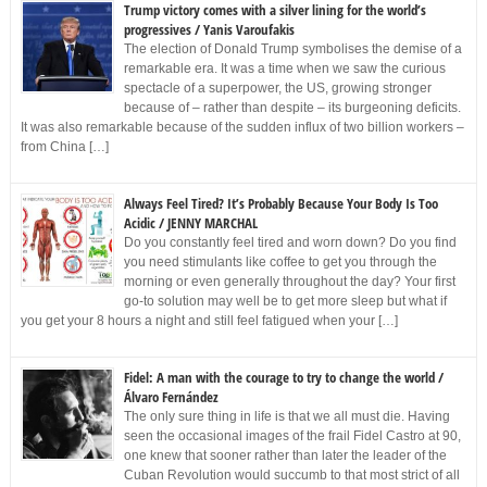
Trump victory comes with a silver lining for the world’s
progressives / Yanis Varoufakis
The election of Donald Trump symbolises the demise of a
remarkable era. It was a time when we saw the curious
spectacle of a superpower, the US, growing stronger
because of – rather than despite – its burgeoning deficits.
It was also remarkable because of the sudden influx of two billion workers –
from China […]
Always Feel Tired? It’s Probably Because Your Body Is Too
Acidic / JENNY MARCHAL
Do you constantly feel tired and worn down? Do you find
you need stimulants like coffee to get you through the
morning or even generally throughout the day? Your first
go-to solution may well be to get more sleep but what if
you get your 8 hours a night and still feel fatigued when your […]
Fidel: A man with the courage to try to change the world /
Álvaro Fernández
The only sure thing in life is that we all must die. Having
seen the occasional images of the frail Fidel Castro at 90,
one knew that sooner rather than later the leader of the
Cuban Revolution would succumb to that most strict of all