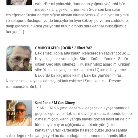
ışıklarBiz mi yalnızdık, durmadan yağmur yağardıÜşür
müydük nar çiçekleri ürperirken Gidersen kim sular
fesleğenleriKuşlar nereye sığınır akşam oluncaSessizliği dinliyorum şimdi
ve soluğunuSustuğun yerde birşeyler kırılıyorBekleyiş diyorum caddelere,
dalıp gidiyorsun Adını yazıyorum bütün otobüs duraklarınaÖpüştüğümüz
her yer […]
ÖMÜR’CÜ GELDİ ÇOCUK ! / Fikret YAZ
Beklemez. Topla arta kalanı Pencereden satıver çocuk …
Kuytu köşe söz verilmişler Süründürür öldürmez. Süpür
gitsen Geç oldu istemez… Küskün yıldız asardım Kırılgan
şiire Yetmez diye geceme.. Unutma ! Çıkın et heybeme…
Bak orda bir kaç imge kalmış Eski bir Şair’den miras.
Nasılsa son dizeye saklanmış. İyi bak eskitme ! Sana kalsın… Resme
ısınmamıştım. Bir […]
Sarıl Bana / M Can Güney
SARIL BANA şimdi desem ki geçecek bu yaşananlar da
geçecek geriye bir tek seni sevdiğim kalacak bende bir de
o masum çocukların yangın mavisi gözleri belki bir de bir
türlü duyulmayan çığlığında annelerin yüreğimizin
kanayan yarası kardeşliğe hasret o güzel ülkem sanma
sakın değmez bu yangın yeri bu darmadağan, cehenneme dönmüş ülke