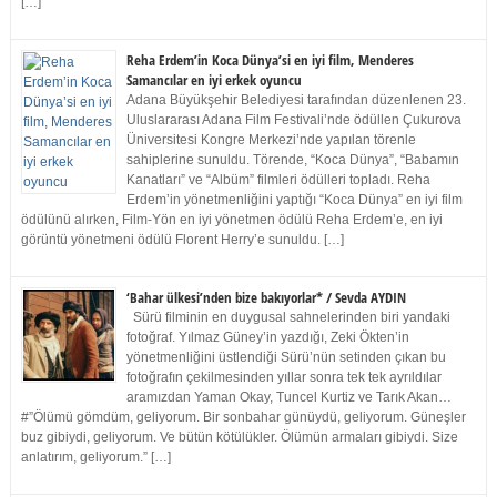
[…]
Reha Erdem’in Koca Dünya’si en iyi film, Menderes
Samancılar en iyi erkek oyuncu
Adana Büyükşehir Belediyesi tarafından düzenlenen 23.
Uluslararası Adana Film Festivali’nde ödüllen Çukurova
Üniversitesi Kongre Merkezi’nde yapılan törenle
sahiplerine sunuldu. Törende, “Koca Dünya”, “Babamın
Kanatları” ve “Albüm” filmleri ödülleri topladı. Reha
Erdem’in yönetmenliğini yaptığı “Koca Dünya” en iyi film
ödülünü alırken, Film-Yön en iyi yönetmen ödülü Reha Erdem’e, en iyi
görüntü yönetmeni ödülü Florent Herry’e sunuldu. […]
‘Bahar ülkesi’nden bize bakıyorlar* / Sevda AYDIN
Sürü filminin en duygusal sahnelerinden biri yandaki
fotoğraf. Yılmaz Güney’in yazdığı, Zeki Ökten’in
yönetmenliğini üstlendiği Sürü’nün setinden çıkan bu
fotoğrafın çekilmesinden yıllar sonra tek tek ayrıldılar
aramızdan Yaman Okay, Tuncel Kurtiz ve Tarık Akan…
#”Ölümü gömdüm, geliyorum. Bir sonbahar günüydü, geliyorum. Güneşler
buz gibiydi, geliyorum. Ve bütün kötülükler. Ölümün armaları gibiydi. Size
anlatırım, geliyorum.” […]