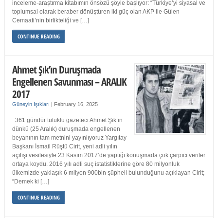
inceleme-araştırma kitabımın önsözü şöyle başlıyor: “Türkiye’yi siyasal ve
toplumsal olarak beraber dönüştüren iki güç olan AKP ile Gülen
Cemaati’nin birlikteliği ve […]
CONTINUE READING
Ahmet Şık’ın Duruşmada
Engellenen Savunması – ARALIK
2017
Güneyin Işıkları
|
February 16, 2025
361 gündür tutuklu gazeteci Ahmet Şık’ın
dünkü (25 Aralık) duruşmada engellenen
beyanının tam metnini yayınlıyoruz Yargıtay
Başkanı İsmail Rüştü Cirit, yeni adli yılın
açılışı vesilesiyle 23 Kasım 2017’de yaptığı konuşmada çok çarpıcı veriler
ortaya koydu. 2016 yılı adli suç istatistiklerine göre 80 milyonluk
ülkemizde yaklaşık 6 milyon 900bin şüpheli bulunduğunu açıklayan Cirit;
“Demek ki […]
CONTINUE READING