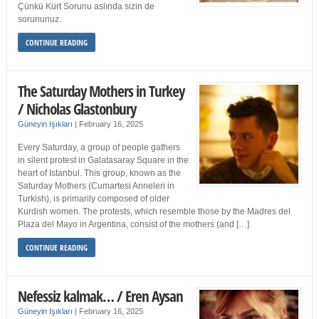
Çünkü Kürt Sorunu aslında sizin de
sorununuz.
CONTINUE READING
The Saturday Mothers in Turkey
/ Nicholas Glastonbury
Güneyin Işıkları
|
February 16, 2025
Every Saturday, a group of people gathers
in silent protest in Galatasaray Square in the
heart of Istanbul. This group, known as the
Saturday Mothers (Cumartesi Anneleri in
Turkish), is primarily composed of older
Kurdish women. The protests, which resemble those by the Madres del
Plaza del Mayo in Argentina, consist of the mothers (and […]
CONTINUE READING
Nefessiz kalmak… / Eren Aysan
Güneyin Işıkları
|
February 16, 2025