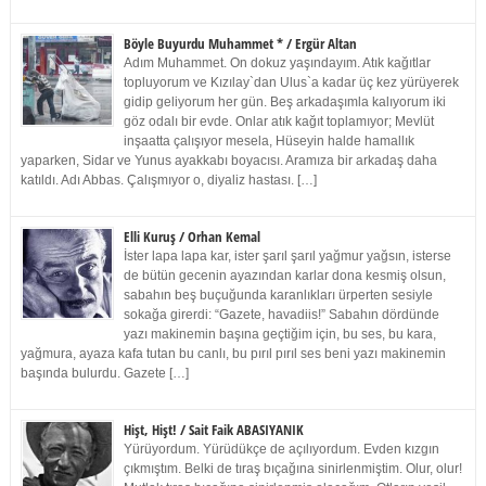
Böyle Buyurdu Muhammet * / Ergür Altan
Adım Muhammet. On dokuz yaşındayım. Atık kağıtlar
topluyorum ve Kızılay`dan Ulus`a kadar üç kez yürüyerek
gidip geliyorum her gün. Beş arkadaşımla kalıyorum iki
göz odalı bir evde. Onlar atık kağıt toplamıyor; Mevlüt
inşaatta çalışıyor mesela, Hüseyin halde hamallık
yaparken, Sidar ve Yunus ayakkabı boyacısı. Aramıza bir arkadaş daha
katıldı. Adı Abbas. Çalışmıyor o, diyaliz hastası. […]
Elli Kuruş / Orhan Kemal
İster lapa lapa kar, ister şarıl şarıl yağmur yağsın, isterse
de bütün gecenin ayazından karlar dona kesmiş olsun,
sabahın beş buçuğunda karanlıkları ürperten sesiyle
sokağa girerdi: “Gazete, havadiis!” Sabahın dördünde
yazı makinemin başına geçtiğim için, bu ses, bu kara,
yağmura, ayaza kafa tutan bu canlı, bu pırıl pırıl ses beni yazı makinemin
başında bulurdu. Gazete […]
Hişt, Hişt! / Sait Faik ABASIYANIK
Yürüyordum. Yürüdükçe de açılıyordum. Evden kızgın
çıkmıştım. Belki de tıraş bıçağına sinirlenmiştim. Olur, olur!