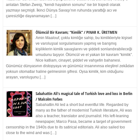
anlatan Stefan Zweig, “kendi hayatının sonunu” ise bir trajedi olarak
yazmayı seçmişti. İkinci Dünya Savaşı’nın ruhunda yarattığı acı ve
çaresizliğe dayanamayan […]
Ölümcül Bir Kavram; “Kimlik” / PINAR K. ÜRETMEN
Amin Maalouf, çoklu kimliğe sahip, bu kimlikleriyle kişisel
ve varoluşsal sorgulamasını yapmış ve barışmış
kişiliklerin kimlik savaşlarını ve şiddeti sonlandırabileceği
umudunu taşıyor. Ölümcül ve el yakan bir kavram “kimlik”.
Nice katliam, cinayet, şiddet ve vahşetin bahanesi.
Günümüz dünyasının distopyaya ve günümüz insanınınsa eleştirel zekâdan
yoksun otomatlar haline gelmesinin şifresi. Oysa kimlik, kim olduğunu
arayan, varoluşunu […]
Sabahattin Ali’s magical tale of Turkish love and loss in Berlin
/ Malcolm Forbes
Sabahattin Ali led a short but eventful life. Regarded by
many as the father of modernist Turkish literature, Ali was
also a teacher, translator and journalist. His left-leaning
newspaper, Marco Pasa, became a target of government
censorship in the 1940s due to its satirical editorials. Ali also sailed too
close to the wind and was […]