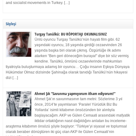
and socialist movements in Turkey. […]
Söyleşi
Turgay Tanülkü: BU RÖPORTAJI OKUMALISINIZ
Ünlü oyuncu Turgay Tanülkü’nün hayatı film gibi. 62
yaşındaki oyuncu, 18 yaşında girdiği cezaevinden 26
yaşında başka biri olarak çıkmış. Özgürlüğe ilk adımı
atarken “Ben geri döneceğim buraya!” diye bir söz vermiş
kendine. Tanülkü, ömrünü cezaevlerinde mahkumları
tiyatroyla buluşturmaya adamış bir oyuncu… Çoğu insanın Eşkıya Dünyaya
Hükümdar Olmaz dizisinde Şahinağa olarak tanıdığı Tanülkü’nün hikayesi
dizi […]
Ahmet Şık “Savunma yapmıyorum itham ediyorum!”
Ahmet Şık’ın savunmasının tam metni: Sözlerime 3 yıl
önce, 2014’te yayımlanan ‘Paralel Yürüdük Biz Bu
Yollarda’ isimli kitabımın önsözünden bir alıntıyla
başlayacağım. AKP ve Gülen Cemaati arasındaki mafyatik
iktidar ortaklığının nasıl dağıldığını anlatan bu inceleme-
araştırma kitabımın önsözü şöyle başlıyor: “Türkiye’yi siyasal ve toplumsal
olarak beraber dönüştüren iki güç olan AKP ile Gülen Cemaati’nin