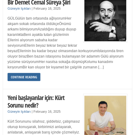
Bir Demet Cemal Süreya Şiiri
Güneyin Işıkları
|
February 16, 2025
GÜLGülün tam ortasında ağlıyorumHer
akşam sokak ortasında öldükçeÖnümü
arkamı bilmiyorumAzaldığını duyup duyup
karanlıktaBeni ayakta tutan gözlerinin
Ellerini alıyorum sabaha kadar
seviyorumEllerin beyaz tekrar beyaz tekrar
beyazEllerinin bu kadar beyaz olmasından korkuyorumİstasyonda tiren
oluyor birazBen bazan istasyonu bulamayan bir adamım Gülü alıyorum
yüzüme sürüyorumHer nasılsa sokağa düşmüşKolumu kanadımı
kırıyorumBir kan oluyor bir kıyamet bir çalgıVe zurnanın […]
CONTINUE READING
Yeni başlayanlar için: Kürt
Sorunu nedir?
Güneyin Işıkları
|
February 16, 2025
Kürt Sorununu silahsız, şiddetsiz, çatışmasız
oturup konuşarak, birbirimizi anlayarak,
anlatarak, anlaşarak barış içinde çözmeliyiz.