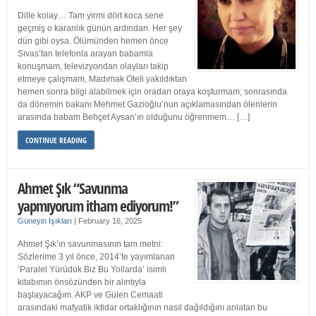
Dille kolay… Tam yirmi dört koca sene
geçmiş o karanlık günün ardından. Her şey
dün gibi oysa. Ölümünden hemen önce
Sıvas’tan telefonla arayan babamla
konuşmam, televizyondan olayları takip
etmeye çalışmam, Madımak Oteli yakıldıktan
hemen sonra bilgi alabilmek için oradan oraya koşturmam; sonrasında
da dönemin bakanı Mehmet Gazioğlu’nun açıklamasından ölenlerin
arasında babam Behçet Aysan’ın olduğunu öğrenmem… […]
CONTINUE READING
Ahmet Şık “Savunma
yapmıyorum itham ediyorum!”
Güneyin Işıkları
|
February 16, 2025
Ahmet Şık’ın savunmasının tam metni:
Sözlerime 3 yıl önce, 2014’te yayımlanan
‘Paralel Yürüdük Biz Bu Yollarda’ isimli
kitabımın önsözünden bir alıntıyla
başlayacağım. AKP ve Gülen Cemaati
arasındaki mafyatik iktidar ortaklığının nasıl dağıldığını anlatan bu