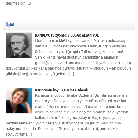
değmez bir […]
Öykü
RANDEVU (Vizyoner) / EDGAR ALLAN POE
Orada beni bekle! O yankılı vadide Mutlaka buluşacağım
seninle. (Chichester Piskoposu Henry King’in karısının
ölümü üstüne yazdığı ağıt.) Talihsiz ve gizemli adam! –
Sen ki kendi hayal gücünün parlaklığıyla afalladın,
gençliğinin alevleri arasına düştün! Hayalimde seni tekrar
görüyorum! Bir kez daha önümde duruyor siluetin! – Olduğun – ah olduğun
gibi değil soğuk vadide ve gölgelerin […]
Karıncanın boyu / Hasibe Özdemir
Karıncanın boyu / Hasibe Özdemir “Şişirdin içimi yemin
ederim ya! Deseydin methiyeler düzeceğiz, çıkmazdım
evden.” Sesi sinirden titriyor. “Sana gel demedim kızım.”
diyorum sakince. “Takıldın peşime madem, ne duyarsan
katlanacaksın.” Bir sigara yakıyor. Başını yana yatırıp,
bezmiş annelerin yılgın bakışıyla süzüyor beni. Kaşlarımı kaldırıp ona
bakıyorum ben de. Pes ediyor. “Git nereye atacaksan at, ben mezeleri
söylüyorum […]