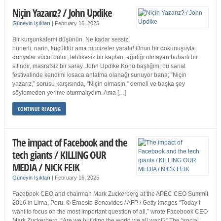
Niçin Yazarız? / John Updike
Güneyin Işıkları
|
February 16, 2025
Bir kurşunkalemi düşünün. Ne kadar sessiz,
hünerli, narin, küçüktür ama mucizeler yaratır! Onun bir dokunuşuyla
dünyalar vücut bulur; tehlikesiz bir kaplan, ağırlığı olmayan buharlı bir
silindir, masrafsız bir saray. John Updike Konu başlığım, bu sanat
festivalinde kendimi kısaca anlatma olanağı sunuyor bana; “Niçin
yazarız,” sorusu karşısında, “Niçin olmasın,” demeli ve başka şey
söylemeden yerime oturmalıydım. Ama […]
CONTINUE READING
The impact of Facebook and the
tech giants / KILLING OUR
MEDIA / NICK FEIK
Güneyin Işıkları
|
February 16, 2025
Facebook CEO and chairman Mark Zuckerberg at the APEC CEO Summit
2016 in Lima, Peru. © Ernesto Benavides / AFP / Getty Images “Today I
want to focus on the most important question of all,” wrote Facebook CEO
Mark Zuckerberg. “Are we building the world we all want?” The “social