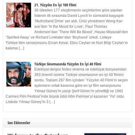
21. Yüzyılın En İyi 100 Filmi
36 ülkeden 177 eleştirmenin seçimlerine göre yapılan
listenin ilk sırasında David Lynch’in sürrealist başyapıtı
‘Mulholland Drive’ yer aldı. Ünlü yönetmeni Wong Kar-
wai’den ‘In the Mood for Love’, Paul Thomas
Anderson’dan ‘There Will Be Blood’, Hayao Miyazaki’den
‘Spirited Away’ ve Richard Linklater’dan ‘Boyhood’ izledi. Listeye
Türkiye’den senaryosunu Ercan Kesal, Ebru Ceylan ve Nuri Bilgi Ceylan’ın
kaleme […]
Türkiye Sinemasında Yüzyılın En İyi 40 Filmi
Edebiyat dergisi Notos sinema ve edebiyat dünyasından
383 önemli ismine Türkiye sinemasının en iyi 40 filmini
sordu. Toplam 287 film içinden ‘Yüzyılın 40 Filmi’ni seçen
aydınların ortak kararına göre en iyi film senaryosunu
Yılmaz Güney’in yazıp Şerif Gören’in yönettiği ve 1982
Cannes Film Festival’inde büyük ödül Altın Palmiye’yi kazanan ‘Yol’ oldu.
Listede Yılmaz Güney’in 3 […]
Son Eklenenler