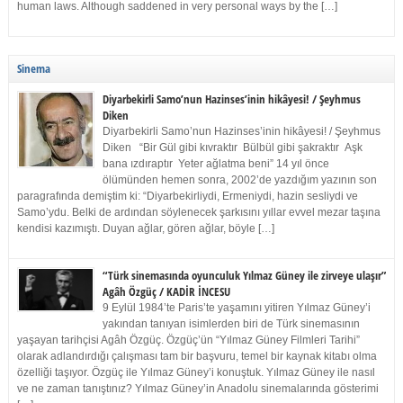
human laws. Although saddened in very personal ways by the […]
Sinema
Diyarbekirli Samo’nun Hazinses’inin hikâyesi! / Şeyhmus
Diken
Diyarbekirli Samo’nun Hazinses’inin hikâyesi! / Şeyhmus
Diken “Bir Gül gibi kıvraktır Bülbül gibi şakraktır Aşk
bana ızdıraptır Yeter ağlatma beni” 14 yıl önce
ölümünden hemen sonra, 2002’de yazdığım yazının son
paragrafında demiştim ki: “Diyarbekirliydi, Ermeniydi, hazin sesliydi ve
Samo’ydu. Belki de ardından söylenecek şarkısını yıllar evvel mezar taşına
kendisi kazımıştı. Duyan ağlar, gören ağlar, böyle […]
“Türk sinemasında oyunculuk Yılmaz Güney ile zirveye ulaşır”
Agâh Özgüç / KADİR İNCESU
9 Eylül 1984’te Paris’te yaşamını yitiren Yılmaz Güney’i
yakından tanıyan isimlerden biri de Türk sinemasının
yaşayan tarihçisi Agâh Özgüç. Özgüç’ün “Yılmaz Güney Filmleri Tarihi”
olarak adlandırdığı çalışması tam bir başvuru, temel bir kaynak kitabı olma
özelliği taşıyor. Özgüç ile Yılmaz Güney’i konuştuk. Yılmaz Güney ile nasıl
ve ne zaman tanıştınız? Yılmaz Güney’in Anadolu sinemalarında gösterimi