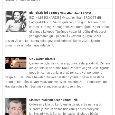
BİZ İKİMİZ İKİ KARDEŞ /Muzaffer İlhan ERDOST
BİZ İKİMİZ İKİ KARDEŞ /Muzaffer İlhan ERDOST (Bir
Fotoğraf Altı İçin) Ve biz geleceğiz bir gün, biz ikimiz İki
kardeş Duracağız Fotoğrafımızda durduğumuz gibi Benim
ellerimde kelepçe Yüzümde yapay bir gülüş (Kelepçeyi
yadırgamanın gülüşü belki İlk kez olduğu için Sonra
alıştım Ve unuttum sonra kelepçeyi bileklerimde) Senin yüzün İçerde
olmanın ve umudun arasında Ve ilk […]
SES / Nâzım HİKMET
Çeneni avuçlarının içine alıp, duvara dalıp kalma!. Çeneni
avuçlarının içine alma!. Kalk! Pencereye gel! Bak! Dışarda
gece bir cenup denizi gibi güzel, çarpıyor pencerene
dalgaları.. Gel! Dinle havaları: havalar seslerin yoludur, havalar seslerle
doludur: toprağın, suyun, yıldızların ve bizim seslerimizle… Pencereye gel!
Havaları dinle bir: Sesimiz yanındadır, sesimiz seninledir…
Gidersen Yıkılır Bu Kent / Ahmet Telli
Gidersen yıkılır bu kent, kuşlar da giderBir nehir gibi
susarım yüzünün deltasındaYanlış adreslerdeydik,
kimliksizdik belkiSarışın bir şaşkınlık olurdu bütün