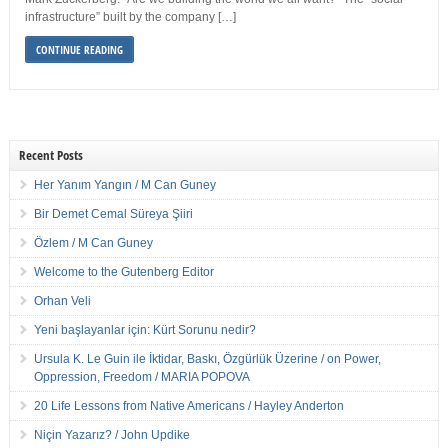
infrastructure” built by the company […]
CONTINUE READING
Recent Posts
Her Yanım Yangın / M Can Guney
Bir Demet Cemal Süreya Şiiri
Özlem / M Can Guney
Welcome to the Gutenberg Editor
Orhan Veli
Yeni başlayanlar için: Kürt Sorunu nedir?
Ursula K. Le Guin ile İktidar, Baskı, Özgürlük Üzerine / on Power,
Oppression, Freedom / MARIA POPOVA
20 Life Lessons from Native Americans / Hayley Anderton
Niçin Yazarız? / John Updike