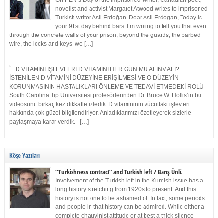
On PEN’s Day of the Imprisoned Writer, Canadian poet,
novelist and activist Margaret Atwood writes to imprisoned
Turkish writer Asli Erdoğan. Dear Asli Erdogan, Today is
your 91st day behind bars. I’m writing to tell you that even
through the concrete walls of your prison, beyond the guards, the barbed
wire, the locks and keys, we […]
D VİTAMİNİ İŞLEVLERİ D VİTAMİNİ HER GÜN MÜ ALINMALI?
İSTENİLEN D VİTAMİNİ DÜZEYİNE ERİŞİLMESİ VE O DÜZEYİN
KORUNMASININ HASTALIKLARI ÖNLEME VE TEDAVİ ETMEDEKİ ROLÜ
South Carolina Tıp Üniversitesi profesörlerinden Dr. Bruce W. Hollis’in bu
videosunu birkaç kez dikkatle izledik. D vitamininin vücuttaki işlevleri
hakkında çok güzel bilgilendiriyor. Anladıklarımızı özetleyerek sizlerle
paylaşmaya karar verdik. […]
Köşe Yazıları
“Turkishness contract” and Turkish left / Barış Ünlü
Involvement of the Turkish left in the Kurdish issue has a
long history stretching from 1920s to present. And this
history is not one to be ashamed of. In fact, some periods
and people in that history can be admired. While either a
complete chauvinist attitude or at best a thick silence