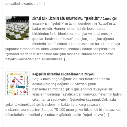
prevailed towards the […]
SİYASİ NİHİLİZMİN BİR SEMPTOMU; “ŞEHİTLİK” / Cansu Çöl
İnsanlık için “şehitlik” in tarihi, denilebilir ki “kutsal”ın tarihi
kadar eskidir. Hemen hemen bütün toplumlarda
birbirinden farklı ideolojiler, inançlar ve hatta meslek
grupları tarafından “kutsal” amaçları, inançları uğruna
ölenlerin “şehit” olarak adlandırılışına ve bu adlandırmayı
yapanlar tarafından bu ölüm vakalarının sembolik olarak sahiplenilip bir
“şehadet mertebesi” içerisinde anılışına rastlanır. Burada sorun elbette
hayatını kaybedenlerin adlandırılması […]
Bağışıklık sistemini güçlendirmenin 20 yolu
Soğuk havalar geldiğinde virüsler tarafından hasta
edilmek hiç hoş değildir. Bu yüzden şimdi
bahsedeceğimiz bağışıklık güçlendirici tavsiyeler sizi
virüslerin getirdiği hastalıklardan koruyup, mevsimin tadını
çıkarmanızı sağlayabilir. Şekerden kaçınmak Çok fazla
şeker tüketmek bağışıklık sisteminin bakterilere karşı savaşan
mekanizmasını bastırır. Sadece 75-100 gram şeker tüketmek bile beyaz kan
hücrelerinin bakterileri yok edecek gücünü azaltır. Doğal meyve […]