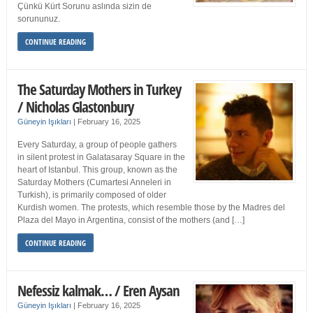
Çünkü Kürt Sorunu aslında sizin de
sorununuz.
CONTINUE READING
The Saturday Mothers in Turkey
/ Nicholas Glastonbury
Güneyin Işıkları
|
February 16, 2025
Every Saturday, a group of people gathers
in silent protest in Galatasaray Square in the
heart of Istanbul. This group, known as the
Saturday Mothers (Cumartesi Anneleri in
Turkish), is primarily composed of older
Kurdish women. The protests, which resemble those by the Madres del
Plaza del Mayo in Argentina, consist of the mothers (and […]
CONTINUE READING
Nefessiz kalmak… / Eren Aysan
Güneyin Işıkları
|
February 16, 2025