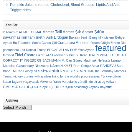
Pumpkin Juice to reduce Cholesterol, Blood Glucose, Lipids And Also
Triglycerides
Konular
Ahmet Telli
Ahmet Şık
Ahmet Şık'ın
2 Temmuz
AHMET CEMAL
savunmasının tam metni
Asli Erdogan
Bakişın Senin
Bağışıklık sistemi
Behçet
Cumartesi Anneleri
Aysan
Bu Tufandan Sonra
Cansu Çöl
Didem Gülçin Erdem
Die
featured
gestundete Zeit
Donald Trump
EDGAR ALLAN POE
Eren Aysan
Fidel Castro
feminist
Fikret YAZ
Gidersen Yıkılır Bu Kent
HERE’S WHAT TO DO TO
CORRECT IT
INGEBORG BACHMANN
M. Can Güney
Madımak
Nefessiz kalmak…
Nicholas Glastonbury
Nietzsche
Nâzım HİKMET
Prof. Cengiz Aktar
RANDEVU
Sarıl
Bana . M Can Güney
SES
SİYASİ NİHİLİZMİN BİR SEMPTOMU
the Saturday Mothers
Trump victory comes with a silver lining for the world’s progressives
Türkiye dibine
kadar faşizmi yaşayacak
Vizyoner
Yanis Varoufakis
yüreğimde bir avuç volkan
ÖMÜR'CÜ GELDİ ÇOCUK
öykü
ŞEHİTLİK
‘Şiirin beslendiği kaynak hayattır’
Archives
Archives