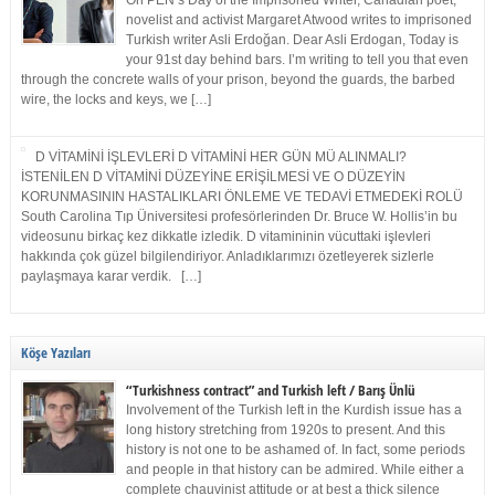
On PEN’s Day of the Imprisoned Writer, Canadian poet,
novelist and activist Margaret Atwood writes to imprisoned
Turkish writer Asli Erdoğan. Dear Asli Erdogan, Today is
your 91st day behind bars. I’m writing to tell you that even
through the concrete walls of your prison, beyond the guards, the barbed
wire, the locks and keys, we […]
D VİTAMİNİ İŞLEVLERİ D VİTAMİNİ HER GÜN MÜ ALINMALI?
İSTENİLEN D VİTAMİNİ DÜZEYİNE ERİŞİLMESİ VE O DÜZEYİN
KORUNMASININ HASTALIKLARI ÖNLEME VE TEDAVİ ETMEDEKİ ROLÜ
South Carolina Tıp Üniversitesi profesörlerinden Dr. Bruce W. Hollis’in bu
videosunu birkaç kez dikkatle izledik. D vitamininin vücuttaki işlevleri
hakkında çok güzel bilgilendiriyor. Anladıklarımızı özetleyerek sizlerle
paylaşmaya karar verdik. […]
Köşe Yazıları
“Turkishness contract” and Turkish left / Barış Ünlü
Involvement of the Turkish left in the Kurdish issue has a
long history stretching from 1920s to present. And this
history is not one to be ashamed of. In fact, some periods
and people in that history can be admired. While either a
complete chauvinist attitude or at best a thick silence