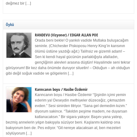
değmez bir […]
Öykü
RANDEVU (Vizyoner) / EDGAR ALLAN POE
Orada beni bekle! O yankılı vadide Mutlaka buluşacağım
seninle. (Chichester Piskoposu Henry King’in karısının
ölümü üstüne yazdığı ağıt.) Talihsiz ve gizemli adam! –
Sen ki kendi hayal gücünün parlaklığıyla afalladın,
gençliğinin alevleri arasına düştün! Hayalimde seni tekrar
görüyorum! Bir kez daha önümde duruyor siluetin! – Olduğun – ah olduğun
gibi değil soğuk vadide ve gölgelerin […]
Karıncanın boyu / Hasibe Özdemir
Karıncanın boyu / Hasibe Özdemir “Şişirdin içimi yemin
ederim ya! Deseydin methiyeler düzeceğiz, çıkmazdım
evden.” Sesi sinirden titriyor. “Sana gel demedim kızım.”
diyorum sakince. “Takıldın peşime madem, ne duyarsan
katlanacaksın.” Bir sigara yakıyor. Başını yana yatırıp,
bezmiş annelerin yılgın bakışıyla süzüyor beni. Kaşlarımı kaldırıp ona
bakıyorum ben de. Pes ediyor. “Git nereye atacaksan at, ben mezeleri
söylüyorum […]