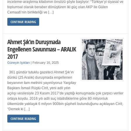
inceleme-araştırma kitabımın önsözü şöyle başlıyor: “Türkiye’yi siyasal ve
toplumsal olarak beraber dönüştüren iki güç olan AKP ile Gülen
Cemaati’nin birlikteliği ve […]
CONTINUE READING
Ahmet Şık’ın Duruşmada
Engellenen Savunması – ARALIK
2017
Güneyin Işıkları
|
February 16, 2025
361 gündür tutuklu gazeteci Ahmet Şık’ın
dünkü (25 Aralık) duruşmada engellenen
beyanının tam metnini yayınlıyoruz Yargıtay
Başkanı İsmail Rüştü Cirit, yeni adli yılın
açılışı vesilesiyle 23 Kasım 2017’de yaptığı konuşmada çok çarpıcı veriler
ortaya koydu. 2016 yılı adli suç istatistiklerine göre 80 milyonluk
ülkemizde yaklaşık 6 milyon 900bin şüpheli bulunduğunu açıklayan Cirit;
“Demek ki […]
CONTINUE READING