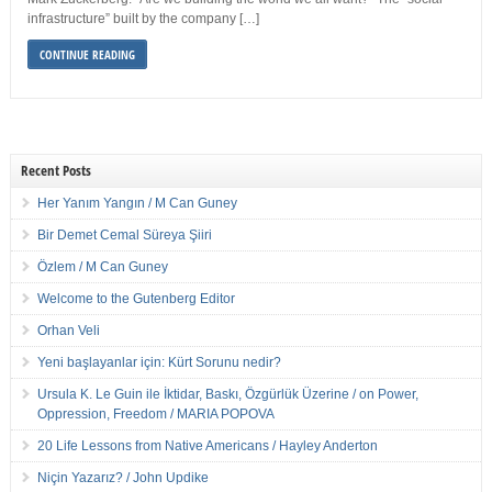
infrastructure” built by the company […]
CONTINUE READING
Recent Posts
Her Yanım Yangın / M Can Guney
Bir Demet Cemal Süreya Şiiri
Özlem / M Can Guney
Welcome to the Gutenberg Editor
Orhan Veli
Yeni başlayanlar için: Kürt Sorunu nedir?
Ursula K. Le Guin ile İktidar, Baskı, Özgürlük Üzerine / on Power,
Oppression, Freedom / MARIA POPOVA
20 Life Lessons from Native Americans / Hayley Anderton
Niçin Yazarız? / John Updike