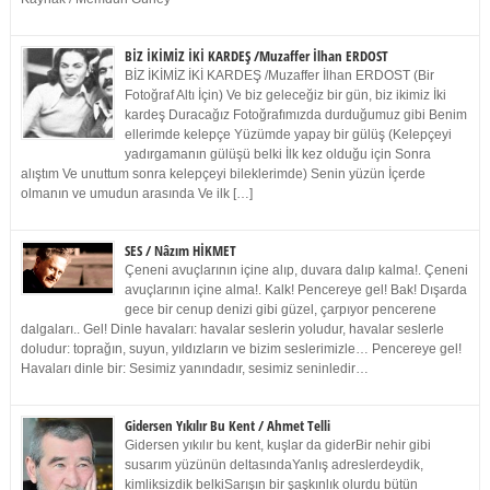
BİZ İKİMİZ İKİ KARDEŞ /Muzaffer İlhan ERDOST
BİZ İKİMİZ İKİ KARDEŞ /Muzaffer İlhan ERDOST (Bir
Fotoğraf Altı İçin) Ve biz geleceğiz bir gün, biz ikimiz İki
kardeş Duracağız Fotoğrafımızda durduğumuz gibi Benim
ellerimde kelepçe Yüzümde yapay bir gülüş (Kelepçeyi
yadırgamanın gülüşü belki İlk kez olduğu için Sonra
alıştım Ve unuttum sonra kelepçeyi bileklerimde) Senin yüzün İçerde
olmanın ve umudun arasında Ve ilk […]
SES / Nâzım HİKMET
Çeneni avuçlarının içine alıp, duvara dalıp kalma!. Çeneni
avuçlarının içine alma!. Kalk! Pencereye gel! Bak! Dışarda
gece bir cenup denizi gibi güzel, çarpıyor pencerene
dalgaları.. Gel! Dinle havaları: havalar seslerin yoludur, havalar seslerle
doludur: toprağın, suyun, yıldızların ve bizim seslerimizle… Pencereye gel!
Havaları dinle bir: Sesimiz yanındadır, sesimiz seninledir…
Gidersen Yıkılır Bu Kent / Ahmet Telli
Gidersen yıkılır bu kent, kuşlar da giderBir nehir gibi
susarım yüzünün deltasındaYanlış adreslerdeydik,
kimliksizdik belkiSarışın bir şaşkınlık olurdu bütün