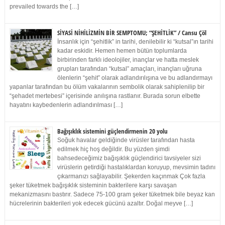
prevailed towards the […]
SİYASİ NİHİLİZMİN BİR SEMPTOMU; “ŞEHİTLİK” / Cansu Çöl
İnsanlık için “şehitlik” in tarihi, denilebilir ki “kutsal”ın tarihi
kadar eskidir. Hemen hemen bütün toplumlarda
birbirinden farklı ideolojiler, inançlar ve hatta meslek
grupları tarafından “kutsal” amaçları, inançları uğruna
ölenlerin “şehit” olarak adlandırılışına ve bu adlandırmayı
yapanlar tarafından bu ölüm vakalarının sembolik olarak sahiplenilip bir
“şehadet mertebesi” içerisinde anılışına rastlanır. Burada sorun elbette
hayatını kaybedenlerin adlandırılması […]
Bağışıklık sistemini güçlendirmenin 20 yolu
Soğuk havalar geldiğinde virüsler tarafından hasta
edilmek hiç hoş değildir. Bu yüzden şimdi
bahsedeceğimiz bağışıklık güçlendirici tavsiyeler sizi
virüslerin getirdiği hastalıklardan koruyup, mevsimin tadını
çıkarmanızı sağlayabilir. Şekerden kaçınmak Çok fazla
şeker tüketmek bağışıklık sisteminin bakterilere karşı savaşan
mekanizmasını bastırır. Sadece 75-100 gram şeker tüketmek bile beyaz kan
hücrelerinin bakterileri yok edecek gücünü azaltır. Doğal meyve […]