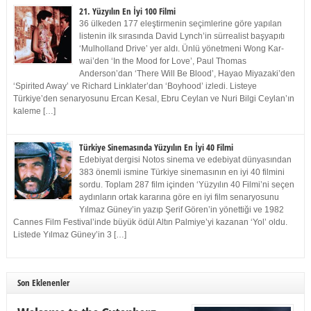
21. Yüzyılın En İyi 100 Filmi
36 ülkeden 177 eleştirmenin seçimlerine göre yapılan
listenin ilk sırasında David Lynch’in sürrealist başyapıtı
‘Mulholland Drive’ yer aldı. Ünlü yönetmeni Wong Kar-
wai’den ‘In the Mood for Love’, Paul Thomas
Anderson’dan ‘There Will Be Blood’, Hayao Miyazaki’den
‘Spirited Away’ ve Richard Linklater’dan ‘Boyhood’ izledi. Listeye
Türkiye’den senaryosunu Ercan Kesal, Ebru Ceylan ve Nuri Bilgi Ceylan’ın
kaleme […]
Türkiye Sinemasında Yüzyılın En İyi 40 Filmi
Edebiyat dergisi Notos sinema ve edebiyat dünyasından
383 önemli ismine Türkiye sinemasının en iyi 40 filmini
sordu. Toplam 287 film içinden ‘Yüzyılın 40 Filmi’ni seçen
aydınların ortak kararına göre en iyi film senaryosunu
Yılmaz Güney’in yazıp Şerif Gören’in yönettiği ve 1982
Cannes Film Festival’inde büyük ödül Altın Palmiye’yi kazanan ‘Yol’ oldu.
Listede Yılmaz Güney’in 3 […]
Son Eklenenler