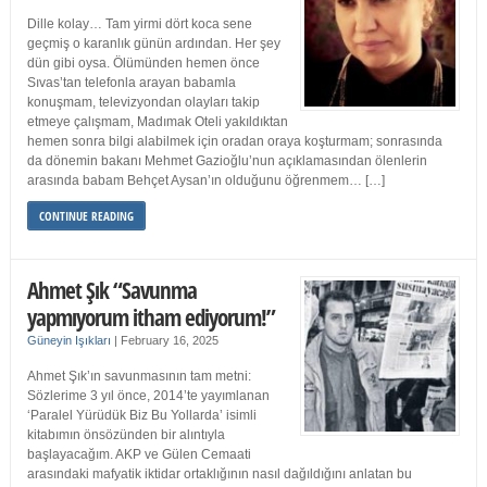
Dille kolay… Tam yirmi dört koca sene
geçmiş o karanlık günün ardından. Her şey
dün gibi oysa. Ölümünden hemen önce
Sıvas’tan telefonla arayan babamla
konuşmam, televizyondan olayları takip
etmeye çalışmam, Madımak Oteli yakıldıktan
hemen sonra bilgi alabilmek için oradan oraya koşturmam; sonrasında
da dönemin bakanı Mehmet Gazioğlu’nun açıklamasından ölenlerin
arasında babam Behçet Aysan’ın olduğunu öğrenmem… […]
CONTINUE READING
Ahmet Şık “Savunma
yapmıyorum itham ediyorum!”
Güneyin Işıkları
|
February 16, 2025
Ahmet Şık’ın savunmasının tam metni:
Sözlerime 3 yıl önce, 2014’te yayımlanan
‘Paralel Yürüdük Biz Bu Yollarda’ isimli
kitabımın önsözünden bir alıntıyla
başlayacağım. AKP ve Gülen Cemaati
arasındaki mafyatik iktidar ortaklığının nasıl dağıldığını anlatan bu