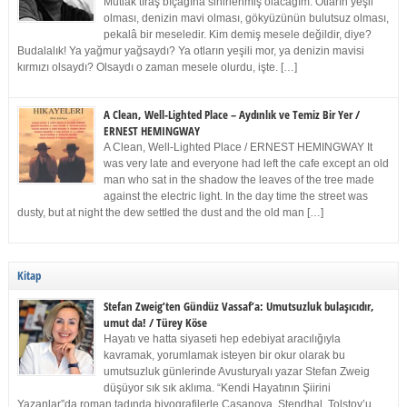
Mutlak tıraş bıçağına sinirlenmiş olacağım. Otların yeşil
olması, denizin mavi olması, gökyüzünün bulutsuz olması,
pekalâ bir meseledir. Kim demiş mesele değildir, diye?
Budalalık! Ya yağmur yağsaydı? Ya otların yeşili mor, ya denizin mavisi
kırmızı olsaydı? Olsaydı o zaman mesele olurdu, işte. […]
A Clean, Well-Lighted Place – Aydınlık ve Temiz Bir Yer /
ERNEST HEMINGWAY
A Clean, Well-Lighted Place / ERNEST HEMINGWAY It
was very late and everyone had left the cafe except an old
man who sat in the shadow the leaves of the tree made
against the electric light. In the day time the street was
dusty, but at night the dew settled the dust and the old man […]
Kitap
Stefan Zweig’ten Gündüz Vassaf’a: Umutsuzluk bulaşıcıdır,
umut da! / Türey Köse
Hayatı ve hatta siyaseti hep edebiyat aracılığıyla
kavramak, yorumlamak isteyen bir okur olarak bu
umutsuzluk günlerinde Avusturyalı yazar Stefan Zweig
düşüyor sık sık aklıma. “Kendi Hayatının Şiirini
Yazanlar”da roman tadında biyografilerle Casanova, Stendhal, Tolstoy’u