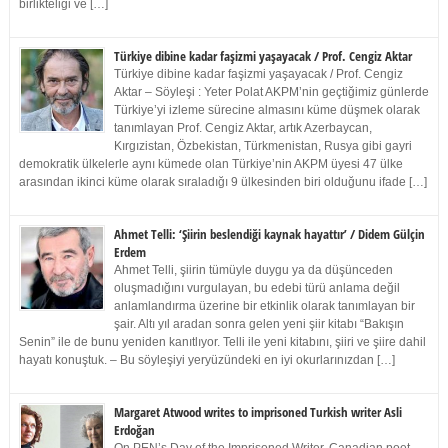
birlikteliği ve […]
Türkiye dibine kadar faşizmi yaşayacak / Prof. Cengiz Aktar
Türkiye dibine kadar faşizmi yaşayacak / Prof. Cengiz
Aktar – Söyleşi : Yeter Polat AKPM’nin geçtiğimiz günlerde
Türkiye’yi izleme sürecine almasını küme düşmek olarak
tanımlayan Prof. Cengiz Aktar, artık Azerbaycan,
Kırgızistan, Özbekistan, Türkmenistan, Rusya gibi gayri
demokratik ülkelerle aynı kümede olan Türkiye’nin AKPM üyesi 47 ülke
arasından ikinci küme olarak sıraladığı 9 ülkesinden biri olduğunu ifade […]
Ahmet Telli: ‘Şiirin beslendiği kaynak hayattır’ / Didem Gülçin
Erdem
Ahmet Telli, şiirin tümüyle duygu ya da düşünceden
oluşmadığını vurgulayan, bu edebi türü anlama değil
anlamlandırma üzerine bir etkinlik olarak tanımlayan bir
şair. Altı yıl aradan sonra gelen yeni şiir kitabı “Bakışın
Senin” ile de bunu yeniden kanıtlıyor. Telli ile yeni kitabını, şiiri ve şiire dahil
hayatı konuştuk. – Bu söyleşiyi yeryüzündeki en iyi okurlarınızdan […]
Margaret Atwood writes to imprisoned Turkish writer Asli
Erdoğan