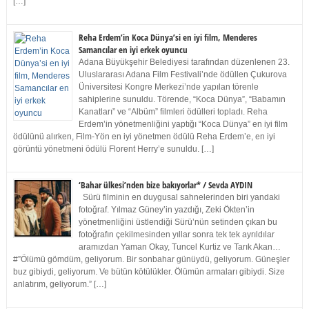
[…]
Reha Erdem’in Koca Dünya’si en iyi film, Menderes
Samancılar en iyi erkek oyuncu
Adana Büyükşehir Belediyesi tarafından düzenlenen 23.
Uluslararası Adana Film Festivali’nde ödüllen Çukurova
Üniversitesi Kongre Merkezi’nde yapılan törenle
sahiplerine sunuldu. Törende, “Koca Dünya”, “Babamın
Kanatları” ve “Albüm” filmleri ödülleri topladı. Reha
Erdem’in yönetmenliğini yaptığı “Koca Dünya” en iyi film
ödülünü alırken, Film-Yön en iyi yönetmen ödülü Reha Erdem’e, en iyi
görüntü yönetmeni ödülü Florent Herry’e sunuldu. […]
‘Bahar ülkesi’nden bize bakıyorlar* / Sevda AYDIN
Sürü filminin en duygusal sahnelerinden biri yandaki
fotoğraf. Yılmaz Güney’in yazdığı, Zeki Ökten’in
yönetmenliğini üstlendiği Sürü’nün setinden çıkan bu
fotoğrafın çekilmesinden yıllar sonra tek tek ayrıldılar
aramızdan Yaman Okay, Tuncel Kurtiz ve Tarık Akan…
#”Ölümü gömdüm, geliyorum. Bir sonbahar günüydü, geliyorum. Güneşler
buz gibiydi, geliyorum. Ve bütün kötülükler. Ölümün armaları gibiydi. Size
anlatırım, geliyorum.” […]