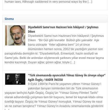
human laws. Although saddened in very personal ways by the […]
Sinema
Diyarbekirli Samo’nun Hazinses’inin hikâyesi! / Şeyhmus
Diken
Diyarbekirli Samo’nun Hazinses’inin hikâyesi! / Şeyhmus
Diken “Bir Gül gibi kıvraktır Bülbül gibi şakraktır Aşk
bana ızdıraptır Yeter ağlatma beni” 14 yıl önce
ölümünden hemen sonra, 2002’de yazdığım yazının son
paragrafında demiştim ki: “Diyarbekirliydi, Ermeniydi, hazin sesliydi ve
Samo’ydu. Belki de ardından söylenecek şarkısını yıllar evvel mezar taşına
kendisi kazımıştı. Duyan ağlar, gören ağlar, böyle […]
“Türk sinemasında oyunculuk Yılmaz Güney ile zirveye ulaşır”
Agâh Özgüç / KADİR İNCESU
9 Eylül 1984’te Paris’te yaşamını yitiren Yılmaz Güney’i
yakından tanıyan isimlerden biri de Türk sinemasının
yaşayan tarihçisi Agâh Özgüç. Özgüç’ün “Yılmaz Güney Filmleri Tarihi”
olarak adlandırdığı çalışması tam bir başvuru, temel bir kaynak kitabı olma
özelliği taşıyor. Özgüç ile Yılmaz Güney’i konuştuk. Yılmaz Güney ile nasıl
ve ne zaman tanıştınız? Yılmaz Güney’in Anadolu sinemalarında gösterimi