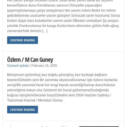
Her yanım yangın İnceden uzanır Sivas’aHer yanım sanki Bir uçurum
kenarıÖylece durur Kımıldamaz sanırsın DünyaNe yapacağını
şaşırmışAnlamaya çalışır anlaşılmazı Her yanım özlem Birikir bir nehrin
getirdiklerinde usulcaHer yanım gülüşleri Sımsıcak sarılır boynuma Sonra
birden düşer kara bulutlarHer yanım sanki Öfkeden sırılsıklam Şu yorgun
yürekte Durdurulamaz bir kavga Kurtul elem ellerinden gülüm Artık uğraş
zamanıdırArtık denizin […]
CONTINUE READING
Özlem / M Can Guney
Güneyin Işıkları
|
February 16, 2025
Bilmiyorum gülümKaç kez doğdu güneşKaç kez kızıllaştı dağların
tepeleriÖzledim seni Bir yanımda okyanusDuramaz işte öylece kıyılarda
sevişirBir yanımdaYanık kül rengi toprak sessizliğiSalınıp dururSokulur
yalnızlığıma kokun olur Gözlerim bir buruk gülümsemeDudağımda
buğusu öpüşlerinGeceler boyuÖzledim seni 2004 Haziran Sydney /
Toplumsal Kaynak / Memduh Güney
CONTINUE READING