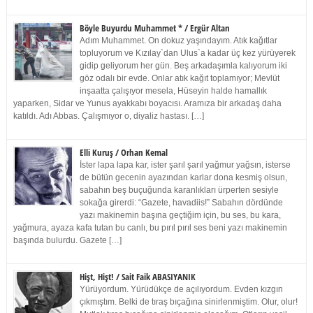
Böyle Buyurdu Muhammet * / Ergür Altan
Adım Muhammet. On dokuz yaşındayım. Atık kağıtlar
topluyorum ve Kızılay`dan Ulus`a kadar üç kez yürüyerek
gidip geliyorum her gün. Beş arkadaşımla kalıyorum iki
göz odalı bir evde. Onlar atık kağıt toplamıyor; Mevlüt
inşaatta çalışıyor mesela, Hüseyin halde hamallık
yaparken, Sidar ve Yunus ayakkabı boyacısı. Aramıza bir arkadaş daha
katıldı. Adı Abbas. Çalışmıyor o, diyaliz hastası. […]
Elli Kuruş / Orhan Kemal
İster lapa lapa kar, ister şarıl şarıl yağmur yağsın, isterse
de bütün gecenin ayazından karlar dona kesmiş olsun,
sabahın beş buçuğunda karanlıkları ürperten sesiyle
sokağa girerdi: “Gazete, havadiis!” Sabahın dördünde
yazı makinemin başına geçtiğim için, bu ses, bu kara,
yağmura, ayaza kafa tutan bu canlı, bu pırıl pırıl ses beni yazı makinemin
başında bulurdu. Gazete […]
Hişt, Hişt! / Sait Faik ABASIYANIK
Yürüyordum. Yürüdükçe de açılıyordum. Evden kızgın
çıkmıştım. Belki de tıraş bıçağına sinirlenmiştim. Olur, olur!