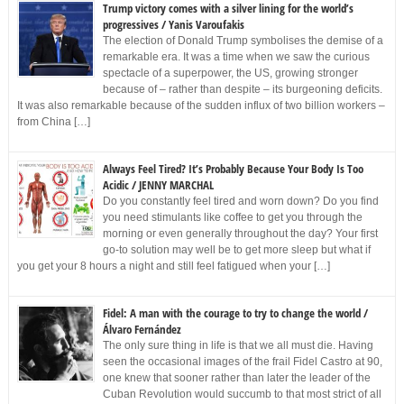
Trump victory comes with a silver lining for the world’s
progressives / Yanis Varoufakis
The election of Donald Trump symbolises the demise of a
remarkable era. It was a time when we saw the curious
spectacle of a superpower, the US, growing stronger
because of – rather than despite – its burgeoning deficits.
It was also remarkable because of the sudden influx of two billion workers –
from China […]
Always Feel Tired? It’s Probably Because Your Body Is Too
Acidic / JENNY MARCHAL
Do you constantly feel tired and worn down? Do you find
you need stimulants like coffee to get you through the
morning or even generally throughout the day? Your first
go-to solution may well be to get more sleep but what if
you get your 8 hours a night and still feel fatigued when your […]
Fidel: A man with the courage to try to change the world /
Álvaro Fernández
The only sure thing in life is that we all must die. Having
seen the occasional images of the frail Fidel Castro at 90,
one knew that sooner rather than later the leader of the
Cuban Revolution would succumb to that most strict of all