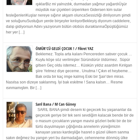
ışıklarBiz mi yalnızdık, durmadan yağmur yağardıÜşür
müydük nar çiçekleri ürperirken Gidersen kim sular
fesleğenleriKuşlar nereye sığınır akşam oluncaSessizliği dinliyorum şimdi
ve soluğunuSustuğun yerde birşeyler kırılıyorBekleyiş diyorum caddelere,
dalıp gidiyorsun Adını yazıyorum bütün otobüs duraklarınaÖpüştüğümüz
her yer […]
ÖMÜR’CÜ GELDİ ÇOCUK ! / Fikret YAZ
Beklemez. Topla arta kalanı Pencereden satıver çocuk …
Kuytu köşe söz verilmişler Süründürür öldürmez. Süpür
gitsen Geç oldu istemez… Küskün yıldız asardım Kırılgan
şiire Yetmez diye geceme.. Unutma ! Çıkın et heybeme…
Bak orda bir kaç imge kalmış Eski bir Şair’den miras.
Nasılsa son dizeye saklanmış. İyi bak eskitme ! Sana kalsın… Resme
ısınmamıştım. Bir […]
Sarıl Bana / M Can Güney
SARIL BANA şimdi desem ki geçecek bu yaşananlar da
geçecek geriye bir tek seni sevdiğim kalacak bende bir de
o masum çocukların yangın mavisi gözleri belki bir de bir
türlü duyulmayan çığlığında annelerin yüreğimizin
kanayan yarası kardeşliğe hasret o güzel ülkem sanma
sakın değmez bu yangın yeri bu darmadağan, cehenneme dönmüş ülke