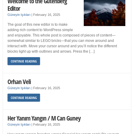
Welcome to the Gutenberg
Editor
Güneyin Işıkları
|
February 16, 2025
The goal of this new editor is to make
adding rich content to WordPress simple
and enjoyable. This whole post is composed of pieces of content—
somewhat similar to LEGO bricks—that you can move around and
interact with. Move your cursor around and you’ll notice the different
blocks light up with outlines and arrows. Press the […]
CONTINUE READING
Orhan Veli
Güneyin Işıkları
|
February 16, 2025
CONTINUE READING
Her Yanım Yangın / M Can Guney
Güneyin Işıkları
|
February 16, 2025