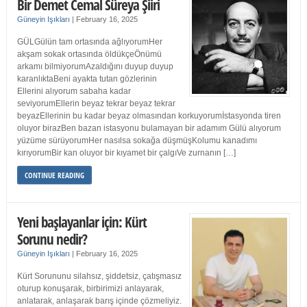
Bir Demet Cemal Süreya Şiiri
Güneyin Işıkları
|
February 16, 2025
GÜLGülün tam ortasında ağlıyorumHer
akşam sokak ortasında öldükçeÖnümü
arkamı bilmiyorumAzaldığını duyup duyup
karanlıktaBeni ayakta tutan gözlerinin
Ellerini alıyorum sabaha kadar
seviyorumEllerin beyaz tekrar beyaz tekrar
beyazEllerinin bu kadar beyaz olmasından korkuyorumİstasyonda tiren
oluyor birazBen bazan istasyonu bulamayan bir adamım Gülü alıyorum
yüzüme sürüyorumHer nasılsa sokağa düşmüşKolumu kanadımı
kırıyorumBir kan oluyor bir kıyamet bir çalgıVe zurnanın […]
CONTINUE READING
Yeni başlayanlar için: Kürt
Sorunu nedir?
Güneyin Işıkları
|
February 16, 2025
Kürt Sorununu silahsız, şiddetsiz, çatışmasız
oturup konuşarak, birbirimizi anlayarak,
anlatarak, anlaşarak barış içinde çözmeliyiz.