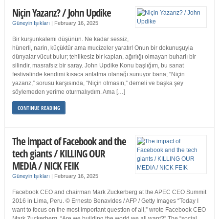
Niçin Yazarız? / John Updike
Güneyin Işıkları
|
February 16, 2025
Bir kurşunkalemi düşünün. Ne kadar sessiz,
hünerli, narin, küçüktür ama mucizeler yaratır! Onun bir dokunuşuyla
dünyalar vücut bulur; tehlikesiz bir kaplan, ağırlığı olmayan buharlı bir
silindir, masrafsız bir saray. John Updike Konu başlığım, bu sanat
festivalinde kendimi kısaca anlatma olanağı sunuyor bana; “Niçin
yazarız,” sorusu karşısında, “Niçin olmasın,” demeli ve başka şey
söylemeden yerime oturmalıydım. Ama […]
CONTINUE READING
The impact of Facebook and the
tech giants / KILLING OUR
MEDIA / NICK FEIK
Güneyin Işıkları
|
February 16, 2025
Facebook CEO and chairman Mark Zuckerberg at the APEC CEO Summit
2016 in Lima, Peru. © Ernesto Benavides / AFP / Getty Images “Today I
want to focus on the most important question of all,” wrote Facebook CEO
Mark Zuckerberg. “Are we building the world we all want?” The “social