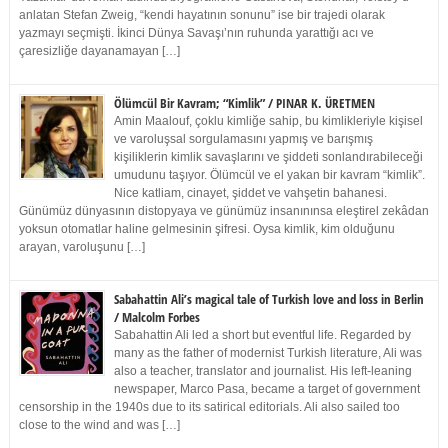
anlatan Stefan Zweig, “kendi hayatının sonunu” ise bir trajedi olarak
yazmayı seçmişti. İkinci Dünya Savaşı’nın ruhunda yarattığı acı ve
çaresizliğe dayanamayan […]
Ölümcül Bir Kavram; “Kimlik” / PINAR K. ÜRETMEN
Amin Maalouf, çoklu kimliğe sahip, bu kimlikleriyle kişisel
ve varoluşsal sorgulamasını yapmış ve barışmış
kişiliklerin kimlik savaşlarını ve şiddeti sonlandırabileceği
umudunu taşıyor. Ölümcül ve el yakan bir kavram “kimlik”.
Nice katliam, cinayet, şiddet ve vahşetin bahanesi.
Günümüz dünyasının distopyaya ve günümüz insanınınsa eleştirel zekâdan
yoksun otomatlar haline gelmesinin şifresi. Oysa kimlik, kim olduğunu
arayan, varoluşunu […]
Sabahattin Ali’s magical tale of Turkish love and loss in Berlin
/ Malcolm Forbes
Sabahattin Ali led a short but eventful life. Regarded by
many as the father of modernist Turkish literature, Ali was
also a teacher, translator and journalist. His left-leaning
newspaper, Marco Pasa, became a target of government
censorship in the 1940s due to its satirical editorials. Ali also sailed too
close to the wind and was […]