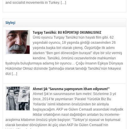
and socialist movements in Turkey. […]
Söyleşi
Turgay Tanülkü: BU RÖPORTAJI OKUMALISINIZ
Ünlü oyuncu Turgay Tanülkü’nün hayatı film gibi. 62
yaşındaki oyuncu, 18 yaşında girdiği cezaevinden 26
yaşında başka biri olarak çıkmış. Özgürlüğe ilk adımı
atarken “Ben geri döneceğim buraya!” diye bir söz vermiş
kendine. Tanülkü, ömrünü cezaevlerinde mahkumları
tiyatroyla buluşturmaya adamış bir oyuncu… Çoğu insanın Eşkıya Dünyaya
Hükümdar Olmaz dizisinde Şahinağa olarak tanıdığı Tanülkü’nün hikayesi
dizi […]
Ahmet Şık “Savunma yapmıyorum itham ediyorum!”
Ahmet Şık’ın savunmasının tam metni: Sözlerime 3 yıl
önce, 2014’te yayımlanan ‘Paralel Yürüdük Biz Bu
Yollarda’ isimli kitabımın önsözünden bir alıntıyla
başlayacağım. AKP ve Gülen Cemaati arasındaki mafyatik
iktidar ortaklığının nasıl dağıldığını anlatan bu inceleme-
araştırma kitabımın önsözü şöyle başlıyor: “Türkiye’yi siyasal ve toplumsal
olarak beraber dönüştüren iki güç olan AKP ile Gülen Cemaati’nin