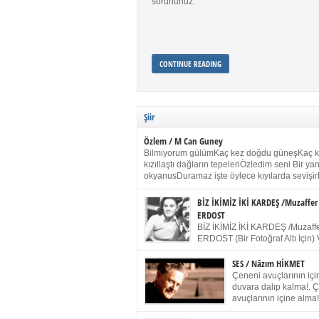
sorununuz.
CONTINUE READING
Şiir
Özlem / M Can Guney
Bilmiyorum gülümKaç kez doğdu güneşKaç 
kızıllaştı dağların tepeleriÖzledim seni Bir y
okyanusDuramaz işte öylece kıyılarda sevişir
yanımdaYanık kül rengi toprak sessizliğiSalın
dururSokulur yalnızlığıma kokun olur Gözleri
BİZ İKİMİZ İKİ KARDEŞ /Muzaffer
buruk gülümsemeDudağımda buğusu
ERDOST
öpüşlerinGeceler boyuÖzledim seni 2004 Ha
BİZ İKİMİZ İKİ KARDEŞ /Muzaffe
Sydney / Toplumsal Kaynak / Memduh Güney
ERDOST (Bir Fotoğraf Altı İçin) 
geleceğiz bir gün, biz ikimiz İki
Duracağız Fotoğrafımızda durduğumuz gibi 
SES / Nâzım HİKMET
ellerimde kelepçe Yüzümde yapay bir gülüş
Çeneni avuçlarının için
(Kelepçeyi yadırgamanın gülüşü belki İlk kez
duvara dalıp kalma!. 
için Sonra alıştım Ve unuttum sonra kelepçeyi
avuçlarının içine alma!
bileklerimde) Senin yüzün İçerde olmanın ve
Pencereye gel! Bak! D
umudun arasında Ve ilk […]