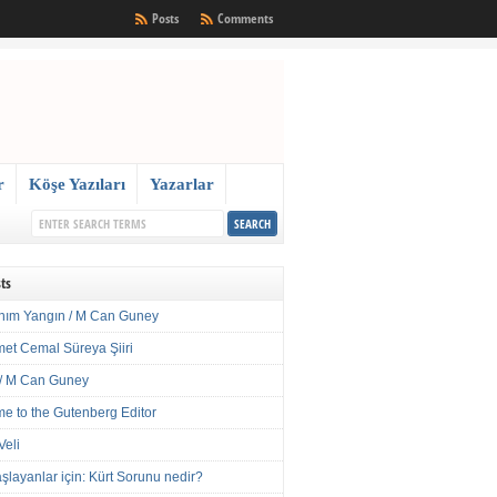
Posts
Comments
r
Köşe Yazıları
Yazarlar
ts
nım Yangın / M Can Guney
met Cemal Süreya Şiiri
/ M Can Guney
e to the Gutenberg Editor
Veli
şlayanlar için: Kürt Sorunu nedir?