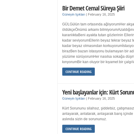
Bir Demet Cemal Süreya Şiiri
Güneyin Işıkları
|
February 16, 2025
GÜLGülün tam ortasında ağlıyorumHer akşa
öldükçeÖnümü arkamı bilmiyorumAzaldığın
karanlıktaBeni ayakta tutan gözlerinin Eller
kadar seviyorumEllerin beyaz tekrar beyaz t
kadar beyaz olmasından korkuyorumİstasyon
birazBen bazan istasyonu bulamayan bir a
yüzüme sürüyorumHer nasılsa sokağa düş
kırıyorumBir kan oluyor bir kıyamet bir çalgı
CONTINUE READING
Yeni başlayanlar için: Kürt Sorun
Güneyin Işıkları
|
February 16, 2025
Kürt Sorununu silahsız, şiddetsiz, çatışmasız
anlayarak, anlatarak, anlaşarak barış içind
aslında sizin de sorununuz.
CONTINUE READING