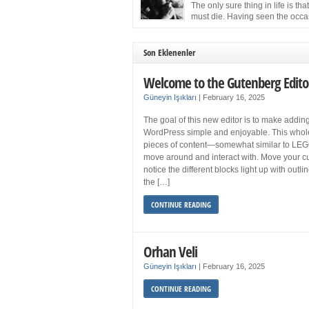
more sleep but what if you get your 8 hours a
The only sure thing in life is tha
and still feel fatigued when your […]
must die. Having seen the occa
images of the frail Fidel Castro 
one knew that sooner rather than later the lea
the Cuban Revolution would succumb to that
Son Eklenenler
strict of all human laws. Although saddened i
personal ways by the […]
Welcome to the Gutenberg Edito
Güneyin Işıkları
|
February 16, 2025
The goal of this new editor is to make adding
WordPress simple and enjoyable. This whol
pieces of content—somewhat similar to LEG
move around and interact with. Move your cu
notice the different blocks light up with outl
the […]
CONTINUE READING
Orhan Veli
Güneyin Işıkları
|
February 16, 2025
CONTINUE READING