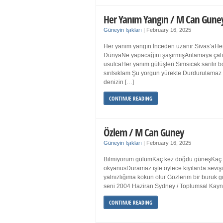
Her Yanım Yangın / M Can Gune
Güneyin Işıkları
|
February 16, 2025
Her yanım yangın İnceden uzanır Sivas’aHer
DünyaNe yapacağını şaşırmışAnlamaya çalışır
usulcaHer yanım gülüşleri Sımsıcak sarılır
sırılsıklam Şu yorgun yürekte Durdurulamaz 
denizin […]
CONTINUE READING
Özlem / M Can Guney
Güneyin Işıkları
|
February 16, 2025
Bilmiyorum gülümKaç kez doğdu güneşKaç kez
okyanusDuramaz işte öylece kıyılarda sevişi
yalnızlığıma kokun olur Gözlerim bir bur
seni 2004 Haziran Sydney / Toplumsal Ka
CONTINUE READING