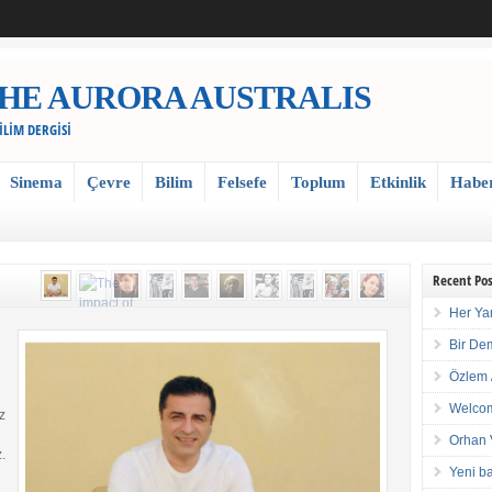
 / THE AURORA AUSTRALIS
BİLİM DERGİSİ
Sinema
Çevre
Bilim
Felsefe
Toplum
Etkinlik
Habe
Recent Pos
Her Ya
Bir De
Özlem 
Welcom
z
Orhan 
.
Yeni ba