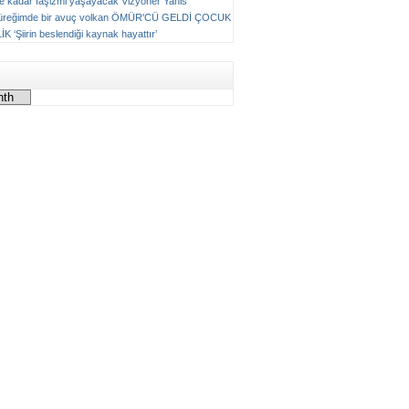
ne kadar faşizmi yaşayacak
Vizyoner
Yanis
üreğimde bir avuç volkan
ÖMÜR'CÜ GELDİ ÇOCUK
LİK
‘Şiirin beslendiği kaynak hayattır’