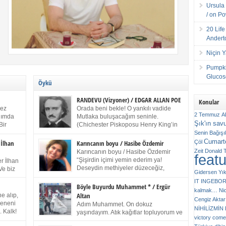
Ursula 
/ on P
20 Lif
Andert
Niçin 
Pumpki
Glucose
Öykü
RANDEVU (Vizyoner) / EDGAR ALLAN POE
Konular
kez
Orada beni bekle! O yankılı vadide
2 Temmuz
A
anımda
Mutlaka buluşacağım seninle.
Şık'ın sav
Bir
(Chichester Piskoposu Henry King’in
ıp
karısının ölümü üstüne yazdığı ağıt.)
Senin
Bağışı
m bir
Talihsiz ve gizemli adam! – Sen ki kendi hayal
Cumarte
Çöl
 İlhan
Karıncanın boyu / Hasibe Özdemir
gücünün parlaklığıyla afalladın, gençliğinin alevleri
Zeit
Donald 
Karıncanın boyu / Hasibe Özdemir
feat
ziran
arasına düştün! Hayalimde seni tekrar görüyorum!
“Şişirdin içimi yemin ederim ya!
r İlhan
Bir kez daha önümde duruyor siluetin! – Olduğun –
Deseydin methiyeler düzeceğiz,
Ve biz
Gidersen Yık
ah olduğun gibi değil soğuk vadide ve gölgelerin […]
çıkmazdım evden.” Sesi sinirden
 kardeş
IT
INGEBO
titriyor. “Sana gel demedim kızım.” diyorum sakince.
Benim
Böyle Buyurdu Muhammet * / Ergür
kalmak…
Ni
“Takıldın peşime madem, ne duyarsan
Altan
e alıp,
Cengiz Aktar
katlanacaksın.” Bir sigara yakıyor. Başını yana yatırıp,
 olduğu
Çeneni
Adım Muhammet. On dokuz
bezmiş annelerin yılgın bakışıyla süzüyor beni.
NİHİLİZMİ
. Kalk!
yaşındayım. Atık kağıtlar topluyorum ve
Kaşlarımı kaldırıp ona bakıyorum ben de. Pes ediyor.
victory comes
ışarda
Kızılay`dan Ulus`a kadar üç kez
“Git nereye atacaksan at, ben mezeleri söylüyorum