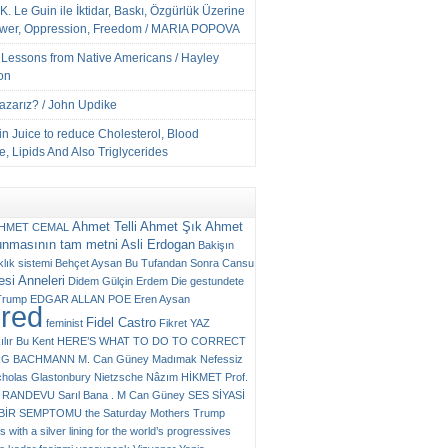
K. Le Guin ile İktidar, Baskı, Özgürlük Üzerine
ower, Oppression, Freedom / MARIA POPOVA
e Lessons from Native Americans / Hayley
on
Yazarız? / John Updike
n Juice to reduce Cholesterol, Blood
, Lipids And Also Triglycerides
Ahmet Telli
Ahmet Şık
Ahmet
HMET CEMAL
unmasının tam metni
Asli Erdogan
Bakişın
klık sistemi
Behçet Aysan
Bu Tufandan Sonra
Cansu
si Anneleri
Didem Gülçin Erdem
Die gestundete
Trump
EDGAR ALLAN POE
Eren Aysan
ured
Fidel Castro
feminist
Fikret YAZ
ılır Bu Kent
HERE’S WHAT TO DO TO CORRECT
RG BACHMANN
M. Can Güney
Madımak
Nefessiz
cholas Glastonbury
Nietzsche
Nâzım HİKMET
Prof.
RANDEVU
Sarıl Bana . M Can Güney
SES
SİYASİ
N BİR SEMPTOMU
the Saturday Mothers
Trump
 with a silver lining for the world’s progressives