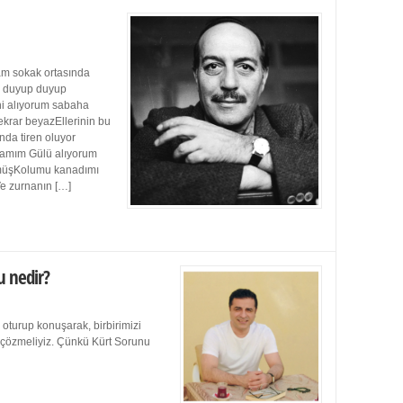
m sokak ortasında
ı duyup duyup
ini alıyorum sabaha
ekrar beyazEllerinin bu
da tiren oluyor
damım Gülü alıyorum
müşKolumu kanadımı
Ve zurnanın […]
u nedir?
 oturup konuşarak, birbirimizi
e çözmeliyiz. Çünkü Kürt Sorunu