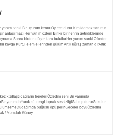
y
 yanım sanki Bir uçurum kenarıÖylece durur Kımıldamaz sanırsın
 anlaşılmazı Her yanım özlem Birikir bir nehrin getirdiklerinde
 boynuma Sonra birden düşer kara bulutlarHer yanım sanki Öfkeden
bir kavga Kurtul elem ellerinden gülüm Artık uğraş zamanıdırArtık
 kızıllaştı dağların tepeleriÖzledim seni Bir yanımda
rBir yanımdaYanık kül rengi toprak sessizliğiSalınıp dururSokulur
uk gülümsemeDudağımda buğusu öpüşlerinGeceler boyuÖzledim
ynak / Memduh Güney