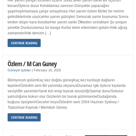
Her yanım yangın İnceden uzanır Sivas’aHer yanım sanki Bir uçurum
kenarıÖylece durur Kımıldamaz sanırsın DünyaNe yapacağını
şaşırmışAnlamaya çalışır anlaşılmazı Her yanım özlem Birikir bir nehrin
getirdiklerinde usulcaHer yanım gülüşleri Sımsıcak sarılır boynuma Sonra
birden düşer kara bulutlarHer yanım sanki Öfkeden sırılsıklam Şu yorgun
yürekte Durdurulamaz bir kavga Kurtul elem ellerinden gülüm Artık uğraş
zamanıdırArtık denizin […]
CONTINUE READING
Özlem / M Can Guney
Güneyin Işıkları
|
February 16, 2025
Bilmiyorum gülümKaç kez doğdu güneşKaç kez kızıllaştı dağların
tepeleriÖzledim seni Bir yanımda okyanusDuramaz işte öylece kıyılarda
sevişirBir yanımdaYanık kül rengi toprak sessizliğiSalınıp dururSokulur
yalnızlığıma kokun olur Gözlerim bir buruk gülümsemeDudağımda
buğusu öpüşlerinGeceler boyuÖzledim seni 2004 Haziran Sydney /
Toplumsal Kaynak / Memduh Güney
CONTINUE READING