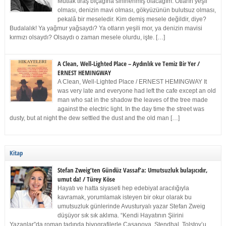
Mutlak tıraş bıçağına sinirlenmiş olacağım. Otların yeşil
olması, denizin mavi olması, gökyüzünün bulutsuz olması,
pekalâ bir meseledir. Kim demiş mesele değildir, diye?
Budalalık! Ya yağmur yağsaydı? Ya otların yeşili mor, ya denizin mavisi
kırmızı olsaydı? Olsaydı o zaman mesele olurdu, işte. […]
A Clean, Well-Lighted Place – Aydınlık ve Temiz Bir Yer /
ERNEST HEMINGWAY
A Clean, Well-Lighted Place / ERNEST HEMINGWAY It
was very late and everyone had left the cafe except an old
man who sat in the shadow the leaves of the tree made
against the electric light. In the day time the street was
dusty, but at night the dew settled the dust and the old man […]
Kitap
Stefan Zweig’ten Gündüz Vassaf’a: Umutsuzluk bulaşıcıdır,
umut da! / Türey Köse
Hayatı ve hatta siyaseti hep edebiyat aracılığıyla
kavramak, yorumlamak isteyen bir okur olarak bu
umutsuzluk günlerinde Avusturyalı yazar Stefan Zweig
düşüyor sık sık aklıma. “Kendi Hayatının Şiirini
Yazanlar”da roman tadında biyografilerle Casanova, Stendhal, Tolstoy’u