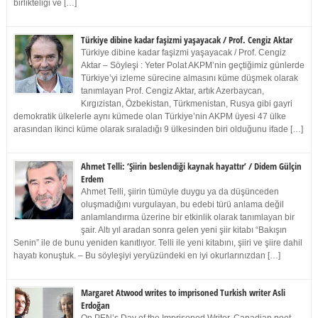
birlikteliği ve […]
Türkiye dibine kadar faşizmi yaşayacak / Prof. Cengiz Aktar
Türkiye dibine kadar faşizmi yaşayacak / Prof. Cengiz
Aktar – Söyleşi : Yeter Polat AKPM’nin geçtiğimiz günlerde
Türkiye’yi izleme sürecine almasını küme düşmek olarak
tanımlayan Prof. Cengiz Aktar, artık Azerbaycan,
Kırgızistan, Özbekistan, Türkmenistan, Rusya gibi gayri
demokratik ülkelerle aynı kümede olan Türkiye’nin AKPM üyesi 47 ülke
arasından ikinci küme olarak sıraladığı 9 ülkesinden biri olduğunu ifade […]
Ahmet Telli: ‘Şiirin beslendiği kaynak hayattır’ / Didem Gülçin
Erdem
Ahmet Telli, şiirin tümüyle duygu ya da düşünceden
oluşmadığını vurgulayan, bu edebi türü anlama değil
anlamlandırma üzerine bir etkinlik olarak tanımlayan bir
şair. Altı yıl aradan sonra gelen yeni şiir kitabı “Bakışın
Senin” ile de bunu yeniden kanıtlıyor. Telli ile yeni kitabını, şiiri ve şiire dahil
hayatı konuştuk. – Bu söyleşiyi yeryüzündeki en iyi okurlarınızdan […]
Margaret Atwood writes to imprisoned Turkish writer Asli
Erdoğan