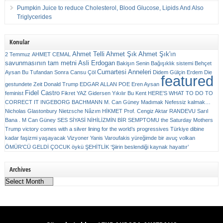
Pumpkin Juice to reduce Cholesterol, Blood Glucose, Lipids And Also
Triglycerides
Konular
Ahmet Telli
Ahmet Şık
Ahmet Şık'ın
2 Temmuz
AHMET CEMAL
savunmasının tam metni
Asli Erdogan
Bakişın Senin
Bağışıklık sistemi
Behçet
Cumartesi Anneleri
Aysan
Bu Tufandan Sonra
Cansu Çöl
Didem Gülçin Erdem
Die
featured
gestundete Zeit
Donald Trump
EDGAR ALLAN POE
Eren Aysan
Fidel Castro
feminist
Fikret YAZ
Gidersen Yıkılır Bu Kent
HERE’S WHAT TO DO TO
CORRECT IT
INGEBORG BACHMANN
M. Can Güney
Madımak
Nefessiz kalmak…
Nicholas Glastonbury
Nietzsche
Nâzım HİKMET
Prof. Cengiz Aktar
RANDEVU
Sarıl
Bana . M Can Güney
SES
SİYASİ NİHİLİZMİN BİR SEMPTOMU
the Saturday Mothers
Trump victory comes with a silver lining for the world’s progressives
Türkiye dibine
kadar faşizmi yaşayacak
Vizyoner
Yanis Varoufakis
yüreğimde bir avuç volkan
ÖMÜR'CÜ GELDİ ÇOCUK
öykü
ŞEHİTLİK
‘Şiirin beslendiği kaynak hayattır’
Archives
Archives