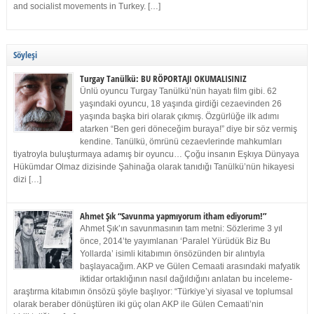
and socialist movements in Turkey. […]
Söyleşi
Turgay Tanülkü: BU RÖPORTAJI OKUMALISINIZ
Ünlü oyuncu Turgay Tanülkü’nün hayatı film gibi. 62
yaşındaki oyuncu, 18 yaşında girdiği cezaevinden 26
yaşında başka biri olarak çıkmış. Özgürlüğe ilk adımı
atarken “Ben geri döneceğim buraya!” diye bir söz vermiş
kendine. Tanülkü, ömrünü cezaevlerinde mahkumları
tiyatroyla buluşturmaya adamış bir oyuncu… Çoğu insanın Eşkıya Dünyaya
Hükümdar Olmaz dizisinde Şahinağa olarak tanıdığı Tanülkü’nün hikayesi
dizi […]
Ahmet Şık “Savunma yapmıyorum itham ediyorum!”
Ahmet Şık’ın savunmasının tam metni: Sözlerime 3 yıl
önce, 2014’te yayımlanan ‘Paralel Yürüdük Biz Bu
Yollarda’ isimli kitabımın önsözünden bir alıntıyla
başlayacağım. AKP ve Gülen Cemaati arasındaki mafyatik
iktidar ortaklığının nasıl dağıldığını anlatan bu inceleme-
araştırma kitabımın önsözü şöyle başlıyor: “Türkiye’yi siyasal ve toplumsal
olarak beraber dönüştüren iki güç olan AKP ile Gülen Cemaati’nin