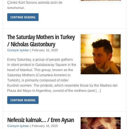
Çünkü Kürt Sorunu aslında sizin de
sorununuz.
CONTINUE READING
The Saturday Mothers in Turkey
/ Nicholas Glastonbury
Güneyin Işıkları
|
February 16, 2025
Every Saturday, a group of people gathers
in silent protest in Galatasaray Square in the
heart of Istanbul. This group, known as the
Saturday Mothers (Cumartesi Anneleri in
Turkish), is primarily composed of older
Kurdish women. The protests, which resemble those by the Madres del
Plaza del Mayo in Argentina, consist of the mothers (and […]
CONTINUE READING
Nefessiz kalmak… / Eren Aysan
Güneyin Işıkları
|
February 16, 2025