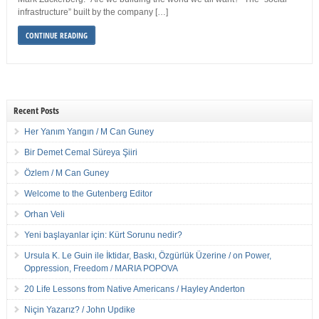
infrastructure” built by the company […]
CONTINUE READING
Recent Posts
Her Yanım Yangın / M Can Guney
Bir Demet Cemal Süreya Şiiri
Özlem / M Can Guney
Welcome to the Gutenberg Editor
Orhan Veli
Yeni başlayanlar için: Kürt Sorunu nedir?
Ursula K. Le Guin ile İktidar, Baskı, Özgürlük Üzerine / on Power,
Oppression, Freedom / MARIA POPOVA
20 Life Lessons from Native Americans / Hayley Anderton
Niçin Yazarız? / John Updike