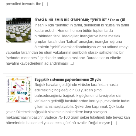
prevailed towards the […]
SİYASİ NİHİLİZMİN BİR SEMPTOMU; “ŞEHİTLİK” / Cansu Çöl
İnsanlık için “şehitlik” in tarihi, denilebilir ki “kutsal”ın tarihi
kadar eskidir. Hemen hemen bütün toplumlarda
birbirinden farklı ideolojiler, inançlar ve hatta meslek
grupları tarafından “kutsal” amaçları, inançları uğruna
ölenlerin “şehit” olarak adlandırılışına ve bu adlandırmayı
yapanlar tarafından bu ölüm vakalarının sembolik olarak sahiplenilip bir
“şehadet mertebesi” içerisinde anılışına rastlanır. Burada sorun elbette
hayatını kaybedenlerin adlandırılması […]
Bağışıklık sistemini güçlendirmenin 20 yolu
Soğuk havalar geldiğinde virüsler tarafından hasta
edilmek hiç hoş değildir. Bu yüzden şimdi
bahsedeceğimiz bağışıklık güçlendirici tavsiyeler sizi
virüslerin getirdiği hastalıklardan koruyup, mevsimin tadını
çıkarmanızı sağlayabilir. Şekerden kaçınmak Çok fazla
şeker tüketmek bağışıklık sisteminin bakterilere karşı savaşan
mekanizmasını bastırır. Sadece 75-100 gram şeker tüketmek bile beyaz kan
hücrelerinin bakterileri yok edecek gücünü azaltır. Doğal meyve […]