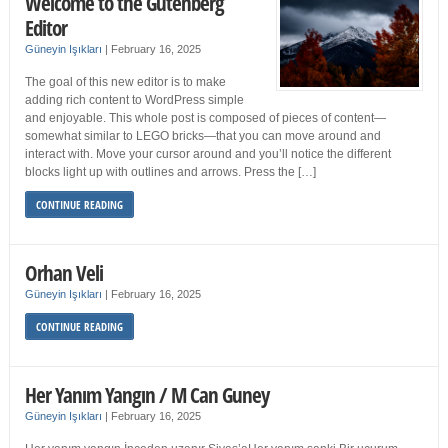
Welcome to the Gutenberg
Editor
Güneyin Işıkları
|
February 16, 2025
The goal of this new editor is to make
adding rich content to WordPress simple
and enjoyable. This whole post is composed of pieces of content—
somewhat similar to LEGO bricks—that you can move around and
interact with. Move your cursor around and you’ll notice the different
blocks light up with outlines and arrows. Press the […]
CONTINUE READING
Orhan Veli
Güneyin Işıkları
|
February 16, 2025
CONTINUE READING
Her Yanım Yangın / M Can Guney
Güneyin Işıkları
|
February 16, 2025