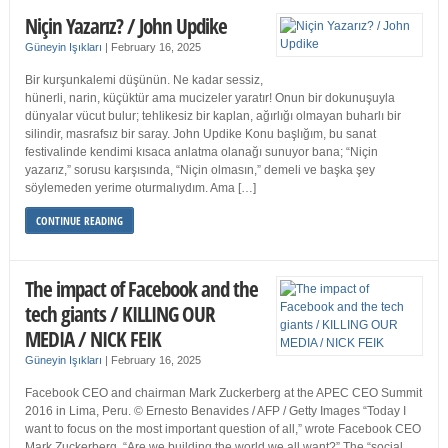
Niçin Yazarız? / John Updike
Güneyin Işıkları
|
February 16, 2025
Bir kurşunkalemi düşünün. Ne kadar sessiz,
hünerli, narin, küçüktür ama mucizeler yaratır! Onun bir dokunuşuyla
dünyalar vücut bulur; tehlikesiz bir kaplan, ağırlığı olmayan buharlı bir
silindir, masrafsız bir saray. John Updike Konu başlığım, bu sanat
festivalinde kendimi kısaca anlatma olanağı sunuyor bana; “Niçin
yazarız,” sorusu karşısında, “Niçin olmasın,” demeli ve başka şey
söylemeden yerime oturmalıydım. Ama […]
CONTINUE READING
The impact of Facebook and the
tech giants / KILLING OUR
MEDIA / NICK FEIK
Güneyin Işıkları
|
February 16, 2025
Facebook CEO and chairman Mark Zuckerberg at the APEC CEO Summit
2016 in Lima, Peru. © Ernesto Benavides / AFP / Getty Images “Today I
want to focus on the most important question of all,” wrote Facebook CEO
Mark Zuckerberg. “Are we building the world we all want?” The “social