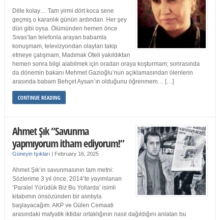
Dille kolay… Tam yirmi dört koca sene
geçmiş o karanlık günün ardından. Her şey
dün gibi oysa. Ölümünden hemen önce
Sıvas’tan telefonla arayan babamla
konuşmam, televizyondan olayları takip
etmeye çalışmam, Madımak Oteli yakıldıktan
hemen sonra bilgi alabilmek için oradan oraya koşturmam; sonrasında
da dönemin bakanı Mehmet Gazioğlu’nun açıklamasından ölenlerin
arasında babam Behçet Aysan’ın olduğunu öğrenmem… […]
CONTINUE READING
Ahmet Şık “Savunma
yapmıyorum itham ediyorum!”
Güneyin Işıkları
|
February 16, 2025
Ahmet Şık’ın savunmasının tam metni:
Sözlerime 3 yıl önce, 2014’te yayımlanan
‘Paralel Yürüdük Biz Bu Yollarda’ isimli
kitabımın önsözünden bir alıntıyla
başlayacağım. AKP ve Gülen Cemaati
arasındaki mafyatik iktidar ortaklığının nasıl dağıldığını anlatan bu