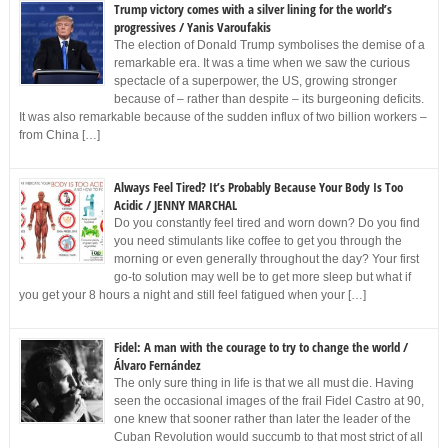
Trump victory comes with a silver lining for the world’s
progressives / Yanis Varoufakis
The election of Donald Trump symbolises the demise of a
remarkable era. It was a time when we saw the curious
spectacle of a superpower, the US, growing stronger
because of – rather than despite – its burgeoning deficits.
It was also remarkable because of the sudden influx of two billion workers –
from China […]
Always Feel Tired? It’s Probably Because Your Body Is Too
Acidic / JENNY MARCHAL
Do you constantly feel tired and worn down? Do you find
you need stimulants like coffee to get you through the
morning or even generally throughout the day? Your first
go-to solution may well be to get more sleep but what if
you get your 8 hours a night and still feel fatigued when your […]
Fidel: A man with the courage to try to change the world /
Álvaro Fernández
The only sure thing in life is that we all must die. Having
seen the occasional images of the frail Fidel Castro at 90,
one knew that sooner rather than later the leader of the
Cuban Revolution would succumb to that most strict of all