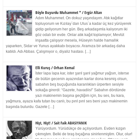
Böyle Buyurdu Muhammet * / Ergür Altan
Adım Muhammet. On dokuz yaşındayım. Atık kağıtlar
topluyorum ve Kızılay`dan Ulus`a kadar üç kez yürüyerek
gidip geliyorum her gün. Beş arkadaşımla kalıyorum iki
göz odalı bir evde. Onlar atık kağıt toplamıyor; Mevlüt
inşaatta çalışıyor mesela, Hüseyin halde hamallık
yaparken, Sidar ve Yunus ayakkabı boyacısı. Aramıza bir arkadaş daha
katıldı. Adı Abbas. Çalışmıyor o, diyaliz hastası. […]
Elli Kuruş / Orhan Kemal
İster lapa lapa kar, ister şarıl şarıl yağmur yağsın, isterse
de bütün gecenin ayazından karlar dona kesmiş olsun,
sabahın beş buçuğunda karanlıkları ürperten sesiyle
sokağa girerdi: “Gazete, havadiis!” Sabahın dördünde
yazı makinemin başına geçtiğim için, bu ses, bu kara,
yağmura, ayaza kafa tutan bu canlı, bu pırıl pırıl ses beni yazı makinemin
başında bulurdu. Gazete […]
Hişt, Hişt! / Sait Faik ABASIYANIK
Yürüyordum. Yürüdükçe de açılıyordum. Evden kızgın
çıkmıştım. Belki de tıraş bıçağına sinirlenmiştim. Olur, olur!