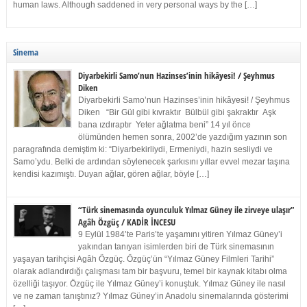
human laws. Although saddened in very personal ways by the […]
Sinema
Diyarbekirli Samo’nun Hazinses’inin hikâyesi! / Şeyhmus
Diken
Diyarbekirli Samo’nun Hazinses’inin hikâyesi! / Şeyhmus
Diken “Bir Gül gibi kıvraktır Bülbül gibi şakraktır Aşk
bana ızdıraptır Yeter ağlatma beni” 14 yıl önce
ölümünden hemen sonra, 2002’de yazdığım yazının son
paragrafında demiştim ki: “Diyarbekirliydi, Ermeniydi, hazin sesliydi ve
Samo’ydu. Belki de ardından söylenecek şarkısını yıllar evvel mezar taşına
kendisi kazımıştı. Duyan ağlar, gören ağlar, böyle […]
“Türk sinemasında oyunculuk Yılmaz Güney ile zirveye ulaşır”
Agâh Özgüç / KADİR İNCESU
9 Eylül 1984’te Paris’te yaşamını yitiren Yılmaz Güney’i
yakından tanıyan isimlerden biri de Türk sinemasının
yaşayan tarihçisi Agâh Özgüç. Özgüç’ün “Yılmaz Güney Filmleri Tarihi”
olarak adlandırdığı çalışması tam bir başvuru, temel bir kaynak kitabı olma
özelliği taşıyor. Özgüç ile Yılmaz Güney’i konuştuk. Yılmaz Güney ile nasıl
ve ne zaman tanıştınız? Yılmaz Güney’in Anadolu sinemalarında gösterimi