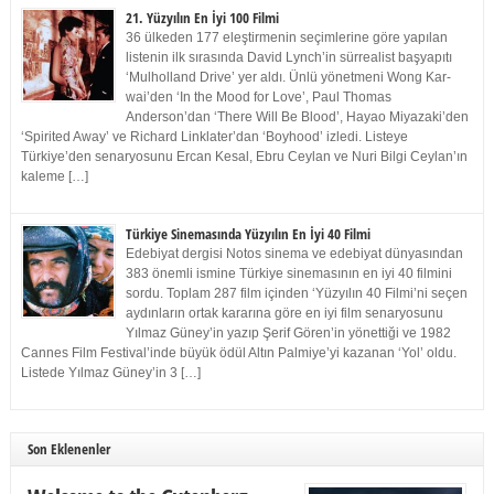
21. Yüzyılın En İyi 100 Filmi
36 ülkeden 177 eleştirmenin seçimlerine göre yapılan
listenin ilk sırasında David Lynch’in sürrealist başyapıtı
‘Mulholland Drive’ yer aldı. Ünlü yönetmeni Wong Kar-
wai’den ‘In the Mood for Love’, Paul Thomas
Anderson’dan ‘There Will Be Blood’, Hayao Miyazaki’den
‘Spirited Away’ ve Richard Linklater’dan ‘Boyhood’ izledi. Listeye
Türkiye’den senaryosunu Ercan Kesal, Ebru Ceylan ve Nuri Bilgi Ceylan’ın
kaleme […]
Türkiye Sinemasında Yüzyılın En İyi 40 Filmi
Edebiyat dergisi Notos sinema ve edebiyat dünyasından
383 önemli ismine Türkiye sinemasının en iyi 40 filmini
sordu. Toplam 287 film içinden ‘Yüzyılın 40 Filmi’ni seçen
aydınların ortak kararına göre en iyi film senaryosunu
Yılmaz Güney’in yazıp Şerif Gören’in yönettiği ve 1982
Cannes Film Festival’inde büyük ödül Altın Palmiye’yi kazanan ‘Yol’ oldu.
Listede Yılmaz Güney’in 3 […]
Son Eklenenler