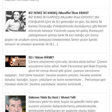
BİZ İKİMİZ İKİ KARDEŞ /Muzaffer İlhan ERDOST
BİZ İKİMİZ İKİ KARDEŞ /Muzaffer İlhan ERDOST (Bir
Fotoğraf Altı İçin) Ve biz geleceğiz bir gün, biz ikimiz İki
kardeş Duracağız Fotoğrafımızda durduğumuz gibi Benim
ellerimde kelepçe Yüzümde yapay bir gülüş (Kelepçeyi
yadırgamanın gülüşü belki İlk kez olduğu için Sonra
alıştım Ve unuttum sonra kelepçeyi bileklerimde) Senin yüzün İçerde
olmanın ve umudun arasında Ve ilk […]
SES / Nâzım HİKMET
Çeneni avuçlarının içine alıp, duvara dalıp kalma!. Çeneni
avuçlarının içine alma!. Kalk! Pencereye gel! Bak! Dışarda
gece bir cenup denizi gibi güzel, çarpıyor pencerene
dalgaları.. Gel! Dinle havaları: havalar seslerin yoludur, havalar seslerle
doludur: toprağın, suyun, yıldızların ve bizim seslerimizle… Pencereye gel!
Havaları dinle bir: Sesimiz yanındadır, sesimiz seninledir…
Gidersen Yıkılır Bu Kent / Ahmet Telli
Gidersen yıkılır bu kent, kuşlar da giderBir nehir gibi
susarım yüzünün deltasındaYanlış adreslerdeydik,
kimliksizdik belkiSarışın bir şaşkınlık olurdu bütün