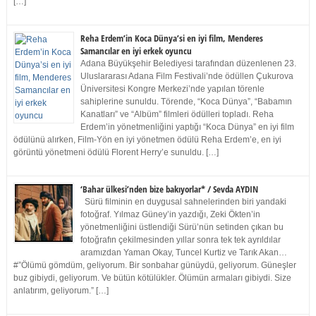
[…]
Reha Erdem’in Koca Dünya’si en iyi film, Menderes
Samancılar en iyi erkek oyuncu
Adana Büyükşehir Belediyesi tarafından düzenlenen 23.
Uluslararası Adana Film Festivali’nde ödüllen Çukurova
Üniversitesi Kongre Merkezi’nde yapılan törenle
sahiplerine sunuldu. Törende, “Koca Dünya”, “Babamın
Kanatları” ve “Albüm” filmleri ödülleri topladı. Reha
Erdem’in yönetmenliğini yaptığı “Koca Dünya” en iyi film
ödülünü alırken, Film-Yön en iyi yönetmen ödülü Reha Erdem’e, en iyi
görüntü yönetmeni ödülü Florent Herry’e sunuldu. […]
‘Bahar ülkesi’nden bize bakıyorlar* / Sevda AYDIN
Sürü filminin en duygusal sahnelerinden biri yandaki
fotoğraf. Yılmaz Güney’in yazdığı, Zeki Ökten’in
yönetmenliğini üstlendiği Sürü’nün setinden çıkan bu
fotoğrafın çekilmesinden yıllar sonra tek tek ayrıldılar
aramızdan Yaman Okay, Tuncel Kurtiz ve Tarık Akan…
#”Ölümü gömdüm, geliyorum. Bir sonbahar günüydü, geliyorum. Güneşler
buz gibiydi, geliyorum. Ve bütün kötülükler. Ölümün armaları gibiydi. Size
anlatırım, geliyorum.” […]