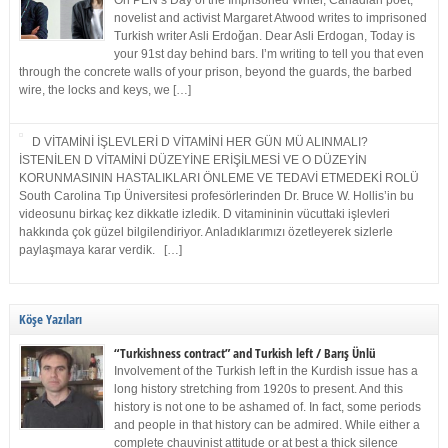
On PEN’s Day of the Imprisoned Writer, Canadian poet,
novelist and activist Margaret Atwood writes to imprisoned
Turkish writer Asli Erdoğan. Dear Asli Erdogan, Today is
your 91st day behind bars. I’m writing to tell you that even
through the concrete walls of your prison, beyond the guards, the barbed
wire, the locks and keys, we […]
D VİTAMİNİ İŞLEVLERİ D VİTAMİNİ HER GÜN MÜ ALINMALI?
İSTENİLEN D VİTAMİNİ DÜZEYİNE ERİŞİLMESİ VE O DÜZEYİN
KORUNMASININ HASTALIKLARI ÖNLEME VE TEDAVİ ETMEDEKİ ROLÜ
South Carolina Tıp Üniversitesi profesörlerinden Dr. Bruce W. Hollis’in bu
videosunu birkaç kez dikkatle izledik. D vitamininin vücuttaki işlevleri
hakkında çok güzel bilgilendiriyor. Anladıklarımızı özetleyerek sizlerle
paylaşmaya karar verdik. […]
Köşe Yazıları
“Turkishness contract” and Turkish left / Barış Ünlü
Involvement of the Turkish left in the Kurdish issue has a
long history stretching from 1920s to present. And this
history is not one to be ashamed of. In fact, some periods
and people in that history can be admired. While either a
complete chauvinist attitude or at best a thick silence