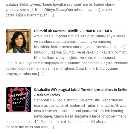
anlatan Stefan Zweig, “kendi hayatının sonunu” ise bir trajedi olarak
yazmayı seçmişti. İkinci Dünya Savaşı’nın ruhunda yarattığı acı ve
çaresizliğe dayanamayan […]
Ölümcül Bir Kavram; “Kimlik” / PINAR K. ÜRETMEN
Amin Maalouf, çoklu kimliğe sahip, bu kimlikleriyle kişisel
ve varoluşsal sorgulamasını yapmış ve barışmış
kişiliklerin kimlik savaşlarını ve şiddeti sonlandırabileceği
umudunu taşıyor. Ölümcül ve el yakan bir kavram “kimlik”.
Nice katliam, cinayet, şiddet ve vahşetin bahanesi.
Günümüz dünyasının distopyaya ve günümüz insanınınsa eleştirel zekâdan
yoksun otomatlar haline gelmesinin şifresi. Oysa kimlik, kim olduğunu
arayan, varoluşunu […]
Sabahattin Ali’s magical tale of Turkish love and loss in Berlin
/ Malcolm Forbes
Sabahattin Ali led a short but eventful life. Regarded by
many as the father of modernist Turkish literature, Ali was
also a teacher, translator and journalist. His left-leaning
newspaper, Marco Pasa, became a target of government
censorship in the 1940s due to its satirical editorials. Ali also sailed too
close to the wind and was […]