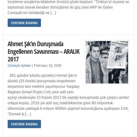
inceleme-araştırma kitabımın önsözü şöyle başlıyor: “Türkiye’yi siyasal ve
toplumsal olarak beraber dönüştüren iki güç olan AKP ile Gülen
Cemaati’nin birlikteliği ve […]
CONTINUE READING
Ahmet Şık’ın Duruşmada
Engellenen Savunması – ARALIK
2017
Güneyin Işıkları
|
February 16, 2025
361 gündür tutuklu gazeteci Ahmet Şık’ın
dünkü (25 Aralık) duruşmada engellenen
beyanının tam metnini yayınlıyoruz Yargıtay
Başkanı İsmail Rüştü Cirit, yeni adli yılın
açılışı vesilesiyle 23 Kasım 2017’de yaptığı konuşmada çok çarpıcı veriler
ortaya koydu. 2016 yılı adli suç istatistiklerine göre 80 milyonluk
ülkemizde yaklaşık 6 milyon 900bin şüpheli bulunduğunu açıklayan Cirit;
“Demek ki […]
CONTINUE READING