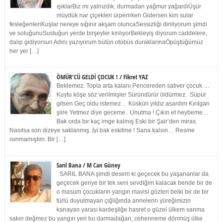
ışıklarBiz mi yalnızdık, durmadan yağmur yağardıÜşür
müydük nar çiçekleri ürperirken Gidersen kim sular
fesleğenleriKuşlar nereye sığınır akşam oluncaSessizliği dinliyorum şimdi
ve soluğunuSustuğun yerde birşeyler kırılıyorBekleyiş diyorum caddelere,
dalıp gidiyorsun Adını yazıyorum bütün otobüs duraklarınaÖpüştüğümüz
her yer […]
ÖMÜR’CÜ GELDİ ÇOCUK ! / Fikret YAZ
Beklemez. Topla arta kalanı Pencereden satıver çocuk …
Kuytu köşe söz verilmişler Süründürür öldürmez. Süpür
gitsen Geç oldu istemez… Küskün yıldız asardım Kırılgan
şiire Yetmez diye geceme.. Unutma ! Çıkın et heybeme…
Bak orda bir kaç imge kalmış Eski bir Şair’den miras.
Nasılsa son dizeye saklanmış. İyi bak eskitme ! Sana kalsın… Resme
ısınmamıştım. Bir […]
Sarıl Bana / M Can Güney
SARIL BANA şimdi desem ki geçecek bu yaşananlar da
geçecek geriye bir tek seni sevdiğim kalacak bende bir de
o masum çocukların yangın mavisi gözleri belki bir de bir
türlü duyulmayan çığlığında annelerin yüreğimizin
kanayan yarası kardeşliğe hasret o güzel ülkem sanma
sakın değmez bu yangın yeri bu darmadağan, cehenneme dönmüş ülke