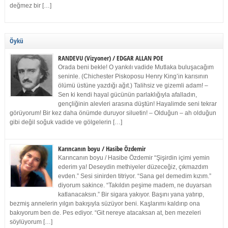
değmez bir […]
Öykü
RANDEVU (Vizyoner) / EDGAR ALLAN POE
Orada beni bekle! O yankılı vadide Mutlaka buluşacağım
seninle. (Chichester Piskoposu Henry King’in karısının
ölümü üstüne yazdığı ağıt.) Talihsiz ve gizemli adam! –
Sen ki kendi hayal gücünün parlaklığıyla afalladın,
gençliğinin alevleri arasına düştün! Hayalimde seni tekrar
görüyorum! Bir kez daha önümde duruyor siluetin! – Olduğun – ah olduğun
gibi değil soğuk vadide ve gölgelerin […]
Karıncanın boyu / Hasibe Özdemir
Karıncanın boyu / Hasibe Özdemir “Şişirdin içimi yemin
ederim ya! Deseydin methiyeler düzeceğiz, çıkmazdım
evden.” Sesi sinirden titriyor. “Sana gel demedim kızım.”
diyorum sakince. “Takıldın peşime madem, ne duyarsan
katlanacaksın.” Bir sigara yakıyor. Başını yana yatırıp,
bezmiş annelerin yılgın bakışıyla süzüyor beni. Kaşlarımı kaldırıp ona
bakıyorum ben de. Pes ediyor. “Git nereye atacaksan at, ben mezeleri
söylüyorum […]