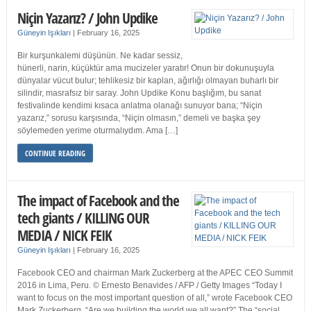
Niçin Yazarız? / John Updike
Güneyin Işıkları
|
February 16, 2025
Bir kurşunkalemi düşünün. Ne kadar sessiz,
hünerli, narin, küçüktür ama mucizeler yaratır! Onun bir dokunuşuyla
dünyalar vücut bulur; tehlikesiz bir kaplan, ağırlığı olmayan buharlı bir
silindir, masrafsız bir saray. John Updike Konu başlığım, bu sanat
festivalinde kendimi kısaca anlatma olanağı sunuyor bana; “Niçin
yazarız,” sorusu karşısında, “Niçin olmasın,” demeli ve başka şey
söylemeden yerime oturmalıydım. Ama […]
CONTINUE READING
The impact of Facebook and the
tech giants / KILLING OUR
MEDIA / NICK FEIK
Güneyin Işıkları
|
February 16, 2025
Facebook CEO and chairman Mark Zuckerberg at the APEC CEO Summit
2016 in Lima, Peru. © Ernesto Benavides / AFP / Getty Images “Today I
want to focus on the most important question of all,” wrote Facebook CEO
Mark Zuckerberg. “Are we building the world we all want?” The “social