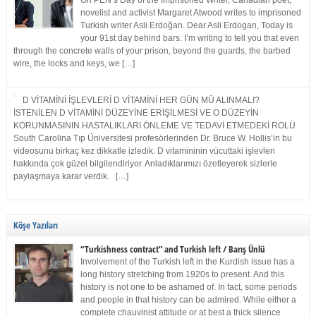
On PEN’s Day of the Imprisoned Writer, Canadian poet,
novelist and activist Margaret Atwood writes to imprisoned
Turkish writer Asli Erdoğan. Dear Asli Erdogan, Today is
your 91st day behind bars. I’m writing to tell you that even
through the concrete walls of your prison, beyond the guards, the barbed
wire, the locks and keys, we […]
D VİTAMİNİ İŞLEVLERİ D VİTAMİNİ HER GÜN MÜ ALINMALI?
İSTENİLEN D VİTAMİNİ DÜZEYİNE ERİŞİLMESİ VE O DÜZEYİN
KORUNMASININ HASTALIKLARI ÖNLEME VE TEDAVİ ETMEDEKİ ROLÜ
South Carolina Tıp Üniversitesi profesörlerinden Dr. Bruce W. Hollis’in bu
videosunu birkaç kez dikkatle izledik. D vitamininin vücuttaki işlevleri
hakkında çok güzel bilgilendiriyor. Anladıklarımızı özetleyerek sizlerle
paylaşmaya karar verdik. […]
Köşe Yazıları
“Turkishness contract” and Turkish left / Barış Ünlü
Involvement of the Turkish left in the Kurdish issue has a
long history stretching from 1920s to present. And this
history is not one to be ashamed of. In fact, some periods
and people in that history can be admired. While either a
complete chauvinist attitude or at best a thick silence