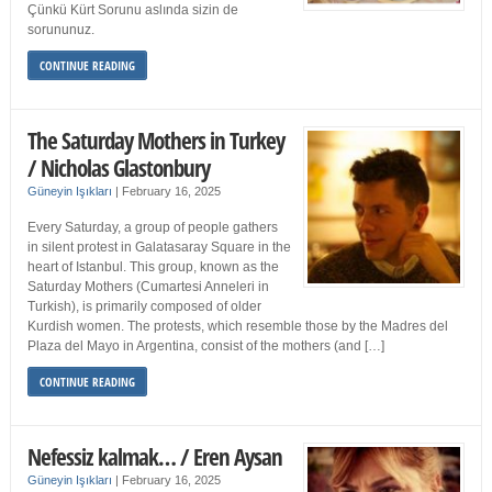
Çünkü Kürt Sorunu aslında sizin de
sorununuz.
CONTINUE READING
The Saturday Mothers in Turkey
/ Nicholas Glastonbury
Güneyin Işıkları
|
February 16, 2025
Every Saturday, a group of people gathers
in silent protest in Galatasaray Square in the
heart of Istanbul. This group, known as the
Saturday Mothers (Cumartesi Anneleri in
Turkish), is primarily composed of older
Kurdish women. The protests, which resemble those by the Madres del
Plaza del Mayo in Argentina, consist of the mothers (and […]
CONTINUE READING
Nefessiz kalmak… / Eren Aysan
Güneyin Işıkları
|
February 16, 2025