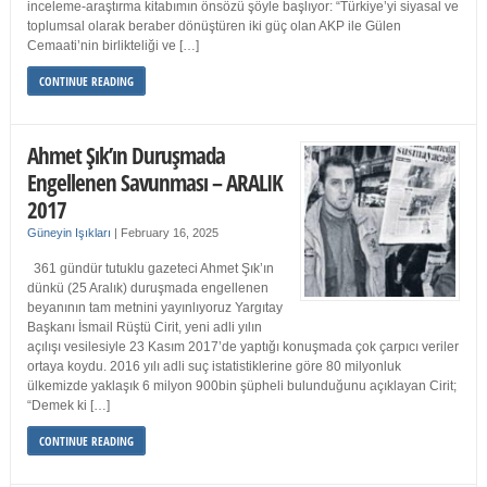
inceleme-araştırma kitabımın önsözü şöyle başlıyor: “Türkiye’yi siyasal ve
toplumsal olarak beraber dönüştüren iki güç olan AKP ile Gülen
Cemaati’nin birlikteliği ve […]
CONTINUE READING
Ahmet Şık’ın Duruşmada
Engellenen Savunması – ARALIK
2017
Güneyin Işıkları
|
February 16, 2025
361 gündür tutuklu gazeteci Ahmet Şık’ın
dünkü (25 Aralık) duruşmada engellenen
beyanının tam metnini yayınlıyoruz Yargıtay
Başkanı İsmail Rüştü Cirit, yeni adli yılın
açılışı vesilesiyle 23 Kasım 2017’de yaptığı konuşmada çok çarpıcı veriler
ortaya koydu. 2016 yılı adli suç istatistiklerine göre 80 milyonluk
ülkemizde yaklaşık 6 milyon 900bin şüpheli bulunduğunu açıklayan Cirit;
“Demek ki […]
CONTINUE READING