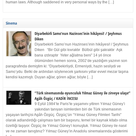
human laws. Although saddened in very personal ways by the […]
Sinema
Diyarbekirli Samo’nun Hazinses’inin hikâyesi! / Şeyhmus
Diken
Diyarbekirli Samo’nun Hazinses’inin hikâyesi! / Şeyhmus
Diken “Bir Gül gibi kıvraktır Bülbül gibi şakraktır Aşk
bana ızdıraptır Yeter ağlatma beni” 14 yıl önce
ölümünden hemen sonra, 2002’de yazdığım yazının son
paragrafında demiştim ki: “Diyarbekirliydi, Ermeniydi, hazin sesliydi ve
Samo’ydu. Belki de ardından söylenecek şarkısını yıllar evvel mezar taşına
kendisi kazımıştı. Duyan ağlar, gören ağlar, böyle […]
“Türk sinemasında oyunculuk Yılmaz Güney ile zirveye ulaşır”
Agâh Özgüç / KADİR İNCESU
9 Eylül 1984’te Paris’te yaşamını yitiren Yılmaz Güney’i
yakından tanıyan isimlerden biri de Türk sinemasının
yaşayan tarihçisi Agâh Özgüç. Özgüç’ün “Yılmaz Güney Filmleri Tarihi”
olarak adlandırdığı çalışması tam bir başvuru, temel bir kaynak kitabı olma
özelliği taşıyor. Özgüç ile Yılmaz Güney’i konuştuk. Yılmaz Güney ile nasıl
ve ne zaman tanıştınız? Yılmaz Güney’in Anadolu sinemalarında gösterimi