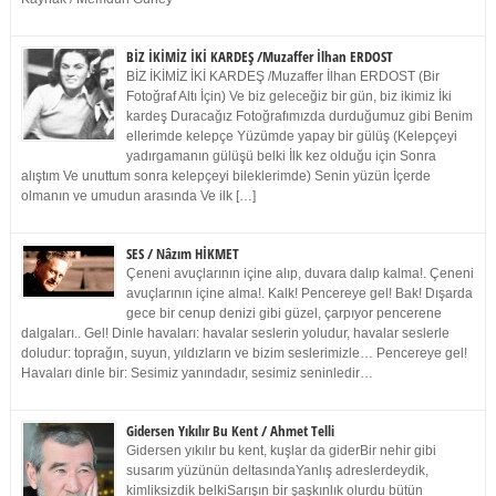
BİZ İKİMİZ İKİ KARDEŞ /Muzaffer İlhan ERDOST
BİZ İKİMİZ İKİ KARDEŞ /Muzaffer İlhan ERDOST (Bir
Fotoğraf Altı İçin) Ve biz geleceğiz bir gün, biz ikimiz İki
kardeş Duracağız Fotoğrafımızda durduğumuz gibi Benim
ellerimde kelepçe Yüzümde yapay bir gülüş (Kelepçeyi
yadırgamanın gülüşü belki İlk kez olduğu için Sonra
alıştım Ve unuttum sonra kelepçeyi bileklerimde) Senin yüzün İçerde
olmanın ve umudun arasında Ve ilk […]
SES / Nâzım HİKMET
Çeneni avuçlarının içine alıp, duvara dalıp kalma!. Çeneni
avuçlarının içine alma!. Kalk! Pencereye gel! Bak! Dışarda
gece bir cenup denizi gibi güzel, çarpıyor pencerene
dalgaları.. Gel! Dinle havaları: havalar seslerin yoludur, havalar seslerle
doludur: toprağın, suyun, yıldızların ve bizim seslerimizle… Pencereye gel!
Havaları dinle bir: Sesimiz yanındadır, sesimiz seninledir…
Gidersen Yıkılır Bu Kent / Ahmet Telli
Gidersen yıkılır bu kent, kuşlar da giderBir nehir gibi
susarım yüzünün deltasındaYanlış adreslerdeydik,
kimliksizdik belkiSarışın bir şaşkınlık olurdu bütün