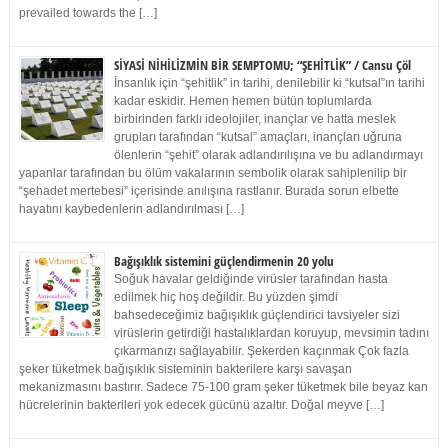
prevailed towards the […]
SİYASİ NİHİLİZMİN BİR SEMPTOMU; “ŞEHİTLİK” / Cansu Çöl
İnsanlık için “şehitlik” in tarihi, denilebilir ki “kutsal”ın tarihi
kadar eskidir. Hemen hemen bütün toplumlarda
birbirinden farklı ideolojiler, inançlar ve hatta meslek
grupları tarafından “kutsal” amaçları, inançları uğruna
ölenlerin “şehit” olarak adlandırılışına ve bu adlandırmayı
yapanlar tarafından bu ölüm vakalarının sembolik olarak sahiplenilip bir
“şehadet mertebesi” içerisinde anılışına rastlanır. Burada sorun elbette
hayatını kaybedenlerin adlandırılması […]
Bağışıklık sistemini güçlendirmenin 20 yolu
Soğuk havalar geldiğinde virüsler tarafından hasta
edilmek hiç hoş değildir. Bu yüzden şimdi
bahsedeceğimiz bağışıklık güçlendirici tavsiyeler sizi
virüslerin getirdiği hastalıklardan koruyup, mevsimin tadını
çıkarmanızı sağlayabilir. Şekerden kaçınmak Çok fazla
şeker tüketmek bağışıklık sisteminin bakterilere karşı savaşan
mekanizmasını bastırır. Sadece 75-100 gram şeker tüketmek bile beyaz kan
hücrelerinin bakterileri yok edecek gücünü azaltır. Doğal meyve […]