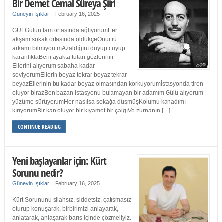
Bir Demet Cemal Süreya Şiiri
Güneyin Işıkları
|
February 16, 2025
GÜLGülün tam ortasında ağlıyorumHer
akşam sokak ortasında öldükçeÖnümü
arkamı bilmiyorumAzaldığını duyup duyup
karanlıktaBeni ayakta tutan gözlerinin
Ellerini alıyorum sabaha kadar
seviyorumEllerin beyaz tekrar beyaz tekrar
beyazEllerinin bu kadar beyaz olmasından korkuyorumİstasyonda tiren
oluyor birazBen bazan istasyonu bulamayan bir adamım Gülü alıyorum
yüzüme sürüyorumHer nasılsa sokağa düşmüşKolumu kanadımı
kırıyorumBir kan oluyor bir kıyamet bir çalgıVe zurnanın […]
CONTINUE READING
Yeni başlayanlar için: Kürt
Sorunu nedir?
Güneyin Işıkları
|
February 16, 2025
Kürt Sorununu silahsız, şiddetsiz, çatışmasız
oturup konuşarak, birbirimizi anlayarak,
anlatarak, anlaşarak barış içinde çözmeliyiz.