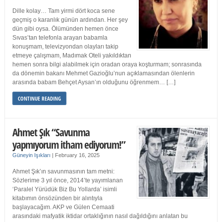
Dille kolay… Tam yirmi dört koca sene
geçmiş o karanlık günün ardından. Her şey
dün gibi oysa. Ölümünden hemen önce
Sıvas’tan telefonla arayan babamla
konuşmam, televizyondan olayları takip
etmeye çalışmam, Madımak Oteli yakıldıktan
hemen sonra bilgi alabilmek için oradan oraya koşturmam; sonrasında
da dönemin bakanı Mehmet Gazioğlu’nun açıklamasından ölenlerin
arasında babam Behçet Aysan’ın olduğunu öğrenmem… […]
CONTINUE READING
Ahmet Şık “Savunma
yapmıyorum itham ediyorum!”
Güneyin Işıkları
|
February 16, 2025
Ahmet Şık’ın savunmasının tam metni:
Sözlerime 3 yıl önce, 2014’te yayımlanan
‘Paralel Yürüdük Biz Bu Yollarda’ isimli
kitabımın önsözünden bir alıntıyla
başlayacağım. AKP ve Gülen Cemaati
arasındaki mafyatik iktidar ortaklığının nasıl dağıldığını anlatan bu