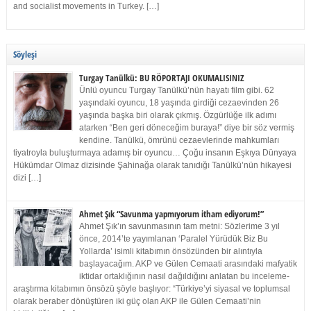
and socialist movements in Turkey. […]
Söyleşi
Turgay Tanülkü: BU RÖPORTAJI OKUMALISINIZ
Ünlü oyuncu Turgay Tanülkü’nün hayatı film gibi. 62
yaşındaki oyuncu, 18 yaşında girdiği cezaevinden 26
yaşında başka biri olarak çıkmış. Özgürlüğe ilk adımı
atarken “Ben geri döneceğim buraya!” diye bir söz vermiş
kendine. Tanülkü, ömrünü cezaevlerinde mahkumları
tiyatroyla buluşturmaya adamış bir oyuncu… Çoğu insanın Eşkıya Dünyaya
Hükümdar Olmaz dizisinde Şahinağa olarak tanıdığı Tanülkü’nün hikayesi
dizi […]
Ahmet Şık “Savunma yapmıyorum itham ediyorum!”
Ahmet Şık’ın savunmasının tam metni: Sözlerime 3 yıl
önce, 2014’te yayımlanan ‘Paralel Yürüdük Biz Bu
Yollarda’ isimli kitabımın önsözünden bir alıntıyla
başlayacağım. AKP ve Gülen Cemaati arasındaki mafyatik
iktidar ortaklığının nasıl dağıldığını anlatan bu inceleme-
araştırma kitabımın önsözü şöyle başlıyor: “Türkiye’yi siyasal ve toplumsal
olarak beraber dönüştüren iki güç olan AKP ile Gülen Cemaati’nin