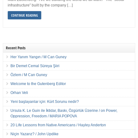
infrastructure” built by the company […]
CONTINUE READING
Recent Posts
Her Yanım Yangın / M Can Guney
Bir Demet Cemal Süreya Şiiri
Özlem / M Can Guney
Welcome to the Gutenberg Editor
Orhan Veli
Yeni başlayanlar için: Kürt Sorunu nedir?
Ursula K. Le Guin ile İktidar, Baskı, Özgürlük Üzerine / on Power,
Oppression, Freedom / MARIA POPOVA
20 Life Lessons from Native Americans / Hayley Anderton
Niçin Yazarız? / John Updike