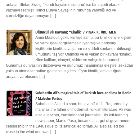
anlatan Stefan Zweig, “kendi hayatının sonunu” ise bir trajedi olarak
yazmayı seçmişti. İkinci Dünya Savaşı’nın ruhunda yarattığı acı ve
çaresizliğe dayanamayan […]
Ölümcül Bir Kavram; “Kimlik” / PINAR K. ÜRETMEN
Amin Maalouf, çoklu kimliğe sahip, bu kimlikleriyle kişisel
ve varoluşsal sorgulamasını yapmış ve barışmış
kişiliklerin kimlik savaşlarını ve şiddeti sonlandırabileceği
umudunu taşıyor. Ölümcül ve el yakan bir kavram “kimlik”.
Nice katliam, cinayet, şiddet ve vahşetin bahanesi.
Günümüz dünyasının distopyaya ve günümüz insanınınsa eleştirel zekâdan
yoksun otomatlar haline gelmesinin şifresi. Oysa kimlik, kim olduğunu
arayan, varoluşunu […]
Sabahattin Ali’s magical tale of Turkish love and loss in Berlin
/ Malcolm Forbes
Sabahattin Ali led a short but eventful life. Regarded by
many as the father of modernist Turkish literature, Ali was
also a teacher, translator and journalist. His left-leaning
newspaper, Marco Pasa, became a target of government
censorship in the 1940s due to its satirical editorials. Ali also sailed too
close to the wind and was […]