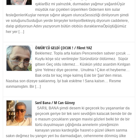
ışıklarBiz mi yalnızdık, durmadan yağmur yağardıÜşür
müydük nar çiçekleri ürperirken Gidersen kim sular
fesleğenleriKuşlar nereye sığınır akşam oluncaSessizliği dinliyorum şimdi
ve soluğunuSustuğun yerde birşeyler kırılıyorBekleyiş diyorum caddelere,
dalıp gidiyorsun Adını yazıyorum bütün otobüs duraklarınaÖpüştüğümüz
her yer […]
ÖMÜR’CÜ GELDİ ÇOCUK ! / Fikret YAZ
Beklemez. Topla arta kalanı Pencereden satıver çocuk …
Kuytu köşe söz verilmişler Süründürür öldürmez. Süpür
gitsen Geç oldu istemez… Küskün yıldız asardım Kırılgan
şiire Yetmez diye geceme.. Unutma ! Çıkın et heybeme…
Bak orda bir kaç imge kalmış Eski bir Şair’den miras.
Nasılsa son dizeye saklanmış. İyi bak eskitme ! Sana kalsın… Resme
ısınmamıştım. Bir […]
Sarıl Bana / M Can Güney
SARIL BANA şimdi desem ki geçecek bu yaşananlar da
geçecek geriye bir tek seni sevdiğim kalacak bende bir de
o masum çocukların yangın mavisi gözleri belki bir de bir
türlü duyulmayan çığlığında annelerin yüreğimizin
kanayan yarası kardeşliğe hasret o güzel ülkem sanma
sakın değmez bu yangın yeri bu darmadağan, cehenneme dönmüş ülke