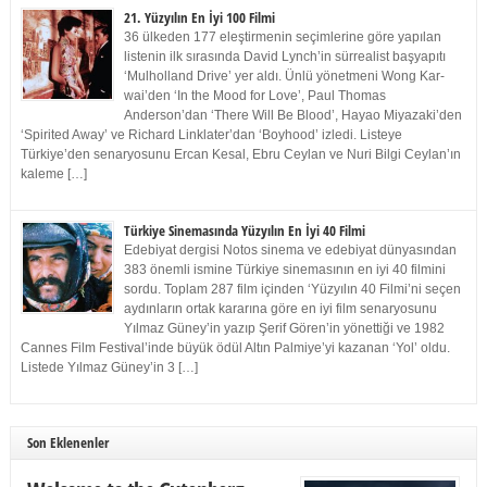
21. Yüzyılın En İyi 100 Filmi
36 ülkeden 177 eleştirmenin seçimlerine göre yapılan
listenin ilk sırasında David Lynch’in sürrealist başyapıtı
‘Mulholland Drive’ yer aldı. Ünlü yönetmeni Wong Kar-
wai’den ‘In the Mood for Love’, Paul Thomas
Anderson’dan ‘There Will Be Blood’, Hayao Miyazaki’den
‘Spirited Away’ ve Richard Linklater’dan ‘Boyhood’ izledi. Listeye
Türkiye’den senaryosunu Ercan Kesal, Ebru Ceylan ve Nuri Bilgi Ceylan’ın
kaleme […]
Türkiye Sinemasında Yüzyılın En İyi 40 Filmi
Edebiyat dergisi Notos sinema ve edebiyat dünyasından
383 önemli ismine Türkiye sinemasının en iyi 40 filmini
sordu. Toplam 287 film içinden ‘Yüzyılın 40 Filmi’ni seçen
aydınların ortak kararına göre en iyi film senaryosunu
Yılmaz Güney’in yazıp Şerif Gören’in yönettiği ve 1982
Cannes Film Festival’inde büyük ödül Altın Palmiye’yi kazanan ‘Yol’ oldu.
Listede Yılmaz Güney’in 3 […]
Son Eklenenler