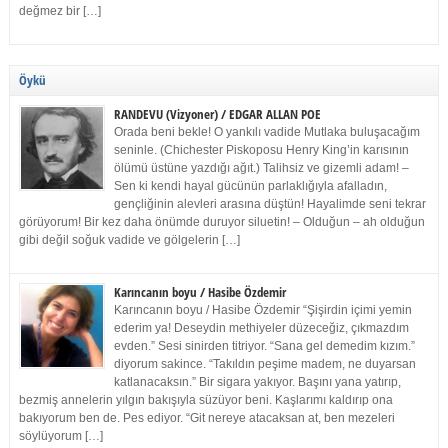
değmez bir […]
Öykü
RANDEVU (Vizyoner) / EDGAR ALLAN POE
Orada beni bekle! O yankılı vadide Mutlaka buluşacağım
seninle. (Chichester Piskoposu Henry King’in karısının
ölümü üstüne yazdığı ağıt.) Talihsiz ve gizemli adam! –
Sen ki kendi hayal gücünün parlaklığıyla afalladın,
gençliğinin alevleri arasına düştün! Hayalimde seni tekrar
görüyorum! Bir kez daha önümde duruyor siluetin! – Olduğun – ah olduğun
gibi değil soğuk vadide ve gölgelerin […]
Karıncanın boyu / Hasibe Özdemir
Karıncanın boyu / Hasibe Özdemir “Şişirdin içimi yemin
ederim ya! Deseydin methiyeler düzeceğiz, çıkmazdım
evden.” Sesi sinirden titriyor. “Sana gel demedim kızım.”
diyorum sakince. “Takıldın peşime madem, ne duyarsan
katlanacaksın.” Bir sigara yakıyor. Başını yana yatırıp,
bezmiş annelerin yılgın bakışıyla süzüyor beni. Kaşlarımı kaldırıp ona
bakıyorum ben de. Pes ediyor. “Git nereye atacaksan at, ben mezeleri
söylüyorum […]