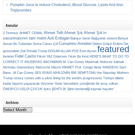
Pumpkin Juice to reduce Cholesterol, Blood Glucose, Lipids And Also
Triglycerides
Konular
Ahmet Telli
Ahmet Şık
Ahmet Şık'ın
2 Temmuz
AHMET CEMAL
savunmasının tam metni
Asli Erdogan
Bakişın Senin
Bağışıklık sistemi
Behçet
Cumartesi Anneleri
Aysan
Bu Tufandan Sonra
Cansu Çöl
Didem Gülçin Erdem
Die
featured
gestundete Zeit
Donald Trump
EDGAR ALLAN POE
Eren Aysan
Fidel Castro
feminist
Fikret YAZ
Gidersen Yıkılır Bu Kent
HERE’S WHAT TO DO TO
CORRECT IT
INGEBORG BACHMANN
M. Can Güney
Madımak
Nefessiz kalmak…
Nicholas Glastonbury
Nietzsche
Nâzım HİKMET
Prof. Cengiz Aktar
RANDEVU
Sarıl
Bana . M Can Güney
SES
SİYASİ NİHİLİZMİN BİR SEMPTOMU
the Saturday Mothers
Trump victory comes with a silver lining for the world’s progressives
Türkiye dibine
kadar faşizmi yaşayacak
Vizyoner
Yanis Varoufakis
yüreğimde bir avuç volkan
ÖMÜR'CÜ GELDİ ÇOCUK
öykü
ŞEHİTLİK
‘Şiirin beslendiği kaynak hayattır’
Archives
Archives