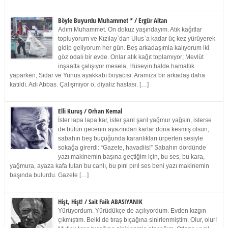
Böyle Buyurdu Muhammet * / Ergür Altan
Adım Muhammet. On dokuz yaşındayım. Atık kağıtlar
topluyorum ve Kızılay`dan Ulus`a kadar üç kez yürüyerek
gidip geliyorum her gün. Beş arkadaşımla kalıyorum iki
göz odalı bir evde. Onlar atık kağıt toplamıyor; Mevlüt
inşaatta çalışıyor mesela, Hüseyin halde hamallık
yaparken, Sidar ve Yunus ayakkabı boyacısı. Aramıza bir arkadaş daha
katıldı. Adı Abbas. Çalışmıyor o, diyaliz hastası. […]
Elli Kuruş / Orhan Kemal
İster lapa lapa kar, ister şarıl şarıl yağmur yağsın, isterse
de bütün gecenin ayazından karlar dona kesmiş olsun,
sabahın beş buçuğunda karanlıkları ürperten sesiyle
sokağa girerdi: “Gazete, havadiis!” Sabahın dördünde
yazı makinemin başına geçtiğim için, bu ses, bu kara,
yağmura, ayaza kafa tutan bu canlı, bu pırıl pırıl ses beni yazı makinemin
başında bulurdu. Gazete […]
Hişt, Hişt! / Sait Faik ABASIYANIK
Yürüyordum. Yürüdükçe de açılıyordum. Evden kızgın
çıkmıştım. Belki de tıraş bıçağına sinirlenmiştim. Olur, olur!