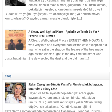
Mutlak tıraş bıçağına sinirlenmiş olacağım. Otların yeşil
olması, denizin mavi olması, gökyüzünün bulutsuz olması,
pekalâ bir meseledir. Kim demiş mesele değildir, diye?
Budalalık! Ya yağmur yağsaydı? Ya otların yeşili mor, ya denizin mavisi
kırmızı olsaydı? Olsaydı o zaman mesele olurdu, işte. […]
A Clean, Well-Lighted Place – Aydınlık ve Temiz Bir Yer /
ERNEST HEMINGWAY
A Clean, Well-Lighted Place / ERNEST HEMINGWAY It
was very late and everyone had left the cafe except an old
man who sat in the shadow the leaves of the tree made
against the electric light. In the day time the street was
dusty, but at night the dew settled the dust and the old man […]
Kitap
Stefan Zweig’ten Gündüz Vassaf’a: Umutsuzluk bulaşıcıdır,
umut da! / Türey Köse
Hayatı ve hatta siyaseti hep edebiyat aracılığıyla
kavramak, yorumlamak isteyen bir okur olarak bu
umutsuzluk günlerinde Avusturyalı yazar Stefan Zweig
düşüyor sık sık aklıma. “Kendi Hayatının Şiirini
Yazanlar”da roman tadında biyografilerle Casanova, Stendhal, Tolstoy’u