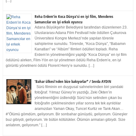
[…]
Reha Erdem’in Koca Dünya’si en iyi film, Menderes
Samancılar en iyi erkek oyuncu
Adana Büyükşehir Belediyesi tarafından düzenlenen 23.
Uluslararası Adana Film Festivali’nde ödüllen Çukurova
Üniversitesi Kongre Merkezi’nde yapılan törenle
sahiplerine sunuldu. Törende, “Koca Dünya”, “Babamın
Kanatları” ve “Albüm” filmleri ödülleri topladı. Reha
Erdem’in yönetmenliğini yaptığı “Koca Dünya” en iyi film
ödülünü alırken, Film-Yön en iyi yönetmen ödülü Reha Erdem’e, en iyi
görüntü yönetmeni ödülü Florent Herry’e sunuldu. […]
‘Bahar ülkesi’nden bize bakıyorlar* / Sevda AYDIN
Sürü filminin en duygusal sahnelerinden biri yandaki
fotoğraf. Yılmaz Güney’in yazdığı, Zeki Ökten’in
yönetmenliğini üstlendiği Sürü’nün setinden çıkan bu
fotoğrafın çekilmesinden yıllar sonra tek tek ayrıldılar
aramızdan Yaman Okay, Tuncel Kurtiz ve Tarık Akan…
#”Ölümü gömdüm, geliyorum. Bir sonbahar günüydü, geliyorum. Güneşler
buz gibiydi, geliyorum. Ve bütün kötülükler. Ölümün armaları gibiydi. Size
anlatırım, geliyorum.” […]