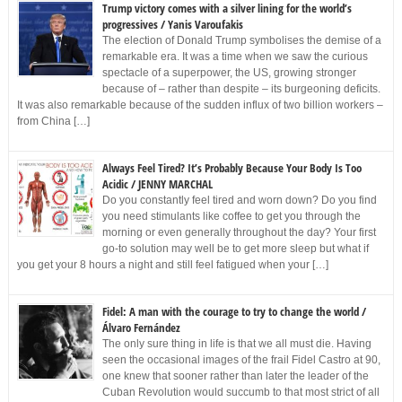
Trump victory comes with a silver lining for the world’s
progressives / Yanis Varoufakis
The election of Donald Trump symbolises the demise of a
remarkable era. It was a time when we saw the curious
spectacle of a superpower, the US, growing stronger
because of – rather than despite – its burgeoning deficits.
It was also remarkable because of the sudden influx of two billion workers –
from China […]
Always Feel Tired? It’s Probably Because Your Body Is Too
Acidic / JENNY MARCHAL
Do you constantly feel tired and worn down? Do you find
you need stimulants like coffee to get you through the
morning or even generally throughout the day? Your first
go-to solution may well be to get more sleep but what if
you get your 8 hours a night and still feel fatigued when your […]
Fidel: A man with the courage to try to change the world /
Álvaro Fernández
The only sure thing in life is that we all must die. Having
seen the occasional images of the frail Fidel Castro at 90,
one knew that sooner rather than later the leader of the
Cuban Revolution would succumb to that most strict of all