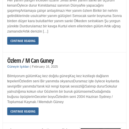
Her yanım yangın İnceden uzanır Sivas’aHer yanım sanki Bir uçurum
kenarıÖylece durur Kımıldamaz sanırsın DünyaNe yapacağını
şaşırmışAnlamaya çalışır anlaşılmazı Her yanım özlem Birikir bir nehrin
getirdiklerinde usulcaHer yanım gülüşleri Sımsıcak sarılır boynuma Sonra
birden düşer kara bulutlarHer yanım sanki Öfkeden sırılsıklam Şu yorgun
yürekte Durdurulamaz bir kavga Kurtul elem ellerinden gülüm Artık uğraş
zamanıdırArtık denizin […]
CONTINUE READING
Özlem / M Can Guney
Güneyin Işıkları
|
February 16, 2025
Bilmiyorum gülümKaç kez doğdu güneşKaç kez kızıllaştı dağların
tepeleriÖzledim seni Bir yanımda okyanusDuramaz işte öylece kıyılarda
sevişirBir yanımdaYanık kül rengi toprak sessizliğiSalınıp dururSokulur
yalnızlığıma kokun olur Gözlerim bir buruk gülümsemeDudağımda
buğusu öpüşlerinGeceler boyuÖzledim seni 2004 Haziran Sydney /
Toplumsal Kaynak / Memduh Güney
CONTINUE READING