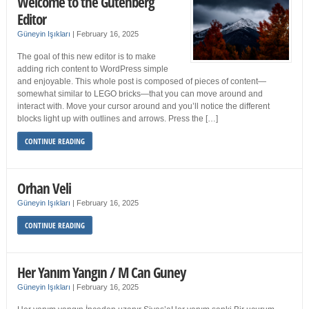
Welcome to the Gutenberg
Editor
Güneyin Işıkları
|
February 16, 2025
The goal of this new editor is to make
adding rich content to WordPress simple
and enjoyable. This whole post is composed of pieces of content—
somewhat similar to LEGO bricks—that you can move around and
interact with. Move your cursor around and you’ll notice the different
blocks light up with outlines and arrows. Press the […]
CONTINUE READING
Orhan Veli
Güneyin Işıkları
|
February 16, 2025
CONTINUE READING
Her Yanım Yangın / M Can Guney
Güneyin Işıkları
|
February 16, 2025