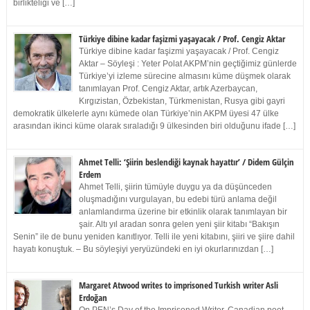
birlikteliği ve […]
Türkiye dibine kadar faşizmi yaşayacak / Prof. Cengiz Aktar
Türkiye dibine kadar faşizmi yaşayacak / Prof. Cengiz
Aktar – Söyleşi : Yeter Polat AKPM’nin geçtiğimiz günlerde
Türkiye’yi izleme sürecine almasını küme düşmek olarak
tanımlayan Prof. Cengiz Aktar, artık Azerbaycan,
Kırgızistan, Özbekistan, Türkmenistan, Rusya gibi gayri
demokratik ülkelerle aynı kümede olan Türkiye’nin AKPM üyesi 47 ülke
arasından ikinci küme olarak sıraladığı 9 ülkesinden biri olduğunu ifade […]
Ahmet Telli: ‘Şiirin beslendiği kaynak hayattır’ / Didem Gülçin
Erdem
Ahmet Telli, şiirin tümüyle duygu ya da düşünceden
oluşmadığını vurgulayan, bu edebi türü anlama değil
anlamlandırma üzerine bir etkinlik olarak tanımlayan bir
şair. Altı yıl aradan sonra gelen yeni şiir kitabı “Bakışın
Senin” ile de bunu yeniden kanıtlıyor. Telli ile yeni kitabını, şiiri ve şiire dahil
hayatı konuştuk. – Bu söyleşiyi yeryüzündeki en iyi okurlarınızdan […]
Margaret Atwood writes to imprisoned Turkish writer Asli
Erdoğan