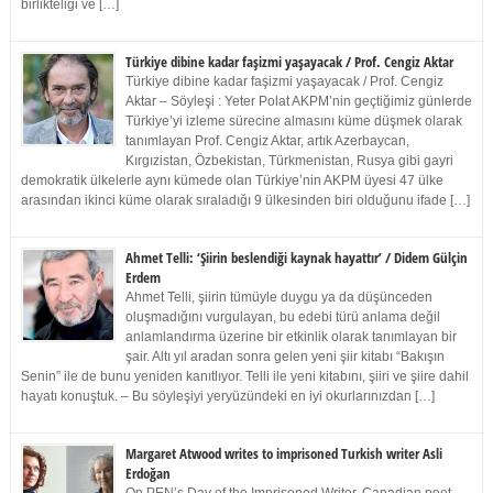
birlikteliği ve […]
Türkiye dibine kadar faşizmi yaşayacak / Prof. Cengiz Aktar
Türkiye dibine kadar faşizmi yaşayacak / Prof. Cengiz
Aktar – Söyleşi : Yeter Polat AKPM’nin geçtiğimiz günlerde
Türkiye’yi izleme sürecine almasını küme düşmek olarak
tanımlayan Prof. Cengiz Aktar, artık Azerbaycan,
Kırgızistan, Özbekistan, Türkmenistan, Rusya gibi gayri
demokratik ülkelerle aynı kümede olan Türkiye’nin AKPM üyesi 47 ülke
arasından ikinci küme olarak sıraladığı 9 ülkesinden biri olduğunu ifade […]
Ahmet Telli: ‘Şiirin beslendiği kaynak hayattır’ / Didem Gülçin
Erdem
Ahmet Telli, şiirin tümüyle duygu ya da düşünceden
oluşmadığını vurgulayan, bu edebi türü anlama değil
anlamlandırma üzerine bir etkinlik olarak tanımlayan bir
şair. Altı yıl aradan sonra gelen yeni şiir kitabı “Bakışın
Senin” ile de bunu yeniden kanıtlıyor. Telli ile yeni kitabını, şiiri ve şiire dahil
hayatı konuştuk. – Bu söyleşiyi yeryüzündeki en iyi okurlarınızdan […]
Margaret Atwood writes to imprisoned Turkish writer Asli
Erdoğan