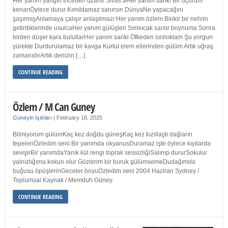
Her yanım yangın İnceden uzanır Sivas’aHer yanım sanki Bir uçurum
kenarıÖylece durur Kımıldamaz sanırsın DünyaNe yapacağını
şaşırmışAnlamaya çalışır anlaşılmazı Her yanım özlem Birikir bir nehrin
getirdiklerinde usulcaHer yanım gülüşleri Sımsıcak sarılır boynuma Sonra
birden düşer kara bulutlarHer yanım sanki Öfkeden sırılsıklam Şu yorgun
yürekte Durdurulamaz bir kavga Kurtul elem ellerinden gülüm Artık uğraş
zamanıdırArtık denizin […]
CONTINUE READING
Özlem / M Can Guney
Güneyin Işıkları
|
February 16, 2025
Bilmiyorum gülümKaç kez doğdu güneşKaç kez kızıllaştı dağların
tepeleriÖzledim seni Bir yanımda okyanusDuramaz işte öylece kıyılarda
sevişirBir yanımdaYanık kül rengi toprak sessizliğiSalınıp dururSokulur
yalnızlığıma kokun olur Gözlerim bir buruk gülümsemeDudağımda
buğusu öpüşlerinGeceler boyuÖzledim seni 2004 Haziran Sydney /
Toplumsal Kaynak / Memduh Güney
CONTINUE READING