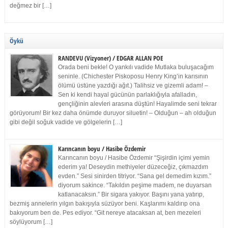
değmez bir […]
Öykü
RANDEVU (Vizyoner) / EDGAR ALLAN POE
Orada beni bekle! O yankılı vadide Mutlaka buluşacağım
seninle. (Chichester Piskoposu Henry King’in karısının
ölümü üstüne yazdığı ağıt.) Talihsiz ve gizemli adam! –
Sen ki kendi hayal gücünün parlaklığıyla afalladın,
gençliğinin alevleri arasına düştün! Hayalimde seni tekrar
görüyorum! Bir kez daha önümde duruyor siluetin! – Olduğun – ah olduğun
gibi değil soğuk vadide ve gölgelerin […]
Karıncanın boyu / Hasibe Özdemir
Karıncanın boyu / Hasibe Özdemir “Şişirdin içimi yemin
ederim ya! Deseydin methiyeler düzeceğiz, çıkmazdım
evden.” Sesi sinirden titriyor. “Sana gel demedim kızım.”
diyorum sakince. “Takıldın peşime madem, ne duyarsan
katlanacaksın.” Bir sigara yakıyor. Başını yana yatırıp,
bezmiş annelerin yılgın bakışıyla süzüyor beni. Kaşlarımı kaldırıp ona
bakıyorum ben de. Pes ediyor. “Git nereye atacaksan at, ben mezeleri
söylüyorum […]