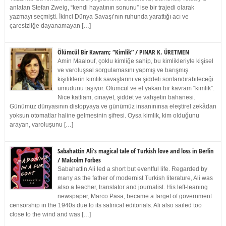
anlatan Stefan Zweig, “kendi hayatının sonunu” ise bir trajedi olarak
yazmayı seçmişti. İkinci Dünya Savaşı’nın ruhunda yarattığı acı ve
çaresizliğe dayanamayan […]
Ölümcül Bir Kavram; “Kimlik” / PINAR K. ÜRETMEN
Amin Maalouf, çoklu kimliğe sahip, bu kimlikleriyle kişisel
ve varoluşsal sorgulamasını yapmış ve barışmış
kişiliklerin kimlik savaşlarını ve şiddeti sonlandırabileceği
umudunu taşıyor. Ölümcül ve el yakan bir kavram “kimlik”.
Nice katliam, cinayet, şiddet ve vahşetin bahanesi.
Günümüz dünyasının distopyaya ve günümüz insanınınsa eleştirel zekâdan
yoksun otomatlar haline gelmesinin şifresi. Oysa kimlik, kim olduğunu
arayan, varoluşunu […]
Sabahattin Ali’s magical tale of Turkish love and loss in Berlin
/ Malcolm Forbes
Sabahattin Ali led a short but eventful life. Regarded by
many as the father of modernist Turkish literature, Ali was
also a teacher, translator and journalist. His left-leaning
newspaper, Marco Pasa, became a target of government
censorship in the 1940s due to its satirical editorials. Ali also sailed too
close to the wind and was […]