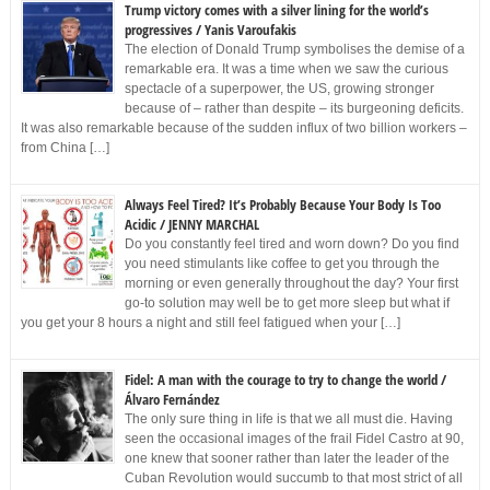
Trump victory comes with a silver lining for the world’s
progressives / Yanis Varoufakis
The election of Donald Trump symbolises the demise of a
remarkable era. It was a time when we saw the curious
spectacle of a superpower, the US, growing stronger
because of – rather than despite – its burgeoning deficits.
It was also remarkable because of the sudden influx of two billion workers –
from China […]
Always Feel Tired? It’s Probably Because Your Body Is Too
Acidic / JENNY MARCHAL
Do you constantly feel tired and worn down? Do you find
you need stimulants like coffee to get you through the
morning or even generally throughout the day? Your first
go-to solution may well be to get more sleep but what if
you get your 8 hours a night and still feel fatigued when your […]
Fidel: A man with the courage to try to change the world /
Álvaro Fernández
The only sure thing in life is that we all must die. Having
seen the occasional images of the frail Fidel Castro at 90,
one knew that sooner rather than later the leader of the
Cuban Revolution would succumb to that most strict of all