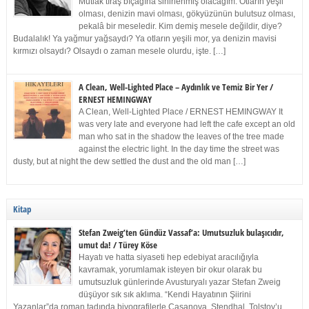
Mutlak tıraş bıçağına sinirlenmiş olacağım. Otların yeşil
olması, denizin mavi olması, gökyüzünün bulutsuz olması,
pekalâ bir meseledir. Kim demiş mesele değildir, diye?
Budalalık! Ya yağmur yağsaydı? Ya otların yeşili mor, ya denizin mavisi
kırmızı olsaydı? Olsaydı o zaman mesele olurdu, işte. […]
A Clean, Well-Lighted Place – Aydınlık ve Temiz Bir Yer /
ERNEST HEMINGWAY
A Clean, Well-Lighted Place / ERNEST HEMINGWAY It
was very late and everyone had left the cafe except an old
man who sat in the shadow the leaves of the tree made
against the electric light. In the day time the street was
dusty, but at night the dew settled the dust and the old man […]
Kitap
Stefan Zweig’ten Gündüz Vassaf’a: Umutsuzluk bulaşıcıdır,
umut da! / Türey Köse
Hayatı ve hatta siyaseti hep edebiyat aracılığıyla
kavramak, yorumlamak isteyen bir okur olarak bu
umutsuzluk günlerinde Avusturyalı yazar Stefan Zweig
düşüyor sık sık aklıma. “Kendi Hayatının Şiirini
Yazanlar”da roman tadında biyografilerle Casanova, Stendhal, Tolstoy’u