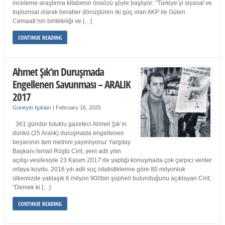
inceleme-araştırma kitabımın önsözü şöyle başlıyor: “Türkiye’yi siyasal ve
toplumsal olarak beraber dönüştüren iki güç olan AKP ile Gülen
Cemaati’nin birlikteliği ve […]
CONTINUE READING
Ahmet Şık’ın Duruşmada
Engellenen Savunması – ARALIK
2017
Güneyin Işıkları
|
February 16, 2025
361 gündür tutuklu gazeteci Ahmet Şık’ın
dünkü (25 Aralık) duruşmada engellenen
beyanının tam metnini yayınlıyoruz Yargıtay
Başkanı İsmail Rüştü Cirit, yeni adli yılın
açılışı vesilesiyle 23 Kasım 2017’de yaptığı konuşmada çok çarpıcı veriler
ortaya koydu. 2016 yılı adli suç istatistiklerine göre 80 milyonluk
ülkemizde yaklaşık 6 milyon 900bin şüpheli bulunduğunu açıklayan Cirit;
“Demek ki […]
CONTINUE READING