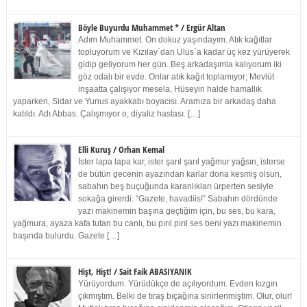
Böyle Buyurdu Muhammet * / Ergür Altan
Adım Muhammet. On dokuz yaşındayım. Atık kağıtlar
topluyorum ve Kızılay`dan Ulus`a kadar üç kez yürüyerek
gidip geliyorum her gün. Beş arkadaşımla kalıyorum iki
göz odalı bir evde. Onlar atık kağıt toplamıyor; Mevlüt
inşaatta çalışıyor mesela, Hüseyin halde hamallık
yaparken, Sidar ve Yunus ayakkabı boyacısı. Aramıza bir arkadaş daha
katıldı. Adı Abbas. Çalışmıyor o, diyaliz hastası. […]
Elli Kuruş / Orhan Kemal
İster lapa lapa kar, ister şarıl şarıl yağmur yağsın, isterse
de bütün gecenin ayazından karlar dona kesmiş olsun,
sabahın beş buçuğunda karanlıkları ürperten sesiyle
sokağa girerdi: “Gazete, havadiis!” Sabahın dördünde
yazı makinemin başına geçtiğim için, bu ses, bu kara,
yağmura, ayaza kafa tutan bu canlı, bu pırıl pırıl ses beni yazı makinemin
başında bulurdu. Gazete […]
Hişt, Hişt! / Sait Faik ABASIYANIK
Yürüyordum. Yürüdükçe de açılıyordum. Evden kızgın
çıkmıştım. Belki de tıraş bıçağına sinirlenmiştim. Olur, olur!