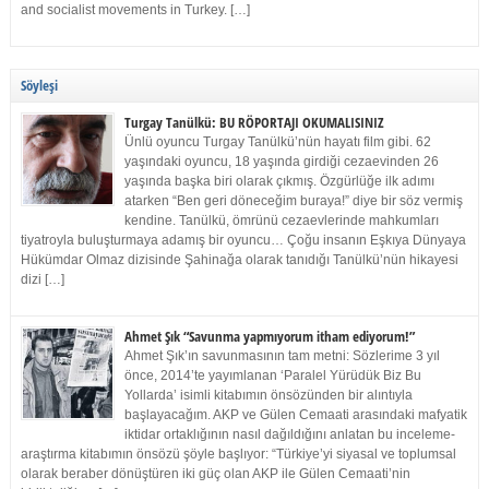
and socialist movements in Turkey. […]
Söyleşi
Turgay Tanülkü: BU RÖPORTAJI OKUMALISINIZ
Ünlü oyuncu Turgay Tanülkü’nün hayatı film gibi. 62
yaşındaki oyuncu, 18 yaşında girdiği cezaevinden 26
yaşında başka biri olarak çıkmış. Özgürlüğe ilk adımı
atarken “Ben geri döneceğim buraya!” diye bir söz vermiş
kendine. Tanülkü, ömrünü cezaevlerinde mahkumları
tiyatroyla buluşturmaya adamış bir oyuncu… Çoğu insanın Eşkıya Dünyaya
Hükümdar Olmaz dizisinde Şahinağa olarak tanıdığı Tanülkü’nün hikayesi
dizi […]
Ahmet Şık “Savunma yapmıyorum itham ediyorum!”
Ahmet Şık’ın savunmasının tam metni: Sözlerime 3 yıl
önce, 2014’te yayımlanan ‘Paralel Yürüdük Biz Bu
Yollarda’ isimli kitabımın önsözünden bir alıntıyla
başlayacağım. AKP ve Gülen Cemaati arasındaki mafyatik
iktidar ortaklığının nasıl dağıldığını anlatan bu inceleme-
araştırma kitabımın önsözü şöyle başlıyor: “Türkiye’yi siyasal ve toplumsal
olarak beraber dönüştüren iki güç olan AKP ile Gülen Cemaati’nin