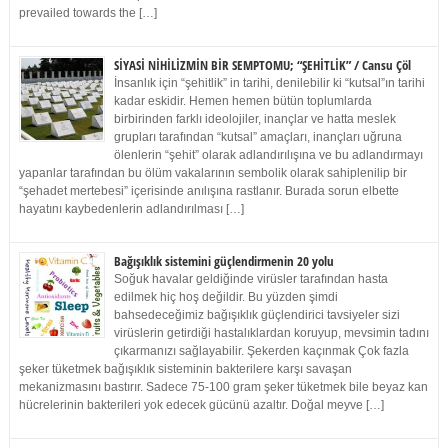
prevailed towards the […]
SİYASİ NİHİLİZMİN BİR SEMPTOMU; “ŞEHİTLİK” / Cansu Çöl
İnsanlık için “şehitlik” in tarihi, denilebilir ki “kutsal”ın tarihi
kadar eskidir. Hemen hemen bütün toplumlarda
birbirinden farklı ideolojiler, inançlar ve hatta meslek
grupları tarafından “kutsal” amaçları, inançları uğruna
ölenlerin “şehit” olarak adlandırılışına ve bu adlandırmayı
yapanlar tarafından bu ölüm vakalarının sembolik olarak sahiplenilip bir
“şehadet mertebesi” içerisinde anılışına rastlanır. Burada sorun elbette
hayatını kaybedenlerin adlandırılması […]
Bağışıklık sistemini güçlendirmenin 20 yolu
Soğuk havalar geldiğinde virüsler tarafından hasta
edilmek hiç hoş değildir. Bu yüzden şimdi
bahsedeceğimiz bağışıklık güçlendirici tavsiyeler sizi
virüslerin getirdiği hastalıklardan koruyup, mevsimin tadını
çıkarmanızı sağlayabilir. Şekerden kaçınmak Çok fazla
şeker tüketmek bağışıklık sisteminin bakterilere karşı savaşan
mekanizmasını bastırır. Sadece 75-100 gram şeker tüketmek bile beyaz kan
hücrelerinin bakterileri yok edecek gücünü azaltır. Doğal meyve […]