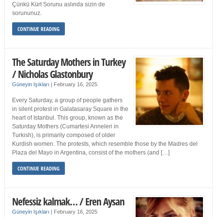
Çünkü Kürt Sorunu aslında sizin de
sorununuz.
CONTINUE READING
The Saturday Mothers in Turkey
/ Nicholas Glastonbury
Güneyin Işıkları
|
February 16, 2025
Every Saturday, a group of people gathers
in silent protest in Galatasaray Square in the
heart of Istanbul. This group, known as the
Saturday Mothers (Cumartesi Anneleri in
Turkish), is primarily composed of older
Kurdish women. The protests, which resemble those by the Madres del
Plaza del Mayo in Argentina, consist of the mothers (and […]
CONTINUE READING
Nefessiz kalmak… / Eren Aysan
Güneyin Işıkları
|
February 16, 2025