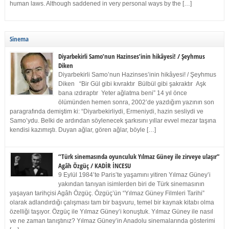
human laws. Although saddened in very personal ways by the […]
Sinema
Diyarbekirli Samo’nun Hazinses’inin hikâyesi! / Şeyhmus
Diken
Diyarbekirli Samo’nun Hazinses’inin hikâyesi! / Şeyhmus
Diken “Bir Gül gibi kıvraktır Bülbül gibi şakraktır Aşk
bana ızdıraptır Yeter ağlatma beni” 14 yıl önce
ölümünden hemen sonra, 2002’de yazdığım yazının son
paragrafında demiştim ki: “Diyarbekirliydi, Ermeniydi, hazin sesliydi ve
Samo’ydu. Belki de ardından söylenecek şarkısını yıllar evvel mezar taşına
kendisi kazımıştı. Duyan ağlar, gören ağlar, böyle […]
“Türk sinemasında oyunculuk Yılmaz Güney ile zirveye ulaşır”
Agâh Özgüç / KADİR İNCESU
9 Eylül 1984’te Paris’te yaşamını yitiren Yılmaz Güney’i
yakından tanıyan isimlerden biri de Türk sinemasının
yaşayan tarihçisi Agâh Özgüç. Özgüç’ün “Yılmaz Güney Filmleri Tarihi”
olarak adlandırdığı çalışması tam bir başvuru, temel bir kaynak kitabı olma
özelliği taşıyor. Özgüç ile Yılmaz Güney’i konuştuk. Yılmaz Güney ile nasıl
ve ne zaman tanıştınız? Yılmaz Güney’in Anadolu sinemalarında gösterimi