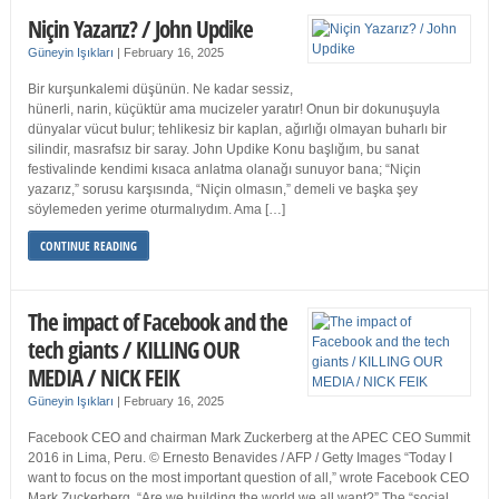
Niçin Yazarız? / John Updike
Güneyin Işıkları
|
February 16, 2025
Bir kurşunkalemi düşünün. Ne kadar sessiz,
hünerli, narin, küçüktür ama mucizeler yaratır! Onun bir dokunuşuyla
dünyalar vücut bulur; tehlikesiz bir kaplan, ağırlığı olmayan buharlı bir
silindir, masrafsız bir saray. John Updike Konu başlığım, bu sanat
festivalinde kendimi kısaca anlatma olanağı sunuyor bana; “Niçin
yazarız,” sorusu karşısında, “Niçin olmasın,” demeli ve başka şey
söylemeden yerime oturmalıydım. Ama […]
CONTINUE READING
The impact of Facebook and the
tech giants / KILLING OUR
MEDIA / NICK FEIK
Güneyin Işıkları
|
February 16, 2025
Facebook CEO and chairman Mark Zuckerberg at the APEC CEO Summit
2016 in Lima, Peru. © Ernesto Benavides / AFP / Getty Images “Today I
want to focus on the most important question of all,” wrote Facebook CEO
Mark Zuckerberg. “Are we building the world we all want?” The “social