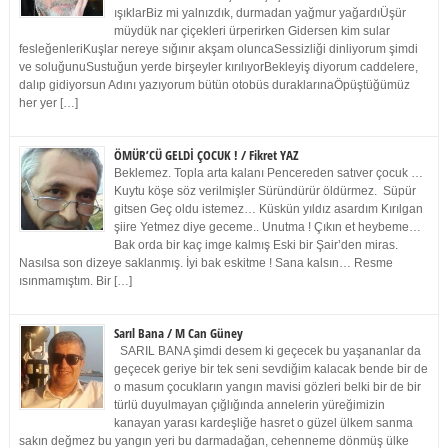
ışıklarBiz mi yalnızdık, durmadan yağmur yağardıÜşür
müydük nar çiçekleri ürperirken Gidersen kim sular
fesleğenleriKuşlar nereye sığınır akşam oluncaSessizliği dinliyorum şimdi
ve soluğunuSustuğun yerde birşeyler kırılıyorBekleyiş diyorum caddelere,
dalıp gidiyorsun Adını yazıyorum bütün otobüs duraklarınaÖpüştüğümüz
her yer […]
ÖMÜR’CÜ GELDİ ÇOCUK ! / Fikret YAZ
Beklemez. Topla arta kalanı Pencereden satıver çocuk …
Kuytu köşe söz verilmişler Süründürür öldürmez. Süpür
gitsen Geç oldu istemez… Küskün yıldız asardım Kırılgan
şiire Yetmez diye geceme.. Unutma ! Çıkın et heybeme…
Bak orda bir kaç imge kalmış Eski bir Şair’den miras.
Nasılsa son dizeye saklanmış. İyi bak eskitme ! Sana kalsın… Resme
ısınmamıştım. Bir […]
Sarıl Bana / M Can Güney
SARIL BANA şimdi desem ki geçecek bu yaşananlar da
geçecek geriye bir tek seni sevdiğim kalacak bende bir de
o masum çocukların yangın mavisi gözleri belki bir de bir
türlü duyulmayan çığlığında annelerin yüreğimizin
kanayan yarası kardeşliğe hasret o güzel ülkem sanma
sakın değmez bu yangın yeri bu darmadağan, cehenneme dönmüş ülke