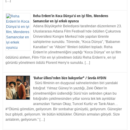
[…]
Reha Erdem’in Koca Dünya’si en iyi film, Menderes
Samancılar en iyi erkek oyuncu
Adana Büyükşehir Belediyesi tarafından düzenlenen 23.
Uluslararası Adana Film Festivali’nde ödüllen Çukurova
Üniversitesi Kongre Merkezi’nde yapılan törenle
sahiplerine sunuldu. Törende, “Koca Dünya”, “Babamın
Kanatları” ve “Albüm” filmleri ödülleri topladı. Reha
Erdem’in yönetmenliğini yaptığı “Koca Dünya” en iyi film
ödülünü alırken, Film-Yön en iyi yönetmen ödülü Reha Erdem’e, en iyi
görüntü yönetmeni ödülü Florent Herry’e sunuldu. […]
‘Bahar ülkesi’nden bize bakıyorlar* / Sevda AYDIN
Sürü filminin en duygusal sahnelerinden biri yandaki
fotoğraf. Yılmaz Güney’in yazdığı, Zeki Ökten’in
yönetmenliğini üstlendiği Sürü’nün setinden çıkan bu
fotoğrafın çekilmesinden yıllar sonra tek tek ayrıldılar
aramızdan Yaman Okay, Tuncel Kurtiz ve Tarık Akan…
#”Ölümü gömdüm, geliyorum. Bir sonbahar günüydü, geliyorum. Güneşler
buz gibiydi, geliyorum. Ve bütün kötülükler. Ölümün armaları gibiydi. Size
anlatırım, geliyorum.” […]