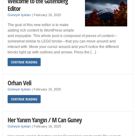
Welcome to the Gutenberg
Editor
Güneyin Işıkları
|
February 16, 2025
The goal of this new editor is to make
adding rich content to WordPress simple
and enjoyable. This whole post is composed of pieces of content—
somewhat similar to LEGO bricks—that you can move around and
interact with. Move your cursor around and you’ll notice the different
blocks light up with outlines and arrows. Press the […]
CONTINUE READING
Orhan Veli
Güneyin Işıkları
|
February 16, 2025
CONTINUE READING
Her Yanım Yangın / M Can Guney
Güneyin Işıkları
|
February 16, 2025