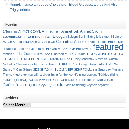
Pumpkin Juice to reduce Cholesterol, Blood Glucose, Lipids And Also
Triglycerides
Konular
Ahmet Telli
Ahmet Şık
Ahmet Şık'ın
2 Temmuz
AHMET CEMAL
savunmasının tam metni
Asli Erdogan
Bakişın Senin
Bağışıklık sistemi
Behçet
Cumartesi Anneleri
Aysan
Bu Tufandan Sonra
Cansu Çöl
Didem Gülçin Erdem
Die
featured
gestundete Zeit
Donald Trump
EDGAR ALLAN POE
Eren Aysan
Fidel Castro
feminist
Fikret YAZ
Gidersen Yıkılır Bu Kent
HERE’S WHAT TO DO TO
CORRECT IT
INGEBORG BACHMANN
M. Can Güney
Madımak
Nefessiz kalmak…
Nicholas Glastonbury
Nietzsche
Nâzım HİKMET
Prof. Cengiz Aktar
RANDEVU
Sarıl
Bana . M Can Güney
SES
SİYASİ NİHİLİZMİN BİR SEMPTOMU
the Saturday Mothers
Trump victory comes with a silver lining for the world’s progressives
Türkiye dibine
kadar faşizmi yaşayacak
Vizyoner
Yanis Varoufakis
yüreğimde bir avuç volkan
ÖMÜR'CÜ GELDİ ÇOCUK
öykü
ŞEHİTLİK
‘Şiirin beslendiği kaynak hayattır’
Archives
Archives