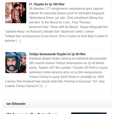
21. Yüzyılın En İyi 100 Filmi
36 ülkeden 177 eleştirmenin seçimlerine göre yapılan
listenin ilk sırasında David Lynch’in sürrealist başyapıtı
‘Mulholland Drive’ yer aldı. Ünlü yönetmeni Wong Kar-
wai’den ‘In the Mood for Love’, Paul Thomas
Anderson’dan ‘There Will Be Blood’, Hayao Miyazaki’den
‘Spirited Away’ ve Richard Linklater’dan ‘Boyhood’ izledi. Listeye
Türkiye’den senaryosunu Ercan Kesal, Ebru Ceylan ve Nuri Bilgi Ceylan’ın
kaleme […]
Türkiye Sinemasında Yüzyılın En İyi 40 Filmi
Edebiyat dergisi Notos sinema ve edebiyat dünyasından
383 önemli ismine Türkiye sinemasının en iyi 40 filmini
sordu. Toplam 287 film içinden ‘Yüzyılın 40 Filmi’ni seçen
aydınların ortak kararına göre en iyi film senaryosunu
Yılmaz Güney’in yazıp Şerif Gören’in yönettiği ve 1982
Cannes Film Festival’inde büyük ödül Altın Palmiye’yi kazanan ‘Yol’ oldu.
Listede Yılmaz Güney’in 3 […]
Son Eklenenler