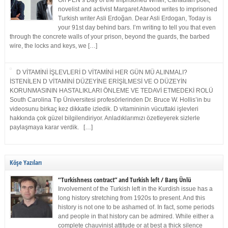
On PEN’s Day of the Imprisoned Writer, Canadian poet,
novelist and activist Margaret Atwood writes to imprisoned
Turkish writer Asli Erdoğan. Dear Asli Erdogan, Today is
your 91st day behind bars. I’m writing to tell you that even
through the concrete walls of your prison, beyond the guards, the barbed
wire, the locks and keys, we […]
D VİTAMİNİ İŞLEVLERİ D VİTAMİNİ HER GÜN MÜ ALINMALI?
İSTENİLEN D VİTAMİNİ DÜZEYİNE ERİŞİLMESİ VE O DÜZEYİN
KORUNMASININ HASTALIKLARI ÖNLEME VE TEDAVİ ETMEDEKİ ROLÜ
South Carolina Tıp Üniversitesi profesörlerinden Dr. Bruce W. Hollis’in bu
videosunu birkaç kez dikkatle izledik. D vitamininin vücuttaki işlevleri
hakkında çok güzel bilgilendiriyor. Anladıklarımızı özetleyerek sizlerle
paylaşmaya karar verdik. […]
Köşe Yazıları
“Turkishness contract” and Turkish left / Barış Ünlü
Involvement of the Turkish left in the Kurdish issue has a
long history stretching from 1920s to present. And this
history is not one to be ashamed of. In fact, some periods
and people in that history can be admired. While either a
complete chauvinist attitude or at best a thick silence