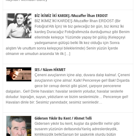
BİZ İKİMİZ İKİ KARDEŞ /Muzaffer İlhan ERDOST
BİZ İKİMİZ İKİ KARDEŞ /Muzaffer İlhan ERDOST (Bir
Fotoğraf Altı İçin) Ve biz geleceğiz bir gün, biz ikimiz İki
kardeş Duracağız Fotoğrafımızda durduğumuz gibi Benim
ellerimde kelepçe Yüzümde yapay bir gülüş (Kelepçeyi
yadırgamanın gülüşü belki İlk kez olduğu için Sonra
alıştım Ve unuttum sonra kelepçeyi bileklerimde) Senin yüzün İçerde
olmanın ve umudun arasında Ve ilk […]
SES / Nâzım HİKMET
Çeneni avuçlarının içine alıp, duvara dalıp kalma!. Çeneni
avuçlarının içine alma!. Kalk! Pencereye gel! Bak! Dışarda
gece bir cenup denizi gibi güzel, çarpıyor pencerene
dalgaları.. Gel! Dinle havaları: havalar seslerin yoludur, havalar seslerle
doludur: toprağın, suyun, yıldızların ve bizim seslerimizle… Pencereye gel!
Havaları dinle bir: Sesimiz yanındadır, sesimiz seninledir…
Gidersen Yıkılır Bu Kent / Ahmet Telli
Gidersen yıkılır bu kent, kuşlar da giderBir nehir gibi
susarım yüzünün deltasındaYanlış adreslerdeydik,
kimliksizdik belkiSarışın bir şaşkınlık olurdu bütün