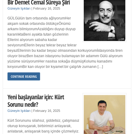
Bir Demet Cemal Süreya Şiiri
Güneyin Işıkları
|
February 16, 2025
GÜLGülün tam ortasında ağlıyorumHer
akşam sokak ortasında öldükçeÖnümü
arkamı bilmiyorumAzaldığını duyup duyup
karanlıktaBeni ayakta tutan gözlerinin
Ellerini alıyorum sabaha kadar
seviyorumEllerin beyaz tekrar beyaz tekrar
beyazEllerinin bu kadar beyaz olmasından korkuyorumİstasyonda tiren
oluyor birazBen bazan istasyonu bulamayan bir adamım Gülü alıyorum
yüzüme sürüyorumHer nasılsa sokağa düşmüşKolumu kanadımı
kırıyorumBir kan oluyor bir kıyamet bir çalgıVe zurnanın […]
CONTINUE READING
Yeni başlayanlar için: Kürt
Sorunu nedir?
Güneyin Işıkları
|
February 16, 2025
Kürt Sorununu silahsız, şiddetsiz, çatışmasız
oturup konuşarak, birbirimizi anlayarak,
anlatarak, anlaşarak barış içinde çözmeliyiz.