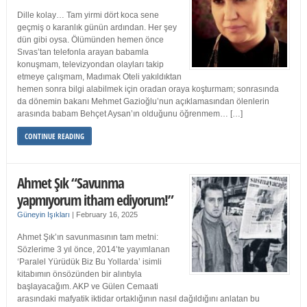
Dille kolay… Tam yirmi dört koca sene
geçmiş o karanlık günün ardından. Her şey
dün gibi oysa. Ölümünden hemen önce
Sıvas’tan telefonla arayan babamla
konuşmam, televizyondan olayları takip
etmeye çalışmam, Madımak Oteli yakıldıktan
hemen sonra bilgi alabilmek için oradan oraya koşturmam; sonrasında
da dönemin bakanı Mehmet Gazioğlu’nun açıklamasından ölenlerin
arasında babam Behçet Aysan’ın olduğunu öğrenmem… […]
CONTINUE READING
Ahmet Şık “Savunma
yapmıyorum itham ediyorum!”
Güneyin Işıkları
|
February 16, 2025
Ahmet Şık’ın savunmasının tam metni:
Sözlerime 3 yıl önce, 2014’te yayımlanan
‘Paralel Yürüdük Biz Bu Yollarda’ isimli
kitabımın önsözünden bir alıntıyla
başlayacağım. AKP ve Gülen Cemaati
arasındaki mafyatik iktidar ortaklığının nasıl dağıldığını anlatan bu