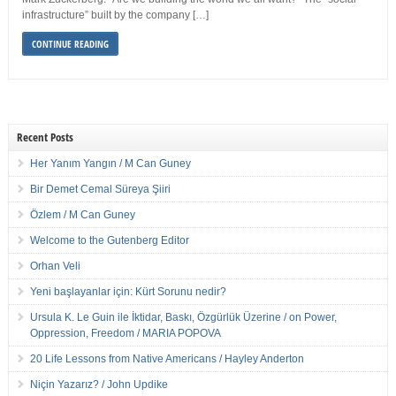
infrastructure” built by the company […]
CONTINUE READING
Recent Posts
Her Yanım Yangın / M Can Guney
Bir Demet Cemal Süreya Şiiri
Özlem / M Can Guney
Welcome to the Gutenberg Editor
Orhan Veli
Yeni başlayanlar için: Kürt Sorunu nedir?
Ursula K. Le Guin ile İktidar, Baskı, Özgürlük Üzerine / on Power,
Oppression, Freedom / MARIA POPOVA
20 Life Lessons from Native Americans / Hayley Anderton
Niçin Yazarız? / John Updike