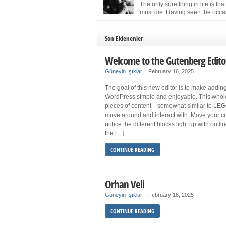
more sleep but what if you get your 8 hours a
The only sure thing in life is tha
and still feel fatigued when your […]
must die. Having seen the occa
images of the frail Fidel Castro 
one knew that sooner rather than later the lea
the Cuban Revolution would succumb to that
Son Eklenenler
strict of all human laws. Although saddened i
personal ways by the […]
Welcome to the Gutenberg Edito
Güneyin Işıkları
|
February 16, 2025
The goal of this new editor is to make adding
WordPress simple and enjoyable. This whol
pieces of content—somewhat similar to LEG
move around and interact with. Move your cu
notice the different blocks light up with outl
the […]
CONTINUE READING
Orhan Veli
Güneyin Işıkları
|
February 16, 2025
CONTINUE READING