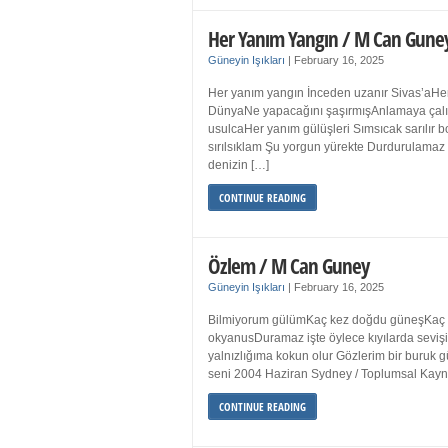
Her Yanım Yangın / M Can Gune
Güneyin Işıkları
|
February 16, 2025
Her yanım yangın İnceden uzanır Sivas’aHer
DünyaNe yapacağını şaşırmışAnlamaya çalışır
usulcaHer yanım gülüşleri Sımsıcak sarılır
sırılsıklam Şu yorgun yürekte Durdurulamaz 
denizin […]
CONTINUE READING
Özlem / M Can Guney
Güneyin Işıkları
|
February 16, 2025
Bilmiyorum gülümKaç kez doğdu güneşKaç kez
okyanusDuramaz işte öylece kıyılarda sevişi
yalnızlığıma kokun olur Gözlerim bir bur
seni 2004 Haziran Sydney / Toplumsal Ka
CONTINUE READING