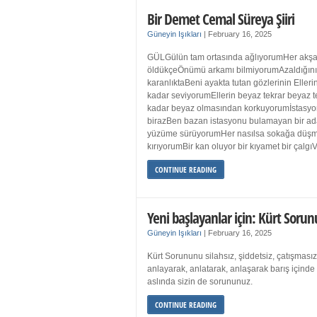
Bir Demet Cemal Süreya Şiiri
Güneyin Işıkları
|
February 16, 2025
GÜLGülün tam ortasında ağlıyorumHer akşa
öldükçeÖnümü arkamı bilmiyorumAzaldığın
karanlıktaBeni ayakta tutan gözlerinin Eller
kadar seviyorumEllerin beyaz tekrar beyaz t
kadar beyaz olmasından korkuyorumİstasyon
birazBen bazan istasyonu bulamayan bir a
yüzüme sürüyorumHer nasılsa sokağa düş
kırıyorumBir kan oluyor bir kıyamet bir çalgı
CONTINUE READING
Yeni başlayanlar için: Kürt Sorun
Güneyin Işıkları
|
February 16, 2025
Kürt Sorununu silahsız, şiddetsiz, çatışmasız
anlayarak, anlatarak, anlaşarak barış içind
aslında sizin de sorununuz.
CONTINUE READING