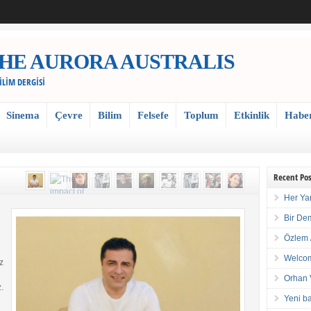
 / THE AURORA AUSTRALIS
BİLİM DERGİSİ
Sinema
Çevre
Bilim
Felsefe
Toplum
Etkinlik
Habe
Recent Pos
Her Ya
Bir De
Özlem 
Welcom
z
Orhan 
.
Yeni ba