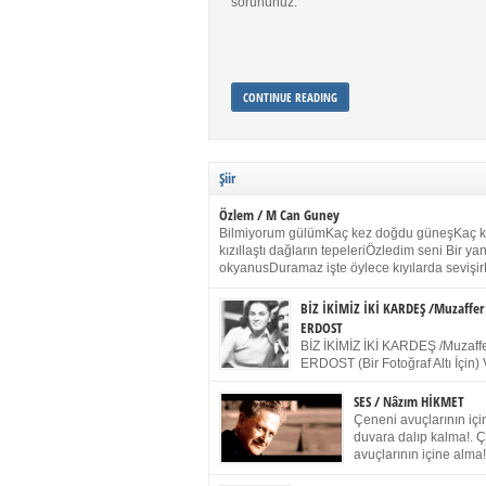
sorununuz.
CONTINUE READING
Şiir
Özlem / M Can Guney
Bilmiyorum gülümKaç kez doğdu güneşKaç 
kızıllaştı dağların tepeleriÖzledim seni Bir y
okyanusDuramaz işte öylece kıyılarda sevişir
yanımdaYanık kül rengi toprak sessizliğiSalın
dururSokulur yalnızlığıma kokun olur Gözleri
BİZ İKİMİZ İKİ KARDEŞ /Muzaffer
buruk gülümsemeDudağımda buğusu
ERDOST
öpüşlerinGeceler boyuÖzledim seni 2004 Ha
BİZ İKİMİZ İKİ KARDEŞ /Muzaffe
Sydney / Toplumsal Kaynak / Memduh Güney
ERDOST (Bir Fotoğraf Altı İçin) 
geleceğiz bir gün, biz ikimiz İki
Duracağız Fotoğrafımızda durduğumuz gibi 
SES / Nâzım HİKMET
ellerimde kelepçe Yüzümde yapay bir gülüş
Çeneni avuçlarının için
(Kelepçeyi yadırgamanın gülüşü belki İlk kez
duvara dalıp kalma!. 
için Sonra alıştım Ve unuttum sonra kelepçeyi
avuçlarının içine alma!
bileklerimde) Senin yüzün İçerde olmanın ve
Pencereye gel! Bak! D
umudun arasında Ve ilk […]