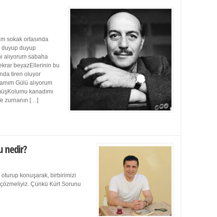
m sokak ortasında
ı duyup duyup
ini alıyorum sabaha
ekrar beyazEllerinin bu
da tiren oluyor
damım Gülü alıyorum
müşKolumu kanadımı
Ve zurnanın […]
u nedir?
 oturup konuşarak, birbirimizi
e çözmeliyiz. Çünkü Kürt Sorunu