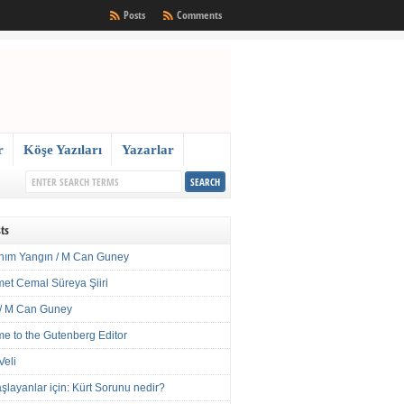
Posts
Comments
r
Köşe Yazıları
Yazarlar
ts
nım Yangın / M Can Guney
met Cemal Süreya Şiiri
/ M Can Guney
e to the Gutenberg Editor
Veli
şlayanlar için: Kürt Sorunu nedir?