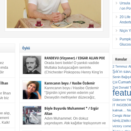
Ursula 
/ on P
20 Lif
Andert
Niçin 
Pumpki
Glucose
Öykü
RANDEVU (Vizyoner) / EDGAR ALLAN POE
Konular
kez
Orada beni bekle! O yankılı vadide
2 Temmuz
A
anımda
Mutlaka buluşacağım seninle.
Şık'ın sav
Bir
(Chichester Piskoposu Henry King’in
ıp
karısının ölümü üstüne yazdığı ağıt.)
Senin
Bağışı
m bir
Talihsiz ve gizemli adam! – Sen ki kendi hayal
Cumarte
Çöl
 İlhan
Karıncanın boyu / Hasibe Özdemir
gücünün parlaklığıyla afalladın, gençliğinin alevleri
Zeit
Donald 
Karıncanın boyu / Hasibe Özdemir
feat
ziran
arasına düştün! Hayalimde seni tekrar görüyorum!
“Şişirdin içimi yemin ederim ya!
r İlhan
Bir kez daha önümde duruyor siluetin! – Olduğun –
Deseydin methiyeler düzeceğiz,
Ve biz
Gidersen Yık
ah olduğun gibi değil soğuk vadide ve gölgelerin […]
çıkmazdım evden.” Sesi sinirden
 kardeş
IT
INGEBO
titriyor. “Sana gel demedim kızım.” diyorum sakince.
Benim
Böyle Buyurdu Muhammet * / Ergür
kalmak…
Ni
“Takıldın peşime madem, ne duyarsan
Altan
e alıp,
Cengiz Aktar
katlanacaksın.” Bir sigara yakıyor. Başını yana yatırıp,
 olduğu
Çeneni
Adım Muhammet. On dokuz
bezmiş annelerin yılgın bakışıyla süzüyor beni.
NİHİLİZMİ
. Kalk!
yaşındayım. Atık kağıtlar topluyorum ve
Kaşlarımı kaldırıp ona bakıyorum ben de. Pes ediyor.
victory comes
ışarda
Kızılay`dan Ulus`a kadar üç kez
“Git nereye atacaksan at, ben mezeleri söylüyorum