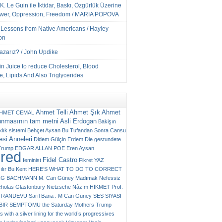
K. Le Guin ile İktidar, Baskı, Özgürlük Üzerine
ower, Oppression, Freedom / MARIA POPOVA
e Lessons from Native Americans / Hayley
on
Yazarız? / John Updike
n Juice to reduce Cholesterol, Blood
, Lipids And Also Triglycerides
Ahmet Telli
Ahmet Şık
Ahmet
HMET CEMAL
unmasının tam metni
Asli Erdogan
Bakişın
klık sistemi
Behçet Aysan
Bu Tufandan Sonra
Cansu
si Anneleri
Didem Gülçin Erdem
Die gestundete
Trump
EDGAR ALLAN POE
Eren Aysan
ured
Fidel Castro
feminist
Fikret YAZ
ılır Bu Kent
HERE’S WHAT TO DO TO CORRECT
RG BACHMANN
M. Can Güney
Madımak
Nefessiz
cholas Glastonbury
Nietzsche
Nâzım HİKMET
Prof.
RANDEVU
Sarıl Bana . M Can Güney
SES
SİYASİ
N BİR SEMPTOMU
the Saturday Mothers
Trump
 with a silver lining for the world’s progressives