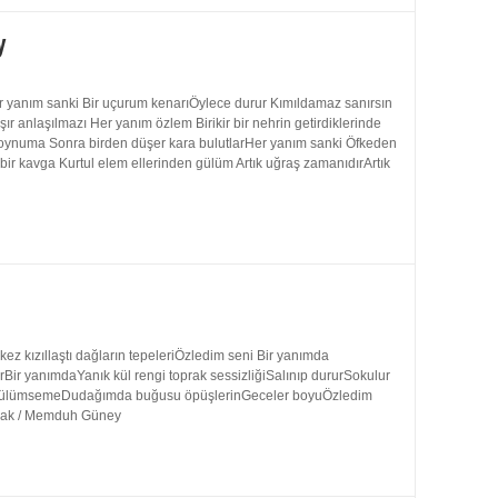
y
 yanım sanki Bir uçurum kenarıÖylece durur Kımıldamaz sanırsın
 anlaşılmazı Her yanım özlem Birikir bir nehrin getirdiklerinde
 boynuma Sonra birden düşer kara bulutlarHer yanım sanki Öfkeden
bir kavga Kurtul elem ellerinden gülüm Artık uğraş zamanıdırArtık
 kızıllaştı dağların tepeleriÖzledim seni Bir yanımda
rBir yanımdaYanık kül rengi toprak sessizliğiSalınıp dururSokulur
uk gülümsemeDudağımda buğusu öpüşlerinGeceler boyuÖzledim
ynak / Memduh Güney