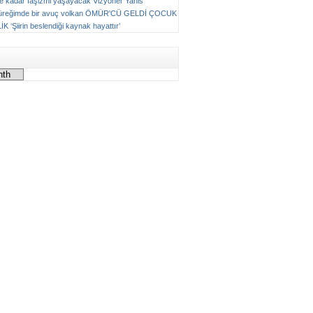
ne kadar faşizmi yaşayacak
Vizyoner
Yanis
üreğimde bir avuç volkan
ÖMÜR'CÜ GELDİ ÇOCUK
LİK
‘Şiirin beslendiği kaynak hayattır’